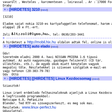
vasarolt , Westeles , karcmentesen , leirassal . Ar : 17000 For
+
-
[HIRDETES] 3210
(
mind
)
[3210]

Eladom sajat nokia 3210-es kartyafuggetlen telefonomat, harom a
olappal 28 e Ft.-ert. 

Zoli 
> ------------------------------------------------------------
http://mobil.hix.hu

A hirdetest a 
+
-
[HIRDETES] auto elado
(
mind
)
Üdv!

Szeretném eladni 2000 4. havi NISSAN PRIERA 1.6 típusú 

autómat. Az autó nagyonszép, gazdagon felszerelt (CD tár, 

üllésfûtés, stb.), de egyéb okok miatt kénytelen vagyok 

megválni tõle. Részletekkel is szívesen szolgálok e-mail-en 

vagy tefonon (20-383-79-78)

+
-
[HIRDETES] [[HIRDETES] Linux Kezdocsomag
(
mind
)
Sziasztok!

Linux irant erdeklodo felhasznaloknak ajanljuk a Linux Kezdocso
A legfrissebb programokbol:

Netscape 6.0, PmFaxLite

Blender, Ted RTF-es szovegszerkeszt, es meg sok mas.

www.linux-perfect.hu
Reszletek: 
Udvozlettel,
