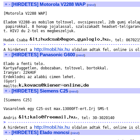
+
-
[HIRDETES] Motorola V2288 WAP
(
mind
)
[Motorola V2288 WAP]

Eladom V2288-as mobilom toltovel, ovcsipesszel, 2db gumi elolap
 papirokkal, 8 honap jojalassal, szalszakadt headset-tel(garanc
t. HIVJ du 2-tol es megbeszeljuk.

Hudak Csaba 
> ------------------------------------------------------------
http://mobil.hix.hu

A hirdetest a 
+
-
[HIRDETES] Panasonic G600
(
mind
)
Elado a fenti telo.

Kartyafuggetlen, dobozaban, toltovel, bortokkal.

Iranyar: 22kHUF

Erdeklodni az alabbi cimen lehet.

(Gyor)

mailto:
+
-
[HIRDETES] Siemens C25
(
mind
)
[Siemens C25]

Vasarolnek egy C25-ost max.13000FT-ert.Irj SMS-t

Andris 
> ------------------------------------------------------------
http://mobil.hix.hu

A hirdetest a 
+
-
[HIRDETES] Elado moncsi
(
mind
)