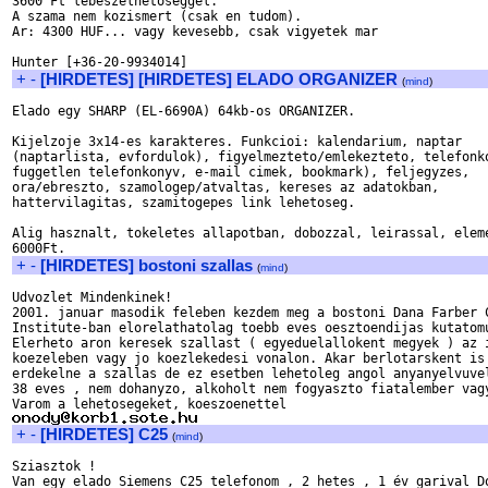
3600 Ft lebeszelhetoseggel.

A szama nem kozismert (csak en tudom).

Ar: 4300 HUF... vagy kevesebb, csak vigyetek mar

+
-
[HIRDETES] [HIRDETES] ELADO ORGANIZER
(
mind
)
Elado egy SHARP (EL-6690A) 64kb-os ORGANIZER.

Kijelzoje 3x14-es karakteres. Funkcioi: kalendarium, naptar

(naptarlista, evfordulok), figyelmezteto/emlekezteto, telefonko
fuggetlen telefonkonyv, e-mail cimek, bookmark), feljegyzes,

ora/ebreszto, szamologep/atvaltas, kereses az adatokban,

hattervilagitas, szamitogepes link lehetoseg.

Alig hasznalt, tokeletes allapotban, dobozzal, leirassal, eleme
+
-
[HIRDETES] bostoni szallas
(
mind
)
Udvozlet Mindenkinek!

2001. januar masodik feleben kezdem meg a bostoni Dana Farber C
Institute-ban elorelathatolag toebb eves oesztoendijas kutatomu
Elerheto aron keresek szallast ( egyeduelallokent megyek ) az i
koezeleben vagy jo koezlekedesi vonalon. Akar berlotarskent is 
erdekelne a szallas de ez esetben lehetoleg angol anyanyelvuvel
38 eves , nem dohanyzo, alkoholt nem fogyaszto fiatalember vagy
+
-
[HIRDETES] C25
(
mind
)
Sziasztok !

Van egy elado Siemens C25 telefonom , 2 hetes , 1 év garival Do