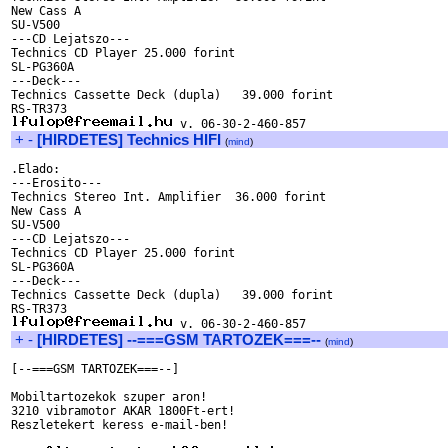
New Cass A

SU-V500

---CD Lejatszo---

Technics CD Player 25.000 forint

SL-PG360A 

---Deck---

Technics Cassette Deck (dupla)   39.000 forint

+
-
[HIRDETES] Technics HIFI
(
mind
)
.Elado:

---Erosito---

Technics Stereo Int. Amplifier  36.000 forint

New Cass A

SU-V500

---CD Lejatszo---

Technics CD Player 25.000 forint

SL-PG360A 

---Deck---

Technics Cassette Deck (dupla)   39.000 forint

+
-
[HIRDETES] --===GSM TARTOZEK===--
(
mind
)
[--===GSM TARTOZEK===--]

Mobiltartozekok szuper aron!

3210 vibramotor AKAR 1800Ft-ert!

Reszletekert keress e-mail-ben!
