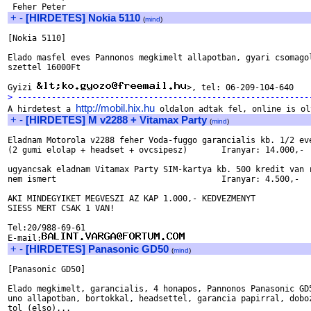
+
-
[HIRDETES] Nokia 5110
(
mind
)
[Nokia 5110]

Elado masfel eves Pannonos megkimelt allapotban, gyari csomagol
szettel 16000Ft

Gyizi 
> ------------------------------------------------------------
http://mobil.hix.hu

A hirdetest a 
+
-
[HIRDETES] M v2288 + Vitamax Party
(
mind
)
Eladnam Motorola v2288 feher Voda-fuggo garancialis kb. 1/2 eve
(2 gumi elolap + headset + ovcsipesz)       Iranyar: 14.000,-

ugyancsak eladnam Vitamax Party SIM-kartya kb. 500 kredit van r
nem ismert                                  Iranyar: 4.500,-

AKI MINDEGYIKET MEGVESZI AZ KAP 1.000,- KEDVEZMENYT

SIESS MERT CSAK 1 VAN!

Tel:20/988-69-61

E-mail:
+
-
[HIRDETES] Panasonic GD50
(
mind
)
[Panasonic GD50]

Elado megkimelt, garancialis, 4 honapos, Pannonos Panasonic GD5
uno allapotban, bortokkal, headsettel, garancia papirral, doboz
tol (elso)...
