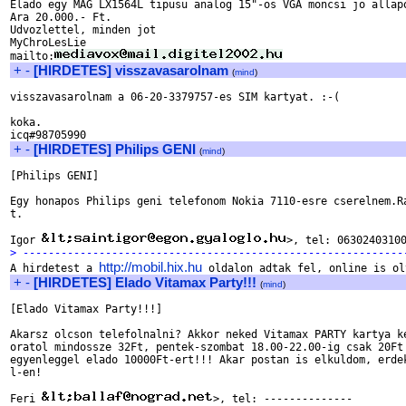
Elado egy MAG LX1564L tipusu analog 15"-os VGA moncsi jo allapo
Ara 20.000.- Ft.

Udvozlettel, minden jot

MyChroLesLie

mailto:
+
-
[HIRDETES] visszavasarolnam
(
mind
)
visszavasarolnam a 06-20-3379757-es SIM kartyat. :-(

koka.

+
-
[HIRDETES] Philips GENI
(
mind
)
[Philips GENI]

Egy honapos Philips geni telefonom Nokia 7110-esre cserelnem.Ra
t.

Igor 
> ------------------------------------------------------------
http://mobil.hix.hu

A hirdetest a 
+
-
[HIRDETES] Elado Vitamax Party!!!
(
mind
)
[Elado Vitamax Party!!!]

Akarsz olcson telefolnalni? Akkor neked Vitamax PARTY kartya ke
oratol mindossze 32Ft, pentek-szombat 18.00-22.00-ig csak 20Ft 
egyenleggel elado 10000Ft-ert!!! Akar postan is elkuldom, erdek
l-en!

Feri 