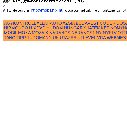
GSM1 
> ------------------------------------------------------------
http://mobil.hix.hu

A hirdetest a 
AGYKONTROLL
ALLAT
AUTO
AZSIA
BUDAPEST
CODER
DOS
HIRMONDO
HIXDVD
HUDOM
HUNGARY
JATEK
KEP
KONYH
MOBIL
MOKA
MOZAIK
NARANCS
NARANCS1
NY
NYELV
OTT
TANC
TIPP
TUDOMANY
UK
UTAZAS
UTLEVEL
VITA
WEBMES