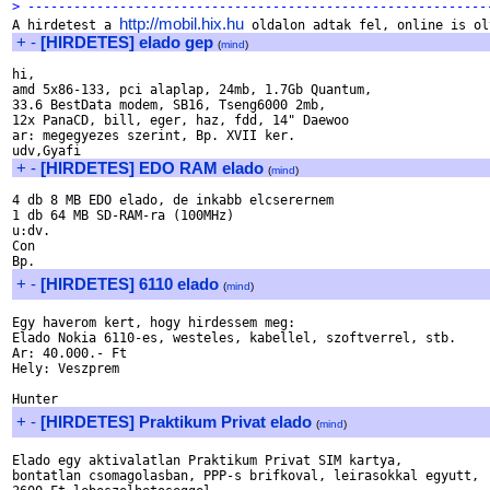
> ------------------------------------------------------------
http://mobil.hix.hu

A hirdetest a 
+
-
[HIRDETES] elado gep
(
mind
)
hi,

amd 5x86-133, pci alaplap, 24mb, 1.7Gb Quantum,

33.6 BestData modem, SB16, Tseng6000 2mb,

12x PanaCD, bill, eger, haz, fdd, 14" Daewoo  

ar: megegyezes szerint, Bp. XVII ker.

+
-
[HIRDETES] EDO RAM elado
(
mind
)
4 db 8 MB EDO elado, de inkabb elcserernem

1 db 64 MB SD-RAM-ra (100MHz)

u:dv.

Con

+
-
[HIRDETES] 6110 elado
(
mind
)
Egy haverom kert, hogy hirdessem meg:

Elado Nokia 6110-es, westeles, kabellel, szoftverrel, stb.

Ar: 40.000.- Ft

Hely: Veszprem

+
-
[HIRDETES] Praktikum Privat elado
(
mind
)
Elado egy aktivalatlan Praktikum Privat SIM kartya, 

bontatlan csomagolasban, PPP-s brifkoval, leirasokkal egyutt,
