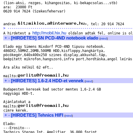
(lion-aksi, rezges, kihangositas, ki-bekapcsolas...stb)

ara:  23000 Ft

0620 914 7624 (Szekesfehervar)

andras 
> ------------------------------------------------------------
http://mobil.hix.hu

A hirdetest a 
+
-
[HIRDETES] SN PCD-4ND notebook elado
(
mind
)
Elado egy Simens Nixdorf PCD-4ND tipusu notebook.

486DX2,50MHZ,20MB,500MB HDD,kisfloppy,hangkártya,

pöcökegér,640x400x250 szines display,akku+hál.táp,

beépített mikrofon,hangszoró,infra port,hordtáska,angol leírás.
Ára alku nélkül 62 eFt..

mailto:
+
-
[HIRDETES] 1.6-2.4 HDD-et vennek
(
mind
)
Budapesten keresek bad sector mentes 1,6-2.4 GB

nagyságú HDD-t.

Ajánlatokat a

mailto:
+
-
[HIRDETES] Tehnics HIFI
(
mind
)
Elado:

---Erosito---

Technics Stereo Int. Amplifier  36.000 forint
