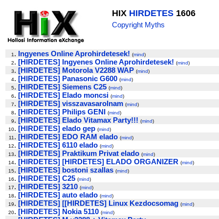
HIX
HIRDETES
1606
Copyright Myths
.
Ingyenes Online Aprohirdetesek!
1
(
mind
)
.
[HIRDETES] Ingyenes Online Aprohirdetesek!
2
(
mind
)
.
[HIRDETES] Motorola V2288 WAP
3
(
mind
)
.
[HIRDETES] Panasonic G600
4
(
mind
)
.
[HIRDETES] Siemens C25
5
(
mind
)
.
[HIRDETES] Elado moncsi
6
(
mind
)
.
[HIRDETES] visszavasarolnam
7
(
mind
)
.
[HIRDETES] Philips GENI
8
(
mind
)
.
[HIRDETES] Elado Vitamax Party!!!
9
(
mind
)
.
[HIRDETES] elado gep
10
(
mind
)
.
[HIRDETES] EDO RAM elado
11
(
mind
)
.
[HIRDETES] 6110 elado
12
(
mind
)
.
[HIRDETES] Praktikum Privat elado
13
(
mind
)
.
[HIRDETES] [HIRDETES] ELADO ORGANIZER
14
(
mind
)
.
[HIRDETES] bostoni szallas
15
(
mind
)
.
[HIRDETES] C25
16
(
mind
)
.
[HIRDETES] 3210
17
(
mind
)
.
[HIRDETES] auto elado
18
(
mind
)
.
[HIRDETES] [[HIRDETES] Linux Kezdocsomag
19
(
mind
)
.
[HIRDETES] Nokia 5110
20
(
mind
)