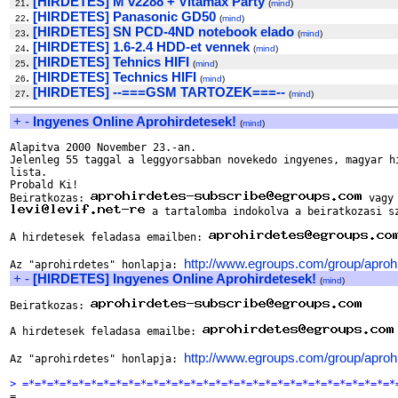
.
[HIRDETES] M v2288 + Vitamax Party
21
(
mind
)
.
[HIRDETES] Panasonic GD50
22
(
mind
)
.
[HIRDETES] SN PCD-4ND notebook elado
23
(
mind
)
.
[HIRDETES] 1.6-2.4 HDD-et vennek
24
(
mind
)
.
[HIRDETES] Tehnics HIFI
25
(
mind
)
.
[HIRDETES] Technics HIFI
26
(
mind
)
.
[HIRDETES] --===GSM TARTOZEK===--
27
(
mind
)
+
-
Ingyenes Online Aprohirdetesek!
(
mind
)
Alapitva 2000 November 23.-an.

Jelenleg 55 taggal a leggyorsabban novekedo ingyenes, magyar hi
lista.

Probald Ki!

Beiratkozas: 
 a tartalomba indokolva a beiratkozasi sz
A hirdetesek feladasa emailben: 
http://www.egroups.com/group/aproh
Az "aprohirdetes" honlapja: 
+
-
[HIRDETES] Ingyenes Online Aprohirdetesek!
(
mind
)
Beiratkozas: 
A hirdetesek feladasa emailbe: 
http://www.egroups.com/group/aproh
Az "aprohirdetes" honlapja: 
> =*=*=*=*=*=*=*=*=*=*=*=*=*=*=*=*=*=*=*=*=*=*=*=*=*=*=*=*=*=*