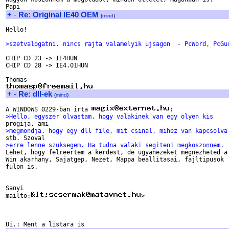
+
-
Re: Original IE40 OEM
(
mind
)
Hello!

>szetvalogatni. nincs rajta valamelyik ujsagon  - PcWord, PcGu
CHIP CD 23 -> IE4HUN

CHIP CD 28 -> IE4.01HUN

+
-
Re: dll-ek
(
mind
)
A WINDOWS 0229-ban irta 
>Hello, egyszer olvastam, hogy valakinek van egy olyen kis 
>megmondja, hogy egy dll file, mit csinal, mihez van kapcsolva
>erre lenne szuksegem. Ha tudna valaki segiteni megkoszonnem.

Lehet, hogy felreertem a kerdest, de ugyanezeket megnezheted a

Win akarhany, Sajatgep, Nezet, Mappa beallitasai, fajltipusok

fulon is.

Sanyi

mailto:
>
