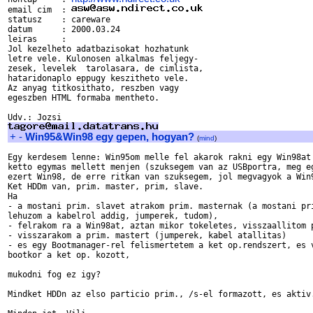
email cim  : 
statusz    : careware

datum      : 2000.03.24

leiras     :

Jol kezelheto adatbazisokat hozhatunk

letre vele. Kulonosen alkalmas feljegy-

zesek, levelek  tarolasara, de cimlista,

hataridonaplo eppugy keszitheto vele.

Az anyag titkosithato, reszben vagy

egeszben HTML formaba mentheto.

+
-
Win95&Win98 egy gepen, hogyan?
(
mind
)
Egy kerdesem lenne: Win95om melle fel akarok rakni egy Win98at 
ketto egymas mellett menjen (szuksegem van az USBportra, meg eg
ezert Win98, de erre ritkan van szuksegem, jol megvagyok a Win9
Ket HDDm van, prim. master, prim, slave.

Ha 

- a mostani prim. slavet atrakom prim. masternak (a mostani pri
lehuzom a kabelrol addig, jumperek, tudom), 

- felrakom ra a Win98at, aztan mikor tokeletes, visszaallitom p
- visszarakom a prim. mastert (jumperek, kabel atallitas) 

- es egy Bootmanager-rel felismertetem a ket op.rendszert, es v
bootkor a ket op. kozott,

mukodni fog ez igy?

Mindket HDDn az elso particio prim., /s-el formazott, es aktiv.