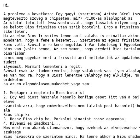
Hi,

A problema a kovetkezo: Egy gagyi (szerintem) Aristo BXcel (sze
megteveszto szoveg a chipseten, mi?) PC100-as alaplapnak az 

Aristotol letoltott (www.ventura.at, hogy lassatok milyen ceg a
es belott Bios frissites utan sz*ik bootolni. Ergo a frissites

sikertelen.

Ha az elso Bios frissites lenne amit valaha is csinaltam akkor 
mondanam, hogy a fene a kezemet... Szerintem az egesz frissites
kamu volt. Szoval erre kene megoldas ? Van lehetoseg ? Egyebken
bios van (volt) benne. Az sem semmi, hogy eredeti Bios tartalom
binarisban

nincs meg ugyebar mert a frissito amit mellekeltek az updatehez
tudott

ilyesmit. Marmint lementeni a regit.

Szoval csak azt tudom remelni, hogy valakinek van ilyen alaplap
es van mod ra, hogy a Biost lementse valahogy meg elkuldje. No 
erdekelne

ha az en elgondolasom mukodhet vagy sem:

1. Megkapni a megfelelo Bios binarist

2. Egy Ami biost hasznalo hasonlo konfigu gepet (itt van a baj,
eleve

szamitok arra, hogy emberkozelben nem talalok pont hasonlot) be
ala

Bios chip ki 

3. Rossz Bios chip be. Porkolni binarist rossz eepromba..

4. Kivenni es imadkozni...

Nos most nem akarok utannanezni, hogy ezeknek az elvegzesehez v
szuksege

Bios hivasokra de szerintem nincs. Ha lenne akkor a Bios shadow