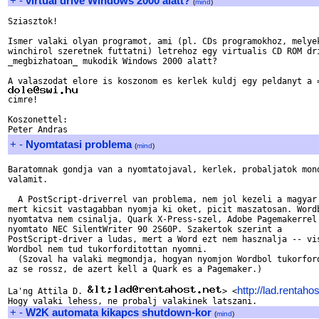
+
-
virtual drive Windows 2000 alatt?
(
mind
)
Sziasztok!

Ismer valaki olyan programot, ami (pl. CDs programokhoz, melyek
winchirol szeretnek futtatni) letrehoz egy virtualis CD ROM dri
_megbizhatoan_ mukodik Windows 2000 alatt?

Koszonettel:

+
-
Nyomtatasi problema
(
mind
)
Baratomnak gondja van a nyomtatojaval, kerlek, probaljatok mond
valamit.

  A PostScript-driverrel van problema, nem jol kezeli a magyar 
mert kicsit vastagabban nyomja ki oket, picit maszatosan. Wordb
nyomtatva nem csinalja, Quark X-Press-szel, Adobe Pagemakerrel 
nyomtato NEC SilentWriter 90 2S60P. Szakertok szerint a

PostScript-driver a ludas, mert a Word ezt nem hasznalja -- vis
Wordbol nem tud tukorforditottan nyomni.

  (Szoval ha valaki megmondja, hogyan nyomjon Wordbol tukorford
az se rossz, de azert kell a Quark es a Pagemaker.)

http://lad.rentaho
La'ng Attila D. 
> <
+
-
W2K automata kikapcs shutdown-kor
(
mind
)