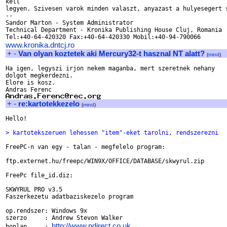
kell 

legyen. Szivesen varok minden valaszt, anyazast a hulyesegert s
-- 

Sandor Marton - System Administrator 

Technical Department - Kronika Publishing House Cluj, Romania

www.kronika.dntcj.ro
+
-
Van olyan koztetek aki Mercury32-t hasznal NT alatt?
(
mind
)
Ha igen, legyszi irjon nekem maganba, mert szeretnek nehany 

dolgot megkerdezni.

Elore is kosz.

+
-
re:kartotekkezelo
(
mind
)
Hello!

> kartotekszeruen lehessen "item"-eket tarolni, rendszerezni
FreePC-n van egy - talan - megfelelo program:

ftp.externet.hu/freepc/WIN9X/OFFICE/DATABASE/skwyrul.zip

FreePc file_id.diz:

SKWYRUL PRO v3.5

Faszerkezetu adatbaziskezelo program

op.rendszer: Windows 9x

szerzo     : Andrew Stevon Walker

http://www.ndirect.co.uk
honlap     : 