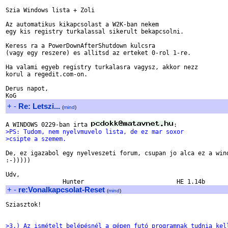
Szia Windows lista + Zoli

Az automatikus kikapcsolast a W2K-ban nekem

egy kis registry turkalassal sikerult bekapcsolni.

Keress ra a PowerDownAfterShutdown kulcsra

(vagy egy reszere) es allitsd az erteket 0-rol 1-re.

Ha valami egyeb registry turkalasra vagysz, akkor nezz

korul a regedit.com-on.

Derus napot,

+
-
Re: Letszi...
(
mind
)
A WINDOWS 0229-ban irta 
>PS: Tudom, nem nyelvmuvelo lista, de ez mar soxor
>csipte a szemem.
De, ez igazabol egy nyelveszeti forum, csupan jo alca ez a wind
:-)))))

Udv,

+
-
re:Vonalkapcsolat-Reset
(
mind
)
Sziasztok!

>3.) Az ismételt belépésnél a gépen futó programnak tudnia kel