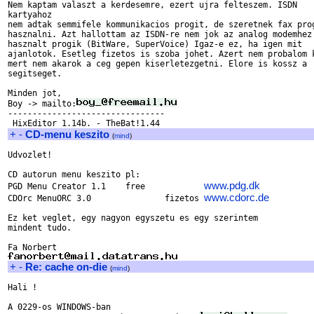
Nem kaptam valaszt a kerdesemre, ezert ujra felteszem. ISDN

kartyahoz 

nem adtak semmifele kommunikacios progit, de szeretnek fax prog
hasznalni. Azt hallottam az ISDN-re nem jok az analog modemhez 
hasznalt progik (BitWare, SuperVoice) Igaz-e ez, ha igen mit 

ajanlotok. Esetleg fizetos is szoba johet. Azert nem probalom k
mert nem akarok a ceg gepen kiserletezgetni. Elore is kossz a 

segitseget.

Minden jot,

Boy -> mailto:
--------------------------------

+
-
CD-menu keszito
(
mind
)
Udvozlet!

CD autorun menu keszito pl:

www.pdg.dk
PGD Menu Creator 1.1	free		
www.cdorc.de
CDOrc MenuORC 3.0		fizetos	
Ez ket veglet, egy nagyon egyszetu es egy szerintem

mindent tudo.

+
-
Re: cache on-die
(
mind
)
Hali !

A 0229-os WINDOWS-ban 
