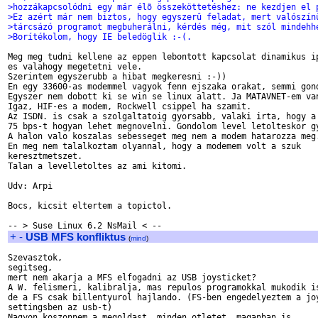
>hozzákapcsolódni egy már élõ összeköttetéshez: ne kezdjen el 
>Ez azért már nem biztos, hogy egyszerû feladat, mert valószín
>tárcsázó programot megbuherálni, kérdés még, mit szól mindehh
>Borítékolom, hogy IE beledöglik :-(.
Meg meg tudni kellene az eppen lebontott kapcsolat dinamikus ip
es valahogy megetetni vele.

Szerintem egyszerubb a hibat megkeresni :-))

En egy 33600-as modemmel vagyok fenn ejszaka orakat, semmi gond
Egyszer nem dobott ki se win se linux alatt. Ja MATAVNET-em van
Igaz, HIF-es a modem, Rockwell csippel ha szamit.

Az ISDN. is csak a szolgaltatoig gyorsabb, valaki irta, hogy a 
75 bps-t hogyan lehet megnovelni. Gondolom level letolteskor gy
A halon valo koszalas sebesseget meg nem a modem hatarozza meg.
En meg nem talalkoztam olyannal, hogy a modemem volt a szuk

keresztmetszet.

Talan a levelletoltes az ami kitomi.

Udv: Arpi

Bocs, kicsit eltertem a topictol.

+
-
USB MFS konfliktus
(
mind
)
Szevasztok,

segitseg,

mert nem akarja a MFS elfogadni az USB joysticket?

A W. felismeri, kalibralja, mas repulos programokkal mukodik is
de a FS csak billentyurol hajlando. (FS-ben engedelyeztem a joy
settingsben az usb-t)

Nagyon koszonnem a megoldast, minden otletet, maganban is.
