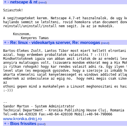
+
-
netscape & nt
(
mind
)
Sziasztok!

A segitsegeteket kerem. Netscape 4.7-et hasznalnalok, de ugy ke
hajlando semmit se letolteni, rovid homokora utan document done
reinstall/uninstall/install nem segit. Ja az ie mukodik.

     Koszonom,

+
-
Re: linux - videokartya szerver, Re: morcogas
(
mind
)
Bartos-Elekes Zsolt, Lantos Tibor most miert kellett elrontani

azzal, hogy erdemben probaltatok valaszolni ? :-))))) 

Mindkettotoknek igaza van abban amit irtatok de az eredeti leve
annyira mulatsagos volt, (szavamra mondom ekkorat meg a Hix Mok
is ritkan rohogok) hogy kar rendes valaszt adni ra. Egy ilyen t
level utan (es megvagyok gyozodve, hogy a szerzoje is inkabb hu
akarta elmeselni sajat kenyelmesseget es windows addicted allap
embernek az onbecsulese az egig no,  hogy neki megis csak siker
az

othoni gepen mind a munkahelyen a Linuxot meghonositani es hasz
:-)))

-- 

Sandor Marton - System Administrator 

Technical Department - Kronika Publishing House Cluj, Romania

www.kronika.dntcj.ro
+
-
Bios frissites
(
mind
)