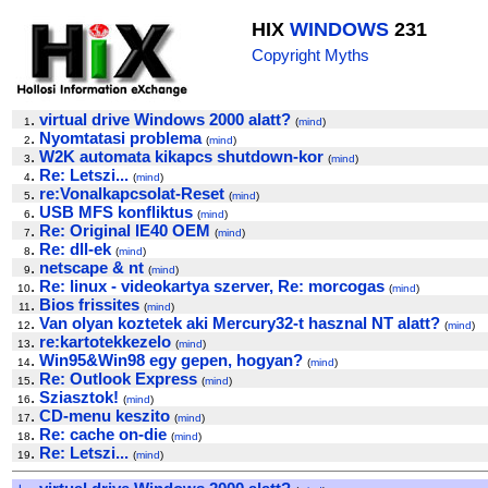
HIX
WINDOWS
231
Copyright Myths
.
virtual drive Windows 2000 alatt?
1
(
mind
)
.
Nyomtatasi problema
2
(
mind
)
.
W2K automata kikapcs shutdown-kor
3
(
mind
)
.
Re: Letszi...
4
(
mind
)
.
re:Vonalkapcsolat-Reset
5
(
mind
)
.
USB MFS konfliktus
6
(
mind
)
.
Re: Original IE40 OEM
7
(
mind
)
.
Re: dll-ek
8
(
mind
)
.
netscape & nt
9
(
mind
)
.
Re: linux - videokartya szerver, Re: morcogas
10
(
mind
)
.
Bios frissites
11
(
mind
)
.
Van olyan koztetek aki Mercury32-t hasznal NT alatt?
12
(
mind
)
.
re:kartotekkezelo
13
(
mind
)
.
Win95&Win98 egy gepen, hogyan?
14
(
mind
)
.
Re: Outlook Express
15
(
mind
)
.
Sziasztok!
16
(
mind
)
.
CD-menu keszito
17
(
mind
)
.
Re: cache on-die
18
(
mind
)
.
Re: Letszi...
19
(
mind
)