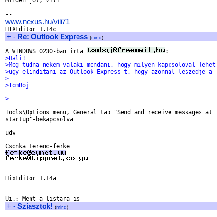
Minden jot, Vili

www.nexus.hu/vili71
+
-
Re: Outlook Express
(
mind
)
A WINDOWS 0230-ban irta 
>Hali!
>Meg tudna nekem valaki mondani, hogy milyen kapcsoloval lehet
>ugy elinditani az Outlook Express-t, hogy azonnal leszedje a 
>
>TomBoj
>
Tools\Options menu, General tab "Send and receive messages at 

startup"-bekapcsolva

udv

HixEditor 1.14a

+
-
Sziasztok!
(
mind
)