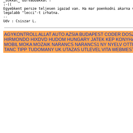
_sokkal_ durvabbakkal !

:-((

Egyebkent persze teljesen igazad van. Ha mar poenkodni akarna v
legalabb "lecci"-t irhatna.

--

AGYKONTROLL
ALLAT
AUTO
AZSIA
BUDAPEST
CODER
DOS
HIRMONDO
HIXDVD
HUDOM
HUNGARY
JATEK
KEP
KONYH
MOBIL
MOKA
MOZAIK
NARANCS
NARANCS1
NY
NYELV
OTT
TANC
TIPP
TUDOMANY
UK
UTAZAS
UTLEVEL
VITA
WEBMES