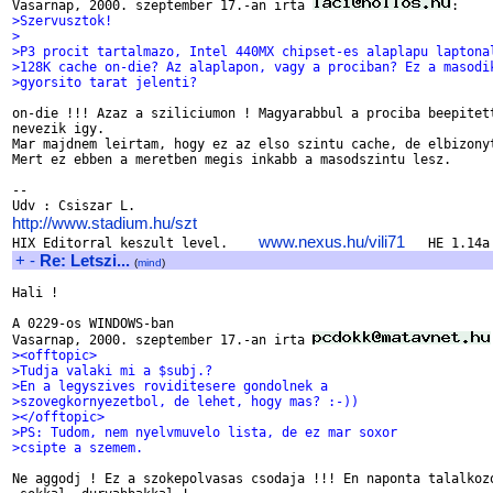
Vasarnap, 2000. szeptember 17.-an irta 
>Szervusztok!
>
>P3 procit tartalmazo, Intel 440MX chipset-es alaplapu laptona
>128K cache on-die? Az alaplapon, vagy a prociban? Ez a masodi
>gyorsito tarat jelenti?
on-die !!! Azaz a sziliciumon ! Magyarabbul a prociba beepitett
nevezik igy.

Mar majdnem leirtam, hogy ez az elso szintu cache, de elbizonyt
Mert ez ebben a meretben megis inkabb a masodszintu lesz.

--

http://www.stadium.hu/szt
www.nexus.hu/vili71

HIX Editorral keszult level.    
+
-
Re: Letszi...
(
mind
)
Hali !

A 0229-os WINDOWS-ban 

Vasarnap, 2000. szeptember 17.-an irta 
><offtopic>
>Tudja valaki mi a $subj.?
>En a legyszives roviditesere gondolnek a
>szovegkornyezetbol, de lehet, hogy mas? :-))
></offtopic>
>PS: Tudom, nem nyelvmuvelo lista, de ez mar soxor
>csipte a szemem.
Ne aggodj ! Ez a szokepolvasas csodaja !!! En naponta talalkozo