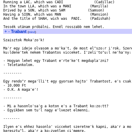
Running a LAC, which was CADI               (Cadillac)

In the town LLA, which was a MANI         (Manilla)

Drived by a SON, which was SAM           (Samson)

Having a SION, which was MAN              (Mansion)

And the title of SHAH, wich was  PADI.    (Padishah)

+
-
Trabant
(
mind
)
Szaisztok Moka'zo'k!

Ma'r egy ideje olvasom a mo'ka't, de most el"szo:r i'rok. Szere
ku:ldene'tek nekem Trabantos vicceket. I'zeli'to"u:l ne'ha'ny:

- Hogyan lehet egy Trabant e'rte'ke't megdupla'zni?

- Teletankolom.

---------

Egy rendo"r mega'lli't egy gyorsan hajto' Trabantost, e's csak 
- 10.000 Ft

- O.K. A maga'e'!

---------

- Mi a hasonlo'sa'g a koton e's a Trabant ko:zo:tt?

- Egyikben sem tu'l nagy e'lvezet elmenni.

--------

Ilyen e's ehhez hasonlo' vicceket szeretne'k kapni, aka'r a mo'
keresztu"l, aka'r a ko:zvetlen ci'memre.
