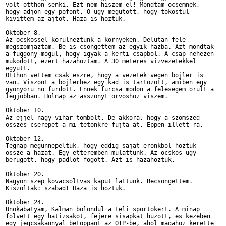
volt otthon senki. Ezt nem hiszem el! Mondtam ocsemnek, 

hogy adjon egy pofont. O ugy megutott, hogy tokostul 

kivittem az ajtot. Haza is hoztuk.

Oktober 8. 

Az ocskossel korulneztunk a kornyeken. Delutan fele 

megszomjaztam. Be is csongettem az egyik hazba. Azt mondtak 

a fuggony mogul, hogy igyak a kerti csapbol. A csap nehezen 

mukodott, ezert hazahoztam. A 30 meteres vizvezetekkel 

egyutt.

Otthon vettem csak eszre, hogy a vezetek vegen bojler is 

van. Viszont a bojlerhez egy kad is tartozott, amiben egy 

gyonyoru no furdott. Ennek furcsa modon a felesegem orult a 

legjobban. Holnap az asszonyt orvoshoz viszem.

Oktober 10. 

Az ejjel nagy vihar tombolt. De akkora, hogy a szomszed 

osszes cserepet a mi tetonkre fujta at. Eppen illett ra. 

Oktober 12. 

Tegnap megunnepeltuk, hogy eddig sajat eronkbol hoztuk 

ossze a hazat. Egy etteremben mulattunk. Az ocskos ugy 

berugott, hogy padlot fogott. Azt is hazahoztuk.

Oktober 20. 

Nagyon szep kovacsoltvas kaput lattunk. Becsongettem. 

Kiszoltak: szabad! Haza is hoztuk. 

Oktober 24. 

Unokabatyam, Kalman bolondul a teli sportokert. A minap 

folvett egy hatizsakot, fejere sisapkat huzott, es kezeben 

egy jegcsakannyal betoppant az OTP-be, ahol magahoz kerette 
