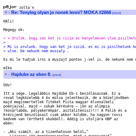
+
-
Re: Tenyleg olyan jo nonek lenni? MOKA #2666
(
mind
)
HAli!

Megegy ok:

> > Orulok, hogy van ket jo cicim es kenyelmesen ulve pisilhet
> 
> Mi is orulunk, hogy van ket jo cicid, es mi is pisilhetunk k
> ulve. De nekunk nem muszaly .
Es mi le tudjuk irni a muszajt pontos j-vel is, de nekunk nem m
+
-
Hajdube az eben 8.
(
mind
)
Üdv!

Itt a vége. Legalábbis Hajdúbé Eb-s beszólásainak. Ez a 

rovat legközelebb 4 év múlva jelentkezik, de a közeljövõben 

majd megismertetlek Titeket Pista magyar élvonalbeli 

poénjaival, majd – sokak kérésére – jön az olimpia 

(kosárlabda, pályakerékpár, asztalitenisz)!!! A Palik és a 

Krézijenõ beszólásait csak akkor küldöm, ha nagyon rossz 

kedvem van (érthetõ okokból). Addig is utoljára HBP az 

ebén: 

- „Aki számít, az a tizenhatoson belül…”
