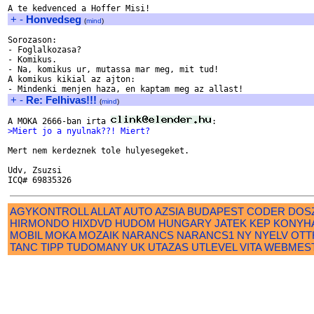
+
-
Honvedseg
(
mind
)
Sorozason:

- Foglalkozasa?

- Komikus.

- Na, komikus ur, mutassa mar meg, mit tud!

A komikus kikial az ajton:

+
-
Re: Felhivas!!!
(
mind
)
A MOKA 2666-ban irta 
>Miert jo a nyulnak??! Miert?
Mert nem kerdeznek tole hulyesegeket.

Udv, Zsuzsi

AGYKONTROLL
ALLAT
AUTO
AZSIA
BUDAPEST
CODER
DOS
HIRMONDO
HIXDVD
HUDOM
HUNGARY
JATEK
KEP
KONYH
MOBIL
MOKA
MOZAIK
NARANCS
NARANCS1
NY
NYELV
OTT
TANC
TIPP
TUDOMANY
UK
UTAZAS
UTLEVEL
VITA
WEBMES