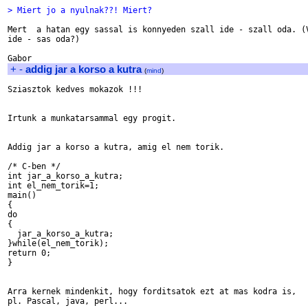
> Miert jo a nyulnak??! Miert?
Mert  a hatan egy sassal is konnyeden szall ide - szall oda. (V
ide - sas oda?)

+
-
addig jar a korso a kutra
(
mind
)
Sziasztok kedves mokazok !!!

Irtunk a munkatarsammal egy progit.

Addig jar a korso a kutra, amig el nem torik.

/* C-ben */

int jar_a_korso_a_kutra;

int el_nem_torik=1;

main()

{

do

{

  jar_a_korso_a_kutra;

}while(el_nem_torik);

return 0;

}

Arra kernek mindenkit, hogy forditsatok ezt at mas kodra is,

pl. Pascal, java, perl...
