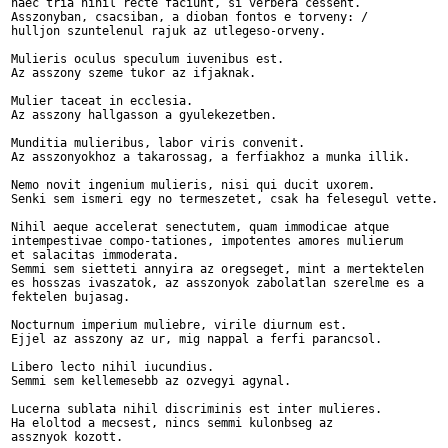
haec tria nihil recte faciunt, si verbera cessent.

Asszonyban, csacsiban, a dioban fontos e torveny: /

hulljon szuntelenul rajuk az utlegeso-orveny.

Mulieris oculus speculum iuvenibus est.

Az asszony szeme tukor az ifjaknak.

Mulier taceat in ecclesia.

Az asszony hallgasson a gyulekezetben.

Munditia mulieribus, labor viris convenit.

Az asszonyokhoz a takarossag, a ferfiakhoz a munka illik.

Nemo novit ingenium mulieris, nisi qui ducit uxorem.

Senki sem ismeri egy no termeszetet, csak ha felesegul vette.

Nihil aeque accelerat senectutem, quam immodicae atque

intempestivae compo-tationes, impotentes amores mulierum

et salacitas immoderata.

Semmi sem sietteti annyira az oregseget, mint a mertektelen

es hosszas ivaszatok, az asszonyok zabolatlan szerelme es a

fektelen bujasag.

Nocturnum imperium muliebre, virile diurnum est.

Ejjel az asszony az ur, mig nappal a ferfi parancsol.

Libero lecto nihil iucundius.

Semmi sem kellemesebb az ozvegyi agynal.

Lucerna sublata nihil discriminis est inter mulieres.

Ha eloltod a mecsest, nincs semmi kulonbseg az

assznyok kozott.
