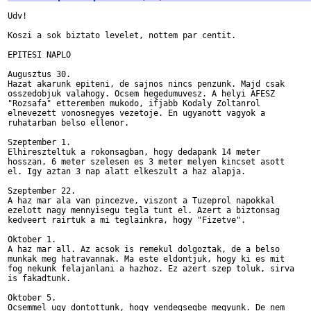
Udv!

Koszi a sok biztato levelet, nottem par centit.

EPITESI NAPLO 

Augusztus 30. 

Hazat akarunk epiteni, de sajnos nincs penzunk. Majd csak 

osszedobjuk valahogy. Ocsem hegedumuvesz. A helyi AFESZ 

"Rozsafa" etteremben mukodo, ifjabb Kodaly Zoltanrol 

elnevezett vonosnegyes vezetoje. En ugyanott vagyok a 

ruhatarban belso ellenor.

Szeptember 1. 

Elhireszteltuk a rokonsagban, hogy dedapank 14 meter 

hosszan, 6 meter szelesen es 3 meter melyen kincset asott 

el. Igy aztan 3 nap alatt elkeszult a haz alapja.

Szeptember 22. 

A haz mar ala van pincezve, viszont a Tuzeprol napokkal 

ezelott nagy mennyisegu tegla tunt el. Azert a biztonsag 

kedveert rairtuk a mi teglainkra, hogy "Fizetve".

Oktober 1. 

A haz mar all. Az acsok is remekul dolgoztak, de a belso 

munkak meg hatravannak. Ma este eldontjuk, hogy ki es mit 

fog nekunk felajanlani a hazhoz. Ez azert szep toluk, sirva 

is fakadtunk.

Oktober 5. 

Ocsemmel ugy dontottunk, hogy vendegsegbe megyunk. De nem 
