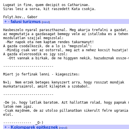
Lugeat in fine, quem decipit os Catharinae.

Siras lesz a sorsa, kit raszedett Kata csokja.

+
-
falusi turizmus
(
mind
)
Hasbeszelo nyaral paraszthaznal. Meg akarja trefalni a gazdat, 
az megmutatja a gazdasagat bemegy vele az istalloba es a tehen 
mozdulatlan szajjal megszolal:

 -Mar napok ota nem kaptam rendes takarmanyt!

A gazda csodalkozik, de a lo is "megszolal":

 -Mindig csak ver az ostorral, meg azt a nehez kocsit huzatja!

A gazda elvorosodik es igy szol:

  -Ott vannak a birkak, de ne higgyen nekik, hazudoznak ossze-v
-------------------------

Miert jo ferfinak lenni - kiegeszites:

N+1;  Nem erzek beteges kenyszert arra, hogy rosszat mondjak

munkatarsaimrol, amint kileptek a szobabol.

-------------------------

-De jo, hogy latlak baratom. Azt hallottam rolad, hogy papnak m
latom nem igaz.

-Csak majdnem, de az utolso pillanatban sikerult felre ugrania 
elol.

+
-
Kolomparek epitkeznek
(
mind
)