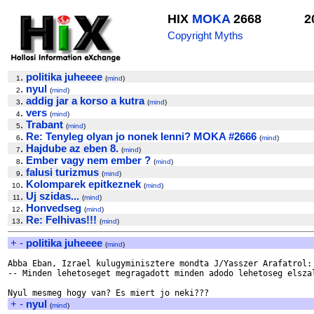
HIX
MOKA
2668
2
Copyright Myths
.
politika juheeee
1
(
mind
)
.
nyul
2
(
mind
)
.
addig jar a korso a kutra
3
(
mind
)
.
vers
4
(
mind
)
.
Trabant
5
(
mind
)
.
Re: Tenyleg olyan jo nonek lenni? MOKA #2666
6
(
mind
)
.
Hajdube az eben 8.
7
(
mind
)
.
Ember vagy nem ember ?
8
(
mind
)
.
falusi turizmus
9
(
mind
)
.
Kolomparek epitkeznek
10
(
mind
)
.
Uj szidas...
11
(
mind
)
.
Honvedseg
12
(
mind
)
.
Re: Felhivas!!!
13
(
mind
)
+
-
politika juheeee
(
mind
)
Abba Eban, Izrael kulugyminisztere mondta J/Yasszer Arafatrol:

-- Minden lehetoseget megragadott minden adodo lehetoseg elszal
+
-
nyul
(
mind
)