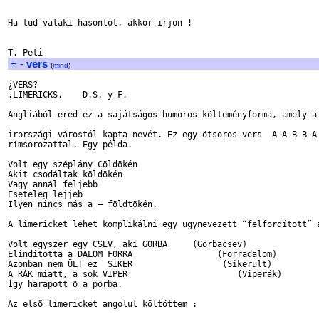
Ha tud valaki hasonlot, akkor irjon !

+
-
vers
(
mind
)
¿VERS?

.LIMERICKS.    D.S. y F.

Angliából ered ez a sajátságos humoros költeményforma, amely a 
irországi várostól kapta nevét. Ez egy ötsoros vers  A-A-B-B-A

rímsorozattal. Egy példa.

Volt egy széplány Cöldökén

Akit csodáltak köldökén

Vagy annál feljebb

Eseteleg lejjeb

Ilyen nincs más a – földtökén.

A limericket lehet komplikálni egy ugynevezett “felfordított” a
Volt egyszer egy CSEV, aki GORBA     (Gorbacsev)

Elinditotta a DALOM FORRA                 (Forradalom)

Azonban nem ÜLT ez  SIKER                  (Sikerült)

A RÁK miatt, a sok VIPER                      (Viperák)

Így harapott õ a porba.

Az elsõ limericket angolul költöttem :
