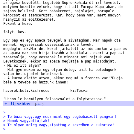
az egesz bevetelt. Legutobb Sopronkohidaról irt levelet, 

melyben kozolte velunk, hogy itt all Europa Kapujaban, de 

sajnos belulrol. Kert babakremet, hajolajat, borapolo 

kenocsot es szemceruzat. Kar, hogy benn van, mert nagyon 

hianyzik az epitkezesnel.

Fokent a keze. 

folyt. kov.

Egy pap es egy apaca tevegel a sivatagban. Mar napok ota 

mennek, egyszercsak osszecsuklanak a tevek, 

megdoglottek.Mar del korul jarhatott az ido amikor a pap es 

az apaca mar nem birja tovabb a kanikulat, ezert a pap azt 

tanacsolja, hogy vessenek le mindent ami rajtuk van. 

Levetkoznek, ekkor az apaca meglatja a pap micsodajat.

- Mi ez itt atyam?

- Hat gyermekem ez egy olyan dolog, amit ha beledugunk 

valamibe, uj elet keletkezik.

- A kurva eletbe atyam, akkor meg mi a francra var!?Dugja 

bele a tevebe es huzzunk innen!

haverok.buli.kisfroccs          kisTesvir

+
-
Uj szidas...
(
mind
)
>
> Te buzi vagy,ugy mesz mint egy segbebaszott pingvin!
> Homok vagy,elfujlak!
> Te olyan meleg vagy,kipattog a kezedben a kukorica!
>