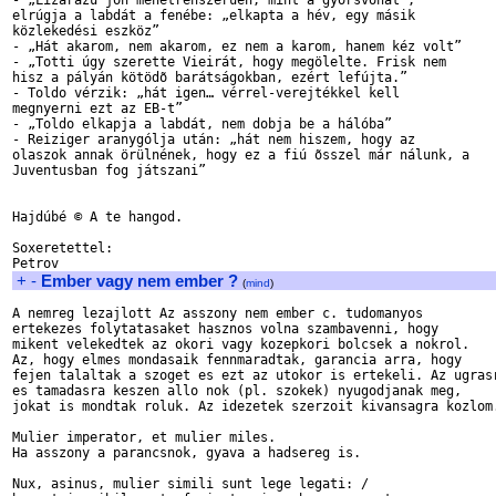
- „Lizarazu jön menetrenszerûen, mint a gyorsvonat”, 

elrúgja a labdát a fenébe: „elkapta a hév, egy másik 

közlekedési eszköz”

- „Hát akarom, nem akarom, ez nem a karom, hanem kéz volt”

- „Totti úgy szerette Vieirát, hogy megölelte. Frisk nem 

hisz a pályán kötödõ barátságokban, ezért lefújta.”

- Toldo vérzik: „hát igen… vérrel-verejtékkel kell 

megnyerni ezt az EB-t”

- „Toldo elkapja a labdát, nem dobja be a hálóba”

- Reiziger aranygólja után: „hát nem hiszem, hogy az 

olaszok annak örülnének, hogy ez a fiú õsszel már nálunk, a 

Juventusban fog játszani”

Hajdúbé © A te hangod.

Soxeretettel: 

+
-
Ember vagy nem ember ?
(
mind
)
A nemreg lezajlott Az asszony nem ember c. tudomanyos

ertekezes folytatasaket hasznos volna szambavenni, hogy

mikent velekedtek az okori vagy kozepkori bolcsek a nokrol.

Az, hogy elmes mondasaik fennmaradtak, garancia arra, hogy

fejen talaltak a szoget es ezt az utokor is ertekeli. Az ugrasr
es tamadasra keszen allo nok (pl. szokek) nyugodjanak meg,

jokat is mondtak roluk. Az idezetek szerzoit kivansagra kozlom.
Mulier imperator, et mulier miles.

Ha asszony a parancsnok, gyava a hadsereg is.

Nux, asinus, mulier simili sunt lege legati: /
