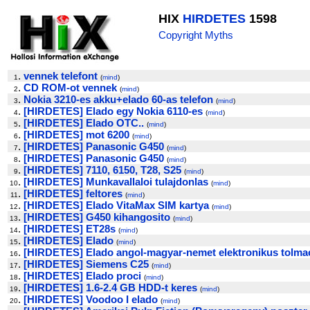
HIX
HIRDETES
1598
Copyright Myths
.
vennek telefont
1
(
mind
)
.
CD ROM-ot vennek
2
(
mind
)
.
Nokia 3210-es akku+elado 60-as telefon
3
(
mind
)
.
[HIRDETES] Elado egy Nokia 6110-es
4
(
mind
)
.
[HIRDETES] Elado OTC..
5
(
mind
)
.
[HIRDETES] mot 6200
6
(
mind
)
.
[HIRDETES] Panasonic G450
7
(
mind
)
.
[HIRDETES] Panasonic G450
8
(
mind
)
.
[HIRDETES] 7110, 6150, T28, S25
9
(
mind
)
.
[HIRDETES] Munkavallaloi tulajdonlas
10
(
mind
)
.
[HIRDETES] feltores
11
(
mind
)
.
[HIRDETES] Elado VitaMax SIM kartya
12
(
mind
)
.
[HIRDETES] G450 kihangosito
13
(
mind
)
.
[HIRDETES] ET28s
14
(
mind
)
.
[HIRDETES] Elado
15
(
mind
)
.
[HIRDETES] Elado angol-magyar-nemet elektronikus tolma
16
.
[HIRDETES] Siemens C25
17
(
mind
)
.
[HIRDETES] Elado proci
18
(
mind
)
.
[HIRDETES] 1.6-2.4 GB HDD-t keres
19
(
mind
)
.
[HIRDETES] Voodoo I elado
20
(
mind
)