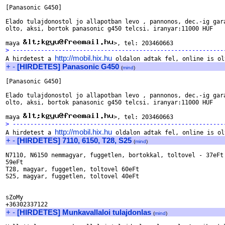
[Panasonic G450]

Elado tulajdonostol jo allapotban levo , pannonos, dec.-ig gara
olto, aksi, bortok panasonic g450 telcsi. iranyar:11000 HUF

maya 
> ------------------------------------------------------------
http://mobil.hix.hu

A hirdetest a 
+
-
[HIRDETES] Panasonic G450
(
mind
)
[Panasonic G450]

Elado tulajdonostol jo allapotban levo , pannonos, dec.-ig gara
olto, aksi, bortok panasonic g450 telcsi. iranyar:11000 HUF

maya 
> ------------------------------------------------------------
http://mobil.hix.hu

A hirdetest a 
+
-
[HIRDETES] 7110, 6150, T28, S25
(
mind
)
N7110, N6150 nemmagyar, fuggetlen, bortokkal, toltovel - 37eFt 
59eFt

T28, magyar, fuggetlen, toltovel 60eFt

S25, magyar, fuggetlen, toltovel 40eFt

sZoMy

+
-
[HIRDETES] Munkavallaloi tulajdonlas
(
mind
)