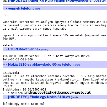
.
[HIRDETES] Amerikai Pulp Fiction (Ponyvaregeny) poszter
21
+
-
vennek telefont
(
mind
)
Hi!

Vasarolni szeretnek valamilyen igenyes telefont maximum 35e HUF
ha hasznalt, papirok es garancia elony (de ha nincs az sem baj)
az e-mail cimemre varok minel hamarabb.

Ugyanitt elado egy hibatlan Siemens S35 keszulek (magyarul nem 
70e HUF.

+
-
CD ROM-ot vennek
(
mind
)
min 8xCD ROM-ot vennék IDE-et 5-6eft környékén BP-en

+
-
Nokia 3210-es akku+elado 60-as telefon
(
mind
)
Sziasztok!

Nokia 3210-es telefonomhoz keresnek olcsobb - uj v.alig hasznal
volt-os ( a nagyobb kapacitasu ) akkumulatort.  Ezen kivul elad
eves 60-as Nokia keszulek kartyaval, toltovel egyutt mindosszes
Ft-ert.

Erdeklodni: 06-20/9505-928

v. e-mailben:
+
-
[HIRDETES] Elado egy Nokia 6110-es
(
mind
)
[Elado egy Nokia 6110-es]
