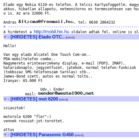
Elado egy Nokia 6110-es telefon. A telcsi kartyafuggetle, magya
akkus, hibatlan allapotu, netmonitoros es termeszetesen van hoz
o is. Az ara 32000 Ft.

Andras 
> ------------------------------------------------------------
http://mobil.hix.hu

A hirdetest a 
+
-
[HIRDETES] Elado OTC..
(
mind
)
Hello!

Van egy elado Alcatel One Touch Com-om..

PDA-mobiltelefon combo..

Nagymeretu erinteserzekeny display, e-mail (POP3, IMAP),

hataridonaplo, jegyzetfuzet, jatekok, normal telefon-funkciok

(tobbszaz SMS-telefonszam tarolas) stb..

James-Bond szett, autos es normal tolto..

Iranyar: 65.000 Ft

                 Udv.: Ender

          mail: 
+
-
[HIRDETES] mot 6200
(
mind
)
sziasztok!

motorola 6200 "fler":)

vennek rosszat-jot-torottet.

+
-
[HIRDETES] Panasonic G450
(
mind
)