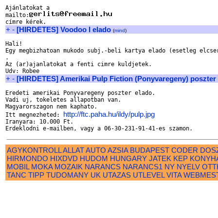
Ajánlatokat a

mailto:
+
-
[HIRDETES] Voodoo I elado
(
mind
)
Hali!

Egy megbizhatoan mukodo subj.-beli kartya elado (esetleg elcser
.

Az (ar)ajanlatokat a fenti cimre kuldjetek.

+
-
[HIRDETES] Amerikai Pulp Fiction (Ponyvaregeny) poszter
Eredeti amerikai Ponyvaregeny poszter elado.

Vadi uj, tokeletes allapotban van. 

Magyarorszagon nem kaphato.

http://ftc.paha.hu/ildy/pulp.jpg
Itt megnezheted: 
Iranyara: 10.000 Ft.

AGYKONTROLL
ALLAT
AUTO
AZSIA
BUDAPEST
CODER
DOS
HIRMONDO
HIXDVD
HUDOM
HUNGARY
JATEK
KEP
KONYH
MOBIL
MOKA
MOZAIK
NARANCS
NARANCS1
NY
NYELV
OTT
TANC
TIPP
TUDOMANY
UK
UTAZAS
UTLEVEL
VITA
WEBMES