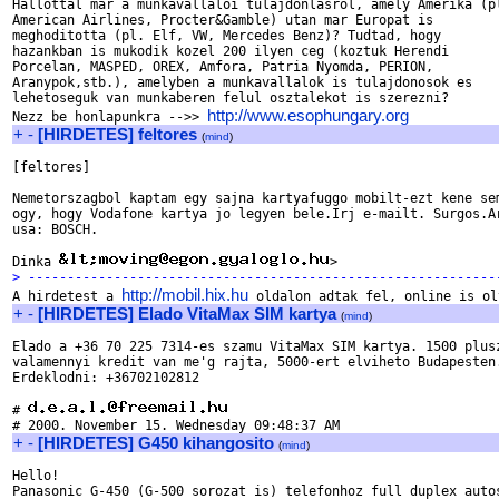
Hallottal mar a munkavallaloi tulajdonlasrol, amely Amerika (pl
American Airlines, Procter&Gamble) utan mar Europat is 

meghoditotta (pl. Elf, VW, Mercedes Benz)? Tudtad, hogy 

hazankban is mukodik kozel 200 ilyen ceg (koztuk Herendi 

Porcelan, MASPED, OREX, Amfora, Patria Nyomda, PERION, 

Aranypok,stb.), amelyben a munkavallalok is tulajdonosok es 

lehetoseguk van munkaberen felul osztalekot is szerezni? 

http://www.esophungary.org
Nezz be honlapunkra -->> 
+
-
[HIRDETES] feltores
(
mind
)
[feltores]

Nemetorszagbol kaptam egy sajna kartyafuggo mobilt-ezt kene sem
ogy, hogy Vodafone kartya jo legyen bele.Irj e-mailt. Surgos.Ar
usa: BOSCH.

Dinka 
> ------------------------------------------------------------
http://mobil.hix.hu

A hirdetest a 
+
-
[HIRDETES] Elado VitaMax SIM kartya
(
mind
)
Elado a +36 70 225 7314-es szamu VitaMax SIM kartya. 1500 plusz
valamennyi kredit van me'g rajta, 5000-ert elviheto Budapesten.
Erdeklodni: +36702102812

# 
+
-
[HIRDETES] G450 kihangosito
(
mind
)
Hello!

Panasonic G-450 (G-500 sorozat is) telefonhoz full duplex autos