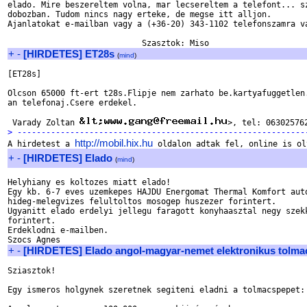
elado. Mire beszereltem volna, mar lecsereltem a telefont... sz
dobozban. Tudom nincs nagy erteke, de megse itt alljon.

Ajanlatokat e-mailban vagy a (+36-20) 343-1102 telefonszamra va
+
-
[HIRDETES] ET28s
(
mind
)
[ET28s]

Olcson 65000 ft-ert t28s.Flipje nem zarhato be.kartyafuggetlen.
an telefonaj.Csere erdekel.

 Varady Zoltan 
> ------------------------------------------------------------
http://mobil.hix.hu

A hirdetest a 
+
-
[HIRDETES] Elado
(
mind
)
Helyhiany es koltozes miatt elado!

Egy kb. 6-7 eves uzemkepes HAJDU Energomat Thermal Komfort auto
hideg-melegvizes felultoltos mosogep huszezer forintert.

Ugyanitt elado erdelyi jellegu faragott konyhaasztal negy szekk
forintert.

Erdeklodni e-mailben.

+
-
[HIRDETES] Elado angol-magyar-nemet elektronikus tolma
Sziasztok!

Egy ismeros holgynek szeretnek segiteni eladni a tolmacspepet:
