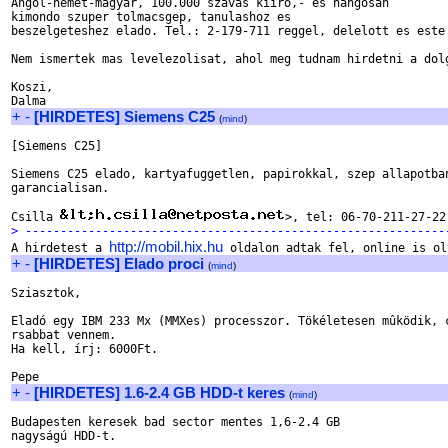
Angol-nemet-magyar, 100.000 szavas kiiró,- és hangosan 

kimondo szuper tolmacsgep, tanulashoz es 

beszelgeteshez elado. Tel.: 2-179-711 reggel, delelott es este 
Nem ismertek mas levelezolisat, ahol meg tudnam hirdetni a dolg
Koszi,

+
-
[HIRDETES] Siemens C25
(
mind
)
[Siemens C25]

Siemens C25 elado, kartyafuggetlen, papirokkal, szep allapotban
garancialisan.

Csilla 
> ------------------------------------------------------------
http://mobil.hix.hu

A hirdetest a 
+
-
[HIRDETES] Elado proci
(
mind
)
Sziasztok,

Eladó egy IBM 233 Mx (MMXes) processzor. Tökéletesen mûködik, c
rsabbat vennem.

Ha kell, írj: 6000Ft.

+
-
[HIRDETES] 1.6-2.4 GB HDD-t keres
(
mind
)
Budapesten keresek bad sector mentes 1,6-2.4 GB

nagyságú HDD-t.
