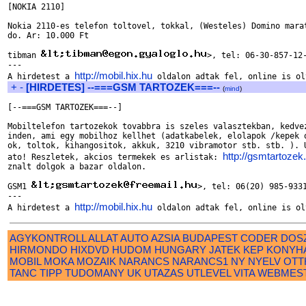
[NOKIA 2110]

Nokia 2110-es telefon toltovel, tokkal, (Westeles) Domino marat
do. Ar: 10.000 Ft

tibman 
>, tel: 06-30-857-12-
---

http://mobil.hix.hu
A hirdetest a 
+
-
[HIRDETES] --===GSM TARTOZEK===--
(
mind
)
[--===GSM TARTOZEK===--]

Mobiltelefon tartozekok tovabbra is szeles valasztekban, kedvez
inden, ami egy mobilhoz kellhet (adatkabelek, elolapok /kepek o
ok, toltok, kihangositok, akkuk, 3210 vibramotor stb. stb. ). U
http://gsmtartozek
ato! Reszletek, akcios termekek es arlistak: 
znalt dolgok a bazar oldalon. 

GSM1 
>, tel: 06(20) 985-9331
---

http://mobil.hix.hu
A hirdetest a 
AGYKONTROLL
ALLAT
AUTO
AZSIA
BUDAPEST
CODER
DOS
HIRMONDO
HIXDVD
HUDOM
HUNGARY
JATEK
KEP
KONYH
MOBIL
MOKA
MOZAIK
NARANCS
NARANCS1
NY
NYELV
OTT
TANC
TIPP
TUDOMANY
UK
UTAZAS
UTLEVEL
VITA
WEBMES