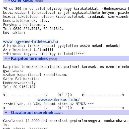
+
-
Uzlet kiado
(
mind
)
70 es 200 nm-es uzlethelyiseg nagy kirakatokkal, (Hodmezovasarh
belvarosaban) teherautoval is jol megkozelitheto helyen, piacho
kozeli lakotelepen olcson kiado uzletnek, irodanak, szerviznek,
bemutatoteremnek, stb..

Fenykep a honlapomon.

Tel: 0630-224.7915, 62-241842.

Udv raklaci

www.ingyenes-hirdetes.ini.hu

A hirdetesi linkek szazait gyujtottem ossze neked, nekunk!

Az e'kezeteket la'tom!!!!

+
-
Karpitos termekek
(
mind
)
Karpitos termekek arusitasara partnert keresek, es ezen termeke
gyartasara

szabad kapacitassal rendelkezem.

Sarro Pal Karpitos

Hodmezovasarhely

Tel: 20-9162.187

x--------------------x     0('-')0     x-------------------x

www.ezoterikus.ini.hu/
***Ami van, az VAN, és ami nincs az NINCS!***

+
-
Gazalarcot cserelnek
(
mind
)
Gazalarcot (2-3000 db) cserelnek geptorlorongyra, munkaruhara, 
is,
