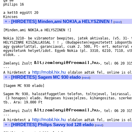
ga 8e

philips 16

a kettõ együtt 20

+
-
[HIRDETES] Minden,ami NOKIA,a HELYSZINEN !
(
mind
)
[Minden,ami NOKIA,a HELYSZINEN !]

Nokia 3210- be vibramotor beepites, jatek aktivalas, (v5. 31- t
HELYSZINRE KISZALLASSAL ! ! , (Budapesten)egyeztetett idopontba
agy gyakorlattal, garanciaval, csak 2. 500, Ft- ert, motorral e
egyeztetunk helyet/idot. Egyeb Nokia (pl. 3310, 6210, 7110, stb
oldok. . 

Zemlenyi Zsolt 
>, tel: 06 20 315
---

http://mobil.hix.hu
A hirdetest a 
+
-
[HIRDETES] Sagem MC 930 elado
(
mind
)
[Sagem MC 930 elado]

Sagem Mc 930, halozatfuggetlen telefon, toltojevel, leirassal, 
 (3 honapos) elado. Rezgeses hivasjelzes, kihangositas, szerkes
tb.. Ara: 19.000 Ft

Zemlenyi Zsolt 
>, tel: 06 20 315
---

http://mobil.hix.hu
A hirdetest a 
+
-
[HIRDETES] Philips Savvy tcd 128 elado
(
mind
)