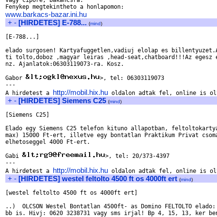
vagy cipore, bakancsra.

www.barkacs-bazar.ini.hu
+
-
[HIRDETES] E-788...
(
mind
)
[E-788...]

elado surgosen! Kartyafuggetlen,vadiuj elolap es billentyuzet.A
ti tolto,doboz ,magyar leiras ,head-seat,chatboard!!!Az egesz e
nz. Ajanlatok:06303119073-ra. Kosz.

Gabor 
>, tel: 06303119073

---

http://mobil.hix.hu
A hirdetest a 
+
-
[HIRDETES] Siemens C25
(
mind
)
[Siemens C25]

Elado egy Siemens C25 telefon kituno allapotban, feltoltokartya
max) 15000 Ft-ert, illetve egy bontatlan Praktikum Privat csoma
elhetoseggel 4000 Ft-ert.

Gabi 
>, tel: 20/373-4397

---

http://mobil.hix.hu
A hirdetest a 
+
-
[HIRDETES] westel feltolto 4500 ft os 4000ft ert
(
mind
)
[westel feltolto 4500 ft os 4000ft ert]

..)  OLCSON Westel Bontatlan 4500ft- as Domino FELTOLTO elado: 
bb is. Hivj: 0620 3238731 vagy sms irjal! Bp 4, 15, 13, ker ben