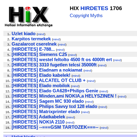
HIX
HIRDETES
1706
Copyright Myths
.
Uzlet kiado
1
(
mind
)
.
Karpitos termekek
2
(
mind
)
.
Gazalarcot cserelnek
3
(
mind
)
.
[HIRDETES] E-788...
4
(
mind
)
.
[HIRDETES] Siemens C25
5
(
mind
)
.
[HIRDETES] westel feltolto 4500 ft os 4000ft ert
6
(
mind
)
.
[HIRDETES] 3310 fugetlen telcsi 35000ft
7
(
mind
)
.
[HIRDETES] Eladnam a nokiamat
8
(
mind
)
.
[HIRDETES] Elado kabelek!
9
(
mind
)
.
[HIRDETES] ALCATEL OT CLUB +
10
(
mind
)
.
[HIRDETES] Elado mobilok
11
(
mind
)
.
[HIRDETES] Elado GA628+Philips Genie
12
(
mind
)
.
[HIRDETES] Minden,ami NOKIA,a HELYSZINEN !
13
(
mind
)
.
[HIRDETES] Sagem MC 930 elado
14
(
mind
)
.
[HIRDETES] Philips Savvy tcd 128 elado
15
(
mind
)
.
[HIRDETES] Matrixprinter elado
16
(
mind
)
.
[HIRDETES] Adatkabelek
17
(
mind
)
.
[HIRDETES] NOKIA 2110
18
(
mind
)
.
[HIRDETES] --===GSM TARTOZEK===--
19
(
mind
)