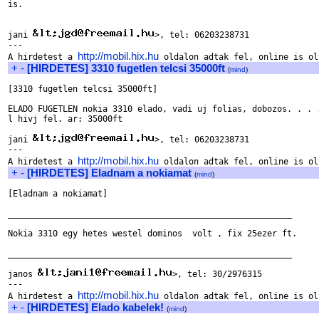
is. 

jani 
>, tel: 06203238731

---

http://mobil.hix.hu
A hirdetest a 
+
-
[HIRDETES] 3310 fugetlen telcsi 35000ft
(
mind
)
[3310 fugetlen telcsi 35000ft]

ELADO FUGETLEN nokia 3310 elado, vadi uj folias, dobozos. . . .
l hivj fel. ar: 35000ft

jani 
>, tel: 06203238731

---

http://mobil.hix.hu
A hirdetest a 
+
-
[HIRDETES] Eladnam a nokiamat
(
mind
)
[Eladnam a nokiamat]

_________________________________________________________

Nokia 3310 egy hetes westel dominos  volt , fix 25ezer ft.

_________________________________________________________

janos 
>, tel: 30/2976315

---

http://mobil.hix.hu
A hirdetest a 
+
-
[HIRDETES] Elado kabelek!
(
mind
)