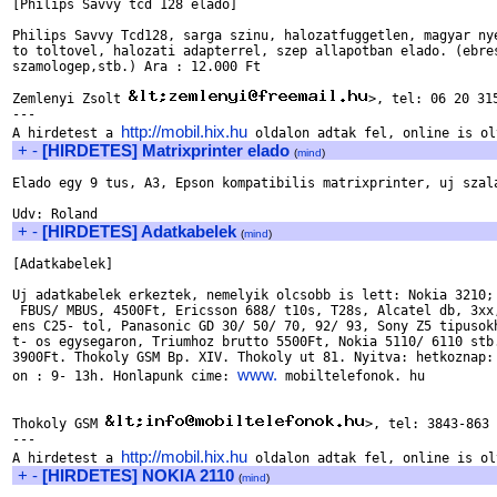
[Philips Savvy tcd 128 elado]

Philips Savvy Tcd128, sarga szinu, halozatfuggetlen, magyar nye
to toltovel, halozati adapterrel, szep allapotban elado. (ebres
szamologep,stb.) Ara : 12.000 Ft

Zemlenyi Zsolt 
>, tel: 06 20 315
---

http://mobil.hix.hu
A hirdetest a 
+
-
[HIRDETES] Matrixprinter elado
(
mind
)
Elado egy 9 tus, A3, Epson kompatibilis matrixprinter, uj szala
+
-
[HIRDETES] Adatkabelek
(
mind
)
[Adatkabelek]

Uj adatkabelek erkeztek, nemelyik olcsobb is lett: Nokia 3210; 
 FBUS/ MBUS, 4500Ft, Ericsson 688/ t10s, T28s, Alcatel db, 3xx,
ens C25- tol, Panasonic GD 30/ 50/ 70, 92/ 93, Sony Z5 tipusokh
t- os egysegaron, Triumhoz brutto 5500Ft, Nokia 5110/ 6110 stb.
3900Ft. Thokoly GSM Bp. XIV. Thokoly ut 81. Nyitva: hetkoznap: 
www.
on : 9- 13h. Honlapunk cime: 
 mobiltelefonok. hu 

Thokoly GSM 
>, tel: 3843-863

---

http://mobil.hix.hu
A hirdetest a 
+
-
[HIRDETES] NOKIA 2110
(
mind
)