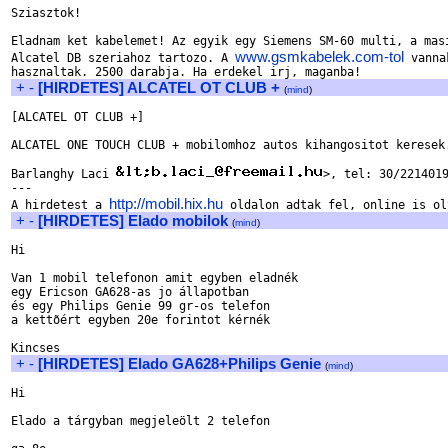
Sziasztok!

Eladnam ket kabelemet! Az egyik egy Siemens SM-60 multi, a masi
www.gsmkabelek.com-tol
Alcatel DB szeriahoz tartozo. A 
 vanna
+
-
[HIRDETES] ALCATEL OT CLUB +
(
mind
)
[ALCATEL OT CLUB +]

ALCATEL ONE TOUCH CLUB + mobilomhoz autos kihangositot keresek.
Barlanghy Laci 
>, tel: 30/2214019
---

http://mobil.hix.hu
A hirdetest a 
+
-
[HIRDETES] Elado mobilok
(
mind
)
Hi

Van 1 mobil telefonon amit egyben eladnék

egy Ericson GA628-as jo állapotban

és egy Philips Genie 99 gr-os telefon

a kettõért egyben 20e forintot kérnék

+
-
[HIRDETES] Elado GA628+Philips Genie
(
mind
)
Hi

Elado a tárgyban megjeleölt 2 telefon
