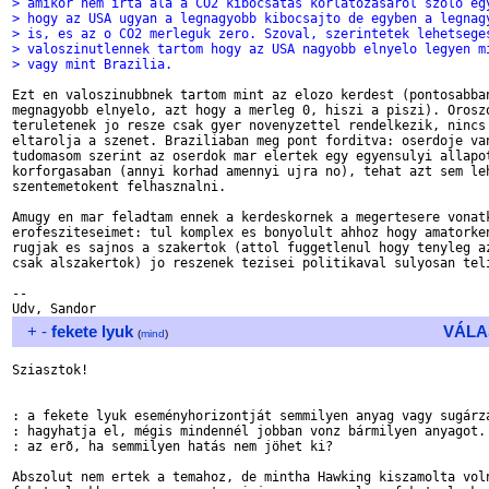
> amikor nem irta ala a CO2 kibocsatas korlatozasarol szolo eg
> hogy az USA ugyan a legnagyobb kibocsajto de egyben a legnag
> is, es az o CO2 merleguk zero. Szoval, szerintetek lehetsege
> valoszinutlennek tartom hogy az USA nagyobb elnyelo legyen m
> vagy mint Brazilia.
Ezt en valoszinubbnek tartom mint az elozo kerdest (pontosabban
megnagyobb elnyelo, azt hogy a merleg 0, hiszi a piszi). Oroszo
teruletenek jo resze csak gyer novenyzettel rendelkezik, nincs 
eltarolja a szenet. Braziliaban meg pont forditva: oserdoje van
tudomasom szerint az oserdok mar elertek egy egyensulyi allapot
korforgasaban (annyi korhad amennyi ujra no), tehat azt sem leh
szentemetokent felhasznalni.

Amugy en mar feladtam ennek a kerdeskornek a megertesere vonatk
erofesziteseimet: tul komplex es bonyolult ahhoz hogy amatorken
rugjak es sajnos a szakertok (attol fuggetlenul hogy tenyleg az
csak alszakertok) jo reszenek tezisei politikaval sulyosan teli
-- 

+
-
fekete lyuk
VÁLA
(
mind
)
Sziasztok!

: a fekete lyuk eseményhorizontját semmilyen anyag vagy sugárzá
: hagyhatja el, mégis mindennél jobban vonz bármilyen anyagot. 
: az erõ, ha semmilyen hatás nem jöhet ki?

Abszolut nem ertek a temahoz, de mintha Hawking kiszamolta voln