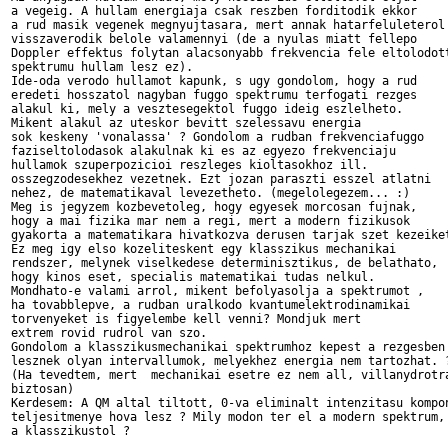
a vegeig. A hullam energiaja csak reszben forditodik ekkor

a rud masik vegenek megnyujtasara, mert annak hatarfeluleterol

visszaverodik belole valamennyi (de a nyulas miatt fellepo

Doppler effektus folytan alacsonyabb frekvencia fele eltolodott
spektrumu hullam lesz ez).

Ide-oda verodo hullamot kapunk, s ugy gondolom, hogy a rud

eredeti hosszatol nagyban fuggo spektrumu terfogati rezges

alakul ki, mely a vesztesegektol fuggo ideig eszlelheto.

Mikent alakul az uteskor bevitt szelessavu energia

sok keskeny 'vonalassa' ? Gondolom a rudban frekvenciafuggo

faziseltolodasok alakulnak ki es az egyezo frekvenciaju

hullamok szuperpozicioi reszleges kioltasokhoz ill.

osszegzodesekhez vezetnek. Ezt jozan paraszti esszel atlatni

nehez, de matematikaval levezetheto. (megelolegezem... :)

Meg is jegyzem kozbevetoleg, hogy egyesek morcosan fujnak,

hogy a mai fizika mar nem a regi, mert a modern fizikusok

gyakorta a matematikara hivatkozva derusen tarjak szet kezeiket
Ez meg igy elso kozeliteskent egy klasszikus mechanikai

rendszer, melynek viselkedese determinisztikus, de belathato,

hogy kinos eset, specialis matematikai tudas nelkul.

Mondhato-e valami arrol, mikent befolyasolja a spektrumot ,

ha tovabblepve, a rudban uralkodo kvantumelektrodinamikai

torvenyeket is figyelembe kell venni? Mondjuk mert

extrem rovid rudrol van szo.

Gondolom a klasszikusmechanikai spektrumhoz kepest a rezgesben

lesznek olyan intervallumok, melyekhez energia nem tartozhat. ?
(Ha tevedtem, mert  mechanikai esetre ez nem all, villanydrotra
biztosan)

Kerdesem: A QM altal tiltott, 0-va eliminalt intenzitasu kompon
teljesitmenye hova lesz ? Mily modon ter el a modern spektrum,

a klasszikustol ?
