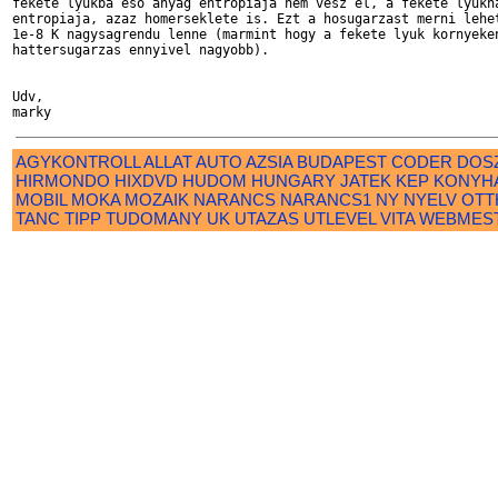
fekete lyukba eso anyag entropiaja nem vesz el, a fekete lyukna
entropiaja, azaz homerseklete is. Ezt a hosugarzast merni lehet
1e-8 K nagysagrendu lenne (marmint hogy a fekete lyuk kornyeken
hattersugarzas ennyivel nagyobb).

Udv,

AGYKONTROLL
ALLAT
AUTO
AZSIA
BUDAPEST
CODER
DOS
HIRMONDO
HIXDVD
HUDOM
HUNGARY
JATEK
KEP
KONYH
MOBIL
MOKA
MOZAIK
NARANCS
NARANCS1
NY
NYELV
OTT
TANC
TIPP
TUDOMANY
UK
UTAZAS
UTLEVEL
VITA
WEBMES