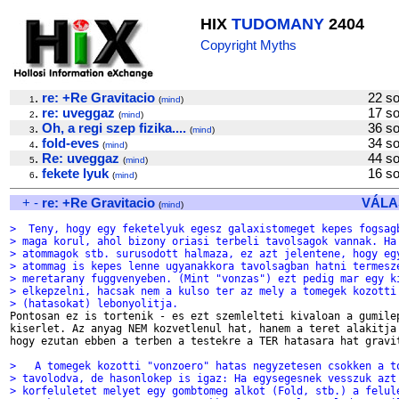
HIX
TUDOMANY
2404
Copyright Myths
.
re: +Re Gravitacio
22 
1
(
mind
)
.
re: uveggaz
17 
2
(
mind
)
.
Oh, a regi szep fizika....
36 
3
(
mind
)
.
fold-eves
34 
4
(
mind
)
.
Re: uveggaz
44 
5
(
mind
)
.
fekete lyuk
16 
6
(
mind
)
+
-
re: +Re Gravitacio
VÁLA
(
mind
)
>  Teny, hogy egy feketelyuk egesz galaxistomeget kepes fogsag
> maga korul, ahol bizony oriasi terbeli tavolsagok vannak. Ha
> atommagok stb. surusodott halmaza, ez azt jelentene, hogy eg
> atommag is kepes lenne ugyanakkora tavolsagban hatni termesz
> meretarany fuggvenyeben. (Mint "vonzas") ezt pedig mar egy k
> elkepzelni, hacsak nem a kulso ter az mely a tomegek kozotti
> (hatasokat) lebonyolitja.

Pontosan ez is tortenik - es ezt szemlelteti kivaloan a gumilep
kiserlet. Az anyag NEM kozvetlenul hat, hanem a teret alakitja 
hogy ezutan ebben a terben a testekre a TER hatasara hat gravit
>   A tomegek kozotti "vonzoero" hatas negyzetesen csokken a t
> tavolodva, de hasonlokep is igaz: Ha egysegesnek vesszuk azt
> korfeluletet melyet egy gombtomeg alkot (Fold, stb.) a felul