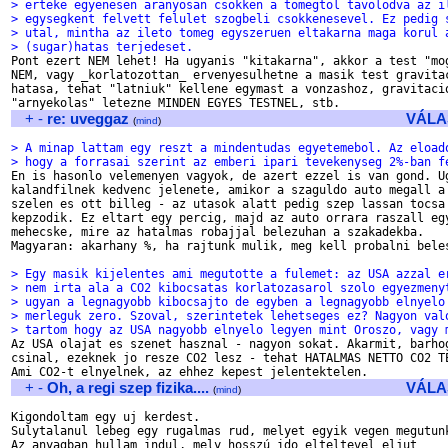
> erteke egyenesen aranyosan csokken a tomegtol tavolodva az i
> egysegkent felvett felulet szogbeli csokkenesevel. Ez pedig 
> utal, mintha az ileto tomeg egyszeruen eltakarna maga korul 
> (sugar)hatas terjedeset.

Pont ezert NEM lehet! Ha ugyanis "kitakarna", akkor a test "mog
NEM, vagy _korlatozottan_ ervenyesulhetne a masik test gravitac
hatasa, tehat "latniuk" kellene egymast a vonzashoz, gravitacio
+
-
re: uveggaz
VÁLA
(
mind
)
> A minap lattam egy reszt a mindentudas egyetemebol. Az eload
> hogy a forrasai szerint az emberi ipari tevekenyseg 2%-ban f

En is hasonlo velemenyen vagyok, de azert ezzel is van gond. Ug
kalandfilnek kedvenc jelenete, amikor a szaguldo auto megall a 
szelen es ott billeg - az utasok alatt pedig szep lassan tocsa

kepzodik. Ez eltart egy percig, majd az auto orrara raszall egy
mehecske, mire az hatalmas robajjal belezuhan a szakadekba.

Magyaran: akarhany %, ha rajtunk mulik, meg kell probalni beles
> Egy masik kijelentes ami megutotte a fulemet: az USA azzal e
> nem irta ala a CO2 kibocsatas korlatozasarol szolo egyezmeny
> ugyan a legnagyobb kibocsajto de egyben a legnagyobb elnyelo
> merleguk zero. Szoval, szerintetek lehetseges ez? Nagyon val
> tartom hogy az USA nagyobb elnyelo legyen mint Oroszo, vagy 

Az USA olajat es szenet hasznal - nagyon sokat. Akarmit, barhog
csinal, ezeknek jo resze CO2 lesz - tehat HATALMAS NETTO CO2 TE
+
-
Oh, a regi szep fizika....
VÁLA
(
mind
)
Kigondoltam egy uj kerdest.

Sulytalanul lebeg egy rugalmas rud, melyet egyik vegen megutunk
Az anyagban hullam indul, mely hosszú ido elteltevel eljut
