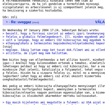
A felfedezesednek rendkivuli kihatasa lehet nem csak az

elelmiszeriparra, de ha jol gondolom a termofoldek minosegi

vizsgalatanal es arbecslesenel is uj szempontkent jelenik meg,

ha beszivarog a szakertoi koztudatba.

+
-
Re: uveggaz
VÁLA
(
mind
)
> beszelt, hogy a forrasai szerint az emberi ipari tevekenyseg
> felelos a globalis felmelegedesert. Ill. minden egyebnek ami
> volt a lenyege, hogy az emberi CO2 kibocsajtas meg egyebek t
> elhanyaglohato a termeszetes kepzodeshez/elnyelodeshez kepes
> meglepo. Idaig lattam vagy ket tucat dok.filmet ami az ellen
> allitotta, de ilyet meg nem hallottam.
Nem biztos hogy van ellentmondas a ket allitas kozott, mindkett
igaz:-) Anelkul hogy kulonosebben ertenek a temahoz, elmeletile
lehetseges peldaul az hogy az emberi co2 kibocsajtas, bar a veg
mindossze 2%at jelenti, katalizalja a folyamatot, tehat vegso s
a felelos. Hiszen ha a vizpara felelos is, mitol no a mennyiseg
legkorben? Lehet hogy az emberi co2 altal okozott kismerteku

uveghazhatastol/felmelegedestol.

Ami pedig az emberi kibocsajta elhanyagolhato mennyiseget illet
termeszetes korforgashoz kepest, amennyiben a termeszetes

kibocsajtas/elnyeles nagyon pontosan egyensulyban van, a kismer
kibocsajtas is eloidezhet akarmekkor merteku valtozasokat.

> Egy masik kijelentes ami megutotte a fulemet: az USA azzal e