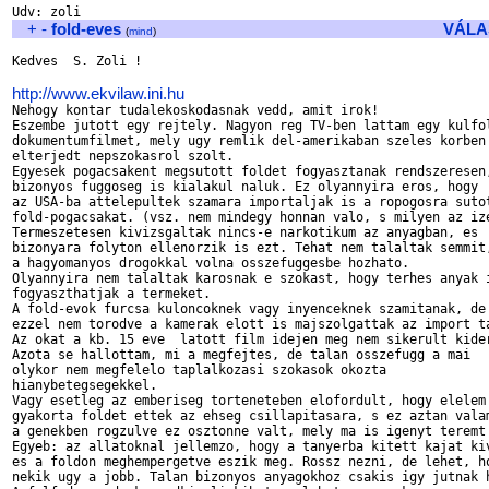
+
-
fold-eves
VÁLA
(
mind
)
Kedves  S. Zoli !

http://www.ekvilaw.ini.hu

Nehogy kontar tudalekoskodasnak vedd, amit irok!

Eszembe jutott egy rejtely. Nagyon reg TV-ben lattam egy kulfol
dokumentumfilmet, mely ugy remlik del-amerikaban szeles korben

elterjedt nepszokasrol szolt.

Egyesek pogacsakent megsutott foldet fogyasztanak rendszeresen,
bizonyos fuggoseg is kialakul naluk. Ez olyannyira eros, hogy

az USA-ba attelepultek szamara importaljak is a ropogosra sutot
fold-pogacsakat. (vsz. nem mindegy honnan valo, s milyen az ize
Termeszetesen kivizsgaltak nincs-e narkotikum az anyagban, es

bizonyara folyton ellenorzik is ezt. Tehat nem talaltak semmit,
a hagyomanyos drogokkal volna osszefuggesbe hozhato.

Olyannyira nem talaltak karosnak e szokast, hogy terhes anyak i
fogyaszthatjak a termeket.

A fold-evok furcsa kuloncoknek vagy inyenceknek szamitanak, de 
ezzel nem torodve a kamerak elott is majszolgattak az import ta
Az okat a kb. 15 eve  latott film idejen meg nem sikerult kider
Azota se hallottam, mi a megfejtes, de talan osszefugg a mai

olykor nem megfelelo taplalkozasi szokasok okozta

hianybetegsegekkel.

Vagy esetleg az emberiseg torteneteben elofordult, hogy elelem 
gyakorta foldet ettek az ehseg csillapitasara, s ez aztan valam
a genekben rogzulve ez osztonne valt, mely ma is igenyt teremt 
Egyeb: az allatoknal jellemzo, hogy a tanyerba kitett kajat kiv
es a foldon meghempergetve eszik meg. Rossz nezni, de lehet, ho
nekik ugy a jobb. Talan bizonyos anyagokhoz csakis igy jutnak h