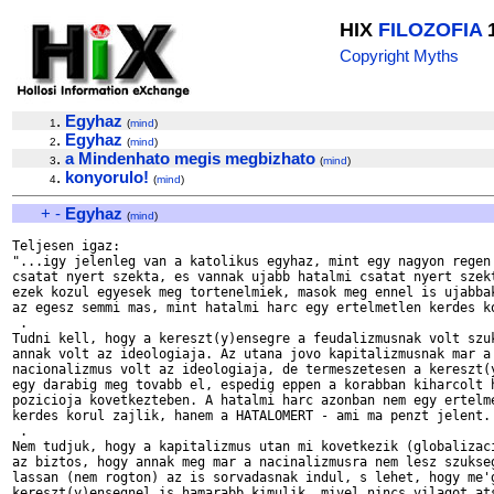
HIX
FILOZOFIA
1
Copyright Myths
.
Egyhaz
1
(
mind
)
.
Egyhaz
2
(
mind
)
.
a Mindenhato megis megbizhato
3
(
mind
)
.
konyorulo!
4
(
mind
)
+
-
Egyhaz
(
mind
)
Teljesen igaz:

"...igy jelenleg van a katolikus egyhaz, mint egy nagyon regen 
csatat nyert szekta, es vannak ujabb hatalmi csatat nyert szekt
ezek kozul egyesek meg tortenelmiek, masok meg ennel is ujabbak
az egesz semmi mas, mint hatalmi harc egy ertelmetlen kerdes ko
 .

Tudni kell, hogy a kereszt(y)ensegre a feudalizmusnak volt szuk
annak volt az ideologiaja. Az utana jovo kapitalizmusnak mar a

nacionalizmus volt az ideologiaja, de termeszetesen a kereszt(y
egy darabig meg tovabb el, espedig eppen a korabban kiharcolt h
pozicioja kovetkezteben. A hatalmi harc azonban nem egy ertelme
kerdes korul zajlik, hanem a HATALOMERT - ami ma penzt jelent.

 .

Nem tudjuk, hogy a kapitalizmus utan mi kovetkezik (globalizaci
az biztos, hogy annak meg mar a nacinalizmusra nem lesz szukseg
lassan (nem rogton) az is sorvadasnak indul, s lehet, hogy me'g
kereszt(y)ensegnel is hamarabb kimulik, mivel nincs vilagot ats