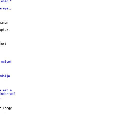
lened."
erejét, 
anem 

ptak. 



nt)

 melyet
ndolja 
 
a ezt a
indentudó
.
 (hogy 
