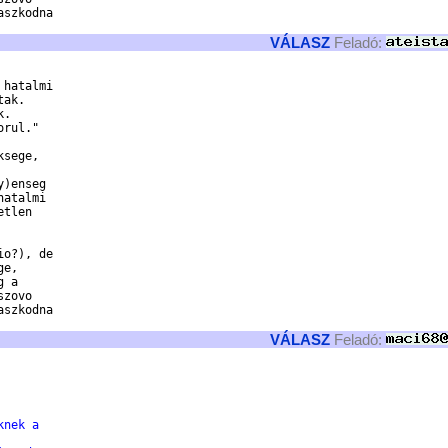
szkodna

VÁLASZ
Feladó:
hatalmi

ak.

.

rul."

sege,

)enseg

atalmi

tlen

o?), de

e,

 a

zovo

szkodna

VÁLASZ
Feladó:
knek a 