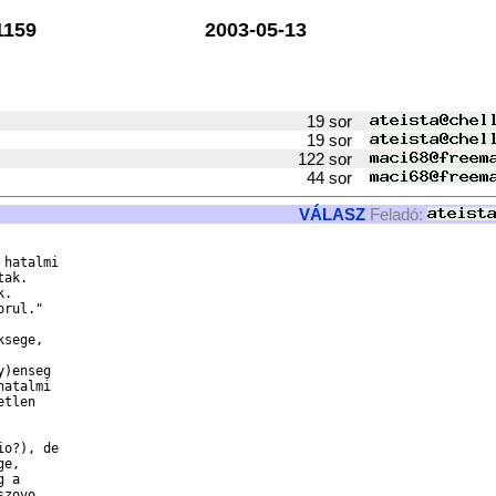
159
2003-05-13
19 sor
19 sor
122 sor
44 sor
VÁLASZ
Feladó:
hatalmi

ak.

.

rul."

sege,

)enseg

atalmi

tlen

o?), de

e,

 a

zovo
