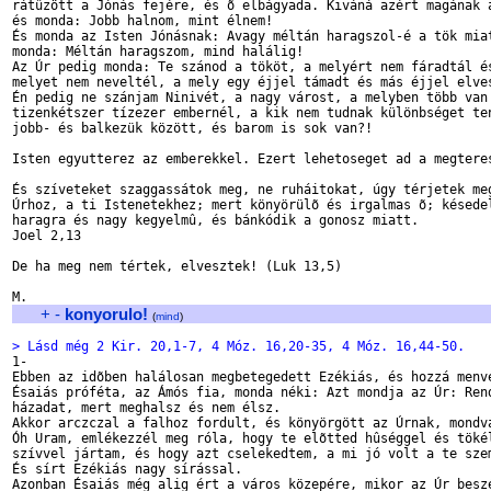
rátûzött a Jónás fejére, és õ elbágyada. Kiváná azért magának a
és monda: Jobb halnom, mint élnem!

És monda az Isten Jónásnak: Avagy méltán haragszol-é a tök miat
monda: Méltán haragszom, mind halálig!

Az Úr pedig monda: Te szánod a tököt, a melyért nem fáradtál és
melyet nem neveltél, a mely egy éjjel támadt és más éjjel elves
Én pedig ne szánjam Ninivét, a nagy várost, a melyben több van 
tizenkétszer tízezer embernél, a kik nem tudnak különbséget ten
jobb- és balkezük között, és barom is sok van?!

Isten egyutterez az emberekkel. Ezert lehetoseget ad a megteres
És szíveteket szaggassátok meg, ne ruháitokat, úgy térjetek meg
Úrhoz, a ti Istenetekhez; mert könyörülõ és irgalmas õ; késedel
haragra és nagy kegyelmû, és bánkódik a gonosz miatt.

Joel 2,13

De ha meg nem tértek, elvesztek! (Luk 13,5)

+
-
konyorulo!
(
mind
)
> Lásd még 2 Kir. 20,1-7, 4 Móz. 16,20-35, 4 Móz. 16,44-50. 

1-

Ebben az idõben halálosan megbetegedett Ezékiás, és hozzá menvé
Ésaiás próféta, az Ámós fia, monda néki: Azt mondja az Úr: Rend
házadat, mert meghalsz és nem élsz.

Akkor arczczal a falhoz fordult, és könyörgött az Úrnak, mondvá
Óh Uram, emlékezzél meg róla, hogy te elõtted hûséggel és tökél
szívvel jártam, és hogy azt cselekedtem, a mi jó volt a te szem
És sírt Ezékiás nagy sírással.

Azonban Ésaiás még alig ért a város közepére, mikor az Úr beszé