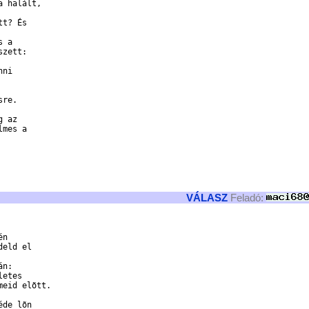
 halált, 

t? És 

 a 

zett:



ni 

re.

 az 

mes a 

VÁLASZ
Feladó:
n 

eld el 

n:

etes 

eid elõtt. 

de lõn 
