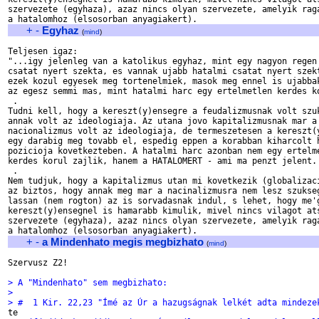
szervezete (egyhaza), azaz nincs olyan szervezete, amelyik raga
+
-
Egyhaz
(
mind
)
Teljesen igaz:

"...igy jelenleg van a katolikus egyhaz, mint egy nagyon regen 
csatat nyert szekta, es vannak ujabb hatalmi csatat nyert szekt
ezek kozul egyesek meg tortenelmiek, masok meg ennel is ujabbak
az egesz semmi mas, mint hatalmi harc egy ertelmetlen kerdes ko
 .

Tudni kell, hogy a kereszt(y)ensegre a feudalizmusnak volt szuk
annak volt az ideologiaja. Az utana jovo kapitalizmusnak mar a

nacionalizmus volt az ideologiaja, de termeszetesen a kereszt(y
egy darabig meg tovabb el, espedig eppen a korabban kiharcolt h
pozicioja kovetkezteben. A hatalmi harc azonban nem egy ertelme
kerdes korul zajlik, hanem a HATALOMERT - ami ma penzt jelent.

 .

Nem tudjuk, hogy a kapitalizmus utan mi kovetkezik (globalizaci
az biztos, hogy annak meg mar a nacinalizmusra nem lesz szukseg
lassan (nem rogton) az is sorvadasnak indul, s lehet, hogy me'g
kereszt(y)ensegnel is hamarabb kimulik, mivel nincs vilagot ats
szervezete (egyhaza), azaz nincs olyan szervezete, amelyik raga
+
-
a Mindenhato megis megbizhato
(
mind
)
Szervusz Z2!

> A "Mindenhato" sem megbizhato:
> 
> #  1 Kir. 22,23 "Ímé az Úr a hazugságnak lelkét adta mindeze