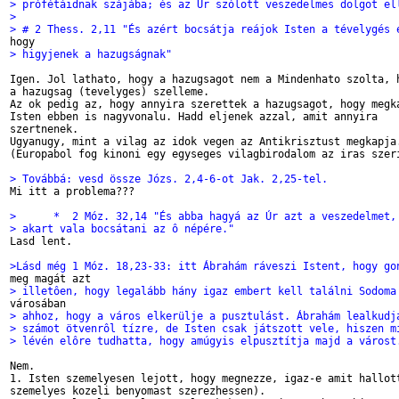
> prófétáidnak szájába; és az Úr szólott veszedelmes dolgot el
> 
> # 2 Thess. 2,11 "És azért bocsátja reájok Isten a tévelygés 
> higyjenek a hazugságnak" 
Igen. Jol lathato, hogy a hazugsagot nem a Mindenhato szolta, h
a hazugsag (tevelyges) szelleme. 

Az ok pedig az, hogy annyira szerettek a hazugsagot, hogy megka
Isten ebben is nagyvonalu. Hadd eljenek azzal, amit annyira 

szertnenek.

Ugyanugy, mint a vilag az idok vegen az Antikrisztust megkapja.
(Europabol fog kinoni egy egyseges vilagbirodalom az iras szeri
> Továbbá: vesd össze Józs. 2,4-6-ot Jak. 2,25-tel.

Mi itt a problema???

>      *  2 Móz. 32,14 "És abba hagyá az Úr azt a veszedelmet,
> akart vala bocsátani az ô népére."

Lasd lent.

>Lásd még 1 Móz. 18,23-33: itt Ábrahám ráveszi Istent, hogy go
> illetôen, hogy legalább hány igaz embert kell találni Sodoma
> ahhoz, hogy a város elkerülje a pusztulást. Ábrahám lealkudj
> számot ötvenrôl tízre, de Isten csak játszott vele, hiszen m
> lévén elôre tudhatta, hogy amúgyis elpusztítja majd a várost
Nem. 

1. Isten szemelyesen lejott, hogy megnezze, igaz-e amit hallott
szemelyes kozeli benyomast szerezhessen). 
