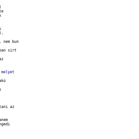
 

e 

 

 

.

 nem bun 

an sirt 

z 

 melyet
kú 

 

ani az 

nem 

gedi 
