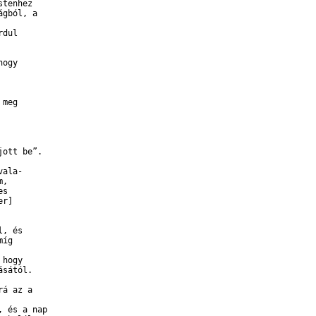
tenhez 

gból, a 

dul 



ogy 

meg 

ott be”.

ala-

, 

s 

r] 

, és 

íg 

hogy 

sától. 

á az a 

 és a nap 
