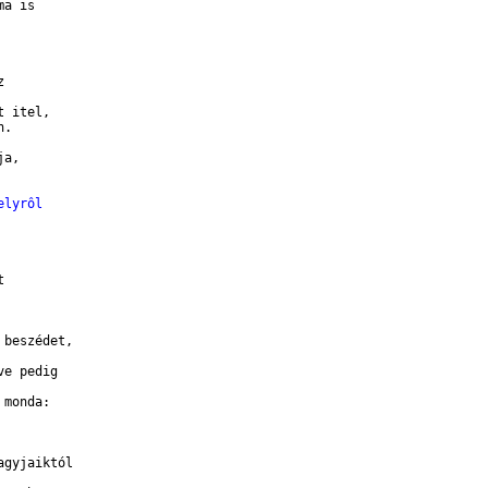
a is 

 

 itel, 

.

a, 

elyrôl
 

beszédet, 

e pedig 

monda: 

gyjaiktól 
