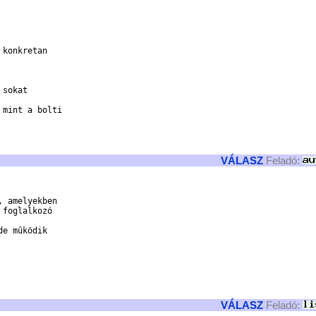
konkretan

sokat

mint a bolti

VÁLASZ
Feladó:
 amelyekben 

foglalkozó 

e mûködik 

VÁLASZ
Feladó: