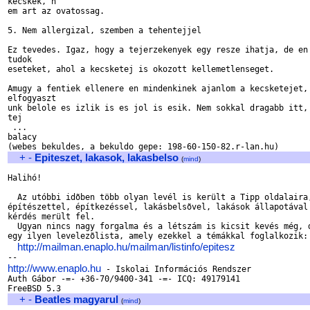
kecskek, n

em art az ovatossag.

5. Nem allergizal, szemben a tehentejjel

Ez tevedes. Igaz, hogy a tejerzekenyek egy resze ihatja, de en 
tudok 

eseteket, ahol a kecsketej is okozott kellemetlenseget. 

Amugy a fentiek ellenere en mindenkinek ajanlom a kecsketejet, 
elfogyaszt

unk belole es izlik is es jol is esik. Nem sokkal dragabb itt, 
tej

 ...

balacy

+
-
Epiteszet, lakasok, lakasbelso
(
mind
)
Halihó!

  Az utóbbi idõben több olyan levél is került a Tipp oldalaira,
építészettel, építkezéssel, lakásbelsõvel, lakások állapotával 
kérdés merült fel.

  Ugyan nincs nagy forgalma és a létszám is kicsit kevés még, d
egy ilyen levelezõlista, amely ezekkel a témákkal foglalkozik:

http://mailman.enaplo.hu/mailman/listinfo/epitesz
http://www.enaplo.hu
 - Iskolai Információs Rendszer

Auth Gábor -=- +36-70/9400-341 -=- ICQ: 49179141

+
-
Beatles magyarul
(
mind
)