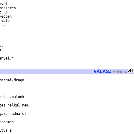
vet 

dszeres 

. A 

eppen

valo 

 az 



. 

 



nyei." 

VÁLASZ
Feladó:
aromi-draga

 hasznalunk

es nelkul nem

azan adna el

rdemes

tva a
