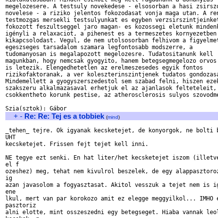
megelozesere. A testsuly novekedese - elsosorban a hasi zsirszo
novelese - a riziko jelentos fokozodasat vonja maga utan. A ren
testmozgas mersekli testsulyunkat es egyben verzsirszintjeinket
fokozott feszultseggel jaro magan- es kozossegi eletunk mindenk
igényli a relaxaciot, a pihenest es a termeszetes kornyezetben 
kikapcsolodast. Vegul, de nem utolsosorban felhivom a figyelmet
egeszseges tarsadalom szamara legfontosabb modszerre, a 

tudomanyosan is megalapozott megelozesre. Tudatositanunk kell 

magunkban, hogy nemcsak gyogyito, hanem betegsegmegelozo orvos 
is letezik. Elengedhetetlen az erelmeszesedes egyik fontos 

rizikofaktoranak, a ver koleszterinszintjenek tudatos gondozasa
Mindemellett a gyogyszerszedestol sem szabad felni, hiszen ezek
szakszeru alkalmazasaval erhetjuk el az ajanlasok felteteleit, 
csokkentheto korunk pestise, az atherosclerosis sulyos szovodme
+
-
Re: Re: Tej es a tobbiek
(
mind
)
_tehen_ tejre. Ok igyanak kecsketejet, de konyorgok, ne bolti b
UHT 

kecsketejet. Frissen fejt tejet kell inni.

NE tegye ezt senki. En hat liter/het kecsketejet iszom (illetve
el f

ozeshez) meg, tehat nem kivulrol beszelek, de egy alappasztoroz
ig

azan javasolom a fogyasztasat. Akitol vesszuk a tejet nem is ig
ene

lkul, mert van par korokozo amit ez elegge meggyilkol... IMHO e
pasztoriz

alni elotte, mint osszeszedni egy betegseget. Hiaba vannak leol