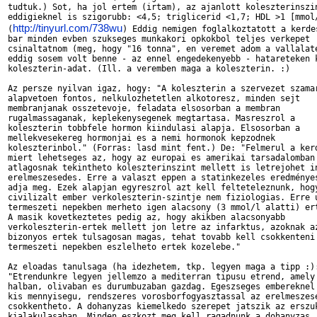
tudtuk.) Sot, ha jol ertem (irtam), az ajanlott koleszterinszin
eddigieknel is szigorubb: <4,5; triglicerid <1,7; HDL >1 [mmol/
http://tinyurl.com/738wu
(
) Eddig nemigen foglalkoztatott a kerdes
bar minden evben szukseges munkakori opkokbol teljes verkepet 

csinaltatnom (meg, hogy "16 tonna", en veremet adom a vallalate
eddig sosem volt benne - az ennel engedekenyebb - hatareteken k
koleszterin-adat. (Ill. a veremben maga a koleszterin. :) 

Az persze nyilvan igaz, hogy: "A koleszterin a szervezet szamar
alapvetoen fontos, nelkulozhetetlen alkotoresz, minden sejt 

membranjanak osszetevoje, feladata elsosorban a membran 

rugalmassaganak, keplekenysegenek megtartasa. Masreszrol a 

koleszterin tobbfele hormon kiindulasi alapja. Elsosorban a 

mellekvesekereg hormonjai es a nemi hormonok kepzodnek 

koleszterinbol." (Forras: lasd mint fent.) De: "Felmerul a kerd
miert lehetseges az, hogy az europai es amerikai tarsadalomban 
atlagosnak tekintheto koleszterinszint mellett is letrejohet in
erelmeszesedes. Erre a valaszt eppen a statinkezeles eredményes
adja meg. Ezek alapjan egyreszrol azt kell felteteleznunk, hogy
civilizalt ember verkoleszterin-szintje nem fiziologias. Erre u
termeszeti nepekben merheto igen alacsony (3 mmol/l alatti) ert
A masik kovetkeztetes pedig az, hogy akikben alacsonyabb 

verkoleszterin-ertek mellett jon letre az infarktus, azoknak az
bizonyos ertek tulsagosan magas, tehat tovabb kell csokkenteni 
termeszeti nepekben eszlelheto ertek kozelebe." 

Az eloadas tanulsaga (ha idezhetem, tkp. legyen maga a tipp :):
"Etrendunkre legyen jellemzo a mediterran tipusu etrend, amely 
halban, olivaban es durumbuzaban gazdag. Egeszseges embereknel 
kis mennyisegu, rendszeres vorosborfogyasztassal az erelmeszese
csokkentheto. A dohanyzas kiemelkedo szerepet jatszik az erszuk
kialakulasaban. Minden eszkozt meg kell ragadnunk a dohanyzas 
