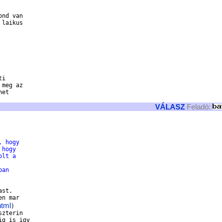
nd van

laikus

i

meg az 

et 

VÁLASZ
Feladó:
, hogy 
 hogy 
olt a 
ban 
st. 

n mar 

html
) 

zterin 

g is igy 
