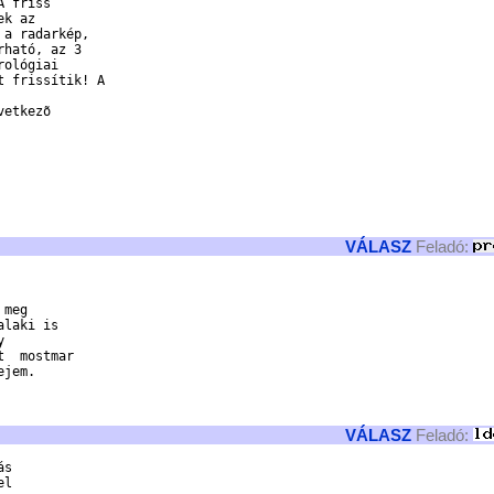
 friss

k az

a radarkép,

ható, az 3

ológiai

 frissítik! A

etkezõ

VÁLASZ
Feladó:
meg

laki is



  mostmar

jem.

VÁLASZ
Feladó:
s

l
