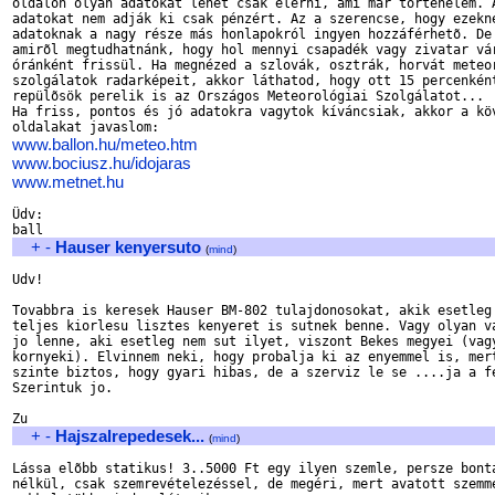
oldalon olyan adatokat lehet csak elérni, ami már történelem. A
adatokat nem adják ki csak pénzért. Az a szerencse, hogy ezekne
adatoknak a nagy része más honlapokról ingyen hozzáférhetõ. De 
amirõl megtudhatnánk, hogy hol mennyi csapadék vagy zivatar vár
óránként frissül. Ha megnézed a szlovák, osztrák, horvát meteor
szolgálatok radarképeit, akkor láthatod, hogy ott 15 percenként
repülõsök perelik is az Országos Meteorológiai Szolgálatot...

Ha friss, pontos és jó adatokra vagytok kíváncsiak, akkor a köv
www.ballon.hu/meteo.htm
www.bociusz.hu/idojaras
www.metnet.hu
Üdv:

+
-
Hauser kenyersuto
(
mind
)
Udv!

Tovabbra is keresek Hauser BM-802 tulajdonosokat, akik esetleg 
teljes kiorlesu lisztes kenyeret is sutnek benne. Vagy olyan va
jo lenne, aki esetleg nem sut ilyet, viszont Bekes megyei (vagy
kornyeki). Elvinnem neki, hogy probalja ki az enyemmel is, mert
szinte biztos, hogy gyari hibas, de a szerviz le se ....ja a fe
Szerintuk jo.

+
-
Hajszalrepedesek...
(
mind
)
Lássa elõbb statikus! 3..5000 Ft egy ilyen szemle, persze bontá
nélkül, csak szemrevételezéssel, de megéri, mert avatott szemme