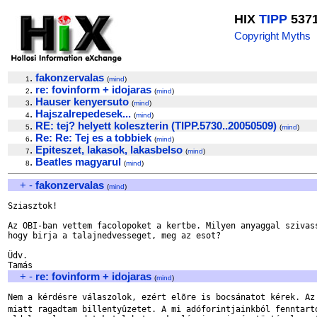
HIX
TIPP
537
Copyright Myths
.
fakonzervalas
1
(
mind
)
.
re: fovinform + idojaras
2
(
mind
)
.
Hauser kenyersuto
3
(
mind
)
.
Hajszalrepedesek...
4
(
mind
)
.
RE: tej? helyett koleszterin (TIPP.5730..20050509)
5
(
mind
)
.
Re: Re: Tej es a tobbiek
6
(
mind
)
.
Epiteszet, lakasok, lakasbelso
7
(
mind
)
.
Beatles magyarul
8
(
mind
)
+
-
fakonzervalas
(
mind
)
Sziasztok!

Az OBI-ban vettem facolopoket a kertbe. Milyen anyaggal szivass
hogy birja a talajnedvesseget, meg az esot?

Üdv.

+
-
re: fovinform + idojaras
(
mind
)
Nem a kérdésre válaszolok, ezért elõre is bocsánatot kérek. Az 
miatt ragadtam billentyûzetet. A mi adóforintjainkból fenntart