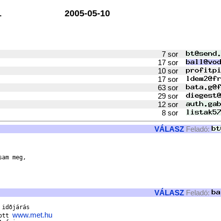
1
2005-05-10
7 sor
17 sor
10 sor
17 sor
63 sor
29 sor
12 sor
8 sor
VÁLASZ
Feladó:
am meg, 

VÁLASZ
Feladó:
idõjárás

www.met.hu
ott 