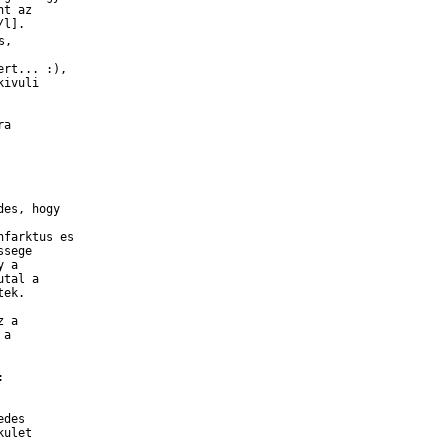
t az 

l]. 

, 

rt... :),

ivuli 

a 

es, hogy 



farktus es 

sege

 a 

tal a 

ek. 

 a 

a 

 





des 

ulet 
