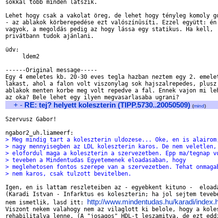
sokkal több minden látszik.

Lehet hogy csak a vakolat öreg, de lehet hogy tényleg komoly go
- az ablakok körberepedése ezt valószínûsíti. Ezzel együtt: én 
vagyok, a megoldás pedig az hogy lássa egy statikus. Ha kell,

privátbann tudok ajánlani.

üdv:

     ldem2

------Original message-----

Egy 4 emeletes kb. 20-30 eves tegla hazban neztem egy 2. emelet
lakast, ahol a falon volt viszonylag sok hajszalrepedes, plusz 
ablakok menten korbe meg volt repedve a fal. Ennek vajon mi leh
+
-
RE: tej? helyett koleszterin (TIPP.5730..20050509)
(
mind
)
Szervusz Gabor! 

> Meg mindig tart a koleszterin uldozese... Oke, en is alairom
> nagy mennyisegben az LDL koleszterin karos. De nem veletlen,
> elofordul maga a koleszterin a szervezetben. Epp ma/tegnap v
> teveben a Mindentudas Egyetemenek eloadasaban, hogy 
> meglehetosen fontos szerepe van a szervezetben. Tehat onmaga
> nem karos, csak tulzott bevitelben. 
Igen, en is lattam reszleteiben az - egyebkent kituno -  eloada
(Karadi Istvan - Infarktus es koleszterin; ha jol sejtem tevebe
http://www.mindentudas.hu/karadi/index.
nem ismetlik, lasd itt: 
Viszont nekem valahogy nem az vilaglott ki belole, hogy a koles
rehabilitalva lenne. (A "josagos" HDL-t leszamitva, de ezt eddi