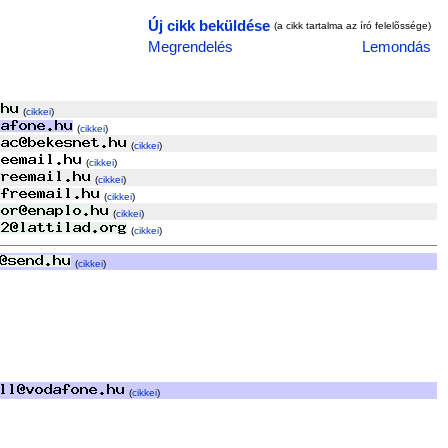
Új cikk beküldése
(a cikk tartalma az író felelõssége)
Megrendelés
Lemondás
(
cikkei
)
(
cikkei
)
(
cikkei
)
(
cikkei
)
(
cikkei
)
(
cikkei
)
(
cikkei
)
(
cikkei
)
(
cikkei
)
(
cikkei
)