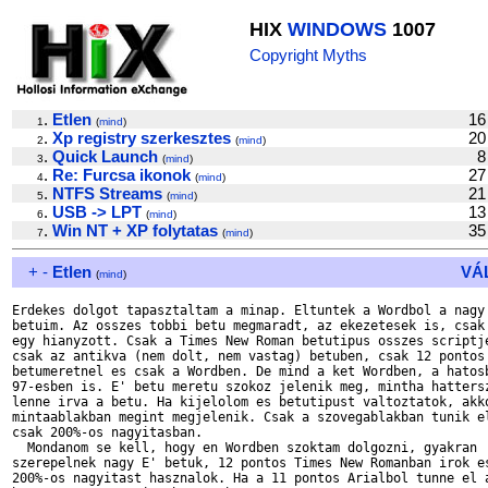
HIX
WINDOWS
1007
Copyright Myths
.
Etlen
16
1
(
mind
)
.
Xp registry szerkesztes
20
2
(
mind
)
.
Quick Launch
8
3
(
mind
)
.
Re: Furcsa ikonok
27
4
(
mind
)
.
NTFS Streams
21
5
(
mind
)
.
USB -> LPT
13
6
(
mind
)
.
Win NT + XP folytatas
35
7
(
mind
)
+
-
Etlen
VÁ
(
mind
)
Erdekes dolgot tapasztaltam a minap. Eltuntek a Wordbol a nagy 
betuim. Az osszes tobbi betu megmaradt, az ekezetesek is, csak 
egy hianyzott. Csak a Times New Roman betutipus osszes scriptje
csak az antikva (nem dolt, nem vastag) betuben, csak 12 pontos

betumeretnel es csak a Wordben. De mind a ket Wordben, a hatosb
97-esben is. E' betu meretu szokoz jelenik meg, mintha hattersz
lenne irva a betu. Ha kijelolom es betutipust valtoztatok, akko
mintaablakban megint megjelenik. Csak a szovegablakban tunik el
csak 200%-os nagyitasban.

  Mondanom se kell, hogy en Wordben szoktam dolgozni, gyakran

szerepelnek nagy E' betuk, 12 pontos Times New Romanban irok es
200%-os nagyitast hasznalok. Ha a 11 pontos Arialbol tunne el a