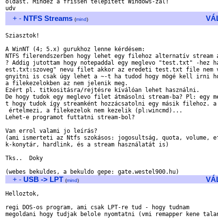
oldast. Mindez a frissen telepitett Windows-zal!

+
-
NTFS Streams
VÁ
(
mind
)
Sziasztok!

A WinNT (4; 5.x) gurukhoz lenne kérdésem:

NTFS filerendszerben hogy lehet egy filehoz alternatív stream a
? Addig jutottam hogy notepaddal egy meglevo "test.txt" -hez ha
est.txt:szoveg" nevu filet akkor az eredeti test.txt file nem v
gnyitni is csak úgy lehet a ~-t ha tudod hogy mögé kell irni ho
a filekezelokben az nem jelenik meg. 

Ezért pl. titkositásra/rejtésre kíválóan lehet használni.

De hogy tudok egy meglevo filet átmásolni stream-ba? Pl: egy me
t hogy tudok így streamként hozzácsatolni egy másik filehoz. a 
 értelmezi, a filekezelok nem kezelik (pl:wincmd)...

Lehet-e programot futtatni stream-bol?

Van errol valami jo leírás?

(ami ismerteti az Ntfs szokásos: jogosultság, quota, volume, ef
k-konytár, hardlink, és a stream használatát is)

Tks..  Doky

+
-
USB -> LPT
VÁ
(
mind
)
Helloztok,

regi DOS-os program, ami csak LPT-re tud - hogy tudnam

megoldani hogy tudjak belole nyomtatni (vmi remapper kene talan