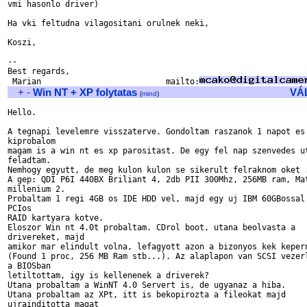
vmi hasonlo driver)

Ha vki feltudna vilagositani orulnek neki,

Koszi,

-- 

Best regards,

 Marian                          mailto:
+
-
Win NT + XP folytatas
VÁ
(
mind
)
Hello.

A tegnapi levelemre visszaterve. Gondoltam raszanok 1 napot es 
kiprobalom

magam is a win nt es xp parositast. De egy fel nap szenvedes ut
feladtam. 

Nemhogy egyutt, de meg kulon kulon se sikerult felraknom oket :
A gep: QDI P6I 440BX Briliant 4, 2db PII 300Mhz, 256MB ram, Mat
millenium 2.

Probaltam 1 regi 4GB os IDE HDD vel, majd egy uj IBM 60GBossal 
PCIos 

RAID kartyara kotve.

Eloszor Win nt 4.0t probaltam. CDrol boot, utana beolvasta a 

drivereket, majd 

amikor mar elindult volna, lefagyott azon a bizonyos kek kepern
(Found 1 proc, 256 MB Ram stb...). Az alaplapon van SCSI vezerl
a BIOSban

letiltottam, igy is kellenenek a driverek?

Utana probaltam a WinNT 4.0 Servert is, de ugyanaz a hiba. 

Utana probaltam az XPt, itt is bekopirozta a fileokat majd 

ujrainditotta magat 
