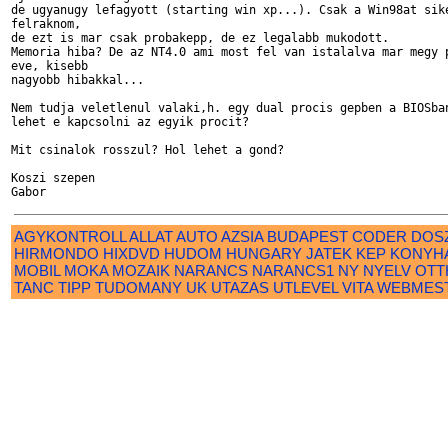
de ugyanugy lefagyott (starting win xp...). Csak a Win98at sike
felraknom, 

de ezt is mar csak probakepp, de ez legalabb mukodott.

Memoria hiba? De az NT4.0 ami most fel van istalalva mar megy p
eve, kisebb 

nagyobb hibakkal...

Nem tudja veletlenul valaki,h. egy dual procis gepben a BIOSban
lehet e kapcsolni az egyik procit?

Mit csinalok rosszul? Hol lehet a gond?

Koszi szepen 

AGYKONTROLL
ALLAT
AUTO
AZSIA
BUDAPEST
CODER
DOS
HIRMONDO
HIXDVD
HUDOM
HUNGARY
JATEK
KEP
KONYH
MOBIL
MOKA
MOZAIK
NARANCS
NARANCS1
NY
NYELV
OTT
TANC
TIPP
TUDOMANY
UK
UTAZAS
UTLEVEL
VITA
WEBMES