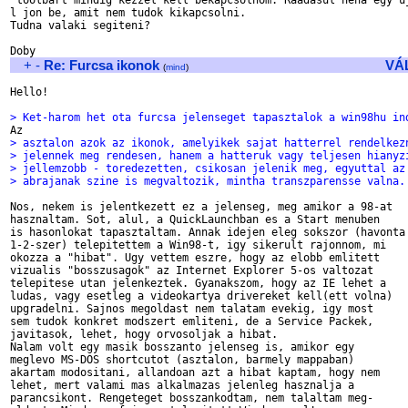
 toolbart mindig kezzel kell bekapcsolnom. Raadasul neha egy uj
l jon be, amit nem tudok kikapcsolni.

Tudna valaki segiteni?

+
-
Re: Furcsa ikonok
VÁ
(
mind
)
Hello!

> Ket-harom het ota furcsa jelenseget tapasztalok a win98hu in
> asztalon azok az ikonok, amelyikek sajat hatterrel rendelkez
> jelennek meg rendesen, hanem a hatteruk vagy teljesen hianyz
> jellemzobb - toredezetten, csikosan jelenik meg, egyuttal az
> abrajanak szine is megvaltozik, mintha transzparensse valna.
Nos, nekem is jelentkezett ez a jelenseg, meg amikor a 98-at

hasznaltam. Sot, alul, a QuickLaunchban es a Start menuben

is hasonlokat tapasztaltam. Annak idejen eleg sokszor (havonta

1-2-szer) telepitettem a Win98-t, igy sikerult rajonnom, mi

okozza a "hibat". Ugy vettem eszre, hogy az elobb emlitett

vizualis "bosszusagok" az Internet Explorer 5-os valtozat

telepitese utan jelenkeztek. Gyanakszom, hogy az IE lehet a

ludas, vagy esetleg a videokartya drivereket kell(ett volna)

upgradelni. Sajnos megoldast nem talatam evekig, igy most

sem tudok konkret modszert emliteni, de a Service Packek,

javitasok, lehet, hogy orvosoljak a hibat.

Nalam volt egy masik bosszanto jelenseg is, amikor egy

meglevo MS-DOS shortcutot (asztalon, barmely mappaban)

akartam modositani, allandoan azt a hibat kaptam, hogy nem

lehet, mert valami mas alkalmazas jelenleg hasznalja a

parancsikont. Rengeteget bosszankodtam, nem talaltam meg-
