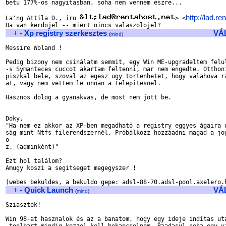
betu 177%-os nagyitasban, soha nem vennem eszre...

http://lad.re
La'ng Attila D., iro 
> <
+
-
Xp registry szerkesztes
VÁ
(
mind
)
Messire Woland !

Pedig bizony nem csinálatm semmit, egy Win ME-upgradeltem felul
-s Symanteces cuccot akartam feltenni, mar nem engedte. Otthoni
piszkal bele, szoval az egesz ugy tortenhetet, hogy valahova ra
at, vagy nem vettem le onnan a telepitesnel. 

Hasznos dolog a gyanakvas, de most nem jott be.

Doky,

"Ha nem ez akkor az XP-ben megadható a registry eggyes ágaira u
ság mint Ntfs filerendszernél. Próbálkozz hozzáadni magad a jog
o

z. (adminként)"

Ezt hol találom? 

Amugy koszi a segitseget megegyszer !

+
-
Quick Launch
VÁ
(
mind
)
Sziasztok!

Win 98-at hasznalok és az a banatom, hogy egy ideje indítas uta