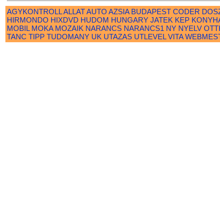
AGYKONTROLL
ALLAT
AUTO
AZSIA
BUDAPEST
CODER
DOS
HIRMONDO
HIXDVD
HUDOM
HUNGARY
JATEK
KEP
KONYH
MOBIL
MOKA
MOZAIK
NARANCS
NARANCS1
NY
NYELV
OTT
TANC
TIPP
TUDOMANY
UK
UTAZAS
UTLEVEL
VITA
WEBMES