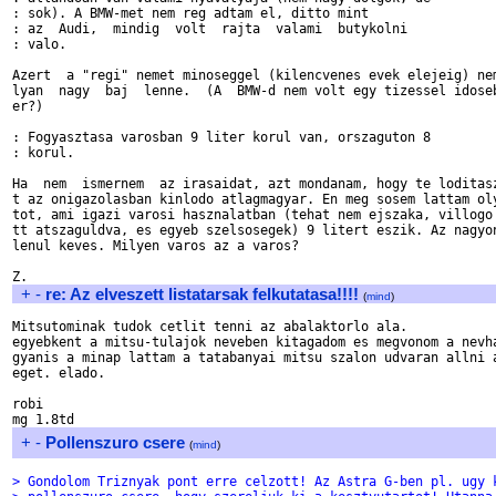
: sok). A BMW-met nem reg adtam el, ditto mint

: az  Audi,  mindig  volt  rajta  valami  butykolni

: valo.

Azert  a "regi" nemet minoseggel (kilencvenes evek elejeig) nem
lyan  nagy  baj  lenne.  (A  BMW-d nem volt egy tizessel idoseb
er?)

: Fogyasztasa varosban 9 liter korul van, orszaguton 8 

: korul.

Ha  nem  ismernem  az irasaidat, azt mondanam, hogy te loditasz
t az onigazolasban kinlodo atlagmagyar. En meg sosem lattam oly
tot, ami igazi varosi hasznalatban (tehat nem ejszaka, villogo 
tt atszaguldva, es egyeb szelsosegek) 9 litert eszik. Az nagyon
lenul keves. Milyen varos az a varos?

+
-
re: Az elveszett listatarsak felkutatasa!!!!
(
mind
)
Mitsutominak tudok cetlit tenni az abalaktorlo ala.

egyebkent a mitsu-tulajok neveben kitagadom es megvonom a nevha
gyanis a minap lattam a tatabanyai mitsu szalon udvaran allni a
eget. elado.

robi

+
-
Pollenszuro csere
(
mind
)
> Gondolom Triznyak pont erre celzott! Az Astra G-ben pl. ugy 