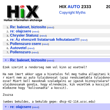
HIX
AUTO
2333
2
Copyright Myths
.
Re: baleset, biztosito
1
(
mind
)
.
re: olajcsere
2
(
mind
)
.
Chrysler Statusz
3
(
mind
)
.
re: Az elveszett listatarsak felkutatasa!!!!
4
(
mind
)
.
Pollenszuro csere
5
(
mind
)
.
Autovetel
6
(
mind
)
.
Pollenszuro
7
(
mind
)
+
-
Re: baleset, biztosito
(
mind
)
Ezek szerint a rendorseg nem vol kinn az esetnel?

Ha nem (mert akkor ugye a hivatalos fel meg tudna allapitani ki
r miert nem az auto tulajdonosat (azaz rendszamtabla tulajdonos
osse? Miert kell masoknak szaladgalni az igazuk biznoyitasara? 
ulajdonosanak gondja, hogy elrendezze, kik vezettek a kocsijat 
mlekezne hogy "kolcsonadta" a kocsit).

Zsuzsa

+
-
re: olajcsere
(
mind
)