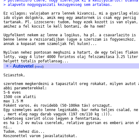
> pollenszuro csere, hogy szereljuk ki a kesztyutartot! Utanna
> alapveto nogyogyaszati kezugyesseg sem artalmas.
Ez vilagos; valojaban arra lennek kivancsi, mi a gyarilag eloir
ido olyan dolgokra, amik meg egy amatornek is csak egy percig 

tartanak. Pl. izzocsere: tudom, hogy ezek kozott is van olyan, 
amihez a fel kocsit le kell bontani, de ha nem?

Ugyfelkent nekem az lenne a logikus, ha pl. a csavarlazito is 

benne lenne a rezsioradijban (ugye a szerszam is fogyoeszkoz, 

annak a kopasat sem szamoljak fel kulon)...

Nyilvan nehez pontosan meghuzni a hatart, de egy teljes flakon 
lotty, vagy 4 liter 4000 forintos olaj felszamitasa 3.25 liter 
+
-
Autovetel
(
mind
)
Sziasztok,

szeretnem megkerdezni a tapasztalt oreg rokakat, milyen autot a
abbi parameterekkel:

5-6 eves

1500 ccm alatti

max 1.5 M

Foként varos, és rovidebb (50-100km táv) orszagut.

Egy szemelyes auto lenne leginkabb, bar neha teljes csalad, ne 
, mert eleg nagy darab vagyok (197 cm/110 kg :))).

Lehetoseg szerint olcso legyen a fenntartasa,

es ha 1-2 ev mulva cserelek, relative gyorsan es emberi aron el
ni..

Tudom, nehez dio...

Koszonettel varom javaslataitokat.
