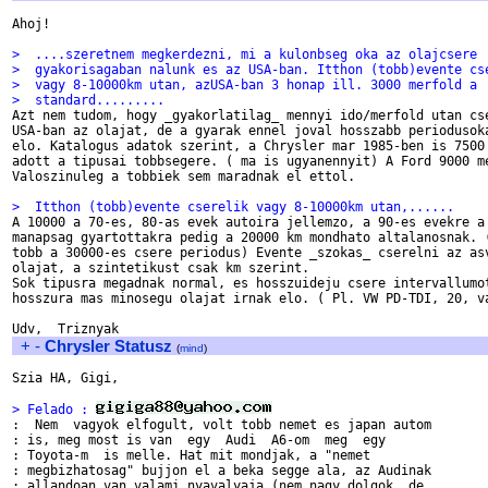
Ahoj!

>  ....szeretnem megkerdezni, mi a kulonbseg oka az olajcsere
>  gyakorisagaban nalunk es az USA-ban. Itthon (tobb)evente cs
>  vagy 8-10000km utan, azUSA-ban 3 honap ill. 3000 merfold a
>  standard.........

Azt nem tudom, hogy _gyakorlatilag_ mennyi ido/merfold utan cse
USA-ban az olajat, de a gyarak ennel joval hosszabb periodusoka
elo. Katalogus adatok szerint, a Chrysler mar 1985-ben is 7500 
adott a tipusai tobbsegere. ( ma is ugyanennyit) A Ford 9000 me
Valoszinuleg a tobbiek sem maradnak el ettol.

>  Itthon (tobb)evente cserelik vagy 8-10000km utan,......

A 10000 a 70-es, 80-as evek autoira jellemzo, a 90-es evekre a 
manapsag gyartottakra pedig a 20000 km mondhato altalanosnak. (
tobb a 30000-es csere periodus) Evente _szokas_ cserelni az asv
olajat, a szintetikust csak km szerint.

Sok tipusra megadnak normal, es hosszuideju csere intervallumot
hosszura mas minosegu olajat irnak elo. ( Pl. VW PD-TDI, 20, va
+
-
Chrysler Statusz
(
mind
)
Szia HA, Gigi,

> Felado : 

:  Nem  vagyok elfogult, volt tobb nemet es japan autom 

: is, meg most is van  egy  Audi  A6-om  meg  egy

: Toyota-m  is melle. Hat mit mondjak, a "nemet 

: megbizhatosag" bujjon el a beka segge ala, az Audinak

: allandoan van valami nyavalyaja (nem nagy dolgok, de 
