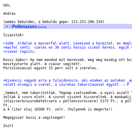
Udv,

Andras

+
-
Pollenszuro
(
mind
)
Sziasztok!

>Jobb  oldalon a muszerfal alatt. Leveszed a karpitot, es megl
>masfel centi  szeles es 30 centi hosszu csikot keress, egyik 
>csavar rogziti.
Koszi Gabor! Ha nem mondod mit keressek, meg meg mindig ott buj
kesztyutarto alatt. A csavar segitett.

Porszivozassal egyutt 15 perc volt a szereles.

>Kivancsi vagyok arra a tulajdonosra, aki ezeken az autokon _e
>alatt elvegzi a cseret, a szurohaz takaritasaval egyutt. :-P
_Semmit_ nem takaritottak. Tegnap szetszedtem, a nyari aszalt l
voltak a szuro elott. A szurot viszont kicsereltek. A munkadij

(olajcsere+szurobetetcsere + pollenszurocsere) 5175 Ft., a poll
Ft.,

a 4 liter olaj 16500 Ft. volt. (hulyenek is megerte!)

Megegyszer koszi a segitseget!
