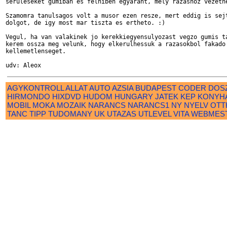
seruleseket gumiban es felniben egyarant, mely razashoz vezethe
Szamomra tanulsagos volt a musor ezen resze, mert eddig is sejt
dolgot, de igy most mar tiszta es ertheto. :)

Vegul, ha van valakinek jo kerekkiegyensulyozast vegzo gumis ta
kerem ossza meg velunk, hogy elkerulhessuk a razasokbol fakado 
kellemetlenseget.

AGYKONTROLL
ALLAT
AUTO
AZSIA
BUDAPEST
CODER
DOS
HIRMONDO
HIXDVD
HUDOM
HUNGARY
JATEK
KEP
KONYH
MOBIL
MOKA
MOZAIK
NARANCS
NARANCS1
NY
NYELV
OTT
TANC
TIPP
TUDOMANY
UK
UTAZAS
UTLEVEL
VITA
WEBMES