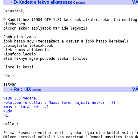
+
-
D-Kadett elfekvo alkatreszek
V
(
mind
)
Sziasztok,

D-Kadett-hez (1984 GTE 1.8) keresnek alkatreszeket (ha esetleg 
elfekvoben

olcson akkor szoljatok mar ide legyszi)

Jobb elso lampa

jobb hatso agy (megszakadt a csavar a jobb hatso kereknel)

csomagtarto teleszkopok

elektromos ablakemelo

kipufogo leomlo

elso feknyeregre porvedo sapka, tomites

Elore is koszi !

Udv.:

+
-
Re : HIX
V
(
mind
)
>IBX 338 Megane,
>elottem fordultál a Mázsa téren hajnali hétkor :-))
>más is korán kel...?
>üdv
>L::
Hello !

Es mar kesesben voltam, mert ilyenkor Ujpalotan kellet volna le
Milyen kocsival voltal ? Van matricad ? Reggel ugysincs jobb do