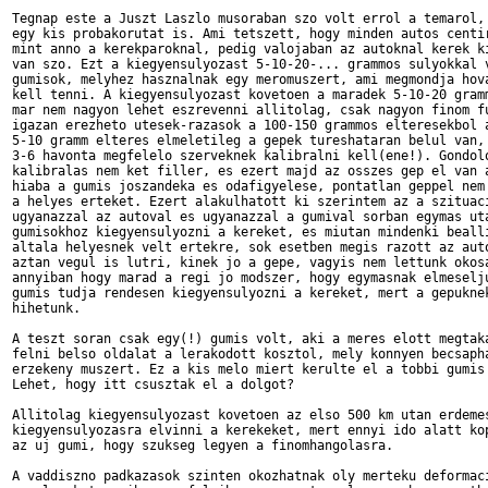
Tegnap este a Juszt Laszlo musoraban szo volt errol a temarol, 
egy kis probakorutat is. Ami tetszett, hogy minden autos centir
mint anno a kerekparoknal, pedig valojaban az autoknal kerek ki
van szo. Ezt a kiegyensulyozast 5-10-20-... grammos sulyokkal v
gumisok, melyhez hasznalnak egy meromuszert, ami megmondja hova
kell tenni. A kiegyensulyozast kovetoen a maradek 5-10-20 gramm
mar nem nagyon lehet eszrevenni allitolag, csak nagyon finom fu
igazan erezheto utesek-razasok a 100-150 grammos elteresekbol a
5-10 gramm elteres elmeletileg a gepek tureshataran belul van, 
3-6 havonta megfelelo szerveknek kalibralni kell(ene!). Gondolo
kalibralas nem ket filler, es ezert majd az osszes gep el van a
hiaba a gumis joszandeka es odafigyelese, pontatlan geppel nem 
a helyes erteket. Ezert alakulhatott ki szerintem az a szituaci
ugyanazzal az autoval es ugyanazzal a gumival sorban egymas uta
gumisokhoz kiegyensulyozni a kereket, es miutan mindenki bealli
altala helyesnek velt ertekre, sok esetben megis razott az auto
aztan vegul is lutri, kinek jo a gepe, vagyis nem lettunk okosa
annyiban hogy marad a regi jo modszer, hogy egymasnak elmeselju
gumis tudja rendesen kiegyensulyozni a kereket, mert a gepuknek
hihetunk.

A teszt soran csak egy(!) gumis volt, aki a meres elott megtaka
felni belso oldalat a lerakodott kosztol, mely konnyen becsapha
erzekeny muszert. Ez a kis melo miert kerulte el a tobbi gumis 
Lehet, hogy itt csusztak el a dolgot?

Allitolag kiegyensulyozast kovetoen az elso 500 km utan erdemes
kiegyensulyozasra elvinni a kerekeket, mert ennyi ido alatt kop
az uj gumi, hogy szukseg legyen a finomhangolasra.

A vaddiszno padkazasok szinten okozhatnak oly merteku deformaci