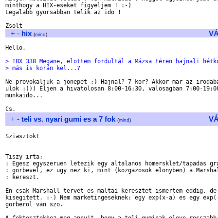
minthogy a HIX-eseket figyeljem ! :-)

Legalabb gyorsabban telik az ido !

+
-
hix
V
(
mind
)
Hello,

> IBX 338 Megane, elottem fordultál a Mázsa téren hajnali hétk
> más is korán kel...?
Ne provokaljuk a jonepet ;) Hajnal? 7-kor? Akkor mar az irodaba
ulok :))) Eljen a hivatolosan 8:00-16:30, valosagban 7:00-19:00
munkaido...

+
-
teli vs. nyari gumi es a 7 fok
V
(
mind
)
Sziasztok!

Tiszy irta:

: Egesz egyszeruen letezik egy altalanos homersklet/tapadas gra
: gorbevel, ez ugy nez ki, mint (kozgazosok elonyben) a Marshal
: kereszt.

En csak Marshall-tervet es maltai keresztet ismertem eddig, de 
kisegitett. :-) Nem marketingeseknek: egy exp(x-a) es egy exp(-
gorberol van szo.
