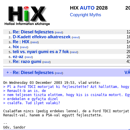
HIX
AUTO
2028
2
Copyright Myths
.
Re: Diesel fejlesztes
1
1
(
mind
)
.
D-Kadett elfekvo alkatreszek
1
2
(
mind
)
.
Re : HIX
1
3
(
mind
)
.
hix
1
4
(
mind
)
.
teli vs. nyari gumi es a 7 fok
2
5
(
mind
)
.
ez-az
2
6
(
mind
)
.
Re: razo gumi
4
7
(
mind
)
+
-
Re: Diesel fejlesztes
V
(
mind
)
> Pl a Ford TDCI motorjat ki fejlesztette? Azt hallottam, hogy
> Renault-b an is, de
> nem teljesen tiszta elottem, hogy kis is csinalta motort. Eg
> erdekelen e gyfajta dizel
> csaldfa. Tud ilyet valaki?
Csaladfam nincs (pedig erdekes lenne), de a Ford TDCI motorjat 
Renault-val, hanem a PSA-val egyutt fejlesztette.

-- 
