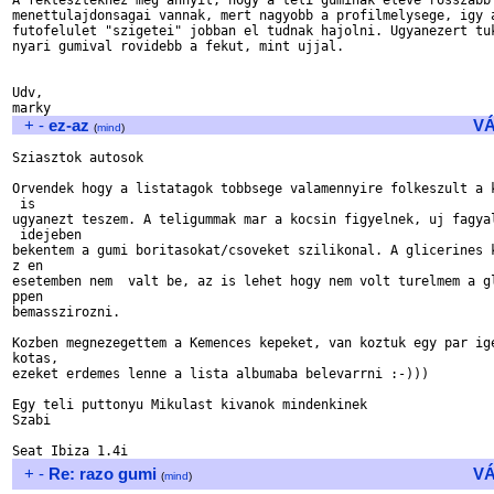
A fektesztekhez meg annyit, hogy a teli guminak eleve rosszabb

menettulajdonsagai vannak, mert nagyobb a profilmelysege, igy a
futofelulet "szigetei" jobban el tudnak hajolni. Ugyanezert tuk
nyari gumival rovidebb a fekut, mint ujjal.

Udv,

+
-
ez-az
V
(
mind
)
Sziasztok autosok

Orvendek hogy a listatagok tobbsege valamennyire folkeszult a k
 is

ugyanezt teszem. A teligummak mar a kocsin figyelnek, uj fagyal
 idejeben

bekentem a gumi boritasokat/csoveket szilikonal. A glicerines k
z en

esetemben nem  valt be, az is lehet hogy nem volt turelmem a gl
ppen

bemasszirozni.

Kozben megnezegettem a Kemences kepeket, van koztuk egy par ige
kotas,

ezeket erdemes lenne a lista albumaba belevarrni :-)))

Egy teli puttonyu Mikulast kivanok mindenkinek

Szabi

+
-
Re: razo gumi
V
(
mind
)