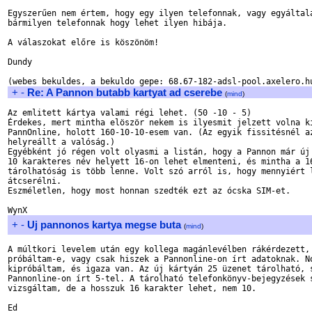
Egyszerűen nem értem, hogy egy ilyen telefonnak, vagy egyáltalá
bármilyen telefonnak hogy lehet ilyen hibája.

A válaszokat előre is köszönöm!

Dundy

+
-
Re: A Pannon butabb kartyat ad cserebe
(
mind
)
Az emlitett kártya valami régi lehet. (50 -10 - 5)

Érdekes, mert mintha elöször nekem is ilyesmit jelzett volna ki
PannOnline, holott 160-10-10-esem van. (Az egyik fissitésnél az
helyreállt a valóság.)

Egyébként jó régen volt olyasmi a listán, hogy a Pannon már új 
10 karakteres név helyett 16-on lehet elmenteni, és mintha a 16
tárolhatóság is több lenne. Volt szó arról is, hogy mennyiért l
átcserélni.

Eszméletlen, hogy most honnan szedték ezt az ócska SIM-et.

+
-
Uj pannonos kartya megse buta
(
mind
)
A múltkori levelem után egy kollega magánlevélben rákérdezett, 
próbáltam-e, vagy csak hiszek a Pannonline-on írt adatoknak. No
kipróbáltam, és igaza van. Az új kártyán 25 üzenet tárolható, s
Pannonline-on írt 5-tel. A tárolható telefonkönyv-bejegyzések s
vizsgáltam, de a hosszuk 16 karakter lehet, nem 10.
