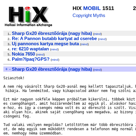
HIX
MOBIL
1511
2
Copyright Myths
.
Sharp Gx20 ébresztőórája (nagy hiba)
1
(
mind
)
.
Re: A Pannon butabb kartyat ad cserebe
2
(
mind
)
.
Uj pannonos kartya megse buta
3
(
mind
)
.
re: 6210 waptalan
4
(
mind
)
.
Nokia 7650
5
(
mind
)
.
Palm?Ipaq?GPS?
6
(
mind
)
+
-
Sharp Gx20 ébresztőórája (nagy hiba)
(
mind
)
Sziasztok!

A nem rég vásárolt Sharp Gx20-asnál meg kellett tapasztaljuk, h
 hibája. Ha lenémítod, vagy kikapcsolod akkor nem fog szólni az
Ezt már nagyon sokféle képpen próbáltam kikerülni, többek közt 
es csengőhangot, amit hozzárendeltem az egyik pl. alváskor hasz
e-hoz, és így a csengés néma volt és az ébresztő is szólt. Visz
aki olyan hív, akinek saját csengőhang van megadva, az bizony i
csöngeni fog.

Tud valaki vmilyen megoldás? Letöltöttem már több ébresztőóra J
ot, de még egyik sem működött rendesen a telefonon még normál ü
em, nemhogy néma üzemmódban.
