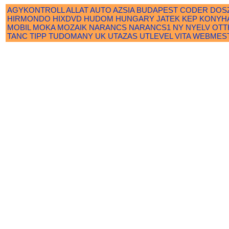
AGYKONTROLL
ALLAT
AUTO
AZSIA
BUDAPEST
CODER
DOS
HIRMONDO
HIXDVD
HUDOM
HUNGARY
JATEK
KEP
KONYH
MOBIL
MOKA
MOZAIK
NARANCS
NARANCS1
NY
NYELV
OTT
TANC
TIPP
TUDOMANY
UK
UTAZAS
UTLEVEL
VITA
WEBMES