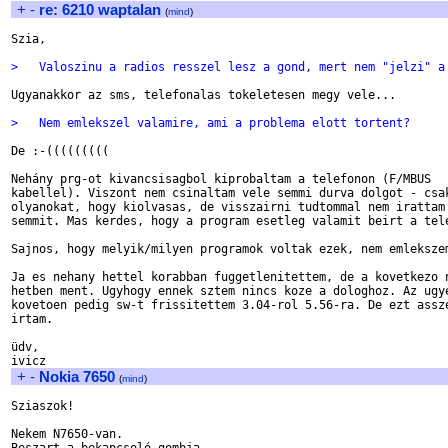
+
-
re: 6210 waptalan
(
mind
)
Szia,

>   Valoszinu a radios resszel lesz a gond, mert nem "jelzi" a
Ugyanakkor az sms, telefonalas tokeletesen megy vele...

>   Nem emlekszel valamire, ami a problema elott tortent?
De :-(((((((((

Nehány prg-ot kivancsisagbol kiprobaltam a telefonon (F/MBUS

kabellel). Viszont nem csinaltam vele semmi durva dolgot - csak
olyanokat, hogy kiolvasas, de visszairni tudtommal nem irattam 
semmit. Mas kerdes, hogy a program esetleg valamit beirt a tele
Sajnos, hogy melyik/milyen programok voltak ezek, nem emlekszem
Ja es nehany hettel korabban fuggetlenitettem, de a kovetkezo n
hetben ment. Ugyhogy ennek sztem nincs koze a dologhoz. Az ugye
kovetoen pedig sw-t frissitettem 3.04-rol 5.56-ra. De ezt assze
irtam.

üdv,

+
-
Nokia 7650
(
mind
)
Sziaszok!

Nekem N7650-van.
