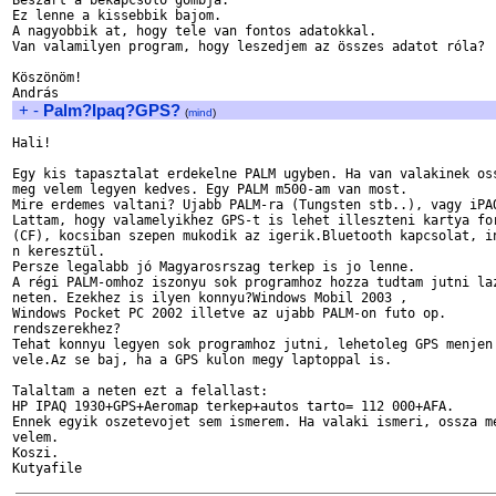
Beszart a bekapcsoló gombja.

Ez lenne a kissebbik bajom.

A nagyobbik at, hogy tele van fontos adatokkal.

Van valamilyen program, hogy leszedjem az összes adatot róla?

Köszönöm!

+
-
Palm?Ipaq?GPS?
(
mind
)
Hali!

Egy kis tapasztalat erdekelne PALM ugyben. Ha van valakinek oss
meg velem legyen kedves. Egy PALM m500-am van most.

Mire erdemes valtani? Ujabb PALM-ra (Tungsten stb..), vagy iPAQ
Lattam, hogy valamelyikhez GPS-t is lehet illeszteni kartya for
(CF), kocsiban szepen mukodik az igerik.Bluetooth kapcsolat, in
n keresztül.

Persze legalabb jó Magyarosrszag terkep is jo lenne.

A régi PALM-omhoz iszonyu sok programhoz hozza tudtam jutni laz
neten. Ezekhez is ilyen konnyu?Windows Mobil 2003 , 

Windows Pocket PC 2002 illetve az ujabb PALM-on futo op. 

rendszerekhez?

Tehat konnyu legyen sok programhoz jutni, lehetoleg GPS menjen 
vele.Az se baj, ha a GPS kulon megy laptoppal is.

Talaltam a neten ezt a felallast:

HP IPAQ 1930+GPS+Aeromap terkep+autos tarto= 112 000+AFA.

Ennek egyik oszetevojet sem ismerem. Ha valaki ismeri, ossza me
velem.

Koszi.
