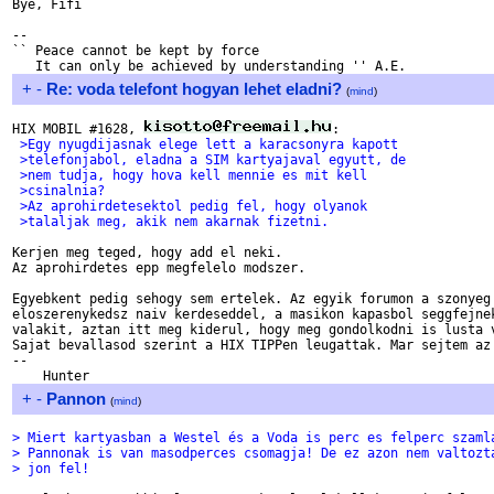
Bye, Fifi

-- 

`` Peace cannot be kept by force

+
-
Re: voda telefont hogyan lehet eladni?
(
mind
)
HIX MOBIL #1628, 
 >Egy nyugdijasnak elege lett a karacsonyra kapott
 >telefonjabol, eladna a SIM kartyajaval egyutt, de
 >nem tudja, hogy hova kell mennie es mit kell
 >csinalnia?
 >Az aprohirdetesektol pedig fel, hogy olyanok
 >talaljak meg, akik nem akarnak fizetni.
Kerjen meg teged, hogy add el neki.

Az aprohirdetes epp megfelelo modszer.

Egyebkent pedig sehogy sem ertelek. Az egyik forumon a szonyeg 
eloszerenykedsz naiv kerdeseddel, a masikon kapasbol seggfejnek
valakit, aztan itt meg kiderul, hogy meg gondolkodni is lusta v
Sajat bevallasod szerint a HIX TIPPen leugattak. Mar sejtem az 
-- 

+
-
Pannon
(
mind
)
> Miert kartyasban a Westel és a Voda is perc es felperc szaml
> Pannonak is van masodperces csomagja! De ez azon nem valtozt
> jon fel!