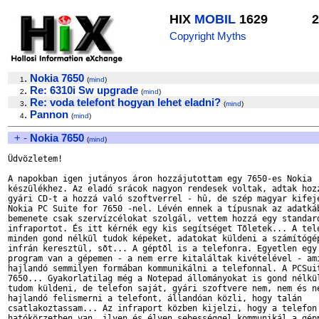
HIX
MOBIL
1629
2
Copyright Myths
.
Nokia 7650
1
(
mind
)
.
Re: 6310i Sw upgrade
2
(
mind
)
.
Re: voda telefont hogyan lehet eladni?
3
(
mind
)
.
Pannon
4
(
mind
)
+
-
Nokia 7650
(
mind
)
Üdvözletem!

A napokban igen jutányos áron hozzájutottam egy 7650-es Nokia

készülékhez. Az eladó srácok nagyon rendesek voltak, adtak hozz
gyári CD-t a hozzá való szoftverrel - hû, de szép magyar kifeje
Nokia PC Suite for 7650 -nel. Lévén ennek a típusnak az adatkáb
bemenete csak szervízcélokat szolgál, vettem hozzá egy standard
infraportot. És itt kérnék egy kis segítséget Tõletek... A tele
minden gond nélkül tudok képeket, adatokat küldeni a számítógép
infrán keresztül, sõt... A géptõl is a telefonra. Egyetlen egy 
program van a gépemen - a nem erre kitaláltak kivételével - ami
hajlandó semmilyen formában kommunikálni a telefonnal. A PCSuit
7650... Gyakorlatilag még a Notepad állományokat is gond nélkül
tudom küldeni, de telefon saját, gyári szoftvere nem, nem és ne
hajlandó felismerni a telefont, állandóan közli, hogy talán

csatlakoztassam... Az infraport közben kijelzi, hogy a telefon

hatókörzetben van, ilyen és élyen sebességgel kommunikál a gépp