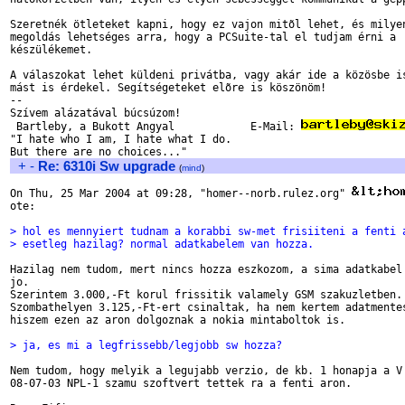
Szeretnék ötleteket kapni, hogy ez vajon mitõl lehet, és milyen
megoldás lehetséges arra, hogy a PCSuite-tal el tudjam érni a

készülékemet.

A válaszokat lehet küldeni privátba, vagy akár ide a közösbe is
mást is érdekel. Segítségeteket elõre is köszönöm!

-- 

Szívem alázatával búcsúzom!

 Bartleby, a Bukott Angyal            E-Mail: 
"I hate who I am, I hate what I do.

+
-
Re: 6310i Sw upgrade
(
mind
)
On Thu, 25 Mar 2004 at 09:28, "homer--norb.rulez.org" 
ote: 

> hol es mennyiert tudnam a korabbi sw-met frisiiteni a fenti 
> esetleg hazilag? normal adatkabelem van hozza.
Hazilag nem tudom, mert nincs hozza eszkozom, a sima adatkabel 
jo.

Szerintem 3.000,-Ft korul frissitik valamely GSM szakuzletben. 
Szombathelyen 3.125,-Ft-ert csinaltak, ha nem kertem adatmentes
hiszem ezen az aron dolgoznak a nokia mintaboltok is.

> ja, es mi a legfrissebb/legjobb sw hozza?
Nem tudom, hogy melyik a legujabb verzio, de kb. 1 honapja a V 
08-07-03 NPL-1 szamu szoftvert tettek ra a fenti aron.
