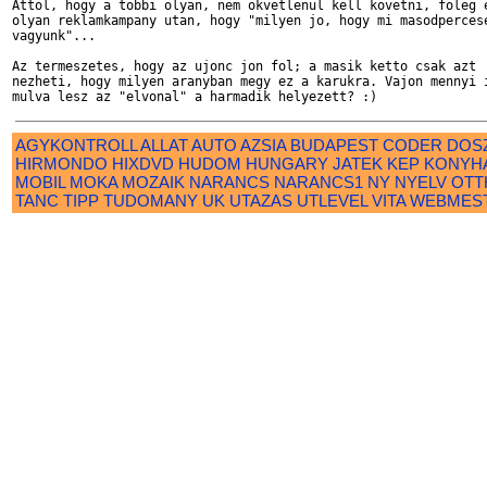
Attol, hogy a tobbi olyan, nem okvetlenul kell kovetni, foleg e
olyan reklamkampany utan, hogy "milyen jo, hogy mi masodpercese
vagyunk"...

Az termeszetes, hogy az ujonc jon fol; a masik ketto csak azt

nezheti, hogy milyen aranyban megy ez a karukra. Vajon mennyi i
AGYKONTROLL
ALLAT
AUTO
AZSIA
BUDAPEST
CODER
DOS
HIRMONDO
HIXDVD
HUDOM
HUNGARY
JATEK
KEP
KONYH
MOBIL
MOKA
MOZAIK
NARANCS
NARANCS1
NY
NYELV
OTT
TANC
TIPP
TUDOMANY
UK
UTAZAS
UTLEVEL
VITA
WEBMES