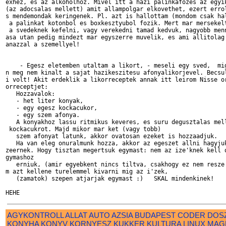
exhez, es az alkoholhoz. Mivel itt a hazi palinkafozes az egyik
(az adocsalas mellett) amit allampolgar elkovethet, ezert errol
s mendemondak keringenek. Pl. azt is hallottam (mondom csak hal
 a palinkat kotonbol es boxkesztyubol fozik. Mert mar mersekelt
 a svedeknek kefelni, vagy verekedni tamad kedvuk, nagyobb menn
asa utan pedig mindezt mar egyszerre muvelik, es ami allitolag 
anazzal a szemellyel!

    - Egesz eletemben utaltam a likort, - meseli egy sved,  mig
n meg nem kinalt a sajat hazikeszitesu afonyalikorjevel. Becsul
i volt! Akit erdeklik a likorreceptek annak itt leirom Nisse or
orreceptjet:

   Hozzavalok:

   - het liter konyak,

   - egy egesz kockacukor,

   - egy szem afonya.

   A konyakhoz lassu ritmikus keveres, es suru degusztalas mell
 kockacukrot. Majd mikor mar ket (vagy tobb)

   szem afonyat latunk, akkor ovatosan ezeket is hozzaadjuk.

   Ha van eleg onuralmunk hozza, akkor az egeszet allni hagyjuk
zeernek. Hogy tisztan megertsuk egymast: nem az ize'knek kell o
gymashoz

   erniuk, (amir egyebkent nincs tiltva, csakhogy ez nem resze 
m azt kellene turelemmel kivarni mig az i'zek,

   (zamatok) szepen atjarjak egymast :)   SKAL mindenkinek!

AGYKONTROLL
ALLAT
AUTO
AZSIA
BUDAPEST
CODER
DOS
KONYHA
KONYV
KORNYESZ
KUKKER
KULTURA
LINUX
MAG