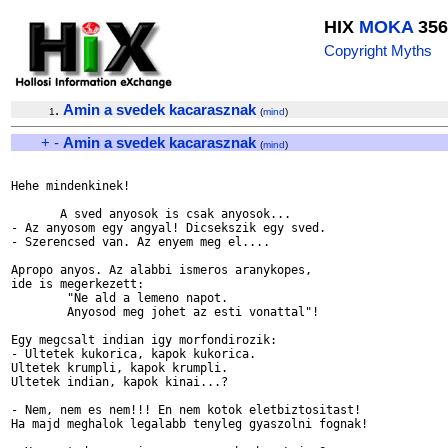
HIX
MOKA
356
Copyright Myths
.
Amin a svedek kacarasznak
1
(
mind
)
+
-
Amin a svedek kacarasznak
(
mind
)
Hehe mindenkinek!

       A sved anyosok is csak anyosok... 

- Az anyosom egy angyal! Dicsekszik egy sved.

- Szerencsed van. Az enyem meg el....

Apropo anyos. Az alabbi ismeros aranykopes,

ide is megerkezett:

        "Ne ald a lemeno napot.

        Anyosod meg johet az esti vonattal"!

Egy megcsalt indian igy morfondirozik:

- Ultetek kukorica, kapok kukorica.

Ultetek krumpli, kapok krumpli.

Ultetek indian, kapok kinai...?

- Nem, nem es nem!!! En nem kotok eletbiztositast!

Ha majd meghalok legalabb tenyleg gyaszolni fognak!
