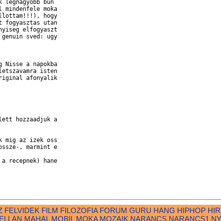
 legnagyobb bun 

 mindenfele moka

lottam!!!), hogy

 fogyasztas utan

yiseg elfogyaszt

genuin sved: ugy

 Nisse a napokba

etszavamra isten

iginal afonyalik

ett hozzaadjuk a

 mig az izek oss

ssze-, marmint e

a recepnek) hane

Z
FELVIDEK
FILM
FILOZOFIA
FORUM
GURU
HANG
HIPHOP
HI
ELLAN
MAHAL
MOBIL
MOKA
MOZAIK
NARANCS
NARANCS1
N