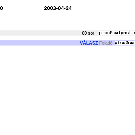
0
2003-04-24
80 sor
VÁLASZ
Feladó: