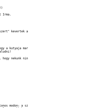
)

 Irma.

zert" kevertek a

gy a kutyaja mar

ludni!

 hogy nekunk nin

onos modon: a sz
