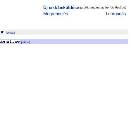
Új cikk beküldése
(a cikk tartalma az író felelõssége)
Megrendelés
Lemondás
(
cikkei
)
(
cikkei
)