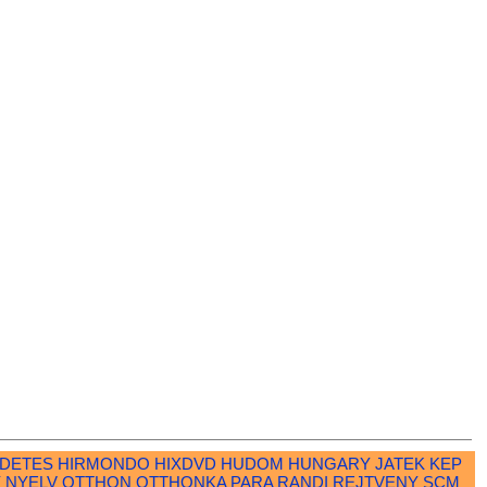
RDETES
HIRMONDO
HIXDVD
HUDOM
HUNGARY
JATEK
KEP
Y
NYELV
OTTHON
OTTHONKA
PARA
RANDI
REJTVENY
SCM