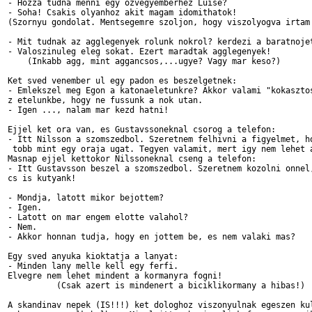
- Hozza tudna menni egy ozvegyemberhez Luise?

- Soha! Csakis olyanhoz akit magam idomithatok!

(Szornyu gondolat. Mentsegemre szoljon, hogy viszolyogva irtam!
- Mit tudnak az agglegenyek rolunk nokrol? kerdezi a baratnojet
- Valoszinuleg eleg sokat. Ezert maradtak agglegenyek!

    (Inkabb agg, mint aggancsos,...ugye? Vagy mar keso?)

Ket sved venember ul egy padon es beszelgetnek:

- Emlekszel meg Egon a katonaeletunkre? Akkor valami "kokasztos
z etelunkbe, hogy ne fussunk a nok utan.

- Igen ..., nalam mar kezd hatni!

Ejjel ket ora van, es Gustavssoneknal csorog a telefon:

- Itt Nilsson a szomszedbol. Szeretnem felhivni a figyelmet, ho
 tobb mint egy oraja ugat. Tegyen valamit, mert igy nem lehet a
Masnap ejjel kettokor Nilssoneknal cseng a telefon:

- Itt Gustavsson beszel a szomszedbol. Szeretnem kozolni onnel,
cs is kutyank!

- Mondja, latott mikor bejottem?

- Igen.

- Latott on mar engem elotte valahol?

- Nem.

- Akkor honnan tudja, hogy en jottem be, es nem valaki mas?

Egy sved anyuka kioktatja a lanyat:

- Minden lany melle kell egy ferfi.

Elvegre nem lehet mindent a kormanyra fogni!

          (Csak azert is mindenert a biciklikormany a hibas!)

A skandinav nepek (IS!!!) ket dologhoz viszonyulnak egeszen kul