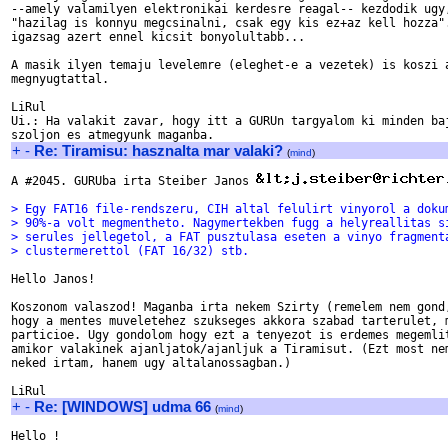
--amely valamilyen elektronikai kerdesre reagal-- kezdodik ugy,
"hazilag is konnyu megcsinalni, csak egy kis ez+az kell hozza".
igazsag azert ennel kicsit bonyolultabb...

A masik ilyen temaju levelemre (eleghet-e a vezetek) is koszi a
megnyugtattal.

LiRul

Ui.: Ha valakit zavar, hogy itt a GURUn targyalom ki minden baj
+
-
Re: Tiramisu: hasznalta mar valaki?
(
mind
)
A #2045. GURUba irta Steiber Janos 
> Egy FAT16 file-rendszeru, CIH altal felulirt vinyorol a doku
> 90%-a volt megmentheto. Nagymertekben fugg a helyreallitas s
> serules jellegetol, a FAT pusztulasa eseten a vinyo fragment
> clustermerettol (FAT 16/32) stb.
Hello Janos!

Koszonom valaszod! Maganba irta nekem Szirty (remelem nem gond,
hogy a mentes muveletehez szukseges akkora szabad tarterulet, m
particioe. Ugy gondolom hogy ezt a tenyezot is erdemes megemlit
amikor valakinek ajanljatok/ajanljuk a Tiramisut. (Ezt most nem
neked irtam, hanem ugy altalanossagban.)

+
-
Re: [WINDOWS] udma 66
(
mind
)
Hello !
