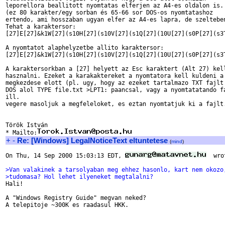
leporellora beallitott nyomtatas elferjen az A4-es oldalon is.

(ez 80 karakter/egy sorban és 65-66 sor DOS-os nyomtatashoz

ertendo, ami hosszaban ugyan elfer az A4-es lapra, de szelteben
Tehat a karaktersor:

[27]E[27]&k1W[27](s10H[27](s10V[27](s1Q[27](10U[27](s0P[27](s3T
A nyomtatot alaphelyzetbe allito karaktersor:

[27]E[27]&k1W[27](s10H[27](s10V[27](s1Q[27](10U[27](s0P[27](s3T
A karaktersorkban a [27] helyett az Esc karaktert (Alt 27) kell
hasznalni. Ezeket a karakaktereket a nyomtatora kell kuldeni a 
megkezdese elott (pl. ugy, hogy az ezeket tartalmazo TXT fajlt 
DOS alol TYPE file.txt >LPT1: paancsal, vagy a nyomtatatando fa
ill.

vegere masoljuk a megfeleloket, es eztan nyomtatjuk ki a fajlt.
Török István

* Mailto:
+
-
Re: [Windows] LegalNoticeText eltuntetese
(
mind
)
On Thu, 14 Sep 2000 15:03:13 EDT, 
  wro
>Van valakinek a tarsolyaban meg ehhez hasonlo, kart nem okozo
>tudomasa? Hol lehet ilyeneket megtalalni?

Hali!

A "Windows Registry Guide" megvan neked?

A telepitoje ~300K es raadasul HKK.
