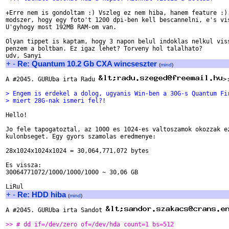
+Erre nem is gondoltam :) Vszleg ez nem hiba, hanem feature :).
modszer, hogy egy foto't 1200 dpi-ben kell bescannelni, e's vis
U'gyhogy most 192MB RAM-om van.

Olyan tippet is kaptam, hogy 3 napon belul indoklas nelkul viss
penzem a boltban. Ez igaz lehet? Torveny hol talalhato?

+
-
Re: Quantum 10.2 Gb CXA wincseszter
(
mind
)
A #2045. GURUba irta Radu 
>:
> Engem is erdekel a dolog, ugyanis Win-ben a 30G-s Quantum Fi
> miert 28G-nak ismeri fel?!
Hello!

Jo fele tapogatoztal, az 1000 es 1024-es valtoszamok okozzak ez
kulonbseget. Egy gyors szamolas eredmenye:

28x1024x1024x1024 = 30,064,771,072 bytes

Es vissza:

30064771072/1000/1000/1000 ~ 30,06 GB

+
-
Re: HDD hiba
(
mind
)
A #2045. GURUba irta Sandot 
>> # dd if=/dev/zero of=/dev/hda count=1 bs=512