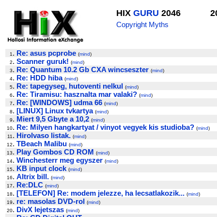
HIX
GURU
2046
2
Copyright Myths
.
Re: asus pcprobe
1
(
mind
)
.
Scanner guruk!
2
(
mind
)
.
Re: Quantum 10.2 Gb CXA wincseszter
3
(
mind
)
.
Re: HDD hiba
4
(
mind
)
.
Re: tapegyseg, hutoventi nelkul
5
(
mind
)
.
Re: Tiramisu: hasznalta mar valaki?
6
(
mind
)
.
Re: [WINDOWS] udma 66
7
(
mind
)
.
[LINUX] Linux tvkartya
8
(
mind
)
.
Miert 9,5 Gbyte a 10,2
9
(
mind
)
.
Re: Milyen hangkartyat / vinyot vegyek kis studioba?
10
(
mind
)
.
Hirolvaso listak.
11
(
mind
)
.
TBeach Malibu
12
(
mind
)
.
Play Gombos CD ROM
13
(
mind
)
.
Winchesterr meg egyszer
14
(
mind
)
.
KB input clock
15
(
mind
)
.
Altrix bill.
16
(
mind
)
.
Re:DLC
17
(
mind
)
.
[TELEFON] Re: modem jelezze, ha lecsatlakozik...
18
(
mind
)
.
re: masolas DVD-rol
19
(
mind
)
.
DivX lejetszas
20
(
mind
)