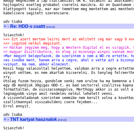
Amugy megneznem a tap csatlakozast OK e, valamint az adatkabelt
hajtogatni esetleg probabol cserelni masikra. Az en Quantumom i
klattyogott tavaly, mar mar temettem meg mentettem ami mentheto
kabelcsere segitett szerencsere.

+
-
Re: HDD-s csattt
(
mind
)
>>> Ezt azert mertem leirni mert az emlitett ceg mar vagy 6 ev
>>> jogutod nelkul megszunt.
>> Halkan jegyzem meg, hogy a Western Digital el es viragzik, 
>> magyar disztributora, es eleg jo minosegu winyoi vannak mos
>Mar megint belepofazok, de szerintem o nem a WD-re ertette, h
>es csodbe ment, hanem arra a cegre, ahol o vette azt a bizony
>vinyot. Ha nem, akkor elnezest.

Koszi hogy valaszoltal helyettem, valoban arra a cegre ertettem
winyot vettem, es nem akartak kicserelni. Es tenyleg felreerthe
sry.

Utolag fuzom hozza, gondolom senki nem orulne ha ma bemenne a b
egy db mondjuk 30gigas HDD-t, es bad sectorral szallitva kapna 
formattaltan, de visszacsomagolva. Merthogy akkor is az volt a 
legnagyobb vinyo amit rendeles nelkul lehetett venni.

A viszonteladonak szerintem semmibe nem kerult volna a kovetkez
szallitmannyal visszakuldeni csere fejeben...

Errol ennyit.

+
-
TNT kartyat hasznalok
(
mind
)
Sziasztok!
