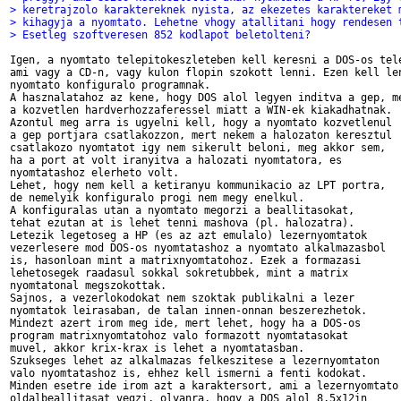
> keretrajzolo karaktereknek nyista, az ekezetes karaktereket 
> kihagyja a nyomtato. Lehetne vhogy atallitani hogy rendesen 
> Esetleg szoftveresen 852 kodlapot beletolteni?
Igen, a nyomtato telepitokeszleteben kell keresni a DOS-os tele
ami vagy a CD-n, vagy kulon flopin szokott lenni. Ezen kell len
nyomtato konfiguralo programnak.

A hasznalatahoz az kene, hogy DOS alol legyen inditva a gep, me
a kozvetlen hardverhozzaferessel miatt a WIN-ek kiakadhatnak.

Azontul meg arra is ugyelni kell, hogy a nyomtato kozvetlenul

a gep portjara csatlakozzon, mert nekem a halozaton keresztul

csatlakozo nyomtatot igy nem sikerult beloni, meg akkor sem,

ha a port at volt iranyitva a halozati nyomtatora, es

nyomtatashoz elerheto volt.

Lehet, hogy nem kell a ketiranyu kommunikacio az LPT portra,

de nemelyik konfiguralo progi nem megy enelkul.

A konfiguralas utan a nyomtato megorzi a beallitasokat,

tehat ezutan at is lehet tenni mashova (pl. halozatra).

Letezik legetoseg a HP (es az azt emulalo) lezernyomtatok

vezerlesere mod DOS-os nyomtatashoz a nyomtato alkalmazasbol

is, hasonloan mint a matrixnyomtatohoz. Ezek a formazasi

lehetosegek raadasul sokkal sokretubbek, mint a matrix

nyomtatonal megszokottak.

Sajnos, a vezerlokodokat nem szoktak publikalni a lezer

nyomtatok leirasaban, de talan innen-onnan beszerezhetok.

Mindezt azert irom meg ide, mert lehet, hogy ha a DOS-os

program matrixnyomtatohoz valo formazott nyomtatasokat

muvel, akkor krix-krax is lehet a nyomtatasban.

Szukseges lehet az alkalmazas felkeszitese a lezernyomtaton

valo nyomtatashoz is, ehhez kell ismerni a fenti kodokat.

Minden esetre ide irom azt a karaktersort, ami a lezernyomtato

oldalbeallitasat vegzi, olyanra, hogy a DOS alol 8,5x12in
