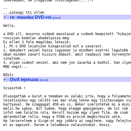
leveledben, ne irogassak foloslegesen... ;-)

-- 

+
-
re: masolas DVD-rol
(
mind
)
Hello,

a DVD ill. musoros videok masolasat a videok beepitett "hibajat
rovision kodolas akadalyozza meg.

Ez ellen 3 fele megoldas letezik:

1, PC-s DVD lejatszon kikapcsolod ezt a zavarast.

2, dekodert veszel hozza (ugyanaz jo mindket esetre) legutobb 1
oban minden zavart kiszuro dobozt. amit raadasul nem torvenytel
sznalnom...

3, olyan videot veszel, ami nem jon zavarba a kodtol. Van ilyen
MOD segit...

+
-
DivX lejetszas
(
mind
)
Sziasztok !

Olvasgattam a Gurut e temaban es valaki irta, hogy a folyamatos
lejatszashoz egy cel333 vas mar eleg lenne egy tisztesseges vid
kartyaval. De szaggagat 450-en is. Akkor szerintetek mi a mini-
malis hw igeny. Azt tudom, hogy elegge gepigenyes, de tul sok

infot nem talaltm rola. Kerult hozzam egy ilyen film, de csak

abrandoztam rolla, hogy a P266-os procim megbirkozik vele.

Ha lecserelnem a Virge-ot egy jobbra az segitene, vagy felejtse
el az egeszet. Varom a lelombozo valaszotokat. Koszi.
