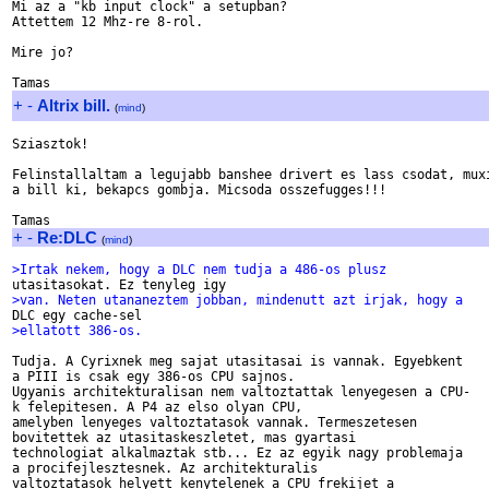
Mi az a "kb input clock" a setupban?

Attettem 12 Mhz-re 8-rol.

Mire jo?

+
-
Altrix bill.
(
mind
)
Sziasztok!

Felinstallaltam a legujabb banshee drivert es lass csodat, muxi
a bill ki, bekapcs gombja. Micsoda osszefugges!!!

+
-
Re:DLC
(
mind
)
>Irtak nekem, hogy a DLC nem tudja a 486-os plusz 
>van. Neten utananeztem jobban, mindenutt azt irjak, hogy a 
>ellatott 386-os.
Tudja. A Cyrixnek meg sajat utasitasai is vannak. Egyebkent 

a PIII is csak egy 386-os CPU sajnos.

Ugyanis architekturalisan nem valtoztattak lenyegesen a CPU-

k felepitesen. A P4 az elso olyan CPU,

amelyben lenyeges valtoztatasok vannak. Termeszetesen 

bovitettek az utasitaskeszletet, mas gyartasi

technologiat alkalmaztak stb... Ez az egyik nagy problemaja 

a procifejlesztesnek. Az architekturalis

valtoztatasok helyett kenytelenek a CPU frekijet a 
