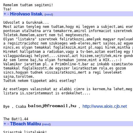
Remelem tudtam segiteni!

+
-
Hirolvaso listak.
(
mind
)
Udvozlet a Guruknak...

Most aztan tenyleg nem tudtam,hogy mi legyen a subject,ami eset
pontosan utalhatna arra temakorre,amirol informaciot szeretnek 
Toletek.Remelem,azert nem tul megteveszto.

Olyan "listakra" szeretnek feliratkozni,amelyek magyar nyelvuek
a regsiztraciohoz nem szukseges web-eleres,mert sajnos,az egyen
nincs,es olyan temakkal foglalkozik,mint pl.napi hirek,mintha a
Hireket hallgatnam a radioban,vagy a tv-ben,aztan esetleg egy k
vilaggazdasagi helyzet,...szoval,azt hiszem,sejtitek,mire gondo
Az sem lenne baj,ha olyan formaban jonne,mint a HIX...:-)

Valamikor jarattam pl. a PrimOnline-t,bar az inkabb szamitastec
temakkal foglalkozott,de egyszer leiratkoztam rola,es gozom

sincs,hogyan tudnek visszairatkozni,mert a regi leveleket

sajna,toroltem.

Tudtok nekem tippeket adni esetleg?

Az esetleges valaszokat az alabbi cimre is kernem,ha lehet,meg 
listara is,szerintemmast is erdekelhet....

http://www.alois.cjb.net
Bye , Csaba 
 , 
+
-
TBeach Malibu
(
mind
)
Sziasztok listalakok!
