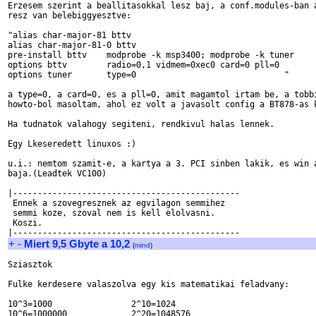
Erzesem szerint a beallitasokkal lesz baj, a conf.modules-ban a
resz van belebiggyesztve:

"alias char-major-81 bttv

alias char-major-81-0 bttv

pre-install bttv    modprobe -k msp3400; modprobe -k tuner

options bttv        radio=0,1 vidmem=0xec0 card=0 pll=0

options tuner       type=0                              "

a type=0, a card=0, es a pll=0, amit magamtol irtam be, a tobbi
howto-bol masoltam, ahol ez volt a javasolt config a BT878-as k
Ha tudnatok valahogy segiteni, rendkivul halas lennek.

Egy Lkeseredett linuxos :)

u.i.: nemtom szamit-e, a kartya a 3. PCI sinben lakik, es win a
baja.(Leadtek VC100)

|----------------------------------------------

 Ennek a szovegresznek az egvilagon semmihez

 semmi koze, szoval nem is kell elolvasni. 

 Koszi.

+
-
Miert 9,5 Gbyte a 10,2
(
mind
)
Sziasztok

Fulke kerdesere valaszolva egy kis matematikai feladvany:

10^3=1000                2^10=1024

10^6=1000000             2^20=1048576
