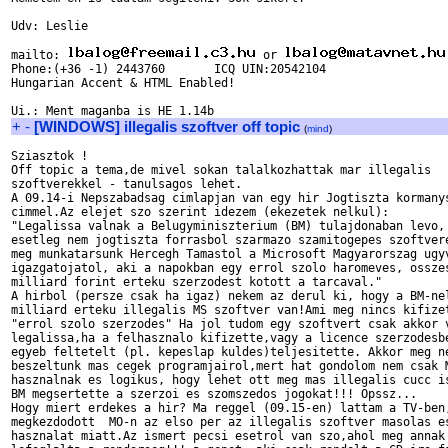
Udv: Leslie

mailto: 
 or 
Phone:(+36 -1) 2443760       ICQ UIN:20542104

Hungarian Accent & HTML Enabled! 

+
-
[WINDOWS] illegalis szoftver off topic
(
mind
)
Sziasztok !

Off topic a tema,de mivel sokan talalkozhattak mar illegalis

szoftverekkel - tanulsagos lehet.

A 09.14-i Nepszabadsag cimlapjan van egy hir Jogtiszta kormanys
cimmel.Az elejet szo szerint idezem (ekezetek nelkul):

"Legalissa valnak a Belugyminiszterium (BM) tulajdonaban levo, 
esetleg nem jogtiszta forrasbol szarmazo szamitogepes szoftvere
meg munkatarsunk Hercegh Tamastol a Microsoft Magyarorszag ugyv
igazgatojatol, aki a napokban egy errol szolo haromeves, osszes
milliard forint erteku szerzodest kotott a tarcaval."

A hirbol (persze csak ha igaz) nekem az derul ki, hogy a BM-nel
milliard erteku illegalis MS szoftver van!Ami meg nincs kifizet
"errol szolo szerzodes" Ha jol tudom egy szoftvert csak akkor v
legalissa,ha a felhasznalo kifizette,vagy a licence szerzodesbe
egyeb feltetelt (pl. kepeslap kuldes)teljesitette. Akkor meg ne
beszeltunk mas cegek programjairol,mert hat gondolom nem csak M
hasznalnak es logikus, hogy lehet ott meg mas illegalis cucc is
BM megsertette a szerzoi es szomszedos jogokat!!! Opssz...

Hogy miert erdekes a hir? Ma reggel (09.15-en) lattam a TV-ben,
megkezdodott  MO-n az elso per az illegalis szoftver masolas es
hasznalat miatt.Az ismert pecsi esetrol van szo,ahol meg annak 