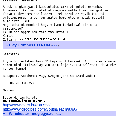
A sok hangkartyaval kapcsolatos cikkrol jutott eszembe.

A nevezett kartyan talalhato egymas mellett ket negypolusu 

fekvo tuskesoros csatlakozo. Ezek kozul az egyik (CD in)

ertelemszeruen a cd-rom analog bemenete. A masik mellett

a felirat : ADD.

Meg tudnatok mondani hogy milyen funkcioval bir ez a 

csatlakozo?

(A TB honlapjan nem talaltam infot.)

Ko:sz.

Zolta'n  >> 
+
-
Play Gombos CD ROM
(
mind
)
Sziasztok!

Egy a Subject-ben levo CD lejatszot keresek. A Tipus es a sebes
soron mind1 (kizarolag AUDIO CD lejatszasra kellene), de a Play
fontos lenne!

Budapest, Kecskemet vagy Szeged johetne szamitasba!

T.: 06-20-3315753

Marton

http://www.extra.hu/clarissa/
http://www.geocities.com/SouthBeach/8080/
+
-
Winchesterr meg egyszer
(
mind
)