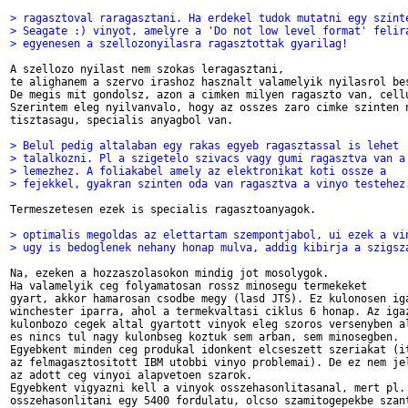
> ragasztoval raragasztani. Ha erdekel tudok mutatni egy szint
> Seagate :) vinyot, amelyre a 'Do not low level format' felir
> egyenesen a szellozonyilasra ragasztottak gyarilag!
A szellozo nyilast nem szokas leragasztani, 

te alighanem a szervo irashoz hasznalt valamelyik nyilasrol bes
De megis mit gondolsz, azon a cimken milyen ragaszto van, cellu
Szerintem eleg nyilvanvalo, hogy az osszes zaro cimke szinten n
tisztasagu, specialis anyagbol van. 

> Belul pedig altalaban egy rakas egyeb ragasztassal is lehet
> talalkozni. Pl a szigetelo szivacs vagy gumi ragasztva van a
> lemezhez. A foliakabel amely az elektronikat koti ossze a
> fejekkel, gyakran szinten oda van ragasztva a vinyo testehez
Termeszetesen ezek is specialis ragasztoanyagok. 

> optimalis megoldas az elettartam szempontjabol, ui ezek a vi
> ugy is bedoglenek nehany honap mulva, addig kibirja a szigsz
Na, ezeken a hozzaszolasokon mindig jot mosolygok. 

Ha valamelyik ceg folyamatosan rossz minosegu termekeket 

gyart, akkor hamarosan csodbe megy (lasd JTS). Ez kulonosen iga
winchester iparra, ahol a termekvaltasi ciklus 6 honap. Az igaz
kulonbozo cegek altal gyartott vinyok eleg szoros versenyben al
es nincs tul nagy kulonbseg koztuk sem arban, sem minosegben. 

Egyebkent minden ceg produkal idonkent elcseszett szeriakat (it
az felmagasztositott IBM utobbi vinyo problemai). De ez nem jel
az adott ceg vinyoi alapvetoen szarok. 

Egyebkent vigyazni kell a vinyok osszehasonlitasanal, mert pl. 
osszehasonlitani egy 5400 fordulatu, olcso szamitogepekbe szant