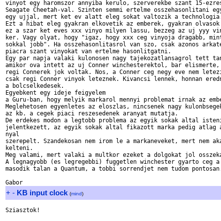
vinyot egy haromszor annyiba kerulo, szerverekbe szant 15-ezres
Seagate Cheetah-val. Szinten semmi ertelme osszehasonlitani egy
egy ujjal, mert ket ev alatt eleg sokat valtozik a technologia.
Ezt a hibat eleg gyakran elkovetik az emberek, gyakran olvasok 
ez a szar ket eves xxx vinyo milyen lassu, bezzeg az uj yyy vin
ker. Vagy olyat, hogy "igaz, hogy xxx ceg vinyoja dragabb, mint
sokkal jobb". Ha osszehasonlitasrol van szo, csak azonos arkate
piacra szant vinyokat van ertelme hasonlitgatni. 

Egy par napja valaki kulonosen nagy tajekozatlansagrol tett tan
amikor ova intett az uj Conner winchesterektol, bar elismerte, 
regi Connerek jok voltak. Nos, a Conner ceg negy eve nem letezi
csak regi Conner vinyok leteznek. Kivancsi lennek, honnan eredn
a bolcselkedesek. 

Egyebkent egy ideje feigyelem

a Guru-ban, hogy melyik markarol mennyi problemat irnak az embe
Meglehetosen egyenletes az eloszlas, nincsenek nagy kulonbsegek
az kb. a cegek piaci reszesedenek aranyat mutatja. 

De erdekes modon a legtobb problema az egyik sokak altal isteni
jelentkezett, az egyik sokak altal fikazott marka pedig atlag a
nyal 

szerepelt. Szandekosan nem irom le a markaneveket, mert nem aka
kelteni. 

Meg valami, mert valaki a multkor ezeket a dolgokat jol osszeka
A legnagyobb (es legregebbi) fuggetlen winchester gyarto ceg a 
masodik talan a Quantum, a tobbi sorrendjet nem tudom pontosan.
+
-
KB input clock
(
mind
)
Sziasztok!
