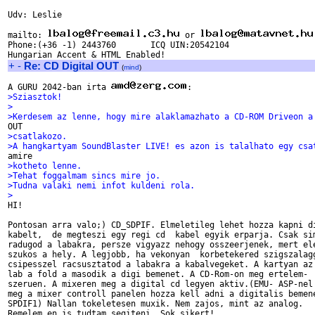
Udv: Leslie

mailto: 
 or 
Phone:(+36 -1) 2443760       ICQ UIN:20542104

+
-
Re: CD Digital OUT
(
mind
)
A GURU 2042-ban irta 
>Sziasztok!
>
>Kerdesem az lenne, hogy mire alaklamazhato a CD-ROM Driveon a
>csatlakozo.
>A hangkartyam SoundBlaster LIVE! es azon is talalhato egy csa
>kotheto lenne.
>Tehat foggalmam sincs mire jo.
>Tudna valaki nemi infot kuldeni rola.
>

HI!

Pontosan arra valo;) CD_SDPIF. Elmeletileg lehet hozza kapni di
kabelt,  de megteszi egy regi cd  kabel egyik erparja. Csak sim
radugod a labakra, persze vigyazz nehogy osszeerjenek, mert ele
szukos a hely. A legjobb, ha vekonyan  korbetekered szigszalagg
csipesszel racsusztatod a labakra a kabalvegeket. A kartyan az 
lab a fold a masodik a digi bemenet. A CD-Rom-on meg ertelem-

szeruen. A mixeren meg a digital cd legyen aktiv.(EMU- ASP-nel

meg a mixer controll panelen hozza kell adni a digitalis bemene
SPDIF1) Nallan tokeletesen muxik. Nem zajos, mint az analog.

Remelem en is tudtam segiteni. Sok sikert! 
