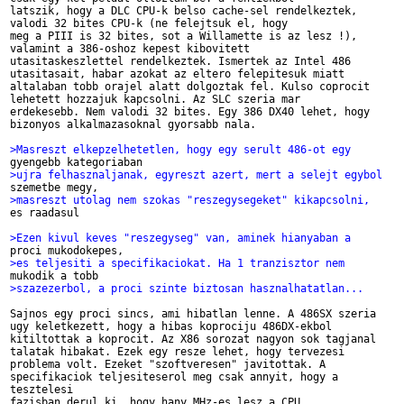
latszik, hogy a DLC CPU-k belso cache-sel rendelkeztek, 

valodi 32 bites CPU-k (ne felejtsuk el, hogy 

meg a PIII is 32 bites, sot a Willamette is az lesz !), 

valamint a 386-oshoz kepest kibovitett

utasitaskeszlettel rendelkeztek. Ismertek az Intel 486 

utasitasait, habar azokat az eltero felepitesuk miatt

altalaban tobb orajel alatt dolgoztak fel. Kulso coprocit 

lehetett hozzajuk kapcsolni. Az SLC szeria mar

erdekesebb. Nem valodi 32 bites. Egy 386 DX40 lehet, hogy 

bizonyos alkalmazasoknal gyorsabb nala.

>Masreszt elkepzelhetetlen, hogy egy serult 486-ot egy 
>ujra felhasznaljanak, egyreszt azert, mert a selejt egybol 
>masreszt utolag nem szokas "reszegysegeket" kikapcsolni, 

es raadasul

>Ezen kivul keves "reszegyseg" van, aminek hianyaban a 
>es teljesiti a specifikaciokat. Ha 1 tranzisztor nem 
>szazezerbol, a proci szinte biztosan hasznalhatatlan...
Sajnos egy proci sincs, ami hibatlan lenne. A 486SX szeria 

ugy keletkezett, hogy a hibas koprociju 486DX-ekbol

kitiltottak a koprocit. Az X86 sorozat nagyon sok tagjanal 

talatak hibakat. Ezek egy resze lehet, hogy tervezesi

problema volt. Ezeket "szoftveresen" javitottak. A 

specifikaciok teljesiteserol meg csak annyit, hogy a 

tesztelesi

fazisban derul ki, hogy hany MHz-es lesz a CPU...
