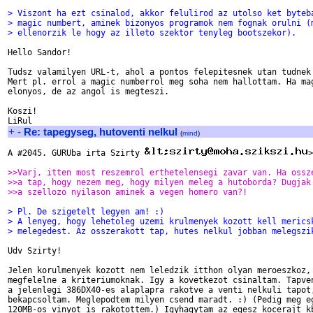
> Viszont ha ezt csinalod, akkor felulirod az utolso ket byteb
> magic numbert, aminek bizonyos programok nem fognak orulni (
> ellenorzik le hogy az illeto szektor tenyleg bootszekor).
Hello Sandor!

Tudsz valamilyen URL-t, ahol a pontos felepitesnek utan tudnek 
Mert pl. errol a magic numberrol meg soha nem hallottam. Ha mag
elonyos, de az angol is megteszi.

Koszi!

+
-
Re: tapegyseg, hutoventi nelkul
(
mind
)
A #2045. GURUba irta Szirty 
>
>>Varj, itten most reszemrol erthetelensegi zavar van. Ha ossz
>>a tap, hogy nezem meg, hogy milyen meleg a hutoborda? Dugjak
>>a szellozo nyilason aminek a vegen homero van?!
> Pl. De szigetelt legyen am! :)
> A lenyeg, hogy lehetoleg uzemi krulmenyek kozott kell merics
> melegedest. Az osszerakott tap, hutes nelkul jobban melegszi
Udv Szirty!

Jelen korulmenyek kozott nem leledzik itthon olyan meroeszkoz, 
megfelelne a kriteriumoknak. Igy a kovetkezot csinaltam. Tapven
a jelenlegi 386DX40-es alaplapra rakotve a venti nelkuli tapot,
bekapcsoltam. Meglepodtem milyen csend maradt. :) (Pedig meg eg
120MB-os vinyot is rakotottem.) Igyhagytam az egesz kocerajt kb