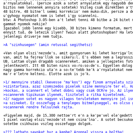
a'rnyalatokkal. (persze azok a sotet arnyalatok egy nagyobb den
biztos nem lennenek annyira sotetek) Vszleg csak direktben a'tt
48 bitre, 48 bitne'l semmi korrekcio' nem muko:dik, persze a de
u'gyhogy nyomatot nem is lehet i'gy scannelni.

btw: A Photoshop 3.05-ben a't lehet tenni 48 bitbe a 24 bitet m
gammat nyomok nekije?

Igazabol jobb lenne egy kisebb, 30 bites kimeno formatum, mert 
ennyit tud, de letezik ilyen? Twain alatt photoshopban? Ha lete
jelenlegi driverje nem tudja.

>A "szinhusegen" (amin retussal segithetsz)
+Van olyan elszi'nezode's, amit gyonyoruen ki lehet korriga'lni
van, amit ha fejrea'llok se sikeru:l. E's ebben nem a legrossza
UB. Lattam olyan dragabb scannereket, amiken a jellegzetes foto
jelentkezett. Itt 48 biten nincs vo:ro:so:de's. Egyetlen dolog 
nagy gamma korrekcio uta'n a so:te'tebb ke'k a'rnyalatokat nem 
ma'r e'letre kelteni. Elotte azok is jo'k.

>1/ mennyire stabil (kevesse "ma'kos") egy finom arnyalatu szi
>szintartasa, azaz szomszedos pixelek szine mennyire ter el. H
>kockas, a scannert el lehet dobni vagy csak OCRre jo. Az ilye
>scannerek tipikusan ilyenek, tisztelet a ritka kivetelnek.
>2/ nagyon sotet es nagyon vilagos teruleteken mennyire jol is
>a szineket. Ez osszefugg a tenyleges bitmelyseggel, es olcso 
>scannerek rendre felsulnek rajta.
+Figyelem majd, de 15,300 nettoe'rt e'n a ke'pe'vel ele'gedett 
1 pixel vastag elszi'nezode'st nem csina'lna'. A sotet becsukod
sotetbe csikhuzas vszleg osszefuggo dolgok.

>??? lathato savokat huz a kepbe? Azonnal vissza a boltba!