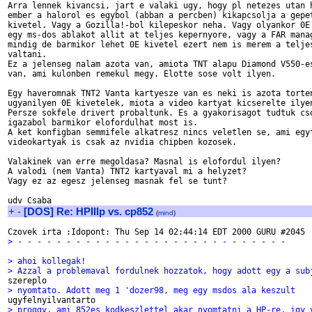
Arra lennek kivancsi, jart e valaki ugy, hogy pl netezes utan h
ember a halorol es egybol (abban a percben) kikapcsolja a gepet
kivetel. Vagy a Gozilla!-bol kilepeskor neha. Vagy olyankor 0E 
egy ms-dos ablakot allit at teljes kepernyore, vagy a FAR manag
mindig de barmikor lehet 0E kivetel ezert nem is merem a teljes
valtani.

Ez a jelenseg nalam azota van, amiota TNT alapu Diamond V550-es
van, ami kulonben remekul megy. Elotte sose volt ilyen.

Egy haveromnak TNT2 Vanta kartyesze van es neki is azota torten
ugyanilyen 0E kivetelek, miota a video kartyat kicserelte ilyen
Persze sokfele drivert probaltunk. Es a gyakorisagot tudtuk cso
igazabol barmikor elofordulhat most is.

A ket konfigban semmifele alkatresz nincs veletlen se, ami egyf
videokartyak is csak az nvidia chipben kozosek.

Valakinek van erre megoldasa? Masnal is elofordul ilyen?

A valodi (nem Vanta) TNT2 kartyaval mi a helyzet?

Vagy ez az egesz jelenseg masnak fel se tunt?

+
-
[DOS] Re: HPIIIp vs. cp852
(
mind
)
> - - - - - - - - - - - - - - - - - - - - - - - - - - - -
> ahoi kollegak!
> Azzal a problemaval fordulnek hozzatok, hogy adott egy a sub
> nyomtato. Adott meg 1 'dozer98, meg egy msdos ala keszult
> proggy, ami 852es kodkeszlettel akar nyomtatni a HP-re, igy 