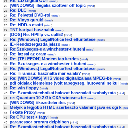
.
Re: CD Digital OUT
21
(
mind
)
.
[WINDOWS] illegalis szoftver off topic
22
(
mind
)
.
Re: DLC
23
(
mind
)
.
Re: Felvetel DVD-rol
24
(
mind
)
.
Re: Vinyo guruk!
25
(
mind
)
.
Re: HDD-s csattt
26
(
mind
)
.
TNT kartyat hasznalok
27
(
mind
)
.
[DOS] Re: HPIIIp vs. cp852
28
(
mind
)
.
Re: [Windows] LegalNoticeText eltuntetese
29
(
mind
)
.
IE+Rendszergazda jelszo
30
(
mind
)
.
Re:Szukseges-e a winchester-t huteni
31
(
mind
)
.
Re: lazsal az oram
32
(
mind
)
.
Re: [TELEFON] Modem tap kerdes
33
(
mind
)
.
Re: Szukseges-e a winchester-t huteni
34
(
mind
)
.
Re: [Windows] LegalNoticeText eltuntetese
35
(
mind
)
.
Re: Tiramisu: hasznalta mar valaki?
36
(
mind
)
.
Re: [WINDOWS] VHS video digitalizalasa MPEG-be
37
(
mind
)
.
pdf oldalak kiemelese (volt tapegyseg, hutoventi nelkul
38
(
mind
)
.
Re: win floppy
39
(
mind
)
.
Re: Szamitastechnikai halozat hasznalati szabalyzata
40
(
mind
)
.
re: Quantum 10.2 Gb CXA wincseszter
41
(
mind
)
.
[WINDOWS] Ekezettelenites
42
(
mind
)
.
Melyik a legjobb HTML szerkeszto valamint java es cgi k
43
(
mi
.
Fekete Proxy
44
(
mind
)
.
Re CPU test + fagyi
45
(
mind
)
.
parancssor proram delphiben
46
(
mind
)
.
Re: Szamitastechnikai halozat hasznalati szabalyzata
47
(
mind
)