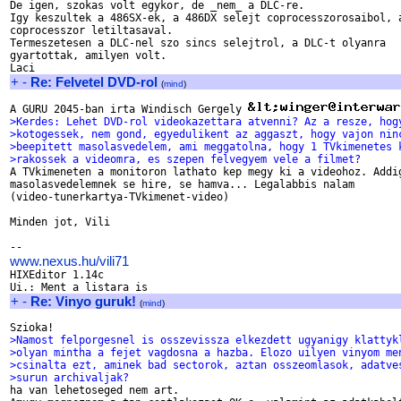

De igen, szokas volt egykor, de _nem_ a DLC-re.

Igy keszultek a 486SX-ek, a 486DX selejt coprocesszorosaibol, a
coprocesszor letiltasaval.

Termeszetesen a DLC-nel szo sincs selejtrol, a DLC-t olyanra

gyartottak, amilyen volt.

+
-
Re: Felvetel DVD-rol
(
mind
)
A GURU 2045-ban irta Windisch Gergely 
>Kerdes: Lehet DVD-rol videokazettara atvenni? Az a resze, hog
>kotogessek, nem gond, egyedulikent az aggaszt, hogy vajon nin
>beepitett masolasvedelem, ami meggatolna, hogy 1 TVkimenetes 
>rakossek a videomra, es szepen felvegyem vele a filmet?

A TVkimeneten a monitoron lathato kep megy ki a videohoz. Addig
masolasvedelemnek se hire, se hamva... Legalabbis nalam

(video-tunerkartya-TVkimenet-video)

Minden jot, Vili

www.nexus.hu/vili71

HIXEditor 1.14c

+
-
Re: Vinyo guruk!
(
mind
)
>Namost felporgesnel is osszevissza elkezdett ugyanigy klattyk
>olyan mintha a fejet vagdosna a hazba. Elozo uilyen vinyom me
>csinalta ezt, aminek bad sectorok, aztan osszeomlasok, adatve
>surun archivaljak?

ha van lehetoseged nem art.
