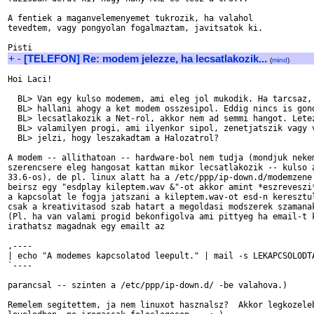
A fentiek a maganvelemenyemet tukrozik, ha valahol 

tevedtem, vagy pongyolan fogalmaztam, javitsatok ki.

+
-
[TELEFON] Re: modem jelezze, ha lecsatlakozik...
(
mind
)
Hoi Laci!

  BL> Van egy kulso modemem, ami eleg jol mukodik. Ha tarcsaz, 
  BL> hallani ahogy a ket modem osszesipol. Eddig nincs is gond
  BL> lecsatlakozik a Net-rol, akkor nem ad semmi hangot. Letez
  BL> valamilyen progi, ami ilyenkor sipol, zenetjatszik vagy v
  BL> jelzi, hogy leszakadtam a Halozatrol?

A modem -- allithatoan -- hardware-bol nem tudja (mondjuk nekem
szerencsere eleg hangosat kattan mikor lecsatlakozik -- kulso a
33.6-os), de pl. linux alatt ha a /etc/ppp/ip-down.d/modemzene 
beirsz egy "esdplay kileptem.wav &"-ot akkor amint *eszreveszi*
a kapcsolat le fogja jatszani a kileptem.wav-ot esd-n keresztul
csak a kreativitasod szab hatart a megoldasi modszerek szamanak
(Pl. ha van valami progid bekonfigolva ami pittyeg ha email-t k
irathatsz magadnak egy emailt az

,----

| echo "A modemes kapcsolatod leepult." | mail -s LEKAPCSOLODTA
`----

parancsal -- szinten a /etc/ppp/ip-down.d/ -be valahova.)

Remelem segitettem, ja nem linuxot hasznalsz?  Akkor legkozeleb