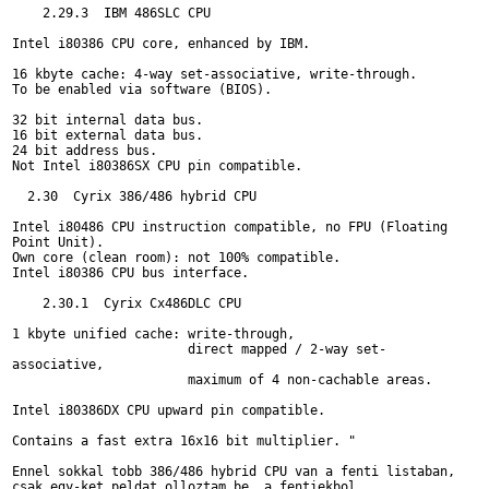
    2.29.3  IBM 486SLC CPU

Intel i80386 CPU core, enhanced by IBM.

16 kbyte cache: 4-way set-associative, write-through.

To be enabled via software (BIOS).

32 bit internal data bus.

16 bit external data bus.

24 bit address bus.

Not Intel i80386SX CPU pin compatible.

  2.30  Cyrix 386/486 hybrid CPU

Intel i80486 CPU instruction compatible, no FPU (Floating 

Point Unit).

Own core (clean room): not 100% compatible.

Intel i80386 CPU bus interface.

    2.30.1  Cyrix Cx486DLC CPU

1 kbyte unified cache: write-through,

                       direct mapped / 2-way set-

associative,

                       maximum of 4 non-cachable areas.

Intel i80386DX CPU upward pin compatible.

Contains a fast extra 16x16 bit multiplier. "

Ennel sokkal tobb 386/486 hybrid CPU van a fenti listaban, 

csak egy-ket peldat olloztam be. a fentiekbol
