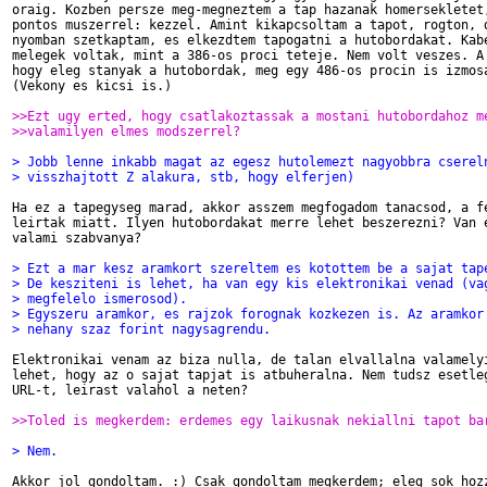
oraig. Kozben persze meg-megneztem a tap hazanak homersekletet,
pontos muszerrel: kezzel. Amint kikapcsoltam a tapot, rogton, d
nyomban szetkaptam, es elkezdtem tapogatni a hutobordakat. Kabe
melegek voltak, mint a 386-os proci teteje. Nem volt veszes. A 
hogy eleg stanyak a hutobordak, meg egy 486-os procin is izmosa
(Vekony es kicsi is.)

>>Ezt ugy erted, hogy csatlakoztassak a mostani hutobordahoz m
>>valamilyen elmes modszerrel?
> Jobb lenne inkabb magat az egesz hutolemezt nagyobbra cserel
> visszhajtott Z alakura, stb, hogy elferjen)
Ha ez a tapegyseg marad, akkor asszem megfogadom tanacsod, a fe
leirtak miatt. Ilyen hutobordakat merre lehet beszerezni? Van e
valami szabvanya?

> Ezt a mar kesz aramkort szereltem es kotottem be a sajat tap
> De kesziteni is lehet, ha van egy kis elektronikai venad (va
> megfelelo ismerosod).
> Egyszeru aramkor, es rajzok forognak kozkezen is. Az aramkor
> nehany szaz forint nagysagrendu.
Elektronikai venam az biza nulla, de talan elvallalna valamelyi
lehet, hogy az o sajat tapjat is atbuheralna. Nem tudsz esetleg
URL-t, leirast valahol a neten?

>>Toled is megkerdem: erdemes egy laikusnak nekiallni tapot ba
> Nem.
Akkor jol gondoltam. :) Csak gondoltam megkerdem; eleg sok hozz