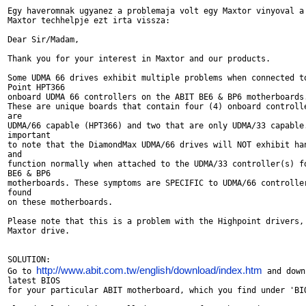
Egy haveromnak ugyanez a problemaja volt egy Maxtor vinyoval a 
Maxtor techhelpje ezt irta vissza:

Dear Sir/Madam,

Thank you for your interest in Maxtor and our products.

Some UDMA 66 drives exhibit multiple problems when connected to
Point HPT366

onboard UDMA 66 controllers on the ABIT BE6 & BP6 motherboards.
These are unique boards that contain four (4) onboard controlle
are

UDMA/66 capable (HPT366) and two that are only UDMA/33 capable.
important

to note that the DiamondMax UDMA/66 drives will NOT exhibit han
and

function normally when attached to the UDMA/33 controller(s) fo
BE6 & BP6

motherboards. These symptoms are SPECIFIC to UDMA/66 controller
found

on these motherboards.

Please note that this is a problem with the Highpoint drivers, 
Maxtor drive.

SOLUTION:

http://www.abit.com.tw/english/download/index.htm
Go to 
 and down
latest BIOS

for your particular ABIT motherboard, which you find under 'BIO