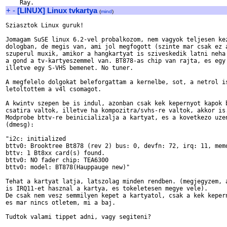
+
-
[LINUX] Linux tvkartya
(
mind
)
Sziasztok Linux guruk!

Jomagam SuSE linux 6.2-vel probalkozom, nem vagyok teljesen kez
dologban, de megis van, ami jol megfogott (szinte mar csak ez a
szuperul muxik, amikor a hangkartyat is sziveskedik latni neha 
a gond a tv-kartyeszemmel van. BT878-as chip van rajta, es egy 
illetve egy S-VHS bemenet. No tuner. 

A megfelelo dolgokat beleforgattam a kernelbe, sot, a netrol is
letoltottem a v4l csomagot. 

A kwintv szepen be is indul, azonban csak kek kepernyot kapok b
csatira valtok, illetve ha kompozitra/svhs-re valtok, akkor is.
Modprobe bttv-re beinicializalja a kartyat, es a kovetkezo uzen
(dmesg):

"i2c: initialized 

bttv0: Brooktree Bt878 (rev 2) bus: 0, devfn: 72, irq: 11, memo
bttv: 1 Bt8xx card(s) found. 

bttv0: NO fader chip: TEA6300 

bttv0: model: BT878(Hauppauge new)"

Tehat a kartyat latja, latszolag minden rendben. (megjegyzem, a
is IRQ11-et hasznal a kartya, es tokeletesen megye vele). 

De csak nem vesz semmilyen kepet a kartyatol, csak a kek kepern
es mar nincs otletem, mi a baj.

Tudtok valami tippet adni, vagy segiteni? 
