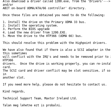
Also download a driver called 1200.exe, from the 'Drivers'---> 
and/or

ABIT on-board UDMA/ATA/66 controller' directory.

Once these files are obtained you need to do the following:

1. Install the drive on the Primary UDMA 33 bus.

2. Install the operating system.

3. Perform the BIOS upgrade

4. Load the new driver from 1200.EXE.

5. Move the drive to the HTP366 (UDMA 66) bus.

This should resolve this problem with the Highpoint drivers.

We have also found that if there is also a SCSI adapter in the 
this sometimes

will conflict with the IRQ's and needs to be removed prior to i
HTP366

drivers.  Once the drive is working properly, you can re-instal
card.

The SCSI card and driver conflict may be slot sensitive, if so 
in

another slot.

If you need more help, please do not hesitate to contact us.

Kind regards,

Technical Support Team, Maxtor Ireland Ltd.

Talan meg lehetne ezt is probalni.
