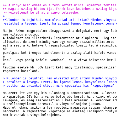
>> A vinyo alaplemeze es a fedo kozott nincs legmentes tomites
>> maga a szalag biztositja. Ennek kovetkezteben a szalag kigo
>> kozvetlenul bejuthat a vinyo belsejebe.
>
>Kulonben is bejuthat, nem olvastad amit irtam? Minden vinyoba
>setalhat a levego. Ezert, ha igazad lenne, kenytelenek lennen
Na jo. Akkor megprobalom elmagyarazni a dolgokat, mert ugy lato
nem vilagos a dolog. 

A fedolemez nem illeszkedik legmentesen az alaplapra. Eleg szor
illesztes, de azert mindig van egy nehany szazad millimeteres r
ezt a rest a korbetekert ragasztoszalag tomiti le. A ragasztosz
ak

parolgasa ket irenyba tud elmenni: a szalag alatt kifele vandor
a 

kerul, vagy pedig befele  vandorol, es a vinyo belsejebe kerul.
e

tavozas eselye kb. 50% Ezert kell nagy tisztasagu, specialisan 
ragasztot hasznlani. 

> Kulonben is bejuthat, nem olvastad amit irtam? Minden vinyob
> setalhat a levego. Ezert, ha igazad lenne, kenytelenek lenne
> boltban az arcimket stb... mind specialis kis 'kigozolgesu'
Na azert itt van egy kis kulonbseg a koncentracioban. A lezaro 
a kiparolgas 50%-ban a vinyo belsejebe kerul. Az arcimkerol ped
levegobe, es eleg szerencsetlenul kell aramlani a levegonek ahh
a szellozonyilason keresztul a vinyo belsejebe jusson. 

Hidd el nekem, amikor a fej repulesi magassaga csupan nehanyszo
nanometer, a ragasztobol kigozolgo es esetleg lecsapodo trutyik
nem kivantak a vinyo belsejeben. 
