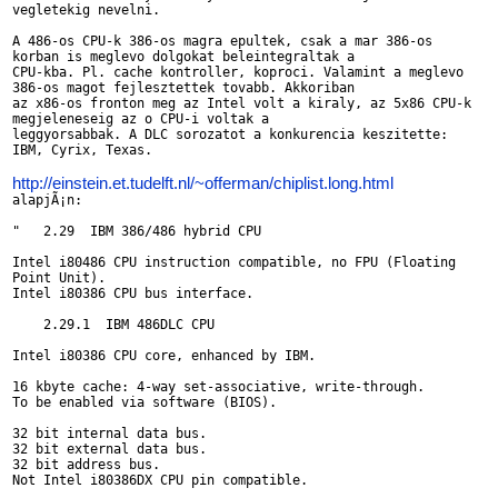
vegletekig nevelni.

A 486-os CPU-k 386-os magra epultek, csak a mar 386-os 

korban is meglevo dolgokat beleintegraltak a

CPU-kba. Pl. cache kontroller, koproci. Valamint a meglevo 

386-os magot fejlesztettek tovabb. Akkoriban

az x86-os fronton meg az Intel volt a kiraly, az 5x86 CPU-k 

megjeleneseig az o CPU-i voltak a 

leggyorsabbak. A DLC sorozatot a konkurencia keszitette: 

IBM, Cyrix, Texas.

http://einstein.et.tudelft.nl/~offerman/chiplist.long.html
alapjÃ¡n:

"   2.29  IBM 386/486 hybrid CPU

Intel i80486 CPU instruction compatible, no FPU (Floating 

Point Unit).

Intel i80386 CPU bus interface.

    2.29.1  IBM 486DLC CPU

Intel i80386 CPU core, enhanced by IBM.

16 kbyte cache: 4-way set-associative, write-through.

To be enabled via software (BIOS).

32 bit internal data bus.

32 bit external data bus.

32 bit address bus.

Not Intel i80386DX CPU pin compatible.
