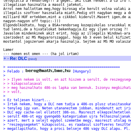
lefoglalta a rendorseg!!! a gepet, aki csak rendelt a CD iro fi
illegalisan hasznalta a masolt jatekot.

Arrol nem hallottam meg,hogy birosag ele kerult volna valaki a 
illegalis szoftver hasznalata miatt.Pedig ott nagyban megy a do
milliard HUF ertekben,mint a cikkbol kiderult.Masert igen,de az
nagyon-nagyon off topic:-)))

Elgondolkodtato, hogy a BSA+rendorseg kozepiskolas sracokkal mi
tud lenni,de a hivatalokat bekenhagyja.Ez egy ilyen orszag ?!

Javaslom mindenkinek akit erint, hogy az illegalis Windows-ara 
szerzodest az MS Magyarorszaggal, hogy kb 3 even belul kifizeti
mostantol jogszeruen akarja hasznalja. Sejtem az MS MO valaszat
Lamer

+
-
Re: DLC
(
mind
)
> =======================================================
> Felado : 
 [Hungary]
> 
> > Ilyen nekem is volt, en azt hiszem a serult, de reszegyseg
> > kikapcsolasaval
> > meg hasznalhato 486-os lapka van bennuk. Iszonyu megbizhat
> > volt,
> 
> Ez teljesen kizart...
> Irtak nekem, hogy a DLC nem tudja a 486-os plusz utasitasoka
> tenyleg igy van. Neten utananeztem jobban, mindenutt azt irj
> DLC egy cache-sel ellatott 386-os. Masreszt elkepzelhetetlen
> serult 486-ot egy gyengebb kategoriaban ujra felhasznaljanak
> azert, mert a selejt egybol szemetbe megy, masreszt utolag n
> "reszegysegeket" kikapcsolni, es raadasul szoftveres tesztte
> megallapithato, hogy a proci belseje 486 vagy DLC alapu. Pl.