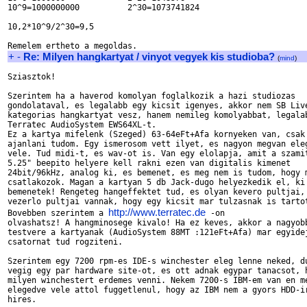
10^9=1000000000          2^30=1073741824

10,2*10^9/2^30=9,5

+
-
Re: Milyen hangkartyat / vinyot vegyek kis studioba?
(
mind
)
Sziasztok!

Szerintem ha a haverod komolyan foglalkozik a hazi studiozas

gondolataval, es legalabb egy kicsit igenyes, akkor nem SB Live
kategorias hangkartyat vesz, hanem nemileg komolyabbat, legalab
Terratec AudioSystem EWS64XL-t.

Ez a kartya mifelenk (Szeged) 63-64eFt+Afa kornyeken van, csak

ajanlani tudom. Egy ismerosom vett ilyet, es nagyon megvan eleg
vele. Tud midi-t, es wav-ot is. Van egy elolapja, amit a szamit
5.25" beepito helyere kell rakni ezen van digitalis kimenet

24bit/96kHz, analog ki, es bemenet, es meg nem is tudom, hogy m
csatlakozok. Magan a kartyan 5 db Jack-dugo helyezkedik el, ki 
bemenetek! Rengeteg hangeffektet tud, es olyan kevero pultjai, 
vezerlo pultjai vannak, hogy egy kicsit mar tulzasnak is tartot
http://www.terratec.de
Bovebben szerintem a 
 -on

olvashatsz! A hangminosege kivalo! Ha ez keves, akkor a nagyobb
testvere a kartyanak (AudioSystem 88MT :121eFt+Afa) mar egyidej
csatornat tud rogziteni.

Szerintem egy 7200 rpm-es IDE-s winchester eleg lenne neked, du
vegig egy par hardware site-ot, es ott adnak egypar tanacsot, h
milyen winchestert erdemes venni. Nekem 7200-s IBM-em van en me
elegedve vele attol fuggetlenul, hogy az IBM nem a gyors HDD-ir
hires.
