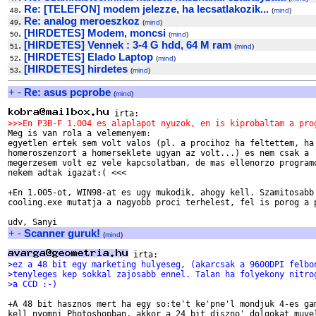
.
Re: [TELEFON] modem jelezze, ha lecsatlakozik...
48
(
mind
)
.
Re: analog meroeszkoz
49
(
mind
)
.
[HIRDETES] Modem, moncsi
50
(
mind
)
.
[HIRDETES] Vennek : 3-4 G hdd, 64 M ram
51
(
mind
)
.
[HIRDETES] Elado Laptop
52
(
mind
)
.
[HIRDETES] hirdetes
53
(
mind
)
+
-
Re: asus pcprobe
(
mind
)
>>>En P3B-F 1.004 es alaplapot nyuzok, en is kiprobaltam a pro

Meg is van rola a velemenyem:

egyetlen ertek sem volt valos (pl. a procihoz ha feltettem, ha 
homeroszenzort a homerseklete ugyan az volt...) es nem csak a

megerzesem volt ez vele kapcsolatban, de mas ellenorzo programo
nekem adtak igazat:( <<<

+En 1.005-ot, WIN98-at es ugy mukodik, ahogy kell. Szamitosabb 
cooling.exe mutatja a nagyobb proci terhelest, fel is porog a p
+
-
Scanner guruk!
(
mind
)
>ez a 48 bit egy marketing hulyeseg, (akarcsak a 9600DPI felbo
>tenyleges kep sokkal zajosabb ennel. Talan ha folyekony nitro
>a CCD :-)
+A 48 bit hasznos mert ha egy so:te't ke'pne'l mondjuk 4-es gam
kell nyomni Photoshopban, akkor a 24 bit diszno' dolgokat muvel