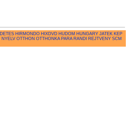
RDETES
HIRMONDO
HIXDVD
HUDOM
HUNGARY
JATEK
KEP
Y
NYELV
OTTHON
OTTHONKA
PARA
RANDI
REJTVENY
SCM