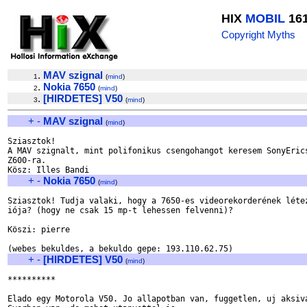
HIX
MOBIL
16
Copyright Myths
.
MAV szignal
1
(
mind
)
.
Nokia 7650
2
(
mind
)
.
[HIRDETES] V50
3
(
mind
)
+
-
MAV szignal
(
mind
)
Sziasztok!

A MAV szignalt, mint polifonikus csengohangot keresem SonyErics
Z600-ra.

+
-
Nokia 7650
(
mind
)
Sziasztok! Tudja valaki, hogy a 7650-es videorekorderének létez
iója? (hogy ne csak 15 mp-t lehessen felvenni)?

Köszi: pierre

+
-
[HIRDETES] V50
(
mind
)
**********

Elado egy Motorola V50. Jo allapotban van, fuggetlen, uj aksiva