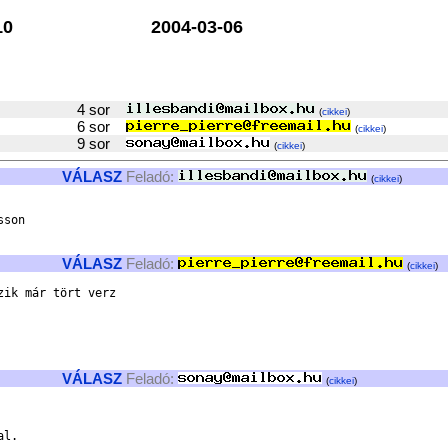
10
2004-03-06
4 sor
(
cikkei
)
6 sor
(
cikkei
)
9 sor
(
cikkei
)
VÁLASZ
Feladó:
(
cikkei
)
son

VÁLASZ
Feladó:
(
cikkei
)
ik már tört verz

VÁLASZ
Feladó:
(
cikkei
)
l.
