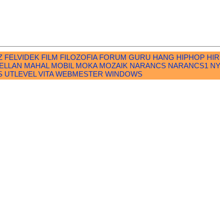
Z
FELVIDEK
FILM
FILOZOFIA
FORUM
GURU
HANG
HIPHOP
HI
ELLAN
MAHAL
MOBIL
MOKA
MOZAIK
NARANCS
NARANCS1
N
S
UTLEVEL
VITA
WEBMESTER
WINDOWS