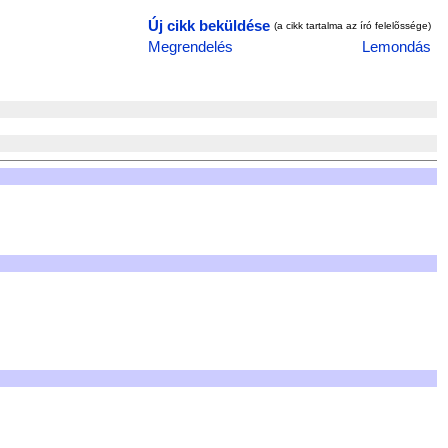
Új cikk beküldése
(a cikk tartalma az író felelõssége)
Megrendelés
Lemondás