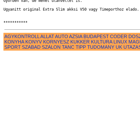
Gyorben van, de mehet utanvettel is.

Ugyanitt original Extra Slim akksi V50 vagy Timeporthoz elado.

AGYKONTROLL
ALLAT
AUTO
AZSIA
BUDAPEST
CODER
DOS
KONYHA
KONYV
KORNYESZ
KUKKER
KULTURA
LINUX
MAG
SPORT
SZABAD
SZALON
TANC
TIPP
TUDOMANY
UK
UTAZA