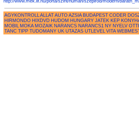
http://www.mek.iif.hu/porta/szint/human/szepirod/modern/barath_m
AGYKONTROLL
ALLAT
AUTO
AZSIA
BUDAPEST
CODER
DOS
HIRMONDO
HIXDVD
HUDOM
HUNGARY
JATEK
KEP
KONYH
MOBIL
MOKA
MOZAIK
NARANCS
NARANCS1
NY
NYELV
OTT
TANC
TIPP
TUDOMANY
UK
UTAZAS
UTLEVEL
VITA
WEBMES