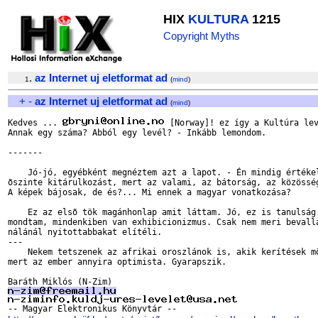
HIX
KULTURA
1215
Copyright Myths
.
az Internet uj eletformat ad
1
(
mind
)
+
-
az Internet uj eletformat ad
(
mind
)
Kedves ... 
 [Norway]! ez így a Kultúra lev
Annak egy száma? Abból egy levél? - Inkább lemondom.

-------

    Jó-jó, egyébként megnéztem azt a lapot. - Én mindig értékel
õszinte kitárulkozást, mert az valami, az bátorság, az közösség
A képek bájosak, de és?... Mi ennek a magyar vonatkozása?

    Ez az elsõ tök magánhonlap amit láttam. Jó, ez is tanulság.
mondtam, mindenkiben van exhibicionizmus. Csak nem meri bevalla
nálánál nyitottabbakat elítéli.

---

    Nekem tetszenek az afrikai oroszlánok is, akik kerítések mö
mert az ember annyira optimista. Gyarapszik.
