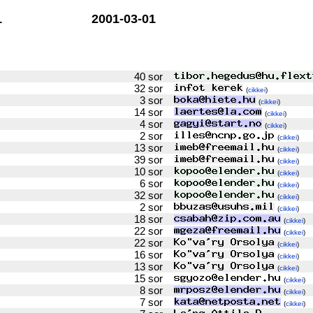
1
2001-03-01
40 sor
32 sor
(
cikkei
)
3 sor
(
cikkei
)
14 sor
(
cikkei
)
4 sor
(
cikkei
)
2 sor
(
cikkei
)
13 sor
(
cikkei
)
39 sor
(
cikkei
)
10 sor
(
cikkei
)
6 sor
(
cikkei
)
32 sor
(
cikkei
)
2 sor
(
cikkei
)
18 sor
(
cikkei
)
22 sor
(
cikkei
)
22 sor
(
cikkei
)
16 sor
(
cikkei
)
13 sor
(
cikkei
)
15 sor
(
cikkei
)
8 sor
(
cikkei
)
7 sor
(
cikkei
)