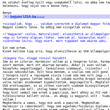
Ha valahol esetleg nyilt vegu uvegkabelt latsz, na abba sem tan
belenezni, hogy vajon van-e benne feny...

+
-
bejutni USA-ba
(
mind
)
>vizsgaljak, hogy ... valoban szereztek-e diplomat magyar fold

Nagyon szomoru lenne, ha eddig nem vizsgaltak volna.

>("magyaran" szolva, Naturalized), elveszthetik az allampolgar
>egy uj torveny alapjan (tehat, nemcsak pl. hazaarulas miatt..
>szeretnem leirni, hogy miert, mert tippeket nem akarok adni.
Ezt nem ertem.

Kinek kellene tipp arra, hogy elveszithesse az USA allampolgars
>Szegeny fiu, elegge rosszul hazudott.

Ime az en sztorim: Haromszor voltam az a tengeren tulon, harmad
azert mentem, mert ott akartam maradni. Akkor 21 eves voltam.

Kozepfoku vegzettseggel, tavkozleses szakmaval, (szinotos! :-),
naivan nekindultam. Volt hova mennem, a szallas nem volt gond.

2 honapra szolt a repjegyem vissza (csak oda nem volt jegy :-).
Valamiert gyanus lettem nekik, de inkabb mintha drogot kerestek
volna nalam: mindenemet kipakoltattak, megszagolta'k. Megtalalt
USA erettsegimet, es az itthon szerzett szakmam bizonyitvanyat.
(Mondanom sem kell, utolag hamar kiderult,

hogy kint semmit nem ernek a papirjaim, mert ahhoz az FCC-nek (
hitelesitenie kellett volna.. es amugy is magyarul volt - hiaba
voltam.)

Megkerdezte a vamos, hogy mik azok a papirok. Megmondtam.

Haromszor is rakerdezett, hogy nem egyetemi/foiskolai diploma-e
Majd, hogy egyaltalan ezek minek nekem. En szotlanul alltam. Az