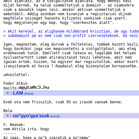
Amit ajanlasz, az a szolgaltatok ajanlata, hogy mennyi havi

dijat kernek, ha naluk uzemeltetjuk a domaint - az szamunkra

csak a masodik lepes lesz, amikor aktivan uzemeltetjuk a

weboldalt. Addig azonban nem kivanjuk a regisztacios dijnak

megfelelo osszeget havonta kifizetni senkinek csak azert,

hogy megjelenjen egy kep, hogy "szerkesztes alatt".

> Akit keresel, az alighanem Hildebrand Krisztian, de ugy tudo
> subdomaint ad es nem csak non-profit szervezeteknek. De nezz
Igen, megneztem, eleg durvak a feltetelei, tobbek kozott kozli,
hogy barmikor joga van megszuntetni a szolgaltatast, ami eleg

erdekesnek tunik. Emellett csak letezo es legalabb ket helyen

nyilvantartott cimek atiranyitasat teszi lehetove, amit nem

igazan ertek, hiszen, ha egyszer mar regisztaltuk, akkor miert

iranyitanank at hozza ? Raadasul eleg bizonytalan kornyezetbe. 
udvozlettel:

Fodor Albin

mailto:
+
-
LAM
(
mind
)
Evek ota nem frissitik, csak 95-os irasok vannak benne.

+
-
no"gyo'gya'szok
(
mind
)
F. Beanak:

nem Attila irta, hogy

------

Az igaz, hogy a no"k szeretik a no"nemu"
