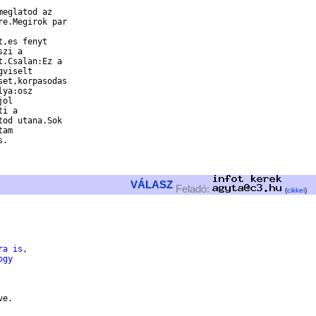
eglatod az

e.Megirok par

,es fenyt

zi a

.Csalan:Ez a

viselt

et,korpasodas

ya:osz

ol

i a

od utana.Sok

am

.

VÁLASZ
Feladó:
(
cikkei
)
ra is,
ogy
e.
