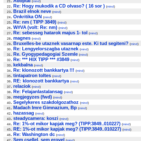
.
Adoptal
21
(
mind
)
.
Re: Hogy mukodik a CD olvaso? ( 16 sor )
22
(
mind
)
.
Brazil elnok neve
23
(
mind
)
.
Onkritika ON
24
(
mind
)
.
Re: nm ( TIPP 3849)
25
(
mind
)
.
W#VA (volt: Re: nm)
26
(
mind
)
.
Re: sebesseg hatarok majus 1- tol
27
(
mind
)
.
magnes
28
(
mind
)
.
Bruxelles-be utaznek vasarnap este. Ki tud segiteni?
29
(
mind
)
.
Re: Lengyelorszagba utaznek
30
(
mind
)
.
Re. Gyogypedagogiai Szemle
31
(
mind
)
.
Re: *** HIX TIPP *** #3849
32
(
mind
)
.
kekbalna
33
(
mind
)
.
Re: klonozott bankkartya !!!
34
(
mind
)
.
tintapatron toltes
35
(
mind
)
.
RE: klonozott bankkartya
36
(
mind
)
.
relaciok
37
(
mind
)
.
Re: Felajanlastalansag
38
(
mind
)
.
megjegyzes (fwd)
39
(
mind
)
.
Segelykeres szakdolgozathoz
40
(
mind
)
.
Madach Imre Gimnazium, Bp
41
(
mind
)
.
hazassag
42
(
mind
)
.
steadycamera: koszi
43
(
mind
)
.
Re: 1%-ot mikor kapjak meg? (TIPP.3849..010227)
44
(
mind
)
.
RE: 1%-ot mikor kapjak meg? (TIPP.3849..010227)
45
(
mind
)
.
Re: Washington dc
46
(
mind
)
.
Sem csellel, sem erovel
47
(
mind
)