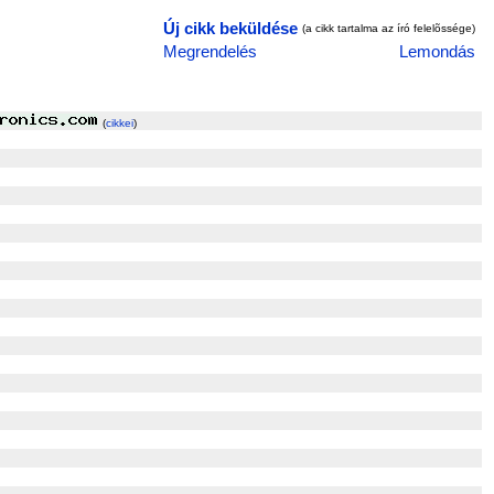
Új cikk beküldése
(a cikk tartalma az író felelõssége)
Megrendelés
Lemondás
(
cikkei
)