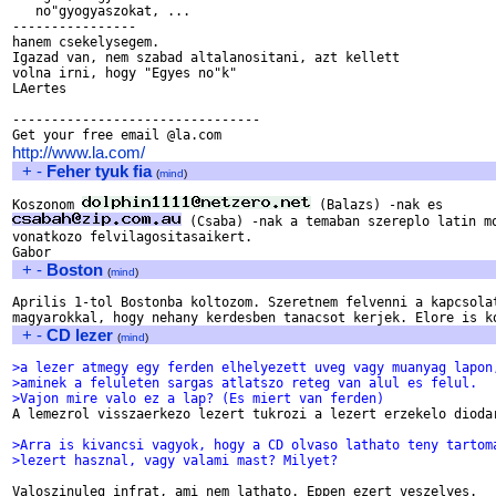
   no"gyogyaszokat, ...

----------------

hanem csekelysegem.

Igazad van, nem szabad altalanositani, azt kellett

volna irni, hogy "Egyes no"k"

LAertes

--------------------------------

http://www.la.com/
+
-
Feher tyuk fia
(
mind
)
Koszonom 
 (Csaba) -nak a temaban szereplo latin mo
vonatkozo felvilagositasaikert.

+
-
Boston
(
mind
)
Aprilis 1-tol Bostonba koltozom. Szeretnem felvenni a kapcsolat
+
-
CD lezer
(
mind
)
>a lezer atmegy egy ferden elhelyezett uveg vagy muanyag lapon
>aminek a feluleten sargas atlatszo reteg van alul es felul.
>Vajon mire valo ez a lap? (Es miert van ferden)

A lemezrol visszaerkezo lezert tukrozi a lezert erzekelo diodar
>Arra is kivancsi vagyok, hogy a CD olvaso lathato teny tartom
>lezert hasznal, vagy valami mast? Milyet?
Valoszinuleg infrat, ami nem lathato. Eppen ezert veszelyes.
