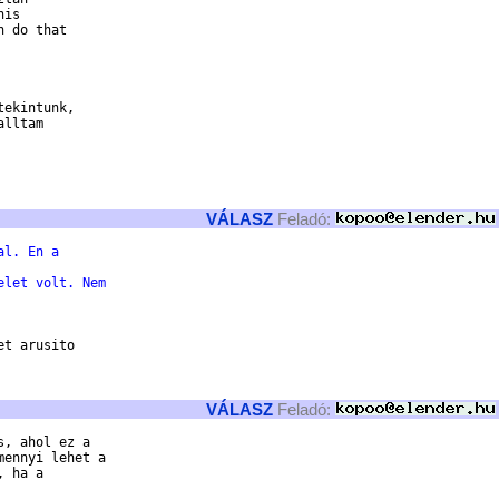
is

 do that

ekintunk,

lltam

VÁLASZ
Feladó:
al. En a
elet volt. Nem
t arusito

VÁLASZ
Feladó:
, ahol ez a

ennyi lehet a

 ha a
