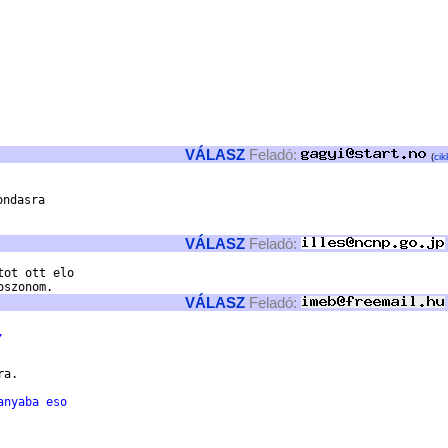
VÁLASZ
Feladó:
(
cik
ndasra

VÁLASZ
Feladó:
ot ott elo

VÁLASZ
Feladó:
,
a.

anyaba eso