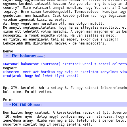
egyenes kerdest intezett hozzam: Are you planning to stay in th
country?  Mire valamiert annyit mondtam, hogy Yes sir, if I can
legally. Erre siman tovabbengedett. Termeszetesen komolyan igy

gondoltam, nem hazudtam. Csak kesobb jottem ra, hogy legalisan

valoban igencsak kicsi az esely.

Az, hogy vegul nem maradtam ott, mas dolgon mulott.

De annyit megtapasztalatam, hogy ha az illegalis mivoltatol elt
siman ott lehetett volna maradni. A vegen mar majdnem en is bea
mosogatni, a fonok engedte volna. Ha van szallas es melo,

es fiatal es energiaval teli az ember, akkor ove a vilag!!

Lekozelebb BME diplomaval megyek - de nem mosogatni.

+
-
Re: bakancs
(
mind
)
>Katonai bakancsot (surranot) szeretnek venni turazasi celzatt
>ismerem, mert azt hordtam egy evig es szerintem kenyelmes vis
>tudjatok, hogy hol lehet ilyet venni?
Bp. XIV. kerulet, Adria setany 6. Ez egy katonai felszereleseke
bolt cime. En ott vettem.

+
-
Re: radiok
(
mind
)
Nem biztos hogy csalnak. A kereskedelmi radioknal (pl. Juventus
'10. ember nyer' dolog megy) pontosan meg van hatarozva, hogy m
zene/duma arany. Hiaba van meg a 10. telefonalo 3 percen belul,
musorterv szerint meg 14 percig zenelni kell.
