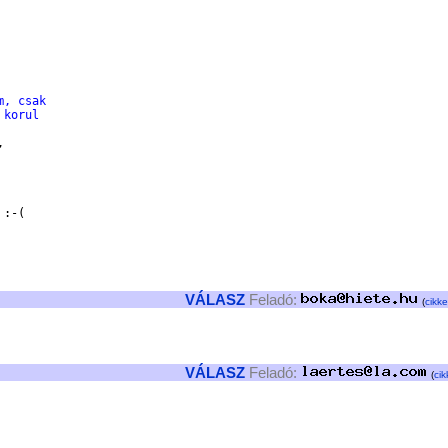
m, csak
 korul


:-(

VÁLASZ
Feladó:
(
cikke
VÁLASZ
Feladó:
(
cik