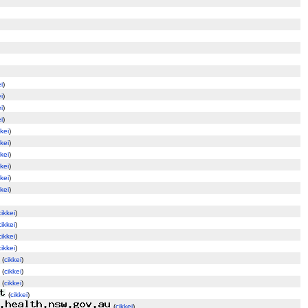
i
)
i
)
i
)
i
)
kkei
)
kkei
)
kkei
)
kkei
)
kkei
)
kkei
)
cikkei
)
cikkei
)
cikkei
)
cikkei
)
(
cikkei
)
(
cikkei
)
(
cikkei
)
(
cikkei
)
(
cikkei
)