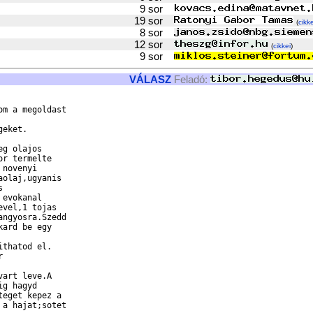
9 sor
19 sor
(
cikke
8 sor
12 sor
(
cikkei
)
9 sor
VÁLASZ
Feladó:
m a megoldast

eket.

g olajos

r termelte

novenyi

olaj,ugyanis



evokanal

vel,1 tojas

ngyosra.Szedd

ard be egy

thatod el.



art leve.A

g hagyd

eget kepez a

a hajat;sotet
