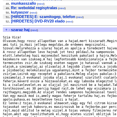
.
munkasszallo
48
(
mind
)
.
Re: weboldal regisytralas
49
(
mind
)
.
kutyaszer
50
(
mind
)
.
[HIRDETES] E: szamitogep, telefon
51
(
mind
)
.
[HIRDETES] DVD-RV20 elado
52
(
mind
)
+
-
szaraz haj
(
mind
)
Szia Vica!

Olvasom,hogy rossz allapotban van a hajad,mert kiszaradt.Megiro
ami tuti jo.Hazi jellegu megoldas,de erdemes megcsinalni.

Szoval:Helyrehozza a szaraz hajat,es apolja a toredezett hajveg
A rossz allapotban levo hajnak jot tesz peldaul,ha samponozas

elott,lehetoleg hazi majonezbol keszitunk pakolast a hajra.Mele
kezekesre van szukseg.A haj legfontosabb kondicionaloja a fejbo
termeszetes zsir,de szukseg eseten nagyon jo hatassal vannak a 
olajok,a szezamolaj,az olivaolaj.A legjobb ilyen celra,a jojoba
a jojobaolaj molekulasulya ugyanannyi,mint a fejbor termeszetes
zsirjae.Leirok egy receptet a pakolasra.Meleg olajos pakolas:3 
szezamolaj,3 evokanal jojoba olaj,1 evokanal szaritott csalanle
feherje.keverd ossze a hozzavalokat,es egy labosba mlegeitsd la
ki a csalanlevelet,es az olajjal jol maszirozd be a hajadat.Tak
torolkozovel,es 30 percig hagyd rajt,de lehet egy ejszakara is

rajthagyni,megjobb.Az olajat rendes samponos hajmosassal tavoli
Van egy masik mod is,amely magas feherje tartalmu haj,es fejbor
apolo;puhava,es kezelhetove teszi a hajat.

Ez lenne:2 tojas,3 evokanal almaecet,vagy egy fel citrom kicsav
tojasokat verjuk habosra,es maszirozzuk be a fejborbe.par perci
rajt,majd oblitsd le meleg vizzel.A tojas vekony filmszereu ret
hajon,amit ugy tavolithatunk el,hogy ecetes vizzel oblitjuk le 