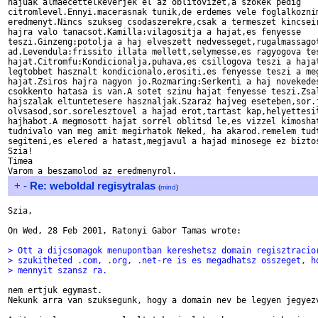
hajuak almaecettelkeverjek el az oblitovizet,a szokek pedig

citromlevel.Ennyi.macerasnak tunik,de erdemes vele foglalkoznim
eredmenyt.Nincs szukseg csodaszerekre,csak a termeszet kincseir
hajra valo tanacsot.Kamilla:vilagositja a hajat,es fenyesse

teszi.Ginzeng:potolja a haj elveszett nedvesseget,rugalmassagot
ad.Levendula:frissito illata mellett,selymesse,es ragyogova tes
hajat.Citromfu:Kondicionalja,puhava,es csillogova teszi a hajat
legtobbet hasznalt kondicionalo,erositi,es fenyesse teszi a meg
hajat.Zsiros hajra nagyon jo.Rozmaring:Serkenti a haj novekedes
csokkento hatasa is van.A sotet szinu hajat fenyesse teszi.Zsal
hajszalak eltuntetesere hasznaljak.Szaraz hajveg eseteben,sor.j
olvsasod,sor.sorelesztovel a hajad erot,tartast kap,helyettesit
hajhabot.A megmosott hajat sorrel oblitsd le,es vizzel kimoshat
tudnivalo van meg amit megirhatok Neked, ha akarod.remelem tudt
segiteni,es elered a hatast,megjavul a hajad minosege ez biztos
Szia!

Timea

+
-
Re: weboldal regisytralas
(
mind
)
Szia,

On Wed, 28 Feb 2001, Ratonyi Gabor Tamas wrote:

> Ott a dijcsomagok menupontban kereshetsz domain regisztracio
> szukitheted .com, .org, .net-re is es megadhatsz osszeget, h
> mennyit szansz ra.
nem ertjuk egymast.

Nekunk arra van szuksegunk, hogy a domain nev be legyen jegyezv