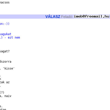
acsos

VÁLASZ
Feladó:
on:-))
sagukat
.) - ezt nem
agat?

szorra

 'kisse'





ak az



?)

, naiv

.

tan
