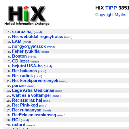
HIX
TIPP
385
Copyright Myths
.
szaraz haj
1
(
mind
)
.
Re: weboldal regisytralas
2
(
mind
)
.
LAM
3
(
mind
)
.
no"gyo'gya'szok
4
(
mind
)
.
Feher tyuk fia
5
(
mind
)
.
Boston
6
(
mind
)
.
CD lezer
7
(
mind
)
.
bejutni USA-ba
8
(
mind
)
.
Re: bakancs
9
(
mind
)
.
Re: radiok
10
(
mind
)
.
Re: kerekparversenyek
11
(
mind
)
.
parizer
12
(
mind
)
.
Lege Artis Medicinae
13
(
mind
)
.
watt es a voltamper
14
(
mind
)
.
Re: sza:raz haj
15
(
mind
)
.
Re: Pink-kod
16
(
mind
)
.
Re: ruhaanyag
17
(
mind
)
.
Re:Felajanlastalansag
18
(
mind
)
.
RCI
19
(
mind
)
.
oxford
20
(
mind
)