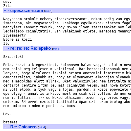
udv,

+
-
cipeszszerszam
(
mind
)
Nagynenem orokolt nehany cipeszszerszamot, nekem pedig van egy 
ismerosom, aki megvasarolna. Csakhogy egyikunknek sincsen fogal
mennyiert (annyit tudunk, hogy Mo-on ilyen szerszamokat nem leh
legfeljebb csinaltatni). Van valakinek otlete, manapsag mennyit
ilyesmiert?

Elore is koszi!

+
-
re: re: re: Re: epeko
(
mind
)
Sziasztok!

Bela, koszi a kiegeszitest, kulonosen halas vagyok a latin neve
nem halok meg teljesen muveletlenul. Bar hozzaszolasomnak nem a
lenyege, hogy altalanos iskolai szintu anatomiai ismereteim hia
demonstraljam, inkabb az, hogy az elmenyemet elmondjam olyanok 
meg a megoldas elott allnak. Oket valoszinuleg nem irritalta az
centirol centire irtam le, mit csinaltak velem, mit hova kotott
mi volt elobb, a tyuk vagy a tojas, pardon, a kozos epevezeto v
epeholyag - annal is inkabb, mert en csak ott voltam, de nem en
nem is lattam... :)) de Neked elhiszem, leven hogy orvos vagy. 
emlexem, 34 evvel ezelott taníthatta Apam ezt nekem biologiabol
nem emlexem mindenre pontosan, bocs.

Udv.

+
-
Re: Csicsero
(
mind
)