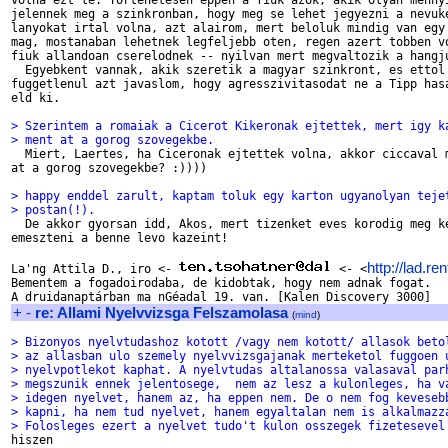
volna ezt le. Tortenetesen eppen a fiuk azok, akik olyan mennyi
jelennek meg a szinkronban, hogy meg se lehet jegyezni a nevuke
lanyokat irtal volna, azt alairom, mert beloluk mindig van egy 
mag, mostanaban lehetnek legfeljebb oten, regen azert tobben vo
fiuk allandoan cserelodnek -- nyilvan mert megvaltozik a hangju
  Egyebkent vannak, akik szeretik a magyar szinkront, es ettol 
fuggetlenul azt javaslom, hogy agresszivitasodat ne a Tipp hasa
eld ki.

> Szerintem a romaiak a Cicerot Kikeronak ejtettek, mert igy k
> ment at a gorog szovegekbe.

  Miert, Laertes, ha Ciceronak ejtettek volna, akkor ciccaval m
at a gorog szovegekbe? :))))

> happy enddel zarult, kaptam toluk egy karton ugyanolyan teje
> postan(!).

  De akkor gyorsan idd, Akos, mert tizenket eves korodig meg ke
emeszteni a benne levo kazeint!

http://lad.re
La'ng Attila D., iro <- 
 <- <
Bementem a fogadoirodaba, de kidobtak, hogy nem adnak fogat.

+
-
re: Allami Nyelvvizsga Felszamolasa
(
mind
)
> Bizonyos nyelvtudashoz kotott /vagy nem kotott/ allasok beto
> az allasban ulo szemely nyelvvizsgajanak merteketol fuggoen 
> nyelvpotlekot kaphat. A nyelvtudas altalanossa valasaval par
> megszunik ennek jelentosege,  nem az lesz a kulonleges, ha v
> idegen nyelvet, hanem az, ha eppen nem. De o nem fog keveseb
> kapni, ha nem tud nyelvet, hanem egyaltalan nem is alkalmazz
> Folosleges ezert a nyelvet tudo't kulon osszegek fizetesevel