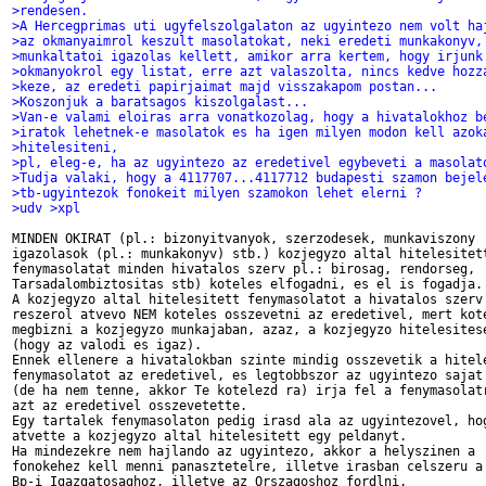
>rendesen.
>A Hercegprimas uti ugyfelszolgalaton az ugyintezo nem volt ha
>az okmanyaimrol keszult masolatokat, neki eredeti munkakonyv,
>munkaltatoi igazolas kellett, amikor arra kertem, hogy irjunk
>okmanyokrol egy listat, erre azt valaszolta, nincs kedve hozz
>keze, az eredeti papirjaimat majd visszakapom postan...
>Koszonjuk a baratsagos kiszolgalast...
>Van-e valami eloiras arra vonatkozolag, hogy a hivatalokhoz b
>iratok lehetnek-e masolatok es ha igen milyen modon kell azok
>hitelesiteni,
>pl, eleg-e, ha az ugyintezo az eredetivel egybeveti a masolat
>Tudja valaki, hogy a 4117707...4117712 budapesti szamon bejel
>tb-ugyintezok fonokeit milyen szamokon lehet elerni ?
>udv >xpl
MINDEN OKIRAT (pl.: bizonyitvanyok, szerzodesek, munkaviszony

igazolasok (pl.: munkakonyv) stb.) kozjegyzo altal hitelesitett
fenymasolatat minden hivatalos szerv pl.: birosag, rendorseg,

Tarsadalombiztositas stb) koteles elfogadni, es el is fogadja.

A kozjegyzo altal hitelesitett fenymasolatot a hivatalos szerv

reszerol atvevo NEM koteles osszevetni az eredetivel, mert kote
megbizni a kozjegyzo munkajaban, azaz, a kozjegyzo hitelesitese
(hogy az valodi es igaz).

Ennek ellenere a hivatalokban szinte mindig osszevetik a hitele
fenymasolatot az eredetivel, es legtobbszor az ugyintezo sajat 
(de ha nem tenne, akkor Te kotelezd ra) irja fel a fenymasolatr
azt az eredetivel osszevetette.

Egy tartalek fenymasolaton pedig irasd ala az ugyintezovel, hog
atvette a kozjegyzo altal hitelesitett egy peldanyt.

Ha mindezekre nem hajlando az ugyintezo, akkor a helyszinen a

fonokehez kell menni panasztetelre, illetve irasban celszeru a

Bp-i Igazgatosaghoz, illetve az Orszagoshoz fordlni.
