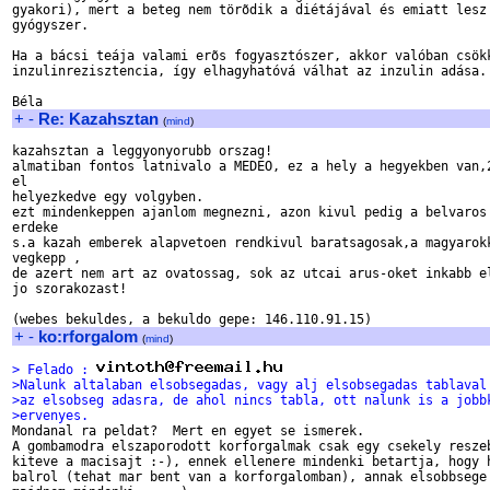
gyakori), mert a beteg nem törõdik a diétájával és emiatt lesz 
gyógyszer.

Ha a bácsi teája valami erõs fogyasztószer, akkor valóban csökk
inzulinrezisztencia, így elhagyhatóvá válhat az inzulin adása.

+
-
Re: Kazahsztan
(
mind
)
kazahsztan a leggyonyorubb orszag!

almatiban fontos latnivalo a MEDEO, ez a hely a hegyekben van,2
el

helyezkedve egy volgyben.

ezt mindenkeppen ajanlom megnezni, azon kivul pedig a belvaros 
erdeke

s.a kazah emberek alapvetoen rendkivul baratsagosak,a magyarokk
vegkepp ,

de azert nem art az ovatossag, sok az utcai arus-oket inkabb el
jo szorakozast!

+
-
ko:rforgalom
(
mind
)
> Felado : 
>Nalunk altalaban elsobsegadas, vagy alj elsobsegadas tablaval
>az elsobseg adasra, de ahol nincs tabla, ott nalunk is a jobb
>ervenyes.

Mondanal ra peldat?  Mert en egyet se ismerek. 

A gombamodra elszaporodott korforgalmak csak egy csekely reszeb
kiteve a macisajt :-), ennek ellenere mindenki betartja, hogy h
balrol (tehat mar bent van a korforgalomban), annak elsobbsege 