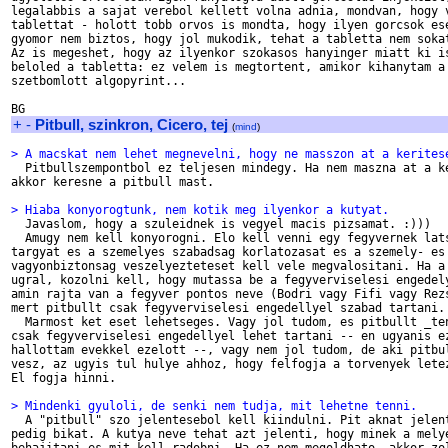
legalabbis a sajat verebol kellett volna adnia, mondvan, hogy v
tablettat - holott tobb orvos is mondta, hogy ilyen gorcsok ese
gyomor nem biztos, hogy jol mukodik, tehat a tabletta nem sokat
Az is megeshet, hogy az ilyenkor szokasos hanyinger miatt ki is
beloled a tabletta: ez velem is megtortent, amikor kihanytam a 
szetbomlott algopyrint...

+
-
Pitbull, szinkron, Cicero, tej
(
mind
)
> A macskat nem lehet megnevelni, hogy ne masszon at a kerites

  Pitbullszempontbol ez teljesen mindegy. Ha nem maszna at a ke
akkor keresne a pitbull mast.

> Hiaba konyorogtunk, nem kotik meg ilyenkor a kutyat.

  Javaslom, hogy a szuleidnek is vegyel macis pizsamat. :)))

  Amugy nem kell konyorogni. Elo kell venni egy fegyvernek lats
targyat es a szemelyes szabadsag korlatozasat es a szemely- es

vagyonbiztonsag veszelyezteteset kell vele megvalositani. Ha a 
ugral, kozolni kell, hogy mutassa be a fegyverviselesi engedely
amin rajta van a fegyver pontos neve (Bodri vagy Fifi vagy Rezs
mert pitbullt csak fegyverviselesi engedellyel szabad tartani.

  Marmost ket eset lehetseges. Vagy jol tudom, es pitbullt _ten
csak fegyverviselesi engedellyel lehet tartani -- en ugyanis ez
hallottam evekkel ezelott --, vagy nem jol tudom, de aki pitbul
vesz, az ugyis tul hulye ahhoz, hogy felfogja a torvenyek letez
El fogja hinni.

> Mindenki gyuloli, de senki nem tudja, mit lehetne tenni.

  A "pitbull" szo jelentesebol kell kiindulni. Pit aknat jelent
pedig bikat. A kutya neve tehat azt jelenti, hogy minek a melye