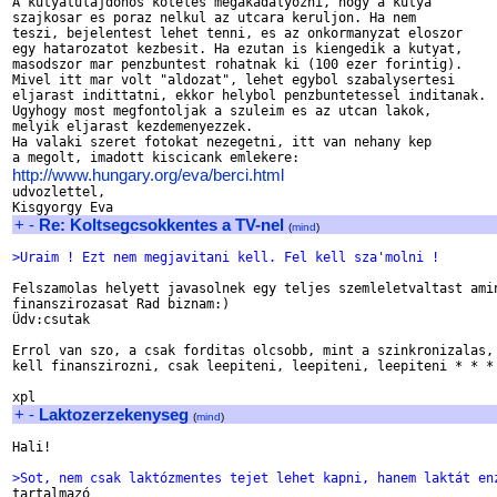
A kutyatulajdonos koteles megakadalyozni, hogy a kutya

szajkosar es poraz nelkul az utcara keruljon. Ha nem

teszi, bejelentest lehet tenni, es az onkormanyzat eloszor

egy hatarozatot kezbesit. Ha ezutan is kiengedik a kutyat,

masodszor mar penzbuntest rohatnak ki (100 ezer forintig).

Mivel itt mar volt "aldozat", lehet egybol szabalysertesi

eljarast indittatni, ekkor helybol penzbuntetessel inditanak.

Ugyhogy most megfontoljak a szuleim es az utcan lakok,

melyik eljarast kezdemenyezzek.

Ha valaki szeret fotokat nezegetni, itt van nehany kep

http://www.hungary.org/eva/berci.html

udvozlettel,

+
-
Re: Koltsegcsokkentes a TV-nel
(
mind
)
>Uraim ! Ezt nem megjavitani kell. Fel kell sza'molni !
Felszamolas helyett javasolnek egy teljes szemleletvaltast amin
finanszirozasat Rad biznam:)

Üdv:csutak

Errol van szo, a csak forditas olcsobb, mint a szinkronizalas, 
kell finanszirozni, csak leepiteni, leepiteni, leepiteni * * * 
+
-
Laktozerzekenyseg
(
mind
)
Hali!

>Sot, nem csak laktózmentes tejet lehet kapni, hanem laktát en

tartalmazó 
