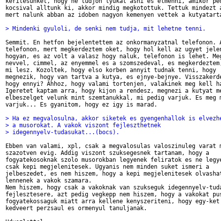
keritesunket, hogy ne tudjon lyukat asni es elmenni, amikor ped
kocsival alltunk ki, akkor mindig megkotottuk. Tettuk mindezt a
mert nalunk abban az idoben nagyon kemenyen vettek a kutyatarta
> Mindenki gyuloli, de senki nem tudja, mit lehetne tenni.
Semmit. En hetfon bejelentettem az onkormanyzatnal telefonon. A
telefonon, mert megkerdeztem oket, hogy hol kell az ugyet jelen
hogyan, es az volt a valasz hogy naluk, telefonon is lehet. Meg
nevvel, cimmel, az enyemmel es a szomszedeval, es megkerdeztem,
mi lesz. Kozoltek, hogy elso korben annyit tudnak tenni, hogy

megnezik, hogy van tartva a kutya, es ejnye-bejnye. Visszakerde
hogy ennyi? Ahhoz, hogy valami tortenjen, valakinek meg kell ha
Igeretet kaptam arra, hogy kijon a rendesz, megnezi a kutyat me
elbeszelget velunk mint szemtanukkal, mi pedig varjuk. Es meg m
varjuk... Es gyanitom, hogy ez igy is marad.

> Ha ez megvalosulna, akkor siketek es gyengenhallok is elvezh
> a musorokat. A vakok viszont fejleszthetnek
> idegennyelv-tudasukat...(bocs).
Ebben van valami, xpl, csak a megvalosulas valoszinuleg varat m
szazotven evig. Addig viszont szuksegesnek tartanam, hogy a

fogyatekosoknak szolo musorokban legyenek feliratok es ne legye
csak kepi megjelenitesek. Ugyanis nem minden suket ismeri a

jelbeszedet, es nem hiszem, hogy a kepi megjelenitesek olvashat
lennenek a vakok szamara.

Nem hiszem, hogy csak a vakoknak van szukseguk idegennyelv-tuda
fejlesztesere, azt pedig vegkepp nem hiszem, hogy a vakokat pus
fogyatekossaguk miatt arra kellene kenyszeriteni, hogy egy-ket 
kedveert perzsaul es ormenyul tanuljanak.
