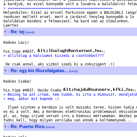
> =================================================

Helyesbites: Ezzel az ervvel Parkinson eppen a BALOLDALI (angol
rendszer mellett ervel, mert a jardarol tenyleg konnyebb a lo

baloldalan kezdeni a felmaszast, ha kard van az oldalunkon.

+
-
Re: tej
(
mind
)
Kedves Laci!

hix.tipp #4837, 
> allitolag a kalciumot kiszedi a csontokbol???
+
-
Re: egy kis filozofalgatas...
(
mind
)
Kedves Csaba!

hix.tipp #4837, Hajdu Csaba 
> Bezzeg ha azt irnam, nem tudom, ki irta a Himnuszt, mondjato
> meg, akkor mit kapnek :)
  Ilyen szinten a kerdezo is volt muszaki teren, hiszen tudja m
es mi a volt. Ami a kerdeses elektronikai problemaval ekvivalen
pl. az, hogy irjunk verset irni a Himnusz metrumaban. Amihez pe
+
-
Re: Puerto Rico
(
mind
)