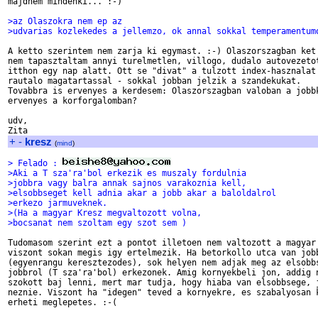
majdnem mindenki... :-) 

>az Olaszokra nem ep az 
>udvarias kozlekedes a jellemzo, ok annal sokkal temperamentum
A ketto szerintem nem zarja ki egymast. :-) Olaszorszagban ket 
nem tapasztaltam annyi turelmetlen, villogo, dudalo autovezetot
itthon egy nap alatt. Ott se "divat" a tulzott index-hasznalat 
rautalo magatartassal - sokkal jobban jelzik a szandekukat. 

Tovabbra is ervenyes a kerdesem: Olaszorszagban valoban a jobbk
ervenyes a korforgalomban? 

udv,

+
-
kresz
(
mind
)
> Felado : 
>Aki a T sza'ra'bol erkezik es muszaly fordulnia
>jobbra vagy balra annak sajnos varakoznia kell,
>elsobbseget kell adnia akar a jobb akar a baloldalrol
>erkezo jarmuveknek.
>(Ha a magyar Kresz megvaltozott volna,
>bocsanat nem szoltam egy szot sem )
Tudomasom szerint ezt a pontot illetoen nem valtozott a magyar 
viszont sokan megis igy ertelmezik. Ha betorkollo utca van jobb
(egyenrangu keresztezodes), sok helyen nem adjak meg az elsobbs
jobbrol (T sza'ra'bol) erkezonek. Amig kornyekbeli jon, addig n
szokott baj lenni, mert mar tudja, hogy hiaba van elsobbsege, j
neznie. Viszont ha "idegen" teved a kornyekre, es szabalyosan k
erheti meglepetes. :-( 
