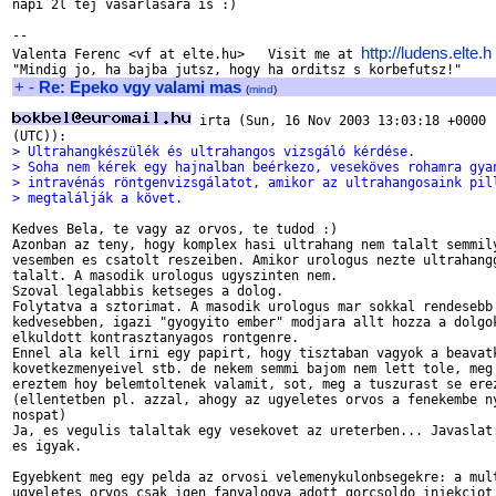
napi 2l tej vasarlasara is :)

-- 

http://ludens.elte.h
Valenta Ferenc <vf at elte.hu>   Visit me at 
+
-
Re: Epeko vgy valami mas
(
mind
)
 irta (Sun, 16 Nov 2003 13:03:18 +0000

> Ultrahangkészülék és ultrahangos vizsgáló kérdése.
> Soha nem kérek egy hajnalban beérkezo, veseköves rohamra gya
> intravénás röntgenvizsgálatot, amikor az ultrahangosaink pil
> megtalálják a követ.
Kedves Bela, te vagy az orvos, te tudod :)

Azonban az teny, hogy komplex hasi ultrahang nem talalt semmily
vesemben es csatolt reszeiben. Amikor urologus nezte ultrahangg
talalt. A masodik urologus ugyszinten nem. 

Szoval legalabbis ketseges a dolog.

Folytatva a sztorimat. A masodik urologus mar sokkal rendesebb 
kedvesebben, igazi "gyogyito ember" modjara allt hozza a dolgok
elkuldott kontrasztanyagos rontgenre. 

Ennel ala kell irni egy papirt, hogy tisztaban vagyok a beavatk
kovetkezmenyeivel stb. de nekem semmi bajom nem lett tole, meg 
ereztem hoy belemtoltenek valamit, sot, meg a tuszurast se erez
(ellentetben pl. azzal, ahogy az ugyeletes orvos a fenekembe ny
nospat)

Ja, es vegulis talaltak egy vesekovet az ureterben... Javaslat:
es igyak.

Egyebkent meg egy pelda az orvosi velemenykulonbsegekre: a mult
ugyeletes orvos csak igen fanyalogva adott gorcsoldo injekciot,