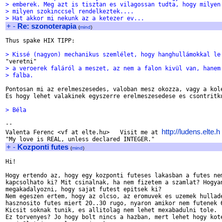
> emberek. Meg azt is tisztan es vilagossan tudta, hogy milyen
> milyen szokinccsel rendelkeztek....
> Hat akkor mi nekunk az a ketezer ev...
+
-
Re: szonoterapia
(
mind
)
Thus spake HIX TIPP:

> Kissé (nagyon) mechanikus szemlélet, hogy hanghullámokkal le
> a veroerek faláról a meszet, az nem a falon kivül van, hanem
> falba.
Pontosan mi az erelmeszesedes, valoban mesz okozza, vagy a kole
Es hogy lehet valakinek egyszerre erelmeszesedese es csontritku
> Béla
-- 

http://ludens.elte.h
Valenta Ferenc <vf at elte.hu>   Visit me at 
+
-
Kozponti futes
(
mind
)
Hi!

Hogy ertendo az, hogy egy kozponti futeses lakasban a futes nem
kapcsolhato ki? Mit csinalnak, ha nem fizetem a szamlat? Hogyan
megakadalyozni, hogy sajat futest epitsek ki?

Nem egeszen ertem, hogy az olcso, az eromuvek es uzemek hullade
hasznosito futes miert 20..30 rugo, nyaron amikor nem futenek 6
Kicsit soknak tunik, es allitolag nem lehet mexabadulni tole.

Ez torvenyes? Jo hogy bolt nincs a hazban, mert lehet hogy kote