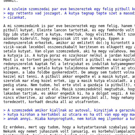
Semmit.

> A szuleim szomszedai par eve beszereztek egy felig pitbull k
> egy rettento vad joszagot. A kutya tegnap tepte szet a masod
> cicankat,
A mi szomszedaink is par eve beszereztek egy nem felig, hanem t
pitbull kutyat. Eleinte lancon tartottak, es egy femhordo volt 
Egy ido utan eltunt a kutya, remeltuk, hogy elvittek. Mult szom
azonban kiderult, hogy megiscsak itt van a kutya. Eppen a

redonyszerelok erkeztek, amikor az emlitett do(:)g kirontott a

vicik-vacak lecekbol osszeeszkabalt keritesen es elkapott egy a
setalo kutyat. Van olyan szomszedunk, aki ha megy valahova, meg
a kutyaja is. A kutya poraz es szajkosar nelkul a jardan kozlek
Most is ez tortent pechjere. Rarontott a pitbull es marcangolta
redonyszerelok kaptak fel a letrajukat es indultak kutyamegment
utjukra, mert a setalo kutya tulajdonosa dermedten allt az utca
kozepen, a laba foldbe gyokeredzett. De amugy sem tudott volna 
kezzel mit tenni. A pitbull akkor engedte el a masik kutyat, am
szerelok mar eleg kozel ertek, igy a masik kutya elszaladt, a p
pedig utana. Nem tudom, hol erte utol a gazdaja (a pitbullt), m
mar a vegszora maszott elo. Masik szomszedoktol megtudtuk, hogy
lakasban tartjak, es akkor engedik ki, ha a dolgat vegzi. A ker
nincs elkeritve, az udvar elkeritese annyibol all, hogy nehany 
toredezett, korhadt deszka all az utcafronton.

> A szomszedek amikor kiallnak az autoval, kinyitjak a garazsk
> kutya kirohan a kertukbol az utcara es ha ott van epp egy ma
> annak annyi. Hiaba konyorogtunk, nem kotik meg ilyenkor a ku
Ez erdekes, mert ugy tudom, hogy a kutyatartasnak szabalyai van
Nekunk egy nemet juhaszunk volt januarig, es korbehullampalaztu