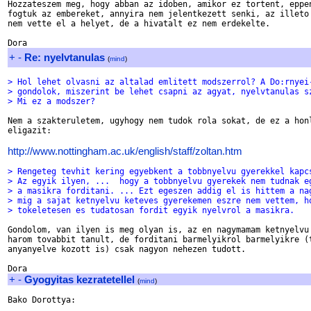
Hozzateszem meg, hogy abban az idoben, amikor ez tortent, eppen
fogtuk az embereket, annyira nem jelentkezett senki, az illeto 
nem vette el a helyet, de a hivatalt ez nem erdekelte. 

+
-
Re: nyelvtanulas
(
mind
)
> Hol lehet olvasni az altalad emlitett modszerrol? A Do:rnyei
> gondolok, miszerint be lehet csapni az agyat, nyelvtanulas s
> Mi ez a modszer? 
Nem a szakteruletem, ugyhogy nem tudok rola sokat, de ez a honl
eligazit:

http://www.nottingham.ac.uk/english/staff/zoltan.htm
> Rengeteg tevhit kering egyebkent a tobbnyelvu gyerekkel kapc
> Az egyik ilyen, ...  hogy a tobbnyelvu gyerekek nem tudnak e
> a masikra forditani. ... Ezt egeszen addig el is hittem a na
> mig a sajat ketnyelvu keteves gyerekemen eszre nem vettem, h
> tokeletesen es tudatosan fordit egyik nyelvrol a masikra. 
Gondolom, van ilyen is meg olyan is, az en nagymamam ketnyelvu 
harom tovabbit tanult, de forditani barmelyikrol barmelyikre (t
anyanyelve kozott is) csak nagyon nehezen tudott. 

+
-
Gyogyitas kezratetellel
(
mind
)
Bako Dorottya:
