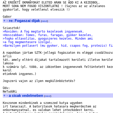
AZ EREDETI OKMANYOKAT ELETED ARAN SE ADD KI A KEZEDBOL,

MERT SOHA NEM FOGOD VISZONTLATNI ! (Sajnos az az altalanos

gyakorlat, hogy veletlenul elveszik !)

+
-
re: Fogaszai dijak
(
mind
)
>Roviden: A fog megtarto kezelesek ingyenesek. 
>Hosszabban: Tomes, furas, faragas, gyoker kezeles, 
>fogko eltavolitas, gyogyszeres kezeles. Minden ami 
>a fog megmentesere szolgal. 
>Barmilyen potlasert (mu gyoker, hid, csapos fog, protezis) fi
A napokban jártam SZTK-jellegü fogászaton és eléggé csodálkozva
árlis

tát, amely eltérö díjakat tartalmazott kerületi illetve kerület
lakoso

k számára (pl. több, az idézetben ingyenesnek feltüntetett keze
kerül

etieknek ingyenes.)

Jogszerü vajon az ilyen megkülönböztetés? 

Üdv:

+
-
a cicak vedelmeben
(
mind
)
Koszonom mindenkinek a szomszed kutya ugyeben

irt tanacsait. A batoritasok hatasara megkerdeztem az

onkormanyzatnal, es valoban lehet intezkedest kerni.
