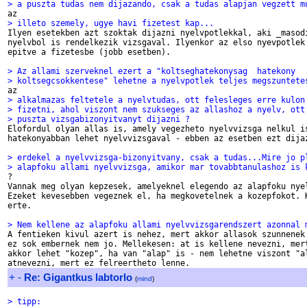
> a puszta tudas nem dijazando, csak a tudas alapjan vegzett m
> illeto szemely, ugye havi fizetest kap...

Ilyen esetekben azt szoktak dijazni nyelvpotlekkal, aki _masodi
nyelvbol is rendelkezik vizsgaval. Ilyenkor az elso nyevpotlek 
epitve a fizetesbe (jobb esetben).

> Az allami szerveknel ezert a "koltseghatekonysag  hatekony
> koltsegcsokkentese" lehetne a nyelvpotlek teljes megszuntete
> alkalmazas feltetele a nyelvtudas, ott felesleges erre kulon
> fizetni, ahol viszont nem szukseges az allashoz a nyelv, ott
> puszta vizsgabizonyitvanyt dijazni ?

Elofordul olyan allas is, amely vegezheto nyelvvizsga nelkul is
hatekonyabban lehet nyelvvizsgaval - ebben az esetben ezt dijaz
> erdekel a nyelvvizsga-bizonyitvany, csak a tudas...Mire jo p
> alapfoku allami nyelvvizsga, amikor mar tovabbtanulashoz is 

?

Vannak meg olyan kepzesek, amelyeknel elegendo az alapfoku nyel
Ezeket kevesebben vegeznek el, ha megkovetelnek a kozepfokot. K
erte.

> Nem kellene az alapfoku allami nyelvvizsgarendszert azonnal 

A fentieken kivul azert is nehez, mert akkor allasok szunnenek 
ez sok embernek nem jo. Mellekesen: at is kellene nevezni, mert
akkor lehet "kozep", ha van "alap" is - nem lehetne viszont "al
+
-
Re: Gigantkus labtorlo
(
mind
)
> tipp: 