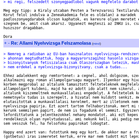
> mi regi, felszedett szonyegpadlobol vagunk megfelelo darabot
Meg egy tipp: a Kiraly utcaban Pesten a Terezvarosi Textilaruha
Korut felol indulva a Zeneakademia fele es oldalan) a maradek

padloszonyegdarabok olcson kaphatok, es keresre olyan meretet e
szegnek be, amit csak akarsz. Ugyanezt megteszi az INKU is, csa
huszszor dragabban. 

+
-
Re: Allami Nyelvvizsga Felszamolasa
(
mind
)
> Nemreg a radioban az EU-ban hasznalatos nyelvvizsga-rendszer
> ahonnan megtudhattuk, hogy a magyarorszagihoz hasonlo vizsga
> bizonyitvanyok fetisizalasa csak Olaszorszagban letezik, mas
> nem erdekel a nyelvvizsga-bizonyitvany, csak a tudas...
Ehhez adalekkent egy remtortenet: a cegnel, ahol dolgozom, szer
alkalmazni egy roman allampolgarsagu magyart. Ilyenkor egy hiva
korben megprobal az altalunk tamasztott felteteleknek megfelelo
allampolgart kuldeni, majd ha ez adott ido alatt nem sikerul, a
altalunk kiszemeltnek munkavallalasi engedelyt. A feltetelek ko
nemetnyelv tudas is szerepelt, a hivatal nem kuldott senkit, me
elutasitottak a munkavallalasi kerelmet, mert az illetonek nem 
nyelvvizsga papirja. Ezt azert tartom felhaboritonak, mert mi s
kerunk semmilyen papirt, de nem is fogadunk el semmit. Egyszeru
lefordittatunk a jelentkezokkel nehany mondatot, aki ezt kepes 
rendelkezik olyan nyelvtudassal, ami nekunk kell, aki pedig nem
sem vesszuk fel, ha felsofoku papirokat lobogtat. 

Happy end azert van: futottunk meg egy kort, de akkor mar a fra
(gotbetus) iras ismeretet kertuk, erre mar nem tudott mit lepni