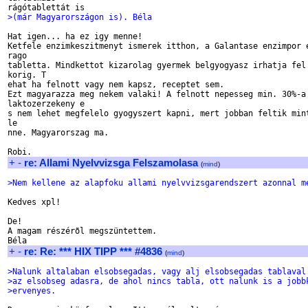
>(már Magyarországon is). Béla
Hat igen... ha ez igy menne! 

Ketfele enzimkeszitmenyt ismerek itthon, a Galantase enzimpor e
rago

tabletta. Mindkettot kizarolag gyermek belgyogyasz irhatja fel 
korig. T

ehat ha felnott vagy nem kapsz, receptet sem.

Ezt magyarazza meg nekem valaki! A felnott nepesseg min. 30%-a

laktozerzekeny e

s nem lehet megfelelo gyogyszert kapni, mert jobban feltik mint
le

nne. Magyarorszag ma.

+
-
re: Allami Nyelvvizsga Felszamolasa
(
mind
)
>Nem kellene az alapfoku allami nyelvvizsgarendszert azonnal m
Kedves xpl!

De!

A magam részérõl megszüntettem.

+
-
re: Re: *** HIX TIPP *** #4836
(
mind
)
>Nalunk altalaban elsobsegadas, vagy alj elsobsegadas tablaval
>az elsobseg adasra, de ahol nincs tabla, ott nalunk is a jobb
>ervenyes.