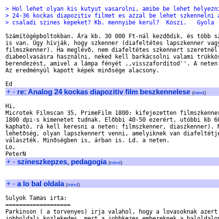
> Hol lehet olyan kis kutyut vasarolni, amibe be lehet helyezn
> 24-36 kockas diapozitiv filmet es azzal be lehet szkennelni 
> csaladi szines kepeket? Kb. mennyibe kerul?  Koszi.   Gyola
Számítógépboltokban. Ára kb. 30 000 Ft-nál kezdõdik, és több sz
is van. Úgy hívják, hogy szkenner (diafeltétes lapszkenner vagy
filmszkenner). Ha meglévõ, nem diafeltétes szkennert szeretnél

diabeolvasásra használni, neked kell barkácsolni valami trükkös
berendezést, amivel a lámpa fényét ,,visszafordítod''. A neten 
Az eredményül kapott képek minõsége alacsony.

+
-
re: Analog 24 kockas diapozitiv film beszkennelese
(
mind
)
Hi,

Microtek Filmscan 35, PrimeFilm 1800: kifejezetten filmszkenner
1800 dpi-s kimenetet tudnak. Elõbbi 40-50 ezerért, utóbbi kb 60
kapható, rá kell keresni a neten: filmszkenner, diaszkenner). M
lehetõség, olyan lapszkennert venni, amelyiknek van diafeltétje
választék. Minõségben is, árban is. Ld. a neten.

Lo,

+
-
szineszkepzes, pedagogia
(
mind
)
+
-
a lo bal oldala
(
mind
)
Sulyok Tamas irta:

===================

Parkinson ( a torvenyes) irja valahol, hogy a lovasoknak azert 
jobboldali kozlekedes, mert a jobbkezes embereknek a baloldalon