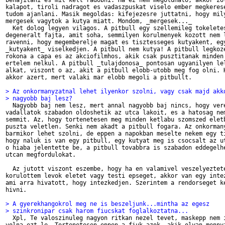
behajitani es mit kell radobni. Ha ez nem megoldhato, akkor zol
kalapot, tiroli nadragot es vadaszpuskat viselo ember megkerese
tudom ajanlani. Masik megoldas: kifejezesre juttatni, hogy mily
mergesek vagytok a kutya miatt. Mondom, _mergesek..._

  Ket dolog legyen vilagos. A pitbull egy szellemileg tokeletes
degeneralt fajta, amit soha, semmilyen korulmenyek kozott nem l
ravenni, hogy megemberelje magat es tisztesseges kutyakent, egy
_kutyakent_ viselkedjen. A pitbull nem kutya! A pitbull legkoze
rokona a capa es az akciofilmhos, akik csak pusztitanak minden 
ertelem nelkul. A pitbull _tulajdonosa_ pontosan ugyanilyen lel
alkat, viszont o az, akit a pitbull elobb-utobb meg fog olni. H
akkor azert, mert valaki mar elobb megoli a pitbullt.

> Az onkormanyzatnal lehet ilyenkor szolni, vagy csak majd akk
> nagyobb baj lesz?

  Nagyobb baj nem lesz, mert annal nagyobb baj nincs, hogy vere
vadallatok szabadon oldoshetik az utca lakoit, es a hatosag nem
semmit. Az, hogy tortenetesen meg minden ketlabu szomszed eletb
puszta veletlen. Senki nem akadt a pitbull fogara. Az onkormany
barmikor lehet szolni, de eppen a napokban meselte nekem egy ti
hogy naluk is van egy pitbull, egy kutyat meg is csocsalt az ut
o hiaba jelentette be, a pitbull tovabbra is szabadon eddegelhe
utcan megfordulokat.

  Az jutott viszont eszembe, hogy ha en valamivel veszelyeztete
korulottem levok eletet vagy testi epseget, akkor van egy intez
ami arra hivatott, hogy intezkedjen. Szerintem a rendorseget ke
hivni.

> A gyerekhangokrol meg ne is beszeljunk...mintha az egesz
> szinkronipar csak harom fiucskat foglalkoztatna...

  Xpl, Te valoszinuleg nagyon ritkan nezel tevet, maskepp nem i