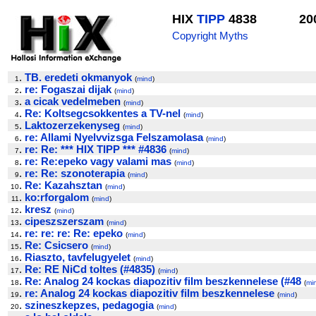
HIX
TIPP
4838
20
Copyright Myths
.
TB. eredeti okmanyok
1
(
mind
)
.
re: Fogaszai dijak
2
(
mind
)
.
a cicak vedelmeben
3
(
mind
)
.
Re: Koltsegcsokkentes a TV-nel
4
(
mind
)
.
Laktozerzekenyseg
5
(
mind
)
.
re: Allami Nyelvvizsga Felszamolasa
6
(
mind
)
.
re: Re: *** HIX TIPP *** #4836
7
(
mind
)
.
re: Re:epeko vagy valami mas
8
(
mind
)
.
re: Re: szonoterapia
9
(
mind
)
.
Re: Kazahsztan
10
(
mind
)
.
ko:rforgalom
11
(
mind
)
.
kresz
12
(
mind
)
.
cipeszszerszam
13
(
mind
)
.
re: re: re: Re: epeko
14
(
mind
)
.
Re: Csicsero
15
(
mind
)
.
Riaszto, tavfelugyelet
16
(
mind
)
.
Re: RE NiCd toltes (#4835)
17
(
mind
)
.
Re: Analog 24 kockas diapozitiv film beszkennelese (#48
18
(
mi
.
re: Analog 24 kockas diapozitiv film beszkennelese
19
(
mind
)
.
szineszkepzes, pedagogia
20
(
mind
)