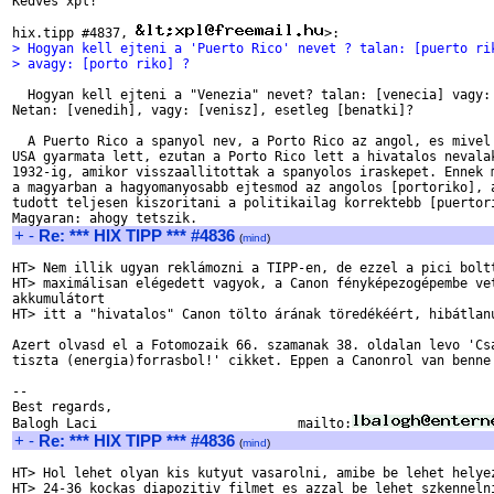
Kedves xpl!

hix.tipp #4837, 
> Hogyan kell ejteni a 'Puerto Rico' nevet ? talan: [puerto ri
> avagy: [porto riko] ?
  Hogyan kell ejteni a "Venezia" nevet? talan: [venecia] vagy: 
Netan: [venedih], vagy: [venisz], esetleg [benatki]?

  A Puerto Rico a spanyol nev, a Porto Rico az angol, es mivel 
USA gyarmata lett, ezutan a Porto Rico lett a hivatalos nevalak
1932-ig, amikor visszaallitottak a spanyolos iraskepet. Ennek m
a magyarban a hagyomanyosabb ejtesmod az angolos [portoriko], a
tudott teljesen kiszoritani a politikailag korrektebb [puertori
+
-
Re: *** HIX TIPP *** #4836
(
mind
)
HT> Nem illik ugyan reklámozni a TIPP-en, de ezzel a pici boltt
HT> maximálisan elégedett vagyok, a Canon fényképezogépembe vet
akkumulátort

HT> itt a "hivatalos" Canon tölto árának töredékéért, hibátlanu
Azert olvasd el a Fotomozaik 66. szamanak 38. oldalan levo 'Csa
tiszta (energia)forrasbol!' cikket. Eppen a Canonrol van benne 
-- 

Best regards,

Balogh Laci                          mailto:
+
-
Re: *** HIX TIPP *** #4836
(
mind
)
HT> Hol lehet olyan kis kutyut vasarolni, amibe be lehet helyez
HT> 24-36 kockas diapozitiv filmet es azzal be lehet szkennelni