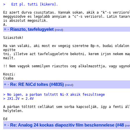
>   Ezt pl. tutti [kikero].
Ez azert durva csusztatas. Vannak sokan, akik a "k"-s verziorol
meggyozodve es legalabb annyian a "c"-s verziorol. Latin tanaro
is abszolut megoszlik.

+
-
Riaszto, tavfelugyelet
(
mind
)
Sziasztok!

Ha van valaki, aki most ev vegeig szeretne Bp-n, budai oldalon 
epitte

tni, illetve azt tavfelugyeletre bekotni, kerem irjon nekem mag
mailt.

!! Nem vagyok semmilyen riasztos ceg alkalmazottja, vagy ugynok
Koszi:

+
-
Re: RE NiCd toltes (#4835)
(
mind
)
> No igen, a parban toltott Ni-X aksik feszultsege
> 2X1.2V = 2.4V
A párban töltött cellákat sem sorba kapcsolják, így a fenti áll
helytelen.

+
-
Re: Analog 24 kockas diapozitiv film beszkennelese (#48
(
mi