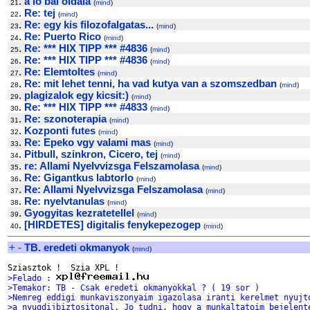
.
a lo bal oldala
21
(
mind
)
.
Re: tej
22
(
mind
)
.
Re: egy kis filozofalgatas...
23
(
mind
)
.
Re: Puerto Rico
24
(
mind
)
.
Re: *** HIX TIPP *** #4836
25
(
mind
)
.
Re: *** HIX TIPP *** #4836
26
(
mind
)
.
Re: Elemtoltes
27
(
mind
)
.
Re: mit lehet tenni, ha vad kutya van a szomszedban
28
(
mind
)
.
plagizalok egy kicsit:)
29
(
mind
)
.
Re: *** HIX TIPP *** #4833
30
(
mind
)
.
Re: szonoterapia
31
(
mind
)
.
Kozponti futes
32
(
mind
)
.
Re: Epeko vgy valami mas
33
(
mind
)
.
Pitbull, szinkron, Cicero, tej
34
(
mind
)
.
re: Allami Nyelvvizsga Felszamolasa
35
(
mind
)
.
Re: Gigantkus labtorlo
36
(
mind
)
.
Re: Allami Nyelvvizsga Felszamolasa
37
(
mind
)
.
Re: nyelvtanulas
38
(
mind
)
.
Gyogyitas kezratetellel
39
(
mind
)
.
[HIRDETES] digitalis fenykepezogep
40
(
mind
)
+
-
TB. eredeti okmanyok
(
mind
)
>Felado : 
>Temakor: TB - Csak eredeti okmanyokkal ? ( 19 sor )
>Nemreg eddigi munkaviszonyaim igazolasa iranti kerelmet nyujt
>a nyugdijbiztositonal. Jo tudni, hogy a munkaltatoim bejelent