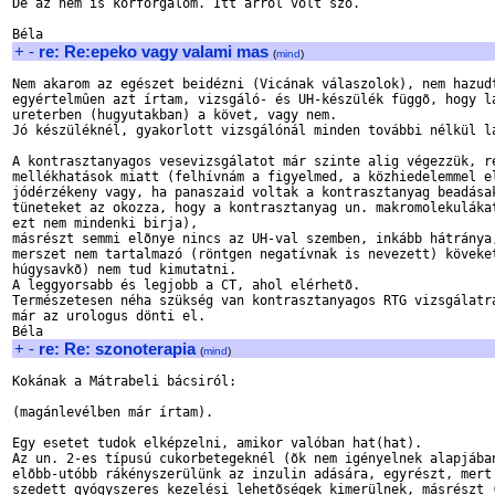
De az nem is körforgalom. Itt arról volt szó.

+
-
re: Re:epeko vagy valami mas
(
mind
)
Nem akarom az egészet beidézni (Vicának válaszolok), nem hazudt
egyértelmûen azt írtam, vizsgáló- és UH-készülék függõ, hogy lá
ureterben (hugyutakban) a követ, vagy nem.

Jó készüléknél, gyakorlott vizsgálónál minden további nélkül lá
A kontrasztanyagos vesevizsgálatot már szinte alig végezzük, ré
mellékhatások miatt (felhívnám a figyelmed, a közhiedelemmel el
jódérzékeny vagy, ha panaszaid voltak a kontrasztanyag beadásak
tüneteket az okozza, hogy a kontrasztanyag un. makromolekulákat
ezt nem mindenki birja),

másrészt semmi elõnye nincs az UH-val szemben, inkább hátránya,
merszet nem tartalmazó (röntgen negatívnak is nevezett) köveket
húgysavkõ) nem tud kimutatni.

A leggyorsabb és legjobb a CT, ahol elérhetõ.

Természetesen néha szükség van kontrasztanyagos RTG vizsgálatra
már az urologus dönti el.

+
-
re: Re: szonoterapia
(
mind
)
Kokának a Mátrabeli bácsiról:

(magánlevélben már írtam).

Egy esetet tudok elképzelni, amikor valóban hat(hat).

Az un. 2-es típusú cukorbetegeknél (õk nem igényelnek alapjában
elõbb-utóbb rákényszerülünk az inzulin adására, egyrészt, mert 
szedett gyógyszeres kezelési lehetõségek kimerülnek, másrészt (