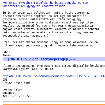
>en megis orvoshoz fordulok, ha beteg vagyok, es nem 
>kezratetellel gyogyito csodataltoshoz.
En is pontosan igy velekedtem, amig a hatfajasomon az

orvosok nem tudtak segiteni es azt egy kezratetellel

gyogyito _orvos_ mulasztotta el. Utana pedig egy

terdoperaciotol (meniscus szakadas) kimelt meg egy ilyen

kezeles. Az ortoped foorvos a ket MRT-t osszehasonlitva

nagyon csodalkozott, a mutetet lemondta es amikor elmondtam

neki gyogyulasom tortenetet azt valaszolta, hogy minden

megengedett, ami hasznal :-)

Ezzel nem azt akarom mondani, hogy ne menj orvoshoz, de ha

ott nem kapsz segitseget, gondolj erre a lehetosegre is.

Udv

+
-
[HIRDETES] digitalis fenykepezogep
(
mind
)
Elado tizhonapos, HP Photosmart 620 tipusu digitalis fenykepezo
kartyaval egyutt. ara 55 000 Ft

http://h10010.www1.hp.com/wwpc/us/en/ho/WF06b/15179-64213-6

953

-75955-75956.html

porvai tibor

budapest
