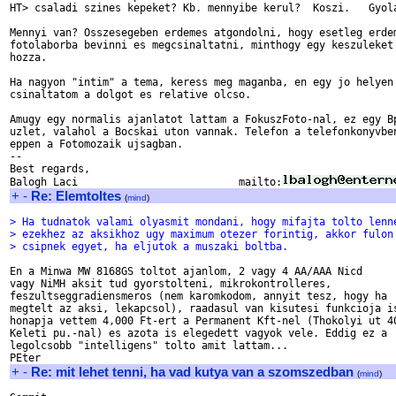
HT> csaladi szines kepeket? Kb. mennyibe kerul?  Koszi.   Gyola
Mennyi van? Osszesegeben erdemes atgondolni, hogy esetleg erdem
fotolaborba bevinni es megcsinaltatni, minthogy egy keszuleket 
hozza.

Ha nagyon "intim" a tema, keress meg maganba, en egy jo helyen

csinaltatom a dolgot es relative olcso.

Amugy egy normalis ajanlatot lattam a FokuszFoto-nal, ez egy Bp
uzlet, valahol a Bocskai uton vannak. Telefon a telefonkonyvben
eppen a Fotomozaik ujsagban.

-- 

Best regards,

Balogh Laci                          mailto:
+
-
Re: Elemtoltes
(
mind
)
> Ha tudnatok valami olyasmit mondani, hogy mifajta tolto lenn
> ezekhez az aksikhoz ugy maximum otezer forintig, akkor fulon
> csipnek egyet, ha eljutok a muszaki boltba.
En a Minwa MW 8168GS toltot ajanlom, 2 vagy 4 AA/AAA Nicd 

vagy NiMH aksit tud gyorstolteni, mikrokontrolleres, 

feszultseggradiensmeros (nem karomkodom, annyit tesz, hogy ha 

megtelt az aksi, lekapcsol), raadasul van kisutesi funkcioja is
honapja vettem 4,000 Ft-ert a Permanent Kft-nel (Thokolyi ut 40
Keleti pu.-nal) es azota is elegedett vagyok vele. Eddig ez a 

legolcsobb "intelligens" tolto amit lattam... 

+
-
Re: mit lehet tenni, ha vad kutya van a szomszedban
(
mind
)