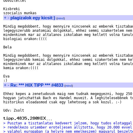
Udvozlettel

Kisbreki

+
-
plagizalok egy kicsit:)
(
mind
)
Mindig megdobbent, hogy mennyire nincsenek az emberek tisztaban
legegyszerubb anatomiai dolgokkal, ehhez semmi szakertelem nem 
mindenkinek mar az altalanos iskolaban meg kellett volna tanuln
biologiai orakon:((((

Bela

Mindig megdobbent, hogy mennyire nincsenek az emberek tisztaban
legegyszerubb kemiai dolgokkal, ehhez semmi szakertelem nem kel
mindenkinek mar az altalanos iskolaban meg kellett volna tanuln
kemia orakon:((((

Eva

+
-
Re: *** HIX TIPP *** #4833
(
mind
)
Ehhez kepes a zenetudosok maig nem tudnak megegyezni, hogy 250 
hogyan jatszhattak Bach es Handel muveit. A leghitelesebbnek tu
historikus eloadasmod csak egy lehetoseg a sok kozul. :-)

Udv: Zsolt

> Pusztan a tisztanlatas kedveert jelzem, hogy tudos elotaggal
> rendelkezo uriember eroteljesen allitotta, hogy 20.000 evvel
> valahol europaban (a helyre nem emelkeszem) magyarul beszelt