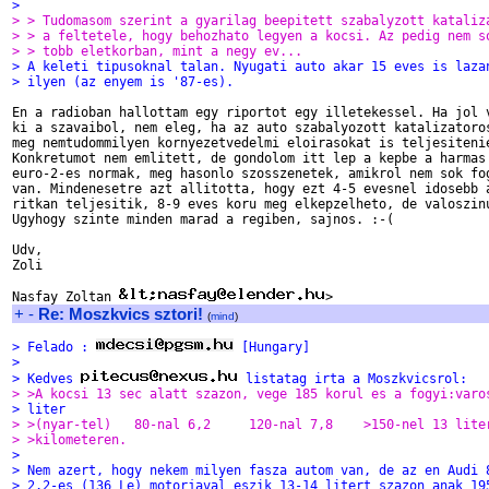
>
> > Tudomasom szerint a gyarilag beepitett szabalyzott kataliz
> > a feltetele, hogy behozhato legyen a kocsi. Az pedig nem s
> > tobb eletkorban, mint a negy ev...
> A keleti tipusoknal talan. Nyugati auto akar 15 eves is laza
> ilyen (az enyem is '87-es).
En a radioban hallottam egy riportot egy illetekessel. Ha jol v
ki a szavaibol, nem eleg, ha az auto szabalyozott katalizatoros
meg nemtudommilyen kornyezetvedelmi eloirasokat is teljesitenie
Konkretumot nem emlitett, de gondolom itt lep a kepbe a harmas 
euro-2-es normak, meg hasonlo szosszenetek, amikrol nem sok fog
van. Mindenesetre azt allitotta, hogy ezt 4-5 evesnel idosebb a
ritkan teljesitik, 8-9 eves koru meg elkepzelheto, de valoszinu
Ugyhogy szinte minden marad a regiben, sajnos. :-(

Udv,

Zoli

Nasfay Zoltan 
+
-
Re: Moszkvics sztori!
(
mind
)
> Felado : 
 [Hungary]
>
> Kedves 
 listatag irta a Moszkvicsrol:
> >A kocsi 13 sec alatt szazon, vege 185 korul es a fogyi:varo
> liter
> >(nyar-tel)   80-nal 6,2     120-nal 7,8    >150-nel 13 lite
> >kilometeren.
>
> Nem azert, hogy nekem milyen fasza autom van, de az en Audi 
> 2.2-es (136 Le) motorjaval eszik 13-14 litert szazon anak 19