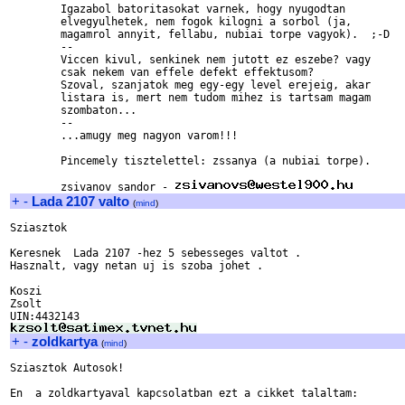
	Igazabol batoritasokat varnek, hogy nyugodtan

	elvegyulhetek, nem fogok kilogni a sorbol (ja,

	magamrol annyit, fellabu, nubiai torpe vagyok).  ;-D

	--

	Viccen kivul, senkinek nem jutott ez eszebe? vagy

	csak nekem van effele defekt effektusom?

	Szoval, szanjatok meg egy-egy level erejeig, akar

	listara is, mert nem tudom mihez is tartsam magam

	szombaton...

	--

	...amugy meg nagyon varom!!!

	Pincemely tisztelettel: zssanya (a nubiai torpe).

	zsivanov sandor - 
+
-
Lada 2107 valto
(
mind
)
Sziasztok 

Keresnek  Lada 2107 -hez 5 sebesseges valtot .

Hasznalt, vagy netan uj is szoba johet .

Koszi 

Zsolt

+
-
zoldkartya
(
mind
)
Sziasztok Autosok!

En  a zoldkartyaval kapcsolatban ezt a cikket talaltam:
