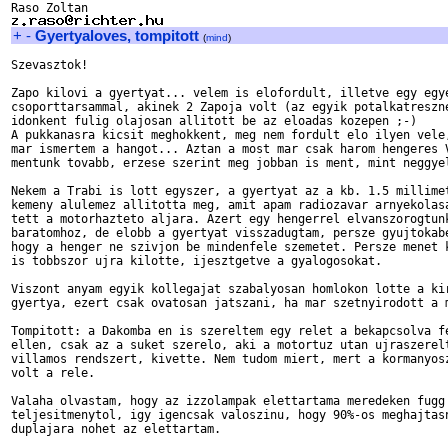
+
-
Gyertyaloves, tompitott
(
mind
)
Szevasztok!

Zapo kilovi a gyertyat... velem is elofordult, illetve egy egye
csoporttarsammal, akinek 2 Zapoja volt (az egyik potalkatreszne
idonkent fulig olajosan allitott be az eloadas kozepen ;-)

A pukkanasra kicsit meghokkent, meg nem fordult elo ilyen vele,
mar ismertem a hangot... Aztan a most mar csak harom hengeres V
mentunk tovabb, erzese szerint meg jobban is ment, mint neggyel
Nekem a Trabi is lott egyszer, a gyertyat az a kb. 1.5 millimet
kemeny alulemez allitotta meg, amit apam radiozavar arnyekolasa
tett a motorhazteto aljara. Azert egy hengerrel elvanszorogtunk
baratomhoz, de elobb a gyertyat visszadugtam, persze gyujtokabe
hogy a henger ne szivjon be mindenfele szemetet. Persze menet k
is tobbszor ujra kilotte, ijesztgetve a gyalogosokat.

Viszont anyam egyik kollegajat szabalyosan homlokon lotte a kir
gyertya, ezert csak ovatosan jatszani, ha mar szetnyirodott a m
Tompitott: a Dakomba en is szereltem egy relet a bekapcsolva fe
ellen, csak az a suket szerelo, aki a motortuz utan ujraszerelt
villamos rendszert, kivette. Nem tudom miert, mert a kormanyosz
volt a rele.

Valaha olvastam, hogy az izzolampak elettartama meredeken fugg 
teljesitmenytol, igy igencsak valoszinu, hogy 90%-os meghajtasn
duplajara nohet az elettartam.
