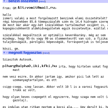
+
-
benzin osszetetel
(
mind
)
From: GM 
>

hello

ismeri valaki a most forgalmazott benzinek elemi összetételét?

régi könyvekben 85,6 tömegszázalék szén és 14,4 hidrogén szerep
de most már akár egy-két százalékban tartalmazhat oxigént is, a
kopogáscsökkentõ aldehidvegyületek egyik összetevõje. ezáltal n
százalékkal megváltozik az optimális keverékarány. még az sem

mindegy, hogy 95-ös vagy 98-as ólommentesrõl van szó. a fizikai
tulajdonságaik, párolgási képességük, forráspontjuk is teljesen
+
-
megnott fogyasztas
(
mind
)
Sziasztok Autosok,

 irta, hogy hirtelen sokat fog
      mast

nem vesz eszre. En akkor jartam igy, amikor pici luk lett az

      uzemanyagtartalyon, es ott

csipp-csepp, szep lassan. Akkor volt 10 l is a varosi fogyaszta
      trukk az volt,

hogy olyan keves csepegett el egyszerre, hogy szaga nem volt (a
      gazolaj),

es indulas utan ritkan neztem a kocsi ala.... Ugy derult ki, ho