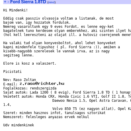
+
-
Ford Sierra 1.8TD
(
mind
)
Hi Mindenki!

Eddig csak passziv olvasoja voltam a listanak, de most

bajom van, igy hozzatok fordulok.

Nemreg vasaroltunk egy 9 eves Fordot, es lenne egy-ket

bagatelnek tuno kerdesem olyan emberekhez, aki szinten ilyet ha
(hol kell leereszteni az olajat ill. a hutoviz cserejenek menet
Ha valaki tud olyan konyvesboltot, ahol lehet konyveket

kapni mindenfele tipushoz ( pl. Ford Sierra :)), amiben a

kisebb-nagyobb szerelesek le vannak irva, az is nagy

segitseg lenne.

Elore is kosz a valaszert.

Picistati

Nev: Raso Zoltan

E-mail: 
Foglalkozas: rendszergizda

Sajat autok: Lada 1200 ( 8 evig), Ford Sierra 1.8 TD ( 1 honapj
Vezetett autok: Honda CRX, Honda Civic 1.6 VTI, Golf II 1.8, To
                        Daewoo Nexia 1.5, Opel Astra Caravan, C
1.4,

                        Volvo 850 T5 (ez nagyon allat), Opel Ka
Szeret: minden hasznos infot, tanulsagos sztorikat

Nemszeret: felesleges anyazas ervek nelkul

Udv mindenkinek
