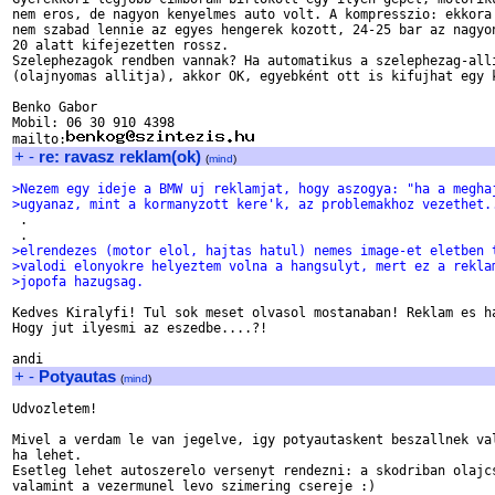
nem eros, de nagyon kenyelmes auto volt. A kompresszio: ekkora 
nem szabad lennie az egyes hengerek kozott, 24-25 bar az nagyon
20 alatt kifejezetten rossz.

Szelephezagok rendben vannak? Ha automatikus a szelephezag-alli
(olajnyomas allitja), akkor OK, egyebként ott is kifujhat egy k
Benko Gabor

Mobil: 06 30 910 4398

mailto:
+
-
re: ravasz reklam(ok)
(
mind
)
>Nezem egy ideje a BMW uj reklamjat, hogy aszogya: "ha a megha
>ugyanaz, mint a kormanyzott kere'k, az problemakhoz vezethet.

 .

>elrendezes (motor elol, hajtas hatul) nemes image-et eletben 
>valodi elonyokre helyeztem volna a hangsulyt, mert ez a rekla
>jopofa hazugsag.
Kedves Kiralyfi! Tul sok meset olvasol mostanaban! Reklam es ha
Hogy jut ilyesmi az eszedbe....?!

+
-
Potyautas
(
mind
)
Udvozletem!

Mivel a verdam le van jegelve, igy potyautaskent beszallnek val
ha lehet.

Esetleg lehet autoszerelo versenyt rendezni: a skodriban olajcs
valamint a vezermunel levo szimering csereje :)
