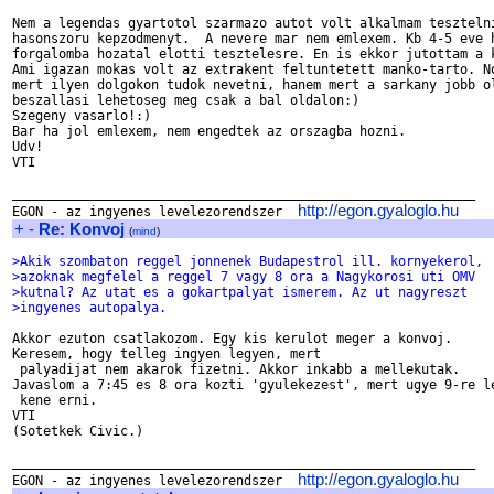
Nem a legendas gyartotol szarmazo autot volt alkalmam tesztelni
hasonszoru kepzodmenyt.  A nevere mar nem emlexem. Kb 4-5 eve h
forgalomba hozatal elotti tesztelesre. En is ekkor jutottam a k
Ami igazan mokas volt az extrakent feltuntetett manko-tarto. No
mert ilyen dolgokon tudok nevetni, hanem mert a sarkany jobb ol
beszallasi lehetoseg meg csak a bal oldalon:)

Szegeny vasarlo!:)

Bar ha jol emlexem, nem engedtek az orszagba hozni.

Udv!

VTI

____________________________________________________________

http://egon.gyaloglo.hu
EGON - az ingyenes levelezorendszer  
+
-
Re: Konvoj
(
mind
)
>Akik szombaton reggel jonnenek Budapestrol ill. kornyekerol,
>azoknak megfelel a reggel 7 vagy 8 ora a Nagykorosi uti OMV
>kutnal? Az utat es a gokartpalyat ismerem. Az ut nagyreszt
>ingyenes autopalya.
Akkor ezuton csatlakozom. Egy kis kerulot meger a konvoj.

Keresem, hogy telleg ingyen legyen, mert

 palyadijat nem akarok fizetni. Akkor inkabb a mellekutak.

Javaslom a 7:45 es 8 ora kozti 'gyulekezest', mert ugye 9-re le
 kene erni.

VTI

(Sotetkek Civic.)

____________________________________________________________

http://egon.gyaloglo.hu
EGON - az ingyenes levelezorendszer  