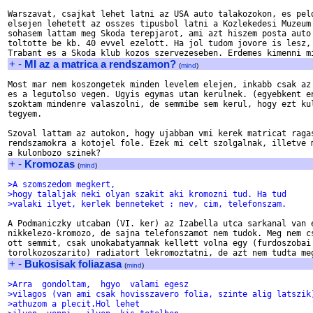
Warszavat, csajkat lehet latni az USA auto talakozokon, es peld
elsejen lehetett az osszes tipusbol latni a Kozlekedesi Muzeum 
sohasem lattam meg Skoda terepjarot, ami azt hiszem posta auto 
toltotte be kb. 40 evvel ezelott. Ha jol tudom jovore is lesz, 
+
-
MI az a matrica a rendszamon?
(
mind
)
Most mar nem koszongetek minden levelem elejen, inkabb csak az 
es a legutolso vegen. Ugyis egymas utan kerulnek. (egyebkent en
szoktam mindenre valaszolni, de semmibe sem kerul, hogy ezt kul
tegyem.

Szoval lattam az autokon, hogy ujabban vmi kerek matricat ragas
rendszamokra a kotojel fole. Ezek mi celt szolgalnak, illetve m
+
-
Kromozas
(
mind
)
>A szomszedom megkert,
>hogy talaljak neki olyan szakit aki kromozni tud. Ha tud
>valaki ilyet, kerlek benneteket : nev, cim, telefonszam.
A Podmaniczky utcaban (VI. ker) az Izabella utca sarkanal van e
nikkelezo-kromozo, de sajna telefonszamot nem tudok. Meg nem cs
ott semmit, csak unokabatyamnak kellett volna egy (furdoszobai

+
-
Bukosisak foliazasa
(
mind
)
>Arra  gondoltam,  hgyo  valami egesz
>vilagos (van ami csak hovisszavero folia, szinte alig latszik
>athuzom a plecit.Hol lehet