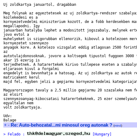
Uj zoldkartya januartol, dragabban

Meg folynak az egyeztetesek az uj zoldkartya-rendszer szabalyai
kozlekedesi es a

kornyezetvedelmi miniszterium kozott, de a fobb kerdesekben mar
megallapodni. Igy

januarban hatalyba lephet a modositott jogszabaly, melynek erte
jovo evtol a

muhelyeket is szigorubban ellenorzik, kibovul a kotelezoen mere
kornyezetet szennyezo

anyagok kore. A kotelezo vizsgalat eddig atlagosan 2500 forintb
az

autotulajdonosoknak, jovore a koltsegek tipustol fuggoen 3000 f
akar 15 ezerig is

terjedhetnek. A hatarertekek kirivo tullepese eseten a szabalys
eljarason kivul a forgalmi

engedelyt is bevonhatja a hatosag. Az uj zoldkartya az autok re
matricakent kerul

majd fel, egyben jelzi a gepjarmu kornyezetvedelmi kategoriajat
Magyarorszagon tavaly a 2,5 millio gepjarmu 20 szazaleka nem fe
az eloirt

szennyezoanyag-kibocsatasi hatarertekeknek, 25 ezer szemelyauto
egyaltalan nem

volt zoldkartyaja.

Udv:

+
-
Re: Auto-behozatal...mi minosul oreg autonak ?
(
mind
)
> Felado : 
 [Hungary]