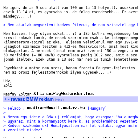
No igen, de az 9 sec alatt van 100-on (a 13 helyett), osszkerek
eszik 13-14-et, es gyorsabb is, de foleg csendesebb... Ez azert
mindegy... :)

> Nem akarlak megserteni kedves Pitecus, de nem szineztel egy 
Nem hiszem, hogy olyan sokat... :) a 185 km/h-s vegsebesseg ten
kicsit soknak tunik, de ennek szerintem csak a kellokeppen megn
kilometerora-spiral az oka. Teljesen veletlenul van egy 1971-es
ujsagbol szarmazo tesztem a 412-es Moszkvicsrol, amit most kiva
elokapartam. A meresek (tehat nem ora) szerint 150 a vege, a nu
50 merfoldre (= 80 km/h) gyorsulasa pedig 10.2 sec, amit a szer
jonak iteltek. Ezek utan a 13 sec mar nem is tunik lehetetlenne
Egyebkent a motor nem orosz, hanem francia Peugeot-fejlesztes. 
nem az orosz fejlesztomernokok ilyen ugyesek... :)

Udv,

Zoli

Nasfay Zoltan 
+
-
ravasz BMW reklam
(
mind
)
> Felado : 
 [Hungary]
>
> Nezem egy ideje a BMW uj reklamjat, hogy aszogya: "ha a megh
> ugyanaz, mint a kormanyzott kere'k, az problemakhoz vezethet
> Kedves szakemberek! Homalyositson mar fel valaki, ugyan mife
> vezethet mindez?