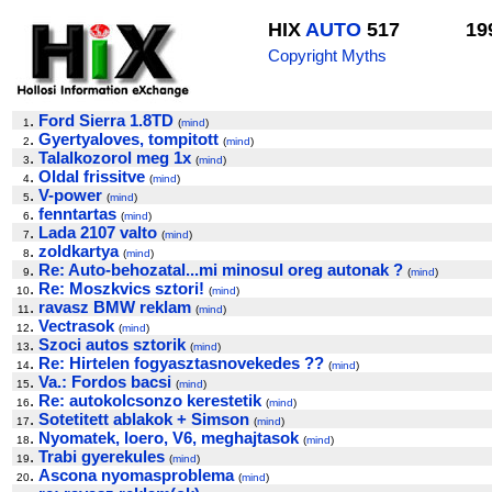
HIX
AUTO
517
19
Copyright Myths
.
Ford Sierra 1.8TD
1
(
mind
)
.
Gyertyaloves, tompitott
2
(
mind
)
.
Talalkozorol meg 1x
3
(
mind
)
.
Oldal frissitve
4
(
mind
)
.
V-power
5
(
mind
)
.
fenntartas
6
(
mind
)
.
Lada 2107 valto
7
(
mind
)
.
zoldkartya
8
(
mind
)
.
Re: Auto-behozatal...mi minosul oreg autonak ?
9
(
mind
)
.
Re: Moszkvics sztori!
10
(
mind
)
.
ravasz BMW reklam
11
(
mind
)
.
Vectrasok
12
(
mind
)
.
Szoci autos sztorik
13
(
mind
)
.
Re: Hirtelen fogyasztasnovekedes ??
14
(
mind
)
.
Va.: Fordos bacsi
15
(
mind
)
.
Re: autokolcsonzo kerestetik
16
(
mind
)
.
Sotetitett ablakok + Simson
17
(
mind
)
.
Nyomatek, loero, V6, meghajtasok
18
(
mind
)
.
Trabi gyerekules
19
(
mind
)
.
Ascona nyomasproblema
20
(
mind
)