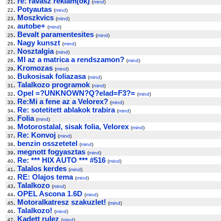
.
re: ravasz reklam(ok)
21
(
mind
)
.
Potyautas
22
(
mind
)
.
Moszkvics
23
(
mind
)
.
autobe+
24
(
mind
)
.
Bevalt paramentesites
25
(
mind
)
.
Nagy kunszt
26
(
mind
)
.
Nosztalgia
27
(
mind
)
.
MI az a matrica a rendszamon?
28
(
mind
)
.
Kromozas
29
(
mind
)
.
Bukosisak foliazasa
30
(
mind
)
.
Talalkozo programok
31
(
mind
)
.
Opel =?UNKNOWN?Q?elad=F3?=
32
(
mind
)
.
Re:Mi a fene az a Velorex?
33
(
mind
)
.
Re: sotetitett ablakok trabira
34
(
mind
)
.
Folia
35
(
mind
)
.
Motorostalal, sisak folia, Velorex
36
(
mind
)
.
Re: Konvoj
37
(
mind
)
.
benzin osszetetel
38
(
mind
)
.
megnott fogyasztas
39
(
mind
)
.
Re: *** HIX AUTO *** #516
40
(
mind
)
.
Talalos kerdes
41
(
mind
)
.
RE: Olajos tema
42
(
mind
)
.
Talalkozo
43
(
mind
)
.
OPEL Ascona 1.6D
44
(
mind
)
.
Motoralkatresz szakuzlet!
45
(
mind
)
.
Talalkozo!
46
(
mind
)
.
Kadett rulez
47
(
mind
)