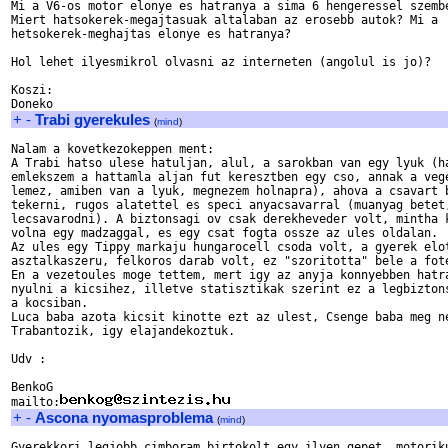
Mi a V6-os motor elonye es hatranya a sima 6 hengeressel szembe
Miert hatsokerek-megajtasuak altalaban az erosebb autok? Mi a

hetsokerek-meghajtas elonye es hatranya?

Hol lehet ilyesmikrol olvasni az interneten (angolul is jo)?

Koszi:

+
-
Trabi gyerekules
(
mind
)
Nalam a kovetkezokeppen ment:

A Trabi hatso ulese hatuljan, alul, a sarokban van egy lyuk (ha
emlekszem a hattamla aljan fut keresztben egy cso, annak a vege
lemez, amiben van a lyuk, megnezem holnapra), ahova a csavart b
tekerni, rugos alatettel es speci anyacsavarral (muanyag betet,
lecsavarodni). A biztonsagi ov csak derekheveder volt, mintha k
volna egy madzaggal, es egy csat fogta ossze az ules oldalan.

Az ules egy Tippy markaju hungarocell csoda volt, a gyerek elot
asztalkaszeru, felkoros darab volt, ez "szoritotta" bele a fote
En a vezetoules moge tettem, mert igy az anyja konnyebben hatra
nyulni a kicsihez, illetve statisztikak szerint ez a legbiztons
a kocsiban.

Luca baba azota kicsit kinotte ezt az ulest, Csenge baba meg ne
Trabantozik, igy elajandekoztuk.

Udv :

BenkoG

mailto:
+
-
Ascona nyomasproblema
(
mind
)
Gyerekkori legjobb cimboram birtokolt egy ilyen gepet, motoriku