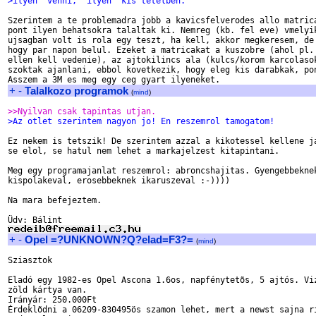
>ilyen  venni,  ilyen  kis tetelben.
Szerintem a te problemadra jobb a kavicsfelverodes allo matrica
pont ilyen behatsokra talaltak ki. Nemreg (kb. fel eve) vmelyik
ujsagban volt is rola egy teszt, ha kell, akkor megkeresem, de 
hogy par napon belul. Ezeket a matricakat a kuszobre (ahol pl. 
ellen kell vedenie), az ajtokilincs ala (kulcs/korom karcolasok
szoktak ajanlani, ebbol kovetkezik, hogy eleg kis darabkak, pon
+
-
Talalkozo programok
(
mind
)
>>Nyilvan csak tapintas utjan.
>Az otlet szerintem nagyon jo! En reszemrol tamogatom!
Ez nekem is tetszik! De szerintem azzal a kikotessel kellene ja
se elol, se hatul nem lehet a markajelzest kitapintani.

Meg egy programajanlat reszemrol: abroncshajitas. Gyengebbeknek
kispolakeval, erosebbeknek ikaruszeval :-))))

Na mara befejeztem.

+
-
Opel =?UNKNOWN?Q?elad=F3?=
(
mind
)
Sziasztok

Eladó egy 1982-es Opel Ascona 1.6os, napfénytetõs, 5 ajtós. Viz
zöld kártya van.

Irányár: 250.000Ft

Érdeklõdni a 06209-830495ös szamon lehet, mert a newst sajna ri