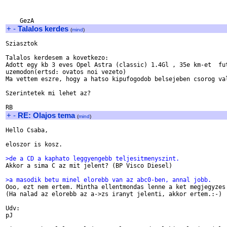
+
-
Talalos kerdes
(
mind
)
Sziasztok

Talalos kerdesem a kovetkezo:

Adott egy kb 3 eves Opel Astra (classic) 1.4Gl , 35e km-et  fut
uzemodon(ertsd: ovatos noi vezeto)

Ma vettem eszre, hogy a hatso kipufogodob belsejeben csorog val
Szerintetek mi lehet az?

+
-
RE: Olajos tema
(
mind
)
Hello Csaba,

eloszor is kosz.

>de a CD a kaphato leggyengebb teljesitmenyszint.

Akkor a sima C az mit jelent? (BP Visco Diesel)

>a masodik betu minel elorebb van az abc0-ben, annal jobb.

Ooo, ezt nem ertem. Mintha ellentmondas lenne a ket megjegyzes 
(Ha nalad az elorebb az a->zs iranyt jelenti, akkor ertem.:-)

Udv:

pJ
