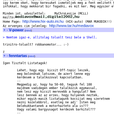
igy kerem oket, hogy keresuket ismeteljek meg a fent emlitett P
infokkal, hogy mekkorat bir fogadni, es mit ker. Meg egyszer el
Minden jot, udvozlettel:     MyChroLesLie (MCLL)

mailto:
http://www.hix-auto.ini.hu
Home Page: 
 (HIX-auto) (MAR MUKODIK!!)

http://www.tar.hu/mediavox
Az ervenyes cim jelenleg: 
+
-
V-power
(
mind
)
> Nemtom igaz-e, allitolag toluolt tesz bele a Shell.
trinitro-toluolt? robbanomotor... :-)

+
-
fenntartas
(
mind
)
Igen Tisztelt Listatagok!

	Lehet, hogy egy  kicsit Off-topic leszek,	

	meg bolondnak latszom, de azert lenne egy

	kerdesem a talalkozoval kapcsolatban. 

	--

	Megpedig az, hogy ha 50-60, tegyuk fel 100

	majdnem vadidegen ember talalkozik egymassal,

	nem lesz egy kicsit merevebb a hangulat? Nem

	lesz bennem az az erzes, hogy hulyenek neztek,

	mikor egyik-masik listatagunk kocsijat meg szeretnem

	nezni kozelebbrol, esetleg ne adj' Isten meg

	belekukkantanek a motorhazteto ala is??? 

	Vagy valami bargyusagot kerdezek barkitol???

	--
