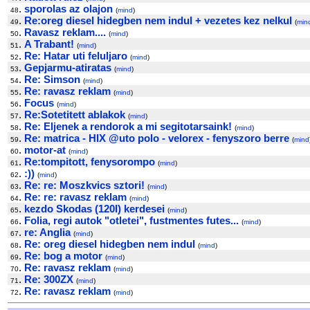
.
sporolas az olajon
48
(
mind
)
.
Re:oreg diesel hidegben nem indul + vezetes kez nelkul
49
(
min
.
Ravasz reklam....
50
(
mind
)
.
A Trabant!
51
(
mind
)
.
Re: Hatar uti feluljaro
52
(
mind
)
.
Gepjarmu-atiratas
53
(
mind
)
.
Re: Simson
54
(
mind
)
.
Re: ravasz reklam
55
(
mind
)
.
Focus
56
(
mind
)
.
Re:Sotetitett ablakok
57
(
mind
)
.
Re: Eljenek a rendorok a mi segitotarsaink!
58
(
mind
)
.
Re: matrica - HIX @uto polo - velorex - fenyszoro berre
59
(
mind
.
motor-at
60
(
mind
)
.
Re:tompitott, fenysorompo
61
(
mind
)
.
:))
62
(
mind
)
.
Re: re: Moszkvics sztori!
63
(
mind
)
.
Re: re: ravasz reklam
64
(
mind
)
.
kezdo Skodas (120l) kerdesei
65
(
mind
)
.
Folia, regi autok "otletei", fustmentes futes...
66
(
mind
)
.
re: Anglia
67
(
mind
)
.
Re: oreg diesel hidegben nem indul
68
(
mind
)
.
Re: bog a motor
69
(
mind
)
.
Re: ravasz reklam
70
(
mind
)
.
Re: 300ZX
71
(
mind
)
.
Re: ravasz reklam
72
(
mind
)