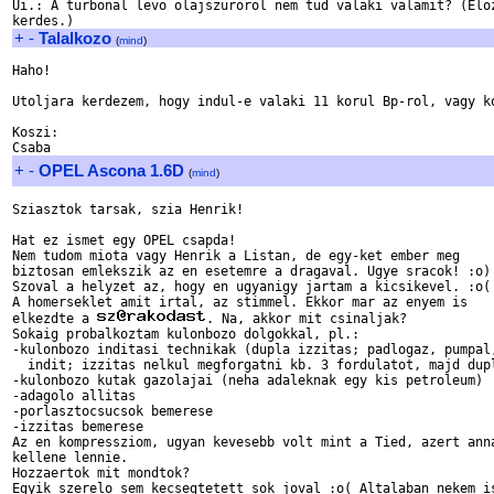
Ui.: A turbonal levo olajszurorol nem tud valaki valamit? (Eloz
+
-
Talalkozo
(
mind
)
Haho!

Utoljara kerdezem, hogy indul-e valaki 11 korul Bp-rol, vagy ko
Koszi:

+
-
OPEL Ascona 1.6D
(
mind
)
Sziasztok tarsak, szia Henrik!

Hat ez ismet egy OPEL csapda!

Nem tudom miota vagy Henrik a Listan, de egy-ket ember meg

biztosan emlekszik az en esetemre a dragaval. Ugye sracok! :o)

Szoval a helyzet az, hogy en ugyanigy jartam a kicsikevel. :o(

A homerseklet amit irtal, az stimmel. Ekkor mar az enyem is 

elkezdte a 
. Na, akkor mit csinaljak?

Sokaig probalkoztam kulonbozo dolgokkal, pl.:

-kulonbozo inditasi technikak (dupla izzitas; padlogaz, pumpal,
  indit; izzitas nelkul megforgatni kb. 3 fordulatot, majd dupl
-kulonbozo kutak gazolajai (neha adaleknak egy kis petroleum)

-adagolo allitas

-porlasztocsucsok bemerese

-izzitas bemerese

Az en kompressziom, ugyan kevesebb volt mint a Tied, azert anna
kellene lennie.

Hozzaertok mit mondtok?

Egyik szerelo sem kecsegtetett sok joval :o( Altalaban nekem is