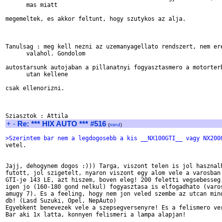
      mas miatt

megemeltek, es akkor feltunt, hogy szutykos az alja.

Tanulsag : meg kell nezni az uzemanyagellato rendszert, nem ere
      valahol. Gondolom

autostarsunk autojaban a pillanatnyi fogyasztasmero a motorterb
      utan kellene

csak ellenorizni.

+
-
Re: *** HIX AUTO *** #516
(
mind
)
>Szerintem bar nem a legdogosebb a kis __NX100GTI__ vagy NX200

vetel.

Jajj, dehogynem dogos :))) Targa, viszont telen is jol hasznalh
futott, jol szigetelt, nyaron viszont egy alom vele a varosban 
GTI-je 143 LE, azt hiszem, boven eleg! 200 feletti vegsebesseg,
igen jo (160-180 gond nelkul) fogyasztasa is elfogadhato (varos
amugy 7). Es a feeling, hogy nem jon veled szembe az utcan mind
db! (Lasd Suzuki, Opel, NepAuto)

Egyebkent benevezek vele a szepsegversenyre! Es a felismero ver
Bar aki 1x latta, konnyen felismeri a lampa alapjan!
