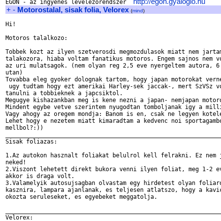
http://egon.gyaloglo.hu
EGON - az ingyenes levelezorendszer  
+
-
Motorostalal, sisak folia, Velorex
(
mind
)
Hi!

Motoros talalkozo:

Tobbek kozt az ilyen szetverosdi megmozdulasok miatt nem jartam
talakozora, hiaba voltam fanatikus motoros. Engem sajnos nem vo
az uri mulatsagok. (nem olyan reg 2,5 eve nyergeltem autora, 6 
utan)

Tovabba eleg gyoker dolognak tartom, hogy japan motorokat verne
 ugy tudtam hogy ezt amerikai Harley-sek jaccak-, mert SzVSz vo
tanulni a tobbieknek a japcsiktol.

Megugye kishazankban meg is kene nezni a japan- nemjapan motoro
Mindent egybe vetve szerintem nyugodtan tomboljanak igy a milli
Vagy ahogy az oregem mondja: Banom is en, csak ne legyen kotele
Lehet hogy e nezetem miatt kimaradtam a kedvenc noi sportagambo
mellbol?:))

_______________________________________________________________
Sisak foliazas:

1.Az autokon hasznalt foliakat belulrol kell felrakni. Ez nem j
neked!

2.Viszont lehetett direkt bukora venni ilyen foliat, meg 1-2 ev
akkor is draga volt.

3.Valamelyik autosujsagban olvastam egy hirdetest olyan foliaro
kasznira, lampara ajanlanak, es teljesen atlatszo, hogy a kavic
okozta seruleseket, es egyebeket meggatolja.

_______________________________________________________________
Velorex:
