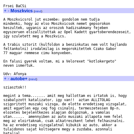
+
-
Moszkvics
(
mind
)
A Moszkvicsrol jut eszembe: gondolom nem tudja

mindenki, hogy az elso Moszkvicsok nemet gepsorokon

keszultek, ugyanis az oroszok hadizsakmany fejeben

egyszeruen elszallitottak az Opel Kadett gyartoberendezeseit,

igy szuletett meg a Moszkvics.

A trabis sztorit (kulfoldon a benzinkutas nem volt hajlando

feltankolni) irodalmilag is megorokitettek Czako Gabor

77 magyar remmese cimu konyveben.

En falusi gyerek voltam, mi a Velorexet "kotlokergeto"

neven ismertuk.

+
-
autobe+
(
mind
)
sziasztok!!

megint a tema....... amit meg hallottam es irtatok is, hogy

szabalyzott katalizator, igy van!!  aztan ALLITOLAG

szigoritott muszaki vizsga, de elotte eredetiseg vizsgalat,

amit egyetlen egy ceg fog csinalni, termeszetessen Bp-n.

elozetes bejelentkezes alapjan dolgoznak, a vamolas

utan......  amennyiben az auto muszaki allapota nem felel

meg az eloirtaknak, csak alkatreszkent lehet felhasznalni.

ha az eredetiseg vizsgalatnal kibukik az auto, akkor a

tulajdonos sajat koltsegere megy a zuzdaba, azonnali

hatajjal.  
