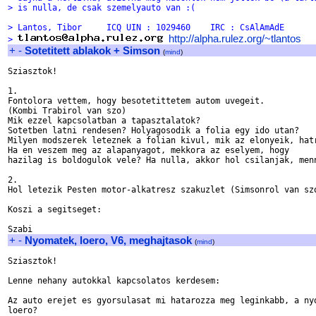
> is nulla, de csak szemelyauto van :(
> Lantos, Tibor     ICQ UIN : 1029460    IRC : CsAlAmAdE
http://alpha.rulez.org/~tlantos
> 
+
-
Sotetitett ablakok + Simson
(
mind
)
Sziasztok!

1.

Fontolora vettem, hogy besotetittetem autom uvegeit.

(Kombi Trabirol van szo)

Mik ezzel kapcsolatban a tapasztalatok?

Sotetben latni rendesen? Holyagosodik a folia egy ido utan?

Milyen modszerek leteznek a folian kivul, mik az elonyeik, hatr
Ha en veszem meg az alapanyagot, mekkora az eselyem, hogy 

hazilag is boldogulok vele? Ha nulla, akkor hol csilanjak, menn
2.

Hol letezik Pesten motor-alkatresz szakuzlet (Simsonrol van szo
Koszi a segitseget:

+
-
Nyomatek, loero, V6, meghajtasok
(
mind
)
Sziasztok!

Lenne nehany autokkal kapcsolatos kerdesem:

Az auto erejet es gyorsulasat mi hatarozza meg leginkabb, a nyo
loero?
