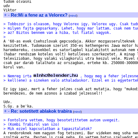
tudom olvasni

udv

+
-
Re:Mi a fene az a Velorex?
(
mind
)
> Tobbszor is olvasom, hogy Velorex igy, Velorex ugy. Csak tud
> milyen fajta gepsarkany. Lehet, hogy mar lattam, csak nem tu
> az? Biztos bennem van a hiba, tul fiatal vagyok.
>

A '60-as evek Csehszlovak gepcsodaja. Akkor mozgasserulteknek

keszitettek. Tudomasom szerint 350-es kethengeres Jawa motor ha
haromkereku, csovekbol es satorlapbol kialakitott autonak nem n
(habar rendszam koteles volt) ketulleses szerkezetet. A minap l
televizioban, hogy valaki vilagkoruli utra keszul vele. Mivel m
csak par darab talalhato az orszagban, erteke kb. 250000-300000
korul van.

> Nemreg irta 
 , hogy meg a feher jelzesn
> kell(ene) a sineken valo athaladaskor. Ezzel en is egyeterte
Ez igy igaz, mert a feher jelzes csak azt mutatja, hogy "mukodi
berendezes, de nem azonos a szabad jelzessel!! 

Udv.

+
-
Re: sotetitett ablakok trabira
(
mind
)
> Fontolora vettem, hogy besotetittetem autom uvegeit.
> (Kombi Trabirol van szo)
> Mik ezzel kapcsolatban a tapasztalatok?

A rendoroknek nem nagyon fog tetszeni. Bar videken meg soha nem
szoltak erte, Pesten is csak neha. En vettem hatso szelvedot es