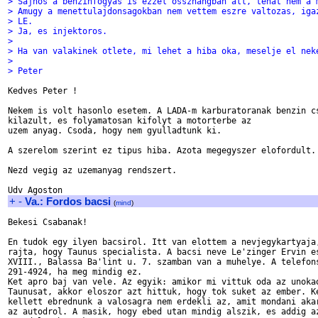
> Sajnos a benzinfogyas is ezzel osszhangban all, tehat nem a 
> Amugy a menettulajdonsagokban nem vettem eszre valtozas, iga
> LE.
> Ja, es injektoros.
> 
> Ha van valakinek otlete, mi lehet a hiba oka, meselje el nek
> 
> Peter
Kedves Peter !

Nekem is volt hasonlo esetem. A LADA-m karburatoranak benzin cs
kilazult, es folyamatosan kifolyt a motorterbe az 

uzem anyag. Csoda, hogy nem gyulladtunk ki.

A szerelom szerint ez tipus hiba. Azota megegyszer elofordult.

Nezd vegig az uzemanyag rendszert.

+
-
Va.: Fordos bacsi
(
mind
)
Bekesi Csabanak!

En tudok egy ilyen bacsirol. Itt van elottem a nevjegykartyaja,
rajta, hogy Taunus specialista. A bacsi neve Le'zinger Ervin es
XVIII., Balassa Ba'lint u. 7. szamban van a muhelye. A telefons
291-4924, ha meg mindig ez.

Ket apro baj van vele. Az egyik: amikor mi vittuk oda az unokao
Taunusat, akkor eloszor azt hittuk, hogy tok suket az ember. Ke
kellett ebrednunk a valosagra nem erdekli az, amit mondani akar
az autodrol. A masik, hogy ebed utan mindig alszik, es addig az