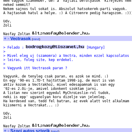
Nem vagyok szakember, de: a "hajtasi befolyasok" kifejezes nem 
neked semmit?

Nekem sajnos tul sokat is. Abszolut hatsokerek-parti vagyok.

A hajtasnak hatul a helye. :) A Citroenre pedig haragszom. :)))
Udv,

Zoli

Nasfay Zoltan 
+
-
Vectrasok
(
mind
)
> Felado : 
 [Hungary]
>
> Mivel eleg uj (szamomra) a Vectra, minden ezzel kapcsolatos
> leiras, foleg site, kep erdekel.
>
> Vagyunk itt Vectrasok paran ?
Vagyunk, de tenyleg csak paran, es azok se mind. :)

En egy '90-es 1.7D-t hajtottam 1998-ig, de most is van

aktiv kozom a Vectrakhoz, mivel edesapamnak is van egy

'92-es 2.0i-je, amivel idonkent szoktam jarni.

A listan nev szerint egyedul MyChroLeslie-rol tudok,

neki is epp' ugyanolyan koru dizelje van jelenleg.

Ha kerdesed van, tedd fel batran, az evek alatt volt alkalmam

kiismerni a Vectrakat... :)

Udv,

Zoli

Nasfay Zoltan 
+
-
Szoci autos sztorik
(
mind
)