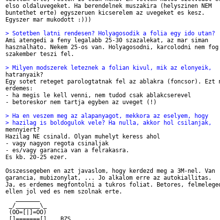
elso oldaluvegeket. Ha berendelnek muszakira (helyszinen NEM

buntethet erte) egyszeruen kicserelem az uvegeket es kesz.

Egyszer mar mukodott :)))

> Sotetben latni rendesen? Holyagosodik a folia egy ido utan?

Ami atengedi a feny legalabb 25-30 szazalekat, az mar siman

hasznalhato. Nekem 25-os van. Holyagosodni, karcolodni nem fog 
szakember teszi fel.

> Milyen modszerek leteznek a folian kivul, mik az elonyeik,

hatranyaik?

Egy sotet reteget parologtatnak fel az ablakra (foncsor). Ezt n
erdemes:

- ha megis le kell venni, nem tudod csak ablakcserevel

- betoreskor nem tartja egyben az uveget (!)

> Ha en veszem meg az alapanyagot, mekkora az eselyem, hogy
> hazilag is boldogulok vele? Ha nulla, akkor hol csilanjak,

mennyiert?

Hazilag NE csinald. Olyan muhelyt keress ahol

- vagy nagyon regota csinaljak

- es/vagy garancia van a felrakasra.

Es kb. 20-25 ezer.

Osszessegeben en azt javaslom, hogy kerdezd meg a 3M-nel. Van

garancia, mubizonylat, ... Jo alkalom erre az autokiallitas.

Ja, es erdemes megfontolni a tukros foliat. Betores, felmeleged
ellen jol ved es nem szolnak erte.

   _______

 _/_______\_

 (OO=[|]=OO)
