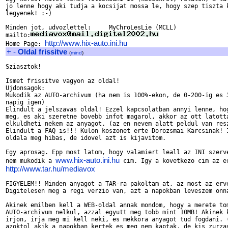
jo lenne hogy aki tudja a kocsijat mossa le, hogy szep tiszta k
legyenek! :-)

Minden jot, udvozlettel:     MyChroLesLie (MCLL)

mailto:
http://www.hix-auto.ini.hu
Home Page: 
+
-
Oldal frissitve
(
mind
)
Sziasztok!

Ismet frissitve vagyon az oldal!

Ujdonsagok:

Mukodik az AUTO-archivum (ha nem is 100%-ekon, de 0-200-ig es 3
napig igen)

Elindult a jelszavas oldal! Ezzel kapcsolatban annyi lenne, hog
meg, es aki szeretne bovebb infot magarol, akkor az ott latotta
elkuldheti nekem az anyagot. (az en nevem alatt peldul van resz
Elindult a FAQ is!!! Kulon koszonet erte Dorozsmai Karcsinak! I
oldala meg hibas, de idovel azt is kijavitom.

Egy aprosag. Epp most latom, hogy valamiert leall az INI szerve
www.hix-auto.ini.hu
nem mukodik a 
http://www.tar.hu/mediavox
FIGYELEM!! Minden anyagot a TAR-ra pakoltam at, az most az erve
Digitelesen meg a regi verzio van, azt a napokban leveszem onna
Akinek emilben kell a WEB-oldal annak mondom, hogy a merete tom
AUTO-archivum nelkul, azzal egyutt meg tobb mint 10MB! Akinek k
irjon, irja meg mi kell neki, es mekkora anyagot tud fogdani. (
azoktol akik a napokban kertek es meg nem kaptak, de kis zurzav