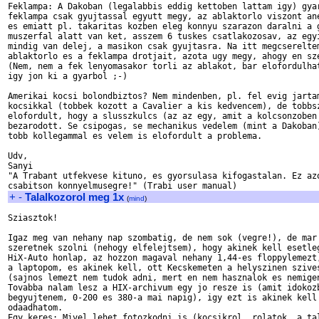
Feklampa: A Dakoban (legalabbis eddig kettoben lattam igy) gyar
feklampa csak gyujtassal egyutt megy, az ablaktorlo viszont ane
es emiatt pl. takaritas kozben eleg konnyu szarazon daralni a g
muszerfal alatt van ket, asszem 6 tuskes csatlakozosav, az egyi
mindig van delej, a masikon csak gyujtasra. Na itt megcsereltem
ablaktorlo es a feklampa drotjait, azota ugy megy, ahogy en sze
(Nem, nem a fek lenyomasakor torli az ablakot, bar elofordulhat
igy jon ki a gyarbol ;-)

Amerikai kocsi bolondbiztos? Nem mindenben, pl. fel evig jartam
kocsikkal (tobbek kozott a Cavalier a kis kedvencem), de tobbsz
elofordult, hogy a slusszkulcs (az az egy, amit a kolcsonzoben 
bezarodott. Se csipogas, se mechanikus vedelem (mint a Dakoban)
tobb kollegammal es velem is elofordult a problema.

Udv,

Sanyi

"A Trabant utfekvese kituno, es gyorsulasa kifogastalan. Ez azo
+
-
Talalkozorol meg 1x
(
mind
)
Sziasztok!

Igaz meg van nehany nap szombatig, de nem sok (vegre!), de mar 
szeretnek szolni (nehogy elfelejtsem), hogy akinek kell esetleg
HiX-Auto honlap, az hozzon magaval nehany 1,44-es floppylemezt,
a laptopom, es akinek kell, ott Kecskemeten a helyszinen szives
(sajnos lemezt nem tudok adni, mert en nem hasznalok es nemigen
Tovabba nalam lesz a HIX-archivum egy jo resze is (amit idokozb
begyujtenem, 0-200 es 380-a mai napig), igy ezt is akinek kell 
odaadhatom.

Egy keres: Mivel lehet fotozkodni is (kocsikrol, rolatok, a tal