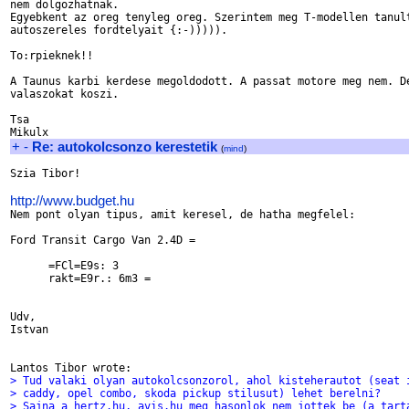
nem dolgozhatnak.

Egyebkent az oreg tenyleg oreg. Szerintem meg T-modellen tanult
autoszereles fordtelyait {:-))))).

To:rpieknek!!

A Taunus karbi kerdese megoldodott. A passat motore meg nem. De
valaszokat koszi.

Tsa

+
-
Re: autokolcsonzo kerestetik
(
mind
)
Szia Tibor!

http://www.budget.hu

Nem pont olyan tipus, amit keresel, de hatha megfelel:

Ford Transit Cargo Van 2.4D =

      =FCl=E9s: 3

      rakt=E9r.: 6m3 =

Udv,

Istvan

> Tud valaki olyan autokolcsonzorol, ahol kisteherautot (seat 
> caddy, opel combo, skoda pickup stilusut) lehet berelni?
> Sajna a hertz.hu, avis.hu meg hasonlok nem jottek be (a tart