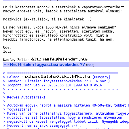
En is koszonetet mondok a szerzoknek a Zaporozsec-sztorikert,

nagyon erdekes volt, imadok a szocialista autokrol olvasni!

Moszkvics (ex-)tulajok, ti se kimeljetek! :)

Es meg valami: Skoda 1000 MB-vel nincs elmenye senkinek?

Nekem volt egy, es _nagyon_ szerettem, szerintem sokkal

kiforrottabb es sikerultebb konstrukcio volt, mint a

kesobbi farmotorosok, ha ellentmondasnak tunik, ha nem.

Udv,

Zoli

Nasfay Zoltan 
+
-
Re: Hirtelen fogyasztasnovekedes ??
(
mind
)
> =======================================================
> Felado : 
 [Hungary]
> Temakor: Hirtelen fogyasztasnovekedes ?? ( 16 sor )
> Idopont: Mon Sep 27 02:37:55 EDT 1999 AUTO #516
> - - - - - - - - - - - - - - - - - - - - - - - - - - - -
> 
> Kedves Autostarsak!
> 
> Aoutokam eggyik naprol a masikra hirtelen 40-50%-kal tobbet 
> fogyasztani!
> Mivel van benne pillanatnyi fogyasztasmero, altalaban figyel
> mutatot, es azt tapasztaltam, hogy a rendszeres utvonalon
> megszokotthoz kepest rengeteggel tobbet iszik. Gyengebb ideg
> kedveert nem is irok szamjegyet :-( .