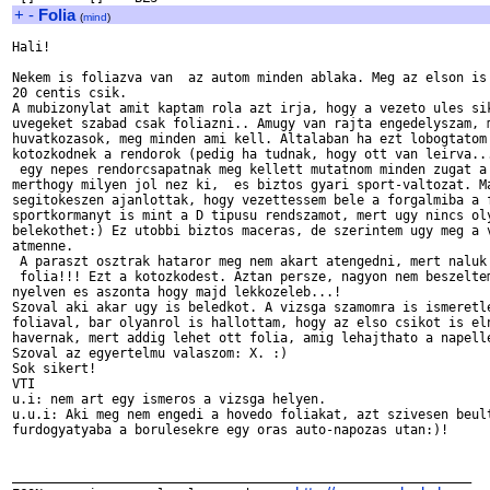
+
-
Folia
(
mind
)
Hali!

Nekem is foliazva van  az autom minden ablaka. Meg az elson is 
20 centis csik.

A mubizonylat amit kaptam rola azt irja, hogy a vezeto ules sik
uvegeket szabad csak foliazni.. Amugy van rajta engedelyszam, m
huvatkozasok, meg minden ami kell. Altalaban ha ezt lobogtatom 
kotozkodnek a rendorok (pedig ha tudnak, hogy ott van leirva...
 egy nepes rendorcsapatnak meg kellett mutatnom minden zugat a 
merthogy milyen jol nez ki,  es biztos gyari sport-valtozat. Ma
segitokeszen ajanlottak, hogy vezettessem bele a forgalmiba a f
sportkormanyt is mint a D tipusu rendszamot, mert ugy nincs oly
belekothet:) Ez utobbi biztos maceras, de szerintem ugy meg a v
atmenne.

 A paraszt osztrak hataror meg nem akart atengedni, mert naluk 
 folia!!! Ezt a kotozkodest. Aztan persze, nagyon nem beszeltem
nyelven es aszonta hogy majd lekkozeleb...!

Szoval aki akar ugy is beledkot. A vizsga szamomra is ismeretle
foliaval, bar olyanrol is hallottam, hogy az elso csikot is eln
havernak, mert addig lehet ott folia, amig lehajthato a napelle
Szoval az egyertelmu valaszom: X. :)

Sok sikert!

VTI

u.i: nem art egy ismeros a vizsga helyen.

u.u.i: Aki meg nem engedi a hovedo foliakat, azt szivesen beult
furdogyatyaba a borulesekre egy oras auto-napozas utan:)!

____________________________________________________________
