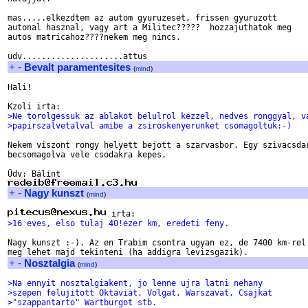
mas.....elkezdtem az autom gyuruzeset, frissen gyuruzott

autonal hasznal, vagy art a Militec?????  hozzajuthatok meg

autos matricahoz????nekem meg nincs.

+
-
Bevalt paramentesites
(
mind
)
Hali!

>Ne torolgessuk az ablakot belulrol kezzel, nedves ronggyal, v
>papirszalvetalval amibe a zsiroskenyerunket csomagoltuk:-)
Nekem viszont rongy helyett bejott a szarvasbor. Egy szivacsdar
becsomagolva vele csodakra kepes.

+
-
Nagy kunszt
(
mind
)
>16 eves, elso tulaj 40!ezer km, eredeti feny.
Nagy kunszt :-). Az en Trabim csontra ugyan ez, de 7400 km-rel.
+
-
Nosztalgia
(
mind
)
>Na ennyit nosztalgiakent, jo lenne ujra latni nehany
>szepen felujitott Oktaviat, Volgat, Warszavat, Csajkat
>"szappantarto" Wartburgot stb.