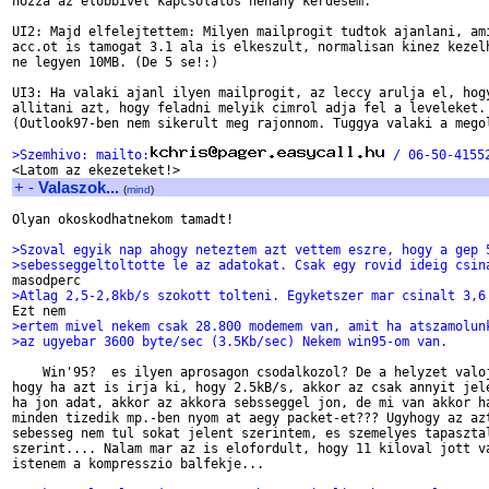
hozza az elobbivel kapcsolatos nehany kerdesem.

UI2: Majd elfelejtettem: Milyen mailprogit tudtok ajanlani, ami
acc.ot is tamogat 3.1 ala is elkeszult, normalisan kinez kezelh
ne legyen 10MB. (De 5 se!:)

UI3: Ha valaki ajanl ilyen mailprogit, az leccy arulja el, hogy
allitani azt, hogy feladni melyik cimrol adja fel a leveleket. 
(Outlook97-ben nem sikerult meg rajonnom. Tuggya valaki a megol
>Szemhivo: mailto:
 / 06-50-4155
+
-
Valaszok...
(
mind
)
Olyan okoskodhatnekom tamadt!

>Szoval egyik nap ahogy neteztem azt vettem eszre, hogy a gep 
>sebesseggeltoltotte le az adatokat. Csak egy rovid ideig csin
>Atlag 2,5-2,8kb/s szokott tolteni. Egyketszer mar csinalt 3,6
>ertem mivel nekem csak 28.800 modemem van, amit ha atszamolun
>az ugyebar 3600 byte/sec (3.5Kb/sec) Nekem win95-om van.
    Win'95?  es ilyen aprosagon csodalkozol? De a helyzet valoj
hogy ha azt is irja ki, hogy 2.5kB/s, akkor az csak annyit jele
ha jon adat, akkor az akkora sebsseggel jon, de mi van akkor ha
minden tizedik mp.-ben nyom at aegy packet-et??? Ugyhogy az azt
sebesseg nem tul sokat jelent szerintem, es szemelyes tapasztal
szerint.... Nalam mar az is elofordult, hogy 11 kiloval jott va
istenem a kompresszio balfekje...
