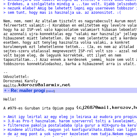
> Erdekes, a szolgaltato mindig a ...tav volt. Ujabb jelszobot
> nezunk elebe? Amig be lehetett lepni egy userneven tobbszor 
> sem tunt, hogy mas is hasznalja ua. az azonositot. :( 
Nem, nem, nem! Az altalam tisztelt es nagyrabecsult Aurum most 
felreertett valamit:-( Korabban en emlitettem egy levelre valas
hogy ha az ISP-vel valo kapcsolatom valamiert hibasan lebomlott
az azonnali ujra-konnektalas egy "valaki mar hasznalja" jellegu
hibauzenet miatt lehetetlen. De ez nem jelentette azt a kerdese
esetben, hogy azt tenyleg hasznalta volna valaki, a konkret 

korulmenyek ezt lehetetlenne tettek... (Ja, es nem az altalad 

sejtes-szeru utalassal megnevezett ISP-rol volt szo - azzal nek
volt bajom eleg, de legyunk korrektek, ott ilyet en nem 

tapasztaltam...) Azaz ennek a kerdesnek _semmi_ koze sem volt a
tobbszoros konnektalodashoz, barha a hibauzenet arra is utalt..
--

Udvozlettel:

Dorozsmai Karoly

mailto:
+
-
Re: mailer progi
(
mind
)
Hello!

A #979-es Guruban irta Opium papa 
> Amit igy leirtal az egy eleg jo leirasa az eudora pro progin
> 3.0-as Pro-t hasznalom, harom szerverrol tolti a leveleimet,
> filterezve pakolja postaladaba (pla gurur a HIX>guru-ba keru
> mindene allithato, nagyon jol konfiguralhato.Ebbol van light
> de az meg pont a sok szerver kezeleset nem tudja.Nekem nagyo