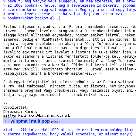
> bevalt, meg vagyok vele elegedve, en nem szeretem, ha a brow
> az 1000 bookmark melle, meg a levelezesem is bekerul, jobban
> szeretem kulon progival megoldani.Meg igy a second copy foly
> menti a levelezesemet, es ha valami baj van, akkor max a
> bookmarkokat bookom el :) 
Biztos teljesen igazad van, at Eudora-t mindenki dicseri... (Az
hiszem, a "meno" levelezo programok a funkciokeszletuket tekint
elegge kozel allhatnak egymashoz, hiszen amiket leirtal, nekem 
ismeros, pedig en WinPMail-t hasznalok... Itt is van szures, ba
sajna a bejovo leveleket nem akarja a "Copy To" mezo alapjan sz
ami a GURU-nal nem baj, de mas, nem digest-es listanal, ha a 

leveliro egy masnak irt levelet a listara is CC-z akkor igen, m
akkor ez szamomra a listanak fenntartott folder-ba kell keruljo
mert a lista neve - ami a szurest "beinditja" a "Copy To" rovat
van, nem szurodik es a New Mail FOlder-bol kezzel kell attenni.
erre meg van ill. keszitheto shortcut... Szoval ezek a mailer-e
kispalyasok, amint a browser-ek mailer-ei.:-)) 

Csak egyet felejtettel ki a leirasodbol: az az Eudora valtozat,
a Pro, ami tudtommal _mindezt_ tudja, az fizetos, nem ingyenes,
shareware program! Vagy crack-elsz, vagy hasznalsz olyat, ami e
tudja, vagy majdnem mindezt  -  crack nelkul is...

--

Udvozlettel:

Dorozsmai Karoly

mailto:
+
-
winpmail multipop
(
mind
)
>tud... Allitolag MultiPOP-ot is, de ezzel en nem boldogultam.
>Lehetne segedkerdes, hogy valaki ecsetelne, ez mikent megy?)