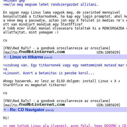
>Minden gep
>melle meg megsem lehet rendszergazdat allitani.
En ugyan nagy Linux lama vagyok meg, de szerinted mennyivel

bonyolultabb a titkarnodnek, ha kap egy login promptot, ahol ke
a neve meg a passwdje, aztan jon egy X felulet in medias re's e
ott van mindjart mondjuk egy StarOffice?

A tobb ezer oldal manual olvasasara talaltak ki a RENCERGAZDA c
allatfajtat, mint yomagam :)

cu

[FNS\Red RaTs? - a gondnok oroszlanresze az oroszlane]

[mailto:
+
-
Linux vs titkarno
(
mind
)
>szukseg van. Egy titkarnonek vagy egy nemtomminek mutasd mar 
>a
>Linuxot. Azert a betanitas is penzbe kerul...
Ahogy hazaerek, ez lesz az ELSO dolgom: install Linux + X +

StarOffice es megmutat titkarno!

cu

[FNS\Red RaTs? - a gondnok oroszlanresze az oroszlane]

[mailto:
+
-
Re: CD Navigator
(
mind
)
Hi!

>> nem tuttok Linux ala ilyesmit, azon felul, hogy DOSEMU + CD