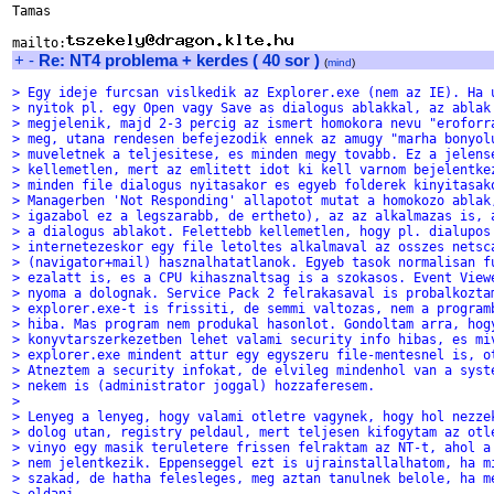
Tamas

mailto:
+
-
Re: NT4 problema + kerdes ( 40 sor )
(
mind
)
> Egy ideje furcsan vislkedik az Explorer.exe (nem az IE). Ha 
> nyitok pl. egy Open vagy Save as dialogus ablakkal, az ablak
> megjelenik, majd 2-3 percig az ismert homokora nevu "eroforr
> meg, utana rendesen befejezodik ennek az amugy "marha bonyol
> muveletnek a teljesitese, es minden megy tovabb. Ez a jelens
> kellemetlen, mert az emlitett idot ki kell varnom bejelentke
> minden file dialogus nyitasakor es egyeb folderek kinyitasak
> Managerben 'Not Responding' allapotot mutat a homokozo ablak
> igazabol ez a legszarabb, de ertheto), az az alkalmazas is, 
> a dialogus ablakot. Felettebb kellemetlen, hogy pl. dialupos
> internetezeskor egy file letoltes alkalmaval az osszes netsc
> (navigator+mail) hasznalhatatlanok. Egyeb tasok normalisan f
> ezalatt is, es a CPU kihasznaltsag is a szokasos. Event View
> nyoma a dolognak. Service Pack 2 felrakasaval is probalkozta
> explorer.exe-t is frissiti, de semmi valtozas, nem a program
> hiba. Mas program nem produkal hasonlot. Gondoltam arra, hog
> konyvtarszerkezetben lehet valami security info hibas, es mi
> explorer.exe mindent attur egy egyszeru file-mentesnel is, o
> Atneztem a security infokat, de elvileg mindenhol van a syst
> nekem is (administrator joggal) hozzaferesem.
> 
> Lenyeg a lenyeg, hogy valami otletre vagynek, hogy hol nezze
> dolog utan, registry peldaul, mert teljesen kifogytam az otl
> vinyo egy masik teruletere frissen felraktam az NT-t, ahol a
> nem jelentkezik. Eppenseggel ezt is ujrainstallalhatom, ha m
> szakad, de hatha felesleges, meg aztan tanulnek belole, ha m