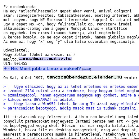
Ez mindenkinek:

Ha egy *atlagfelhasznalo* gepet akar venni, amivel dolgozni

akar: szovegszerkesztes, tablazatkezeles, esetleg Internet, akk
mit tegyen, hogy NE Microsoft termekeket kapjon? Ki adja el nek
ugy a gepet Mo.-on, hogy felinstallalt op. rendszer+ irodai

alkalmazas-csomag van a gepen? Mondjuk Linux + StarOffice

es egyebek. (es nincs Linuxos haverja, akit megkerhet)

A kerdes komoly, de ne egy ceget irjatok, hanem globalis megold
Az nem az, hogy "x" ceg "y" utca hatso udvaraban megcsinalja.

Udvozlettel:

Nagy Zoltan (Johet az ekezet is!)

mailto:
+
-
Re: Miert jobb a Linux a noknel?
(
mind
)
On Sat, 4 Oct 1997, 
 wrote:

>    Ugye elhiszed, hogy az is lehet ertelmes es ertekes ember
> izombol 2134 rutint arra a kerdesre, hogy hogyan lehet megtu
> szamitogepbol, hanem egyszeruen megnyom egy gombot, amire a 
> kikopi neki UGYANAZT az adatot.
>    Hogy lassu a Win95? Lehet. De amig Te azzal vagy elfoglal
> parancsaidat bepotyogd, addig masok mast is tudnak csinalni.
Itt tisztazzunk egy felreertest. A Unix nem koveteli meg toled,
bonyolult parancsokat megjegyezz (artani persze nem art -> gyor
es bepotyogjed vegig oket. Eloszor is, mar regota kitalaltak az
Window-t, hozza file es desktop managereket, drag and drop-ot, 
masreszt a parancssoros munka is hihetetlenul hatekonnya valt a
interaktiv shelleknek koszonhetoen (zsh rulez! :). Te meg a hom