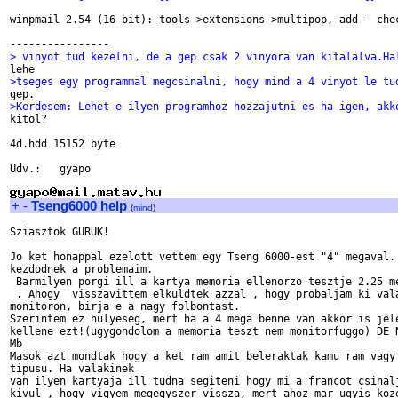
winpmail 2.54 (16 bit): tools->extensions->multipop, add - chec
> vinyot tud kezelni, de a gep csak 2 vinyora van kitalalva.Ha
>tseges egy programmal megcsinalni, hogy mind a 4 vinyot le tu
>Kerdesem: Lehet-e ilyen programhoz hozzajutni es ha igen, akk

kitol?

4d.hdd 15152 byte

Udv.:	gyapo

+
-
Tseng6000 help
(
mind
)
Sziasztok GURUK!

Jo ket honappal ezelott vettem egy Tseng 6000-est "4" megaval. 
kezdodnek a problemaim.

 Barmilyen porgi ill a kartya memoria ellenorzo tesztje 2.25 me
 . Ahogy  visszavittem elkuldtek azzal , hogy probaljam ki vala
monitoron, birja e a nagy folbontast.

Szerintem ez hulyeseg, mert ha a 4 mega benne van akkor is jele
kellene ezt!(ugygondolom a memoria teszt nem monitorfuggo) DE N
Mb

Masok azt mondtak hogy a ket ram amit beleraktak kamu ram vagy 
tipusu. Ha valakinek

van ilyen kartyaja ill tudna segiteni hogy mi a francot csinalj
kivul , hogy vigyem megegyszer vissza, mert ahoz mar ugyis koze