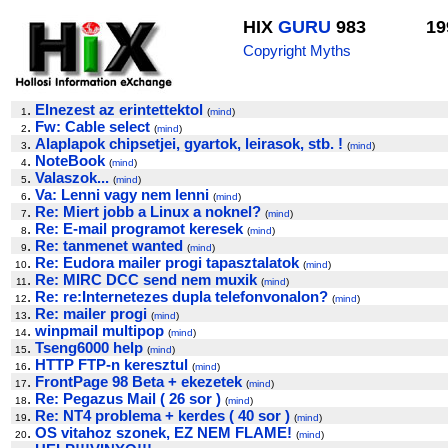
HIX
GURU
983
19
Copyright Myths
.
Elnezest az erintettektol
1
(
mind
)
.
Fw: Cable select
2
(
mind
)
.
Alaplapok chipsetjei, gyartok, leirasok, stb. !
3
(
mind
)
.
NoteBook
4
(
mind
)
.
Valaszok...
5
(
mind
)
.
Va: Lenni vagy nem lenni
6
(
mind
)
.
Re: Miert jobb a Linux a noknel?
7
(
mind
)
.
Re: E-mail programot keresek
8
(
mind
)
.
Re: tanmenet wanted
9
(
mind
)
.
Re: Eudora mailer progi tapasztalatok
10
(
mind
)
.
Re: MIRC DCC send nem muxik
11
(
mind
)
.
Re: re:Internetezes dupla telefonvonalon?
12
(
mind
)
.
Re: mailer progi
13
(
mind
)
.
winpmail multipop
14
(
mind
)
.
Tseng6000 help
15
(
mind
)
.
HTTP FTP-n keresztul
16
(
mind
)
.
FrontPage 98 Beta + ekezetek
17
(
mind
)
.
Re: Pegazus Mail ( 26 sor )
18
(
mind
)
.
Re: NT4 problema + kerdes ( 40 sor )
19
(
mind
)
.
OS vitahoz szonek, EZ NEM FLAME!
20
(
mind
)