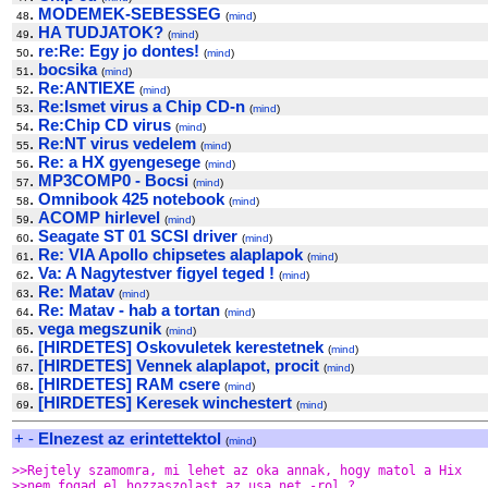
.
MODEMEK-SEBESSEG
48
(
mind
)
.
HA TUDJATOK?
49
(
mind
)
.
re:Re: Egy jo dontes!
50
(
mind
)
.
bocsika
51
(
mind
)
.
Re:ANTIEXE
52
(
mind
)
.
Re:Ismet virus a Chip CD-n
53
(
mind
)
.
Re:Chip CD virus
54
(
mind
)
.
Re:NT virus vedelem
55
(
mind
)
.
Re: a HX gyengesege
56
(
mind
)
.
MP3COMP0 - Bocsi
57
(
mind
)
.
Omnibook 425 notebook
58
(
mind
)
.
ACOMP hirlevel
59
(
mind
)
.
Seagate ST 01 SCSI driver
60
(
mind
)
.
Re: VIA Apollo chipsetes alaplapok
61
(
mind
)
.
Va: A Nagytestver figyel teged !
62
(
mind
)
.
Re: Matav
63
(
mind
)
.
Re: Matav - hab a tortan
64
(
mind
)
.
vega megszunik
65
(
mind
)
.
[HIRDETES] Oskovuletek kerestetnek
66
(
mind
)
.
[HIRDETES] Vennek alaplapot, procit
67
(
mind
)
.
[HIRDETES] RAM csere
68
(
mind
)
.
[HIRDETES] Keresek winchestert
69
(
mind
)
+
-
Elnezest az erintettektol
(
mind
)
>>Rejtely szamomra, mi lehet az oka annak, hogy matol a Hix
>>nem fogad el hozzaszolast az usa.net -rol ?