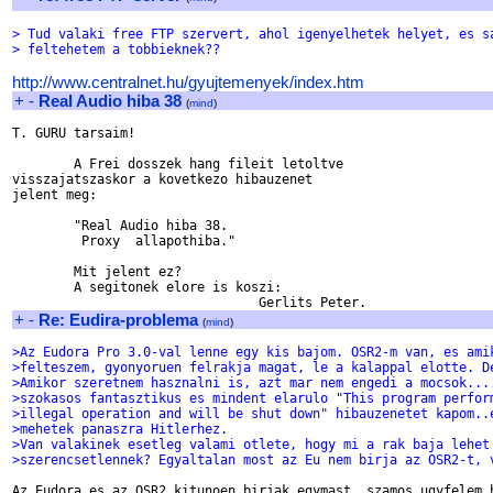
> Tud valaki free FTP szervert, ahol igenyelhetek helyet, es s
> feltehetem a tobbieknek??
http://www.centralnet.hu/gyujtemenyek/index.htm
+
-
Real Audio hiba 38
(
mind
)
T. GURU tarsaim!

	A Frei dosszek hang fileit letoltve

visszajatszaskor a kovetkezo hibauzenet

jelent meg:

	"Real Audio hiba 38.

	 Proxy  allapothiba."

	Mit jelent ez?

	A segitonek elore is koszi:

+
-
Re: Eudira-problema
(
mind
)
>Az Eudora Pro 3.0-val lenne egy kis bajom. OSR2-m van, es ami
>felteszem, gyonyoruen felrakja magat, le a kalappal elotte. D
>Amikor szeretnem hasznalni is, azt mar nem engedi a mocsok...
>szokasos fantasztikus es mindent elarulo "This program perfor
>illegal operation and will be shut down" hibauzenetet kapom..
>mehetek panaszra Hitlerhez.
>Van valakinek esetleg valami otlete, hogy mi a rak baja lehet
>szerencsetlennek? Egyaltalan most az Eu nem birja az OSR2-t, 
Az Eudora es az OSR2 kitunoen birjak egymast, szamos ugyfelem h