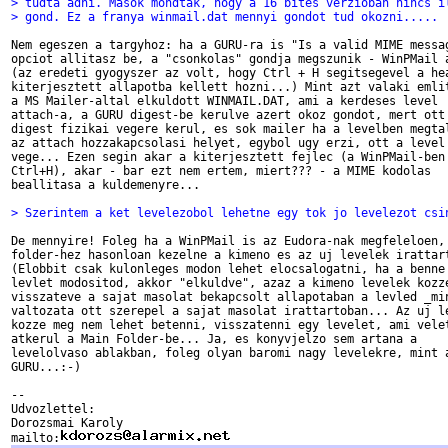
> tudta adni. Masok mondtak, hogy a 16 bites verzioban nincs i
> gond. Ez a franya winmail.dat mennyi gondot tud okozni..... 
Nem egeszen a targyhoz: ha a GURU-ra is "Is a valid MIME messag
opciot allitasz be, a "csonkolas" gondja megszunik - WinPMail a
(az eredeti gyogyszer az volt, hogy Ctrl + H segitsegevel a hea
kiterjesztett allapotba kellett hozni...) Mint azt valaki emlit
a MS Mailer-altal elkuldott WINMAIL.DAT, ami a kerdeses level 

attach-a, a GURU digest-be kerulve azert okoz gondot, mert ott 
digest fizikai vegere kerul, es sok mailer ha a levelben megtal
az attach hozzakapcsolasi helyet, egybol ugy erzi, ott a level 
vege... Ezen segin akar a kiterjesztett fejlec (a WinPMail-ben 
Ctrl+H), akar - bar ezt nem ertem, miert??? - a MIME kodolas 

beallitasa a kuldemenyre...

> Szerintem a ket levelezobol lehetne egy tok jo levelezot csi
De mennyire! Foleg ha a WinPMail is az Eudora-nak megfeleloen, 
folder-hez hasonloan kezelne a kimeno es az uj levelek irattart
(Elobbit csak kulonleges modon lehet elocsalogatni, ha a benne 
levlet modositod, akkor "elkuldve", azaz a kimeno levelek kozze
visszateve a sajat masolat bekapcsolt allapotaban a levled _min
valtozata ott szerepel a sajat masolat irattartoban... Az uj le
kozze meg nem lehet betenni, visszatenni egy levelet, ami velet
atkerul a Main Folder-be... Ja, es konyvjelzo sem artana a 

levelolvaso ablakban, foleg olyan baromi nagy levelekre, mint a
GURU...:-)

--

Udvozlettel:

Dorozsmai Karoly

mailto: