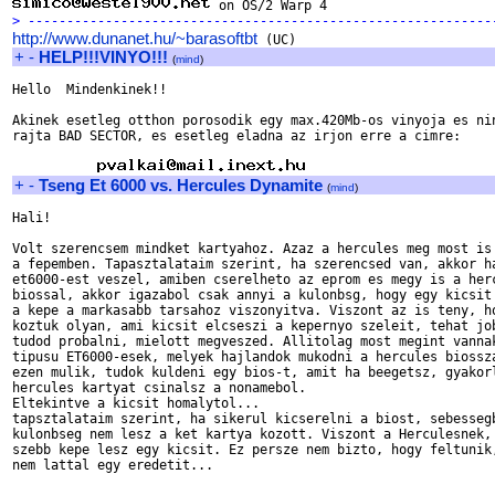
> ------------------------------------------------------------
http://www.dunanet.hu/~barasoftbt
+
-
HELP!!!VINYO!!!
(
mind
)
Hello  Mindenkinek!!

Akinek esetleg otthon porosodik egy max.420Mb-os vinyoja es nin
rajta BAD SECTOR, es esetleg eladna az irjon erre a cimre:

+
-
Tseng Et 6000 vs. Hercules Dynamite
(
mind
)
Hali!

Volt szerencsem mindket kartyahoz. Azaz a hercules meg most is 
a fepemben. Tapasztalataim szerint, ha szerencsed van, akkor ha
et6000-est veszel, amiben cserelheto az eprom es megy is a herc
biossal, akkor igazabol csak annyi a kulonbsg, hogy egy kicsit 
a kepe a markasabb tarsahoz viszonyitva. Viszont az is teny, ho
koztuk olyan, ami kicsit elcseszi a kepernyo szeleit, tehat job
tudod probalni, mielott megveszed. Allitolag most megint vannak
tipusu ET6000-esek, melyek hajlandok mukodni a hercules biossza
ezen mulik, tudok kuldeni egy bios-t, amit ha beegetsz, gyakorl
hercules kartyat csinalsz a nonamebol.

Eltekintve a kicsit homalytol...

tapsztalataim szerint, ha sikerul kicserelni a biost, sebessegb
kulonbseg nem lesz a ket kartya kozott. Viszont a Herculesnek, 
szebb kepe lesz egy kicsit. Ez persze nem bizto, hogy feltunik,
nem lattal egy eredetit...
