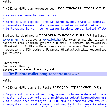
Hello!

A #981-es GURU-ban kerdezte bes 
> valaki mar kereste, most en is....
>
> nincs-e szamitogepes formaban kezdo szintu szamitastechnika
> ismeretek tanmenet, akar szakkor szinten is valakinek a
> birtokaban. ha van, lenne szives kuldeni egyet, kettot VALAK
Esetleg kerdezd meg a 
www.mkm.hu
www.fok.hu
 illetve a 
 URL-eken is mintha lattam v
hasonlot (nem szoktam gyakran WEB-ezni, elnezest, ha tevedtem a
URL-ekkel... Az MKM a Muvelodesi es Kozoktatasi Miniszterium 

"fedonece", a FOK pedig a Fovarosi Oktatastechnikai Kozpontte, 
jol tevedek...)

--

Udvozlettel:

Dorozsmai Karoly

mailto:
+
-
Re: Eudora mailer progi tapasztalatok
(
mind
)
Hello!

A #980-es GURU-ban irta Pisti 
):

> Sajnos azt tapasztaltam, hogy a mar tobbszor emlegetett pega
> mailer altal csonkolt guru problemaja sokkal kemenyebben eri
> az eudora ezen verziojat. A GURU 964-es szamarol van szo es 
> megnyitas utan csak a reset gomb segitett. Ezt kovetkezetese