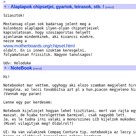
>
+
-
Alaplapok chipsetjei, gyartok, leirasok, stb. !
(
mind
)
Sziasztok!

Mostansag olyan sok badarsag jelent meg a

kulonbozo alaplapok ilyen-olyan chipsetjeivel

kapcsolatosan, hogy szoszaporitas helyett

ajanlanam mindenkinek, aki kivancsi ezekre,

www.motherboards.org/chipset.html

oldalt. En is innen szoktam keresgelni,

folyamatosan frissitik. Nagyon tanulsagos!

+
-
NoteBook
(
mind
)
Hi!

Notebookot mar vettem, ugyhogy aki elozo szamban megjelent hird
reagalna, az lecci tovabbitsa azt pl a hun.piacon megjeleno hir
(Vannak egy paran)

Lenne egy par kerdesem:

Notebook kijelzojet hogyan lehet tisztitani, mert van rajta egy
maszat, de hiaba torolgetttem barmivel, csak nagyobb lett.

Ja, es le tudna irni valaki a mono/szines LCD kijelzok mukodesi
(Mivel vilagitjak meg? Oldalrol?)

UI: Ha van valakinek Compaq Contura tip. notebookja az leccy ir