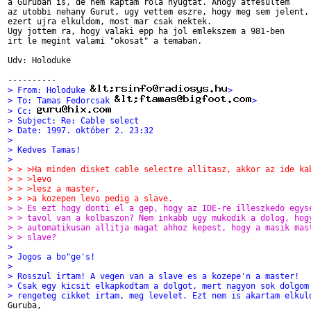
a Guruban is, de nem kaptam rola nyugtat. Ahogy atfesultem

az utobbi nehany Gurut, ugy vettem eszre, hogy meg sem jelent,

ezert ujra elkuldom, most mar csak nektek.

Ugy jottem ra, hogy valaki epp ha jol emlekszem a 981-ben

irt le megint valami "okosat" a temaban. 

Udv: Holoduke

> From: Holoduke 
>
> To: Tamas Fedorcsak 
>
> Cc: 
> Subject: Re: Cable select 
> Date: 1997. október 2. 23:32
> 
> Kedves Tamas!
> 
> > >Ha minden disket cable selectre allitasz, akkor az ide ka
> > >levo
> > >lesz a master,
> > >a kozepen levo pedig a slave. 
> > Es ezt hogy donti el a gep, hogy az IDE-re illeszkedo egys
> > tavol van a kolbaszon? Nem inkabb ugy mukodik a dolog, hog
> > automatikusan allitja magat ahhoz kepest, hogy a masik mas
> > slave?
> 
> Jogos a bo"ge's!
> 
> Rosszul irtam! A vegen van a slave es a kozepe'n a master!
> Csak egy kicsit elkapkodtam a dolgot, mert nagyon sok dolgom
> rengeteg cikket irtam, meg levelet. Ezt nem is akartam elkul