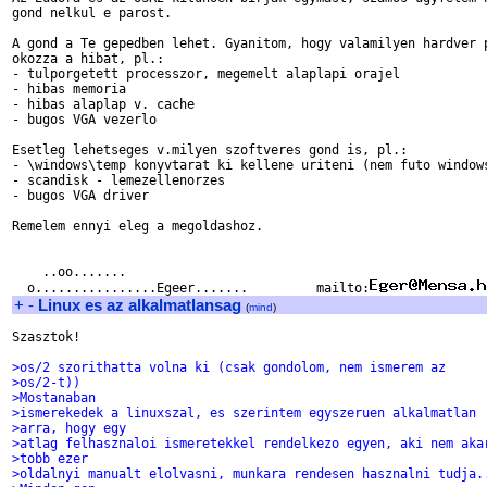
gond nelkul e parost.

A gond a Te gepedben lehet. Gyanitom, hogy valamilyen hardver p
okozza a hibat, pl.:

- tulporgetett processzor, megemelt alaplapi orajel

- hibas memoria

- hibas alaplap v. cache

- bugos VGA vezerlo

Esetleg lehetseges v.milyen szoftveres gond is, pl.: 

- \windows\temp konyvtarat ki kellene uriteni (nem futo windows
- scandisk - lemezellenorzes

- bugos VGA driver

Remelem ennyi eleg a megoldashoz.

    ..oo.......

  o................Egeer.......		mailto:
+
-
Linux es az alkalmatlansag
(
mind
)
Szasztok!

>os/2 szorithatta volna ki (csak gondolom, nem ismerem az
>os/2-t))
>Mostanaban
>ismerekedek a linuxszal, es szerintem egyszeruen alkalmatlan
>arra, hogy egy
>atlag felhasznaloi ismeretekkel rendelkezo egyen, aki nem aka
>tobb ezer
>oldalnyi manualt elolvasni, munkara rendesen hasznalni tudja.