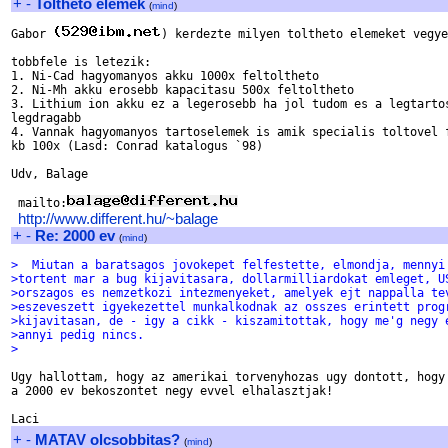
+
-
Toltheto elemek
(
mind
)
Gabor 
) kerdezte milyen toltheto elemeket vegye
tobbfele is letezik:

1. Ni-Cad hagyomanyos akku 1000x feltoltheto

2. Ni-Mh akku erosebb kapacitasu 500x feltoltheto

3. Lithium ion akku ez a legerosebb ha jol tudom es a legtartos
legdragabb

4. Vannak hagyomanyos tartoselemek is amik specialis toltovel f
kb 100x (Lasd: Conrad katalogus `98)

Udv, Balage

 mailto:
http://www.different.hu/~balage
+
-
Re: 2000 ev
(
mind
)
>  Miutan a baratsagos jovokepet felfestette, elmondja, mennyi
>tortent mar a bug kijavitasara, dollarmilliardokat emleget, U
>orszagos es nemzetkozi intezmenyeket, amelyek ejt nappalla te
>eszeveszett igyekezettel munkalkodnak az osszes erintett prog
>kijavitasan, de - igy a cikk - kiszamitottak, hogy me'g negy 
>annyi pedig nincs.
>
Ugy hallottam, hogy az amerikai torvenyhozas ugy dontott, hogy 
a 2000 ev bekoszontet negy evvel elhalasztjak!

+
-
MATAV olcsobbitas?
(
mind
)