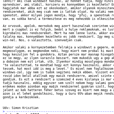
lenni?? Aki csak windowst hasznal, az honnet tudja, hogy nincs 
oprendszer, ami stabil, korszeru es konnyebben is kezelheto? Em
hagyjatok mar abba ezt az okoskodast, amikor olyanok minositene
rendszereket, akik meg csak nem is lattak olyat. Ha valaki nem 
spenotot, akkor milyen jogon mondja, hogy "pfuj, a spenotnak ro
van, es sokba kerul a termesztese es meg nehezebb is elkesziten
Az orvosok, apolok, mernokok meg azert hasznalnak szerintem win
mert a csapbol is ez folyik, bedol a hulye reklamoknak, es lust
kiprobalni mas rendszereket. Mert ha nem lenne lusta, akkor ese
talalna mas, konnyebben kezelheto es jobb rendszert. Igy meg sz
win-nel. Nos, o valasztotta, szenvedjen csak.

Amikor valaki a kornyezetemben felrakja a windowst a gepere, en
megmosolygom, es megmondom neki, hogy miert nem probal ki mast 
hogy keszuljon fel a gondokra. Aztan persze mar masnap hivogatn
ez se megy, az ilyen varazslo beszart, nem mukodik ugy a gep ah
a dobozon nem ezt irtak, stb. Ilyenkor mindig mosolyogva mondom
"te valasztottad, te mondtad hogy ezt konnyu hasznalni, akkor c
tessek, hat most idd is meg a levet." Es mivel nem foglalkozom

windows-zal, igy nem is tudok segiteni nekik ebben. Viszont erd
rovid idon belul atallnak egy masik rendszerre, amivel szinte n
gondjuk. Es ezt a rendszert a szomszed 4 eves kislanya is mar e
tudja hasznalni, eddig egyszer sem szolt nekem hogy valami gond
erdekes modon azonban egy ma$ik rendszernel gyakran szolt, hogy
jelent az kek hatteren feher betus szoveg es miert nem megy a g
azon is el lehet gondolkozni, hogy a Guru 95%-aban meyik rendsz
gondja a kerdezoknek.

> ------------------------------------------------------------