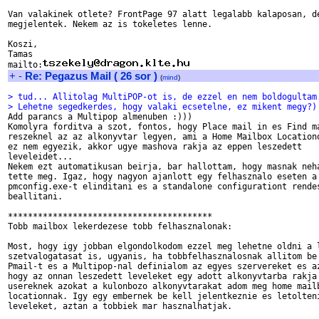
Van valakinek otlete? FrontPage 97 alatt legalabb kalaposan, de
megjelentek. Nekem az is tokeletes lenne.

Koszi,

Tamas

mailto:
+
-
Re: Pegazus Mail ( 26 sor )
(
mind
)
> tud... Allitolag MultiPOP-ot is, de ezzel en nem boldogultam
> Lehetne segedkerdes, hogy valaki ecsetelne, ez mikent megy?)

Add parancs a Multipop almenuben :)))

Komolyra forditva a szot, fontos, hogy Place mail in es Find ma
reszeknel az az alkonyvtar legyen, ami a Home Mailbox Locationo
ez nem egyezik, akkor ugye mashova rakja az eppen leszedett 

leveleidet...

Nekem ezt automatikusan beirja, bar hallottam, hogy masnak neha
tette meg. Igaz, hogy nagyon ajanlott egy felhasznalo eseten a 
pmconfig.exe-t elinditani es a standalone configurationt rendes
beallitani.

*****************************************

Tobb mailbox lekerdezese tobb felhasznalonak:

Most, hogy igy jobban elgondolkodom ezzel meg lehetne oldni a l
szetvalogatasat is, ugyanis, ha tobbfelhasznalosnak allitom be 
Pmail-t es a Multipop-nal definialom az egyes szervereket es az
hogy az onnan leszedett leveleket egy adott alkonyvtarba rakja 
usereknek azokat a kulonbozo alkonyvtarakat adom meg home mailb
locationnak. Igy egy embernek be kell jelentkeznie es letolteni
leveleket, aztan a tobbiek mar hasznalhatjak.
