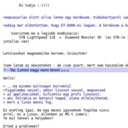
        Ki tudja :-))))

>Gepvasarlas elott allva lenne egy kerdesem. Videokartyarol va
>odaig mar eldontottem, hogy ET-6000-es legyen. A kerdesem a k
    Szerintem ma a legjobb kombinacio:

        STB LightSpeed 128  +  Diamond Monster 3D  (az STB-re 1
jotallas van)

Letolasokat maganemilbe kernem. Sziasztok!

+
-
Va: Lenni vagy nem lenni
(
mind
)
Hello!

> ...Ha minden koltseget korrektul
>figyelembe veszel, akkor linuxot veszel, megveszed
> az applikaciokat, kifizetsz egy profi linuxost,
> aki felrakja es betanit teged, utana elfelejtheted.
> mert a linux menni fog.
Ez esetleg igaz, de egy mezei ugyvednek fogalma sincs

arrol, mi a Linux, ellenben az MS-t ismeri.

Te mit tennel a helyeben?

Erted a problemat?
