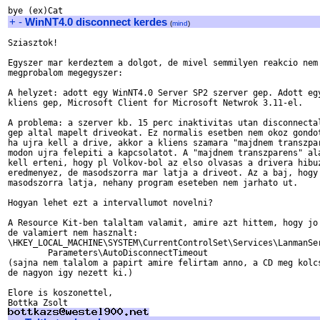
+
-
WinNT4.0 disconnect kerdes
(
mind
)
Sziasztok!

Egyszer mar kerdeztem a dolgot, de mivel semmilyen reakcio nem 
megprobalom megegyszer:

A helyzet: adott egy WinNT4.0 Server SP2 szerver gep. Adott egy
kliens gep, Microsoft Client for Microsoft Netwrok 3.11-el. 

A problema: a szerver kb. 15 perc inaktivitas utan disconnectal
gep altal mapelt driveokat. Ez normalis esetben nem okoz gondot
ha ujra kell a drive, akkor a kliens szamara "majdnem transzpar
modon ujra felepiti a kapcsolatot. A "majdnem transzparens" ala
kell erteni, hogy pl Volkov-bol az elso olvasas a drivera hibuz
eredmenyez, de masodszorra mar latja a driveot. Az a baj, hogy 
masodszorra latja, nehany program eseteben nem jarhato ut. 

Hogyan lehet ezt a intervallumot novelni?

A Resource Kit-ben talaltam valamit, amire azt hittem, hogy jo 
de valamiert nem hasznalt:

\HKEY_LOCAL_MACHINE\SYSTEM\CurrentControlSet\Services\LanmanSer
	Parameters\AutoDisconnectTimeout

(sajna nem talalom a papirt amire felirtam anno, a CD meg kolcs
de nagyon igy nezett ki.)

Elore is koszonettel,
