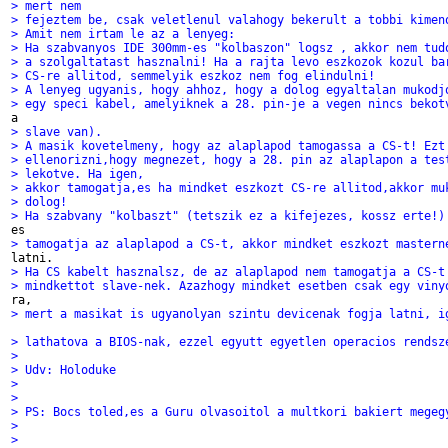
> mert nem 
> fejeztem be, csak veletlenul valahogy bekerult a tobbi kimen
> Amit nem irtam le az a lenyeg:
> Ha szabvanyos IDE 300mm-es "kolbaszon" logsz , akkor nem tud
> a szolgaltatast hasznalni! Ha a rajta levo eszkozok kozul ba
> CS-re allitod, semmelyik eszkoz nem fog elindulni!
> A lenyeg ugyanis, hogy ahhoz, hogy a dolog egyaltalan mukodj
> egy speci kabel, amelyiknek a 28. pin-je a vegen nincs bekot
> slave van).
> A masik kovetelmeny, hogy az alaplapod tamogassa a CS-t! Ezt
> ellenorizni,hogy megnezet, hogy a 28. pin az alaplapon a tes
> lekotve. Ha igen,
> akkor tamogatja,es ha mindket eszkozt CS-re allitod,akkor mu
> dolog!
> Ha szabvany "kolbaszt" (tetszik ez a kifejezes, kossz erte!)
> tamogatja az alaplapod a CS-t, akkor mindket eszkozt mastern
> Ha CS kabelt hasznalsz, de az alaplapod nem tamogatja a CS-t
> mindkettot slave-nek. Azazhogy mindket esetben csak egy viny
> mert a masikat is ugyanolyan szintu devicenak fogja latni, i
> lathatova a BIOS-nak, ezzel egyutt egyetlen operacios rendsz
> 
> Udv: Holoduke
> 
> 
> PS: Bocs toled,es a Guru olvasoitol a multkori bakiert megeg
> 
> 