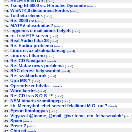
.
HELP!!!VINYO!!!
21
(
mind
)
.
Tseng Et 6000 vs. Hercules Dynamite
22
(
mind
)
.
WinNT4.0 disconnect kerdes
23
(
mind
)
.
Toltheto elemek
24
(
mind
)
.
Re: 2000 ev
25
(
mind
)
.
MATAV olcsobbitas?
26
(
mind
)
.
ingyenes e-mail cimek helyett
27
(
mind
)
.
re: free FTP server
28
(
mind
)
.
Real Audio hiba 38
29
(
mind
)
.
Re: Eudira-problema
30
(
mind
)
.
Linux es az alkalmatlansag
31
(
mind
)
.
Linux vs titkarno
32
(
mind
)
.
Re: CD Navigator
33
(
mind
)
.
Re: Matav news porblema
34
(
mind
)
.
SAC eleresi hely wanted
35
(
mind
)
.
Re: szakbarbarok
36
(
mind
)
.
Ujra MS ?
37
(
mind
)
.
Oprendszer hitvita...
38
(
mind
)
.
Word kerdes
39
(
mind
)
.
Re: CD iras S.O.S. !!!
40
(
mind
)
.
NEM binaris szamitogep
41
(
mind
)
.
kb. Mennyibol lehet servert felallitani M.O.-on ?
42
(
mind
)
.
Epson tintafogyas
43
(
mind
)
.
Vigyazat @iname, @mail, @writeme, etc. felhasznalok!
44
(
mind
.
Spam
45
(
mind
)
.
Poser 2
46
(
mind
)
.
Chip cd
47
(
mind
)