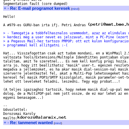
+
-
Re: E-mail programot keresek
(
mind
)
Hello!

A #979-es GURU-ban irta ifj. Petri Andras 
> - Tamogatja a tobbfelhasznalos uzemmodot, azaz az elindulas 
> kerdezi meg a user nevet es jelszavat, mint a PC-Pine (ezert
> a Pegasus Mail-hez tartozo PMPOP; ott ezt kulon konfiguracio
> programmal kell allitgatni :-( 
Hat... Visszafogottan csak azt tudom mondani, en a WinPMail 2.5
valtozata Tools/Extensions/Multople Idendtittes pontjaban olyas
talaltam, amit Te szeretnel... Es nem kell konfig progi hozza..
arra jo, hogy itt beallithatsz "masik" user-t, egeszen reszlete
megadva a jellemzoket, es ha akar masik dial-session-nal masik 
szerverre jelentkeztel fel, akat a Multi-Pop lehetosegeket hasz
keresel fel masik POP3/SMTP kiszolgalot, masik parameter-set-te
lehet ott leveleket feladni, leszedni. Tegy egy probat...!

(A teljes igazsaghoz tartozik, hogy nekem masik dial-up-pal men
dolog, de a MultiPOP-pal nem jott ossze, de ez mar lehet az en 
egyeni benasagom...)

--

Udvozlettel:

Dorozsmai Karoly

mailto:
+
-
Re: tanmenet wanted
(
mind
)