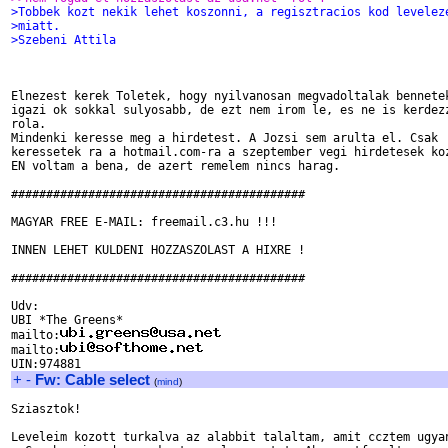
>Tobbek kozt nekik lehet koszonni, a regisztracios kod levelez
>miatt.
>Szebeni Attila
Elnezest kerek Toletek, hogy nyilvanosan megvadoltalak bennetek
igazi ok sokkal sulyosabb, de ezt nem irom le, es ne is kerdezz
rola.

Mindenki keresse meg a hirdetest. A Jozsi sem arulta el. Csak

keressetek ra a hotmail.com-ra a szeptember vegi hirdetesek koz
EN voltam a bena, de azert remelem nincs harag.

##########################################

MAGYAR FREE E-MAIL: freemail.c3.hu !!!

INNEN LEHET KULDENI HOZZASZOLAST A HIXRE !

##########################################

Udv:

UBI *The Greens*

mailto:
mailto:
+
-
Fw: Cable select
(
mind
)
Sziasztok!

Leveleim kozott turkalva az alabbit talaltam, amit ccztem ugyan