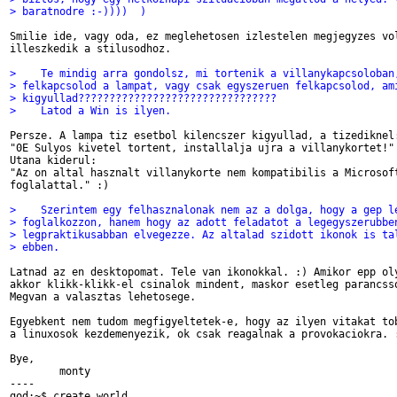
> baratnodre :-))))  )
Smilie ide, vagy oda, ez meglehetosen izlestelen megjegyzes vol
illeszkedik a stilusodhoz. 

>    Te mindig arra gondolsz, mi tortenik a villanykapcsoloban
> felkapcsolod a lampat, vagy csak egyszeruen felkapcsolod, am
> kigyullad????????????????????????????????
>    Latod a Win is ilyen.
Persze. A lampa tiz esetbol kilencszer kigyullad, a tizediknel:
"0E Sulyos kivetel tortent, installalja ujra a villanykortet!" 
Utana kiderul: 

"Az on altal hasznalt villanykorte nem kompatibilis a Microsoft
foglalattal." :)

>    Szerintem egy felhasznalonak nem az a dolga, hogy a gep l
> foglalkozzon, hanem hogy az adott feladatot a legegyszerubbe
> legpraktikusabban elvegezze. Az altalad szidott ikonok is ta
> ebben.
Latnad az en desktopomat. Tele van ikonokkal. :) Amikor epp oly
akkor klikk-klikk-el csinalok mindent, maskor esetleg parancsso
Megvan a valasztas lehetosege.

Egyebkent nem tudom megfigyeltetek-e, hogy az ilyen vitakat tob
a linuxosok kezdemenyezik, ok csak reagalnak a provokaciokra. :
Bye,

	monty

----

god:~$ create world
