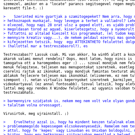
szemezel, amikor en a "locate" parancs segitsegevel regen megta
keresett file-t. :) 

>    Szerinted mire gyartjak a szamitogepeket? Nem arra, hogy 
> hetkoznapok munkajat, hogy levegye a terhet a valladrol? Leh
> elvezed, hogy napi 28 orat ulsz a geped elott, es ujabb prob
> megoldasan torod az agyad, kiserletezgetsz, hogy a nyomorult
> futtattni az altalad kieszelt kis programokat, (el tudom kep
> mennyire kreativ vagy...), de nekem peldaul ezernyi mas gond
> kifejezetten tetszik, hogy  egy ATTEKINTHETO felulettel dolg
> (hallottal mar a testreszabasrol?), es
Testreszabas?? Lassuk csak. Mi van akkor, ha win95 alatt a koze
akarok valami menut rendelni? Oops, most latom, hogy nincs is

tamogatva ott a haromgombos eger :) ... szoval mondjuk nem fele
menuk felepitese, teljesen mas menupontokat szeretnek, esetleg 
cserelni rajtuk az ikonokat, vagy mondjuk famintas texturat aka
ablakok fejlecere teljesen mas ikonokkal (elismerem, ez nem tul
szempont :), netan virtualis kepernyoket szeretnek _barmilyen_

videokartyaval (ez annal fontosabb). Szoval latszik, hogy elete
lattal meg egy rendes X Window feluletet, az ugyanis valoban te
testreszabhato.

> barmennyire szidjatok is, nekem meg nem volt vele olyan gond
> talaltam volna orvossagot.
Virusirtok, meg ujrainstall. ;)

>    Ervelhetsz azzal is, hogy ha mindent keszen talalnak elem
> problemamegoldo kepessegem elcsokevenyesedik. Remelem nem te
> attol, hogy Te 'kepes' vagy Linuxban es Unixban boldogulni, 
> biztos, hogy egy hetkoznapi szituacioban megallod a helyed. 