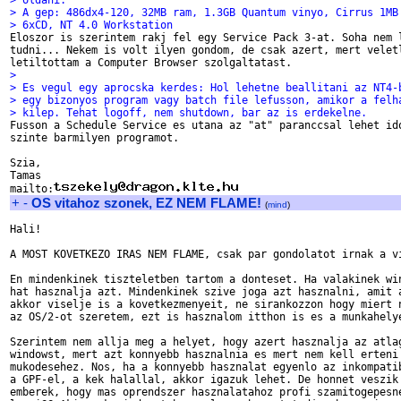
> oldani.
> A gep: 486dx4-120, 32MB ram, 1.3GB Quantum vinyo, Cirrus 1MB
> 6xCD, NT 4.0 Workstation

Eloszor is szerintem rakj fel egy Service Pack 3-at. Soha nem l
tudni... Nekem is volt ilyen gondom, de csak azert, mert veletl
> 
> Es vegul egy aprocska kerdes: Hol lehetne beallitani az NT4-
> egy bizonyos program vagy batch file lefusson, amikor a felh
> kilep. Tehat logoff, nem shutdown, bar az is erdekelne.

Fusson a Schedule Service es utana az "at" paranccsal lehet ido
szinte barmilyen programot.

Szia,

Tamas

mailto:
+
-
OS vitahoz szonek, EZ NEM FLAME!
(
mind
)
Hali!

A MOST KOVETKEZO IRAS NEM FLAME, csak par gondolatot irnak a vi
En mindenkinek tiszteletben tartom a donteset. Ha valakinek win
hat hasznalja azt. Mindenkinek szive joga azt hasznalni, amit a
akkor viselje is a kovetkezmenyeit, ne sirankozzon hogy miert n
az OS/2-ot szeretem, ezt is hasznalom itthon is es a munkahelye
Szerintem nem allja meg a helyet, hogy azert hasznalja az atlag
windowst, mert azt konnyebb hasznalnia es mert nem kell erteni 
mukodesehez. Nos, ha a konnyebb hasznalat egyenlo az inkompatib
a GPF-el, a kek halallal, akkor igazuk lehet. De honnet veszik 
emberek, hogy mas oprendszer hasznalatahoz profi szamitogepesne