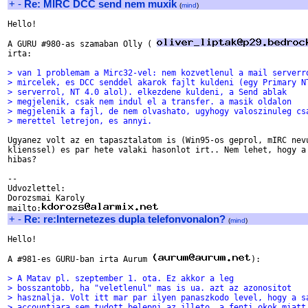
+
-
Re: MIRC DCC send nem muxik
(
mind
)
Hello!

A GURU #980-as szamaban Olly ( 
irta: 

> van 1 problemam a Mirc32-vel: nem kozvetlenul a mail serverr
> mircelek, es DCC senddel akarok fajlt kuldeni (egy Primary N
> serverrol, NT 4.0 alol). elkezdene kuldeni, a Send ablak
> megjelenik, csak nem indul el a transfer. a masik oldalon
> megjelenik a fajl, de nem olvashato, ugyhogy valoszinuleg cs
> merettel letrejon, es annyi. 
Ugyanez volt az en tapasztalatom is (Win95-os geprol, mIRC nevu
klienssel) es par hete valaki hasonlot irt.. Nem lehet, hogy a 
hibas?

--

Udvozlettel:

Dorozsmai Karoly

mailto:
+
-
Re: re:Internetezes dupla telefonvonalon?
(
mind
)
Hello!

A #981-es GURU-ban irta Aurum 
):

> A Matav pl. szeptember 1. ota. Ez akkor a leg
> bosszantobb, ha "veletlenul" mas is ua. azt az azonositot
> hasznalja. Volt itt mar par ilyen panaszkodo level, hogy a s
> accountjara sem tudott belepni az illeto, a fenti okok miatt