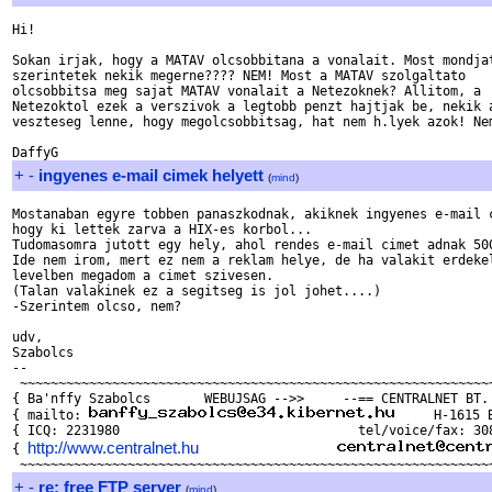
Hi!

Sokan irjak, hogy a MATAV olcsobbitana a vonalait. Most mondjat
szerintetek nekik megerne???? NEM! Most a MATAV szolgaltato

olcsobbitsa meg sajat MATAV vonalait a Netezoknek? Allitom, a

Netezoktol ezek a verszivok a legtobb penzt hajtjak be, nekik a
veszteseg lenne, hogy megolcsobbitsag, hat nem h.lyek azok! Nem
+
-
ingyenes e-mail cimek helyett
(
mind
)
Mostanaban egyre tobben panaszkodnak, akiknek ingyenes e-mail c
hogy ki lettek zarva a HIX-es korbol...

Tudomasomra jutott egy hely, ahol rendes e-mail cimet adnak 500
Ide nem irom, mert ez nem a reklam helye, de ha valakit erdekel
levelben megadom a cimet szivesen.

(Talan valakinek ez a segitseg is jol johet....)

-Szerintem olcso, nem?

udv,

Szabolcs

-- 

 ~~~~~~~~~~~~~~~~~~~~~~~~~~~~~~~~~~~~~~~~~~~~~~~~~~~~~~~~~~~~~~
{ Ba'nffy Szabolcs	 WEBUJSAG -->>     --== CENTRALNET BT. ==--   }

{ mailto: 
     H-1615 
{ ICQ: 2231980	                             tel/voice/fax: 308-9539  }

http://www.centralnet.hu
{ 
+
-
re: free FTP server
(
mind
)