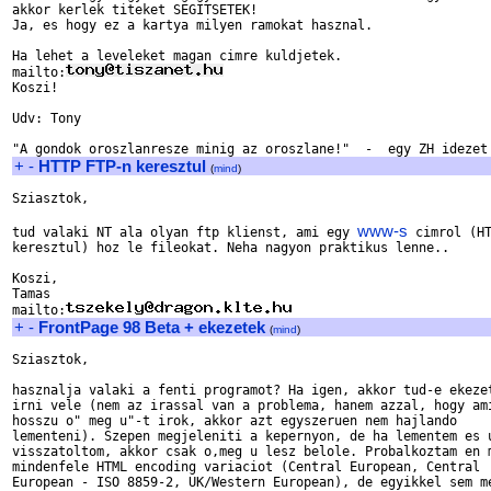
akkor kerlek titeket SEGITSETEK!

Ja, es hogy ez a kartya milyen ramokat hasznal.

Ha lehet a leveleket magan cimre kuldjetek.

mailto:
Koszi!

Udv: Tony

+
-
HTTP FTP-n keresztul
(
mind
)
Sziasztok,

www-s
tud valaki NT ala olyan ftp klienst, ami egy 
 cimrol (HT
keresztul) hoz le fileokat. Neha nagyon praktikus lenne..

Koszi,

Tamas

mailto:
+
-
FrontPage 98 Beta + ekezetek
(
mind
)
Sziasztok,

hasznalja valaki a fenti programot? Ha igen, akkor tud-e ekezet
irni vele (nem az irassal van a problema, hanem azzal, hogy ami
hosszu o" meg u"-t irok, akkor azt egyszeruen nem hajlando 

lementeni). Szepen megjeleniti a kepernyon, de ha lementem es u
visszatoltom, akkor csak o,meg u lesz belole. Probalkoztam en m
mindenfele HTML encoding variaciot (Central European, Central 

European - ISO 8859-2, UK/Western European), de egyikkel sem me