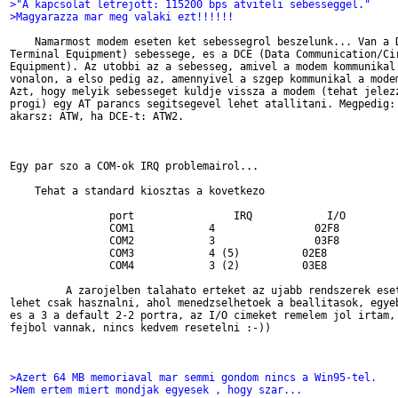
>"A kapcsolat letrejott: 115200 bps atviteli sebesseggel."
>Magyarazza mar meg valaki ezt!!!!!!
    Namarmost modem eseten ket sebessegrol beszelunk... Van a D
Terminal Equipment) sebessege, es a DCE (Data Communication/Cir
Equipment). Az utobbi az a sebesseg, amivel a modem kommunikal 
vonalon, a elso pedig az, amennyivel a szgep kommunikal a modem
Azt, hogy melyik sebesseget kuldje vissza a modem (tehat jelezz
progi) egy AT parancs segitsegevel lehet atallitani. Megpedig: 
akarsz: ATW, ha DCE-t: ATW2.

Egy par szo a COM-ok IRQ problemairol...

    Tehat a standard kiosztas a kovetkezo

                port                IRQ            I/O

                COM1            4                02F8

                COM2            3                03F8

                COM3            4 (5)          02E8

                COM4            3 (2)          03E8

         A zarojelben talahato erteket az ujabb rendszerek eset
lehet csak hasznalni, ahol menedzselhetoek a beallitasok, egyeb
es a 3 a default 2-2 portra, az I/O cimeket remelem jol irtam, 
fejbol vannak, nincs kedvem resetelni :-))

>Azert 64 MB memoriaval mar semmi gondom nincs a Win95-tel.
>Nem ertem miert mondjak egyesek , hogy szar...