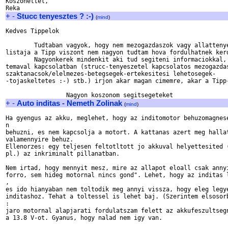
Koszonettel,

+
-
Stucc tenyesztes ? :-)
(
mind
)
Kedves Tippelok

        Tudtaban vagyok, hogy nem mezogazdaszok vagy allattenye
listaja a Tipp viszont nem nagyon tudtam hova fordulhatnek kerd
	Nagyonkerek mindenkit aki tud segiteni informaciokkal, otletekkel ezen 

temaval kapcsolatban (strucc-tenyeszetel kapcsolatos mezogazdas
szaktanacsok/elelmezes-betegsegek-ertekesitesi lehetosegek-

-tojaskeltetes :-) stb.) irjon akar magan cimemre, akar a Tipp-
+
-
Auto inditas - Nemeth Zolinak
(
mind
)
Ha gyengus az akku, meglehet, hogy az inditomotor behuzomagnese
n

behuzni, es nem kapcsolja a motort. A kattanas azert meg hallat
valamennyire behuz.

Ellenorzes: egy teljesen feltotltott jo akkuval helyettesited (
pl.) az inkriminalt pillanatban.

Nem irtad, hogy mennyit mesz, mire az allapot eloall csak annyi
forro, sem hideg motornal nincs gond". Lehet, hogy az inditas l
,

es ido hianyaban nem toltodik meg annyi vissza, hogy eleg legye
inditashoz. Tehat a toltessel is lehet baj. (Szerintem elsosorb
:

jaro motornal alapjarati fordulatszam felett az akkufeszultsegn
a 13.8 V-ot. Gyanus, hogy nalad nem igy van.
