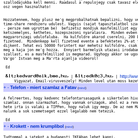
szallodajukba kell menni. Raadasul a repulojegy csak tavasz ele
osz vegen hasznalhato! 

Hozzatennem, hogy plusz me'g megprobalhatnak bepalizni, hogy ve
time-share rendszeru udulest. Vagyis (sajat tapasztalatbol szar
- persze nem ugrottam be)  befizetsz mondjuk masfelmilliot egy 
ketszemelyes, kethetes, kozepszezoni nyaralasra.  Minden evben 
magyarorszagi udulofaluba.  Ha kulfoldre akarod cserelni, 200 D
fizetned.  Mindenkepp kell fizetned evente a befektetes 2%-at f
dijkent. Tehat evi 50000 forintert mar mehetsz kulfoldre, csak 
meg a kaja jon me'g hozza.  Ennyiert barmelyik utazasi irodaban
szallast, es a masfelmilliod is megmarad. Ugyhogy akkor se ugor
Va'go' Istvan meg a Ma'rta ajanlja videorol! 

 Ed

http://w
> | 
> | 
+
-
Telefon - miert szamlaz a Fatav
(
mind
)
A felreertes, hogy kedvenc telefontarsasagunk a sikertelen hiva
szamlaz, onnan szarmazhat, hogy vannak orszagok, ahol ez a rend
hete irta is valaki a TIPPen, hogy naluk igy megy. De az nem Ma
nalunk a sok szemetseget ezzel legalabb nem tetezik.

+
-
Krokett - nem krumplibol
(
mind
)
Tudtommal a jatekot a budapesti IKEAban lehet kapni.
