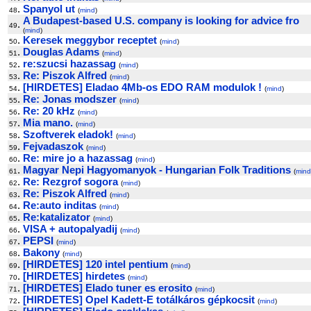
.
Spanyol ut
48
(
mind
)
A Budapest-based U.S. company is looking for advice fro
.
49
(
mind
)
.
Keresek meggybor receptet
50
(
mind
)
.
Douglas Adams
51
(
mind
)
.
re:szucsi hazassag
52
(
mind
)
.
Re: Piszok Alfred
53
(
mind
)
.
[HIRDETES] Eladao 4Mb-os EDO RAM modulok !
54
(
mind
)
.
Re: Jonas modszer
55
(
mind
)
.
Re: 20 kHz
56
(
mind
)
.
Mia mano.
57
(
mind
)
.
Szoftverek eladok!
58
(
mind
)
.
Fejvadaszok
59
(
mind
)
.
Re: mire jo a hazassag
60
(
mind
)
.
Magyar Nepi Hagyomanyok - Hungarian Folk Traditions
61
(
mind
.
Re: Rezgrof sogora
62
(
mind
)
.
Re: Piszok Alfred
63
(
mind
)
.
Re:auto inditas
64
(
mind
)
.
Re:katalizator
65
(
mind
)
.
VISA + autopalyadij
66
(
mind
)
.
PEPSI
67
(
mind
)
.
Bakony
68
(
mind
)
.
[HIRDETES] 120 intel pentium
69
(
mind
)
.
[HIRDETES] hirdetes
70
(
mind
)
.
[HIRDETES] Elado tuner es erosito
71
(
mind
)
.
[HIRDETES] Opel Kadett-E totálkáros gépkocsit
72
(
mind
)