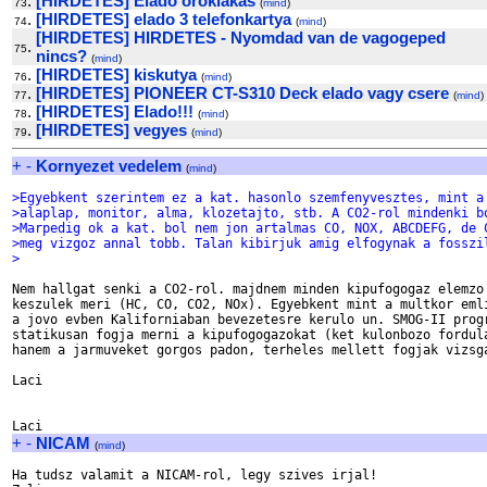
.
[HIRDETES] Elado oroklakas
73
(
mind
)
.
[HIRDETES] elado 3 telefonkartya
74
(
mind
)
[HIRDETES] HIRDETES - Nyomdad van de vagogeped
.
75
nincs?
(
mind
)
.
[HIRDETES] kiskutya
76
(
mind
)
.
[HIRDETES] PIONEER CT-S310 Deck elado vagy csere
77
(
mind
)
.
[HIRDETES] Elado!!!
78
(
mind
)
.
[HIRDETES] vegyes
79
(
mind
)
+
-
Kornyezet vedelem
(
mind
)
>Egyebkent szerintem ez a kat. hasonlo szemfenyvesztes, mint a
>alaplap, monitor, alma, klozetajto, stb. A CO2-rol mindenki b
>Marpedig ok a kat. bol nem jon artalmas CO, NOX, ABCDEFG, de 
>meg vizgoz annal tobb. Talan kibirjuk amig elfogynak a fosszi
>
Nem hallgat senki a CO2-rol. majdnem minden kipufogogaz elemzo

keszulek meri (HC, CO, CO2, NOx). Egyebkent mint a multkor emli
a jovo evben Kaliforniaban bevezetesre kerulo un. SMOG-II progr
statikusan fogja merni a kipufogogazokat (ket kulonbozo fordula
hanem a jarmuveket gorgos padon, terheles mellett fogjak vizsga
Laci

+
-
NICAM
(
mind
)
Ha tudsz valamit a NICAM-rol, legy szives irjal!
