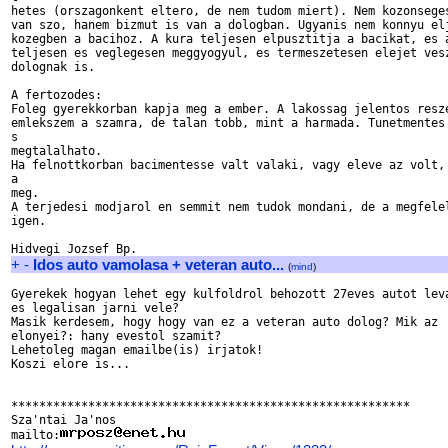
hetes (orszagonkent eltero, de nem tudom miert). Nem kozonseges
van szo, hanem bizmut is van a dologban. Ugyanis nem konnyu elj
kozegben a bacihoz. A kura teljesen elpusztitja a bacikat, es a
teljesen es veglegesen meggyogyul, es termeszetesen elejet vesz
dolognak is.

A fertozodes:

Foleg gyerekkorban kapja meg a ember. A lakossag jelentos resze
emlekszem a szamra, de talan tobb, mint a harmada. Tunetmentes 
s

megtalalhato.

Ha felnottkorban bacimentesse valt valaki, vagy eleve az volt, 
a

meg.

A terjedesi modjarol en semmit nem tudok mondani, de a megfelel
igen.

+
-
Idos auto vamolasa + veteran auto...
(
mind
)
Gyerekek hogyan lehet egy kulfoldrol behozott 27eves autot leva
es legalisan jarni vele?

Masik kerdesem, hogy hogy van ez a veteran auto dolog? Mik az 

elonyei?: hany evestol szamit?

Lehetoleg magan emailbe(is) irjatok!

Koszi elore is...

*********************************************************

Sza'ntai Ja'nos

mailto: