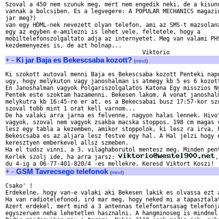
Szoval a 450 nem szunuk meg, mert nem engedik neki, de a kisuno
vannak a bolcsiben. Es a legvegere: A POPULAR MECHANICS magazin
jar meg?) 

van egy HDML-nek nevezett olyan telefon, ami az SMS-t mazsolana
egy az egyben e-amilezni is lehet vele, feltetele, hogy a

mobiltelefonszolgaltato adja az internyetet. Meg van valami PHS
kezdemenyezes is, de azt holnap...

+
-
Ki jar Baja es Bekescsaba kozott?
(
mind
)
Ki szokott autoval menni Baja es Bekescsaba kozott Penteki napo
ugy, hogy melykuton vagy janoshalman is atmegy kb 5 es 6 kozott
En Janoshalman vagyok Polgariszolgalatos Katona Egy misszios Ny
Pentek este szoktam hazamenni. Bekesen lakom. A vonat janoshalm
melykutra kb 16:45-re er at, es a Bekecsabai busz 17:57-kor szo
szoval tobb mint 1 orat kell varnom...

De ha valaki arra jarna es felvenne, nagyon halas lennek. Hivo"
vagyok, szoval nem vagyok zsakba macska stoppos. 198 cm magas v
lesz egy tabla a kezemben, amikor stoppolok, ki lesz ra irva, h
Bekescsaba es az aljara lesz festve egy hal. A Hal jelzi hogy e
keresztyen emberkevel allsz szmeben. 

Ha el tudsz vinni, a 3. vilaghaborutol mentesz meg. Minden pent
Kerlek szolj ide, ha arra jarsz: 
,
+
-
GSM Tavrecsego telefonok
(
mind
)
Csako' !

Erdekelne, hogy van-e valaki aki Bekesen lakik es olvassa ezt a
Ha van radiotelefonod, ird mar meg, hogy neked mi a tapasztalat
Azert erdekel, mert mind a 3 antennas telefontarsasag telefonja
egyszeruen neha lehetetlen hasznalni. A hangminoseg is mindnel 