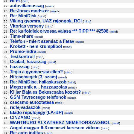
.
Hi-Fi
21
(
mind
)
.
autovillamossag
22
(
mind
)
.
Re:Jonas modszer
23
(
mind
)
.
Re: MiniDisk
24
(
mind
)
.
Viking gyomra, UAZ rajongok, RCI
25
(
mind
)
.
Vitorlas verseny
26
(
mind
)
.
Re: kulfoldiek orvossa valasa *** TIPP *** #2508
27
(
mind
)
.
Time-share
28
(
mind
)
.
Telefon - miert szamlaz a Fatav
29
(
mind
)
.
Krokett - nem krumplibol
30
(
mind
)
.
Promo-Indra
31
(
mind
)
.
Testkontroll
32
(
mind
)
.
Csalad, hazassag
33
(
mind
)
.
hazassag
34
(
mind
)
.
Tegla a gyomorsav ellen?
35
(
mind
)
.
Hircsemegek (3. szam)
36
(
mind
)
.
Re: MiniDisc, hallaskuszob
37
(
mind
)
.
Megszunik a... hozzaszolas
38
(
mind
)
.
Ki jar Baja es Bekescsaba kozott?
39
(
mind
)
.
GSM Tavrecsego telefonok
40
(
mind
)
.
csecsmo autoztatasa
41
(
mind
)
.
re:fejvadaszok
42
(
mind
)
.
Elado repulojegy (LA-BP)
43
(
mind
)
.
CINZANO
44
(
mind
)
.
WARTBURG ALKATRESZ NEMETORSZAGBOL
45
(
mind
)
.
Angol-magyar 6:3 meccset keresem videon
46
(
mind
)
.
Re: auto inditas
47
(
mind
)