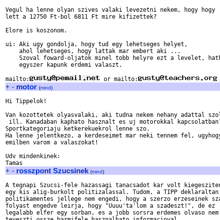
Vegul ha lenne olyan szives valaki levezetni nekem, hogy hogy

lett a 12750 Ft-bol 6811 Ft mire kifizettek?

Elore is koszonom.

ui: Aki ugy gondolja, hogy tud egy lehetseges helyet,

    ahol lehetseges, hogy lattak mar embert aki ...

    Szoval foward-oljatok minel tobb helyre ezt a levelet, hath
    egyszer kapunk erdemi valaszt.

mailto:
 or mailto:
+
-
motor
(
mind
)
Hi Tippelok!

Van kozottetek olyasvalaki, aki tudna nekem nehany adattal szol
 ill. Kanadaban kaphato hasznalt es uj motorokkal kapcsolatban?
Sportkategoriaju ketkerekuekrol lenne szo.

Ha lenne jelentkezo, a kerdeseimet mar neki tennem fel, ugyhogy
emilben varom a valaszokat!

Udv mindenkinek:

+
-
rosszpont Szucsinek
(
mind
)
A tegnapi Szucsi-fele hazassagi tanacsadot kar volt kiegesziten
egy kis alig-burkolt politizalassal. Tudom, a TIPP deklaraltan

politikamentes jellege nem engedi, hogy a szerzo erzeseinek sza
folyast engedve leirja, hogy "Uuuu'ta'lom a szadeszt!", de ez

legalabb elfer egy sorban, es a jobb sorsra erdemes olvaso nem 
teveszti ossze barmifele hasznalhato informacioval.
