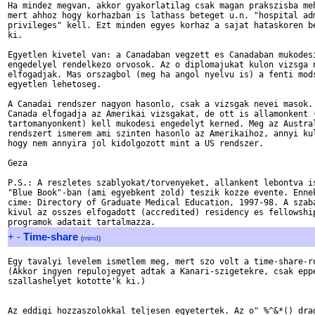
Ha mindez megvan, akkor gyakorlatilag csak magan prakszisba meh
mert ahhoz hogy korhazban is lathass beteget u.n. "hospital adm
privileges" kell. Ezt minden egyes korhaz a sajat hataskoren be
ki.

Egyetlen kivetel van: a Canadaban vegzett es Canadaban mukodesi
engedelyel rendelkezo orvosok. Az o diplomajukat kulon vizsga n
elfogadjak. Mas orszagbol (meg ha angol nyelvu is) a fenti mods
egyetlen lehetoseg.

A Canadai rendszer nagyon hasonlo, csak a vizsgak nevei masok. 
Canada elfogadja az Amerikai vizsgakat, de ott is allamonkent (
tartomanyonkent) kell mukodesi engedelyt kerned. Meg az Austral
rendszert ismerem ami szinten hasonlo az Amerikaihoz, annyi kul
hogy nem annyira jol kidolgozott mint a US rendszer.

Geza

P.S.: A reszletes szablyokat/torvenyeket, allankent lebontva is
"Blue Book"-ban (ami egyebkent zold) teszik kozze evente. Ennek
cime: Directory of Graduate Medical Education, 1997-98. A szaba
kivul az osszes elfogadott (accredited) residency es fellowship
+
-
Time-share
(
mind
)
Egy tavalyi levelem ismetlem meg, mert szo volt a time-share-ro
(Akkor ingyen repulojegyet adtak a Kanari-szigetekre, csak eppe
szallashelyet kototte'k ki.)

Az eddigi hozzaszolokkal teljesen egyetertek. Az o" %^&*() drag