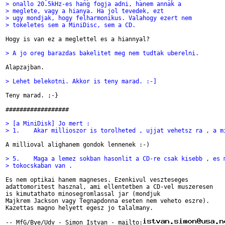
> onallo 20.5kHz-es hang fogja adni, hanem annak a 
> meglete, vagy a hianya. Ha jol tevedek, ezt
> ugy mondjak, hogy felharmonikus. Valahogy ezert nem 
> tokeletes sem a MiniDisc, sem a CD. 
Hogy is van ez a meglettel es a hiannyal? 

> A jo oreg barazdas bakelitet meg nem tudtak uberelni.
Alapzajban.

> Lehet belekotni. Akkor is teny marad. :-]
Teny marad. ;-}

##################

> [a MiniDisk] Jo mert :
> 1.	Akar millioszor is torolheted , ujjat vehetsz ra , a 
A millioval alighanem gondok lennenek :-)

> 5.	Maga a lemez sokban hasonlit a CD-re csak kisebb , es
> tokocskaban van .
Es nem optikai hanem magneses. Ezenkivul veszteseges 

adattomoritest hasznal, ami ellentetben a CD-vel muszeresen 

is kimutathato minosegromlassal jar (mondjuk 

Majkrem Jackson vagy Tegnapdonna eseten nem veheto eszre). 

Kazettas magno helyett egesz jo talalmany. 

-- MfG/Bye/Udv - Simon Istvan - mailto: