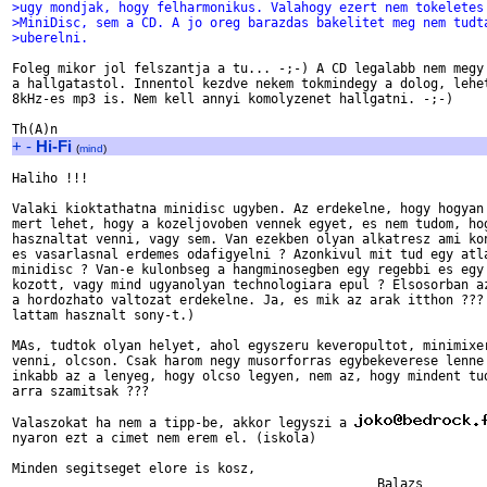
>ugy mondjak, hogy felharmonikus. Valahogy ezert nem tokeletes
>MiniDisc, sem a CD. A jo oreg barazdas bakelitet meg nem tudt
>uberelni.
Foleg mikor jol felszantja a tu... -;-) A CD legalabb nem megy 
a hallgatastol. Innentol kezdve nekem tokmindegy a dolog, lehet
8kHz-es mp3 is. Nem kell annyi komolyzenet hallgatni. -;-)

+
-
Hi-Fi
(
mind
)
Haliho !!!

Valaki kioktathatna minidisc ugyben. Az erdekelne, hogy hogyan 
mert lehet, hogy a kozeljovoben vennek egyet, es nem tudom, hog
hasznaltat venni, vagy sem. Van ezekben olyan alkatresz ami kon
es vasarlasnal erdemes odafigyelni ? Azonkivul mit tud egy atla
minidisc ? Van-e kulonbseg a hangminosegben egy regebbi es egy 
kozott, vagy mind ugyanolyan technologiara epul ? Elsosorban az
a hordozhato valtozat erdekelne. Ja, es mik az arak itthon ??? 
lattam hasznalt sony-t.)

MAs, tudtok olyan helyet, ahol egyszeru keveropultot, minimixer
venni, olcson. Csak harom negy musorforras egybekeverese lenne 
inkabb az a lenyeg, hogy olcso legyen, nem az, hogy mindent tud
arra szamitsak ???

Valaszokat ha nem a tipp-be, akkor legyszi a 
nyaron ezt a cimet nem erem el. (iskola)

Minden segitseget elore is kosz,
