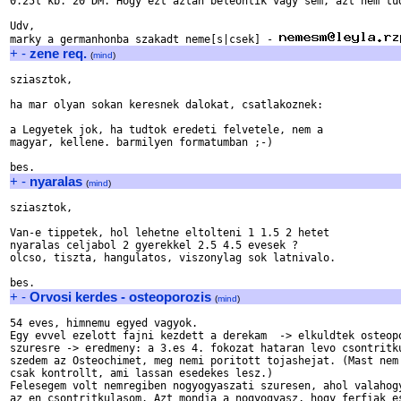
0.25l kb. 20 DM. Hogy ezt aztan beleontik vagy sem, azt nem tud
Udv,

marky a germanhonba szakadt neme[s|csek] - 
+
-
zene req.
(
mind
)
sziasztok,

ha mar olyan sokan keresnek dalokat, csatlakoznek:

a Legyetek jok, ha tudtok eredeti felvetele, nem a

magyar, kellene. barmilyen formatumban ;-)

+
-
nyaralas
(
mind
)
sziasztok,

Van-e tippetek, hol lehetne eltolteni 1 1.5 2 hetet

nyaralas celjabol 2 gyerekkel 2.5 4.5 evesek ?

olcso, tiszta, hangulatos, viszonylag sok latnivalo.

+
-
Orvosi kerdes - osteoporozis
(
mind
)
54 eves, himnemu egyed vagyok.

Egy evvel ezelott fajni kezdett a derekam  -> elkuldtek osteopo
szuresre -> eredmeny: a 3.es 4. fokozat hataran levo csontritku
szedem az Osteochimet, meg nemi poritott tojashejat. (Mast nem 
csak kontrollt, ami lassan esedekes lesz.)

Felesegem volt nemregiben nogyogyaszati szuresen, ahol valahogy
az en csontritkulasom. Azt mondja a nogyogyasz, hogy ferfiak es