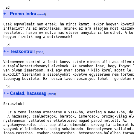
+
-
Promo-Indra
(
mind
)
Csak egyvalamit nem ertek: ha nincs kamat, akkor hogyan kovetik
inflaciot? Az az auto/lakas, aminek az ara alapjan most kiszamo
reszletet, harom ev mulva masfelszer annyiba is kerulhet. A kul
hogyan fizetik meg a delikvensek?

+
-
Testkontroll
(
mind
)
Velemenyem szerint a fenti konyv szinte minden allitasa ellentm
a taplalkozastudomanyi elveknek. Az azonban igaz, hogy fogyni l
van olyan ismerosom, aki egy nyar soran 7 kilo korul adott le. 
mukodik? Szerintem a szabalyokat kovetve egyszeruen nem torteni
tapanyag bevitele. Ez hosszu tavon veszelyes lehet - gondolom e
+
-
Csalad, hazassag
(
mind
)
Sziasztok!

  Ez a tema lassan atmehetne a VITA-ba, esetleg a RANDI-ba, de 
  A hazassag: csaladtagok, baratok, ismerosok, orszag-vilag elo
nyilvanosan vallalod es elkotelezed magad parod mellett. Az

anyakonyvvezeto, ill. pap altal elmondott szoveg tartalmarol ha
vagyunk elfeledkezni, pedig sokatmondo. Unnepelyesen vallalod, 
joban-rosszban, esoben-napsutesben, betegsegben-halalban tarsad