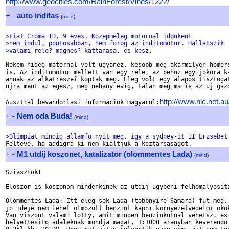
http://www.geocities.com/RainForest/Vines/1222/
+
-
auto inditas
(
mind
)
>Fiat Croma TD, 9 eves. Kozepmeleg motornal idonkent
>nem indul, pontosabban, nem forog az inditomotor. Hallatszik
>valami rele? magnes? kattanasa, es kesz. 
Nekem hideg motornal volt ugyanez, kesobb meg akarmilyen homers
is. Az inditomotor mellett van egy rele, az behuz egy jokora ka
annak az alkatreszei koptak meg. Eleg volt egy alapos tisztogat
ujra ment az egesz, meg nehany evig, talan meg ma is az uj gazd
-- 

http://www.nlc.net.a
Ausztral bevandorlasi informaciok magyarul:
+
-
Nem oda Buda!
(
mind
)
>Olimpiat mindig allamfo nyit meg, igy a sydney-it II Erzsebet
+
-
M1 utdij koszonet, katalizator (olommentes Lada)
(
mind
)
Sziasztok!

Eloszor is koszonom mindenkinek az utdij ugybeni felhomalyosita
Olommentes Lada: Itt eleg sok Lada (tobbnyire Samara) fut meg, 
jo ideje nem lehet olmozott benzint kapni kornyezetvedelmi okok
Van viszont valami lotty, amit minden benzinkutnal vehetsz, es 
helyettesito adaleknak mondja magat, 1:1000 aranyban keverendo 