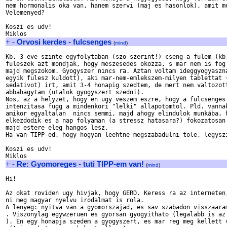
nem hormonalis oka van, hanem szervi (maj es hasonlok), amit me
Velemenyed? 

Koszi es udv!

+
-
Orvosi kerdes - fulcsenges
(
mind
)
Kb. 3 eve szinte egyfolytaban (szo szerint!) cseng a fulem (kb.
fuleszek azt mondjak, hogy meszesedes okozza, s mar nem is fog 
majd megszokom. Gyogyszer nincs ra. Aztan voltam ideggyogyaszna
egyik fulesz kuldott), aki mar-nem-emlekszem-milyen tablettat (
sedativot) irt, amit 3-4 honapig szedtem, de mert nem valtozott
abbahagytam (utalok gyogyszert szedni).

Nos, az a helyzet, hogy en ugy veszem eszre, hogy a fulcsenges 
intenzitasa fugg a mindenkori "lelki" allapotomtol. Pld. vannak
amikor egyaltalan  nincs semmi, majd ahogy elindulok munkába, h
elkezdodik es a nap folyaman (a stressz hatasara?) fokozatosan 
majd estere eleg hangos lesz. 

Ha van TIPP-ed, hogy hogyan leehtne megszabadulni tole, legyszi
Koszi es udv!

+
-
Re: Gyomoreges - tuti TIPP-em van!
(
mind
)
Hi!

Az okat roviden ugy hivjak, hogy GERD. Keress ra az interneten,
ni meg magyar nyelvu irodalmat is rola.

A lenyeg: nyitva van a gyomorszajad, es sav szabadon visszaaram
. Viszonylag egywzeruen es gyorsan gyogyithato (legalabb is az 
). En egy honapja szedem a gyogyszert, es mar reg meg kellett v