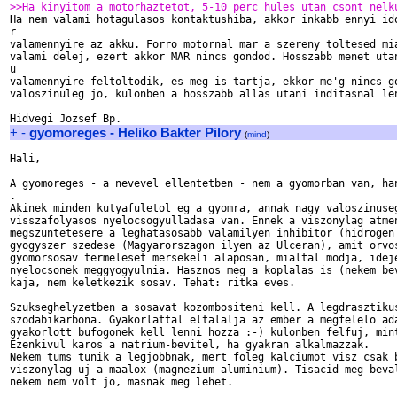
>>Ha kinyitom a motorhaztetot, 5-10 perc hules utan csont nelk

Ha nem valami hotagulasos kontaktushiba, akkor inkabb ennyi ido
r

valamennyire az akku. Forro motornal mar a szereny toltesed mia
valami delej, ezert akkor MAR nincs gondod. Hosszabb menet utan
u

valamennyire feltoltodik, es meg is tartja, ekkor me'g nincs go
valoszinuleg jo, kulonben a hosszabb allas utani inditasnal len
+
-
gyomoreges - Heliko Bakter Pilory
(
mind
)
Hali,

A gyomoreges - a nevevel ellentetben - nem a gyomorban van, han
.

Akinek minden kutyafuletol eg a gyomra, annak nagy valoszinuseg
visszafolyasos nyelocsogyulladasa van. Ennek a viszonylag atmen
megszuntetesere a leghatasosabb valamilyen inhibitor (hidrogen 
gyogyszer szedese (Magyarorszagon ilyen az Ulceran), amit orvos
gyomorsosav termeleset mersekeli alaposan, mialtal modja, ideje
nyelocsonek meggyogyulnia. Hasznos meg a koplalas is (nekem bev
kaja, nem keletkezik sosav. Tehat: ritka eves. 

Szukseghelyzetben a sosavat kozombositeni kell. A legdrasztikus
szodabikarbona. Gyakorlattal eltalalja az ember a megfelelo ada
gyakorlott bufogonek kell lenni hozza :-) kulonben felfuj, mint
Ezenkivul karos a natrium-bevitel, ha gyakran alkalmazzak.

Nekem tums tunik a legjobbnak, mert foleg kalciumot visz csak b
viszonylag uj a maalox (magnezium aluminium). Tisacid meg beval
nekem nem volt jo, masnak meg lehet.
