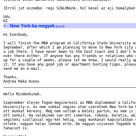
[Errol jut eszembe: regi SZALONunk, hol kesel az eji homalyban?
Udv,

+
-
New York-ba megyek
(
mind
)
Hi Everbody,

I will finish the MBA program at California State University ea
September, after which I am planning to move to New York city a
a job there. I have never been to the East Coast and I don't kn
over there either. If anyone has any friends or relatives who c
up for a couple of weeks, please let me know, I would really ap
it. If you have any good job or apartment hunting tipps, please
send me an e-mail. 

Thanks,

Andrea Reka Kunos

_______________________________________________________________
Hello Mindenkinek,

Szeptember elejen fogom megszerezni az MBA diplomamat a Califor
University-n, es nem sokkal vegzes utan szeretnek New York-ba k
ott munkat keresni. Meg nem voltam a Keleti parton, es nem is i
ott senkit. Ha valakinek van ott ismerose, rokona, baratja, aki
segiteni szallassal egy-ket hetig, vagy munkaval kapcsolatban v
otlete, nagyon halas lennek erte. De nagyon szivesen fogadok mi
tanacsot is. 
