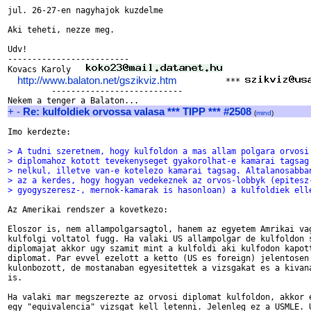
jul. 26-27-en nagyhajok kuzdelme

Aki teheti, nezze meg.

Udv!

-------------------------

Kovacs Karoly   
http://www.balaton.net/gszikviz.htm
          *** 
         ---------------------------

+
-
Re: kulfoldiek orvossa valasa *** TIPP *** #2508
(
mind
)
Imo kerdezte:

> A tudni szeretnem, hogy kulfoldon a mas allam polgara orvosi
> diplomahoz kotott tevekenyseget gyakorolhat-e kamarai tagsag
> nelkul, illetve van-e kotelezo kamarai tagsag. Altalanosabba
> az a kerdes, hogy hogyan vedekeznek az orvos-lobbyk (epitesz
> gyogyszeresz-, mernok-kamarak is hasonloan) a kulfoldiek ell
Az Amerikai rendszer a kovetkezo:

Eloszor is, nem allampolgarsagtol, hanem az egyetem Amrikai vag
kulfolgi voltatol fugg. Ha valaki US allampolgar de kulfoldon s
diplomajat akkor ugy szamit mint a kulfoldi aki kulfodon kapott
diplomat. Par evvel ezelott a ketto (US es foreign) jelentosen

kulonbozott, de mostanaban egyesitettek a vizsgakat es a kivana
is.

Ha valaki mar megszerezte az orvosi diplomat kulfoldon, akkor e
egy "equivalencia" vizsgat kell letenni. Jelenleg ez a USMLE. U