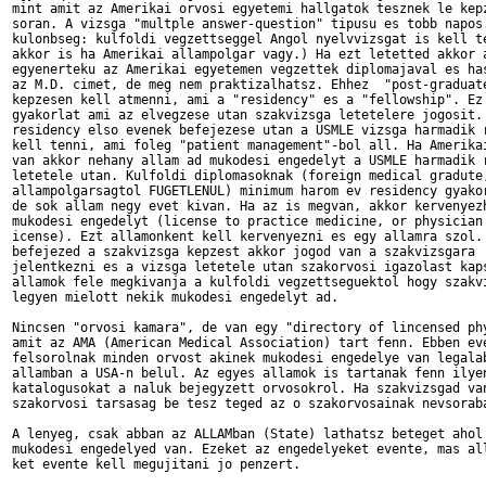
mint amit az Amerikai orvosi egyetemi hallgatok tesznek le kepz
soran. A vizsga "multple answer-question" tipusu es tobb napos.
kulonbseg: kulfoldi vegzettseggel Angol nyelvvizsgat is kell te
akkor is ha Amerikai allampolgar vagy.) Ha ezt letetted akkor a
egyenerteku az Amerikai egyetemen vegzettek diplomajaval es has
az M.D. cimet, de meg nem praktizalhatsz. Ehhez  "post-graduate
kepzesen kell atmenni, ami a "residency" es a "fellowship". Ez 
gyakorlat ami az elvegzese utan szakvizsga letetelere jogosit. 
residency elso evenek befejezese utan a USMLE vizsga harmadik r
kell tenni, ami foleg "patient management"-bol all. Ha Amerikai
van akkor nehany allam ad mukodesi engedelyt a USMLE harmadik r
letetele utan. Kulfoldi diplomasoknak (foreign medical gradute,
allampolgarsagtol FUGETLENUL) minimum harom ev residency gyakor
de sok allam negy evet kivan. Ha az is megvan, akkor kervenyezh
mukodesi engedelyt (license to practice medicine, or physician'
icense). Ezt allamonkent kell kervenyezni es egy allamra szol. 
befejezed a szakvizsga kepzest akkor jogod van a szakvizsgara

jelentkezni es a vizsga letetele utan szakorvosi igazolast kaps
allamok fele megkivanja a kulfoldi vegzettseguektol hogy szakvi
legyen mielott nekik mukodesi engedelyt ad.

Nincsen "orvosi kamara", de van egy "directory of lincensed phy
amit az AMA (American Medical Association) tart fenn. Ebben eve
felsorolnak minden orvost akinek mukodesi engedelye van legalab
allamban a USA-n belul. Az egyes allamok is tartanak fenn ilyen
katalogusokat a naluk bejegyzett orvosokrol. Ha szakvizsgad van
szakorvosi tarsasag be tesz teged az o szakorvosainak nevsoraba
A lenyeg, csak abban az ALLAMban (State) lathatsz beteget ahol 
mukodesi engedelyed van. Ezeket az engedelyeket evente, mas all
ket evente kell megujitani jo penzert.
