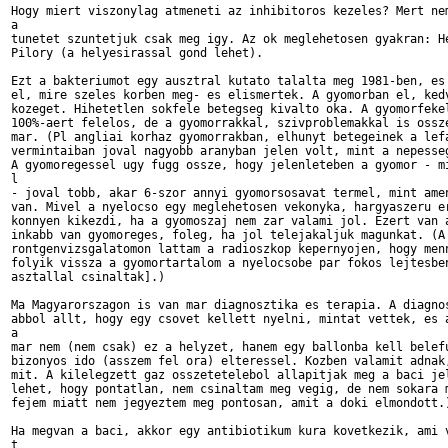
Hogy miert viszonylag atmeneti az inhibitoros kezeles? Mert nem
a

tunetet szuntetjuk csak meg igy. Az ok meglehetosen gyakran: He
Pilory (a helyesirassal gond lehet).

Ezt a bakteriumot egy ausztral kutato talalta meg 1981-ben, es 
el, mire szeles korben meg- es elismertek. A gyomorban el, kedv
kozeget. Hihetetlen sokfele betegseg kivalto oka. A gyomorfekel
100%-aert felelos, de a gyomorrakkal, szivproblemakkal is ossze
mar. (Pl angliai korhaz gyomorrakban, elhunyt betegeinek a lefa
vermintaiban joval nagyobb aranyban jelen volt, mint a nepesseg
A gyomoregessel ugy fugg ossze, hogy jelenleteben a gyomor - mi
l

- joval tobb, akar 6-szor annyi gyomorsosavat termel, mint amen
van. Mivel a nyelocso egy meglehetosen vekonyka, hargyaszeru er
konnyen kikezdi, ha a gyomoszaj nem zar valami jol. Ezert van a
inkabb van gyomoreges, foleg, ha jol telejakaljuk magunkat. (A 
rontgenvizsgalatomon lattam a radioszkop kepernyojen, hogy menn
folyik vissza a gyomortartalom a nyelocsobe par fokos lejtesben
asztallal csinaltak].)

Ma Magyarorszagon is van mar diagnosztika es terapia. A diagnos
abbol allt, hogy egy csovet kellett nyelni, mintat vettek, es a
a

mar nem (nem csak) ez a helyzet, hanem egy ballonba kell belefu
bizonyos ido (asszem fel ora) elteressel. Kozben valamit adnak,
mit. A kilelegzett gaz osszetetelebol allapitjak meg a baci jel
lehet, hogy pontatlan, nem csinaltam meg vegig, de nem sokara m
fejem miatt nem jegyeztem meg pontosan, amit a doki elmondott.)
Ha megvan a baci, akkor egy antibiotikum kura kovetkezik, ami v
t
