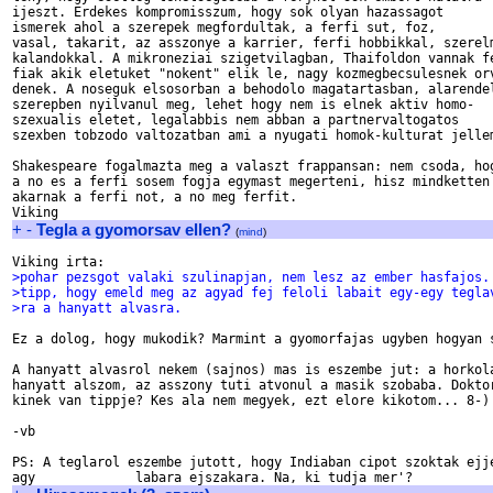
ijeszt. Erdekes kompromisszum, hogy sok olyan hazassagot 

ismerek ahol a szerepek megfordultak, a ferfi sut, foz,

vasal, takarit, az asszonye a karrier, ferfi hobbikkal, szerelm
kalandokkal. A mikroneziai szigetvilagban, Thaifoldon vannak fe
fiak akik eletuket "nokent" elik le, nagy kozmegbecsulesnek orv
denek. A noseguk elsosorban a behodolo magatartasban, alarendel
szerepben nyilvanul meg, lehet hogy nem is elnek aktiv homo-

szexualis eletet, legalabbis nem abban a partnervaltogatos 

szexben tobzodo valtozatban ami a nyugati homok-kulturat jellem
Shakespeare fogalmazta meg a valaszt frappansan: nem csoda, hog
a no es a ferfi sosem fogja egymast megerteni, hisz mindketten 
akarnak a ferfi not, a no meg ferfit.

+
-
Tegla a gyomorsav ellen?
(
mind
)
>pohar pezsgot valaki szulinapjan, nem lesz az ember hasfajos.
>tipp, hogy emeld meg az agyad fej feloli labait egy-egy tegla
>ra a hanyatt alvasra.
Ez a dolog, hogy mukodik? Marmint a gyomorfajas ugyben hogyan s
A hanyatt alvasrol nekem (sajnos) mas is eszembe jut: a horkola
hanyatt alszom, az asszony tuti atvonul a masik szobaba. Doktor
kinek van tippje? Kes ala nem megyek, ezt elore kikotom... 8-)

-vb

PS: A teglarol eszembe jutott, hogy Indiaban cipot szoktak ejje