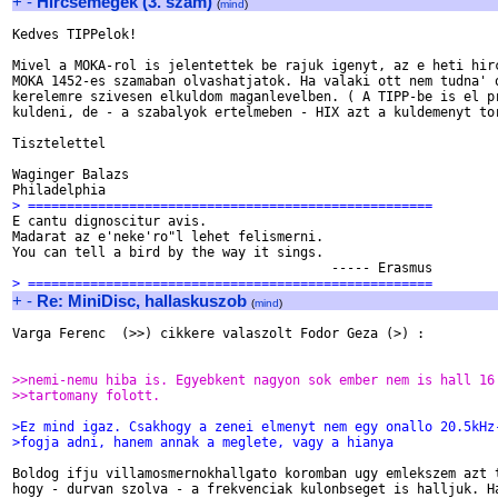
+
-
Hircsemegek (3. szam)
(
mind
)
Kedves TIPPelok!

Mivel a MOKA-rol is jelentettek be rajuk igenyt, az e heti hirc
MOKA 1452-es szamaban olvashatjatok. Ha valaki ott nem tudna' o
kerelemre szivesen elkuldom maganlevelben. ( A TIPP-be is el pr
kuldeni, de - a szabalyok ertelmeben - HIX azt a kuldemenyt tor
Tisztelettel

Waginger Balazs 

> ====================================================

E cantu dignoscitur avis.

Madarat az e'neke'ro"l lehet felismerni.

You can tell a bird by the way it sings.

> ====================================================
+
-
Re: MiniDisc, hallaskuszob
(
mind
)
Varga Ferenc  (>>) cikkere valaszolt Fodor Geza (>) : 

>>nemi-nemu hiba is. Egyebkent nagyon sok ember nem is hall 16
>>tartomany folott.
>Ez mind igaz. Csakhogy a zenei elmenyt nem egy onallo 20.5kHz
>fogja adni, hanem annak a meglete, vagy a hianya
Boldog ifju villamosmernokhallgato koromban ugy emlekszem azt t
hogy - durvan szolva - a frekvenciak kulonbseget is halljuk. Ha