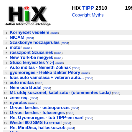
HIX
TIPP
2510
19
Copyright Myths
.
Kornyezet vedelem
1
(
mind
)
.
NICAM
2
(
mind
)
.
Szakkonyv hozzajarulas
3
(
mind
)
.
motor
4
(
mind
)
.
rosszpont Szucsinek
5
(
mind
)
.
New York-ba megyek
6
(
mind
)
.
Stucc tenyesztes ? :-)
7
(
mind
)
.
Auto inditas - Nemeth Zolinak
8
(
mind
)
.
gyomoreges - Heliko Bakter Pilory
9
(
mind
)
.
Idos auto vamolasa + veteran auto...
10
(
mind
)
.
auto inditas
11
(
mind
)
.
Nem oda Buda!
12
(
mind
)
.
M1 utdij koszonet, katalizator (olommentes Lada)
13
(
mind
)
.
zene req.
14
(
mind
)
.
nyaralas
15
(
mind
)
.
Orvosi kerdes - osteoporozis
16
(
mind
)
.
Orvosi kerdes - fulcsenges
17
(
mind
)
.
Re: Gyomoreges - tuti TIPP-em van!
18
(
mind
)
.
Westel 900 SMS to e-mail
19
(
mind
)
.
Re: MiniDisc, hallaskuszob
20
(
mind
)