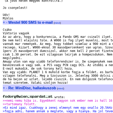
 (A jovo heten megyek kontrollra.)

Jo csonyelest!

Udv!

+
-
Westel 900 SMS to e-mail
(
mind
)
Csáko

Viktorio vagyok

Az az abra, hogy a konkurencia, a Pando GMS mar csinalt ilyet.

De nem kell elajulni tole. A W900 is fog ilyet muvelni, most te
vannak mar remenyek. Az meg, hogy tobbet szamlaz a 900 mint a m
recsego, kizart. W900-eknal 30 masodpercenkent van ugras. Szova
1perc 25 masodpercet dumcsizol, akkor nem kell 2 percet fizetne
csak 1.30 percet. De ezt vilagosan leirjak a hompezsdukon. Nem 
megilyedni.

Amugy uton van egy ujabb telefonrendszer is. De szegenykek nem 
bevezessek-e vagy sem. a PCS vagy PCN cagy DCS. Az utobbi a nem
E-nezt mukodik, de sok torony kell hoza.

Van egy ujabb: PLANET 1 6 muhold korbe fogja a foldet, es barho
vilagon telefonalni. Meg a Szojuszon is. Jelenleg 3000 dolcsi a
de ha bejon az uzlet, lejebb csuszik. En nem dolgozok telefonce
+
-
Re: MiniDisc, hallaskuszob
(
mind
)
>>nemi-nemu hiba is. Egyebkent nagyon sok ember nem is hall 16
>>tartomany folott.
>Ez mind igaz. Csakhogy a zenei elmenyt nem egy onallo 20.5kHz
>fogja adni, hanem annak a meglete, vagy a hianya. Ha jol teve