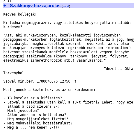
+
-
Szakkonyv hozzajarulas
(
mind
)
Kedves kollegak!

Ki tudna megmagyarazni, vagy illetekes helyre juttatni alabbi

kerdesem?

"Azt, aki munkaviszonyban, kozalkalmazotti jogviszonyban

pedagogus-munkakorben foglalkoztatnak, megilleti az a jog, hogy
jogszabalyban meghatarozottak szerint - evenkent, az ev elso

munkanapjan ervenyes kotelezo legkisebb munkaber (minimalber)

hetvenot szazalekanak megfelelo hozzajarulast vegyen igenybe

pedagogiai szakirodalom (konyv, tankonyv, jegyzet, folyorat,

elektronikus ismerethordozok stb.) vasarlasahoz."

                                                Idezet az Oktat
Torvenybol

Szoval min.ber. 17000*0,75=12750 Ft

Most jonnek a kozterhek, es az en kerdeseim:

- TB koteles ez a kifizetes?

- Szoval a szaktudas utan kell a TB-t fizetni? Lehet, hogy ezer
  allnak a csod szelen? :-)

- Mert jovedelem?

- Akkor adoznom is kell utana?

- Meg nyugdijjarulekot fizetni?

- Meg mukavallaloi hozzajarulast?

- Meg a ... nem kene? :-(((
