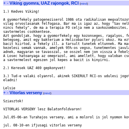
+
-
Viking gyomra, UAZ rajongok, RCI
(
mind
)
1.) Kedves Viking!

A gyomorfekely patogeneziserol 1986 ota radikalisan megvaltozot
vilag orvoslasanak felfogasa. Bar ma is igaz az, hogy "Sav nelk
nincs fekely", de ma a terapia FO celja nem a savkozombosites, 
savtermeles csokkentese.

Azt gondoljak, hogy a gyomorfekely egy kozonseges, ragalyos, fe
betegseg, amit egy bakterium a Helicobacter pylori okoz. Ha ezt
bacit kiirtod, a fekely ill. a tarsult tunetek eltunnek. Ma mar
kezelesi semak vannak, amelyek 95%-os vegso, tunetmentes javula
adnek, magyaran se tavasszal, se osszel nem jon vissza a fekely
A Losec hatoanyaga az omeprazol, ami amellett, hogy valoban cso
a savtermelest egeszen jol kepes a bacit is kinyirni.

2.) Keresek UAZ 469 gepkonyvet!

3.) Tud-e valaki olyanrol, akinek SIKERULT RCI-os udulesi jogot
eladni!

+
-
Vitorlas verseny
(
mind
)
Sziasztok!

VITORLAS VERSENY lesz Balatonfoldvaron!

Jul.05-06-an Turahajos verseny, ami a molorol is jol nyomon kov
jul. 08-10-en ifjusagi vitorlas verseny
