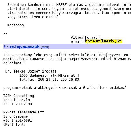
  Szeretnem kerdezni mi a KRESZ eloiras a csecsmo autoval torte
  utaztatasat illetoen. Ugyanis a fel eves leanyommal szeretnen
  utra kelni es mennenk Magyarorszagra. Kelle valami speci ules
  vagy nincs ilyen eloiras?

  Koszonom

--

                                 Vilmos Horvath

                                 e-mail 
+
-
re:fejvadaszok
(
mind
)
Itt van nehany lehetoseg amiket nekem kuldtek. Megjegyzem, en i
megfogadom a tanacsot, es sajat magam vadaszok. Minek biznam ma
dolgaimat??

 Dr. Telkes Jozsef irodaja

        1055 Budapest Falk MIksa ut 4.

        Tel/fax: 269-29-91, 269-26-80

programozoknak alabb/egyebeknek csak a Grafton lesz erdekes/

T&BN Consulting

Tarnai Laszlo

+36 1 200-2180

R-Soft Tanacsado Kft

Biro Csabane

+36 1 201-6891

(Mint fent)
