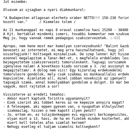
Jut eszembe:

Olvasom az ujsagban a nyari diakmunkarol:

"A Budapesten atlagosan elerheto oraber NETTO!!! 150-230 forint
kozott van."      / Kiemeles tolem /

Az 21 munkanappal es napi 8 oraval szamolva havi 25200 - 38400.
A Kjt. bertablat mindenki ismeri, tovabbi kommentar nem szukseg
Meg jo, hogy vannak remek pedagogus szakszervezetek. :-(((

Apropo, nem kene most mar komolyan szervezodnunk? "Balint Gazda
bevezeti az internetet, mi meg arra hasznalhatnank, hogy jol

osszefogjunk!! Koltsegek minimalisak. De szep lenne! Azt hiszem
ezennel megalapitom a Tanar-Net-et, s megfelelo erdeklodes lesz
bejegyeztetem szakszervezeti tomoruleskent. Tagsagi sorszamok

igenylese nalam! A kovetkezo kiado sorszam a 3. /az asszonyt ma
megagitaltam/. A dolog nem vicc! Egy kizarolag erdekvedelmi

tomorulesre gondolok, mely csak szakmai es munkavallaloi erdeke
kepviselne. Ajanlatom all, minel jobban novekszik az igenyelt

tagsagik szama, annal komolyabban gondolom a dolgot. En mar ben
vagyok, most rajtatok a sor!

Visszaterve az eredeti temahoz:

- Akkor miert kaptunk forintra ugyanannyit?

- Ezek szerint aki tobbet keres az ne kepezze annyira magat?

- A felesegem, aki eppen gyesen van, o nyugodtan elhulyulhet

  szakmailag, hiszen o nem kapott ilyen penzt?

- Jo, ertem en, ez tulajdonkeppen evi egyszeri berkiegeszites,

  olyan mint a 13. havi, de ha en fizetek minden kozterhet, akk
  miert kell teteles afas szamlat kernem?

- Nehogy esetleg el tudjam szamolni koltsegkent?
