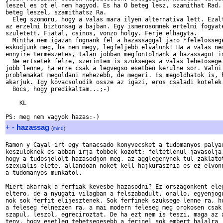
leszel es ot el nem hagyod. Es ha O beteg lesz, szamithat Rad. 
beteg leszel, szamithatsz Ra.

  Eleg szomoru, hogy a valas mara ilyen alternativa lett. Ezalt
az erzelmi biztonsag a bajban. Egy ismerosomnek ertelmi fogyate
szuletett. Fiatal, csinos, vonzo holgy. Ferje elhagyta.

  Mintha nem igazan fognank fel a hazassaggal jaro *felelossege
eskudjunk meg, ha nem megy, legfeljebb elvalunk! Ha a valas nem
ennyire termeszetes, talan jobban megfontolnank a hazassagot is
  Ne ertsetek felre, szerintem is szukseges a valas lehetosege.
jobb lenne, ha erre csak a legvegso esetben kerulne sor. Valni 
problemakat megoldani nehezebb, de megeri. Es megoldhatok is, h
akarjuk. Igy kovacsolodik ossze az igazi, eros csaladi kotelek.
  Bocs, hogy predikaltam...;-)

    KL

+
-
hazassag
(
mind
)
Ramon y Cayal irt egy tanacsado konyvecsket a tudomanyos palyar
keszuloknek es abban irja tobbek kozott: feltetlenul javasolja,
hogy a tudosjelolt hazasodjon meg, az agglegenynek tul zaklatot
szexualis elete, allandoan noket kell hajkurasznia es ez elvonn
a tudomanyos munkatol.

Miert akarnak a ferfiak kevesbe hazasodni? Ez orszagonkent eleg
eltero, de a nyugati vilagban a felszabadult, onallo, egyenjogu
nok sok ferfit elijesztenek. Sok ferfinek szuksege lenne ra, ho
a feleseg felnezzen ra, a mai modern feleseg meg orokosen csak 
szapul, leszol, egreciroztat. De ha ezt nem is teszi, maga az a
teny, hogy esetleg tehetsegesebb a ferjnel sok embert halalra
