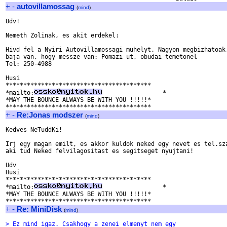
+
-
autovillamossag
(
mind
)
Udv!

Nemeth Zolinak, es akit erdekel:

Hivd fel a Nyiri Autovillamossagi muhelyt. Nagyon megbizhatoak.
baja van, hogy messze van: Pomazi ut, obudai temetonel

Tel: 250-4988

Husi

*****************************************

*mailto:
                 *

*MAY THE BOUNCE ALWAYS BE WITH YOU !!!!!*

+
-
Re:Jonas modszer
(
mind
)
Kedves NeTuddKi!

Irj egy magan emilt, es akkor kuldok neked egy nevet es tel.sza
aki tud Neked felvilagositast es segitseget nyujtani!

Udv

Husi

*****************************************

*mailto:
                 *

*MAY THE BOUNCE ALWAYS BE WITH YOU !!!!!*

+
-
Re: MiniDisk
(
mind
)
> Ez mind igaz. Csakhogy a zenei elmenyt nem egy 