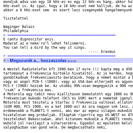
mondjuk adva van egy 18 kHz-es es egy 12 kHz-es hang, akkor hal
kHz-eset is. Az igaz, hogy a 18 kHz-eset nem halljuk, de ha az 
akkor a 6 kHz-eset sem  es ezert lesz szegenyebb hangelmenyunk.
Tisztelettel

Waginger Balazs

> ====================================================

E cantu dignoscitur avis.

Madarat az e'neke'ro"l lehet felismerni.

You can tell a bird by the way it sings.

> ====================================================
+
-
Megszunik a... hozzaszolas
(
mind
)
A Westel Radiotelefon kft 1990-ben 17 evre (!) kapta meg a 450 
tartomanyt a Frekvencia birtoklo hivataltol. Az jo kerdes, hogy
gondolkodnak frekvenciaoszto barataink, hogy a nemet mintat a D
vagy az angol PCN-t (1800), vagy az USA-ban elterjedt es agyonr
PCS-t (1900) hozzak be. Az utobbi 99%-osan megegyezik a 900 ren
"csak" a frekvencia mas.

A Motorola egy Cebit nevu kiallitason bemutatott egy 1800 es 90
frekvencian mukodo telefont (DCS es GSM) mert a nemetek igenyli
Motorola most teszteli a StarTac 3 frekvencia valtoval ellatott
(GSM 900, PCS 1900, es a ket 1800-as) Az ara nagyon sok lesz, a
erdemesebb a PLANET1-t venni, ami mar az egesz vilagon mukodik,
hivatalosan meg probaljak. Elkaptak riportra egy US-WEST es AT&
teszteloket Bekescsaban, ahol kitunoen mukodik a PLANET1 rendsz
muhold jol ravilagit a viharsarokra. Egyedul az epuleten belul 
valyoghazban van gond vele. De megbocsathato neki. 
