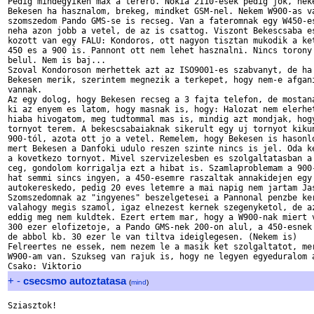
Pedig mindegyiken max a terero. Nokia 2110-esek pedig jok, neke
Bekesen ha hasznalom, brekeg, mindket GSM-nel. Nekem W900-as va
szomszedom Pando GMS-se is recseg. Van a fateromnak egy W450-es
neha azon jobb a vetel, de az is csattog. Viszont Bekescsaba es
kozott van egy FALU: Kondoros, ott nagyon tisztan mukodik a ket
450 es a 900 is. Pannont ott nem lehet hasznalni. Nincs torony 
belul. Nem is baj...

Szoval Kondoroson merhettek azt az ISO9001-es szabvanyt, de ha 
Bekesen merik, szerintem megnezik a terkepet, hogy nem-e afgani
vannak.

Az egy dolog, hogy Bekesen recseg a 3 fajta telefon, de mostana
ki az enyem es latom, hogy masnak is, hogy: Halozat nem elerhet
hiaba hivogatom, meg tudtommal mas is, mindig azt mondjak, hogy
tornyot terem. A bekescsabaiaknak sikerult egy uj tornyot kikun
900-tól, azota ott jo a vetel. Remelem, hogy Bekesen is hasonlo
mert Bekesen a Danfoki udulo reszen szinte nincs is jel. Oda ke
a kovetkezo tornyot. Mivel szervizelesben es szolgaltatasban a 
ceg, gondolom korrigalja ezt a hibat is. Szamlaproblemam a 900-
hat semmi sincs ingyen, a 450-esemre raszaltak annakidejen egy 
autokereskedo, pedig 20 eves letemre a mai napig nem jartam Jas
Szomszedomnak az "ingyenes" beszelgetesei a Pannonal penzbe ker
valahogy megis szamol, igaz elnezest kernek szegenyketol, de az
eddig meg nem kuldtek. Ezert ertem mar, hogy a W900-nak miert v
300 ezer elofizetoje, a Pando GMS-nek 200-on alul, a 450-esnek 
de abbol kb. 30 ezer le van tiltva ideiglegesen. (Nekem is)

Felreertes ne essek, nem nezem le a masik ket szolgaltatot, mer
W900-am van. Szukseg van rajuk is, hogy ne legyen egyeduralom a
+
-
csecsmo autoztatasa
(
mind
)
Sziasztok!
