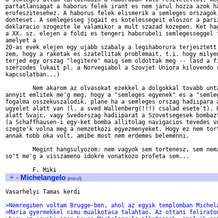
partatlansagat a haborus felek irant es nem jarul hozza azok ha
erofeszitesehez. A haborus felek elismerik a semleges orszagok 
donteset. A semlegesseg jogait es kotelessegeit eloszor a pariz
deklaracio szogezte le valamikor a mult szazad kozepen. Ket hag
a XX. sz. elejen a foldi es tengeri haborubeli semlegesseggel f
amelyet a

20-as evek elejen egy ujabb szabaly a legihaborura terjesztett 
zem, hogy a raketak es szatellitak problemait, t.i. hogy milyen
terjed egy orszag "legitere" maig sem oldottak meg -- lasd a fi
szerzodes lukait pl. a Norvegiabol a Szovjet Uniora kilovendo r
kapcsolatban...)

        Nem akarom az olvasokat ezekkel a dolgokkal tovabb unta
annyit emlitek me'g meg, hogy a "semleges egyenek" es a "semleg
fogalma osszekuszalodik, plane ha a semleges orszag hadiipara a
ugyelet alatt van (l. a sved Wallenberg(!!!) csalad esete't). H
alatt Svajc, vagy Svedorszag hadiiparat a Szovetsegesek bombazt
(a Schaffhausen-i egy-ket bomba allitolag navigacios tevedes vo
szegte'k volna meg a nemzetkozi egyezmenyeket. Hogy ez nem tort
annak tobb oka volt, amibe most nem erdemes belemenni.

        Megint hangsulyozom: nem vagyok sem tortenesz, sem nemz
so"t me'g a visszameno idokre vonatkozo profeta sem...

+
-
Michelangelo
(
mind
)
Vasarhelyi Tamas kerdi

>Nemregiben voltam Brugge-ben, ahol az egyik templomban Michel
>Maria gyermekkel cimu mualkotasa talahtao. Az ottani felirato