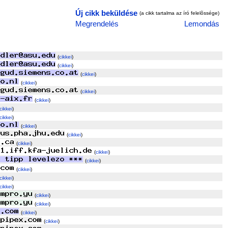
Új cikk beküldése
(a cikk tartalma az író felelõssége)
Megrendelés
Lemondás
(
cikkei
)
(
cikkei
)
(
cikkei
)
(
cikkei
)
(
cikkei
)
(
cikkei
)
cikkei
)
cikkei
)
(
cikkei
)
(
cikkei
)
(
cikkei
)
(
cikkei
)
(
cikkei
)
(
cikkei
)
cikkei
)
cikkei
)
(
cikkei
)
(
cikkei
)
(
cikkei
)
(
cikkei
)