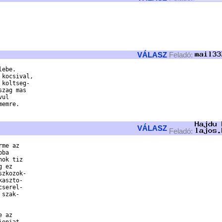
VÁLASZ
Feladó:
ebe.

kocsival,

koltseg-

zag mas 

ul 

emre.

VÁLASZ
Feladó:
me az

ba 

ok tiz

 ez

zkozok-

aszto-

serel-

szak-

 az
