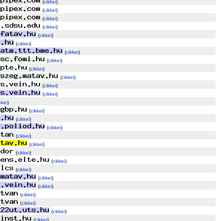
(
cikkei
)
(
cikkei
)
(
cikkei
)
(
cikkei
)
(
cikkei
)
(
cikkei
)
(
cikkei
)
(
cikkei
)
(
cikkei
)
(
cikkei
)
(
cikkei
)
(
cikkei
)
kkei
)
(
cikkei
)
(
cikkei
)
(
cikkei
)
(
cikkei
)
(
cikkei
)
(
cikkei
)
(
cikkei
)
(
cikkei
)
(
cikkei
)
(
cikkei
)
(
cikkei
)
(
cikkei
)
(
cikkei
)
(
cikkei
)