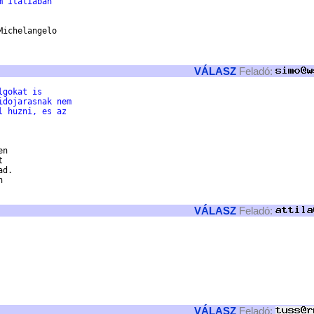
m Italiaban
ichelangelo

VÁLASZ
Feladó:
lgokat is
idojarasnak nem
l huzni, es az
n 

 

d.



VÁLASZ
Feladó:
VÁLASZ
Feladó: