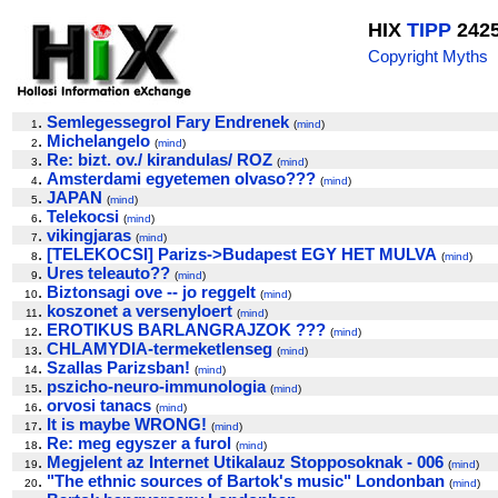
HIX
TIPP
242
Copyright Myths
.
Semlegessegrol Fary Endrenek
1
(
mind
)
.
Michelangelo
2
(
mind
)
.
Re: bizt. ov./ kirandulas/ ROZ
3
(
mind
)
.
Amsterdami egyetemen olvaso???
4
(
mind
)
.
JAPAN
5
(
mind
)
.
Telekocsi
6
(
mind
)
.
vikingjaras
7
(
mind
)
.
[TELEKOCSI] Parizs->Budapest EGY HET MULVA
8
(
mind
)
.
Ures teleauto??
9
(
mind
)
.
Biztonsagi ove -- jo reggelt
10
(
mind
)
.
koszonet a versenyloert
11
(
mind
)
.
EROTIKUS BARLANGRAJZOK ???
12
(
mind
)
.
CHLAMYDIA-termeketlenseg
13
(
mind
)
.
Szallas Parizsban!
14
(
mind
)
.
pszicho-neuro-immunologia
15
(
mind
)
.
orvosi tanacs
16
(
mind
)
.
It is maybe WRONG!
17
(
mind
)
.
Re: meg egyszer a furol
18
(
mind
)
.
Megjelent az Internet Utikalauz Stopposoknak - 006
19
(
mind
)
.
"The ethnic sources of Bartok's music" Londonban
20
(
mind
)