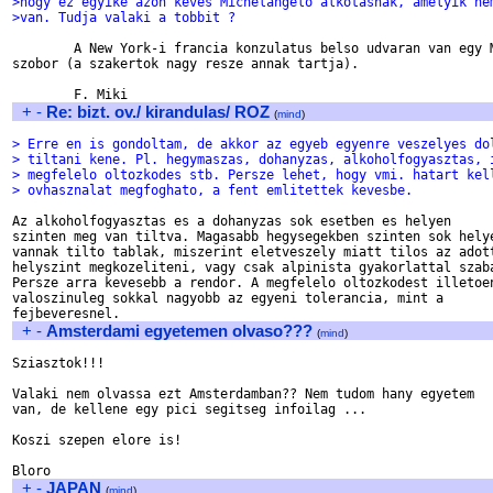
>hogy ez egyike azon keves Michelangelo alkotasnak, amelyik ne
>van. Tudja valaki a tobbit ?
        A New York-i francia konzulatus belso udvaran van egy M
szobor (a szakertok nagy resze annak tartja).

+
-
Re: bizt. ov./ kirandulas/ ROZ
(
mind
)
> Erre en is gondoltam, de akkor az egyeb egyenre veszelyes do
> tiltani kene. Pl. hegymaszas, dohanyzas, alkoholfogyasztas, 
> megfelelo oltozkodes stb. Persze lehet, hogy vmi. hatart kel
> ovhasznalat megfoghato, a fent emlitettek kevesbe.
Az alkoholfogyasztas es a dohanyzas sok esetben es helyen 

szinten meg van tiltva. Magasabb hegysegekben szinten sok helye
vannak tilto tablak, miszerint eletveszely miatt tilos az adott
helyszint megkozeliteni, vagy csak alpinista gyakorlattal szaba
Persze arra kevesebb a rendor. A megfelelo oltozkodest illetoen
valoszinuleg sokkal nagyobb az egyeni tolerancia, mint a 

+
-
Amsterdami egyetemen olvaso???
(
mind
)
Sziasztok!!!

Valaki nem olvassa ezt Amsterdamban?? Nem tudom hany egyetem 

van, de kellene egy pici segitseg infoilag ... 

Koszi szepen elore is!

+
-
JAPAN
(
mind
)