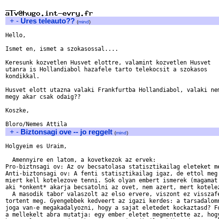
+
-
Ures teleauto??
(
mind
)
Hello,

Ismet en, ismet a szokasossal....

Keresunk kozvetlen Husvet elottre, valamint kozvetlen Husvet 

utanra is Hollandiabol hazafele tarto telekocsit a szokasos 

kondikkal. 

Husvet elott utazna valaki Frankfurtba Hollandiabol, valaki nem
megy akar csak odaig??

Koszke,

+
-
Biztonsagi ove -- jo reggelt
(
mind
)
Holgyeim es Uraim,

  Amennyire en latom, a kovetkezok az ervek:

Pro-biztnsagi ov: Az ov becsatolasa statisztikailag eleteket me
Anti-biztonsagi ov: A fenti statisztikailag igaz, de ettol meg 
miert kell kotelezove tenni. Sok olyan embert ismerek (magamat 
aki *onkent* akarja becsatolni az ovet, nem azert, mert kotelez
  A masodik tabor valaszolt az elso ervere, viszont ez visszafe
tortent meg. Gyengebbek kedveert az igazi kerdes: a tarsadalomn
joga van-e megakadalyozni, hogy a sajat eletedet kockaztasd? Fo
a mellekelt abra mutatja: egy ember eletet megmentette az, hogy