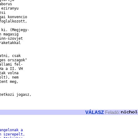
borus

eziranyu

si

ai konvencio

oglalkozott,

ki. (Megjegy-

 magasig

nn-szovjet

aketakkal

tni, csak

es orszagok"

llami fel-

a a II. VH

ak volna

lt), nem

ent meg,

etkozi jogasz,

VÁLASZ
Feladó:
angelonak a
n szerepelt,