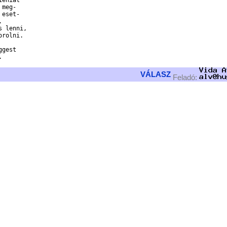
eniat

meg-

eset-

 

 lenni, 

rolni.

gest



VÁLASZ
Feladó: