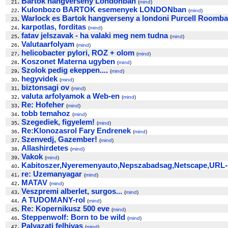
.
Bartok hangverseny Londonban
21
(
mind
)
.
Kulonbozo BARTOK esemenyek LONDONban
22
(
mind
)
.
Warlock es Bartok hangverseny a londoni Purcell Roomb
23
.
karpotlas, forditas
24
(
mind
)
.
fatav jelszavak - ha valaki meg nem tudna
25
(
mind
)
.
Valutaarfolyam
26
(
mind
)
.
helicobacter pylori, ROZ + olom
27
(
mind
)
.
Koszonet Materna ugyben
28
(
mind
)
.
Szolok pedig ekeppen....
29
(
mind
)
.
hegyvidek
30
(
mind
)
.
biztonsagi ov
31
(
mind
)
.
valuta arfolyamok a Web-en
32
(
mind
)
.
Re: Hofeher
33
(
mind
)
.
tobb temahoz
34
(
mind
)
.
Szegediek, figyelem!
35
(
mind
)
.
Re:Klonozasrol Fary Endrenek
36
(
mind
)
.
Szenvedj, Gazember!
37
(
mind
)
.
Allashirdetes
38
(
mind
)
.
Vakok
39
(
mind
)
.
Kabitoszer,Nyeremenyauto,Nepszabadsag,Netscape,URL-
40
.
re: Uzemanyagar
41
(
mind
)
.
MATAV
42
(
mind
)
.
Veszpremi alberlet, surgos...
43
(
mind
)
.
A TUDOMANY-rol
44
(
mind
)
.
Re: Kopernikusz 500 eve
45
(
mind
)
.
Steppenwolf: Born to be wild
46
(
mind
)
.
Palyazati felhivas
47
(
mind
)