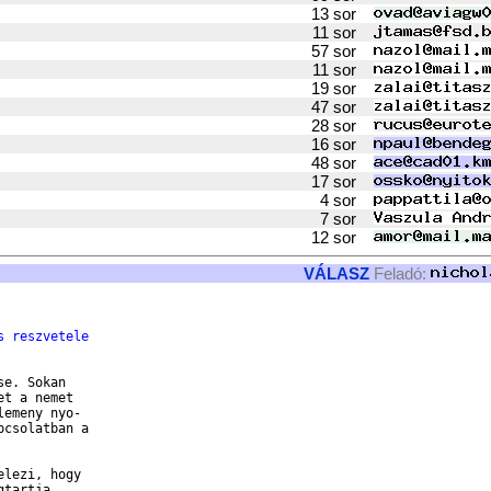
13 sor
11 sor
57 sor
11 sor
19 sor
47 sor
28 sor
16 sor
48 sor
17 sor
4 sor
7 sor
12 sor
VÁLASZ
Feladó:
s reszvetele
e. Sokan

t a nemet

emeny nyo-

csolatban a

lezi, hogy

tartja
