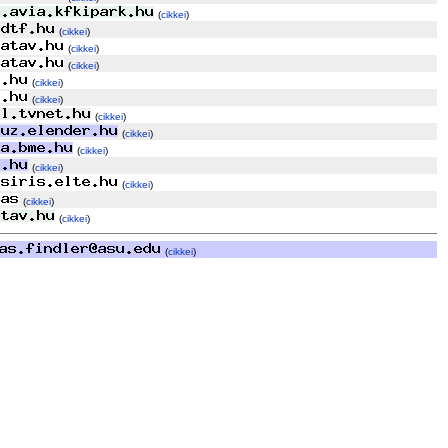
(
cikkei
)
(
cikkei
)
(
cikkei
)
(
cikkei
)
(
cikkei
)
(
cikkei
)
(
cikkei
)
(
cikkei
)
(
cikkei
)
(
cikkei
)
(
cikkei
)
(
cikkei
)
(
cikkei
)
(
cikkei
)