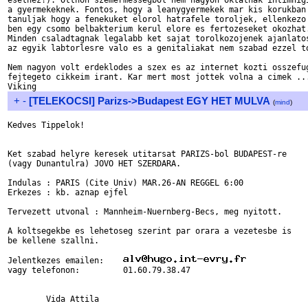
esethez!). Otthon szemermessegbol nem nagyon oktatnak intimhigi
a gyermekeknek. Fontos, hogy a leanygyermekek mar kis korukban 
tanuljak hogy a fenekuket elorol hatrafele toroljek, ellenkezo 
ben egy csomo belbakterium kerul elore es fertozeseket okozhat.
Minden csaladtagnak legalabb ket sajat torolkozojenek ajanlatos
az egyik labtorlesre valo es a genitaliakat nem szabad ezzel to
Nem nagyon volt erdeklodes a szex es az internet kozti osszefug
fejtegeto cikkeim irant. Kar mert most jottek volna a cimek ...
+
-
[TELEKOCSI] Parizs->Budapest EGY HET MULVA
(
mind
)
Kedves Tippelok!

Ket szabad helyre keresek utitarsat PARIZS-bol BUDAPEST-re

(vagy Dunantulra) JOVO HET SZERDARA.

Indulas	: PARIS (Cite Univ) MAR.26-AN REGGEL 6:00		

Erkezes : kb. aznap ejfel

Tervezett utvonal : Mannheim-Nuernberg-Becs, meg nyitott.

A koltsegekbe es lehetoseg szerint par orara a vezetesbe is 

be kellene szallni.

Jelentkezes emailen: 	
vagy telefonon:		01.60.79.38.47

	Vida Attila
