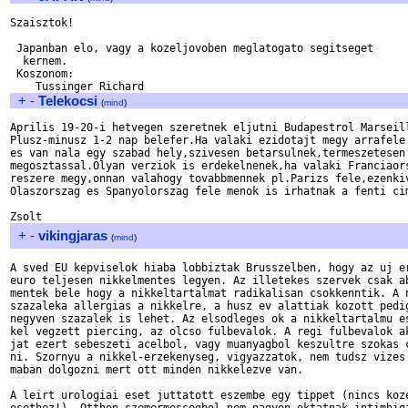
Szaisztok!

 Japanban elo, vagy a kozeljovoben meglatogato segitseget

  kernem.

 Koszonom:

+
-
Telekocsi
(
mind
)
Aprilis 19-20-i hetvegen szeretnek eljutni Budapestrol Marseill
Plusz-minusz 1-2 nap belefer.Ha valaki ezidotajt megy arrafele 
es van nala egy szabad hely,szivesen betarsulnek,termeszetesen 
megosztassal.Olyan verziok is erdekelnenek,ha valaki Franciaors
reszere megy,onnan valahogy tovabbmennek pl.Parizs fele,ezenkiv
Olaszorszag es Spanyolorszag fele menok is irhatnak a fenti cim
+
-
vikingjaras
(
mind
)
A sved EU kepviselok hiaba lobbiztak Brusszelben, hogy az uj er
euro teljesen nikkelmentes legyen. Az illetekes szervek csak ab
mentek bele hogy a nikkeltartalmat radikalisan csokkenntik. A n
szazaleka allergias a nikkelre, a husz ev alattiak kozott pedig
negyven szazalek is lehet. Az elsodleges ok a nikkeltartalmu es
kel vegzett piercing, az olcso fulbevalok. A regi fulbevalok ak
jat ezert sebeszeti acelbol, vagy muanyagbol keszultre szokas c
ni. Szornyu a nikkel-erzekenyseg, vigyazzatok, nem tudsz vizes 
maban dolgozni mert ott minden nikkelezve van.

A leirt urologiai eset juttatott eszembe egy tippet (nincs koze