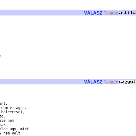
VÁLASZ
Feladó:
 

VÁLASZ
Feladó:
nt.

nem vilagos,

beleertve),

o.

le nem

ak

leg ugy, mint

 nem volt
