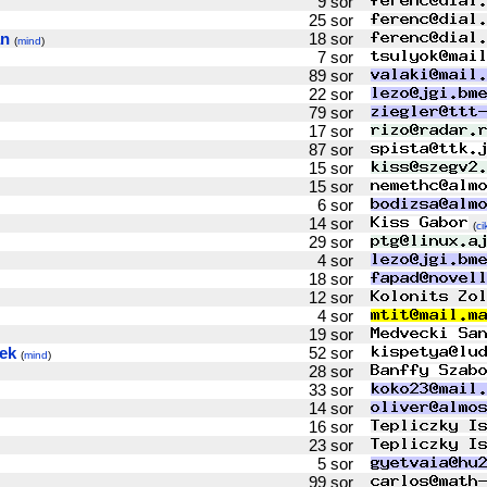
9 sor
25 sor
an
18 sor
(
mind
)
7 sor
89 sor
22 sor
79 sor
17 sor
87 sor
15 sor
15 sor
6 sor
14 sor
(
ci
29 sor
4 sor
18 sor
12 sor
4 sor
19 sor
ek
52 sor
(
mind
)
28 sor
33 sor
14 sor
16 sor
23 sor
5 sor
99 sor