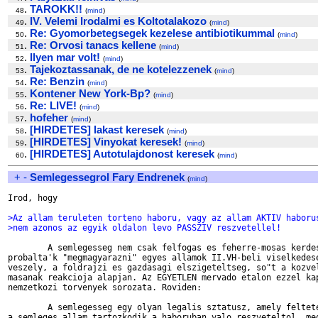
.
TAROKK!!
48
(
mind
)
.
IV. Velemi Irodalmi es Koltotalakozo
49
(
mind
)
.
Re: Gyomorbetegsegek kezelese antibiotikummal
50
(
mind
)
.
Re: Orvosi tanacs kellene
51
(
mind
)
.
Ilyen mar volt!
52
(
mind
)
.
Tajekoztassanak, de ne kotelezzenek
53
(
mind
)
.
Re: Benzin
54
(
mind
)
.
Kontener New York-Bp?
55
(
mind
)
.
Re: LIVE!
56
(
mind
)
.
hofeher
57
(
mind
)
.
[HIRDETES] lakast keresek
58
(
mind
)
.
[HIRDETES] Vinyokat keresek!
59
(
mind
)
.
[HIRDETES] Autotulajdonost keresek
60
(
mind
)
+
-
Semlegessegrol Fary Endrenek
(
mind
)
Irod, hogy

>Az allam teruleten torteno haboru, vagy az allam AKTIV haboru
>nem azonos az egyik oldalon levo PASSZIV reszvetellel!
        A semlegesseg nem csak felfogas es feherre-mosas kerdes
probalta'k "megmagyarazni" egyes allamok II.VH-beli viselkedese
veszely, a foldrajzi es gazdasagi elszigeteltseg, so"t a kozvel
masanak reakcioja alapjan. Az EGYETLEN mervado etalon ezzel kap
nemzetkozi torvenyek sorozata. Roviden:

        A semlegesseg egy olyan legalis sztatusz, amely feltete
a semleges allam tartozkodik a haboruban valo reszveteltol, meg