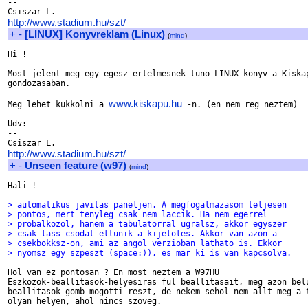
-- 

http://www.stadium.hu/szt/
+
-
[LINUX] Konyvreklam (Linux)
(
mind
)
Hi !

Most jelent meg egy egesz ertelmesnek tuno LINUX konyv a Kiskap
gondozasaban. 

www.kiskapu.hu
Meg lehet kukkolni a 
 -n. (en nem reg neztem)

Udv:

-- 

http://www.stadium.hu/szt/
+
-
Unseen feature (w97)
(
mind
)
Hali !

> automatikus javitas paneljen. A megfogalmazasom teljesen
> pontos, mert tenyleg csak nem laccik. Ha nem egerrel
> probalkozol, hanem a tabulatorral ugralsz, akkor egyszer
> csak lass csodat eltunik a kijeloles. Akkor van azon a
> csekbokksz-on, ami az angol verzioban lathato is. Ekkor
> nyomsz egy szpeszt (space:)), es mar ki is van kapcsolva.
Hol van ez pontosan ? En most neztem a W97HU 

Eszkozok-beallitasok-helyesiras ful beallitasait, meg azon belu
beallitasok gomb mogotti reszt, de nekem sehol nem allt meg a t
olyan helyen, ahol nincs szoveg.
