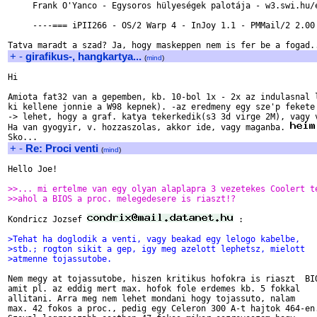
     Frank O'Yanco - Egysoros hülyeségek palotája - w3.swi.hu/e
     ----=== iPII266 - OS/2 Warp 4 - InJoy 1.1 - PMMail/2 2.00 
+
-
girafikus-, hangkartya...
(
mind
)
Hi

Amiota fat32 van a gepemben, kb. 10-bol 1x - 2x az indulasnal l
ki kellene jonnie a W98 kepnek). -az eredmeny egy sze'p fekete 
-> lehet, hogy a graf. katya tekerkedik(s3 3d virge 2M), vagy v
Ha van gyogyir, v. hozzaszolas, akkor ide, vagy maganba. 
+
-
Re: Proci venti
(
mind
)
Hello Joe!

>>... mi ertelme van egy olyan alaplapra 3 vezetekes Coolert t
>>ahol a BIOS a proc. melegedesere is riaszt!?
Kondricz Jozsef 
 :

>Tehat ha doglodik a venti, vagy beakad egy lelogo kabelbe,
>stb.; rogton sikit a gep, igy meg azelott lephetsz, mielott
>atmenne tojassutobe.
Nem megy at tojassutobe, hiszen kritikus hofokra is riaszt  BIO
amit pl. az eddig mert max. hofok fole erdemes kb. 5 fokkal

allitani. Arra meg nem lehet mondani hogy tojassuto, nalam

max. 42 fokos a proc., pedig egy Celeron 300 A-t hajtok 464-en.