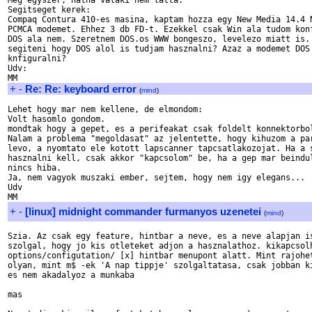
Meg egyszer, hatha valaki nem latta:

Segitseget kerek:

Compaq Contura 410-es masina, kaptam hozza egy New Media 14.4 N
PCMCA modemet. Ehhez 3 db FD-t. Ezekkel csak Win ala tudom konf
DOS ala nem. Szeretnem DOS.os WWW bongeszo, levelezo miatt is. 
segiteni hogy DOS alol is tudjam hasznalni? Azaz a modemet DOS 
knfiguralni?

Udv:

+
-
Re: Re: keyboard error
(
mind
)
Lehet hogy mar nem kellene, de elmondom:

Volt hasomlo gondom.

mondtak hogy a gepet, es a perifeakat csak foldelt konnektorbol
Nalam a problema "megoldasat" az jelentette, hogy kihuzom a par
levo, a nyomtato ele kotott lapscanner tapcsatlakozojat. Ha a s
hasznalni kell, csak akkor "kapcsolom" be, ha a gep mar beindul
nincs hiba.

Ja, nem vagyok muszaki ember, sejtem, hogy nem igy elegans...

Udv

+
-
[linux] midnight commander furmanyos uzenetei
(
mind
)
Szia. Az csak egy feature, hintbar a neve, es a neve alapjan is
szolgal, hogy jo kis otleteket adjon a hasznalathoz. kikapcsolh
options/configutation/ [x] hintbar menupont alatt. Mint rajohet
olyan, mint m$ -ek 'A nap tippje' szolgaltatasa, csak jobban ki
es nem akadalyoz a munkaba

mas
