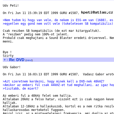
Udv Peti!

On Fri Jun 11 15:39:19 EDT 1999 GURU #1587, 
>Nem tudom ki hogy van vele, de nekem is ESS-em van (1688), es
>egyetlen egy gond nem volt vele (tokeletesen SB kompatibilis)
Csak reszben SB kompatibilis (de ezt mar kitargyaltuk).

A "reszben" pedig nem 100%-ot jelent.

Probald csak meghajtani a Sound Blaster eredeti driverevel. Nem
menni.

Bye !

+
-
Re: DVD
(
mind
)
Udv Gabor!

On Fri Jun 11 16:03:13 EDT 1999 GURU #1587,  Vadasz Gabor wrote
>Azt szeretnem kerdezni, hogy minek kell a DVD-nek 48kHZ?
>Amikor az emberi fül csak 44kHZ-et tud meghallani. az igaz ho
>tisztabb, de miert?
Az emberi ful a 48kHz felet sem hallja.

Altalaban 20kHz a felso hatar, viszont ezt is csak nagyon keves
halljak.

Altalaban 12-18kHz a hallaskuszob, kortol es a nem ritka reszle
hallaskarosodas merteketol fuggoen.

Amirol irsz, az a mintavetelezesi frekvencia, ami duplja az atv