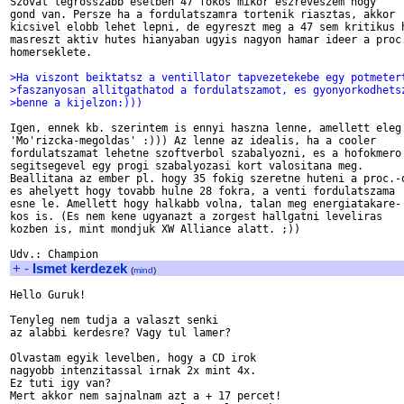
Szoval legrosszabb esetben 47 fokos mikor eszreveszem hogy

gond van. Persze ha a fordulatszamra tortenik riasztas, akkor

kicsivel elobb lehet lepni, de egyreszt meg a 47 sem kritikus h
masreszt aktiv hutes hianyaban ugyis nagyon hamar ideer a proc.
homerseklete. 

>Ha viszont beiktatsz a ventillator tapvezetekebe egy potmeter
>faszanyosan allitgathatod a fordulatszamot, es gyonyorkodhets
>benne a kijelzon:)))
Igen, ennek kb. szerintem is ennyi haszna lenne, amellett eleg

'Mo'rizcka-megoldas' :))) Az lenne az idealis, ha a cooler

fordulatszamat lehetne szoftverbol szabalyozni, es a hofokmero

segitsegevel egy progi szabalyozasi kort valositana meg.

Beallitana az ember pl. hogy 35 fokig szeretne huteni a proc.-o
es ahelyett hogy tovabb hulne 28 fokra, a venti fordulatszama

esne le. Amellett hogy halkabb volna, talan meg energiatakare-

kos is. (Es nem kene ugyanazt a zorgest hallgatni leveliras

kozben is, mint mondjuk XW Alliance alatt. ;))

+
-
Ismet kerdezek
(
mind
)
Hello Guruk!

Tenyleg nem tudja a valaszt senki

az alabbi kerdesre? Vagy tul lamer?

Olvastam egyik levelben, hogy a CD irok

nagyobb intenzitassal irnak 2x mint 4x.

Ez tuti igy van?

Mert akkor nem sajnalnam azt a + 17 percet!
