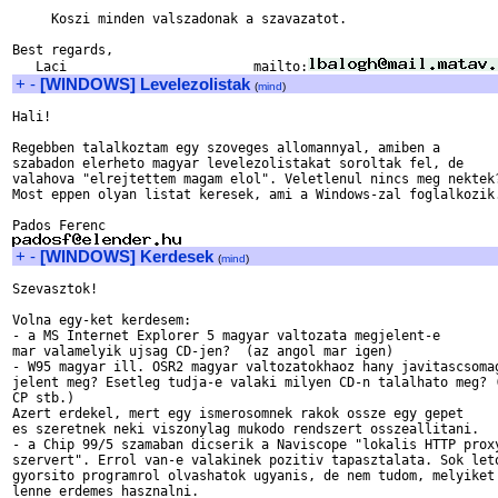
     Koszi minden valszadonak a szavazatot.

Best regards,

   Laci                        mailto:
+
-
[WINDOWS] Levelezolistak
(
mind
)
Hali!

Regebben talalkoztam egy szoveges allomannyal, amiben a

szabadon elerheto magyar levelezolistakat soroltak fel, de

valahova "elrejtettem magam elol". Veletlenul nincs meg nektek?
Most eppen olyan listat keresek, ami a Windows-zal foglalkozik.
+
-
[WINDOWS] Kerdesek
(
mind
)
Szevasztok!

Volna egy-ket kerdesem:

- a MS Internet Explorer 5 magyar valtozata megjelent-e

mar valamelyik ujsag CD-jen?  (az angol mar igen)

- W95 magyar ill. OSR2 magyar valtozatokhaoz hany javitascsomag
jelent meg? Esetleg tudja-e valaki milyen CD-n talalhato meg? (
CP stb.)

Azert erdekel, mert egy ismerosomnek rakok ossze egy gepet

es szeretnek neki viszonylag mukodo rendszert osszeallitani.

- a Chip 99/5 szamaban dicserik a Naviscope "lokalis HTTP proxy
szervert". Errol van-e valakinek pozitiv tapasztalata. Sok leto
gyorsito programrol olvashatok ugyanis, de nem tudom, melyiket

lenne erdemes hasznalni.
