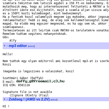
szamlara tekintve nem latszik egybol a 150 Ft-os kedvezmeny. Ez
mutatkozik meg, hogy az internetezesnel feltunteti a MATAV a te
eltoltott idore eso dijjtetelt, majd a szamla aljan vissza adja
es a 150Ft kozti kulombseget, mint kedvezmenyt.

Ha a fentiek kozul valamelyik megsem igy mukodne, akkor jogosan
reklamalhatsz! Tedd is meg, de eleg sok kellemetlensegtol kimel
magad, ha elobb meg egyszer megnezed, es ha ugy sem ok, akkor j
szamlapanasz.

Termeszetesen az itt leirtak csak MATAV-os teruletekre vonatkoz
Remelem tudtam segiteni nehanyotoknak.

Udv:

+
-
mp3 editor
(
mind
)
Hello!

Nem tudtok egy olyan editorrol ami kozvetlenul mp3-at is szerke
Koszi

(maganba is legyszives a valaszokat, kosz)

Szathmári Gábor (DaffyG)

E-mail: 
ICQ UIN: 8581116

Signature file is not avaible

+
-
Zoldseg ! (AMD vs 2.2V)
(
mind
)
HI !
