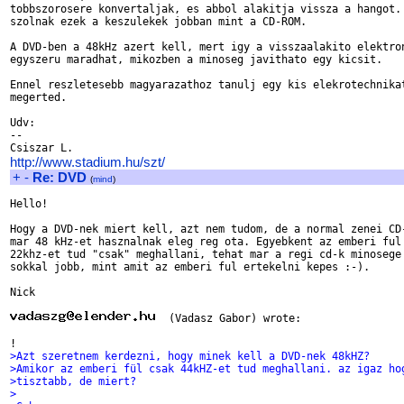
tobbszorosere konvertaljak, es abbol alakitja vissza a hangot. 
szolnak ezek a keszulekek jobban mint a CD-ROM. 

A DVD-ben a 48kHz azert kell, mert igy a visszaalakito elektron
egyszeru maradhat, mikozben a minoseg javithato egy kicsit.

Ennel reszletesebb magyarazathoz tanulj egy kis elekrotechnikat
megerted.

Udv:

-- 

http://www.stadium.hu/szt/
+
-
Re: DVD
(
mind
)
Hello!

Hogy a DVD-nek miert kell, azt nem tudom, de a normal zenei CD-
mar 48 kHz-et hasznalnak eleg reg ota. Egyebkent az emberi ful

22khz-et tud "csak" meghallani, tehat mar a regi cd-k minosege 
sokkal jobb, mint amit az emberi ful ertekelni kepes :-).

Nick

  (Vadasz Gabor) wrote:

!
>Azt szeretnem kerdezni, hogy minek kell a DVD-nek 48kHZ?
>Amikor az emberi fül csak 44kHZ-et tud meghallani. az igaz ho
>tisztabb, de miert?
>