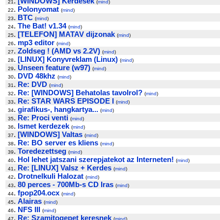
.
[WINDOWS] Kerdesek
21
(
mind
)
.
Polonyomat
22
(
mind
)
.
BTC
23
(
mind
)
.
The Bat! v1.34
24
(
mind
)
.
[TELEFON] MATAV dijzonak
25
(
mind
)
.
mp3 editor
26
(
mind
)
.
Zoldseg ! (AMD vs 2.2V)
27
(
mind
)
.
[LINUX] Konyvreklam (Linux)
28
(
mind
)
.
Unseen feature (w97)
29
(
mind
)
.
DVD 48khz
30
(
mind
)
.
Re: DVD
31
(
mind
)
.
Re: [WINDOWS] Behatolas tavolrol?
32
(
mind
)
.
Re: STAR WARS EPISODE I
33
(
mind
)
.
girafikus-, hangkartya...
34
(
mind
)
.
Re: Proci venti
35
(
mind
)
.
Ismet kerdezek
36
(
mind
)
.
[WINDOWS] Valtas
37
(
mind
)
.
Re: BO server es kliens
38
(
mind
)
.
Toredezettseg
39
(
mind
)
.
Hol lehet jatszani szerepjatekot az Interneten!
40
(
mind
)
.
Re: [LINUX] Valsz + Kerdes
41
(
mind
)
.
Drotnelkuli Halozat
42
(
mind
)
.
80 perces - 700Mb-s CD Iras
43
(
mind
)
.
fpop204.ocx
44
(
mind
)
.
Alairas
45
(
mind
)
.
NFS III
46
(
mind
)
.
Re: Szamitogepet keresnek
47
(
mind
)