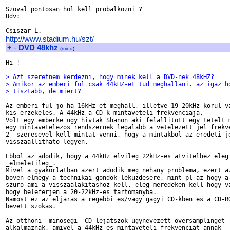
Szoval pontosan hol kell probalkozni ?

Udv:

-- 

http://www.stadium.hu/szt/
+
-
DVD 48khz
(
mind
)
Hi !

> Azt szeretnem kerdezni, hogy minek kell a DVD-nek 48kHZ?
> Amikor az emberi fül csak 44kHZ-et tud meghallani. az igaz h
> tisztabb, de miert?
Az emberi ful jo ha 16kHz-et meghall, illetve 19-20kHz korul va
kis erzekeles. A 44kHz a CD-k mintaveteli frekvenciaja.

Volt egy emberke ugy hivtak Shanon aki felallitott egy tetelt m
egy mintavetelezos rendszernek legalabb a vetelezett jel frekve
2 -szeresevel kell mintat venni, hogy a mintakbol az eredeti je
visszaallithato legyen.

Ebbol az adodik, hogy a 44kHz elvileg 22kHz-es atvitelhez eleg

_elmeletileg_.

Mivel a gyakorlatban azert adodik meg nehany problema, ezert az
boven elmegy a technikai gondok lekuzdesere, mint pl az hogy a 
szuro ami a visszaalakitashoz kell, eleg meredeken kell hogy va
hogy beleferjen a 20-22kHz-es tartomanyba.

Namost ez az eljaras a regebbi es/vagy gagyi CD-kben es a CD-RO
bevett szokas. 

Az otthoni _minosegi_ CD lejatszok ugynevezett oversamplinget

alkalmaznak, amivel a 44kHz-es mintaveteli frekvenciat annak
