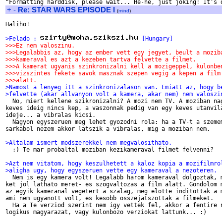
+
-
Re: STAR WARS EPISODE I
(
mind
)
Haliho!

>Felado : 
 [Hungary]
>>>Ez nem valoszinu.
>>>Legalabbis az, hogy az ember vett egy jegyet, beult a mozib
>>>kameraval es azt a kezeben tartva felvette a filmet.
>>>A kamerat ugyanis szinkronizalni kell a mozigeppel, kulonbe
>>>vizszintes fekete savok masznak szepen vegig a kepen a film
>>>alatt.
>Namost a lenyeg itt a szinkronizalason van. Emiatt az, hogy b
>felvette (akar allvanyon volt a kamera, akar nem) nem valoszi

  No, miert kellene szikronizalni? A mozi nem TV. A moziban nag
keves ideig nincs kep, a vaszonnak pedig van egy keves utanvila
ideje... a vibralas kicsi.

  Nagyon egyszeruen meg lehet gyozodni rola: ha a TV-t a szemem
sarkabol nezem akkor latszik a vibralas, mig a moziban nem.

>Altalam ismert modszerekkel nem megvalosithato.

  :) Te mar probaltal moziban kezikameraval filmet felvenni?

>Azt nem vitatom, hogy keszulhetett a kaloz kopia a mozifilmro
>aligha ugy, hogy egyszeruen vette egy kameraval a nezoteren.

  Nem is egy kamera volt! Legalabb harom kameraval dolgoztak, m
ket jol lathato meret- es szogvaltozas a film alatt. Gondolom m
az egyik kameranal vegetert a szalag, meg elotte inditottak a m
ami nem ugyanott volt, es kesobb osszejatszottak a filmeket.

  Ha a Te verziod szerint nem igy vettek fel, akkor a fentire n
logikus magyarazat, vagy kulonbozo verziokat lattunk... :)
