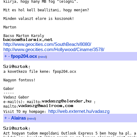
kiirja, hogy hany MB fog "lelogni".

Mit es hol kell beallitani, hogy menjen?

Minden valaszt elore is koszonok!

Marton

http://www.geocities.com/SouthBeach/8080/
http://www.geocities.com/Hollywood/Ciname/3578/
+
-
fpop204.ocx
(
mind
)
!

a kovetkezo file kene: fpop204.ocx

Nagyon fontoss!

Gabor

-----

Vadasz Gabor

e-mail(s): mailto:
 ; 

mailto:
http://web.externet.hu/vadaszg
Visit TO my hompage: 
+
-
Alairas
(
mind
)
!

Azt hogyan tudom megoldani Outlook Express 5 ben hogy ha pl. a 