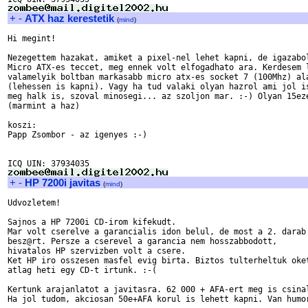
+
-
ATX haz kerestetik
(
mind
)
Hi megint!

Nezegettem hazakat, amiket a pixel-nel lehet kapni, de igazabol
Micro ATX-es teccet, meg ennek volt elfogadhato ara. Kerdesem l
valamelyik boltban markasabb micro atx-es socket 7 (100Mhz) ala
(lehessen is kapni). Vagy ha tud valaki olyan hazrol ami jol is
meg halk is, szoval minosegi... az szoljon mar. :-) Olyan 15eze
(marmint a haz)

koszi:

Papp Zsombor - az igenyes :-)

+
-
HP 7200i javitas
(
mind
)
Udvozletem!

Sajnos a HP 7200i CD-irom kifekudt.

Mar volt cserelve a garancialis idon belul, de most a 2. darab 
besz@rt. Persze a cserevel a garancia nem hosszabbodott,

hivatalos HP szervizben volt a csere.

Ket HP iro osszesen masfel evig birta. Biztos tulterheltuk oket
atlag heti egy CD-t irtunk. :-(

Kertunk arajanlatot a javitasra. 62 000 + AFA-ert meg is csinal
Ha jol tudom, akciosan 50e+AFA korul is lehett kapni. Van humor