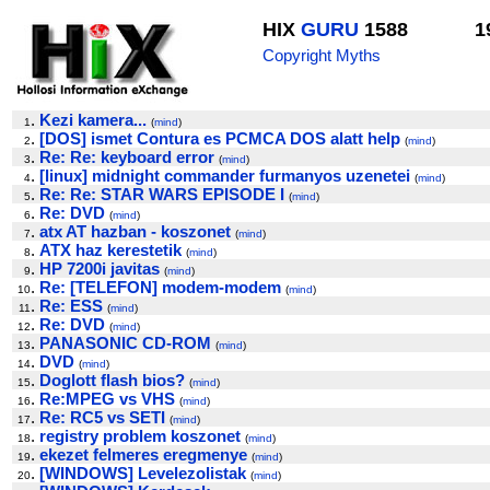
HIX
GURU
1588
1
Copyright Myths
.
Kezi kamera...
1
(
mind
)
.
[DOS] ismet Contura es PCMCA DOS alatt help
2
(
mind
)
.
Re: Re: keyboard error
3
(
mind
)
.
[linux] midnight commander furmanyos uzenetei
4
(
mind
)
.
Re: Re: STAR WARS EPISODE I
5
(
mind
)
.
Re: DVD
6
(
mind
)
.
atx AT hazban - koszonet
7
(
mind
)
.
ATX haz kerestetik
8
(
mind
)
.
HP 7200i javitas
9
(
mind
)
.
Re: [TELEFON] modem-modem
10
(
mind
)
.
Re: ESS
11
(
mind
)
.
Re: DVD
12
(
mind
)
.
PANASONIC CD-ROM
13
(
mind
)
.
DVD
14
(
mind
)
.
Doglott flash bios?
15
(
mind
)
.
Re:MPEG vs VHS
16
(
mind
)
.
Re: RC5 vs SETI
17
(
mind
)
.
registry problem koszonet
18
(
mind
)
.
ekezet felmeres eregmenye
19
(
mind
)
.
[WINDOWS] Levelezolistak
20
(
mind
)