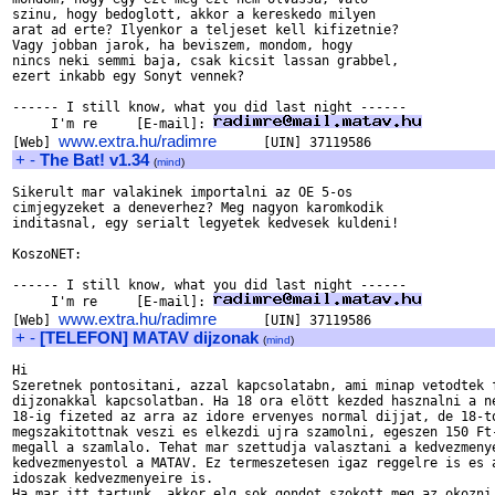
szinu, hogy bedoglott, akkor a kereskedo milyen

arat ad erte? Ilyenkor a teljeset kell kifizetnie?

Vagy jobban jarok, ha beviszem, mondom, hogy

nincs neki semmi baja, csak kicsit lassan grabbel,

ezert inkabb egy Sonyt vennek?

------ I still know, what you did last night ------

     I'm re     [E-mail]: 
www.extra.hu/radimre
[Web] 
+
-
The Bat! v1.34
(
mind
)
Sikerult mar valakinek importalni az OE 5-os 

cimjegyzeket a deneverhez? Meg nagyon karomkodik

inditasnal, egy serialt legyetek kedvesek kuldeni!

KoszoNET:

------ I still know, what you did last night ------

     I'm re     [E-mail]: 
www.extra.hu/radimre
[Web] 
+
-
[TELEFON] MATAV dijzonak
(
mind
)
Hi

Szeretnek pontositani, azzal kapcsolatabn, ami minap vetodtek f
dijzonakkal kapcsolatban. Ha 18 ora elött kezded hasznalni a ne
18-ig fizeted az arra az idore ervenyes normal dijjat, de 18-to
megszakitottnak veszi es elkezdi ujra szamolni, egeszen 150 Ft-
megall a szamlalo. Tehat mar szettudja valasztani a kedvezmenye
kedvezmenyestol a MATAV. Ez termeszetesen igaz reggelre is es a
idoszak kedvezmenyeire is.

Ha mar itt tartunk, akkor elg sok gondot szokott meg az okozni,