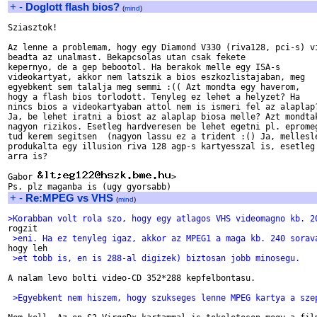
+
-
Doglott flash bios?
(
mind
)
Sziasztok!

Az lenne a problemam, hogy egy Diamond V330 (riva128, pci-s) vi
beadta az unalmast. Bekapcsolas utan csak fekete

kepernyo, de a gep bebootol. Ha berakok melle egy ISA-s

videokartyat, akkor nem latszik a bios eszkozlistajaban, meg

egyebkent sem talalja meg semmi :(( Azt mondta egy haverom,

hogy a flash bios torlodott. Tenyleg ez lehet a helyzet? Ha

nincs bios a videokartyaban attol nem is ismeri fel az alaplap?
Ja, be lehet iratni a biost az alaplap biosa melle? Azt mondtak
nagyon rizikos. Esetleg hardveresen be lehet egetni pl. epromeg
tud kerem segitsen  (nagyon lassu ez a trident :() Ja, mellesle
produkalta egy illusion riva 128 agp-s kartyesszal is, esetleg 
arra is?

Gabor 
>

+
-
Re:MPEG vs VHS
(
mind
)
>Korabban volt rola szo, hogy egy atlagos VHS videomagno kb. 2
 >eni. Ha ez tenyleg igaz, akkor az MPEG1 a maga kb. 240 sorav
 >et tobb is, en is 288-al digizek) biztosan jobb minosegu.
A nalam levo bolti video-CD 352*288 kepfelbontasu.

 >Egyebkent nem hiszem, hogy szukseges lenne MPEG kartya a sze