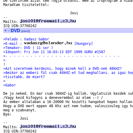
De szerintem azzal sem fogja olvasni. Nem az iroprogram a hibas
Maradtam tisztelettel:

                                Josi

--

Mailto: 
+
-
DVD
(
mind
)
>Felado : Vadasz Gabor
>E-mail : 
 [Hungary]
>Temakor: DVD ( 11 sor )
>Idopont: Fri Jun 11 16:03:13 EDT 1999 GURU #1587
>- - - - - - - - - - - - - - - - - - - - - - - - - - - -
>
!
>Azt szeretnem kerdezni, hogy minek kell a DVD-nek 48kHZ?
>Amikor az emberi fül csak 44kHZ-et tud meghallani. az igaz ho
>tisztabb, de miert?
>
>Gabor
De jo neked. En mar csak 36kHZ-ig hallok. Ugylatszik kezdek suk
/Vagy kezd kifogyni a deneverembol az elem :-) /

Az ember altalaban a 16-20000 Hz kozotti hangokat kepes hallani
Hogy a DVD mert eppen 48 Khz azt nem tudom, valoszinuleg igy ha
meg a szabvanyt.

Bye: 

	Josi

-- 

Mailto: 