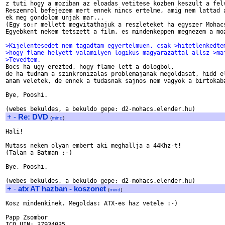
z tuti hogy a moziban az eloadas vetitese kozben keszult a felv
Reszemrol befejezem mert ennek nincs ertelme, amig nem lattad a
ek meg gondolom unjak mar...

(Egy so:r mellett megvitathajuk a reszleteket ha egyszer Mohacs
Egyebkent nekem tetszett a film, es mindenkeppen megnezem a moz
>Kijelentesedet nem tagadtam egyertelmuen, csak >hitetlenkedte
>hogy flame helyett valamilyen logikus magyarazattal allsz >ma
>Tevedtem.

Bocs ha ugy erezted, hogy flame lett a dologbol,

de ha tudnam a szinkronizalas problemajanak megoldasat, hidd el
anam veletek, de ennek a tudasnak sajnos nem vagyok a birtokaba
Bye, Pooshi.

+
-
Re: DVD
(
mind
)
Hali!

Mutass nekem olyan embert aki meghallja a 44Khz-t! 

(Talan a Batman ;-)

Bye, Pooshi.

+
-
atx AT hazban - koszonet
(
mind
)
Kosz mindenkinek. Megoldas: ATX-es haz vetele :-)

Papp Zsombor
