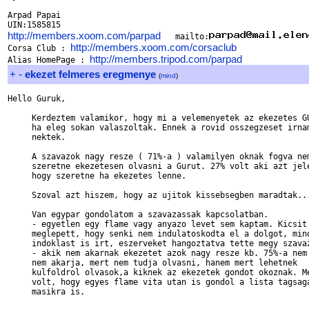
Arpad Papai

http://members.xoom.com/parpad
   mailto:
http://members.xoom.com/corsaclub
Corsa Club : 
http://members.tripod.com/parpad
Alias HomePage : 
+
-
ekezet felmeres eregmenye
(
mind
)
Hello Guruk,

     Kerdeztem valamikor, hogy mi a velemenyetek az ekezetes GU
     ha eleg sokan valaszoltak. Ennek a rovid osszegzeset irnam
     nektek.

     A szavazok nagy resze ( 71%-a ) valamilyen oknak fogva nem
     szeretne ekezetesen olvasni a Gurut. 27% volt aki azt jele
     hogy szeretne ha ekezetes lenne.

     Szoval azt hiszem, hogy az ujitok kissebsegben maradtak...
     Van egypar gondolatom a szavazassak kapcsolatban.

     - egyetlen egy flame vagy anyazo levet sem kaptam. Kicsit

     meglepett, hogy senki nem indulatoskodta el a dolgot, mind
     indoklast is irt, eszerveket hangoztatva tette megy szavaz
     - akik nem akarnak ekezetet azok nagy resze kb. 75%-a nem 
     nem akarja, mert nem tudja olvasni, hanem mert lehetnek

     kulfoldrol olvasok,a kiknek az ekezetek gondot okoznak. Me
     volt, hogy egyes flame vita utan is gondol a lista tagsaga
     masikra is.
