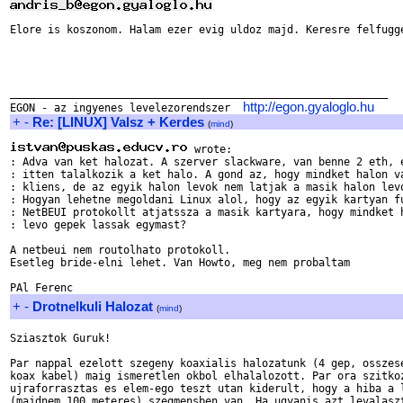
Elore is koszonom. Halam ezer evig uldoz majd. Keresre felfugge
____________________________________________________________

http://egon.gyaloglo.hu
EGON - az ingyenes levelezorendszer  
+
-
Re: [LINUX] Valsz + Kerdes
(
mind
)
 wrote:

: Adva van ket halozat. A szerver slackware, van benne 2 eth, e
: itten talalkozik a ket halo. A gond az, hogy mindket halon va
: kliens, de az egyik halon levok nem latjak a masik halon levo
: Hogyan lehetne megoldani Linux alol, hogy az egyik kartyan fu
: NetBEUI protokollt atjatssza a masik kartyara, hogy mindket h
: levo gepek lassak egymast?

A netbeui nem routolhato protokoll.

Esetleg bride-elni lehet. Van Howto, meg nem probaltam

+
-
Drotnelkuli Halozat
(
mind
)
Sziasztok Guruk!

Par nappal ezelott szegeny koaxialis halozatunk (4 gep, osszese
koax kabel) maig ismeretlen okbol elhalalozott. Par ora szitkoz
ujraforrasztas es elem-ego teszt utan kiderult, hogy a hiba a l
(majdnem 100 meteres) szegmensben van. Ha ugyanis azt levalaszt