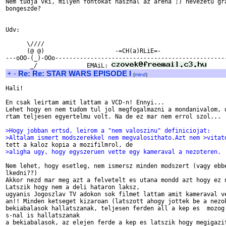
Nem tudja vki, milyen fontokat hasznal az arena ;) nevezetu gra
bongeszde?

Udv:

      \////

      (@ @)                    -=CH(a)RLiE=-

---oOO-(_)-OOo-------------------------------------------------
       _/              EMAiL: 
+
-
Re: Re: STAR WARS EPISODE I
(
mind
)
Hali!

En csak leirtam amit lattam a VCD-n! Ennyi...

Lehet hogy en nem tudom tul jol megfogalmazni a mondanivalom, d
rtam teljesen egyertelmu volt. Na de ez mar nem errol szol...

>Hogy jobban ertsd, leirom a "nem valoszinu" definiciojat:
>Altalam ismert modszerekkel nem megvalosithato.Azt nem >vitat
>aligha ugy, hogy egyszeruen vette egy kameraval a nezoteren.
Nem lehet, hogy esetleg, nem ismersz minden modszert (vagy ebbe
lkedni??)

Akkor nezd mar meg azt a felvetelt es utana mondd azt hogy ez n
Latszik hogy nem a deli hataron laksz,

ugyanis Jogoszlav TV adokon sok filmet lattam amit kameraval ve
an!! Minden ketseget kizaroan (latszott ahogy jottek be a nezok
bekiabalasok hallatszanak, teljesen ferden all a kep es  mozog 
s-nal is hallatszanak

a bekiabalasok, az elejen ferde a kep es latszik hogy megigazit