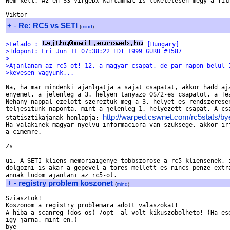
Nem kell. Az en S3 VirgeDx kartammal is tokeletesen megy a film
+
-
Re: RC5 vs SETI
(
mind
)
>Felado : 
 [Hungary]
>Idopont: Fri Jun 11 07:38:22 EDT 1999 GURU #1587
>
>Ajanlanam az rc5-ot! 12. a magyar csapat, de par napon belul 
>kevesen vagyunk...
Na, ha mar mindenki ajanlgatja a sajat csapatat, akkor hadd aja
enyemet, a jelenleg a 3. helyen tanyazo OS/2-es csapatot, a Tea
Nehany nappal ezelott szereztuk meg a 3. helyet es rendszeresen
teljesitunk naponta, mint a jelenleg 1. helyezett csapat. A csa
http://warped.cswnet.com/rc5stats/by
statisztikajanak honlapja: 
Ha valakinek magyar nyelvu informaciora van szuksege, akkor irj
a cimemre. 

Zs

ui. A SETI kliens memoriaigenye tobbszorose a rc5 kliensenek, i
dolgozni is akar a gepevel a tores mellett es nincs penze extra
+
-
registry problem koszonet
(
mind
)
Sziasztok!

Koszonom a registry problemara adott valaszokat!

A hiba a scanreg (dos-os) /opt -al volt kikuszobolheto! (Ha ese
igy jarna, mint en.)

bye
