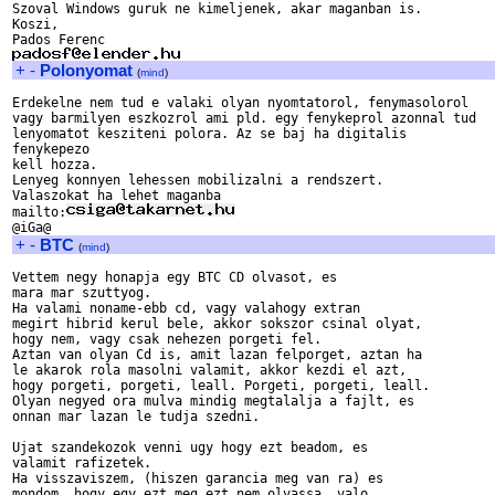
Szoval Windows guruk ne kimeljenek, akar maganban is.

Koszi,

+
-
Polonyomat
(
mind
)
Erdekelne nem tud e valaki olyan nyomtatorol, fenymasolorol

vagy barmilyen eszkozrol ami pld. egy fenykeprol azonnal tud

lenyomatot kesziteni polora. Az se baj ha digitalis

fenykepezo

kell hozza.

Lenyeg konnyen lehessen mobilizalni a rendszert.

Valaszokat ha lehet maganba

mailto:
+
-
BTC
(
mind
)
Vettem negy honapja egy BTC CD olvasot, es

mara mar szuttyog.

Ha valami noname-ebb cd, vagy valahogy extran

megirt hibrid kerul bele, akkor sokszor csinal olyat,

hogy nem, vagy csak nehezen porgeti fel.

Aztan van olyan Cd is, amit lazan felporget, aztan ha

le akarok rola masolni valamit, akkor kezdi el azt,

hogy porgeti, porgeti, leall. Porgeti, porgeti, leall.

Olyan negyed ora mulva mindig megtalalja a fajlt, es

onnan mar lazan le tudja szedni.

Ujat szandekozok venni ugy hogy ezt beadom, es

valamit rafizetek.

Ha visszaviszem, (hiszen garancia meg van ra) es

mondom, hogy egy ezt meg ezt nem olvassa, valo
