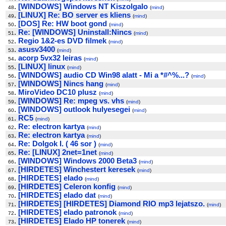
.
[WINDOWS] Windows NT Kiszolgalo
48
(
mind
)
.
[LINUX] Re: BO server es kliens
49
(
mind
)
.
[DOS] Re: HW boot gond
50
(
mind
)
.
Re: [WINDOWS] Uninstall:Nincs
51
(
mind
)
.
Regio 1&2-es DVD filmek
52
(
mind
)
.
asusv3400
53
(
mind
)
.
acorp 5vx32 leiras
54
(
mind
)
.
[LINUX] linux
55
(
mind
)
.
[WINDOWS] audio CD Win98 alatt - Mi a *#^%...?
56
(
mind
)
.
[WINDOWS] Nincs hang
57
(
mind
)
.
MiroVideo DC10 plusz
58
(
mind
)
.
[WINDOWS] Re: mpeg vs. vhs
59
(
mind
)
.
[WINDOWS] outlook hulyesegei
60
(
mind
)
.
RC5
61
(
mind
)
.
Re: electron kartya
62
(
mind
)
.
Re: electron kartya
63
(
mind
)
.
Re: Dolgok I. ( 46 sor )
64
(
mind
)
.
Re: [LINUX] 2net=1net
65
(
mind
)
.
[WINDOWS] Windows 2000 Beta3
66
(
mind
)
.
[HIRDETES] Winchestert keresek
67
(
mind
)
.
[HIRDETES] elado
68
(
mind
)
.
[HIRDETES] Celeron konfig
69
(
mind
)
.
[HIRDETES] elado dat
70
(
mind
)
.
[HIRDETES] [HIRDETES] Diamond RIO mp3 lejatszo.
71
(
mind
)
.
[HIRDETES] elado patronok
72
(
mind
)
.
[HIRDETES] Elado HP tonerek
73
(
mind
)