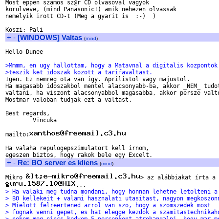
Most eppen szamos sz@r CD olvasoval vagyok

korulveve, (mind Panasonic!) amik nehezen olvassak

nemelyik irott CD-t (Meg a gyarit is  :-)  )

+
-
[WINDOWS] Valtas
(
mind
)
Hello Dunee

>Mmmm, en ugy hallottam, hogy a Matavnal a digitalis kozpontok
>teszik ket idoszak kozott a tarifavaltast.

Igen. Ez nemreg ota van igy. Aprilistol vagy majustol.

Ha magasabb idoszakbol mentel alacsonyabb-ba, akkor _NEM_ tudot
valtani, ha viszont alacsonyabbol magasabba, akkor persze valto
Mostmar valoban tudjak ezt a valtast.

Best regards,

        Vincuka

mailto:
Ha valaha repulogepszimulatort kell irnom,

+
-
Re: BO server es kliens
(
mind
)
Mikro 
> Ha valaki meg tudna mondani, hogy honnan lehetne letolteni a
> BO kellekeit + valami hasznalati utasitast, nagyon megkoszon
> Mielott felreertened arrol van szo, hogy a szomszedek most
> fognak venni gepet, es hat elegge kezdok a szamitastechnikah