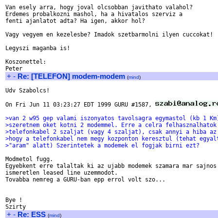
Van esely arra, hogy joval olcsobban javithato valahol?

Erdemes probalkozni mashol, ha a hivatalos szerviz a 

fenti ajanlatot adta? Ha igen, akkor hol?

Vagy vegyem en kezelesbe? Imadok szetbarmolni ilyen cuccokat!

Legyszi maganba is!

Koszonettel:

+
-
Re: [TELEFON] modem-modem
(
mind
)
Udv Szabolcs!

On Fri Jun 11 03:23:27 EDT 1999 GURU #1587, 
>van 2 w95 gep valami iszonyatos tavolsagra egymastol (kb 1 Km
>szeretnem oket kotni 2 modemmel. Erre a celra felhasznalhatok
>telefonkabel 2 szaljat (vagy 4 szaljat), csak annyi a hiba az
>hogy a telefonkabel nem megy kozponton keresztul (tehat egyal
>"aram" alatt) Szerintetek a modemek el fogjak birni ezt?
Modmetol fugg.

Egyebkent erre talaltak ki az ujabb modemek szamara mar sajnos 
ismeretlen leased line uzemmodot.

Tovabba nemreg a GURU-ban epp errol volt szo...

Bye !

+
-
Re: ESS
(
mind
)