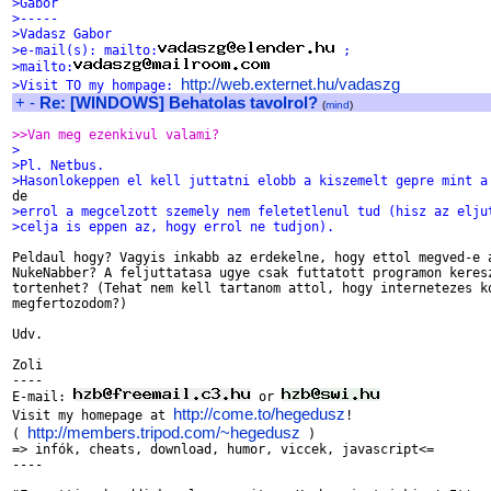
>Gabor
>-----
>Vadasz Gabor
>e-mail(s): mailto:
 ;
>mailto:
http://web.externet.hu/vadaszg
>Visit TO my hompage: 
+
-
Re: [WINDOWS] Behatolas tavolrol?
(
mind
)
>>Van meg ezenkivul valami?
>
>Pl. Netbus.
>Hasonlokeppen el kell juttatni elobb a kiszemelt gepre mint a
>errol a megcelzott szemely nem feletetlenul tud (hisz az elju
>celja is eppen az, hogy errol ne tudjon).
Peldaul hogy? Vagyis inkabb az erdekelne, hogy ettol megved-e a
NukeNabber? A feljuttatasa ugye csak futtatott programon keresz
tortenhet? (Tehat nem kell tartanom attol, hogy internetezes ko
megfertozodom?)

Udv.

Zoli

----

E-mail: 
 or 
http://come.to/hegedusz
Visit my homepage at 
!

http://members.tripod.com/~hegedusz
( 
 )

=> infók, cheats, download, humor, viccek, javascript<=

----
