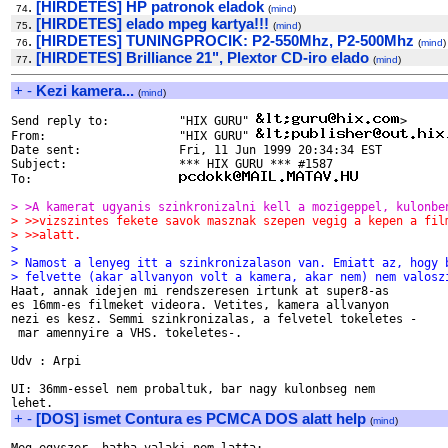
.
[HIRDETES] HP patronok eladok
74
(
mind
)
.
[HIRDETES] elado mpeg kartya!!!
75
(
mind
)
.
[HIRDETES] TUNINGPROCIK: P2-550Mhz, P2-500Mhz
76
(
mind
)
.
[HIRDETES] Brilliance 21", Plextor CD-iro elado
77
(
mind
)
+
-
Kezi kamera...
(
mind
)
Send reply to:  	"HIX GURU" 
>

From:           	"HIX GURU" 
Date sent:      	Fri, 11 Jun 1999 20:34:34 EST

Subject:        	*** HIX GURU *** #1587

To:             	
> >A kamerat ugyanis szinkronizalni kell a mozigeppel, kulonbe
> >>vizszintes fekete savok masznak szepen vegig a kepen a fil
> >>alatt.
> 
> Namost a lenyeg itt a szinkronizalason van. Emiatt az, hogy 
> felvette (akar allvanyon volt a kamera, akar nem) nem valosz

Haat, annak idejen mi rendszeresen irtunk at super8-as 

es 16mm-es filmeket videora. Vetites, kamera allvanyon 

nezi es kesz. Semmi szinkronizalas, a felvetel tokeletes -

 mar amennyire a VHS. tokeletes-.

Udv : Arpi

UI: 36mm-essel nem probaltuk, bar nagy kulonbseg nem 

+
-
[DOS] ismet Contura es PCMCA DOS alatt help
(
mind
)