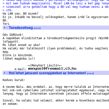
> nekem meg nincs kedvem 5 percenkent atrohangalni, hogy mar m
> mit nem tudnak megcsinalni. Mivel LAN-ba lesz a ket gep (eny
> szomszed) arra gondoltam hogy a BO-val meg tudnam nezni a de
> stb.

Ha LAN van, BO minek?

Ez jo. Inkabb ne beszelj zoldsegeket, hanem irdd le egyszeruen,
BO.

+
-
Toredezettseg
(
mind
)
Üdv GURUsok!

A napokban elindítottam a töredezettségmentesíto progit (Win98)
lefagyott.

Mi lehet ennek az oka?

Ha valaki már találkozott ilyen problémával, és tudna segíteni 
meg.

Elore is köszönöm.

(Jöhet magánba is!)

              -=(Menyhárt László)=-

       e-mail: 
+
-
Hol lehet jatszani szerepjatekot az Interneten!
(
mind
)
Kedves Guruk!

A nevem Balu. Ami erdekel, az, hogy merre talalok az Interneten
hol sok-sok cyberlako jatszhat szerepjatekot egymassal, vagy ne
lenyeg, hogy az Interneten szeretnek jatszani effele mulatsagok
Szoval, ha valaki tud valamit, akkor kerem a kovetkezo mailboxb
et nekem:
