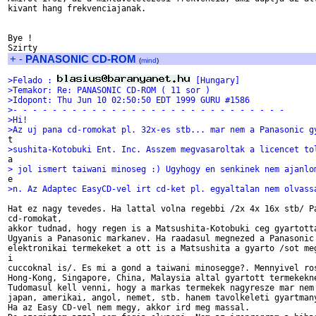
kivant hang frekvenciajanak.

Bye !

+
-
PANASONIC CD-ROM
(
mind
)
>Felado : 
 [Hungary]
>Temakor: Re: PANASONIC CD-ROM ( 11 sor )
>Idopont: Thu Jun 10 02:50:50 EDT 1999 GURU #1586
>- - - - - - - - - - - - - - - - - - - - - - - - - - - -
>Hi!
>Az uj pana cd-romokat pl. 32x-es stb... mar nem a Panasonic g
>sushita-Kotobuki Ent. Inc. Asszem megvasaroltak a licencet to
> jol ismert taiwani minoseg :) Ugyhogy en senkinek nem ajanlo
>n. Az Adaptec EasyCD-vel irt cd-ket pl. egyaltalan nem olvass
Hat ez nagy tevedes. Ha lattal volna regebbi /2x 4x 16x stb/ Pa
cd-romokat,

akkor tudnad, hogy regen is a Matsushita-Kotobuki ceg gyartotta
Ugyanis a Panasonic markanev. Ha raadasul megnezed a Panasonic 
elektronikai termekeket a ott is a Matsushita a gyarto /sot meg
i

cuccoknal is/. Es mi a gond a taiwani minosegge?. Mennyivel ros
Hong-Kong, Singapore, China, Malaysia altal gyartott termekekne
Tudomasul kell venni, hogy a markas termekek nagyresze mar nem

japan, amerikai, angol, nemet, stb. hanem tavolkeleti gyartmany
Ha az Easy CD-vel nem megy, akkor ird meg massal.
