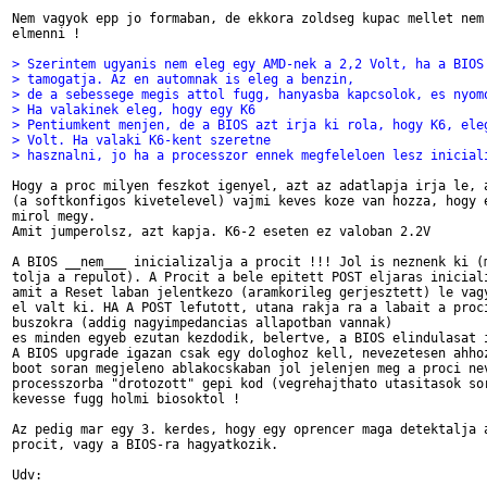
Nem vagyok epp jo formaban, de ekkora zoldseg kupac mellet nem 
elmenni !

> Szerintem ugyanis nem eleg egy AMD-nek a 2,2 Volt, ha a BIOS
> tamogatja. Az en automnak is eleg a benzin,
> de a sebessege megis attol fugg, hanyasba kapcsolok, es nyom
> Ha valakinek eleg, hogy egy K6
> Pentiumkent menjen, de a BIOS azt irja ki rola, hogy K6, ele
> Volt. Ha valaki K6-kent szeretne
> hasznalni, jo ha a processzor ennek megfeleloen lesz inicial
Hogy a proc milyen feszkot igenyel, azt az adatlapja irja le, a
(a softkonfigos kivetelevel) vajmi keves koze van hozza, hogy e
mirol megy.

Amit jumperolsz, azt kapja. K6-2 eseten ez valoban 2.2V

A BIOS __nem___ inicializalja a procit !!! Jol is neznenk ki (m
tolja a repulot). A Procit a bele epitett POST eljaras iniciali
amit a Reset laban jelentkezo (aramkorileg gerjesztett) le vagy
el valt ki. HA A POST lefutott, utana rakja ra a labait a proci
buszokra (addig nagyimpedancias allapotban vannak)

es minden egyeb ezutan kezdodik, belertve, a BIOS elindulasat i
A BIOS upgrade igazan csak egy dologhoz kell, nevezetesen ahhoz
boot soran megjeleno ablakocskaban jol jelenjen meg a proci nev
processzorba "drotozott" gepi kod (vegrehajthato utasitasok sor
kevesse fugg holmi biosoktol !

Az pedig mar egy 3. kerdes, hogy egy oprencer maga detektalja a
procit, vagy a BIOS-ra hagyatkozik.

Udv:
