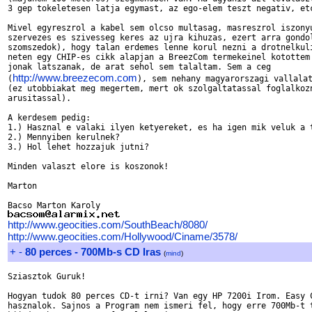
3 gep tokeletesen latja egymast, az ego-elem teszt negativ, etc
Mivel egyreszrol a kabel sem olcso multasag, masreszrol iszonyu
szervezes es szivesseg keres az ujra kihuzas, ezert arra gondol
szomszedok), hogy talan erdemes lenne korul nezni a drotnelkuli
neten egy CHIP-es cikk alapjan a BreezCom termekeinel kotottem 
jonak latszanak, de arat sehol sem talaltam. Sem a ceg

http://www.breezecom.com
(
), sem nehany magyarorszagi vallalat
(ez utobbiakat meg megertem, mert ok szolgaltatassal foglalkozn
arusitassal).

A kerdesem pedig:

1.) Hasznal e valaki ilyen ketyereket, es ha igen mik veluk a t
2.) Mennyiben kerulnek?

3.) Hol lehet hozzajuk jutni?

Minden valaszt elore is koszonok!

Marton

http://www.geocities.com/SouthBeach/8080/
http://www.geocities.com/Hollywood/Ciname/3578/
+
-
80 perces - 700Mb-s CD Iras
(
mind
)
Sziasztok Guruk!

Hogyan tudok 80 perces CD-t irni? Van egy HP 7200i Irom. Easy C
hasznalok. Sajnos a Program nem ismeri fel, hogy erre 700Mb-t t