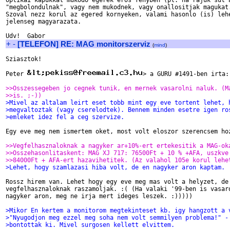
optikai kapukkal mukodo egerek eros fenyben (pl. ha rajuk sut a
"megbolondulnak", vagy nem mukodnek, vagy onallositjak magukat.
Szoval nezz korul az egered kornyeken, valami hasonlo (is) lehe
jelenseg magyarazata.

+
-
[TELEFON] RE: MAG monitorszerviz
(
mind
)
Sziasztok!

Peter 
> a GURU #1491-ben irta:

>>Osszessegeben jo cegnek tunik, en mernek vasarolni naluk. (M
>>is. ;-))
>Mivel az altalam leirt eset tobb mint egy eve tortent lehet, 
>megvaltoztak (vagy cserelodtek). Bennem minden esetre igen ro
>emleket idez fel a ceg szervize.
Egy eve meg nem ismertem oket, most volt eloszor szerencsem hoz
>>Vegfelhasznaloknak a nagyker ar+10%-ert ertekesitik a MAG-ok
>>Osszehasonlitaskent: MAG XJ 717: 76500Ft + 10 % +AFA, uszkve
>>84000Ft + AFA-ert hazavihetitek. (Az valahol 105e korul lehe
>Lehet, hogy szamlazasi hiba volt, de en nagyker aron kaptam.
Rossz hirem van. Lehet hogy egy eve meg mas volt a helyzet, de 
vegfelhasznaloknak raszamoljak. :( (Ha valaki '99-ben is vasaro
nagyker aron, meg ne irja mert ideges leszek. :)))))

>Mikor En kertem a monitorom megtekinteset kb. igy hangzott a 
>"Nyugodjon meg ezzel meg soha nem volt semmilyen problema!" -
>bontottak ki. Mivel surgosen kellett elvittem.