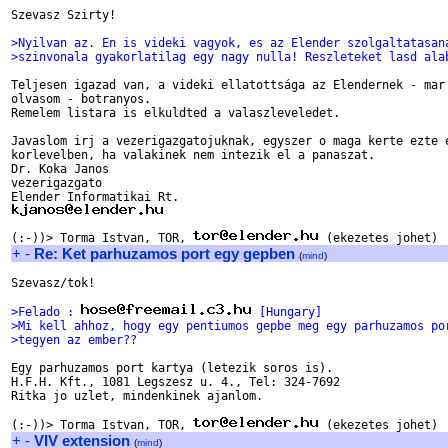
Szevasz Szirty!

>Nyilvan az. En is videki vagyok, es az Elender szolgaltatasan
>szinvonala gyakorlatilag egy nagy nulla! Reszleteket lasd ala
Teljesen igazad van, a videki ellatottsága az Elendernek - mar 
olvasom - botranyos.

Remelem listara is elkuldted a valaszleveledet.

Javaslom irj a vezerigazgatojuknak, egyszer o maga kerte ezte e
korlevelben, ha valakinek nem intezik el a panaszat.

Dr. Koka Janos

vezerigazgato

(:-))> Torma Istvan, TOR, 
+
-
Re: Ket parhuzamos port egy gepben
(
mind
)
Szevasz/tok!

>Felado : 
 [Hungary]
>Mi kell ahhoz, hogy egy pentiumos gepbe meg egy parhuzamos po
>tegyen az ember??
Egy parhuzamos port kartya (letezik soros is).

H.F.H. Kft., 1081 Legszesz u. 4., Tel: 324-7692

Ritka jo uzlet, mindenkinek ajanlom.

(:-))> Torma Istvan, TOR, 
+
-
VIV extension
(
mind
)