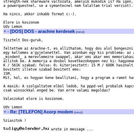
strength-nek shareware valtozata, amelyik mukodik is? Ha igen, 
a powerquestnel, se a symantecnel nem talaltam trial verziot).

Ha nincs, akkor inkabb format c:-).

Elore is koszonom

+
-
[DOS] DOS - arachne kerdesek
(
mind
)
Tisztelt Dos-guruk,

feltettem az Arachne-t, es allithatom, hogy dos alol bongeszni 
egy kellemes a'gyjelenettel. Van azonban egy kis problema: az a
_mindent_ a merevlemezre swappel, akar xms akar ems memoriahasz
allitok be. A memoria a dosbol kovetkezokeppen nez ki: hagyoman
K / 561K szabad; felso: 0; kiterjesztett: 15 M / 600K hasznalt;
bovitett illetve szabad bovitett ems:

15M.

Mit, hol, es hogyan kene beallitani, hogy a program a ramot has
A masik: A szolgaltatom elbol ledob, ha pppd-vel probalok kapcs
csak winsockkal enged be. Van erre valami megoldas?

Valaszokat elore is koszonom.

+
-
Re: [TELEFON] Acorp modem
(
mind
)
Sziasztok !

 wrote in message ...
