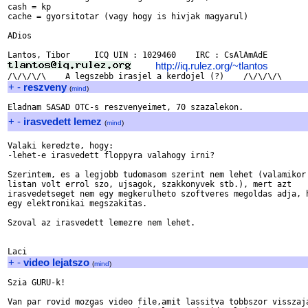
cash = kp

cache = gyorsitotar (vagy hogy is hivjak magyarul)

ADios

http://iq.rulez.org/~tlantos
+
-
reszveny
(
mind
)
+
-
irasvedett lemez
(
mind
)
Valaki keredzte, hogy:

-lehet-e irasvedett floppyra valahogy irni?

Szerintem, es a legjobb tudomasom szerint nem lehet (valamikor 
listan volt errol szo, ujsagok, szakkonyvek stb.), mert azt

irasvedetseget nem egy megkerulheto szoftveres megoldas adja, h
egy elektronikai megszakitas.

Szoval az irasvedett lemezre nem lehet.

+
-
video lejatszo
(
mind
)
Szia GURU-k!

Van par rovid mozgas video file,amit lassitva tobbszor visszaja