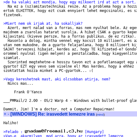
>de ha valaki azt mondja, hogy egy milkoert ird at azt a sort,

  Na ez a (sz)amitastechnikai resze. Az a problema hogy a hozza
ertok ELHITTEK, hogy ezt csak ennyiert lehet megcsinalni, es sz
fizetnek. 

>Miert nem ok irjak at, ha sokalljak?

  Azert, mert nalad van a forras, mas nem nyulhat bele. Az eges
majdnem a zsarolas hatarat surolja. A hibat CSAK a gyarto kepes
kijavitani (kiveve persze, ha a forras publikus, de ez ritka). 
  Hasonlo a dolog, mintha vennel egy kocsit 10 millioert, es az
utan nem mukodne, de a gyarto felajanlana, hogy 8 millioert kij
SAJAT tervezesi hibajat, kerdes az, hogy TE kifizeted-e? Gondol
orommel nyulnal (igen melyen) a penztalcadba, hogy kiegyenlitsd
szamlat.

  Szerinted megtehetne-e hosszu tavon ezt a pofatlansagot egy a
gyarto? EZT egy vevo sem viselne el! Mas kerdes, hogy a ehhez

szoktattak hozza minket a PC-gyartok... :( 

>Vagy kereshetnek mast, aki olcsobban atirja, nem?

  Nincs mas...

     Frank O'Yanco

___PMMail/2 2.00 - OS/2 Warp 4 - Windows with bullet-proof glas
+
-
[WINDOWS] Re: irasvedett lemezre iras
(
mind
)
Haliho!

>Felado : 
 [Hungary]
>Van-e _akarmilyen_ mod arra, hogy az irasvedett lemezre