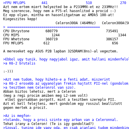
>FPU MFLOPS        441                   510              270

Azt nem ertem miert helyezted be a P233MMX-et ez 233MHz!!

Meg szerencse, hogy nem a P75-el hasonlitod a procid :-)

Ez epp olyan, mintha en hasonlitgatnam az AMDk5 100-at!

Kiegeszites kepp!

> ==============================================

CPU Dhrystone        680779                        735491

CPU MIPS                1244                             1344

FPU Whetstone        360719                        386157

FPU MFLOPS          612                               656

A mereseket egy ASUS P2B lapban 32SDRAM(8ns)-al vegeztem.

>Ebbol ugy tunik, hogy nagyjabol igaz, amit hallani mindenfelo
>a K6-2 brutalis
:-)))

>Azt nem tudom, hogy hiheto-e a fenti adat, miszerint
>a K6-2 erosebb az ugyanolyan frekin hajtott PII-nel (gondolom
>a tesztben nem Celeronrol van szo).

Abban biztos lehetsz, mert a Celeron

(meg a regi procim amiben meg L2-sem volt)

 elbol gyorsabban porgott, mint a tesztben szereplo PII.

Azt el kell felejteni, mert gondolom egy rosszul beallitott

gepen mertek a procit.

>Az is megfon-
>tolando, hogy a proci szinte egy arban van a Celeronnal.
>Szoval, tuning ide vagy oda, en csak ajanlani tudom mindenkin