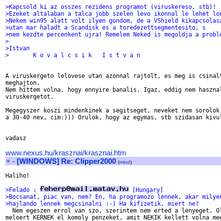
>Kapcsold ki az osszes rezidens programot (viruskereso, stb)!
>Ezeket altalaban a talca jobb szelen levo ikonnal le lehet lo
>Nekem win95 alatt volt ilyen gondom, de a VShield kikapcsolas
>utan mar haladt a Scandisk es a toredezettsegmentesito, s
>nem kezdte percenkent ujra! Remelem Neked is megoldja a probl
>
>Istvan
>       K o v a l c s i k   I s t v a n
A viruskergeto lelovese utan azonnal rajtolt, es meg is csinalt
meghajton.

Nem hittem volna, hogy ennyire banalis. Igaz, eddig nem hasznal
viruskergetot.

Megegyszer koszi mindenkinek a segitseget, neveket nem sorolok,
a 30-40 nev, cim:))) Orulok, hogy az egymas, stb szidasan kivul
vadasz

www.nexus.hu/krasznai/krasznai.htm
+
-
[WINDOWS] Re: Clipper2000
(
mind
)
Haliho!

>Felado : 
 [Hungary]
>Bocsanat, piac van, nem? En, ha programozo lennek, akar milye
>hajlando lennek megcsinalni :-) Ha kifizetik, miert ne?

  Nem egeszen errol van szo, szerintem nem erted a lenyeget. Ol
meloert KERNEK el komoly penzeket, amit NEKIK kellett volna meg