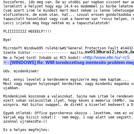
hozzaferes, ido meg van. De az utobbi par napban viszont mar an
leromlott a helyzet hogy egy 14.4-es modemmel is korbe lehetne 
Csak azert irom le mindezt mert most nekem is lenne lehetosegem
elofizetesre, de ezek utan, hat... szoval erosen gondolkodoba e
tapasztalt hasonlokat vagy csak a haverom van "rossz helyen, ro
Lecci irjatok meg hogy nektek mi a tapasztalatotok!

PLIIIIIIIIZ HEEEELP!!!!

Bye!

Micro$oft Window$95 rule%$!&#$^General Protection Fault #14432

Szente Viktor ----------------- mailto:
http://www.elte.hu/~rc5
Ne a fejed tord! Inkabb az RC5 kodot!->
+
-
[WINDOWS] Re: W98 toredezettseg mentesito problem me
Udv. mindenkinek!

Hat, ennyi levelet a kerdesemre egyszerre meg nem kaptam....

Most vagy nagyon hulyeseget kerdeztem, vagy mindenki maganba va
ujabban.

Mindenkinek koszonom a valaszokat. Sajna nem irtam le rendesen 
ezert sokan valaszoltak ilyet, hogy keves a memoria (64Mb), swa
winyora. Hat biztos swappel, de direkt a kiserlet kedveert a D-
Egyeb otletek: Office gyorskereso okozza - levettem, nem ez vol
Varjak egy kicsit sokat:) - nem megy, 1 nap alatt sem vegzett, 
azonnal ujrakezdte:((

Es a helyes megfejtes:
