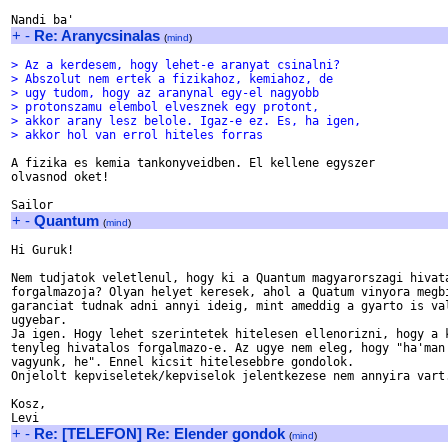
+
-
Re: Aranycsinalas
(
mind
)
> Az a kerdesem, hogy lehet-e aranyat csinalni?
> Abszolut nem ertek a fizikahoz, kemiahoz, de
> ugy tudom, hogy az aranynal egy-el nagyobb
> protonszamu elembol elvesznek egy protont,
> akkor arany lesz belole. Igaz-e ez. Es, ha igen,
> akkor hol van errol hiteles forras
A fizika es kemia tankonyveidben. El kellene egyszer

olvasnod oket!

+
-
Quantum
(
mind
)
Hi Guruk!

Nem tudjatok veletlenul, hogy ki a Quantum magyarorszagi hivata
forgalmazoja? Olyan helyet keresek, ahol a Quatum vinyora megbi
garanciat tudnak adni annyi ideig, mint ameddig a gyarto is val
ugyebar.

Ja igen. Hogy lehet szerintetek hitelesen ellenorizni, hogy a k
tenyleg hivatalos forgalmazo-e. Az ugye nem eleg, hogy "ha'man 
vagyunk, he". Ennel kicsit hitelesebbre gondolok.

Onjelolt kepviseletek/kepviselok jelentkezese nem annyira vart.
Kosz,

+
-
Re: [TELEFON] Re: Elender gondok
(
mind
)