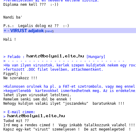
>Termeszetesen az en nevemre kellene szolnia.

Diploma nem kell ???  :-))

Nandi ba'

+
-
VIRUST adjatok
(
mind
)
Hali !

> Felado : 
 [Hungary]
> - - - - - - - - - - - - - - - - - - - - - - - - - - - -
>Ha van ilyen virusotok, kerlek szepen kuldjetek nekem egy rov
>fertozott .DOC filet levelben, attachmentkent.

Figyelj !

Ne szorakozz !!!

>Kulonosen orulnek ha pl. a FAT-et szetrombolo, vagy meg ennel
>kegyetlenebb  kartevokkel ismerkedhetnek meg. Az is erdekelne

lehet ilyen virusokat letolteni.

Remelem senki sem dol be ennek !

Nehogy kuldjon valaki ilyet "joszandeku"  baratunknak !!!

> E-mail cimem:
> 

Tudod mit ??

Ird meg a rendes cimed !  Vagy inkabb talalkozzunk valahol !!!

Kapsz egy-ket "virust" szemelyesen !  De azt megemlegeted  !
