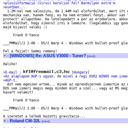
>pluszinformacio (virus) keruljon fel? Barmilyen extre'm
>esetben...

  1.2M-nal nem valoszinu, de 1.44M-nal elofordulhat, mert itt n
mechanika van, hanem feny, es ha nem erzekel fenyt, akkor van "
protect" allapotban. Ha letelepedett a por az erzekelore, akkor
elofordulhat, hogy sikerul irni a lemezre. (legalabbis igy gond
majd kijavit valaki :)

     Frank O'Yanco

___PMMail/2 2.00 - OS/2 Warp 4 - Windows with bullet-proof glas
+
-
[WINDOWS] Re: ASUS V3000 - Tuner?
(
mind
)
Haliho!

>E-mail : 
 [Hungary]
>Az alaplapom AGP-s ugyan, de mivel a regi OSR2 WIN95 nem isme
>AGP-t,

  Azt nem egeszen ertem... minek az oprendszernek ismernie az A
DOS sem ismeri megis megy minden mint a szel... vagy az MS megi
kavart valamit?

     Frank O'Yanco

___PMMail/2 2.00 - OS/2 Warp 4 - Windows with bullet-proof glas
+
-
Roland CM-32L
(
mind
)