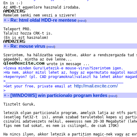

En is :-)

+
-
Re: html oldal HDD-re mentese
(
mind
)
Teleport PRO.

Talalsz hozza CRK-t is.

+
-
Re: mouse virus
(
mind
)
Szerintem, ha hálózatba vagy kötve, akkor a rendszergazda tud s
>Szeva minden Guru!Letezik-e mouse-virus?Szerintem igen.
>Ha nem, akkor mitol lehet az, hogy az egermutato magatol masz
>kepernyon? (pl. CAD programoknal)valaszt ha lehet akkor magan
>_______________________________________________________
http://mail.excite.com/
>Get your free, private email at 
>
+
-
[WINDOWS] win particionalo program kerdes
(
mind
)
Tisztelt Guruk,

letezik olyan particionalo program, amelyik latja az ntfs parti
(esetleg fat32-t  is), annak szabad teruletebol kepes uj partic
csinalni adatveszets nelkul, eeeessss nem 20-30 Megabyte? (lehe
fips nem tud sokat, es nem is csilingel, de csak 170K)

Ha nincs ilyen, akkor letezik a partition magic-nek vagy az ext