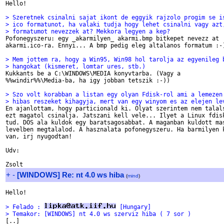
Hello!

> Szeretnek csinalni sajat ikont de eggyik rajzolo progim se i
> ico formatunot, ha valaki tudja hogy lehet csinalni vagy azt
> formatumot nevezzek at? Mekkora legyen a kep?

Pofonegyszeru: egy _akarmilyen_ akarmi.bmp bitkepet nevezz at

akarmi.ico-ra. Ennyi... A bmp pedig eleg altalanos formatum :-)
> Mem jottem ra, hogy a Win95, Win98 hol tarolja az egyenileg 
> hangokat (kismeret, lomtar ures, stb.)

Kukkants be a C:\WINDOWS\MEDIA konyvtarba. (Vagy a

%%windir%%\Media-ba, ha igy jobban tetszik :-))

> Szo volt korabban a listan egy olyan Fdisk-rol ami a lemezen
> hibas reszeket kihagyja, mert van egy winyom es az elejen le

En ajanlottam, hogy particionald ki. Olyat szerintem nem talals
ezt magatol csinalja. Jatszani kell vele... Ilyet a Linux fdisk
tud. DOS ala kuldok egy baratsagosabbat. A maganban kuldott mas
levelben megtalalod. A hasznalata pofonegyszeru. Ha barmilyen k
van, irj nyugodtan!

Udv:

+
-
[WINDOWS] Re: nt 4.0 ws hiba
(
mind
)
Hello!

> Felado : 
 [Hungary]
> Temakor: [WINDOWS] nt 4.0 ws szerviz hiba ( 7 sor )