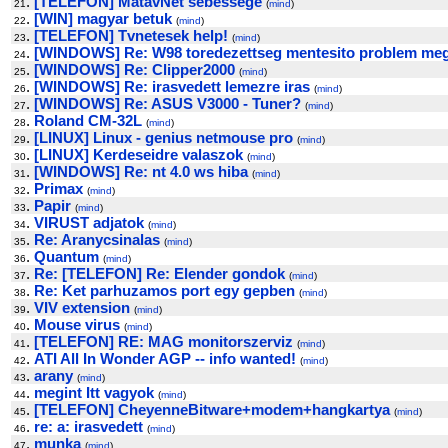
.
[TELEFON] MatavNet sebessege
21
(
mind
)
.
[WIN] magyar betuk
22
(
mind
)
.
[TELEFON] Tvnetesek help!
23
(
mind
)
.
[WINDOWS] Re: W98 toredezettseg mentesito problem me
24
.
[WINDOWS] Re: Clipper2000
25
(
mind
)
.
[WINDOWS] Re: irasvedett lemezre iras
26
(
mind
)
.
[WINDOWS] Re: ASUS V3000 - Tuner?
27
(
mind
)
.
Roland CM-32L
28
(
mind
)
.
[LINUX] Linux - genius netmouse pro
29
(
mind
)
.
[LINUX] Kerdeseidre valaszok
30
(
mind
)
.
[WINDOWS] Re: nt 4.0 ws hiba
31
(
mind
)
.
Primax
32
(
mind
)
.
Papir
33
(
mind
)
.
VIRUST adjatok
34
(
mind
)
.
Re: Aranycsinalas
35
(
mind
)
.
Quantum
36
(
mind
)
.
Re: [TELEFON] Re: Elender gondok
37
(
mind
)
.
Re: Ket parhuzamos port egy gepben
38
(
mind
)
.
VIV extension
39
(
mind
)
.
Mouse virus
40
(
mind
)
.
[TELEFON] RE: MAG monitorszerviz
41
(
mind
)
.
ATI All In Wonder AGP -- info wanted!
42
(
mind
)
.
arany
43
(
mind
)
.
megint Itt vagyok
44
(
mind
)
.
[TELEFON] CheyenneBitware+modem+hangkartya
45
(
mind
)
.
re: a: irasvedett
46
(
mind
)
.
munka
47
(
mind
)