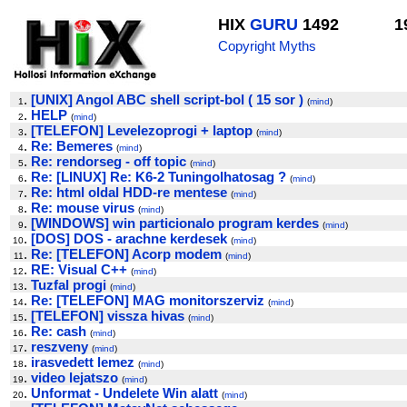
HIX
GURU
1492
1
Copyright Myths
.
[UNIX] Angol ABC shell script-bol ( 15 sor )
1
(
mind
)
.
HELP
2
(
mind
)
.
[TELEFON] Levelezoprogi + laptop
3
(
mind
)
.
Re: Bemeres
4
(
mind
)
.
Re: rendorseg - off topic
5
(
mind
)
.
Re: [LINUX] Re: K6-2 Tuningolhatosag ?
6
(
mind
)
.
Re: html oldal HDD-re mentese
7
(
mind
)
.
Re: mouse virus
8
(
mind
)
.
[WINDOWS] win particionalo program kerdes
9
(
mind
)
.
[DOS] DOS - arachne kerdesek
10
(
mind
)
.
Re: [TELEFON] Acorp modem
11
(
mind
)
.
RE: Visual C++
12
(
mind
)
.
Tuzfal progi
13
(
mind
)
.
Re: [TELEFON] MAG monitorszerviz
14
(
mind
)
.
[TELEFON] vissza hivas
15
(
mind
)
.
Re: cash
16
(
mind
)
.
reszveny
17
(
mind
)
.
irasvedett lemez
18
(
mind
)
.
video lejatszo
19
(
mind
)
.
Unformat - Undelete Win alatt
20
(
mind
)