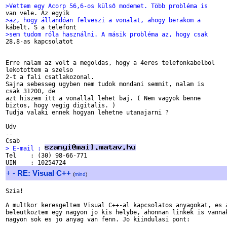
>Vettem egy Acorp 56,6-os külsõ modemet. Több probléma is
>az, hogy állandóan felveszi a vonalat, ahogy berakom a
>sem tudom róla használni. A másik probléma az, hogy csak

28,8-as kapcsolatot

Erre nalam az volt a megoldas, hogy a 4eres telefonkabelbol

lekotottem a szelso

2-t a fali csatlakozonal.

Sajna sebesseg ugyben nem tudok mondani semmit, nalam is

csak 31200, de

azt hiszem itt a vonallal lehet baj. ( Nem vagyok benne

biztos, hogy vegig digitalis. )

Tudja valaki ennek hogyan lehetne utanajarni ?

Udv

--

> E-mail : 

Tel    : (30) 98-66-771

+
-
RE: Visual C++
(
mind
)
Szia!

A multkor keresgeltem Visual C++-al kapcsolatos anyagokat, es a
beleutkoztem egy nagyon jo kis helybe, ahonnan linkek is vannak
nagyon sok es jo anyag van fenn. Jo kiindulasi pont:
