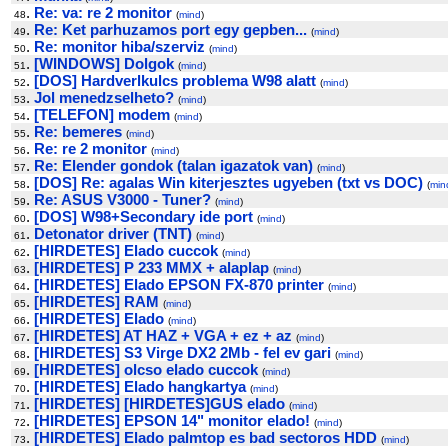
.
Re: va: re 2 monitor
48
(
mind
)
.
Re: Ket parhuzamos port egy gepben...
49
(
mind
)
.
Re: monitor hiba/szerviz
50
(
mind
)
.
[WINDOWS] Dolgok
51
(
mind
)
.
[DOS] Hardverlkulcs problema W98 alatt
52
(
mind
)
.
Jol menedzselheto?
53
(
mind
)
.
[TELEFON] modem
54
(
mind
)
.
Re: bemeres
55
(
mind
)
.
Re: re 2 monitor
56
(
mind
)
.
Re: Elender gondok (talan igazatok van)
57
(
mind
)
.
[DOS] Re: agalas Win kiterjesztes ugyeben (txt vs DOC)
58
(
min
.
Re: ASUS V3000 - Tuner?
59
(
mind
)
.
[DOS] W98+Secondary ide port
60
(
mind
)
.
Detonator driver (TNT)
61
(
mind
)
.
[HIRDETES] Elado cuccok
62
(
mind
)
.
[HIRDETES] P 233 MMX + alaplap
63
(
mind
)
.
[HIRDETES] Elado EPSON FX-870 printer
64
(
mind
)
.
[HIRDETES] RAM
65
(
mind
)
.
[HIRDETES] Elado
66
(
mind
)
.
[HIRDETES] AT HAZ + VGA + ez + az
67
(
mind
)
.
[HIRDETES] S3 Virge DX2 2Mb - fel ev gari
68
(
mind
)
.
[HIRDETES] olcso elado cuccok
69
(
mind
)
.
[HIRDETES] Elado hangkartya
70
(
mind
)
.
[HIRDETES] [HIRDETES]GUS elado
71
(
mind
)
.
[HIRDETES] EPSON 14" monitor elado!
72
(
mind
)
.
[HIRDETES] Elado palmtop es bad sectoros HDD
73
(
mind
)