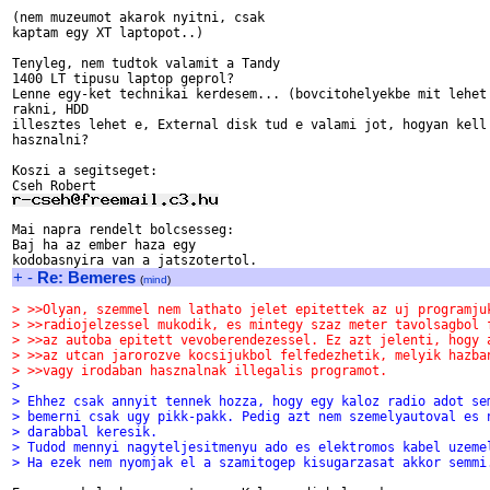
(nem muzeumot akarok nyitni, csak

kaptam egy XT laptopot..)

Tenyleg, nem tudtok valamit a Tandy

1400 LT tipusu laptop geprol?

Lenne egy-ket technikai kerdesem... (bovcitohelyekbe mit lehet

rakni, HDD 

illesztes lehet e, External disk tud e valami jot, hogyan kell

hasznalni?

Koszi a segitseget:

Mai napra rendelt bolcsesseg:

Baj ha az ember haza egy

+
-
Re: Bemeres
(
mind
)
> >>Olyan, szemmel nem lathato jelet epitettek az uj programju
> >>radiojelzessel mukodik, es mintegy szaz meter tavolsagbol 
> >>az autoba epitett vevoberendezessel. Ez azt jelenti, hogy 
> >>az utcan jarorozve kocsijukbol felfedezhetik, melyik hazba
> >>vagy irodaban hasznalnak illegalis programot.
> 
> Ehhez csak annyit tennek hozza, hogy egy kaloz radio adot se
> bemerni csak ugy pikk-pakk. Pedig azt nem szemelyautoval es 
> darabbal keresik. 
> Tudod mennyi nagyteljesitmenyu ado es elektromos kabel uzeme
> Ha ezek nem nyomjak el a szamitogep kisugarzasat akkor semmi