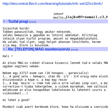
http://devcentral.iftech.com/learning/tutorials/mfc-win32/vc6mfc/
                              JohnnY

                              mailto:
+
-
Tuzfal progi
(
mind
)
Sziasztok Guruk!

Tobben panaszoltak, hogy amikor neteznek,

valaki bemaszik a gepukbe es letorol adatokat. Allitolag

letezik olyan tuzfal program, amivel ez megakadalyozhato.

Ha valaki tud ilyet, vagy helyet ahonnan letoltheto, kerem

+
-
Re: [TELEFON] MAG monitorszerviz
(
mind
)
Hali !

Az elozo MAG-os cikket olvasva kivancsi lennek tud-e valaki MAG
ugyben segiteni nekem:

Nekem egy XJ717-esem van (10 honapos , garancialis)

1., A gond vele : bekapcs. utan kb. 1/2 - 3/4 oraig neha elsote
elszinezodik a kepe v. a kep egy resze

2., A kep 'moire'-s (nem tom van-e erre valami szep szo), a moi
correction-t hiaba tekergetem, a csikok maradnak, nem valtozik 
emlekszem az elso honapokban tokeletesen ki lehetett szurni a

csikozodast...)

mi lehet a gond?

Mindezt csak azert kerdezem elore, hogy ha elviszem a szervizbe