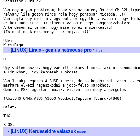
Sziasztok Gurulok!

Van egy olyan problemam, hogy van nalam egy Roland CM-32L tipus
halvany lila gozom nincs rola hogy pontosan micsoda. :((

Van rajta egy midi in, egy out, es egy thru, valamint egy fejha
es ket mono (L es R) kimenet valamint egy hangeroszabalyzo.

A kerdesem az lenne, hogy mire jo ez a szerkentyu?

(Es esetleg kinek mennyit er meg... :)))

Udv:

+
-
[LINUX] Linux - genius netmouse pro
(
mind
)
Hi!

Ugy vettem eszre, hogy van itt nehany ficoka, aki otthonosabban
a Linuxban,  igy kerdezek 1 okosat:

Van 1 subj. egerem.A SUSE ismeri, de ha beadom neki akkor az eg
marhara elkezd ragaszkodni a jobb-felso sarokhoz.

Generic PS/2 egerkent muxik, viszont nem megy a gorgetes.

(AbitBH6,64Mb,ASUS V3000,Voodoo2,CapturerTVcard-bt848)

Otlet?

THX

+
-
[LINUX] Kerdeseidre valaszok
(
mind
)