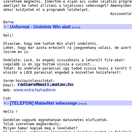
szeretnem megnezni. Ismertek-e olyan avi video lejatszo program
amellyel be lehet allitani a lejatszasi sebesseget? Amennyiben 
akkor kuldjetek el a programok lelohelyet.

                                                    Koszonettel
+
-
Unformat - Undelete Win alatt
(
mind
)
Hali!

Olvastam, hogy nem tudtok Win alatt undeletni.

Lehet, hogy mar azota erkezett rá joegynehany valasz, de azert

leirom en is.

Undelete: Lock, és engedi visszahozni a letorolt file-okat!

Legalább is én így hoztam vissza a cuccost...

Tehat: Az undelete parancsal ugy tudod vissza hozni a torolt fi
eloször a LOCK parancsal engeded a kozvetlen hozzaferest!

Varom hozzaszolasoitokat:

Email: 
www.extra.hu/radimre
Web: 
+
-
[TELEFON] MatavNet sebessege
(
mind
)
Hello !

Gondolom vagyunk egynehanyan matavnetes elofizetok.

Toluk szeretnem megkerdezni:

Milyen hamar kapjak meg a leveleket?
