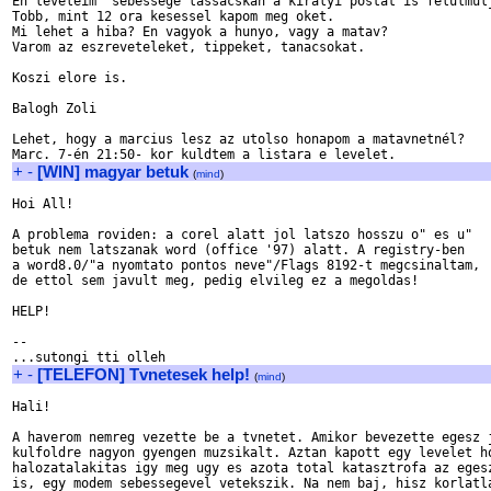
En leveleim  sebessege lassacskan a kiralyi postat is felulmulj
Tobb, mint 12 ora kesessel kapom meg oket.

Mi lehet a hiba? En vagyok a hunyo, vagy a matav?

Varom az eszreveteleket, tippeket, tanacsokat.

Koszi elore is.

Balogh Zoli

Lehet, hogy a marcius lesz az utolso honapom a matavnetnél?

+
-
[WIN] magyar betuk
(
mind
)
Hoi All!

A problema roviden: a corel alatt jol latszo hosszu o" es u" 

betuk nem latszanak word (office '97) alatt. A registry-ben

a word8.0/"a nyomtato pontos neve"/Flags 8192-t megcsinaltam,

de ettol sem javult meg, pedig elvileg ez a megoldas!

HELP!

-- 

+
-
[TELEFON] Tvnetesek help!
(
mind
)
Hali!

A haverom nemreg vezette be a tvnetet. Amikor bevezette egesz j
kulfoldre nagyon gyengen muzsikalt. Aztan kapott egy levelet ho
halozatalakitas igy meg ugy es azota total katasztrofa az egesz
is, egy modem sebessegevel vetekszik. Na nem baj, hisz korlatla