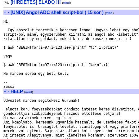
.
[HIRDETES] ELADO !!!
74
(
mind
)
+
-
[UNIX] Angol ABC shell script-bol ( 15 sor )
(
mind
)
Hi!

  Egy abszolut teoretikus kerdesem lenne. Hogyan lehet egy shel
script-bol minel egyszerubben kiiratni az angol abc kisbetuit? 
kitalaltam egy megoldast, mukodik is, de rossz ranezni. :-)

$ awk 'BEGIN{for(i=97;i<123;i++)printf "%c",i;print}'

vagy

$ awk 'BEGIN{for(i=97;i<123;i++)printf "%c\n",i}'

Ha minden sorba egy betû kell.

--

+
-
HELP
(
mind
)
Udvozlet minden segitokesz Gurunak!

Felnott koru fogyatekosokat gondozo intezet keres diavetitot, d
gondozottjai szabadidejenek hasznos eltoltese celjara!

Ha van valakinek kerem segitsen!

Ami komolyabb: keresunk ugyanide hasznalt, de uzemkepes faxot e
fenymasolot is. Urasagtol levetett szamitogeprol vagy printerro
merek szot ejteni. Sajnos az allami koltsegvetesbol erre nem te
Az intezet Alapitvanya, mint kiemelten kozhasnu szervezet 150%-