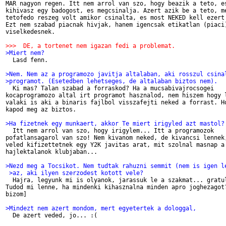
MAR nagyon regen. Itt nem arrol van szo, hogy beazik a teto, es
kihivasz egy badogost, es megcsinalja. Azert azik be a teto, me
tetofedo reszeg volt amikor csinalta, es most NEKED kell ezert 
Ezt nem szabad piacnak hivjak, hanem igencsak etikatlan (piaci)
viselkedesnek.

>>>  DE, a tortenet nem igazan fedi a problemat.
>Miert nem?

  Lasd fenn.

>Nem. Nem az a programozo javitja altalaban, aki rosszul csina
>programot. (Esetedben lehetseges, de altalaban biztos nem).

  Ki mas? Talan szabad a forraskod? Ha a mucsabivajrocsogei

kocaprogramozo altal irt programot hasznalod, nem hiszem hogy l
valaki is aki a binaris fajlbol visszafejti neked a forrast. Ho
kapod meg az biztos.

>Ha fizetnek egy munkaert, akkor Te miert irigyled azt mastol?

  Itt nem arrol van szo, hogy irigylem... Itt a programozok

pofatlansagarol van szo! Nem kivanom neked, de kivancsi lennek,
veled kifizettetnek egy Y2K javitas arat, mit szolnal masnap a 
hajlektalanok klubjaban... 

>Nezd meg a Tocsikot. Nem tudtak rahuzni semmit (nem is igen l
 >az, aki ilyen szerzodest kotott vele?

  Hajra, legyunk mi is olyanok, jarassuk le a szakmat... gratul
Tudod mi lenne, ha mindenki kihasznalna minden apro joghezagot?
bizom]

>Mindezt nem azert mondom, mert egyetertek a dologgal, 

  De azert veded, jo... :(
