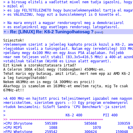
> a birosag eliteli a vadlottat mivel nem tudja igazolni, hogy
> mibol el
> es igy FELTETELEZHETO hogy buncselekmenyekbol tartja el maga
> es VALOSZINU, hogy ezt a buncslekmenyt is O kovette el.
> Na mara ennyit a magyar rendorsegrol meg a demokraciarol
> es eselyeinkrol egy esetleges rendorsegi latogatasrol.
+
-
Re: [LINUX] Re: K6-2 Tuningolhatosag ?
(
mind
)
>Velemenyem szerint a jelenleg kaphato procik kozul a K6-2, am
>legjobban viseli a tuningolast. Nalam egy (eredetileg) 333 MH
>peldany megy 4x100 MHz-en egy Asus P5A alaplaban. Foljebb
>mar nem teljesen volt stabil (83,3x5=416,5 MHz) a 400-at azon
>stabilnak talaltam (Win98 es Linux alatt egyarant).

Ezt kinek a szorakoztatasara irtad?

A Celeron 300A elbol megy (tobbsegben) 450MHz-en.

Tehat maris egy butasag, amit irtal, mert nem epp az AMD K6-2

a leg tuningolhatobb!

Nekem 463MHz-en is megy (A 300MHz-es proci!)

Akarhogy is szamolom en 163MHz-et emeltem rajta, mig Te csak

67MHz-et!!

>A 400 MHz-en hajtott proci teljesitmenyet igazabol nem nagyon
>mericskeltem, szerintem gyors :-)) Egy program eredmenyerol
>tudok beszamolni: SiSoft Sandra 'CPU Benchmark'-ja szerint
>
>                             K6-2 400          PII 400       
>> =============================================
>CPU Dhrystone      595389             585668          339359
>CPU MIPS             1088                 1070             62
>FPU Whetstone      259542             300424         159048