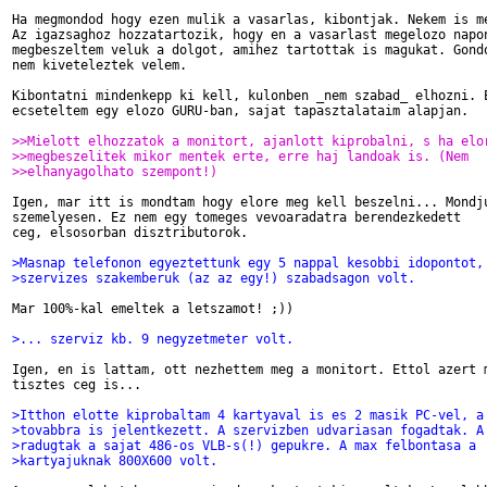
Ha megmondod hogy ezen mulik a vasarlas, kibontjak. Nekem is me
Az igazsaghoz hozzatartozik, hogy en a vasarlast megelozo napon
megbeszeltem veluk a dolgot, amihez tartottak is magukat. Gondo
nem kiveteleztek velem.

Kibontatni mindenkepp ki kell, kulonben _nem szabad_ elhozni. E
ecseteltem egy elozo GURU-ban, sajat tapasztalataim alapjan.

>>Mielott elhozzatok a monitort, ajanlott kiprobalni, s ha elo
>>megbeszelitek mikor mentek erte, erre haj landoak is. (Nem
>>elhanyagolhato szempont!)
Igen, mar itt is mondtam hogy elore meg kell beszelni... Mondju
szemelyesen. Ez nem egy tomeges vevoaradatra berendezkedett

ceg, elsosorban disztributorok.

>Masnap telefonon egyeztettunk egy 5 nappal kesobbi idopontot,
>szervizes szakemberuk (az az egy!) szabadsagon volt.
Mar 100%-kal emeltek a letszamot! ;))

>... szerviz kb. 9 negyzetmeter volt.
Igen, en is lattam, ott nezhettem meg a monitort. Ettol azert m
tisztes ceg is...

>Itthon elotte kiprobaltam 4 kartyaval is es 2 masik PC-vel, a
>tovabbra is jelentkezett. A szervizben udvariasan fogadtak. A
>radugtak a sajat 486-os VLB-s(!) gepukre. A max felbontasa a
>kartyajuknak 800X600 volt.