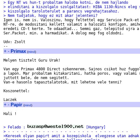
> Egy NT ws hun-t probaltam haloba kotni, de nem hajlando
> elinditani a kiszolgalo szolgaltatast: HIBA 1130:Nincs eleg 
> kiszolgalo taroloterulet a parancs vegrehajtasahoz.
> Nem tudjatok, hogy ez mit akar jelenteni?

Igen is, nem is. Valoszinu, hogy feltettel egy Service Pack-et 
NT-re, de modositani kellett valamit a halozati konfigon, amihe
eredeti CD-t kerte. Te odaadtad... Semmi gaz, telepitsd ujra a

Ser.Packot, min. a harmadikat. A dolog meg fog oldodni.

Udv: Zsolt

+
-
Primax
(
mind
)
Melyen tisztelt Guru Urak!

Van egy Primax 4800 Direct szkennerem. Sajnos csikot huz fuggol
a lapon. Mar probaltam kitakaritani, hatha poros, vagy valami s
juttott bele, de nem segitett.

Van-e hasonlo tapasztalatotok, mit lehetne vele tenni?

Koszonettel:

+
-
Papir
(
mind
)
Hali !

> Felado : 
 [Hungary]
> - - - - - - - - - - - - - - - - - - - - - - - - - - - -
>Keresek olyan papirt amit a kozepiskola  elvegzese utan adnak