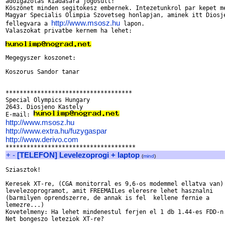
adoigazolas kiadasara jogosult!

Köszönet minden segitokesz embernek. Intezetunkrol par kepet me
Magyar Specialis Olimpia Szovetseg honlapjan, aminek itt Diosje
http://www.msosz.hu
fellegvara a 
 lapon.

Valaszokat privatbe kernem ha lehet:

Megegyszer koszonet:

Koszorus Sandor tanar 

************************************

Special Olympics Hungary

2643. Diosjeno Kastely

E-mail: 
http://www.msosz.hu
http://www.extra.hu/fuzygaspar
http://www.derivo.com
+
-
[TELEFON] Levelezoprogi + laptop
(
mind
)
Sziasztok!

Keresek XT-re, (CGA monitorral es 9,6-os modemmel ellatva van)

levelezoprogramot, amit FREEMAILes eleresre lehet hasznalni 

(barmilyen oprendszerre, de annak is fel  kellene fernie a

lemezre...)

Kovetelmeny: Ha lehet mindenestul ferjen el 1 db 1.44-es FDD-n.
Net bongeszo leteziok XT-re?
