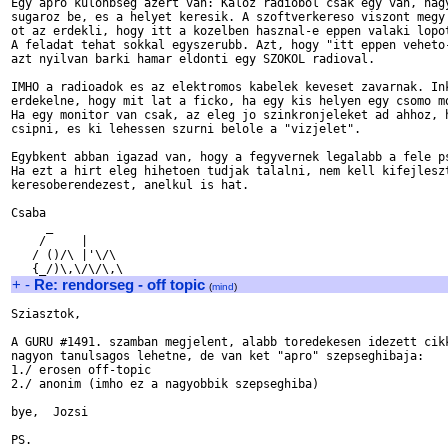
Egy apro kulonbseg azert van: Kaloz radiobol csak egy van, nagy
sugaroz be, es a helyet keresik. A szoftverkereso viszont megy 
ot az erdekli, hogy itt a kozelben hasznal-e eppen valaki lopot
A feladat tehat sokkal egyszerubb. Azt, hogy "itt eppen veheto-
azt nyilvan barki hamar eldonti egy SZOKOL radioval.

IMHO a radioadok es az elektromos kabelek keveset zavarnak. Ink
erdekelne, hogy mit lat a ficko, ha egy kis helyen egy csomo mo
Ha egy monitor van csak, az eleg jo szinkronjeleket ad ahhoz, h
csipni, es ki lehessen szurni belole a "vizjelet".

Egybkent abban igazad van, hogy a fegyvernek legalabb a fele ps
Ha ezt a hirt eleg hihetoen tudjak talalni, nem kell kifejleszt
keresoberendezest, anelkul is hat.

Csaba

     _

    /     |

   / ()/\ |'\/\

+
-
Re: rendorseg - off topic
(
mind
)
Sziasztok,

A GURU #1491. szamban megjelent, alabb toredekesen idezett cikk
nagyon tanulsagos lehetne, de van ket "apro" szepseghibaja:

1./ erosen off-topic

2./ anonim (imho ez a nagyobbik szepseghiba)

bye,  Jozsi

PS.
