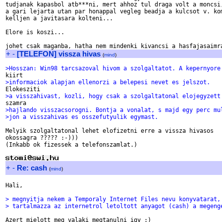
tudjanak kapasbol atb***ni, mert ahhoz tul draga volt a moncsi,
a gari lejarta utan par honappal vegleg beadja a kulcsot v. kom
kelljen a javitasara kolteni...

Elore is koszi...

+
-
[TELEFON] vissza hivas
(
mind
)
>Hosszan: Win98 tarcsazoval hivom a szolgaltatot. A kepernyore
>informaciok alapjan ellenorzi a belepesi nevet es jelszot.
>a visszahivast, kozli, hogy csak a szolgaltatonal elojegyzett
>hajlando visszacsorogni. Bontja a vonalat, s majd egy perc mu
>jon a visszahivas es osszefutyulik egymast.
Melyik szolgaltatonal lehet elofizetni erre a vissza hivasos

okossagra ????? :-)))

(Inkabb ok fizessek a telefonszamlat.)

+
-
Re: cash
(
mind
)
Hali,

> megnyitja nekem a Temporaly Internet Files nevu konyvatarat,
> tartalmazza az internetrol letoltott anyagot (cash) a megeng
Azert mielott meg valaki megtanulni igy :)
