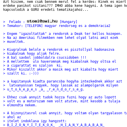
Azt hiszem, nem csak bennem merul fel a kerdes: Kinek es miert 
erdeke panikot szitani??? IMHO abba kene hagyni. A tema igen ke
kapcsolodik a GURU eredeti tematikajahoz...

>  Felado : 
 [Hungary]
> Temakor: [TELEFON] magyar rendorseg es a demokracia2
> Engem "igazoltattak" a rendorok a Deak ter kellos kozepen.
> Na az Amerikai filmekben nem lehet olyat latni amit ezek
> muveltek.
> Kiugralnak belole a rendorok es pisztollyal hadonaszva
> kiabalnak hogy aljak felre.
> A bal savbol jobboldalra csucsidoben !!!
> A mellettem  ulo haveromnak meg kiabalnak hogy oltsa el
> a cigarattat es szaljon  ki.
> Mikor kiszallt akkor a masik meg azt kiabalta hogy miert
> szallt ki. :-)))
> a kapitanyuk kiadta parancsba hogyha intezkednek akkor azt
>  latvanyossan tegyek, hogy lassak az alampolgarok milyen
> u_t_o_k_e_p_e_s _a_ _r_e_n_d_o_r_s_e_g.
> Ehhez csak annyit tudok hozza fuzni hogy az auto lopott
> volt es a motorszam nem volt atutve, mint kesobb a tulaja
> elmondta nekem.
> A bizonyitasrol csak annyit, hogy voltam olyan targyalason t
> ahol az
> itelet indoklasa igy hangzott:
> B_I_Z_O_N_Y_I_T_E_K_O_K_  _H_I_A_N_Y_A_B_A_B_A_N_