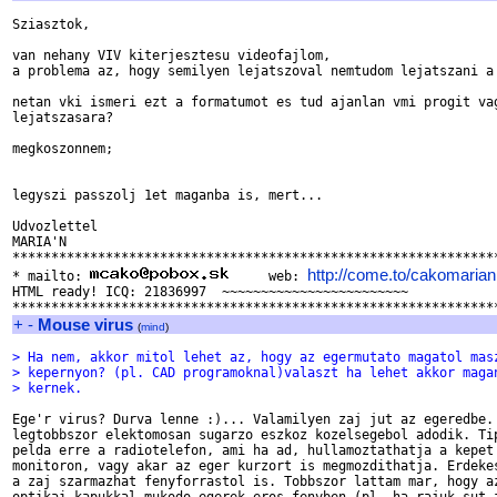
Sziasztok,

van nehany VIV kiterjesztesu videofajlom,

a problema az, hogy semilyen lejatszoval nemtudom lejatszani a 
netan vki ismeri ezt a formatumot es tud ajanlan vmi progit vag
lejatszasara?

megkoszonnem;

legyszi passzolj 1et maganba is, mert...

Udvozlettel

MARIA'N

***************************************************************
http://come.to/cakomarian
* mailto: 
     web: 
HTML ready! ICQ: 21836997  ~~~~~~~~~~~~~~~~~~~~~~~~

+
-
Mouse virus
(
mind
)
> Ha nem, akkor mitol lehet az, hogy az egermutato magatol mas
> kepernyon? (pl. CAD programoknal)valaszt ha lehet akkor maga
> kernek.
Ege'r virus? Durva lenne :)... Valamilyen zaj jut az egeredbe. 
legtobbszor elektomosan sugarzo eszkoz kozelsegebol adodik. Tip
pelda erre a radiotelefon, ami ha ad, hullamoztathatja a kepet 
monitoron, vagy akar az eger kurzort is megmozdithatja. Erdekes
a zaj szarmazhat fenyforrastol is. Tobbszor lattam mar, hogy az