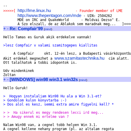
http://lme.linux.hu
>>>>>[ 
            - Founder member of LME 
http://www.thepentagon.com/mde
 - UIN: 2504262

       MDE on IRC and QuakeWorld      - Moldvai Dezso" E.      
+
-
Re: Compfair'99
(
mind
)
Hello Tamas es Guruk akik erdekelve vannak!

>lesz Compfair v valami szamitogepes kiallitas
     A Compfair     okt. 12-én lesz, a Budapesti vásárközpontba
www.szamitastechnika.hu
Akit erdekel megnezhet a 
  cím alatt.

Ott talalhatok a tobbi idopontok is.

Udv mindenkinek

+
-
[WINDOWS] win98 win3.1 win32s
(
mind
)
Hello Guruk!

>  Hogyan instalaljam Win98 Hu ala a Win 3.1-et?
> Gondolom kulon konyvtarba :-)
> Dos alol es kesz, semmi extra amire figyelni kell? *
> >  Ha sikerul es megy rendesen lecci ird meg...
> > Amugy ennek mi ertelme van ? 
Nalam Win98 van, a cegnel tobb helyen Win 3.1.

A cegnel kellene nehany program (pl. az altalam regota
