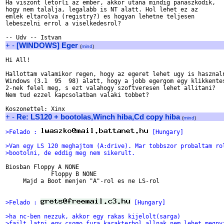
Ha viszont letorli az ember, akkor utana mindig panaszkodik,

hogy nem talalja, legalabb is NT alatt. Hol lehet ez az

emlek eltarolva (registry?) es hogyan lehetne teljesen

lebeszelni errol a viselkedesrol?

+
-
[WINDOWS] Eger
(
mind
)
Hi All!

Hallottam valamikor regen, hogy az egeret lehet ugy is hasznaln
Windows (3.1  95  98) alatt, hogy a jobb egergom egy klikkentes
2-nek felel meg, s ezt valahogy szoftveresen lehet allitani?

Nem tud ezzel kapcsolatban valaki tobbet?

+
-
Re: LS120 + bootolas,Winch hiba,Cd copy hiba
(
mind
)
>Felado : 
 [Hungary]
>Van egy LS 120 meghajtom (A:drive). Mar tobbszor probaltam ro
>bootolni, de eddig meg nem sikerult. 
Biosban Floppy A NONE

             Floppy B NONE

     Majd a Boot menjen "A"-rol es ne LS-rol

>Felado : 
 [Hungary]
>ha nc-ben nezzuk, akkor egy rakas kijelolt(sarga)
>fajlt latni,egy csomo fura karakterbol allnak,nem lehet megny