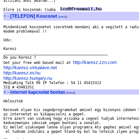
allitani ahol akarom...)

Elore is koszonom: Csaba  
+
-
[TELEFON] Koszonet
(
mind
)
Mindenkinek koszonetet szeretnek mondani aki a segitett a radio
modem problemaval !!

Udv:

Karesz

________________________________________________

Do you Karesz ?

http://karesz.zzn.com
Get your free web based mail at 
http://karesz.virtualave.net
http://karesz.ini.hu
http://karesz.hungary.nu

MediaRing Talk 99 IP Telefon : 54 11 45415312

+
-
internet kapcsolat bontas
(
mind
)
Helosztok

Keresek olyan kis segedprogramokat amivel egy bizonyos idoben t
az internetet es kikapacsolni a gepet.

Erre azert van szukseg hogy ejszaka a cegnel tudjak internetezn
kedvezmenyes idoszak vegen bontani a vonalat.

Ez mellet szuksegem lenne olyan programra Atx gephez amivel egy
 el tudnam inditani a gepet Stand-by bol ha letezik ilyen progr