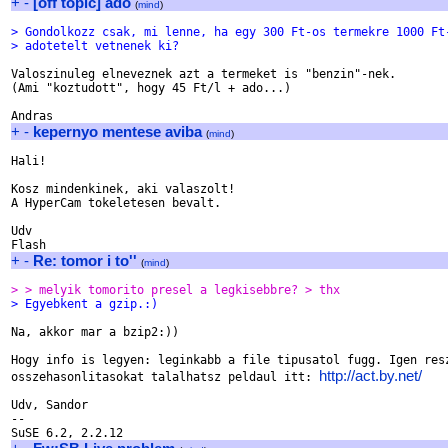
+
-
[off topic] ado
(
mind
)
> Gondolkozz csak, mi lenne, ha egy 300 Ft-os termekre 1000 Ft
> adotetelt vetnenek ki?
Valoszinuleg elneveznek azt a termeket is "benzin"-nek.

(Ami "koztudott", hogy 45 Ft/l + ado...)

+
-
kepernyo mentese aviba
(
mind
)
Hali!

Kosz mindenkinek, aki valaszolt!

A HyperCam tokeletesen bevalt.

Udv

+
-
Re: tomor i to''
(
mind
)
> > melyik tomorito presel a legkisebbre? > thx
> Egyebkent a gzip.:)
Na, akkor mar a bzip2:))

Hogy info is legyen: leginkabb a file tipusatol fugg. Igen resz
http://act.by.net/
osszehasonlitasokat talalhatsz peldaul itt: 
Udv, Sandor

--
