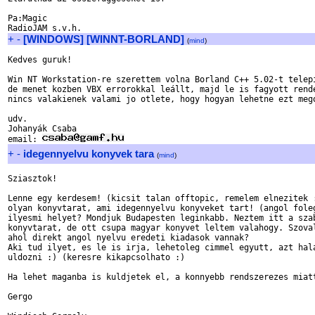
Pa:Magic

+
-
[WINDOWS] [WINNT-BORLAND]
(
mind
)
Kedves guruk!

Win NT Workstation-re szerettem volna Borland C++ 5.02-t telepi
de menet kozben VBX errorokkal leállt, majd le is fagyott rende
nincs valakienek valami jo otlete, hogy hogyan lehetne ezt mego
udv. 

Johanyák Csaba

email: 
+
-
idegennyelvu konyvek tara
(
mind
)
Sziasztok!

Lenne egy kerdesem! (kicsit talan offtopic, remelem elnezitek :
olyan konyvtarat, ami idegennyelvu konyveket tart! (angol foleg
ilyesmi helyet? Mondjuk Budapesten leginkabb. Neztem itt a szab
konyvtarat, de ott csupa magyar konyvet leltem valahogy. Szoval
ahol direkt angol nyelvu eredeti kiadasok vannak?

Aki tud ilyet, es le is irja, lehetoleg cimmel egyutt, azt hala
uldozni :) (keresre kikapcsolhato :)

Ha lehet maganba is kuldjetek el, a konnyebb rendszerezes miatt
Gergo
