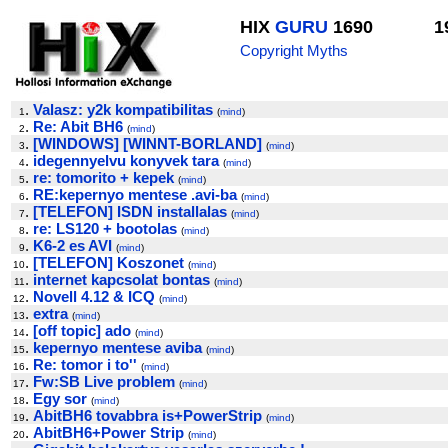
HIX
GURU
1690
1
Copyright Myths
.
Valasz: y2k kompatibilitas
1
(
mind
)
.
Re: Abit BH6
2
(
mind
)
.
[WINDOWS] [WINNT-BORLAND]
3
(
mind
)
.
idegennyelvu konyvek tara
4
(
mind
)
.
re: tomorito + kepek
5
(
mind
)
.
RE:kepernyo mentese .avi-ba
6
(
mind
)
.
[TELEFON] ISDN installalas
7
(
mind
)
.
re: LS120 + bootolas
8
(
mind
)
.
K6-2 es AVI
9
(
mind
)
.
[TELEFON] Koszonet
10
(
mind
)
.
internet kapcsolat bontas
11
(
mind
)
.
Novell 4.12 & ICQ
12
(
mind
)
.
extra
13
(
mind
)
.
[off topic] ado
14
(
mind
)
.
kepernyo mentese aviba
15
(
mind
)
.
Re: tomor i to''
16
(
mind
)
.
Fw:SB Live problem
17
(
mind
)
.
Egy sor
18
(
mind
)
.
AbitBH6 tovabbra is+PowerStrip
19
(
mind
)
.
AbitBH6+Power Strip
20
(
mind
)