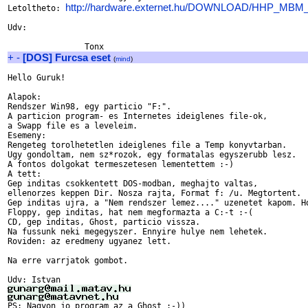
http://hardware.externet.hu/DOWNLOAD/HHP_MBM_
Letoltheto: 
Udv:

+
-
[DOS] Furcsa eset
(
mind
)
Hello Guruk!

Alapok:

Rendszer Win98, egy particio "F:".

A particion program- es Internetes ideiglenes file-ok,

a Swapp file es a leveleim.

Esemeny:

Rengeteg torolhetetlen ideiglenes file a Temp konyvtarban.

Ugy gondoltam, nem sz*rozok, egy formatalas egyszerubb lesz.

A fontos dolgokat termeszetesen lementettem :-)

A tett:

Gep inditas csokkentett DOS-modban, meghajto valtas,

ellenorzes keppen Dir. Nosza rajta, Format f: /u. Megtortent.

Gep inditas ujra, a "Nem rendszer lemez...." uzenetet kapom. Ho
Floppy, gep inditas, hat nem megformazta a C:-t :-(

CD, gep inditas, Ghost, particio vissza.

Na fussunk neki megegyszer. Ennyire hulye nem lehetek.

Roviden: az eredmeny ugyanez lett.

Na erre varrjatok gombot.
