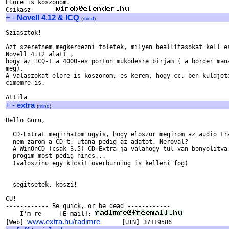
Elore is koszonom. 

Csikasz       
+
-
Novell 4.12 & ICQ
(
mind
)
Sziasztok!

Azt szeretnem megkerdezni toletek, milyen beallítasokat kell es
Novell 4.12 alatt ,

hogy az ICQ-t a 4000-es porton mukodesre birjam ( a border mana
meg).

A valaszokat elore is koszonom, es kerem, hogy cc.-ben kuldjete
cimemre is.

+
-
extra
(
mind
)
Hello Guru,

  CD-Extrat megirhatom ugyis, hogy eloszor megirom az audio tra
  nem zarom a CD-t, utana pedig az adatot, Neroval?

  A WinOnCD (csak 3.5) CD-Extra-ja valahogy tul van bonyolitva.
  progim most pedig nincs...

  (valoszinu egy kicsit overburning is kelleni fog)

  segitsetek, koszi!

CU!

------------ Be quick, or be dead ------------

    I'm re     [E-mail]: 
www.extra.hu/radimre
[Web] 