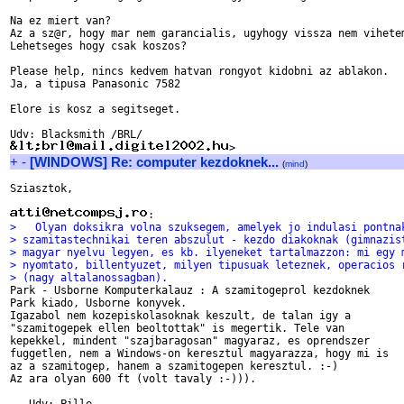
Na ez miert van?

Az a sz@r, hogy mar nem garancialis, ugyhogy vissza nem vihetem
Lehetseges hogy csak koszos?

Please help, nincs kedvem hatvan rongyot kidobni az ablakon.

Ja, a tipusa Panasonic 7582

Elore is kosz a segitseget.

+
-
[WINDOWS] Re: computer kezdoknek...
(
mind
)
Sziasztok,

>   Olyan doksikra volna szuksegem, amelyek jo indulasi pontna
> szamitastechnikai teren abszulut - kezdo diakoknak (gimnazis
> magyar nyelvu legyen, es kb. ilyeneket tartalmazzon: mi egy 
> nyomtato, billentyuzet, milyen tipusuak leteznek, operacios 
> (nagy altalanossagban).

Park - Usborne Komputerkalauz : A szamitogeprol kezdoknek

Park kiado, Usborne konyvek.

Igazabol nem kozepiskolasoknak keszult, de talan igy a

"szamitogepek ellen beoltottak" is megertik. Tele van

kepekkel, mindent "szajbaragosan" magyaraz, es oprendszer

fuggetlen, nem a Windows-on keresztul magyarazza, hogy mi is

az a szamitogep, hanem a szamitogepen keresztul. :-)

Az ara olyan 600 ft (volt tavaly :-))).
