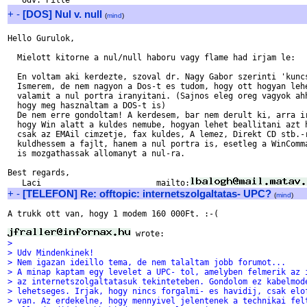
+
-
[DOS] Nul v. null
(
mind
)
Hello Gurulok,

  Mielott kitorne a nul/null haboru vagy flame had irjam le:

  En voltam aki kerdezte, szoval dr. Nagy Gabor szerinti 'kuncs
  Ismerem, de nem nagyon a Dos-t es tudom, hogy ott hogyan lehe
  valamit a nul portra iranyitani. (Sajnos eleg oreg vagyok ahh
  hogy meg hasznaltam a DOS-t is)

  De nem erre gondoltam! A kerdesem, bar nem derult ki, arra ir
  hogy Win alatt a kuldes nemube, hogyan lehet beallitani azt h
  csak az EMAil cimzetje, fax kuldes, A lemez, Direkt CD stb.-r
  kuldhessem a fajlt, hanem a nul portra is, esetleg a WinComma
  is mozgathassak allomanyt a nul-ra.

Best regards,

   Laci                        mailto:
+
-
[TELEFON] Re: offtopic: internetszolgaltatas- UPC?
(
mind
)
A trukk ott van, hogy 1 modem 160 000Ft. :-(

> 
> Udv Mindenkinek!
> Nem igazan ideillo tema, de nem talaltam jobb forumot...
> A minap kaptam egy levelet a UPC- tol, amelyben felmerik az 
> az internetszolgaltatasuk tekinteteben. Gondolom ez kabelmod
> lehetseges. Irjak, hogy nincs forgalmi- es havidij, csak elo
> van. Az erdekelne, hogy mennyivel jelentenek a technikai fel