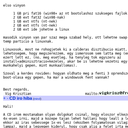
elso vinyon

     1 GB pri fat16 (win98+ az nt bootolashoz szukseges fajlok 
     2 GB ext fat32 (win98-nak)

     1 GB ext ntfs (nt-nek)

     2 GB ext ntfs (nt-nek)

     2 GB ext ide johetne a linux

masodik vinyon van par szaz mega szabad hely, ott lehetne swap 
temp particio a linuxnak.

Linuxosok, most ne rohogjetek ki a calderas disztibucio miatt, 
lehetosegem, hogy megszerezzem, egy ismerosom sem latta meg (en
ezert lett ez, (no, meg esetleg, ha tenyleg tok egyszeru az

install+adminisztracio+kezeles, akar be is lehetne vezetni egy-
munkahelyi gepen, mint munkaallomas).

Szoval a kerdes roviden: hogyan oldhato meg a fenti 3 oprendsze
boot-olasa egy gepen, ha mar a windowsok fent vannak?

Best regards,

 Vig Krisztian                           mailto:
+
-
CD iro hiba
(
mind
)
Hali!

A CD irom mostanaban olyan dolgokat csinal, hogy eloszor elkezd
4x-esen irni, majd a kozepe tajan lehet hallani hogy leall a le
ekkor az iras sebessege 1x-es lesz (ekozben folyamatosan vilagi
lampa), majd a legvegen kiderul, hogy csak alig a felet irta me