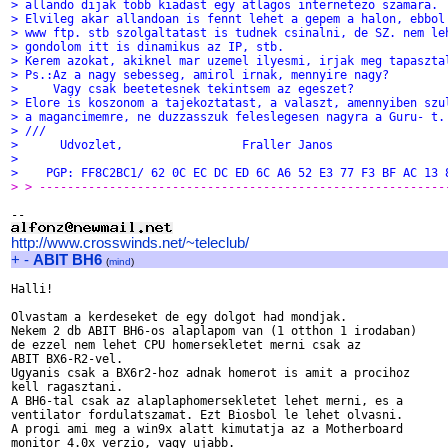
> allando dijak tobb kiadast egy atlagos internetezo szamara.
> Elvileg akar allandoan is fennt lehet a gepem a halon, ebbol
> www ftp. stb szolgaltatast is tudnek csinalni, de SZ. nem le
> gondolom itt is dinamikus az IP, stb.
> Kerem azokat, akiknel mar uzemel ilyesmi, irjak meg tapaszta
> Ps.:Az a nagy sebesseg, amirol irnak, mennyire nagy?
>     Vagy csak beetetesnek tekintsem az egeszet?
> Elore is koszonom a tajekoztatast, a valaszt, amennyiben szu
> a magancimemre, ne duzzasszuk feleslegesen nagyra a Guru- t.
> ///
>      Udvozlet,                 Fraller Janos
> 
>    PGP: FF8C2BC1/ 62 0C EC DC ED 6C A6 52 E3 77 F3 BF AC 13 
> > ----------------------------------------------------------
http://www.crosswinds.net/~teleclub/
+
-
ABIT BH6
(
mind
)
Halli!

Olvastam a kerdeseket de egy dolgot had mondjak.

Nekem 2 db ABIT BH6-os alaplapom van (1 otthon 1 irodaban) 

de ezzel nem lehet CPU homersekletet merni csak az 

ABIT BX6-R2-vel. 

Ugyanis csak a BX6r2-hoz adnak homerot is amit a procihoz 

kell ragasztani.

A BH6-tal csak az alaplaphomersekletet lehet merni, es a 

ventilator fordulatszamat. Ezt Biosbol le lehet olvasni.

A progi ami meg a win9x alatt kimutatja az a Motherboard 

monitor 4.0x verzio, vagy ujabb. 
