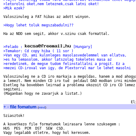
>letorolni oket,nem leteznek,csak latni oket!
>Mik ezek?
Valoszinuleg a FAT hibas az adott winyon.

>Hogy lehet toluk megszabadulni??
Ha az NDD sem segit, akkor v.szinu csak formattal.

>Felado : 
 [Hungary]
>Temakor: Cd copy hiba ( 11 sor )
>Van egy CD, ami kulonleges masolasvedelemmel van ellatva,
>es ha lemasolom, akkor latszolag tokeletes masa az
>eredetinek, de megse tudom felinstallalni a progit. Ez a
>mezei CD-iroval van igy, de Plextorral mar le lehet masolni
Valoszinuleg ne a CD iro markaja a megoldas, hanem a mod ahogya
a lemezt. Nem minden CD iro tud  peldaul DAO modban irni minden
Esetleg ha bovebben leirnad a problema okozoit CD iro CD lemez 
segiteni.

(Maganban hogy ne zavarjuk a listat.)

+
-
file fomatum
(
mind
)
Sziasztok!

A kovetkezo file formatumok leirasara lenne szuksegem :

HUS  PES  PCM  DST  SEW  CSD.

Vagy legalabb otletre, hogy hol keressem.
