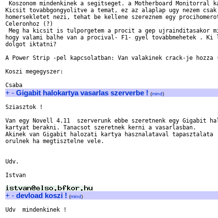
 Koszonom mindenkinek a segitseget. a Motherboard Monitorral ka
Kicsit tovabbgongyolitve a temat, ez az alaplap ugy nezem csak 
homersekletet nezi, tehat be kellene szereznem egy procihomerot
Celeronhoz (?)

 Meg ha kicsit is tulporgetem a procit a gep ujrainditasakor mi
hogy valami balhe van a procival- F1- gyel tovabbmehetek . Ki l
dolgot iktatni?

A Power Strip -pel kapcsolatban: Van valakinek crack-je hozza (
Koszi megegyszer:

+
-
Gigabit halokartya vasarlas szerverbe !
(
mind
)
Sziasztok !

Van egy Novell 4.11  szerverunk ebbe szeretnenk egy Gigabit hal
kartyat berakni. Tanacsot szeretnek kerni a vasarlasban.

Akinek van Gigabit halozati kartya hasznalataval tapasztalata 

orulnek ha megtisztelne vele.

Udv.

Istvan

+
-
devload koszi !
(
mind
)
Udv  mindenkinek !
