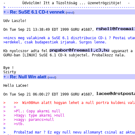
> ------------------------------------------------------------
+
-
Re: SuSE 6.1 CD-t vennek
(
mind
)
Udv Laszlo!

On Tue Sep 21 13:38:49 EDT 1999 GURU #1687, 
>nincs meg valakinek a SuSE 6.1 disztribucio CD-i ? Postai uta
>erdekel, csak budapestiek irjanak. Surgos lenne.
Kb nyolcszor adta fel 
 ugyanazt a 
GURU-ban [LINUX] SuSE 6.1 CD-k subjectel. Probalkozz nala.

Bye !

+
-
Re: Null Win alatt
(
mind
)
Hello LaCee!

On Tue Sep 21 06:00:27 EDT 1999 GURU #1687, 
>    >>  Win98Hun alatt hogyan lehet a null portra kuldeni val
>    >
>    >Pl.: Copy akarmi null
>    >Vagy: type akarmi >null
>    >vagy: parancs>null
>    >stb.
>
>    Probaltad mar ? Ez egy null nevu allomanyt csinal az aktu