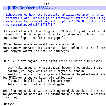
+
-
[UNIX] Re: OneHalf.3544
(
mind
)
> Lehetseges-e, hogy egy becsatolt halozati meghajton a fenti 
> fertozes elott kikapcsolja az irasvedelmi attributumot (flag
> aztan a munkallomasrol megfertozi pl. a \SYS\PUBLIC\LOGIN.EX
> es visszakapcsolja????????????
 Elkepzelhetonek tartom, hogyha a DOS Read-Only attributumarol 
Viszont ha a NetWare jogosultsagokrol, akkor nem, ebben az eset
Supervisor lepett be fertozott geprol.

 Ehhez hasonlo esetek miatt nem szabad mindig

root/supervisor/administrator/stb. -kent belepni, csak ellenorz
korulmenyek kozott, es csak ha szukseges.

 BTW: NT alatt hogyan lehet olyat csinalni (mint a UNIXokon), h
 - user (aki amugy a rendszergazda) belep, programokat indit

 - eszebe jut, hogy vmit be kell rogton allitania

 - anelkul, hogy a futo programjait bezarna, bejelentkezik admi
(ez UNIXokon a su, es kulonfele valtozatai)

 - elvegzi a beallitasait, kilep adminkent

 - folytatja userkent ahol abbahagyta

(esetleg meg szukseg van arra, hogy mondjuk userkent irc-n kapj
folyamatosan az adatokat, es adminkent a clipboardon keresztul 
viszi be)

 Dezso"
