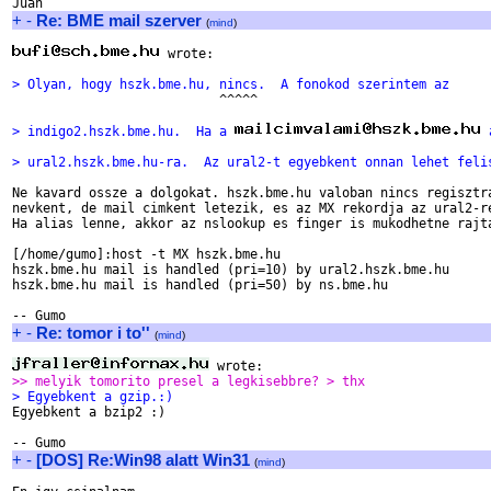
+
-
Re: BME mail szerver
(
mind
)
 wrote:

> Olyan, hogy hszk.bme.hu, nincs.  A fonokod szerintem az

                           ^^^^^

> indigo2.hszk.bme.hu.  Ha a 
 
> ural2.hszk.bme.hu-ra.  Az ural2-t egyebkent onnan lehet feli
Ne kavard ossze a dolgokat. hszk.bme.hu valoban nincs regisztra
nevkent, de mail cimkent letezik, es az MX rekordja az ural2-re
Ha alias lenne, akkor az nslookup es finger is mukodhetne rajta
[/home/gumo]:host -t MX hszk.bme.hu

hszk.bme.hu mail is handled (pri=10) by ural2.hszk.bme.hu

hszk.bme.hu mail is handled (pri=50) by ns.bme.hu

+
-
Re: tomor i to''
(
mind
)
>> melyik tomorito presel a legkisebbre? > thx
> Egyebkent a gzip.:)

Egyebkent a bzip2 :)

+
-
[DOS] Re:Win98 alatt Win31
(
mind
)