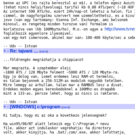
benne az UPC (es rajta keresztul az m$), a telefon egesz Ausztr
(tehat nincs helyi/tavolsagi tarifa) kb 0.88 ATS/perc (~18 HUF 
Az internet 590 ATS/ho, ezert 24h/nap-ot lehetsz a halon, fix I
cimmel, de nagyforgalmu szervert nem uzemeltethetsz, es a kivul
jovo (van egy tartomany: Vienna Inf. Exchange, ami belsonek

minosul, es rengeteg minden turozve van) formalom is 

http://www.tvne
korlatozva van (kb 100Mbyte/ho). M.o.-on ugye a 
foglalkozik egyenlore ilyesmivel.

van egy-ket ismerosom, akinel mar van: 100-400 kbyte/sec a sebe
+
-
Re: tajvani ....
(
mind
)
...földrengés megrázhatja a chippiacot

Mar megrazta. A szeptember eleji

~1800 ATS / 128 Mbyte felment ~5000 ATS / 128 Mbyte-ra.

Egy jo dolog van, ismet erdemes lesz RAM-ot termelni,

es talan bejonnek a 256-512M-as modulok nagyobb tetelben.

Mire lemegy az arhullam, talan mar a RAMBUS lesz a divat.

Erdekes modon egyes kereskedoknel a 100Mhz-es dragabb

mint a 133-as, persze lehet, hogy az nincs is raktaron.

+
-
[WINDOWS] c:\program
(
mind
)
Ki tudja, hogy mi az oka a kovetkezo jelensegnek? 

Ha win95/98/NT alatt letezik egy C:\Program.* nevu

file, akkor azt indulaskor vegrehatja: ha directory

volt, akkor kinyitja, ha .bat/.com/.exe, akkor lefuttatja.
