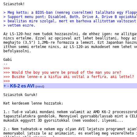
Sziasztok!

> Meg ketto; a BIOS-ban (nemreg csereltem) talalhato egy Flopp
> Support menu pont; Disabled, Both, Drive A, Drive B opciokka
> beallitas mire szolgal, mert en barhova allitottam valtozast
> vettem eszre.
Az LS-120-hoz nem tudok hozzaszolni, de ehhez igen: ne allitgas
nincs ertelme. Ezzel az opcioval azt lehet beallitani, hogy az 
meghajto (3,5") 1,2Mb-re formazza a lemezt. Ezt Japanban haszna
itthon semmi ertelme nincs, az LS-120-as mukodeset nem lehet ve
befolyasolni.

Gabi

>>>
>>> Would the boy you were be proud of the man you are?
>>> Buszke lenne-e a kisfiu aki voltal a ferfira, aki lettel?
>>>
+
-
K6-2 es AVI
(
mind
)
Sziasztok Guruk!

Ket kerdesem lenne hozzatok:

1.: Tud-e valaki mondani nekem valamit az AMD K6-2 processzorok
tapasztalatokra gondolok, Mennyivel gyorsabb/lassab mint a CELE
mukodik eggyutt 3D gyorsitokkal (nem voodoo), ilyesmi...

2.: Nem tudnatok-e nekem egy olyan AVI lejatszo programot ajanl
memoryabol jatsza le az animaciot, es esetleg meg vezerelheto i