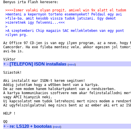
Benyus irta Flash keresere:

 >>>>Ismer valaki olyan progit, amivel win 9x alatt el tudom
 >menteni a kepernyon torteno esemenyeket? Peldaul egy avi
 >file-ba, amit kesobb vissza tudok jatszani. Egy demot
 >szeretnek igy felvenni...<<<
 >
 >A szeptemberi Chip magazin SAC mellekleteben van egy pont
 >ilyen prg.
Az Office 97 CD-jen is van egy ilyen program, az a neve, hogy M
Camcorder. Ha exe fileba mentesz vele, akkor egeszen jol tomori
avi-ba is.

+
-
[TELEFON] ISDN installalas
(
mind
)
Sziastok!

Aki instalalt mar ISDN-t kerem segitsen!

Addig jutottam hogy a w95ben bent van a kartya.

De az nem modem hanem halokartyakent van a rendszerben.

A kartya kommunikacios szoftvere nem akar felinstalallodni mert
vagy APCI hianyzik neki.

Uj kapcsolatot nem tudok letrehozni mert nincs modem a rendzerb
Az ugyfelszolgalatnal meg nincs bent az az ember aki ert az ISD
HELP !

+
-
re: LS120 + bootolas
(
mind
)