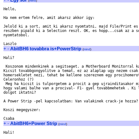
(
mind
)
Hello,

Ha nem ertem felre, amit akarsz akkor igy:

Jelold ki a sort, amit ki akarsz nyomtatni, majd File/Print es 
reszben pipald ki a Selection reszt. OK, es hopp...csak az a so
nyomtatobol.

+
-
AbitBH6 tovabbra is+PowerStrip
(
mind
)
Hali?

 Koszonom mindenkinek a segitseget. a Motherboard Monitorral ka
Kicsit tovabbgongyolitve a temat, ez az alaplap ugy nezem csak 
homersekletet nezi, tehat be kellene szereznem egy procihomerot
Celeronhoz (?)

 Meg ha kicsit is tulporgetem a procit a gep ujrainditasakor mi
hogy valami balhe van a procival- F1- gyel tovabbmehetek . Ki l
dolgot iktatni?

A Power Strip -pel kapcsolatban: Van valakinek crack-je hozza?

Koszi megegyszer:

+
-
AbitBH6+Power Strip
(
mind
)
Hali!
