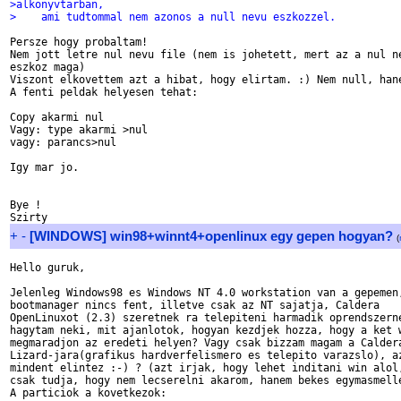
>alkonyvtarban,
>    ami tudtommal nem azonos a null nevu eszkozzel.
Persze hogy probaltam!

Nem jott letre nul nevu file (nem is johetett, mert az a nul ne
eszkoz maga)

Viszont elkovettem azt a hibat, hogy elirtam. :) Nem null, hane
A fenti peldak helyesen tehat:

Copy akarmi nul

Vagy: type akarmi >nul

vagy: parancs>nul

Igy mar jo.

Bye !

+
-
[WINDOWS] win98+winnt4+openlinux egy gepen hogyan?
(
Hello guruk,

Jelenleg Windows98 es Windows NT 4.0 workstation van a gepemen,
bootmanager nincs fent, illetve csak az NT sajatja, Caldera

OpenLinuxot (2.3) szeretnek ra telepiteni harmadik oprendszerne
hagytam neki, mit ajanlotok, hogyan kezdjek hozza, hogy a ket w
megmaradjon az eredeti helyen? Vagy csak bizzam magam a Caldera
Lizard-jara(grafikus hardverfelismero es telepito varazslo), az
mindent elintez :-) ? (azt irjak, hogy lehet inditani win alol,
csak tudja, hogy nem lecserelni akarom, hanem bekes egymasmelle
A particiok a kovetkezok:
