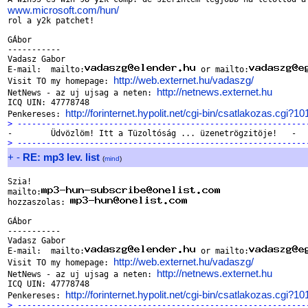
www.microsoft.com/hun/

rol a y2k patchet!

GÁbor

-----------

Vadasz Gabor

E-mail:  mailto:
 or mailto:
http://web.externet.hu/vadaszg/
Visit TO my homepage: 
http://netnews.externet.hu
NetNews - az uj ujsag a neten: 
ICQ UIN: 47778748

http://forinternet.hypolit.net/cgi-bin/csatlakozas.cgi?1
Penkereses: 
> ------------------------------------------------------------
> ------------------------------------------------------------
+
-
RE: mp3 lev. list
(
mind
)
Szia!

mailto:
hozzaszolas: 
GÁbor

-----------

Vadasz Gabor

E-mail:  mailto:
 or mailto:
http://web.externet.hu/vadaszg/
Visit TO my homepage: 
http://netnews.externet.hu
NetNews - az uj ujsag a neten: 
ICQ UIN: 47778748

http://forinternet.hypolit.net/cgi-bin/csatlakozas.cgi?1
Penkereses: 
> ------------------------------------------------------------