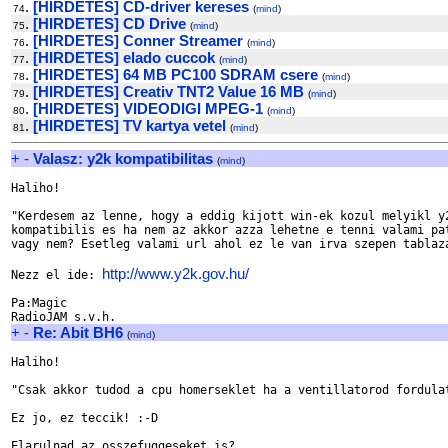
.
[HIRDETES] CD-driver kereses
74
(
mind
)
.
[HIRDETES] CD Drive
75
(
mind
)
.
[HIRDETES] Conner Streamer
76
(
mind
)
.
[HIRDETES] elado cuccok
77
(
mind
)
.
[HIRDETES] 64 MB PC100 SDRAM csere
78
(
mind
)
.
[HIRDETES] Creativ TNT2 Value 16 MB
79
(
mind
)
.
[HIRDETES] VIDEODIGI MPEG-1
80
(
mind
)
.
[HIRDETES] TV kartya vetel
81
(
mind
)
+
-
Valasz: y2k kompatibilitas
(
mind
)
Haliho!

"Kerdesem az lenne, hogy a eddig kijott win-ek kozul melyikl y2
kompatibilis es ha nem az akkor azza lehetne e tenni valami pat
vagy nem? Esetleg valami url ahol ez le van irva szepen tablaza
http://www.y2k.gov.hu/
Nezz el ide: 
Pa:Magic

+
-
Re: Abit BH6
(
mind
)
Haliho!

"Csak akkor tudod a cpu homerseklet ha a ventillatorod fordulat
Ez jo, ez teccik! :-D

Elarulnad az osszefuggeseket is?
