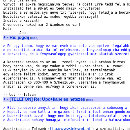
En igy csinalnam.

Vinyot Fat 16-ra megcsinalva tegyel ra dost! Erre tedd fel a ki
Installald fel a 98-at es tedd masik konyvtarba!

Editald a 98 msdos.sys nevu txt file-jet, hogy feladja a bootme
Bootolaskor valaszd az msdos regebbi verziojat!

Inditsd a kisvint!

Orvendezz, neked mar 2 Windozered van!

Hali

+
-
Re: jogdij
(
mind
)
> En ugy tudom, hogy ez mar evek ota bele van epitve, legalabb
> es kazettak araba. Ha jol emlekszem, a fenyasolopapirba eddi
> terveztek, de a fenymasologep-gyartokkal mar akartak szerzoi
A kazettak araban es az un. 'zenei' nyers CD-k araban biztos,

hogy benne van, de ugy tudom a tobbi CD-ben nincs. A 'zenei'

CD-k tenyleg kb 2x-3x annyiba kerulnek, es tartalmaznak

egy elore felirt kodot, amit az 'asztali/HIFI' CD irok 

ellenoriznek is. A scanner-ek araban szinten benne van, ez

Ausztriaban kb 300-400 ATS/keszulek. Szerintem a fenymasolok

araban is benne van, es/vagy a tonerekeben is.

+
-
[TELEFON] Re: Upc+kabeles netezes
(
mind
)
> Elso ranezesre annyit ir, hogy akar szazszoros a sebesseg a 
> kepest, es nem kell a forgalomert fizetni (ezt onnan gondolo
> buszkelkedik azzal, hogy nem kell igy a telefonszamlat fizet
> Ausztriaban nehany honapja telefonalni is lehet a halozatuko
http://www.teleweb.at
Ausztriaban a Teleweb (
 ) a szolgaltato, eb