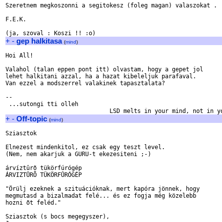
Szeretnem megkoszonni a segitokesz (foleg magan) valaszokat .

F.E.K.

+
-
gep halkitasa
(
mind
)
Hoi All!

Valahol (talan eppen pont itt) olvastam, hogy a gepet jol

lehet halkitani azzal, ha a hazat kibeleljuk parafaval.

Van ezzel a modszerrel valakinek tapasztalata?

-- 

 ...sutongi tti olleh

+
-
Off-topic
(
mind
)
Sziasztok

Elnezest mindenkitol, ez csak egy teszt level.

(Nem, nem akarjuk a GURU-t ekezesiteni ;-)

árvíztûrõ tükörfúrógép

ÁRVIZTÛRÕ TÜKÖRFÛRÓGÉP

"Örülj ezeknek a szituációknak, mert kapóra jönnek, hogy

megmutasd a bizalmadat felé... és ez fogja még közelebb

hozni õt feléd."

Sziasztok (s bocs megegyszer),
