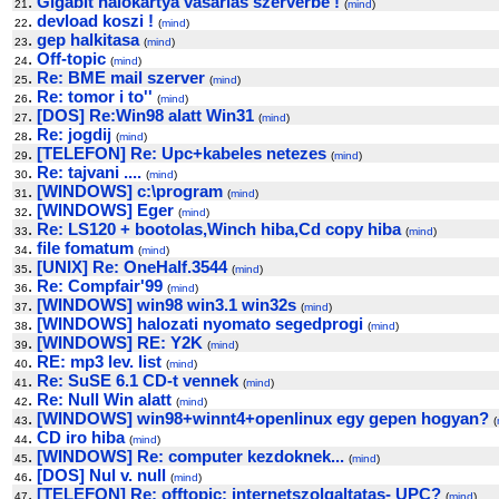
.
Gigabit halokartya vasarlas szerverbe !
21
(
mind
)
.
devload koszi !
22
(
mind
)
.
gep halkitasa
23
(
mind
)
.
Off-topic
24
(
mind
)
.
Re: BME mail szerver
25
(
mind
)
.
Re: tomor i to''
26
(
mind
)
.
[DOS] Re:Win98 alatt Win31
27
(
mind
)
.
Re: jogdij
28
(
mind
)
.
[TELEFON] Re: Upc+kabeles netezes
29
(
mind
)
.
Re: tajvani ....
30
(
mind
)
.
[WINDOWS] c:\program
31
(
mind
)
.
[WINDOWS] Eger
32
(
mind
)
.
Re: LS120 + bootolas,Winch hiba,Cd copy hiba
33
(
mind
)
.
file fomatum
34
(
mind
)
.
[UNIX] Re: OneHalf.3544
35
(
mind
)
.
Re: Compfair'99
36
(
mind
)
.
[WINDOWS] win98 win3.1 win32s
37
(
mind
)
.
[WINDOWS] halozati nyomato segedprogi
38
(
mind
)
.
[WINDOWS] RE: Y2K
39
(
mind
)
.
RE: mp3 lev. list
40
(
mind
)
.
Re: SuSE 6.1 CD-t vennek
41
(
mind
)
.
Re: Null Win alatt
42
(
mind
)
.
[WINDOWS] win98+winnt4+openlinux egy gepen hogyan?
43
(
.
CD iro hiba
44
(
mind
)
.
[WINDOWS] Re: computer kezdoknek...
45
(
mind
)
.
[DOS] Nul v. null
46
(
mind
)
.
[TELEFON] Re: offtopic: internetszolgaltatas- UPC?
47
(
mind
)