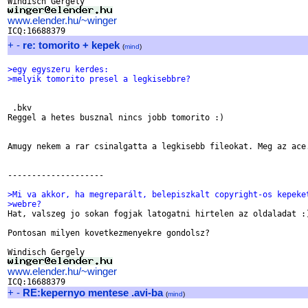
www.elender.hu/~winger
+
-
re: tomorito + kepek
(
mind
)
>egy egyszeru kerdes:
>melyik tomorito presel a legkisebbre?
 .bkv

Reggel a hetes busznal nincs jobb tomorito :)

Amugy nekem a rar csinalgatta a legkisebb fileokat. Meg az ace.
--------------------

>Mi va akkor, ha megreparált, belepiszkalt copyright-os kepeke
>webre?

Hat, valszeg jo sokan fogjak latogatni hirtelen az oldaladat :)
Pontosan milyen kovetkezmenyekre gondolsz?

www.elender.hu/~winger
+
-
RE:kepernyo mentese .avi-ba
(
mind
)