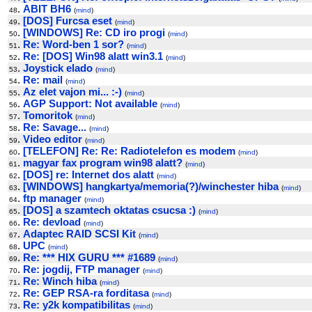
.
ABIT BH6
48
(
mind
)
.
[DOS] Furcsa eset
49
(
mind
)
.
[WINDOWS] Re: CD iro progi
50
(
mind
)
.
Re: Word-ben 1 sor?
51
(
mind
)
.
Re: [DOS] Win98 alatt win3.1
52
(
mind
)
.
Joystick elado
53
(
mind
)
.
Re: mail
54
(
mind
)
.
Az elet vajon mi... :-)
55
(
mind
)
.
AGP Support: Not available
56
(
mind
)
.
Tomoritok
57
(
mind
)
.
Re: Savage...
58
(
mind
)
.
Video editor
59
(
mind
)
.
[TELEFON] Re: Re: Radiotelefon es modem
60
(
mind
)
.
magyar fax program win98 alatt?
61
(
mind
)
.
[DOS] re: Internet dos alatt
62
(
mind
)
.
[WINDOWS] hangkartya/memoria(?)/winchester hiba
63
(
mind
)
.
ftp manager
64
(
mind
)
.
[DOS] a szamtech oktatas csucsa :)
65
(
mind
)
.
Re: devload
66
(
mind
)
.
Adaptec RAID SCSI Kit
67
(
mind
)
.
UPC
68
(
mind
)
.
Re: *** HIX GURU *** #1689
69
(
mind
)
.
Re: jogdij, FTP manager
70
(
mind
)
.
Re: Winch hiba
71
(
mind
)
.
Re: GEP RSA-ra forditasa
72
(
mind
)
.
Re: y2k kompatibilitas
73
(
mind
)