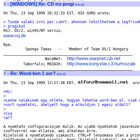
+
-
[WINDOWS] Re: CD iro progi
(
mind
)
On Thu, 23 Sep 1999 20:32:33 EST, HIX GURU wrote:

> Tunda valaki irni par cimrt, ahonnan letolthetnem a legfrise
> progikat
www.rsj.de
Bye,

          Sponga Tamas   --   Member of Team OS/2 Hungary

___________________________________________________________

http://www.warpnet.cjb.net
                   WarpNet:  
http://www.konyvtar.c3.hu/mozaik
         Taborfalvi MOZAIK:  
+
-
Re: Word-ben 1 sor?
(
mind
)
On Thu, 23 Sep 1999 13:27:38 EDT, 
  wro
>Hi!
>
>Lenne valakinek egy otlete, hogyan lehetne word-ben pl. csak 
>sort nyomtatni, ahelyett hogy a elkuldjon 1 egesz oldalt?
>
>Csa
>alf
A nyomtato configuraciojan mulik. Az ujabb nyomtatok javaresze 
szoftverrel van ellatva, ami alkalmas erre.

Kijelolod a nyomtatando szakaszt, CTRL+P lenyomasa utan a print
szoftveren ki tudod pipalni, hogy "kijelolt szakasz", ha angol 