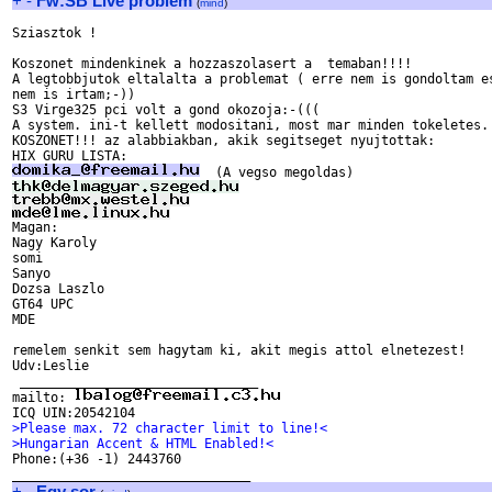
+
-
Fw:SB Live problem
(
mind
)
Sziasztok !

Koszonet mindenkinek a hozzaszolasert a  temaban!!!!

A legtobbjutok eltalalta a problemat ( erre nem is gondoltam es
nem is irtam;-))

S3 Virge325 pci volt a gond okozoja:-(((

A system. ini-t kellett modositani, most mar minden tokeletes.

KOSZONET!!! az alabbiakban, akik segitseget nyujtottak:

Nagy Karoly

somi

Sanyo

Dozsa Laszlo

GT64 UPC

MDE

remelem senkit sem hagytam ki, akit megis attol elnetezest!

Udv:Leslie       

 _______________________________

mailto: 
>Please max. 72 character limit to line!<
>Hungarian Accent & HTML Enabled!<

Phone:(+36 -1) 2443760

+
-
Egy sor