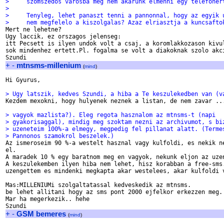
>     szomszedos varosba meg nem akarunk elmenni egy telefoner
> 
>     Tenyleg, lehet panaszt tenni a pannonnal, hogy az egyik 
>     nem megfelelo a kiszolgalas? Azaz elriasztja a kuncsafto

Mert ne lehetne?

Ugy laccik, ez orszagos jelenseg:

itt Pecsett is ilyen undok volt a csaj, a koromlakkozason kivul
sok mindenhez ertett.Pl. fogalma se volt a diakoknak szolo akci
+
-
mtnsms-millenium
(
mind
)
Hi Gyurus,

> Ugy latszik, kedves Szundi, a hiba a Te keszulekedben van (v

Kezdem mexokni, hogy hulyenek neznek a listan, de nem zavar ...
> vagyok mazlista?). Eleg regota hasznalom az mtnsms-t (napi
> gyakorisaggal), mindig meg szoktam nezni az archivumot, s bi
> uzeneteim 100%-a elmegy, megpedig fel pillanat alatt. (Terme
> Pannonos szamokrol beszelek.)

Az ismeroseim 90 %-a westelt hasznal vagy kulfoldi, es nekik ne
el.

A maradek 10 % egy baratnom meg en vagyok, nekunk eljon az uzen
A keszulekemben ilyen hiba nem lehet, hisz korabban a free-sms.
uzengettem es mindenki megkapta akar westelees, akar kulfoldi v
Mas:MILLENIUMi szolgaltatassal kedveskedik az mtnsms.

be lehet allitani hogy az sms pont 2000 ejfelkor erkezzen meg.

Mar ha megerkezik.. hehe 

+
-
GSM bemeres
(
mind
)