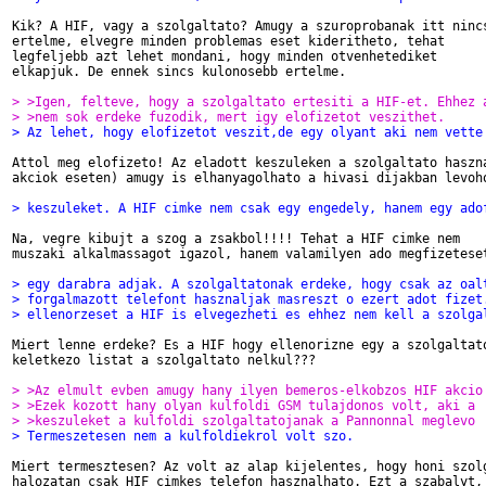
Kik? A HIF, vagy a szolgaltato? Amugy a szuroprobanak itt nincs
ertelme, elvegre minden problemas eset kideritheto, tehat

legfeljebb azt lehet mondani, hogy minden otvenhetediket

elkapjuk. De ennek sincs kulonosebb ertelme.

> >Igen, felteve, hogy a szolgaltato ertesiti a HIF-et. Ehhez 
> >nem sok erdeke fuzodik, mert igy elofizetot veszithet.
> Az lehet, hogy elofizetot veszit,de egy olyant aki nem vette
Attol meg elofizeto! Az eladott keszuleken a szolgaltato haszna
akciok eseten) amugy is elhanyagolhato a hivasi dijakban levoho
> keszuleket. A HIF cimke nem csak egy engedely, hanem egy ado
Na, vegre kibujt a szog a zsakbol!!!! Tehat a HIF cimke nem

muszaki alkalmassagot igazol, hanem valamilyen ado megfizeteset
> egy darabra adjak. A szolgaltatonak erdeke, hogy csak az oal
> forgalmazott telefont hasznaljak masreszt o ezert adot fizet
> ellenorzeset a HIF is elvegezheti es ehhez nem kell a szolga
Miert lenne erdeke? Es a HIF hogy ellenorizne egy a szolgaltato
keletkezo listat a szolgaltato nelkul???

> >Az elmult evben amugy hany ilyen bemeros-elkobzos HIF akcio
> >Ezek kozott hany olyan kulfoldi GSM tulajdonos volt, aki a
> >keszuleket a kulfoldi szolgaltatojanak a Pannonnal meglevo
> Termeszetesen nem a kulfoldiekrol volt szo.
Miert termesztesen? Az volt az alap kijelentes, hogy honi szolg
halozatan csak HIF cimkes telefon hasznalhato. Ezt a szabalyt, 