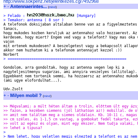
http://www.sokpenz.net/jelentkezes.cgi?492968
+
-
Antennaerintes...
(
mind
)
> Felado : 
 [Hungary]
> Temakor: antenna ( 8 sor )

A telefonok doksijaban altalaban benne van az a figyelmeztetes 
tanacs,

hogy mukodes kozben keruljuk az antennahoz valo hozzaerest. Az 
kerdesem, hogy miert? Engem ved vagy a telefont? Vagy mas oka v
vajon

mit ertenek mukodesen? A beszelgetest vagy a bekapcsolt allapot
akkor nem huzhatom ki a telefonom antennajat kezzel :))

> =======================================================
Gondolom, arra gondoltak, hogy az antenna vegen lep ki a

nagyteljesitmenyu sugarzas, ami annyira veszelyes (allitolag).

Egyebkent nem tortenik semmi, ha hozzaersz az antennahoz mukode
(ami ugye elofordulhat...).

+
-
Milyen mobil ?
(
mind
)
>> Mégvalami: a múlt héten áltam a trolin, elõttem ült egy ázs
>> fazon, a kezében siemens (jól láthatóan az!) mobillal. de o
>> amit nem találtam meg a siemes oldalain. Kb. 10-11 c, magas
>> cm széles, és 1-1,5 cm vastag, a gombokat fedél takarta, ez
>> volt az egész és olyan, mint egy ékszer. Nem tudja valaki, 
>> lehet a típusa?
>
> Nem lehet, hogy veletlen megis elnezted a telefont es az nem