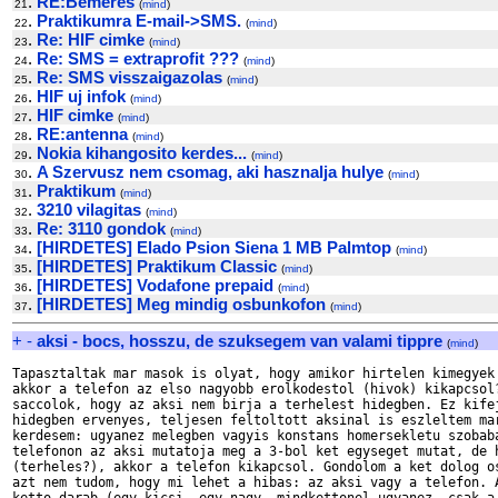
.
RE:Bemeres
21
(
mind
)
.
Praktikumra E-mail->SMS.
22
(
mind
)
.
Re: HIF cimke
23
(
mind
)
.
Re: SMS = extraprofit ???
24
(
mind
)
.
Re: SMS visszaigazolas
25
(
mind
)
.
HIF uj infok
26
(
mind
)
.
HIF cimke
27
(
mind
)
.
RE:antenna
28
(
mind
)
.
Nokia kihangosito kerdes...
29
(
mind
)
.
A Szervusz nem csomag, aki hasznalja hulye
30
(
mind
)
.
Praktikum
31
(
mind
)
.
3210 vilagitas
32
(
mind
)
.
Re: 3110 gondok
33
(
mind
)
.
[HIRDETES] Elado Psion Siena 1 MB Palmtop
34
(
mind
)
.
[HIRDETES] Praktikum Classic
35
(
mind
)
.
[HIRDETES] Vodafone prepaid
36
(
mind
)
.
[HIRDETES] Meg mindig osbunkofon
37
(
mind
)
+
-
aksi - bocs, hosszu, de szuksegem van valami tippre
(
mind
)
Tapasztaltak mar masok is olyat, hogy amikor hirtelen kimegyek 
akkor a telefon az elso nagyobb erolkodestol (hivok) kikapcsol?
saccolok, hogy az aksi nem birja a terhelest hidegben. Ez kifej
hidegben ervenyes, teljesen feltoltott aksinal is eszleltem mar
kerdesem: ugyanez melegben vagyis konstans homersekletu szobaba
telefonon az aksi mutatoja meg a 3-bol ket egyseget mutat, de h
(terheles?), akkor a telefon kikapcsol. Gondolom a ket dolog os
azt nem tudom, hogy mi lehet a hibas: az aksi vagy a telefon. A