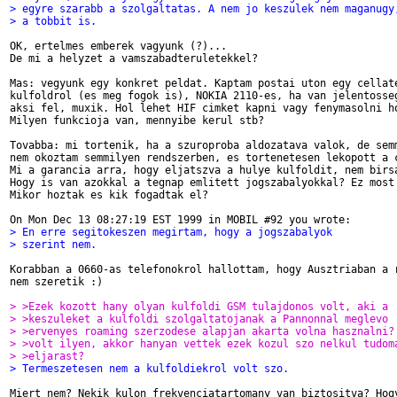
> egyre szarabb a szolgaltatas. A nem jo keszulek nem maganugy
> a tobbit is.
OK, ertelmes emberek vagyunk (?)...

De mi a helyzet a vamszabadteruletekkel?

Mas: vegyunk egy konkret peldat. Kaptam postai uton egy cellate
kulfoldrol (es meg fogok is), NOKIA 2110-es, ha van jelentosseg
aksi fel, muxik. Hol lehet HIF cimket kapni vagy fenymasolni ho
Milyen funkcioja van, mennyibe kerul stb?

Tovabba: mi tortenik, ha a szuroproba aldozatava valok, de semm
nem okoztam semmilyen rendszerben, es tortenetesen lekopott a c
Mi a garancia arra, hogy eljatszva a hulye kulfoldit, nem birsa
Hogy is van azokkal a tegnap emlitett jogszabalyokkal? Ez most 
Mikor hoztak es kik fogadtak el?

> En erre segitokeszen megirtam, hogy a jogszabalyok
> szerint nem. 
Korabban a 0660-as telefonokrol hallottam, hogy Ausztriaban a r
nem szeretik :)

> >Ezek kozott hany olyan kulfoldi GSM tulajdonos volt, aki a
> >keszuleket a kulfoldi szolgaltatojanak a Pannonnal meglevo
> >ervenyes roaming szerzodese alapjan akarta volna hasznalni?
> >volt ilyen, akkor hanyan vettek ezek kozul szo nelkul tudom
> >eljarast?
> Termeszetesen nem a kulfoldiekrol volt szo.
Miert nem? Nekik kulon frekvenciatartomany van biztositva? Hogy