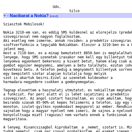
			Udv,

+
-
Nacibarat a Nokia?
(
mind
)
Sziasztok Mobilosok!

Nokia 3210-em van, es eddig SMS kuldesnel az elorejelzo (predek
szovegirassal nem nagyon foglalkoztam.

Aki esetleg nem ismerne, annak roviden: a predektiv szovegiras 
szoftverfunkcio a legujabb Nokiakban. Eloszor a 3210-ben es a 8
jelent meg,

most a 7110-ben, es a minap bemutatott 8850-ben is megtalalhato
lenyege, hogy SMS uzenetek irasakor nem kell egy billentyut tob
lenyomva egyenkent bekeresni a kivant betut, hanem eleg csak az
gombot egyszer megnyomni, amelyen a betu talalhato, ezutan johe
kovetkezo betu. A telefon pedig a megnyomott billentyuk sorrend
egy beepitett szotar alapjan kitalalja hogy melyik

szot is akartuk beirni.Ezzel az uzenetek kuldesekor a

harmadara-negyedere csokken a gombnyomogatas.

Tegnap elovettem a hasznalati utmutatot, es nekialltam megtanul
a funkciot. Par perc alatt el is lehet sajatitani a predektiv

szovegirast. Az angol szotart hasznaltam, es csak amultam, hogy
beirando szavak 85-90%-at kepes felismerni a telefon, igy egy c
monoton, izulet-gyilkos nyomkodast megsporol az ember. Rendkivu
sajnalom hogy a magyar nyelvet nem ismeri, de sajnos a nyelvunk
bonyolultsaga miatt (ragozas) nem varhato ennek a funkcionak a

magyaritasa.

A lenyeg. Kivancsisagbol kiprobaltam  a _nemet_ szotart is. Miv
tudok nemetul, csak par szoval probalkoztam, es ezeket szepen f