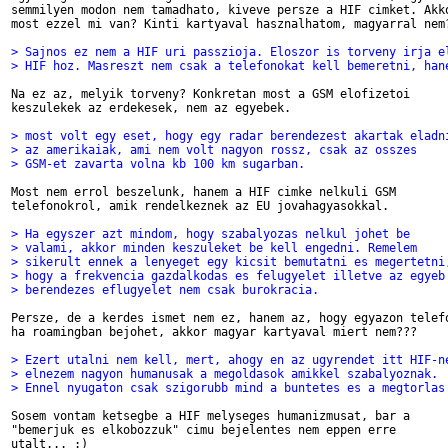
semmilyen modon nem tamadhato, kiveve persze a HIF cimket. Akko
most ezzel mi van? Kinti kartyaval hasznalhatom, magyarral nem?
> Sajnos ez nem a HIF uri passzioja. Eloszor is torveny irja e
> HIF hoz. Masreszt nem csak a telefonokat kell bemeretni, han
Na ez az, melyik torveny? Konkretan most a GSM elofizetoi

keszulekek az erdekesek, nem az egyebek.

> most volt egy eset, hogy egy radar berendezest akartak eladn
> az amerikaiak, ami nem volt nagyon rossz, csak az osszes
> GSM-et zavarta volna kb 100 km sugarban.
Most nem errol beszelunk, hanem a HIF cimke nelkuli GSM

telefonokrol, amik rendelkeznek az EU jovahagyasokkal.

> Ha egyszer azt mindom, hogy szabalyozas nelkul johet be
> valami, akkor minden keszuleket be kell engedni. Remelem
> sikerult ennek a lenyeget egy kicsit bemutatni es megertetni
> hogy a frekvencia gazdalkodas es felugyelet illetve az egyeb
> berendezes eflugyelet nem csak burokracia.
Persze, de a kerdes ismet nem ez, hanem az, hogy egyazon telefo
ha roamingban bejohet, akkor magyar kartyaval miert nem???

> Ezert utalni nem kell, mert, ahogy en az ugyrendet itt HIF-n
> elnezem nagyon humanusak a megoldasok amikkel szabalyoznak.
> Ennel nyugaton csak szigorubb mind a buntetes es a megtorlas
Sosem vontam ketsegbe a HIF melyseges humanizmusat, bar a

"bemerjuk es elkobozzuk" cimu bejelentes nem eppen erre

utalt... :)
