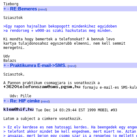
+
-
RE:Bemeres
(
mind
)
Sziasztok

>Egy napon hajnalban bekopogott mindenkihez egyidoben
>a rendorseg + w900-as szaki hazkutatas meg minden. 
Ki mondta hogy bemertek a telefonokat? A bennuk levo

kartya tulajdonosahoz egyszerubb elmenni, nem kell semmit

meregetni.

Udv

+
-
Praktikumra E-mail->SMS.
(
mind
)
Sziasztok,

 formaju e-mail-es SMS-kuld
+
-
Re: HIF cimke
(
mind
)
 Tue Dec 14 03:29:44 EST 1999 MOBIL #93

Latom a subject a cimkere vonatkozik.

> Ez elv kerdese es nem hatosagi kerdes. Ha beengedek egy enge
> telefont akkor mindet be kell engednem, mert miert ne. Aztan
> anyazas, mert bejon egy csomo szar is a rengeteg jo mellett 