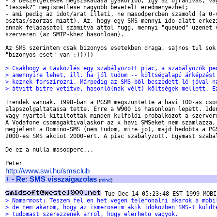
- a beszelgetesek megszakadasa gyakoribb, igy az ujrahivas, vag
"tessek?" megismetlese nagyobb bevetelt eredmenyezhet;

- ami pedig az idot/arat illeti, ne masodpercben szamold (a 0-v
osztas/szorzas miatt). Az, hogy egy SMS mennyi ido alatt erkezi
annak feladasatol szamitva attol fugg, mennyi "queued" uzenet v
szerveren (az SMTP-khez hasonloan).

Az SMS szerintem csak bizonyos esetekben draga, sajnos tul sok 
"bizonyos eset" van :)))))

> Csakhogy a távközlés egy szabályozott piac, a szabályozók pe
> amennyire lehet, ill. ha jól tudom -- költségalapú árképzést
> keznek forszírozni. Márpedig az SMS-bõl beszedett lé jóval n
> átvitt bitre vetítve, hasonló(nak vélt) költségek mellett. E
Trendek vannak. 1998-ban a PGSM megszuntette a havi 100-as csom
alapszolgaltatassa tette. Erre a W900 is hasonloan lepett. Iden
vagy nyartol kitiltottak minden kulfoldi probalkozot a szerverr
A Vodafone csomagaktivalaskor az x havi SMSeket nem szamlazza, 
megjelent a Domino-SMS (nem tudom, mire jo), majd bedobta a PGS
2000-es SMS akciot 2000-ert. A piac szabalyzott. Egymast szabal
De ez a nulla masodperc...

http://www.swi.hu/smsclub
+
-
Re: SMS visszaigazolas
(
mind
)
> Namarmost: Teszem fel en het vegen telefonalni akarok a mobi
> de nem akarom, hogy az ismeroseim akik idokozben SMS-t kuldt
> tudomast szerezzenek arrol, hogy elerheto vagyok.