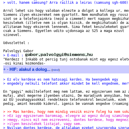
> volt, hanem samsung? Arra raillik a leiras (samsung sgh-600)
Arrol lehet szo hogy valoban elnezte a dolgot a kollega ur, mer
Siemens ilyen ekszereket nem gyartott. Nem mondhatok egy rossz

szot se a telefonjainkra (nezd a cimemet) mert nagyon megbizhat
keszulekek (illetve nem is olyan kicsik, de megbizhatoak) de az
allitanam hogy ekszerek lennenek. Sima feket keszulekeket gyart
csak a Siemens. Egyetlen udito ujdonsaga az S25 a maga ezust

szinevel. 

Udvozlettel :

> E-mail : 

"Kerdezz ! Inkabb ot percig tunj ostobanak mint egy egesz elete
+
-
HIF: alakul a dolog...
(
mind
)
> Ez elv kerdese es nem hatosagi kerdes. Ha beengedek egy
> engedely nelkuli telefont akkor mindet be kell engednem, mer
En "gagyi" mobiltelefont meg nem lattam, ez egyszeruen nem az a
mufaj, ahol megerne ilyenben utazni. De maradjunk annyiban, hog
az EU jovahagyasokkal rendelkezo telefonokrol beszelunk, ezek

pedig, amint kesobb kiderul, igenis be vannak engedve (roaming)
> >> Mas kerdes, hogy nem mindig veszik eszre foleg ha nem sok
> >Ez igy egyszeruen baromsag, elvegre az egesz dolog szamitog
> >megy, nincs mit nem eszrevenni, dontes kerdese, hogy megnez
> >ilyen keszulekek listajat, vagy sem.
> Nyilvan dontes kerdese, de altalaban ezeket szuroproba szeru