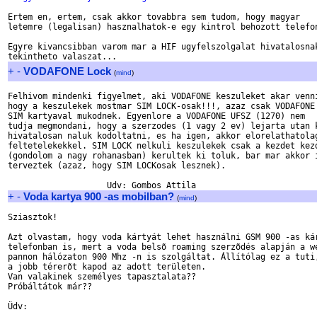
Ertem en, ertem, csak akkor tovabbra sem tudom, hogy magyar

letemre (legalisan) hasznalhatok-e egy kintrol behozott telefon
Egyre kivancsibban varom mar a HIF ugyfelszolgalat hivatalosnak
+
-
VODAFONE Lock
(
mind
)
Felhivom mindenki figyelmet, aki VODAFONE keszuleket akar venni
hogy a keszulekek mostmar SIM LOCK-osak!!!, azaz csak VODAFONE

SIM kartyaval mukodnek. Egyenlore a VODAFONE UFSZ (1270) nem

tudja megmondani, hogy a szerzodes (1 vagy 2 ev) lejarta utan k
hivatalosan naluk kodoltatni, es ha igen, akkor elorelathatolag
feltetelekekkel. SIM LOCK nelkuli keszulekek csak a kezdet kezd
(gondolom a nagy rohanasban) kerultek ki toluk, bar mar akkor i
terveztek (azaz, hogy SIM LOCKosak lesznek).

+
-
Voda kartya 900 -as mobilban?
(
mind
)
Sziasztok!

Azt olvastam, hogy voda kártyát lehet használni GSM 900 -as kár
telefonban is, mert a voda belsõ roaming szerzõdés alapján a we
pannon hálózaton 900 Mhz -n is szolgáltat. Állítólag ez a tuti,
a jobb térerõt kapod az adott területen.

Van valakinek személyes tapasztalata??

Próbáltátok már??

Üdv:
