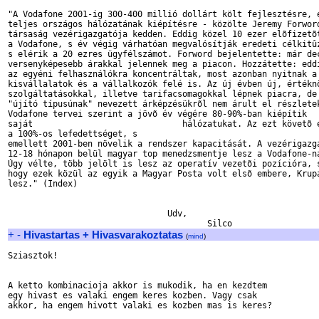
"A Vodafone 2001-ig 300-400 millió dollárt költ fejlesztésre, e
teljes országos hálózatának kiépítésre - közölte Jeremy Forword
társaság vezérigazgatója kedden. Eddig közel 10 ezer elõfizetõt
a Vodafone, s év végig várhatóan megvalósítják eredeti célkitûz
s elérik a 20 ezres ügyfélszámot. Forword bejelentette: már dec
versenyképesebb árakkal jelennek meg a piacon. Hozzátette: eddi
az egyéni felhasználókra koncentráltak, most azonban nyitnak a

kisvállalatok és a vállalkozók felé is. Az új évben új, értéknö
szolgáltatásokkal, illetve tarifacsomagokkal lépnek piacra, de 
"újító típusúnak" nevezett árképzésükrõl nem árult el részletek
Vodafone tervei szerint a jövõ év végére 80-90%-ban kiépítik 

saját                              hálózatukat. Az ezt követõ é
a 100%-os lefedettséget, s

emellett 2001-ben növelik a rendszer kapacitását. A vezérigazga
12-18 hónapon belül magyar top menedzsmentje lesz a Vodafone-na
Úgy vélte, több jelölt is lesz az operatív vezetõi pozícióra, s
hogy ezek közül az egyik a Magyar Posta volt elsõ embere, Krupa
lesz." (Index)

				Udv,

+
-
Hivastartas + Hivasvarakoztatas
(
mind
)
Sziasztok!

A ketto kombinacioja akkor is mukodik, ha en kezdtem

egy hivast es valaki engem keres kozben. Vagy csak

akkor, ha engem hivott valaki es kozben mas is keres?
