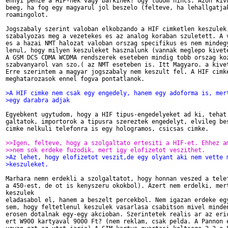
ennyi penze a HIF-nek vagy barkinek? Ugy tudom nincs. Azon kivu
beeg, ha fog egy magyarul jol beszelo (felteve, ha lehallgatjak
roamingolot.

Jogszabaly szerint valoban elkobzando a HIF cimketlen keszulek,
szabalyozas meg a vezetekes es az analog koraban szuletett. A v
es a hazai NMT halozat valoban orszag specifikus es nem mindegy
lenul, hogy milyen keszuleket hasznalunk (vannak meglepo kivete
A GSM DCS CDMA WCDMA rendszerek eseteben mindig tobb orszag koz
szabvanyarol van szo.( az NMT eseteben is. Itt Magyaro. a kivet
Erre szerintem a magyar jogszabaly nem keszult fel. A HIF cimke
meghatarozasok ennel fogva pontatlanok.

>A HIF cimke nem csak egy engedely, hanem egy adoforma is, mer
>egy darabra adjak
Egyebkent ugytudom, hogy a HIF tipus-engedelyeket ad ki, tehat 
galtatok, importorok a tipusra szereztek engedelyt, elvileg bes
cimke nelkuli telefonra is egy hologramos, csicsas cimke.

>>Igen, felteve, hogy a szolgaltato ertesiti a HIF-et. Ehhez a
>>nem sok erdeke fuzodik, mert igy elofizetot veszithet.
>Az lehet, hogy elofizetot veszit,de egy olyant aki nem vette 
>keszuleket.
Marhara nemn erdekli a szolgaltatot, hogy honnan veszed a telef
a 450-est, de ot is kenyszeru okokbol). Azert nem erdelki, mert
keszulek

eladasabol el, hanem a beszelt percekbol. Nem igazan erdeke egy
sem, hogy feltetlenul keszulek vasarlasa csabitson mivel minden
erosen dotalnak egy-egy akcioban. Szerintetek realis ar az eric
ert W900 kartyaval 9000 Ft? (nem reklam, csak pelda. A Pannon e