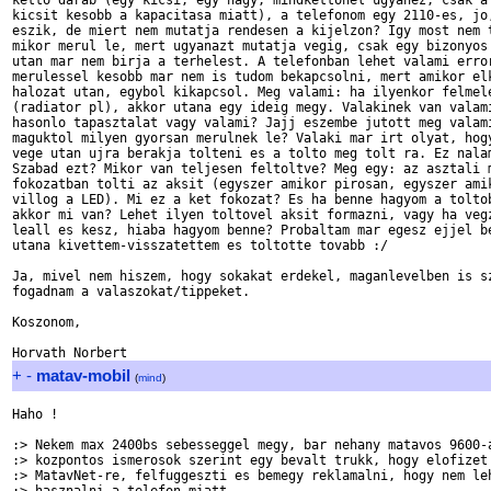
ketto darab (egy kicsi, egy nagy, mindkettonel ugyanez, csak a 
kicsit kesobb a kapacitasa miatt), a telefonom egy 2110-es, jo,
eszik, de miert nem mutatja rendesen a kijelzon? Igy most nem t
mikor merul le, mert ugyanazt mutatja vegig, csak egy bizonyos 
utan mar nem birja a terhelest. A telefonban lehet valami error
merulessel kesobb mar nem is tudom bekapcsolni, mert amikor elk
halozat utan, egybol kikapcsol. Meg valami: ha ilyenkor felmele
(radiator pl), akkor utana egy ideig megy. Valakinek van valami
hasonlo tapasztalat vagy valami? Jajj eszembe jutott meg valami
maguktol milyen gyorsan merulnek le? Valaki mar irt olyat, hogy
vege utan ujra berakja tolteni es a tolto meg tolt ra. Ez nalam
Szabad ezt? Mikor van teljesen feltoltve? Meg egy: az asztali m
fokozatban tolti az aksit (egyszer amikor pirosan, egyszer amik
villog a LED). Mi ez a ket fokozat? Es ha benne hagyom a toltob
akkor mi van? Lehet ilyen toltovel aksit formazni, vagy ha vegz
leall es kesz, hiaba hagyom benne? Probaltam mar egesz ejjel be
utana kivettem-visszatettem es toltotte tovabb :/

Ja, mivel nem hiszem, hogy sokakat erdekel, maganlevelben is sz
fogadnam a valaszokat/tippeket.

Koszonom,

+
-
matav-mobil
(
mind
)
Haho !

:> Nekem max 2400bs sebesseggel megy, bar nehany matavos 9600-a
:> kozpontos ismerosok szerint egy bevalt trukk, hogy elofizet 
:> MatavNet-re, felfuggeszti es bemegy reklamalni, hogy nem leh