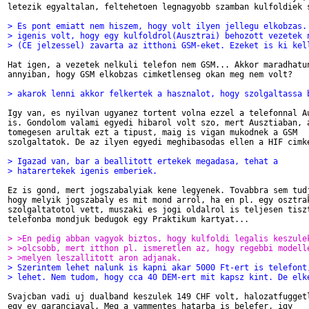
letezik egyaltalan, feltehetoen legnagyobb szamban kulfoldiek s
> Es pont emiatt nem hiszem, hogy volt ilyen jellegu elkobzas.
> igenis volt, hogy egy kulfoldrol(Ausztrai) behozott vezetek 
> (CE jelzessel) zavarta az itthoni GSM-eket. Ezeket is ki kel
Hat igen, a vezetek nelkuli telefon nem GSM... Akkor maradhatun
annyiban, hogy GSM elkobzas cimketlenseg okan meg nem volt?

> akarok lenni akkor felkertek a hasznalot, hogy szolgaltassa 
Igy van, es nyilvan ugyanez tortent volna ezzel a telefonnal Au
is. Gondolom valami egyedi hibarol volt szo, mert Ausztiaban, a
tomegesen arultak ezt a tipust, maig is vigan mukodnek a GSM

szolgaltatok. De az ilyen egyedi meghibasodas ellen a HIF cimke
> Igazad van, bar a beallitott ertekek megadasa, tehat a
> hatarertekek igenis emberiek.
Ez is gond, mert jogszabalyiak kene legyenek. Tovabbra sem tudj
hogy melyik jogszabaly es mit mond arrol, ha en pl. egy osztrak
szolgaltatotol vett, muszaki es jogi oldalrol is teljesen tiszt
telefonba mondjuk bedugok egy Praktikum kartyat...

> >En pedig abban vagyok biztos, hogy kulfoldi legalis keszule
> >olcsobb, mert itthon pl. ismeretlen az, hogy regebbi modell
> >melyen leszallitott aron adjanak.
> Szerintem lehet nalunk is kapni akar 5000 Ft-ert is telefont
> lehet. Nem tudom, hogy cca 40 DEM-ert mit kapsz kint. De elk
Svajcban vadi uj dualband keszulek 149 CHF volt, halozatfuggetl
egy ev garanciaval. Meg a vammentes hatarba is belefer, igy
