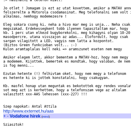
:> hasznalni a telefon miatt. 

Jo otlet ! Jomagam is ezt az utat kovettem, amikor a MATAV anno
felszerelte a Motorola csodamasinat. Meg telefonalni sem volt i
alkalmas, nemhogy modemezesre !

Eleg sokara csong ki, neha a hivo mar meg is unja... Neha csak 
megszakad. Erdekessegkent tobb ilyenen tapasztaltam mar, hogy 

kb. 1 perc utan elkezd bugyborekolni, meg kihagyni olyan 10-20

masodpercre, utana visszajon az adas... Elofordult, hogy csak

sargan vilagitott a LED, vagyis nem latta a kozpontot.

(Biztos Green funkcioban volt... :-)

Kulon aramtaplalas kell neki => aramszunet eseten nem megy

Amikor elegem lett, akkor bementem a MATAV-hoz, hogy nem megy

a modemem. Kijottek, bemertek es mondtak, hogy valoban, de nem

is fog menni...

Ezutan hetente (!) felhivtam oket, hogy nem megy a telefonom

es hetente ki is jottek konstatalni, hogy csakugyan.

Kb. masfel honap utan meguntak es bekotottek egy rendes vonalat
sot meg azt is kerhettem, hogy a telefonszam vege az altalam 

valasztott xxx-AAS lehessen (xxx-227) !!!

http://www.externet.hu/aas
+
-
Vodafone hirek
(
mind
)
Sziasztok!
