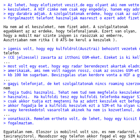
> Az lehet, hogy elofizetot veszit,de egy olyant aki nem vette
> keszuleket. A HIF cimke nem csak egy engedely, hanem egy ado
> egy darabra adjak. A szolgaltatonak erdeke, hogy csak az oal
> forgalmazott telefont hasznaljak masreszt o ezert adot fizet
Ha nem ad el keszuleket, nem fizet adot. A szolgaltatonak

egyebkent az az erdeke, hogy telefonaljanak. Ezert van olyan,

hogy a mobilt mar szinte ingyen is rasozzak az emberre,

Ausztriaban nem ritka ( 0 ATS-be kerul a keszulek ).

> igenis volt, hogy egy kulfoldrol(Ausztrai) behozott vezetek 
> (CE jelzessel) zavarta az itthoni GSM-eket. Ezeket is ki kel
> most volt egy eset, hogy egy radar berendezest akartak eladn
> amerikaiak, ami nem volt nagyon rossz, csak az osszes GSM-et
> kb 100 km sugarban. Bevizsgalas utan kerdore vonta a HIF a g
> gagyi telefonjat, de ket szolgaltatonak nincs roaming szerzo
> fogja tudni hasznalni. Tehat nem tud nem megfelelo keszuleke
> hasznalni.  Ha kulfoldi tesz egy kulfoldi telefonba magyar S
> csak akkor tudja ezt megtenni ha az adott keszulek ezt befog
> akkor fogadja be a kulfoldi keszulek ezt a SIM-et ha olyan s
> vagy kereskedotol vasaroltak akinek ha nem is kozvetlenul, d
> vonatkozik. Remelem ertheto volt, de lehet, hogy egy kicsit 
> fogalmaztam.
Egyatalan nem. Eloszor is mobilrol volt szo, es nem radarrol, m
taviranyitorol. Masodszor egy telefon akkor fogad el egy SIM ka