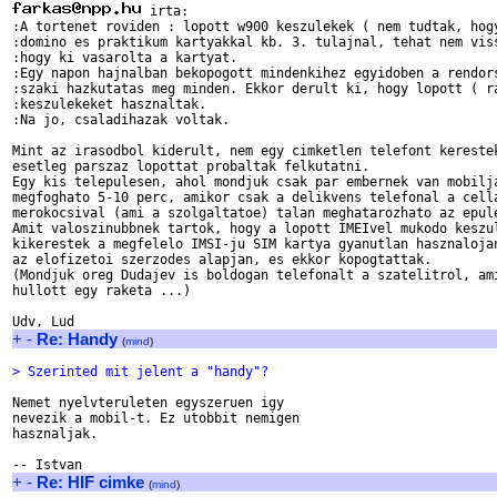
 irta:

:A tortenet roviden : lopott w900 keszulekek ( nem tudtak, hogy
:domino es praktikum kartyakkal kb. 3. tulajnal, tehat nem viss
:hogy ki vasarolta a kartyat.

:Egy napon hajnalban bekopogott mindenkihez egyidoben a rendors
:szaki hazkutatas meg minden. Ekkor derult ki, hogy lopott ( ra
:keszulekeket hasznaltak.

:Na jo, csaladihazak voltak.

Mint az irasodbol kiderult, nem egy cimketlen telefont kerestek
esetleg parszaz lopottat probaltak felkutatni.

Egy kis telepulesen, ahol mondjuk csak par embernek van mobilja
megfoghato 5-10 perc, amikor csak a delikvens telefonal a cella
merokocsival (ami a szolgaltatoe) talan meghatarozhato az epule
Amit valoszinubbnek tartok, hogy a lopott IMEIvel mukodo keszul
kikerestek a megfelelo IMSI-ju SIM kartya gyanutlan hasznalojan
az elofizetoi szerzodes alapjan, es ekkor kopogtattak.

(Mondjuk oreg Dudajev is boldogan telefonalt a szatelitrol, ami
hullott egy raketa ...)

+
-
Re: Handy
(
mind
)
> Szerinted mit jelent a "handy"? 
Nemet nyelvteruleten egyszeruen igy

nevezik a mobil-t. Ez utobbit nemigen

hasznaljak.

+
-
Re: HIF cimke
(
mind
)