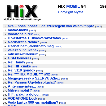
HIX
MOBIL
94
19
Copyright Myths
.
aksi - bocs, hosszu, de szuksegem van valami tippre
1
(
mind
)
.
matav-mobil
2
(
mind
)
.
Vodafone hirek
3
(
mind
)
.
Hivastartas + Hivasvarakoztatas
4
(
mind
)
.
Nacibarat a Nokia?
5
(
mind
)
.
Uzenet nem jelenitheto meg.
6
(
mind
)
.
valasz Vincukanak
7
(
mind
)
.
mtnsms-millenium
8
(
mind
)
.
GSM bemeres
9
(
mind
)
.
Re: Handy
10
(
mind
)
.
Re: HIF cimke
11
(
mind
)
.
Re: 3110 gondok
12
(
mind
)
.
Re: *** HIX MOBIL *** #92
13
(
mind
)
.
Megjegyzesek a SZERVUSZhoz
14
(
mind
)
.
Re: Pannon Ugyfelszolgalat?
15
(
mind
)
.
Antennaerintes...
16
(
mind
)
.
Milyen mobil ?
17
(
mind
)
.
HIF: alakul a dolog...
18
(
mind
)
.
VODAFONE Lock
19
(
mind
)
.
Voda kartya 900 -as mobilban?
20
(
mind
)