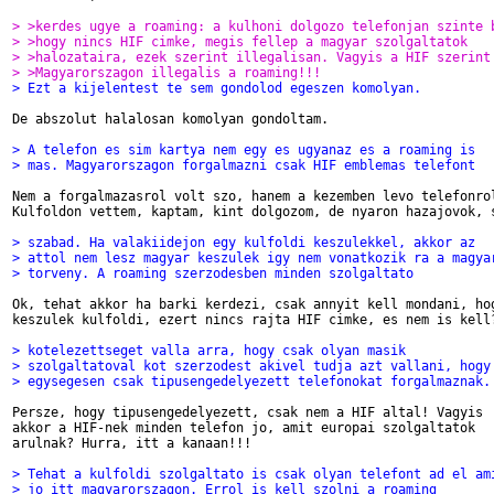
> >kerdes ugye a roaming: a kulhoni dolgozo telefonjan szinte 
> >hogy nincs HIF cimke, megis fellep a magyar szolgaltatok
> >halozataira, ezek szerint illegalisan. Vagyis a HIF szerint
> >Magyarorszagon illegalis a roaming!!!
> Ezt a kijelentest te sem gondolod egeszen komolyan. 
De abszolut halalosan komolyan gondoltam.

> A telefon es sim kartya nem egy es ugyanaz es a roaming is
> mas. Magyarorszagon forgalmazni csak HIF emblemas telefont
Nem a forgalmazasrol volt szo, hanem a kezemben levo telefonrol
Kulfoldon vettem, kaptam, kint dolgozom, de nyaron hazajovok, s
> szabad. Ha valakiidejon egy kulfoldi keszulekkel, akkor az
> attol nem lesz magyar keszulek igy nem vonatkozik ra a magya
> torveny. A roaming szerzodesben minden szolgaltato
Ok, tehat akkor ha barki kerdezi, csak annyit kell mondani, hog
keszulek kulfoldi, ezert nincs rajta HIF cimke, es nem is kell?
> kotelezettseget valla arra, hogy csak olyan masik
> szolgaltatoval kot szerzodest akivel tudja azt vallani, hogy
> egysegesen csak tipusengedelyezett telefonokat forgalmaznak.
Persze, hogy tipusengedelyezett, csak nem a HIF altal! Vagyis

akkor a HIF-nek minden telefon jo, amit europai szolgaltatok

arulnak? Hurra, itt a kanaan!!!

> Tehat a kulfoldi szolgaltato is csak olyan telefont ad el am
> jo itt magyarorszagon. Errol is kell szolni a roaming