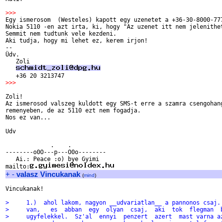
>>>

Egy ismerosom  (Westeles) kapott egy uzenetet a +36-30-8000-777
Nokia 5110 -en azt irta, ki, hogy "Az uzenet itt nem jelenithet
Semmit nem tudtunk vele kezdeni.

Aki tudja, hogy mi lehet ez, kerem irjon!

--

Üdv.

   Zoli

>>>
Zoli!

Az ismerosod valszeg kuldott egy SMS-t erre a szamra csengohang
remenyeben, de az 5110 ezt nem fogadja.

Nos ez van...

Udv

	     .    .

--------o0O---p---O0o--------

   Ai.: Peace :o) bye Gyimi

mailto:
+
-
valasz Vincukanak
(
mind
)
Vincukanak!

>     1.)  ahol lakom, nagyon __udvariatlan__ a pannonos csaj.
>     van,   es  abban  egy  olyan  csaj,  aki  tok  flegman  
>     ugyfelekkel.  Sz'al  ennyi  penzert  azert  mast varna a