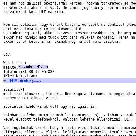
ez nem fog galibat okozni.(mas kerdes, hogyha tonkremegy es meg
problemakat, akkor mi van). De a mai jogszabaly szerint minden 
keszuleknek kell HIF matrica. 

Nem szandekoztam nagy vihart kavarni es ezert mindenkitol elnez
akit ez a tema mar rettenetesen untat. 

Ha tudok segiteni, akkor szivesen teszem tovabbra is, ha meg ne
akkor meg mindig meg tudok itt bent valakit kerdezni. Tehat ha 
akkor lehet kuldeni mar akinek meg maradt nemi bizalma.

Udv,

W a l t e r

mailto:
Telefon:+36-30-99-05-837

+
-
HIF cimke
(
mind
)
Sziasztok!

most irok eloszor a listara. Nem regota olvasom, de megakadt a

szemem a HIF cimkes vitan.

Szerintem mindenkinek volt egy kis igaza is.

Valoban be lehet merni a mobilt (pontosan is), valoban vannak l
kevel eladott telefonokrol, valoban lehetne ellenorizni, DE...

Van fogalmatok arrol, hogy a lista vizslatasa, a mobil bemerese
elfogasa, ellene az eljaras lefolytatasa mennyibe kerul? Szerin