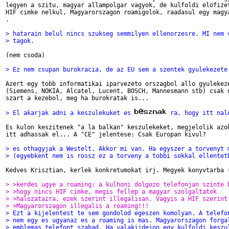
legyen a szitu, magyar allampolgar vagyok, de kulfoldi elofizet
HIF cimke nelkul, Magyarorszagon roamigolok, raadasul egy magya
.

> hatarain belul nincs szukseg semmilyen ellenorzesre. MI nem 
> tagok.
(nem csoda)

> Ez nem csupan burokracia, de az EU sem a szentek gyulekezete
Azert egy tobb informatikai iparvezeto orszagbol allo gyulekeze
(Siemens, NOKIA, Alcatel, Lucent, BOSCH, Mannesmann stb) csak n
szart a kezebol, meg ha burokratak is...

> El akarjak adni a keszulekuket es 
 ra, hogy itt nal
Es kulon keszitenek "a la balkan" keszulekeket, megjelolik azok
itt adhassak el... A "CE" jelentese: Csak Europan kivul?

> es othagyjak a Westelt. Akkor mi van. Ha egyszer a torvenyt 
> (egyebkent nem is rossz ez a torveny a tobbi sokkal ellentet
Kedves Krisztian, kerlek konkretumokat irj. Megyek konyvtarba (
> >kerdes ugye a roaming: a kulhoni dolgozo telefonjan szinte 
> >hogy nincs HIF cimke, megis fellep a magyar szolgaltatok
> >halozataira, ezek szerint illegalisan. Vagyis a HIF szerint
> >Magyarorszagon illegalis a roaming!!!
> Ezt a kijelentest te sem gondolod egeszen komolyan. A telefo
> nem egy es ugyanaz es a roaming is mas. Magyarorszagon forga
> emblemas telefont szabad. Ha valakiidejon egy kulfoldi keszu