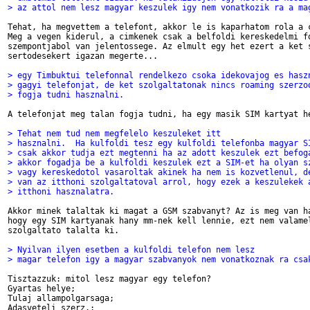
> az attol nem lesz magyar keszulek igy nem vonatkozik ra a ma
Tehat, ha megvettem a telefont, akkor le is kaparhatom rola a c
Meg a vegen kiderul, a cimkenek csak a belfoldi kereskedelmi fo
szempontjabol van jelentossege. Az elmult egy het ezert a ket s
sertodesekert igazan megerte...

> egy Timbuktui telefonnal rendelkezo csoka idekovajog es hasz
> gagyi telefonjat, de ket szolgaltatonak nincs roaming szerzo
> fogja tudni hasznalni.
A telefonjat meg talan fogja tudni, ha egy masik SIM kartyat he
> Tehat nem tud nem megfelelo keszuleket itt
> hasznalni.  Ha kulfoldi tesz egy kulfoldi telefonba magyar S
> csak akkor tudja ezt megtenni ha az adott keszulek ezt befog
> akkor fogadja be a kulfoldi keszulek ezt a SIM-et ha olyan s
> vagy kereskedotol vasaroltak akinek ha nem is kozvetlenul, d
> van az itthoni szolgaltatoval arrol, hogy ezek a keszulekek 
> itthoni hasznalatra.
Akkor minek talaltak ki magat a GSM szabvanyt? Az is meg van ha
hogy egy SIM kartyanak hany mm-nek kell lennie, ezt nem valamel
szolgaltato talalta ki.

> Nyilvan ilyen esetben a kulfoldi telefon nem lesz
> magar telefon igy a magyar szabvanyok nem vonatkoznak ra csa
Tisztazzuk: mitol lesz magyar egy telefon?

Gyartas helye;

Tulaj allampolgarsaga;

Adasveteli szerz.;
