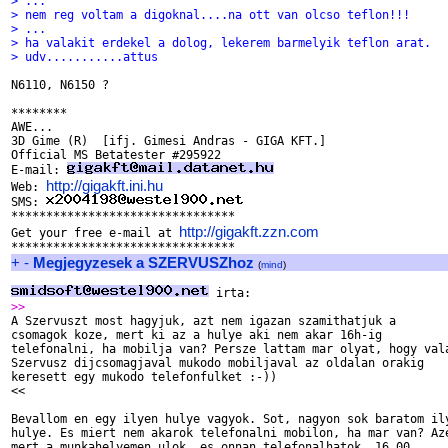
> ...
> nem reg voltam a digoknal....na ott van olcso teflon!!!
> ...
> ha valakit erdekel a dolog, lekerem barmelyik teflon arat.
> udv...........attus
N6110, N6150 ?

********

AWE...

3D Gime (R)  [ifj. Gimesi Andras - GIGA KFT.]

Official MS Betatester #295922

E-mail: 
http://gigakft.ini.hu
Web: 
SMS: 
********************************

http://gigakft.zzn.com
Get your free e-mail at 
+
-
Megjegyzesek a SZERVUSZhoz
(
mind
)
>>

A Szervuszt most hagyjuk, azt nem igazan szamithatjuk a

csomagok koze, mert ki az a hulye aki nem akar 16h-ig

telefonalni, ha mobilja van? Persze lattam mar olyat, hogy vala
Szervusz dijcsomagjaval mukodo mobiljaval az oldalan orakig

keresett egy mukodo telefonfulket :-))

<<

Bevallom en egy ilyen hulye vagyok. Sot, nagyon sok baratom ily
hulye. Es miert nem akarok telefonalni mobilon, ha mar van? Aze
mert a munkahelyemen ulok, es onnan telefonalhatok. 16.00 
