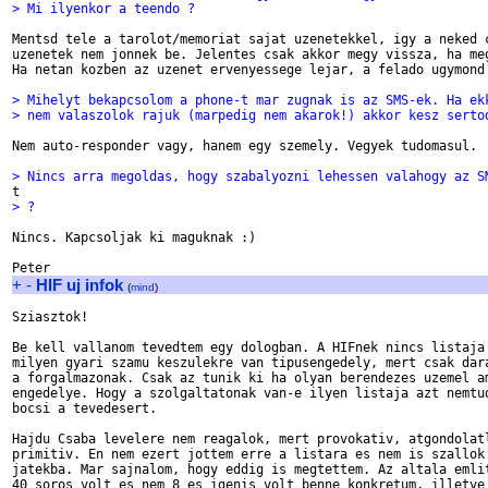
> Mi ilyenkor a teendo ?
Mentsd tele a tarolot/memoriat sajat uzenetekkel, igy a neked c
uzenetek nem jonnek be. Jelentes csak akkor megy vissza, ha meg
Ha netan kozben az uzenet ervenyessege lejar, a felado ugymond 
> Mihelyt bekapcsolom a phone-t mar zugnak is az SMS-ek. Ha ek
> nem valaszolok rajuk (marpedig nem akarok!) akkor kesz serto
Nem auto-responder vagy, hanem egy szemely. Vegyek tudomasul.

> Nincs arra megoldas, hogy szabalyozni lehessen valahogy az S
> ?
Nincs. Kapcsoljak ki maguknak :)

+
-
HIF uj infok
(
mind
)
Sziasztok!

Be kell vallanom tevedtem egy dologban. A HIFnek nincs listaja 
milyen gyari szamu keszulekre van tipusengedely, mert csak dara
a forgalmazonak. Csak az tunik ki ha olyan berendezes uzemel am
engedelye. Hogy a szolgaltatonak van-e ilyen listaja azt nemtud
bocsi a tevedesert. 

Hajdu Csaba levelere nem reagalok, mert provokativ, atgondolatl
primitiv. En nem ezert jottem erre a listara es nem is szallok 
jatekba. Mar sajnalom, hogy eddig is megtettem. Az altala emlit
40 soros volt es nem 8 es igenis volt benne konkretum, illetve 