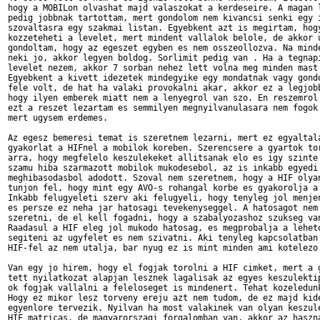
hogy a MOBILon olvashat majd valaszokat a kerdeseire. A magan l
pedig jobbnak tartottam, mert gondolom nem kivancsi senki egy i
szovaltasra egy szakmai listan. Egyebkent azt is megirtam, hogy
kozzeteheti a levelet, mert mindent vallalok belole, de akkor u
gondoltam, hogy az egeszet egyben es nem osszeollozva. Na minde
neki jo, akkor legyen boldog. Sorlimit pedig van . Ha a tegnapi
levelet nezem, akkor 7 sorban nehez lett volna meg minden mast 
Egyebkent a kivett idezetek mindegyike egy mondatnak vagy gondo
fele volt, de hat ha valaki provokalni akar, akkor ez a legjobb
hogy ilyen emberek miatt nem a lenyegrol van szo. En reszemrol 
ezt a reszet lezartam es semmilyen megnyilvanulasara nem fogok 
mert ugysem erdemes.

Az egesz bemeresi temat is szeretnem lezarni, mert ez egyaltala
gyakorlat a HIFnel a mobilok koreben. Szerencsere a gyartok tor
arra, hogy megfelelo keszulekeket allitsanak elo es igy szinte 
szamu hiba szarmazott mobilok mukodesebol, az is inkabb egyedi 
meghibasodasbol adodott. Szoval nem szeretnem, hogy a HIF olyan
tunjon fel, hogy mint egy AVO-s rohangal korbe es gyakorolja a 
Inkabb felugyeleti szerv aki felugyeli, hogy tenyleg jol menjen
es persze ez neha jar hatosagi tevekenyseggel. A hatosagot nem 
szeretni, de el kell fogadni, hogy a szabalyozashoz szukseg van
Raadasul a HIF eleg jol mukodo hatosag, es megprobalja a leheto
segiteni az ugyfelet es nem szivatni. Aki tenyleg kapcsolatban 
HIF-fel az nem utalja, bar nyug ez is mint minden ami kotelezo.
Van egy jo hirem, hogy el fogjak torolni a HIF cimket, mert a g
tett nyilatkozat alapjan lesznek lagalisak az egyes keszulektip
ok fogjak vallalni a feleloseget is mindenert. Tehat kozeledunk
Hogy ez mikor lesz torveny ereju azt nem tudom, de ez majd kide
egyenlore tervezik. Nyilvan ha most valakinek van olyan keszule
HIF matricas, de magyarorszagi forgalomban van, akkor az haszna