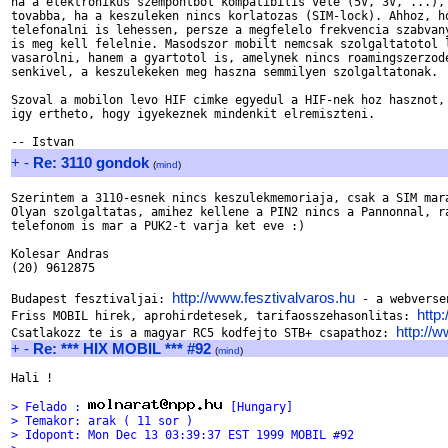
ha a elektronikus szempontbol kompatibilis vele (5V, 3V, ...), 
tovabba, ha a keszuleken nincs korlatozas (SIM-lock). Ahhoz, ho
telefonalni is lehessen, persze a megfelelo frekvencia szabvany
is meg kell felelnie. Masodszor mobilt nemcsak szolgaltatotol l
vasarolni, hanem a gyartotol is, amelynek nincs roamingszerzode
senkivel, a keszulekeken meg haszna semmilyen szolgaltatonak.

Szoval a mobilon levo HIF cimke egyedul a HIF-nek hoz hasznot,

igy ertheto, hogy igyekeznek mindenkit elremiszteni.

+
-
Re: 3110 gondok
(
mind
)
Szerintem a 3110-esnek nincs keszulekmemoriaja, csak a SIM mara
Olyan szolgaltatas, amihez kellene a PIN2 nincs a Pannonnal, ra
telefonom is mar a PUK2-t varja ket eve :)

Kolesar Andras

(20) 9612875

http://www.fesztivalvaros.hu
Budapest fesztivaljai: 
 - a webverse
http
Friss MOBIL hirek, aprohirdetesek, tarifaosszehasonlitas: 
http://w
Csatlakozz te is a magyar RC5 kodfejto STB+ csapathoz: 
+
-
Re: *** HIX MOBIL *** #92
(
mind
)
Hali !

> Felado : 
 [Hungary]
> Temakor: arak ( 11 sor )
> Idopont: Mon Dec 13 03:39:37 EST 1999 MOBIL #92