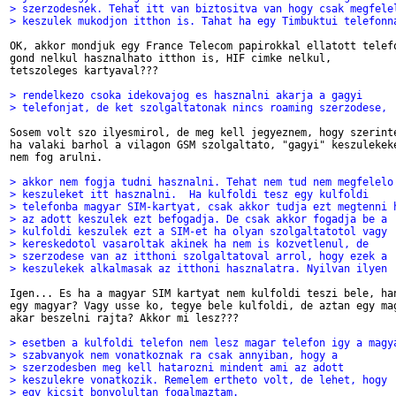
> szerzodesnek. Tehat itt van biztositva van hogy csak megfele
> keszulek mukodjon itthon is. Tahat ha egy Timbuktui telefonn
OK, akkor mondjuk egy France Telecom papirokkal ellatott telefo
gond nelkul hasznalhato itthon is, HIF cimke nelkul,

tetszoleges kartyaval???

> rendelkezo csoka idekovajog es hasznalni akarja a gagyi
> telefonjat, de ket szolgaltatonak nincs roaming szerzodese,
Sosem volt szo ilyesmirol, de meg kell jegyeznem, hogy szerinte
ha valaki barhol a vilagon GSM szolgaltato, "gagyi" keszulekeke
nem fog arulni.

> akkor nem fogja tudni hasznalni. Tehat nem tud nem megfelelo
> keszuleket itt hasznalni.  Ha kulfoldi tesz egy kulfoldi
> telefonba magyar SIM-kartyat, csak akkor tudja ezt megtenni 
> az adott keszulek ezt befogadja. De csak akkor fogadja be a
> kulfoldi keszulek ezt a SIM-et ha olyan szolgaltatotol vagy
> kereskedotol vasaroltak akinek ha nem is kozvetlenul, de
> szerzodese van az itthoni szolgaltatoval arrol, hogy ezek a
> keszulekek alkalmasak az itthoni hasznalatra. Nyilvan ilyen
Igen... Es ha a magyar SIM kartyat nem kulfoldi teszi bele, han
egy magyar? Vagy usse ko, tegye bele kulfoldi, de aztan egy mag
akar beszelni rajta? Akkor mi lesz???

> esetben a kulfoldi telefon nem lesz magar telefon igy a magy
> szabvanyok nem vonatkoznak ra csak annyiban, hogy a
> szerzodesben meg kell hatarozni mindent ami az adott
> keszulekre vonatkozik. Remelem ertheto volt, de lehet, hogy
> egy kicsit bonyolultan fogalmaztam.