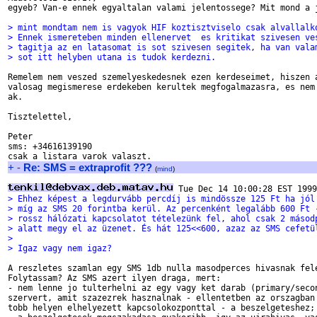
egyeb? Van-e ennek egyaltalan valami jelentossege? Mit mond a j
> mint mondtam nem is vagyok HIF koztisztviselo csak alvallalk
> Ennek ismereteben minden ellenervet  es kritikat szivesen ve
> tagitja az en latasomat is sot szivesen segitek, ha van vala
> sot itt helyben utana is tudok kerdezni.
Remelem nem veszed szemelyeskedesnek ezen kerdeseimet, hiszen a
valosag megismerese erdekeben kerultek megfogalmazasra, es nem 
ak.

Tisztelettel,

Peter

sms: +34616139190

+
-
Re: SMS = extraprofit ???
(
mind
)
> Ehhez képest a legdurvább percdíj is mindössze 125 Ft ha jól
> míg az SMS 20 forintba kerül. Az percenként legalább 600 Ft 
> rossz hálózati kapcsolatot tételezünk fel, ahol csak 2 másod
> alatt megy el az üzenet. És hát 125<<600, azaz az SMS cefetü
> 
> Igaz vagy nem igaz?
A reszletes szamlan egy SMS 1db nulla masodperces hivasnak fele
Folytassam? Az SMS azert ilyen draga, mert:

- nem lenne jo tulterhelni az egy vagy ket darab (primary/secon
szervert, amit szazezrek hasznalnak - ellentetben az orszagban

tobb helyen elhelyezett kapcsolokozponttal - a beszelgeteshez;
