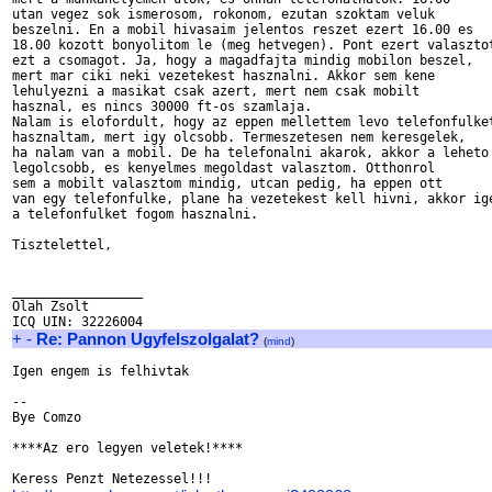
utan vegez sok ismerosom, rokonom, ezutan szoktam veluk 

beszelni. En a mobil hivasaim jelentos reszet ezert 16.00 es

18.00 kozott bonyolitom le (meg hetvegen). Pont ezert valasztot
ezt a csomagot. Ja, hogy a magadfajta mindig mobilon beszel,

mert mar ciki neki vezetekest hasznalni. Akkor sem kene

lehulyezni a masikat csak azert, mert nem csak mobilt

hasznal, es nincs 30000 ft-os szamlaja.

Nalam is elofordult, hogy az eppen mellettem levo telefonfulket
hasznaltam, mert igy olcsobb. Termeszetesen nem keresgelek,

ha nalam van a mobil. De ha telefonalni akarok, akkor a leheto

legolcsobb, es kenyelmes megoldast valasztom. Otthonrol

sem a mobilt valasztom mindig, utcan pedig, ha eppen ott

van egy telefonfulke, plane ha vezetekest kell hivni, akkor ige
a telefonfulket fogom hasznalni.

Tisztelettel,

_________________

Olah Zsolt

+
-
Re: Pannon Ugyfelszolgalat?
(
mind
)
Igen engem is felhivtak

--

Bye Comzo

****Az ero legyen veletek!****
