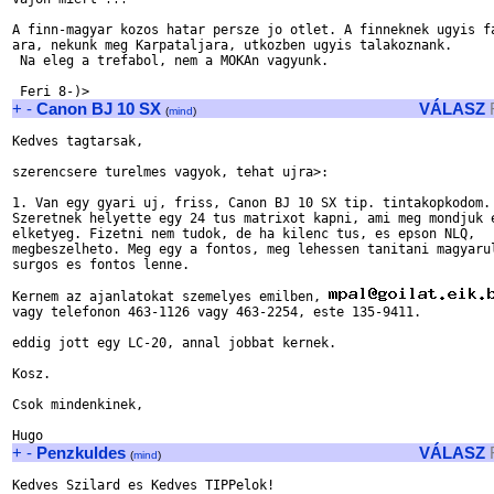
A finn-magyar kozos hatar persze jo otlet. A finneknek ugyis fa
ara, nekunk meg Karpataljara, utkozben ugyis talakoznank.

 Na eleg a trefabol, nem a MOKAn vagyunk.

+
-
Canon BJ 10 SX
VÁLASZ
(
mind
)
Kedves tagtarsak,

szerencsere turelmes vagyok, tehat ujra>:

1. Van egy gyari uj, friss, Canon BJ 10 SX tip. tintakopkodom.

Szeretnek helyette egy 24 tus matrixot kapni, ami meg mondjuk e
elketyeg. Fizetni nem tudok, de ha kilenc tus, es epson NLQ, 

megbeszelheto. Meg egy a fontos, meg lehessen tanitani magyarul
surgos es fontos lenne.

Kernem az ajanlatokat szemelyes emilben, 
vagy telefonon 463-1126 vagy 463-2254, este 135-9411.

eddig jott egy LC-20, annal jobbat kernek.

Kosz.

Csok mindenkinek,

+
-
Penzkuldes
VÁLASZ
(
mind
)
Kedves Szilard es Kedves TIPPelok!
