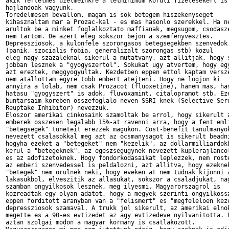
akik fertelmes uzelmeinkre a letminimum koruli fizetesekert is 
hajlandoak vagyunk.

Toredelmesen bevallom, magam is sok betegem hiszekenyseget 

kihasznaltam mar a Prozac-kal - es mas hasonlo szerekkel. Ha ne
arultok be a minket foglalkoztato maffianak, megsugom, csodasze
nem tartom. De azert eleg sokszor bejon a szemfenyvesztes. 

Depressziosok, a kulonfele szorongasos betegsegekben szenvedok 
(panik, szocialis fobia, generalizalt szorongas stb) kozul 

eleg nagy szazaleknal sikerul a mutatvany, azt allitjak, hogy s
jobban lesznek a "gyogyszertol". Sokukat ugy atvertem, hogy egy
azt ereztek, meggyogyultak. Kezdetben eppen ettol kaptam versze
nem atallottam egyre tobb embert atejteni. Hogy ne logjon ki 

annyira a lolab, nem csak Prozacot (fluoxetine), hanem mas, has
hatasu "gyogyszert" is adok, fluvoxamint, citalopramot stb. Eze
buntarsaim koreben osszefoglalo neven SSRI-knek (Selective Sero
Reuptake Inhibitor) nevezzuk.  

Eloszor amerikai cinkosaink szamoltak be arrol, hogy sikerult a
emberek osszesen legalabb 15%-at ravenni arra, hogy a fent emli
"betegsegek" tuneteit erezzek magukon. Cost-benefit tanulmanyok
nevezett csalasokkal meg azt az ocsmanysagot is sikerult beadni
hogyha ezeket a "betegeket" nem "kezelik", az dollarmilliardokb
kerul a "betegeknek", az egeszsegugynek nevezett kuplerajlancol
es az adofizetoknek. Hogy fondorkodasaikat leplezzek, nem roste
az emberi szenvedessel is peldalozni, azt allitva, hogy ezeknek
"betegek" nem orulnek neki, hogy eveken at nem tudnak kijonni a
lakasukbol, elveszitik az allasukat, sokszor a csaladjukat, nag
szamban ongyilkosok lesznek, meg ilyesmi. Magyarorszagrol is 

kozreadtak egy olyan adatot, hogy a megyek szerinti ongyilkossa
eppen forditott aranyban van a "felismert" es "megfeleloen keze
depressziosok szamaval. A trukk jol sikerult, az amerikai elnok
megette es a 90-es evtizedet az agy evtizedeve nyilvanitotta. E
aztan szolgai modon a magyar kormany is csatlakozott. 
