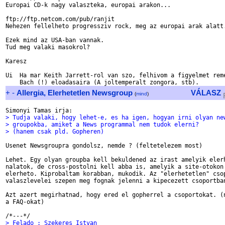
Europai CD-k nagy valaszteka, europai arakon...

ftp://ftp.netcom.com/pub/ranjit

Nehezen fellelheto progressziv rock, meg az europai arak alatt.
Ezek mind az USA-ban vannak.

Tud meg valaki masokrol?

Karesz

Ui  Ha mar Keith Jarrett-rol van szo, felhivom a figyelmet reme
+
-
Allergia, Elerhetetlen Newsgroup
VÁLASZ
(
mind
)
> Tudja valaki, hogy lehet-e, es ha igen, hogyan irni olyan ne
> groupokba, amiket a News programmal nem tudok elerni?
> (hanem csak pld. Gopheren)
Usenet Newsgroupra gondolsz, nemde ? (feltetelezem most)

Lehet. Egy olyan groupba kell bekuldened az irast amelyik elerh
nalatok, de cross-postolni kell abba is, amelyik a site-otokon 
elerheto. Kiprobaltam korabban, mukodik. Az "elerhetetlen" csop
valaszlevelei szepen meg fognak jelenni a kipecezett csoportban
Azt azert megirhatnad, hogy ered el gopherrel a csoportokat. (n
a FAQ-okat)

> Felado : Szekeres Istvan