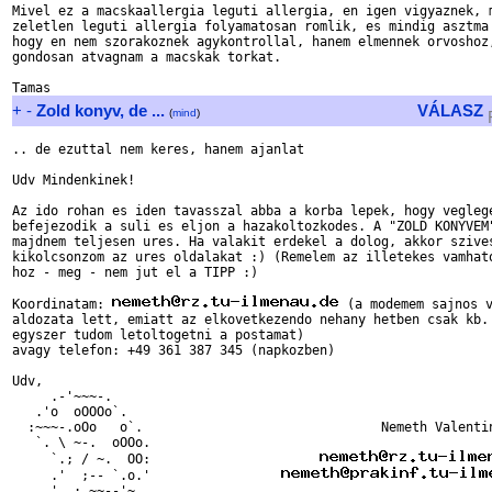
Mivel ez a macskaallergia leguti allergia, en igen vigyaznek, m
zeletlen leguti allergia folyamatosan romlik, es mindig asztma 
hogy en nem szorakoznek agykontrollal, hanem elmennek orvoshoz,
gondosan atvagnam a macskak torkat.

+
-
Zold konyv, de ...
VÁLASZ
(
mind
)
.. de ezuttal nem keres, hanem ajanlat

Udv Mindenkinek!

Az ido rohan es iden tavasszal abba a korba lepek, hogy veglege
befejezodik a suli es eljon a hazakoltozkodes. A "ZOLD KONYVEM"
majdnem teljesen ures. Ha valakit erdekel a dolog, akkor szives
kikolcsonzom az ures oldalakat :) (Remelem az illetekes vamhato
hoz - meg - nem jut el a TIPP :)

Koordinatam: 
 (a modemem sajnos v
aldozata lett, emiatt az elkovetkezendo nehany hetben csak kb. 
egyszer tudom letoltogetni a postamat)                       

avagy telefon: +49 361 387 345 (napkozben)

Udv,                          

     .-'~~~-.          

   .'o  oOOOo`.     

  :~~~-.oOo   o`.                               Nemeth Valentin
   `. \ ~-.  oOOo.   

     `.; / ~.  OO:                      
     .'  ;-- `.o.'                 
    ,'  ; ~~--'~  
