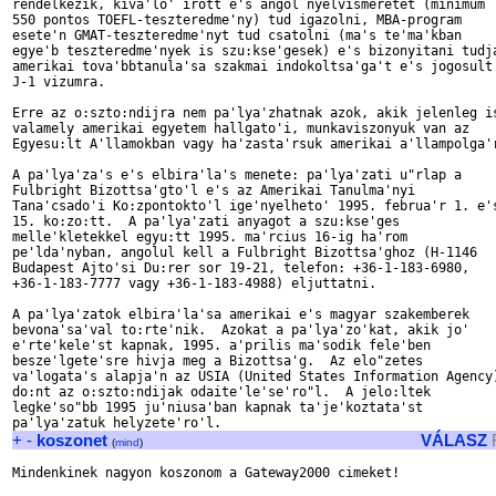
rendelkezik, kiva'lo' irott e's angol nyelvismeretet (minimum

550 pontos TOEFL-teszteredme'ny) tud igazolni, MBA-program

esete'n GMAT-teszteredme'nyt tud csatolni (ma's te'ma'kban

egye'b teszteredme'nyek is szu:kse'gesek) e's bizonyitani tudja
amerikai tova'bbtanula'sa szakmai indokoltsa'ga't e's jogosult

J-1 vizumra.

Erre az o:szto:ndijra nem pa'lya'zhatnak azok, akik jelenleg is
valamely amerikai egyetem hallgato'i, munkaviszonyuk van az

Egyesu:lt A'llamokban vagy ha'zasta'rsuk amerikai a'llampolga'r
A pa'lya'za's e's elbira'la's menete: pa'lya'zati u"rlap a

Fulbright Bizottsa'gto'l e's az Amerikai Tanulma'nyi

Tana'csado'i Ko:zpontokto'l ige'nyelheto' 1995. februa'r 1. e's
15. ko:zo:tt.  A pa'lya'zati anyagot a szu:kse'ges

melle'kletekkel egyu:tt 1995. ma'rcius 16-ig ha'rom

pe'lda'nyban, angolul kell a Fulbright Bizottsa'ghoz (H-1146

Budapest Ajto'si Du:rer sor 19-21, telefon: +36-1-183-6980,

+36-1-183-7777 vagy +36-1-183-4988) eljuttatni.

A pa'lya'zatok elbira'la'sa amerikai e's magyar szakemberek

bevona'sa'val to:rte'nik.  Azokat a pa'lya'zo'kat, akik jo'

e'rte'kele'st kapnak, 1995. a'prilis ma'sodik fele'ben

besze'lgete'sre hivja meg a Bizottsa'g.  Az elo"zetes

va'logata's alapja'n az USIA (United States Information Agency)
do:nt az o:szto:ndijak odaite'le'se'ro"l.  A jelo:ltek

legke'so"bb 1995 ju'niusa'ban kapnak ta'je'koztata'st

+
-
koszonet
VÁLASZ
(
mind
)
Mindenkinek nagyon koszonom a Gateway2000 cimeket!
