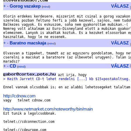
+
-
Gorog vazakep
VÁLASZ
(
mind
)
Olorin erdekes kerdesere. miszerint mit csinal a gorog vazakon 
szerelmi pozban feltuno ferfi a jobb kezevel, sajnos, nem tudok
Balkezes vagyok. Es eskuszom, soha nem gyakoroltam mubikan.-(

Nemreg volt alkalmam az Euro-Disneyland elott a mubikan gyakorl
elemeznem. Lanyok is akadtak koztuk. Es a kezuket elsosorban eg
+
-
Baratno macskaja
VÁLASZ
(
mind
)
Olvasvan a tippeket, tmamdt az az egyszeru gondolatom, hogy net
cserelni a macskat a baratnore (az olbevetel urugyen). Talan ig
+
-
CD
VÁLASZ
(
mind
)
> Keith Jarrett CD-t lehet rendelni [...] kb $15+postakoltseg.
Ennel vannak olcsobbak is; en az alabbi lehetosegeket talaltam 
http://cdnow.com
vagy   telnet cdnow.com

http://www.netmarket.com/noteworthy/bin/main

Ezt tunik a legolcsobbnak.

telnet://cdconnection.com

telnet://cdeurope.com
