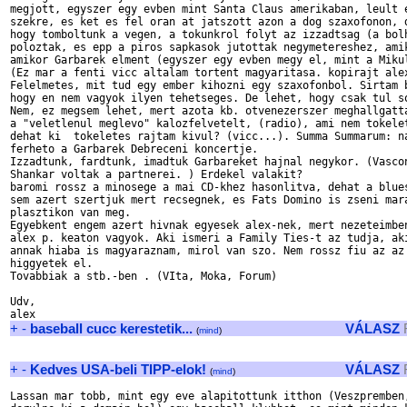
megjott, egyszer egy evben mint Santa Claus amerikaban, leult e
szekre, es ket es fel oran at jatszott azon a dog szaxofonon, d
hogy tomboltunk a vegen, a tokunkrol folyt az izzadtsag (a bolh
poloztak, es epp a piros sapkasok jutottak negymetereshez, amik
amikor Garbarek elment (egyszer egy evben megy el, mint a Mikul
(Ez mar a fenti vicc altalam tortent magyaritasa. kopirajt alex
Felelmetes, mit tud egy ember kihozni egy szaxofonbol. Sirtam b
hogy en nem vagyok ilyen tehetseges. De lehet, hogy csak tul so
Nem, ez megsem lehet, mert azota kb. otvenezerszer meghallgatta
a "veletlenul meglevo" kalozfelvetelt, (radio), ami nem tokelet
dehat ki  tokeletes rajtam kivul? (vicc...). Summa Summarum: na
ferheto a Garbarek Debreceni koncertje.

Izzadtunk, fardtunk, imadtuk Garbareket hajnal negykor. (Vascon
Shankar voltak a partnerei. ) Erdekel valakit?

baromi rossz a minosege a mai CD-khez hasonlitva, dehat a blues
sem azert szertjuk mert recsegnek, es Fats Domino is zseni mara
plasztikon van meg.

Egyebkent engem azert hivnak egyesek alex-nek, mert nezeteimben
alex p. keaton vagyok. Aki ismeri a Family Ties-t az tudja, aki
annak hiaba is magyaraznam, mirol van szo. Nem rossz fiu az az 
higgyetek el.

Tovabbiak a stb.-ben . (VIta, Moka, Forum)

Udv,

+
-
baseball cucc kerestetik...
VÁLASZ
(
mind
)
+
-
Kedves USA-beli TIPP-elok!
VÁLASZ
(
mind
)
Lassan mar tobb, mint egy eve alapitottunk itthon (Veszpremben,