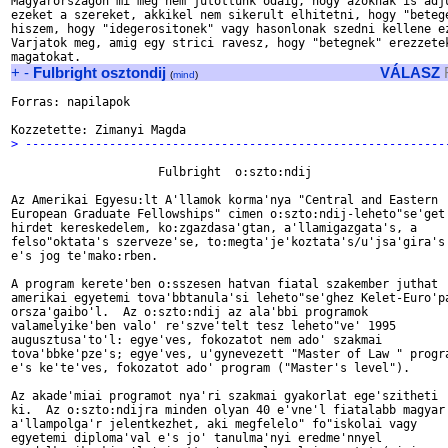
Magyarorszagon mi meg nem jutottunk odaig, hogy azoknak is adju
ezeket a szereket, akkikel nem sikerult elhitetni, hogy "betege
hiszem, hogy "idegerositonek" vagy hasonlonak szedni kellene ez
Varjatok meg, amig egy strici ravesz, hogy "betegnek" erezzetek
+
-
Fulbright osztondij
VÁLASZ
(
mind
)
Forras: napilapok

> ------------------------------------------------------------
                     Fulbright  o:szto:ndij

Az Amerikai Egyesu:lt A'llamok korma'nya "Central and Eastern

European Graduate Fellowships" cimen o:szto:ndij-leheto"se'get

hirdet kereskedelem, ko:zgazdasa'gtan, a'llamigazgata's, a

felso"oktata's szerveze'se, to:megta'je'koztata's/u'jsa'gira's

e's jog te'mako:rben.

A program kerete'ben o:sszesen hatvan fiatal szakember juthat

amerikai egyetemi tova'bbtanula'si leheto"se'ghez Kelet-Euro'pa
orsza'gaibo'l.  Az o:szto:ndij az ala'bbi programok

valamelyike'ben valo' re'szve'telt tesz leheto"ve' 1995

augusztusa'to'l: egye'ves, fokozatot nem ado' szakmai

tova'bbke'pze's; egye'ves, u'gynevezett "Master of Law " progra
e's ke'te'ves, fokozatot ado' program ("Master's level").

Az akade'miai programot nya'ri szakmai gyakorlat ege'szitheti

ki.  Az o:szto:ndijra minden olyan 40 e'vne'l fiatalabb magyar

a'llampolga'r jelentkezhet, aki megfelelo" fo"iskolai vagy

egyetemi diploma'val e's jo' tanulma'nyi eredme'nnyel
