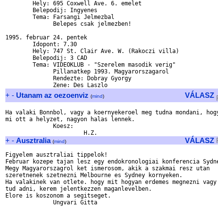
	Hely: 695 Coxwell Ave. 6. emelet

	Belepodij: Ingyenes

	Tema: Farsangi Jelmezbal

	      Belepes csak jelmezben!

1995. februar 24. pentek

	Idopont: 7.30

	Hely: 747 St. Clair Ave. W. (Rakoczi villa)

	Belepodij: 3 CAD

	Tema: VIDEOKLUB - "Szerelem masodik verig"

	      Pillanatkep 1993. Magyarorszagarol

	      Rendezte: Dobray Gyorgy

+
-
Utanam az oezoenviz
VÁLASZ
(
mind
)
Ha valaki Bonnbol, vagy a koernyekeroel meg tudna mondani, hogy
mi ott a helyzet, nagyon halas lennek.

              Koesz: 

+
-
Ausztralia
VÁLASZ
(
mind
)
Figyelem ausztraliai tippelok!

Februar kozepe tajan lesz egy endokronologiai konferencia Sydne
Megy Magyarorszagrol ket ismerosom, akik a szakmai resz utan

szeretnenek szetnezni Melbourne es Sydney kornyeken.

Ha valakinek van otlete. hogy mit hogyan erdemes megnezni vagy 
tud adni, kerem jelentkezzen maganlevelben.

Elore is koszonom a segitseget.

              Ungvari Gitta
