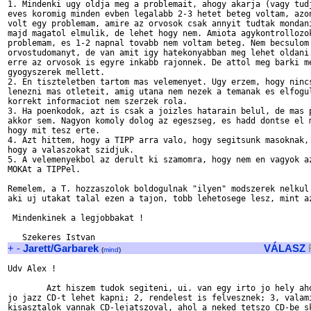
1. Mindenki ugy oldja meg a problemait, ahogy akarja (vagy tudj
eves koromig minden evben legalabb 2-3 hetet beteg voltam, azon
volt egy problemam, amire az orvosok csak annyit tudtak mondani
majd magatol elmulik, de lehet hogy nem. Amiota agykontrollozok
problemam, es 1-2 napnal tovabb nem voltam beteg. Nem becsulom 
orvostudomanyt, de van amit igy hatekonyabban meg lehet oldani.
erre az orvosok is egyre inkabb rajonnek. De attol meg barki me
gyogyszerek mellett.

2. En tiszteletben tartom mas velemenyet. Ugy erzem, hogy nincs
lenezni mas otleteit, amig utana nem nezek a temanak es elfogul
korrekt informaciot nem szerzek rola.

3. Ha poenkodok, azt is csak a joizles hatarain belul, de mas p
akkor sem. Nagyon komoly dolog az egeszseg, es hadd dontse el m
hogy mit tesz erte.

4. Azt hittem, hogy a TIPP arra valo, hogy segitsunk masoknak, 
hogy a valaszokat szidjuk.

5. A velemenyekbol az derult ki szamomra, hogy nem en vagyok az
MOKAt a TIPPel.

Remelem, a T. hozzaszolok boldogulnak "ilyen" modszerek nelkul 
aki uj utakat talal ezen a tajon, tobb lehetosege lesz, mint az
 Mindenkinek a legjobbakat !

+
-
Jarett/Garbarek
VÁLASZ
(
mind
)
Udv Alex !

	Azt hiszem tudok segiteni, ui. van egy irto jo hely ahol 1, sok 

jo jazz CD-t lehet kapni; 2, rendelest is felvesznek; 3, valami
kisasztalok vannak CD-lejatszoval, ahol a neked tetszo CD-be sk