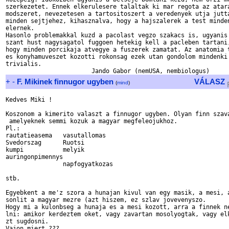
szerkezetet. Ennek elkerulesere talaltak ki mar regota az atara
modszeret, nevezetesen a tartositoszert a veredenyek utja jutta
minden sejtjehez, kihasznalva, hogy a hajszalerek a test minden
elernek.

Hasonlo problemakkal kuzd a pacolast vegzo szakacs is, ugyanis 
szant hust nagysagatol fuggoen hetekig kell a pacleben tartani,
hogy minden porcikaja atvegye a fuszerek zamatat. Az anatomia t
es konyhamuveszet kozotti rokonsag ezek utan gondolom mindenki 
trivialis.

+
-
F. Mikinek finnugor ugyben
VÁLASZ
(
mind
)
Kedves Miki !

Koszonom a kimerito valaszt a finnugor ugyben. Olyan finn szava
 amelyeknek semmi kozuk a magyar megfeleojukhoz.

Pl.:

rautatieasema	vasutallomas

Svedorszag	Ruotsi

kumpi		melyik

auringonpimennys

		napfogyatkozas

stb.

Egyebkent a me'z szora a hunajan kivul van egy masik, a mesi, a
sonlit a magyar mezre (azt hiszem, ez szlav jovevenyszo.

Hogy mi a kulonbseg a hunaja es a mesi kozott, arra a finnek ne
lni: amikor kerdeztem oket, vagy zavartan mosolyogtak, vagy elk
zt sugdosni.

Vajon miert ???
