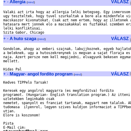
+
-
Allergia
VÁLASZ
(
mind
)
Valaki azt irta hogy az allergia lelki betegseg. Egy ismerosom 
ugy teszteltek, hogy tuvel szurkaltak a bore ala mindenfele vir
macskaszor kivonatokat. Csak azt nem ertem, hogy az illetonek a
hatasara mert jonnek elo a macsakakkal es fuzfakkal szemben erz
lelki konfliktusai. 

+
-
A huto szaga
VÁLASZ
(
mind
)
Gondolom, ahogy az emberi szajnak, labujjkoznek, egyeb hajlatok
a beleknek, ugy a hutoszekrenynek is megvan a sajat floraja es 
naja. Azert persze nem kell megijedni, elvagyunk bekesen egymas
mellett.

+
-
Magyar- angol fordito program
VÁLASZ
(
mind
)
Kedves TIPPelo Tarsak!

Keresek egy angolrol magyarra (es megforditva) fordito 

programot. (Hungarian- English translation program.) Az itteni 
uzletekben leginkabb csak 

nemetet, spanyolt es franciat tartanak, magyart nem talalok. Ak
tudomasa  ilyenrol, legyen szives kuldjon informaciot a TIPPben
utjan.

Elore is koszonom! 

Pista 
