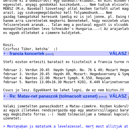
derulne ki a domain-bol) egy baseball-klubbot, es mint minden k
egyesulet, anyagi gondokkal kuszkodunk.... Nem tudjuk elviselni
MOBSZ (M.o. Baseball Szovetseg) altal kezben tartott uzlet maga
arait, igy szuksegmegoldashoz kell folyamodnunk... Nem 

gazdag tamogatokat keresunk (pedig ez is jol jonne, pl. Ewing O
hanem arra szeretnelek megkerni Benneteket, hogy nezzetek utana
felszerelesek aranak... Talan meg a postaval egyutt is olcsobb,
monopolhelyezetben levo Schneider's Hungaria...:( Az arajanlato
es egyeb otleteket a cimemre kuldjetek.

Koszi.

+
-
francia koncertek
VÁLASZ
(
mind
)
Stefi ezuton ertesiti baratait es tiszteloit a francia turne re
februar 2. Verdun 20.45  Haydn Symph. No. 76 & 49; Mozart Heged
februar 3. Verdun 20.45  Haydn 49, Mozart: Hegeduverseny & Symp
februar 4. Nantes 22.00  Mozart Symph. K.550, Requiem

februar 5. Nantes 13.00+16.30 Mozart K201, K.449 klarinetversen
+
-
Re: Matav-net panaszok (tolmacsolt uzenet)
VÁLASZ
(
mind
)
Valaki ismetelten panaszkodott a Matav-cimekre. Kozben kiderult
az egyik illetekes rendszergazda epp egy amatorcsillagasz barat
egy megbizhato forras :-)  Hadd tolmacsoljam a temaval kapcsola
uzenetet:

> Mostanaban is matatunk a levelezessel, mert most allitjuk at