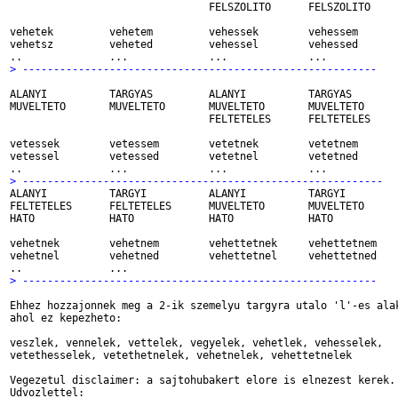
				FELSZOLITO	FELSZOLITO

vehetek		vehetem		vehessek	vehessem

vehetsz		veheted		vehessel	vehessed

> ---------------------------------------------------------
ALANYI		TARGYAS		ALANYI		TARGYAS

MUVELTETO	MUVELTETO	MUVELTETO	MUVELTETO

				FELTETELES	FELTETELES

vetessek	vetessem	vetetnek	vetetnem

vetessel	vetessed	vetetnel	vetetned

> ----------------------------------------------------------

ALANYI		TARGYI		ALANYI		TARGYI

FELTETELES	FELTETELES	MUVELTETO	MUVELTETO

HATO		HATO		HATO		HATO

vehetnek	vehetnem	vehettetnek	vehettetnem

vehetnel	vehetned	vehettetnel	vehettetned		+24

> ---------------------------------------------------------
Ehhez hozzajonnek meg a 2-ik szemelyu targyra utalo 'l'-es alak
ahol ez kepezheto:

veszlek, vennelek, vettelek, vegyelek, vehetlek, vehesselek, 

vetethesselek, vetethetnelek, vehetnelek, vehettetnelek			+10

Vegezetul disclaimer: a sajtohubakert elore is elnezest kerek.

Udvozlettel:
