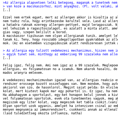
>Az allergia alapvetoen lelki betegseg, maganak a tunetnek nem
> van koze a macskaszorhoz, mint anyaghoz. (Pl. volt valaki, a

[..]

Ezzel nem ertek egyet, mert az allergen akkor is kivaltja az al
nem tudsz rola, hogy erintkezesbe kerultel vele. Lasd az allerg
a hatadra raknak ezeregy allergen-pettyet, majd leragasszak. N 
vel lehuzzak a ragasztoszalagot, es azalatt a minta alatt, amel
gias vagy, szepen belilult a borod.

A macskaszor tipikusan nem olyan allergianak tunik, amelyet lel
tanak ki. Teny, hogy rosszabb idegallapotban gyakrabbak az alle
mok. (Az en esetemben vizsgaidoszak alatt rendszeresen jottek a
> Az allergia egy tulzott vedekezesi mechanizmus, hiszen nem i
> egyik tunet sem, minthogy az emberiseg 99 szazaleka nem alle

[..]

Felig igaz, felig nem. Ami nem igaz az a 99 szazalek. Meglepoen
allergias, es folyamatosan no a szamuk. Nem akarok hasalni, de 
mados aranyra emlexem.

A vedekezesi mechanizmusban igazad van, az allergias reakcio es
rendszer erossege kozott osszefugges van. Nem mondom, hogy auto
akciorol van szo, de hasonlorol. Megint sajat pelda: En elvileg
kolat, mert kiutest kapok mar egy pohartol is. Ez igaz, ha nem 
Ha abbahagyom a sportolast, egy-ket honapon belul jonnek a kiut
vel folyamatosan sportolok, evek ota tunetmentes vagyok, meg ak
megiszom egy liter kolat, vagy megeszek ket tabla csokit.(vanil
Olyan sportot uzok ugyanis, amelyet ha intenziven csinal az emb
menyen megnyomja az immunrendszert, csokkenti annak az ellenall
(lasd tuledzettseg okozta influenza, natha)
