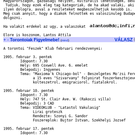
Magyarorszagon, gazdasagi helyzet, kulturalis lehetosegek, beva
 Tudjuk, hogy ezek eleg tag kategoriak, de ha akad valaki, aki 
ilyen dologra, avval a reszleteket megbeszelhetjuk kesobb is.

Meg csak annyit, hogy a diakok felnottek es valoszinuleg Budape
dolgozni.

Ha valakit erdekel az ugy, a valaszokat  
+
-
Torontoiak Figyelmebe!
VÁLASZ
(
mind
)
A torontoi "Feszek" Klub februari rendezvenyei:

1995. februar 3. pentek

	Idopont: 7.30

	Hely: 695 Coxwell Ave. 6. emelet

	Belepodij: Ingyenes

	Tema: "Maxioma'k Chicago-bol" - Beszelgetes Mo'zsi Ferenccel,

	      a 15 eves "Szivarvany" folyoirat foszerkesztojevel a

	      kolteszetrol, emigraciorol, fiatalokrol.

1995. februar 10. pentek

	Idopont: 7.30

	Hely: 747 St. Clair Ave. W. (Rakoczi villa)

	Belepodij: 3 CAD

	Tema: VIDEOKLUB - "Latastol Vakulasig"

	      Lirai groteszk

	      Rendezte: Szonyi G. Sandor

	      Foszereplok: Bujtor Istvan, Szekhelyi Jozsef

1995. februar 17. pentek

	Idopont: 7.30
