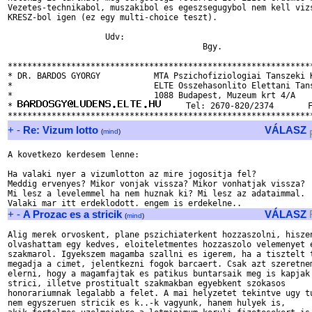
Vezetes-technikabol, muszakibol es egeszsegugybol nem kell vizs
KRESZ-bol igen (ez egy multi-choice teszt).

		    Udv:

					Bgy.

***************************************************************
* DR. BARDOS GYORGY           MTA Pszichofiziologiai Tanszeki K
*                             ELTE Osszehasonlito Elettani Tans
*                             1088 Budapest, Muzeum krt 4/A    
* 
     Tel: 2670-820/2374       F
+
-
Re: Vizum lotto
VÁLASZ
(
mind
)
A kovetkezo kerdesem lenne:

Ha valaki nyer a vizumlotton az mire jogositja fel?

Meddig ervenyes? Mikor vonjak vissza? Mikor vonhatjak vissza?

Mi lesz a levelemmel ha nem huznak ki? Mi lesz az adataimmal.

+
-
A Prozac es a stricik
VÁLASZ
(
mind
)
Alig merek orvoskent, plane pszichiaterkent hozzaszolni, hiszen
olvashattam egy kedves, eloiteletmentes hozzaszolo velemenyet e
szakmarol. Igyekszem magamba szallni es igerem, ha a tisztelt t
megadja a cimet, jelentkezni fogok barcaert. Csak azt szeretnem
elerni, hogy a magamfajtak es patikus buntarsaik meg is kapjak 
strici, illetve prostitualt szakmakban egyebkent szokasos 

honorariumnak legalabb a felet. A mai helyzetet tekintve ugy tu
nem egyszeruen stricik es k..-k vagyunk, hanem hulyek is, 
