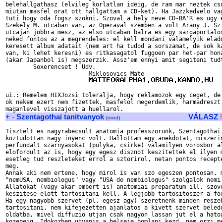
belehallgathasz (elvileg korlatlan ideig, de ram mar neztek csu
miutan masfel orat ott hallgattam a CD-ket). Ha Jazzkedvelo vag
tuti hogy oda fogsz szokni. Szoval a hely neve CD-BA'R es ugy e
Szekely M. utcaban van, az Operaval szemben a volt Arany J. Szi
utcajan jobbra mesz, az elso utcaban balra es egy sargaportalos
neked fontos az a megrendeles: el kell mondani valamelyik elado
keresett album adatait (nem art ha tudod a sorszamat, de sok ka
van, ki lehet keresni) es ritkasagatol fuggoen par het-par hona
(akar Japanbol is) megszerzik. Assz'em ennyi amit segiteni tudt
	Soxerencset ! Udv.

			Miklosovics Mate

ui.: Remelem HIXJozsi toleralja, hogy reklamozok egy ceget, de 
ok nekem ezert nem fizettek, masfelol megerdemlik, harmadreszt 
+
-
Szentagothai tanitvanyok
VÁLASZ
(
mind
)
Tisztelt es nagyrabecsult anatomia professzorunk, Szentagothai 
koztudottan nagy inyenc volt. Hallottam egy anekdotat, miszerin
perfundalt szarnyasokat (pulyka, csirke) valamilyen vorosbor al
elofordult az is, hogy egy egesz disznot keszitettek el ilyen m
esetleg tud reszleteket errol a sztorirol, netan pontos recepte
meg.

Annak aki nem ertene, hogy mirol is van szo egeszen pontosan, m
"nemUSA, nembiologus" vagy "USA de nembiologus" szolgalok nemi 
Allatokat (vagy akar embert is) anatomiai preparatum ill. szove
keszitese elott tartositani kell. A legjobb tartositoszer a for
Ha egy nagyobb szervet (pl. egesz agy) szeretnenk minden reszeb
tartositani, nem kifejezetten ajanlatos a kivett szervet beledo
oldatba, mivel diffuzio utjan csak nagyon lassan jut el a hatoa
kozepeig. Idokozben ugyanis a belseje bomlani kezd, nem orzi me