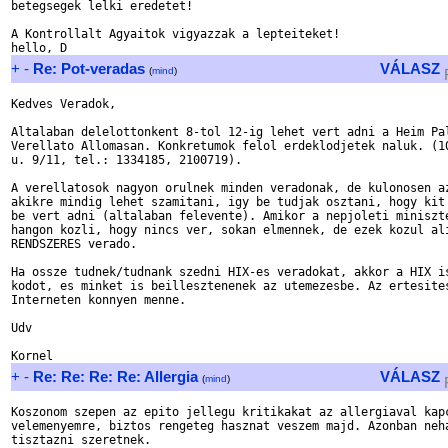
betegsegek lelki eredetet! 

A Kontrollalt Agyaitok vigyazzak a lepteiteket!

+
-
Re: Pot-veradas
VÁLASZ
(
mind
)
Kedves Veradok,

Altalaban delelottonkent 8-tol 12-ig lehet vert adni a Heim Pal
Verellato Allomasan. Konkretumok felol erdeklodjetek naluk. (10
u. 9/11, tel.: 1334185, 2100719). 

A verellatosok nagyon orulnek minden veradonak, de kulonosen az
akikre mindig lehet szamitani, igy be tudjak osztani, hogy kit 
be vert adni (altalaban felevente). Amikor a nepjoleti miniszte
hangon kozli, hogy nincs ver, sokan elmennek, de ezek kozul ali
RENDSZERES verado.

Ha ossze tudnek/tudnank szedni HIX-es veradokat, akkor a HIX is
kodot, es minket is beillesztenenek az utemezesbe. Az ertesites
Interneten konnyen menne.

Udv

+
-
Re: Re: Re: Re: Allergia
VÁLASZ
(
mind
)
Koszonom szepen az epito jellegu kritikakat az allergiaval kapc
velemenyemre, biztos rengeteg hasznat veszem majd. Azonban neha
tisztazni szeretnek.
