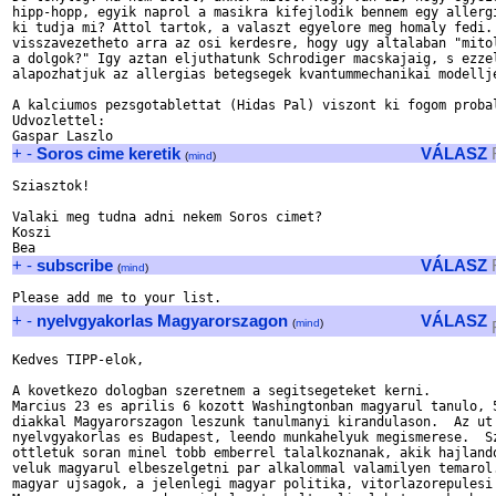
hipp-hopp, egyik naprol a masikra kifejlodik bennem egy allergi
ki tudja mi? Attol tartok, a valaszt egyelore meg homaly fedi. 
visszavezetheto arra az osi kerdesre, hogy ugy altalaban "mitol
a dolgok?" Igy aztan eljuthatunk Schrodiger macskajaig, s ezzel
alapozhatjuk az allergias betegsegek kvantummechanikai modellje
A kalciumos pezsgotablettat (Hidas Pal) viszont ki fogom probal
Udvozlettel:

+
-
Soros cime keretik
VÁLASZ
(
mind
)
Sziasztok!

Valaki meg tudna adni nekem Soros cimet?

Koszi

+
-
subscribe
VÁLASZ
(
mind
)
+
-
nyelvgyakorlas Magyarorszagon
VÁLASZ
(
mind
)
Kedves TIPP-elok,

A kovetkezo dologban szeretnem a segitsegeteket kerni.

Marcius 23 es aprilis 6 kozott Washingtonban magyarul tanulo, 5
diakkal Magyarorszagon leszunk tanulmanyi kirandulason.  Az ut 
nyelvgyakorlas es Budapest, leendo munkahelyuk megismerese.  Sz
ottletuk soran minel tobb emberrel talalkoznanak, akik hajlando
veluk magyarul elbeszelgetni par alkalommal valamilyen temarol.
magyar ujsagok, a jelenlegi magyar politika, vitorlazorepulesi 