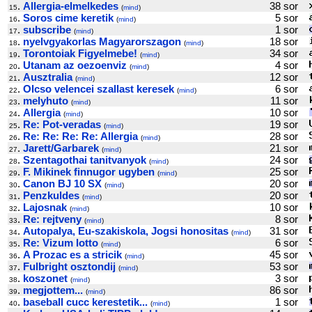
.
Allergia-elmelkedes
38 sor
15
(
mind
)
.
Soros cime keretik
5 sor
16
(
mind
)
.
subscribe
1 sor
17
(
mind
)
.
nyelvgyakorlas Magyarorszagon
18 sor
18
(
mind
)
.
Torontoiak Figyelmebe!
34 sor
19
(
mind
)
.
Utanam az oezoenviz
4 sor
20
(
mind
)
.
Ausztralia
12 sor
21
(
mind
)
.
Olcso velencei szallast keresek
6 sor
22
(
mind
)
.
melyhuto
11 sor
23
(
mind
)
.
Allergia
10 sor
24
(
mind
)
.
Re: Pot-veradas
19 sor
25
(
mind
)
.
Re: Re: Re: Re: Allergia
28 sor
26
(
mind
)
.
Jarett/Garbarek
21 sor
27
(
mind
)
.
Szentagothai tanitvanyok
24 sor
28
(
mind
)
.
F. Mikinek finnugor ugyben
25 sor
29
(
mind
)
.
Canon BJ 10 SX
20 sor
30
(
mind
)
.
Penzkuldes
20 sor
31
(
mind
)
.
Lajosnak
10 sor
32
(
mind
)
.
Re: rejtveny
8 sor
33
(
mind
)
.
Autopalya, Eu-szakiskola, Jogsi honositas
31 sor
34
(
mind
)
.
Re: Vizum lotto
6 sor
35
(
mind
)
.
A Prozac es a stricik
45 sor
36
(
mind
)
.
Fulbright osztondij
53 sor
37
(
mind
)
.
koszonet
3 sor
38
(
mind
)
.
megjottem...
86 sor
39
(
mind
)
.
baseball cucc kerestetik...
1 sor
40
(
mind
)