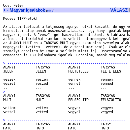
+
-
Magyar igealakok
VÁLASZ
(
mind
)
Kedves TIPP-elok!

Az alabbi tablazat a teljesseg igenye nelkul keszult, de ugy ve
kiindulasi alap annak osszeszamlalasara, hogy hany igealak kepe
magyar igebol. A "vesz" iget hasznaltam peldakent. A tablazatba
atfedes elofordulhat (amikor is veletlenul megegyezik ket igeal
az ALANYI MULT es a TARGYAS MULT egyes szam elso szemelyu alakj
megegyezik (vettem - vettem), de a tobbi mar nem!). Csak az els
szemelyt gepeltem be (mar a sorlimit miatt is). Osszeszamolva e
onmagaban is 130 kulonbozo igealak. Gondolom, masok meg talalna

ALANYI		TARGYAS		ALANYI		TARGYAS		szama:

JELEN		JELEN		FELTETELES	FELTETELES

veszek		veszem		vennek		vennem	

veszel		veszed		vennel		venned

> -----------------------------------------------------------

ALANYI		TARGYAS		ALANYI		TARGYAS

MULT		MULT		FELSZOLITO	FELSZOLITO

vettem		vettem		vegyek		vegyem

vettel		vetted		vegyel		vegyed

> ----------------------------------------------------------

ALANYI		TARGYAS		ALANYI		TARGYI

HATO		HATO		HATO		HATO
