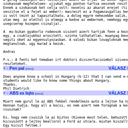
szokasnak megfeleloen- ujjukat egy ponton tartva vesznek reszt 
Ennek a szokasnak ket celja volt: novelni az akarat erejet (ti.
veszitse el a fejet az ember); masreszt ez a fogamzasgatlas bev
is volt (mint az tapasztalhato, a dolog egyre nehezebbe valik, 
utan meg  az elettol is elmegy a kedve az embernek, nemhogy egy
uvegcserep kozepen csinalja).

A  mu-bikan gyakorlo rodeosok viszont azert tartjak fenn a kezu
egy, a csuklojukhoz erositett, szinte lathatatlan, muanyag bevo
segiti oket az egyensulyozasban. A valodi bikan lovagloknak meg
megtanulnak, ugy marad a kezuk.

Andras

P.s.: A fenti ket temaban irt doktori disszertacioimbol szivese
+
-
Pen pal
VÁLASZ
(
mind
)
Does anyone know a school in Hungary (k-12) that I can send e-m
students would like to know some things about Hungary.

Thanks,

+
-
ABS es lejto
VÁLASZ
(
mind
)
Miert nem gurul le az ABS fekkel rendelkezo auto a lejton ha ny
Honnan tudja, hogy all a kocsi, es nem azert nem forognak a ker
csusznak?

Es, hogy nem csuszik le az biztos (Kiveve most telen, behuzott 
kicsuszott a lejtos beallorol a Ford az utcara, miutan kiszallt
Egy kicsit feltem.)
