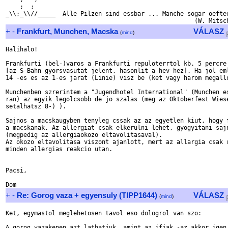
    ;  ;         

_\\;_\\//_____  Alle Pilzen sind essbar ... Manche sogar oefter
+
-
Frankfurt, Munchen, Macska
VÁLASZ
(
mind
)
Halihalo!

Frankfurti (bel-)varos a Frankfurti repuloterrtol kb. 5 percre 
[az S-Bahn gyorsvasutat jelent, hasonlit a hev-hez]. Ha jol eml
14 -es es az 1-es jarat (Linie) visz be (ket vagy harom megallo
Munchenben szrerintem a "Jugendhotel International" (Munchen es
ran) az egyik legolcsobb de jo szalas (meg az Oktoberfest Wiese
setalhatsz 8-) ).

Sajnos a macskaugyben tenyleg cssak az az egyetlen kiut, hogy f
a macskanak. Az allergiat csak elkerulni lehet, gyogyitani sajn
(megpedig az allergiaokozo eltavolitasaval).

Az okozo eltavolitasa viszont ajanlott, mert az allargia csak r
minden allergias reakcio utan.

Pacsi,

+
-
Re: Gorog vaza + egyensuly (TIPP1644)
VÁLASZ
(
mind
)
Ket, egymastol meglehetosen tavol eso dologrol van szo:

A gorog vazakepen azt lathatjuk, amint az ifjak -az akkor igen 