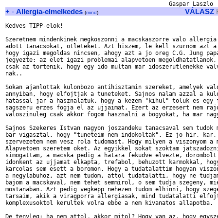
+
-
Allergia-elmelkedes
VÁLASZ
(
mind
)
Kedves TIPP-elok!

Szeretnem mindenkinek megkoszonni a macskaszorre valo allergia 
adott tanacsokat, otleteket. Azt hiszem, le kell szurnom azt a 
hogy igazi megoldas nincsen, ahogy azt a jo oreg C.G. Jung papa
jegyezte: az elet igazi problemai alapvetoen megoldhatatlanok, 
csak az tortenik, hogy egy ido multan mar idoszerutlenekke valv
nak.. 

Sokan ajanlottak kulonbozo antihisztamin szereket, amelyek valo
annyiban, hogy elfojtjak a tuneteket. Sajnos nalam azzal a kulo
hatassal jar a hasznalatuk, hogy a kezem "kihul" toluk es egy f
sagszeru erzes fogja el az ujjaimat. Ezert az erzesert nem rajo
valoszinuleg csak akkor fogom hasznalni a bogyokat, ha mar nagy
Sajnos Szekeres Istvan nagyon joszandeku tanacsaval sem tudok m
bar vigasztal, hogy "tuneteim nem indokoltak". Ez jo hir, kar, 
szervezetem nem vesz rola tudomast. Hogy milyen a viszonyom a m
Alapvetoen szeretem oket. Az egyikkel sokat szoktam jatszadozni
simogattam, a macska pedig a hatara fekudve elvezte, dorombolt 
idonkent az ujjamat elkapta, trefabol, behuzott karmokkal, hogy
karcolas sem esett a boromon. Hogy a tudatalattim hogyan viszon
a negylabuhoz, azt nem tudom, attol tudatalatti, hogy ne tudjam
bajom a macskaval, nem tehet semmirol, o sem tudja szegeny, mie
mostanaban. Azt pedig vegkepp nehezen tudom elhinni, hogy szege
tarsaim, akik a viragporra allergiasak, mind tudatalatti elfojt
komplexusoktol kerultek volna ebbe a nem kivanatos allapotba.

De tenyleg: ha nem attol, akkor mitol? Hogy van az, hogy egysze