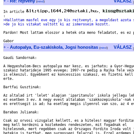
+
-
Re: rejtveny
VÁLASZ
(
mind
)
In article 
>, 
>Hallottam masfel eve egy jo kis rejtvenyt, a megoldast azota 
>de jo kis vitakat valtott ki az ismeroseim kozott.
Pardon! Most lattam eloszor a hetek ota meno feladatot, es ez p
+
-
Autopalya, Eu-szakiskola, Jogsi honositas
VÁLASZ
(
mind
)
Gaudi Sandornak:

A Hegyeshalom-Becs autopalya mar kesz, es jarhato; a Gyor-Hegye
szakasz hatarideje 1995 evvege; 1997-re pedig a Rajka fele veze
is elkeszul. Egyebkent ez koncesszios szakasz, es fizetni kell 
erte.

Bartfai Gusztinak:

Az altalad irt 'lelet' alapjan 'iparitanulo' iskola jellegu leh
ez esetben 3 ev. A negy evest altalaban 'szakkozepiskola'-nak n
es erettsegit is ad; ha esetleg megis ilyenrol van szo, az 4 ev
Barabas Julianak:

Csak az orvosi vizsgalat kellett, es a hiteles! magyar forditas
meg kell kerdezni a kozlekedes rendeszeten, mit fogadnak el

hitelesnek, mert regebben csak az Orszagos Fordito Iroda volt j
hetekig is tarthat, meg surgossegi felarral is. Ezzel erdemes k