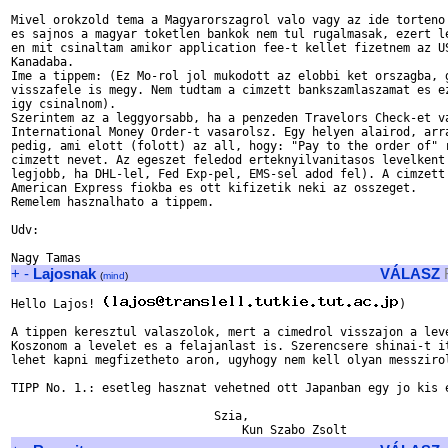
Mivel orokzold tema a Magyarorszagrol valo vagy az ide torteno 
es sajnos a magyar toketlen bankok nem tul rugalmasak, ezert le
en mit csinaltam amikor application fee-t kellet fizetnem az US
Kanadaba.

Ime a tippem: (Ez Mo-rol jol mukodott az elobbi ket orszagba, g
visszafele is megy. Nem tudtam a cimzett bankszamlaszamat es ez
igy csinalnom).

Szerintem az a leggyorsabb, ha a penzeden Travelors Check-et va
International Money Order-t vasarolsz. Egy helyen alairod, arra
pedig, ami elott (folott) az all, hogy: "Pay to the order of" r
cimzett nevet. Az egeszet feledod erteknyilvanitasos levelkent 
legjobb, ha DHL-lel, Fed Exp-pel, EMS-sel adod fel). A cimzett 
American Express fiokba es ott kifizetik neki az osszeget.

Remelem hasznalhato a tippem.

Udv:

+
-
Lajosnak
VÁLASZ
(
mind
)
Hello Lajos! 
)

A tippen keresztul valaszolok, mert a cimedrol visszajon a leve
Koszonom a levelet es a felajanlast is. Szerencsere shinai-t it
lehet kapni megfizetheto aron, ugyhogy nem kell olyan messzirol
TIPP No. 1.: esetleg hasznat vehetned ott Japanban egy jo kis e
                             Szia,
