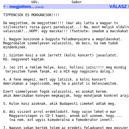
+
-
megjottem...
VÁLASZ
(
mind
)
TIPPENCSEK ES MOKKANCSOK!!!!

De megjottem, de megjottem!!!! (mar aki latta a magyar tv

szilveszteri rozsa gyuri parodiajat...) Na, most melyik oldalro
valasszak?...HOPP, egy macska!!! (footnote: imadom a macskakat.
1. Nagyon koszonom a bugyuta feladmanyaimra a megoldasokat.

Megprobalok szemelyesen valaszolni, de bocs, ha nem tudok

mindenkinek.

2. Szinten kosz a sok Jarrett (kolni koncert) javaslatot.

Kb. negyvenet kaptam.

3. (ez itt a reklam helye, kosz, hollosi jozsi!!!! meg mindig

 terjesztem funek fanak, ez a HIX egy nagyszeru dolog.)

4. A fene megesz, mert ugy latszik, a kolni koncert

Amerikaban a legolcsobb, meg ha a postat is beleszamitom.

Ezert szemelyesen fogok valaszolni, es azokat kerem,

akik Amerikaban konnyen megkapjak, hogy mondjanak konkret araja
5. Kulon kosz azoknak, akik Budapesti cimeket adtak meg.

6. Aki viszont arrol erdeklodott, hogy vajon lehet-e mar

   Magyarorszagon is CD-t kapni, annak azt uzenem, hogy....

   (na nem, ezt ugyis kimoderalna a fomoderator innet).

7. Nagyon sokan kertek tolem az eredeti feladvanyt meg egyszer.