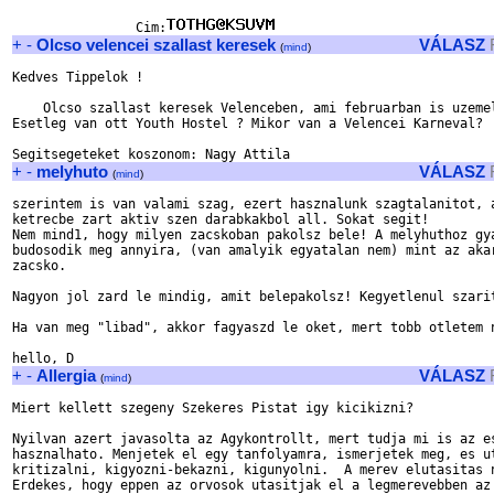
                Cim:
+
-
Olcso velencei szallast keresek
VÁLASZ
(
mind
)
Kedves Tippelok !

    Olcso szallast keresek Velenceben, ami februarban is uzemel
Esetleg van ott Youth Hostel ? Mikor van a Velencei Karneval?

+
-
melyhuto
VÁLASZ
(
mind
)
szerintem is van valami szag, ezert hasznalunk szagtalanitot, a
ketrecbe zart aktiv szen darabkakbol all. Sokat segit! 

Nem mind1, hogy milyen zacskoban pakolsz bele! A melyhuthoz gya
budosodik meg annyira, (van amalyik egyatalan nem) mint az akar
zacsko.

Nagyon jol zard le mindig, amit belepakolsz! Kegyetlenul szarit
Ha van meg "libad", akkor fagyaszd le oket, mert tobb otletem n
+
-
Allergia
VÁLASZ
(
mind
)
Miert kellett szegeny Szekeres Pistat igy kicikizni?

Nyilvan azert javasolta az Agykontrollt, mert tudja mi is az es
hasznalhato. Menjetek el egy tanfolyamra, ismerjetek meg, es ut
kritizalni, kigyozni-bekazni, kigunyolni.  A merev elutasitas n
Erdekes, hogy eppen az orvosok utasitjak el a legmerevebben az 