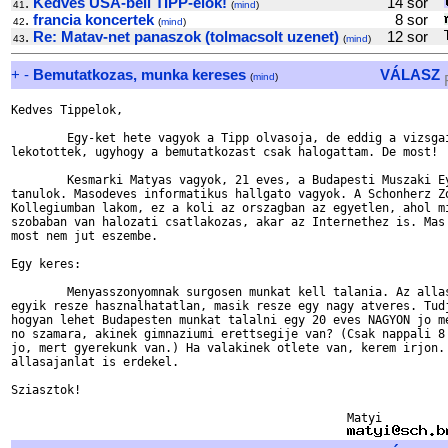
.
Kedves USA-beli TIPP-elok!
14 sor
41
(
mind
)
.
francia koncertek
8 sor
42
(
mind
)
.
Re: Matav-net panaszok (tolmacsolt uzenet)
12 sor
43
(
mind
)
+
-
Bemutatkozas, munka kereses
VÁLASZ
(
mind
)
Kedves Tippelok,

	Egy-ket hete vagyok a Tipp olvasoja, de eddig a vizsgaim elegge 

lekotottek, ugyhogy a bemutatkozast csak halogattam. De most!

	Kesmarki Matyas vagyok, 21 eves, a Budapesti Muszaki Eygetemen 

tanulok. Masodeves informatikus hallgato vagyok. A Schonherz Zo
Kollegiumban lakom, ez a koli az orszagban az egyetlen, ahol mi
szobaban van halozati csatlakozas, akar az Internethez is. Mas 
most nem jut eszembe.

Egy keres:

	Menyasszonyomnak surgosen munkat kell talania. Az allashirdetesek 

egyik resze hasznalhatatlan, masik resze egy nagy atveres. Tudj
hogyan lehet Budapesten munkat talalni egy 20 eves NAGYON jo me
no szamara, akinek gimnaziumi erettsegije van? (Csak nappali 8 
jo, mert gyerekunk van.) Ha valakinek otlete van, kerem irjon. 
allasajanlat is erdekel.

Sziasztok!

						Matyi
