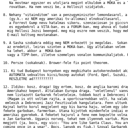
   Na mostmar egyszer es utoljara megint elkuldom a MOKA es a T
   rovatban. Ha nem veszi be, a Hollosit szidjatok.

8. Nehany "vitainditom" van a penzugyminiszter lemondasarol, a 
   (gy.k.: ez NEM egy amerikai tv-allomas) elnokvaltasarol,

   a Forrest Gump nevu hatalmas sikeru, szenzaciosan jo giccsro
   es egyebekrol a VITA-ban, es a FORUM-ban, meg ahova el tudok
  mig Hollosi Jozsi beenged. meg mig eszre nem veszik, hogy mek
  E-mail koltseg mostanaban.

9. A Sasha szobakra eddig meg NEM erkezett jo megoldas.  Sokan 
  az eredetit, leiras szinten a MOKA-ban. Ugy altalaban velem

  ha lehet, akkor a  MOKA-ban

  vagy a TIPP-ben, illetve szemelyes vonalon kommunikaljatok. P
10. Persze (sokaknak). Brower-fele fix point theorem.

11. Ki tud Budapest kornyeken egy megbizhato autokereskedot aki
   AUTOMATA sebvaltos kicsi/kozep autokat (Ford, Opel, Suzuki, 
   RESZLETRE ad??????????

12. Ildiko: kosz, draga! Ugy ertem, kosz, de anglia baromi drag
  Amerikahoz kepest. Altalaban Europa draga. "veletlenul" vanna
  nem listazott Garbarek felveteleim, tobbek kozt a Debreceni k
  (Magam is ott voltam rajta, a sportcsarnokban volt, ha valaki
 emlexik a Debreceni Jazz Fesztivalok hangulatara. Fenn ultunk 
Hajnal ketto korul megjelent egy kis barna haju, velem egy idos
fekete garboban, farmerban. Utana kijottek mindenfele indiai es
amerikai gyerekek. A feketet hajurol a fene nem kepzelte volna,
o Jan Garbarek. Ugyanis norveg, tehat nem ilyennek vartuk. Mind
megjott (ja, bocs, egy vicc: "You are like Santa Claus. You are
coming once in a year". Bocs, lanyok es fiuk.) Szoval Garbarek
