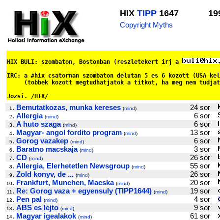
HIX
TIPP
1647
19
Copyright Myths
HIX BULI: szombaton, Bostonban (reszletekert irj a 
IRC: a #hix csatornan szombaton delutan 5 es 6 kozott (USA kel
     (tobbek kozott megtudhatjatok a titkot, ha meg nem tudjat
Jozsi. /HIX/
.
Bemutatkozas, munka kereses
24 sor
1
(
mind
)
.
Allergia
6 sor
2
(
mind
)
.
A huto szaga
6 sor
3
(
mind
)
.
Magyar- angol fordito program
13 sor
4
(
mind
)
.
Gorog vazakep
6 sor
5
(
mind
)
.
Baratno macskaja
3 sor
6
(
mind
)
.
CD
26 sor
7
(
mind
)
.
Allergia, Elerhetetlen Newsgroup
55 sor
8
(
mind
)
.
Zold konyv, de ...
26 sor
9
(
mind
)
.
Frankfurt, Munchen, Macska
20 sor
10
(
mind
)
.
Re: Gorog vaza + egyensuly (TIPP1644)
19 sor
11
(
mind
)
.
Pen pal
4 sor
12
(
mind
)
.
ABS es lejto
9 sor
13
(
mind
)
.
Magyar igealakok
61 sor
14
(
mind
)