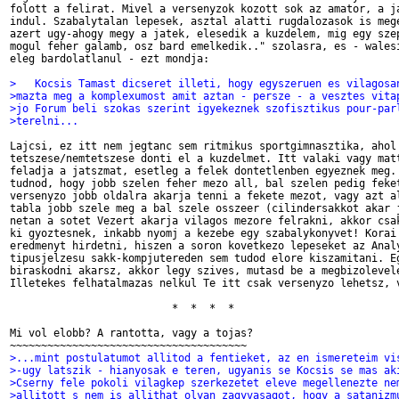
folott a felirat. Mivel a versenyzok kozott sok az amator, a ja
indul. Szabalytalan lepesek, asztal alatti rugdalozasok is mege
azert ugy-ahogy megy a jatek, elesedik a kuzdelem, mig egy szep
mogul feher galamb, osz bard emelkedik.." szolasra, es - walesi
eleg bardolatlanul - ezt mondja:

>   Kocsis Tamast dicseret illeti, hogy egyszeruen es vilagosa
>mazta meg a komplexumost amit aztan - persze - a vesztes vita
>jo Forum beli szokas szerint igyekeznek szofisztikus pour-par
>terelni...
Lajcsi, ez itt nem jegtanc sem ritmikus sportgimnasztika, ahol 
tetszese/nemtetszese donti el a kuzdelmet. Itt valaki vagy matt
feladja a jatszmat, esetleg a felek dontetlenben egyeznek meg. 
tudnod, hogy jobb szelen feher mezo all, bal szelen pedig feket
versenyzo jobb oldalra akarja tenni a fekete mezot, vagy azt al
tabla jobb szele meg a bal szele osszeer (cilindersakkot akar j
netan a sotet Vezert akarja vilagos mezore felrakni, akkor csak
ki gyoztesnek, inkabb nyomj a kezebe egy szabalykonyvet! Korai 
eredmenyt hirdetni, hiszen a soron kovetkezo lepeseket az Analy
tipusjelzesu sakk-kompjutereden sem tudod elore kiszamitani. Eg
biraskodni akarsz, akkor legy szives, mutasd be a megbizolevele
Illetekes felhatalmazas nelkul Te itt csak versenyzo lehetsz, v
                          *  *  *  *

Mi vol elobb? A rantotta, vagy a tojas?

>...mint postulatumot allitod a fentieket, az en ismereteim vi
>-ugy latszik - hianyosak e teren, ugyanis se Kocsis se mas ak
>Cserny fele pokoli vilagkep szerkezetet eleve megellenezte ne
>allitott s nem is allithat olyan zagyvasagot, hogy a satanizm