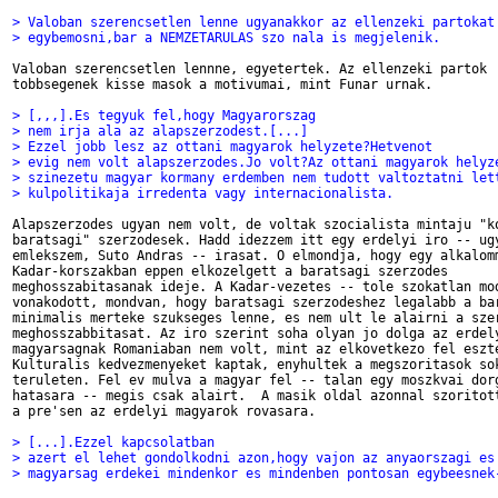
> Valoban szerencsetlen lenne ugyanakkor az ellenzeki partokat
> egybemosni,bar a NEMZETARULAS szo nala is megjelenik.
Valoban szerencsetlen lennne, egyetertek. Az ellenzeki partok

tobbsegenek kisse masok a motivumai, mint Funar urnak. 

> [,,,].Es tegyuk fel,hogy Magyarorszag 
> nem irja ala az alapszerzodest.[...]
> Ezzel jobb lesz az ottani magyarok helyzete?Hetvenot
> evig nem volt alapszerzodes.Jo volt?Az ottani magyarok helyz
> szinezetu magyar kormany erdemben nem tudott valtoztatni let
> kulpolitikaja irredenta vagy internacionalista.
Alapszerzodes ugyan nem volt, de voltak szocialista mintaju "ko
baratsagi" szerzodesek. Hadd idezzem itt egy erdelyi iro -- ugy
emlekszem, Suto Andras -- irasat. O elmondja, hogy egy alkalomm
Kadar-korszakban eppen elkozelgett a baratsagi szerzodes

meghosszabitasanak ideje. A Kadar-vezetes -- tole szokatlan mod
vonakodott, mondvan, hogy baratsagi szerzodeshez legalabb a bar
minimalis merteke szukseges lenne, es nem ult le alairni a szer
meghosszabbitasat. Az iro szerint soha olyan jo dolga az erdely
magyarsagnak Romaniaban nem volt, mint az elkovetkezo fel eszte
Kulturalis kedvezmenyeket kaptak, enyhultek a megszoritasok sok
teruleten. Fel ev mulva a magyar fel -- talan egy moszkvai dorg
hatasara -- megis csak alairt.  A masik oldal azonnal szoritott
a pre'sen az erdelyi magyarok rovasara. 

> [...].Ezzel kapcsolatban 
> azert el lehet gondolkodni azon,hogy vajon az anyaorszagi es
> magyarsag erdekei mindenkor es mindenben pontosan egybeesnek