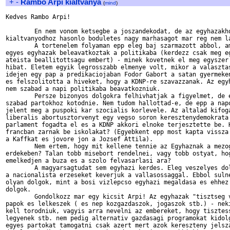
+
-
Rambo Arpi kialtvanya
(
mind
)
Kedves Rambo Arpi!

	En nem vonom ketsegbe a joszandekodat, de az egyhazakhoz intezett 

kialtvanyodhoz hasonlo boduletes nagy marhasagot mar reg nem la
	A tortenelem folyaman epp eleg baj szarmazott abbol, amikor az 

egyes egyhazak beleavatkoztak a politikaba (kerdezz csak meg eg
ateista beallitottsagu embert) - minek kovetnek el meg egyszer 
hibat. Eletem egyik legrosszabb elmenye volt, mikor a valasztas
idejen egy pap a predikaciojaban Fodor Gabort a satan gyermeken
es felszolitotta a hiveket, hogy a KDNP-re szavazzanak. Az egyh
nem szabad a napi politikaba beavatkozniuk.	

	Persze bizonyos dolgokra felhivhatjak a figyelmet, de ennek nem 

szabad partokhoz kotodnie. Nem tudom hallottad-e, de epp a napo
jelent meg a puspoki kar szocialis korlevele. Az altalad kifoga
liberalis abortusztorvenyt egy vegso soron keresztenydemokrata 
parlament fogadta el es a KDNP akkori elnoke terjesztette be. H
francban zarnak be iskolakat? (Egyebkent epp most kapta vissza 
a Kaffkat es jovore jon a Jozsef Attila).

	Nem ertem, hogy mit kellene tennie az Egyhaznak a mezogazdasag 

erdekeben? Talan tobb misebort rendelnei, vagy tobb ostyat, hog
emelkedjen a buza es a szolo felvasarlasi ara?

	A magyarsagtudat sem egyhazi kerdes. Eleg veszelyes dolog, amikor 

a nacionalista erzeseket keverjuk a vallasossaggal. Ebbol sulne
olyan dolgok, mint a bosi vizlepcso egyhazi megaldasa es ehhez 
dolgok. 

	Gondolkozz mar egy kicsit Arpi! Az egyhazak "tisztseg viseloi" 

papok es lelkeszek ( es nep kozgazdaszok, jogaszok stb.) - neki
kell torodniuk, vagyis arra nevelni az embereket, hogy tisztess
legyenek stb. nem pedig alternativ gazdasagi programokat kidolg
egyes partokat tamogatni csak azert mert azok kereszteny jelsza