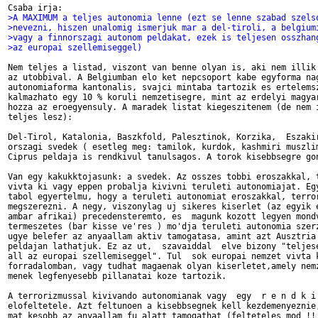
>A MAXIMUM a teljes autonomia lenne (ezt se lenne szabad szels
>nevezni, hiszen unalomig ismerjuk mar a del-tiroli, a belgium
>vagy a finnorszagi autonom peldakat, ezek is teljesen osszhan
>az europai szellemiseggel)
Nem teljes a listad, viszont van benne olyan is, aki nem illik 
az utobbival. A Belgiumban elo ket nepcsoport kabe egyforma nag
autonomiaforma kantonalis, svajci mintaba tartozik es ertelemsz
kalmazhato egy 10 % koruli nemzetisegre, mint az erdelyi magyar
hozza az eroegyensuly. A maradek listat kiegeszitenem (de nem i
teljes lesz):

Del-Tirol, Katalonia, Baszkfold, Palesztinok, Korzika,  Eszakir
orszagi svedek ( esetleg meg: tamilok, kurdok, kashmiri muszlim
Ciprus peldaja is rendkivul tanulsagos. A torok kisebbsegre gon
Van egy kakukktojasunk: a svedek. Az osszes tobbi eroszakkal, t
vivta ki vagy eppen probalja kivivni teruleti autonomiajat. Egy
tabol egyertelmu, hogy a teruleti autonomiat eroszakkal, terror
megszerezni. A negy, viszonylag uj sikeres kiserlet (az egyik e
ambar afrikai) precedensteremto, es  magunk kozott legyen mondv
termeszetes (bar kisse ve'res ) mo'dja teruleti autonomia szerz
ugye belefer az anyaallam aktiv tamogatasa, amint azt Ausztria 
peldajan lathatjuk. Ez az ut,  szavaiddal  elve bizony "teljese
all az europai szellemiseggel". Tul  sok europai nemzet vivta k
forradalomban, vagy tudhat magaenak olyan kiserletet,amely nemz
menek legfenyesebb pillanatai koze tartozik.

A terrorizmussal kivivando autonomianak vagy  egy  r e n d k i 
elofeltetele. Azt feltunoen a kisebbsegnek kell kezdemenyeznie,
mat kesobb az anyaallam fu alatt tamogathat (felteteles mod !!!