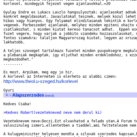
korlevel, mindegyik fejezet vegen ajanlasokkal.=20

Gyulay Endre es Lukacs Laszlo hangsulyoztak: ajanlasokat adnak 
konkret megoldasokat. Javaslatokat tesznek, melyek kozul lehet 
hibas vagy hianyos. Egy folyamat elinditasanak tekintik e korle
vegenek. Parbeszedet ajanlanak, melyhez minden epiteni ohajto e
csatlakozhat, s minden kiutat kereso tanacsot adhat.  Eppen eze
fuzet vegere, hogy varjak a jobbito szandeku hozzaszolasokat, m
fontos szamukra: talaljon Magyarorszag kiutat, legyen az orszag
lakhatobb.

A teljes szoveget tartalmazo fuzetet minden puspoksegre megkuld
a plebaniak megkaptak, igy eljuthat minden erdeklodohoz, s ezze
megkezdodhet."

.........

Es most, Arpikam, meg egy jo hir.

http://www.theol.u-szeged.hu/korlevel
+
-
Alapszerzodes
(
mind
)
Kedves Csaba!

>Kedves Robert(vezetekneved neve nem derul ki)
Vezeteknevem neve:Doczi.Ezt olvashatod a felado utan.A Forum to
valoszinuleg ismeri,ellentetben a tieddel,ami feltetelezem nem 
A kulugyminiszter helyesen mondta a szlovak szerzodes kapcsan,h