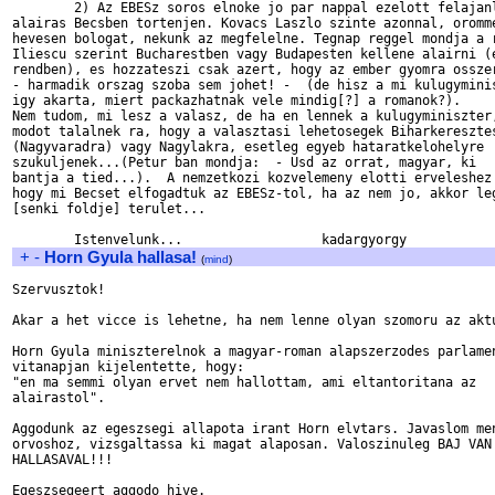
	2) Az EBESz soros elnoke jo par nappal ezelott felajanlja, hogy az

alairas Becsben tortenjen. Kovacs Laszlo szinte azonnal, oromme
hevesen bologat, nekunk az megfelelne. Tegnap reggel mondja a r
Iliescu szerint Bucharestben vagy Budapesten kellene alairni (e
rendben), es hozzateszi csak azert, hogy az ember gyomra osszer
- harmadik orszag szoba sem johet! -  (de hisz a mi kulugyminis
igy akarta, miert packazhatnak vele mindig[?] a romanok?).

Nem tudom, mi lesz a valasz, de ha en lennek a kulugyminiszter,
modot talalnek ra, hogy a valasztasi lehetosegek Biharkeresztes
(Nagyvaradra) vagy Nagylakra, esetleg egyeb hataratkelohelyre  
szukuljenek...(Petur ban mondja:  - Usd az orrat, magyar, ki

bantja a tied...).  A nemzetkozi kozvelemeny elotti erveleshez 
hogy mi Becset elfogadtuk az EBESz-tol, ha az nem jo, akkor leg
[senki foldje] terulet... 

+
-
Horn Gyula hallasa!
(
mind
)
Szervusztok!

Akar a het vicce is lehetne, ha nem lenne olyan szomoru az aktu
Horn Gyula miniszterelnok a magyar-roman alapszerzodes parlamen
vitanapjan kijelentette, hogy:

"en ma semmi olyan ervet nem hallottam, ami eltantoritana az

alairastol".

Aggodunk az egeszsegi allapota irant Horn elvtars. Javaslom men
orvoshoz, vizsgaltassa ki magat alaposan. Valoszinuleg BAJ VAN 
HALLASAVAL!!!

Egeszsegeert aggodo hive.
