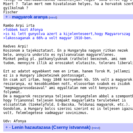
Miert ?  Talan mert nem hivatalosan helyes, ha a horvatok szerb
gyilkolnak ?

+
-
magyarok aranya
(
mind
)
>Tobbek kozt Afonya
>is ki lett gunyolva azert a kijelenteseert,hogy Magyarorszag
>lakossaganak a 66%-a volt magyar 1910-ben.
Kedves Arpi!

Koszonom a tajekoztatast. En a Hungaryba nagyon ritkan nezek 

bele, annyira undorito es nyilvanvaloan magyarellenes. 

Minket pedig pl. patkanylyuknak (rathole) beceznek, ami nem

tudom, mennyire illik az eroszakot elutasito, tolerans liberali
Ezt az adatot egyebkent nem en irtam, hanem Torok M, jellemzi

ez is a Hungary idezeteinek pontossagat. 

En csak azt irtam, hogy 1848 kornyeken kb. 55% volt a magyarok

reszaranya, ez kesobbiekben nott, elsosorban svabok es zsidok

"megmagyarosodasaval" ami egyaltalan nem volt kenyszeru 

folyamat. 

De a magyarok reszaranya teljesen lenyegtelen abbol a szempontb
hogy Trianonnal teljesen kompakt magyarlakta teruleteket is 

elcsatoltak (Szekelyfold, E-Bacska, feldunai magyarok, etc.). 

Gondolom, a Hungary bolcs szerzoi szerint ez is teljesen igazsa
volt, felemlegetese vadmagyar sovinizmus. 

+
-
Lenin hazautazasa (Cserny istvannak)
(
mind
)