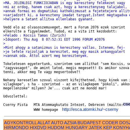
>MA, JELENLEGI FUNKCIOJABAN is egy kereszteny felekezet vagy
>mi az ordog, hanem csak azt, hogy a keresztenyseg talajabol,
>annak formai es dogmatikai kathekizmusat a fejetetejere allit
>sarjadzott ki, a kereszteny imadat targyat,Istent megtagadva 
>helyere a Satant allitva ellenlabas gyanant.
Vedd elo az olvasoszemuveget, mert a Forum 2076 ezek szerint

>Felado : Kocsis Tamas (Zurich)
>Idopont: Thu Aug  8 07:52:31 EDT 1996 FORUM #2076
>
>Mint ahogy a satanizmus is kereszteny vallas. Istenem, fej-
>je lefele rajzoljak a keresztet, meg egy masik arkangyalert
>vannak oda. Attol azert meg keresztenyek.
Tokeletesen egyetertunk, szerintem sem allithat "sem Kocsis, se
"zagyvasagot", de amint latod, megis megesett! Es amikor szova 
tenni, akkor meg Te vagy megsertodve?! 

Nehany keresetlen szoval viszont kifejthetned, hogy kinek van i
vilagkepe", s ha - szerinted - az en vilagkepem "pokoli", akkor
megellenzoke" milyen? Je'... csak azt ne mondd mar!

Udvozlettel:

Cserny Pista   MTA Atommagkutato Intezet, Debrecen (mailto:
http://esca.atomki.hu/~cserny
               WWW homepage  
AGYKONTROLL
ALLAT
AUTO
AZSIA
BUDAPEST
CODER
DOS
HIRMONDO
HIXDVD
HUDOM
HUNGARY
JATEK
KEP
KONYH