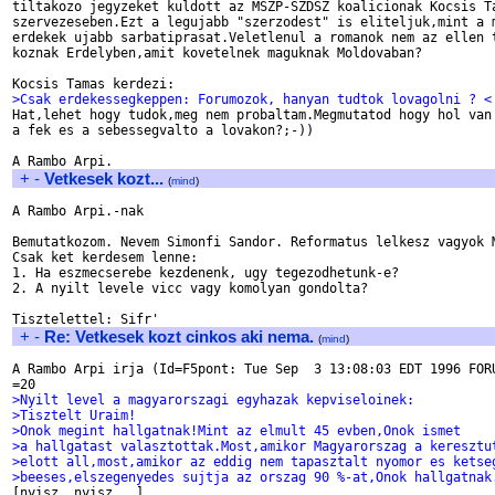
tiltakozo jegyzeket kuldott az MSZP-SZDSZ koalicionak Kocsis Ta
szervezeseben.Ezt a legujabb "szerzodest" is eliteljuk,mint a m
erdekek ujabb sarbatiprasat.Veletlenul a romanok nem az ellen t
koznak Erdelyben,amit kovetelnek maguknak Moldovaban?

>Csak erdekessegkeppen: Forumozok, hanyan tudtok lovagolni ? <

Hat,lehet hogy tudok,meg nem probaltam.Megmutatod hogy hol van

a fek es a sebessegvalto a lovakon?;-))

+
-
Vetkesek kozt...
(
mind
)
A Rambo Arpi.-nak

Bemutatkozom. Nevem Simonfi Sandor. Reformatus lelkesz vagyok M
Csak ket kerdesem lenne:

1. Ha eszmecserebe kezdenenk, ugy tegezodhetunk-e?

2. A nyilt levele vicc vagy komolyan gondolta?

+
-
Re: Vetkesek kozt cinkos aki nema.
(
mind
)
A Rambo Arpi irja (Id=F5pont: Tue Sep  3 13:08:03 EDT 1996 FORU
>Nyilt level a magyarorszagi egyhazak kepviseloinek:
>Tisztelt Uraim!
>Onok megint hallgatnak!Mint az elmult 45 evben,Onok ismet
>a hallgatast valasztottak.Most,amikor Magyarorszag a keresztu
>elott all,most,amikor az eddig nem tapasztalt nyomor es ketse
>beeses,elszegenyedes sujtja az orszag 90 %-at,Onok hallgatnak