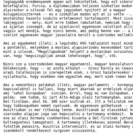
legnagyobb eredmenyenek eppen azt tekintettek, hogy ezt sikerul
belefoglalni. Furcsa, a diplomaciaban teljesen szokatlan modon 
alairaskor a szlovak fel egy jegyzeket nyujtott at a magyar

kulugyminiszternek -- es o szokatlan modon azt at is vette --, 
mostanihoz hasonlo szukito ertelmezest tartalmazott. Most viszo
labjegyzet -- mely, mint erre tobben ramutattak, nemcsak hogy s
az ajanlas szoveget, de az ajanlasrol egyenesen valotlant allit
vagyis azt mondja, hogy nincs benne, ami pedig benne van -- a k
szerint egyenesen magyar javaslatra kerult a szerzodes mellekle
Ami az egyebeket illeti: a legutobbi HVG tablazatot kozol minda
a pontokrol, melyekben a mostani alapszerzodes kevesebbet tarta
mint a szlovak. "Megallapodnak" helyett a mostaniban sorozatosa
van, hogy "megvizsgaljak annak lehetoseget, hogy", stb. 

Nincs szo a szerzodesben magyar egyetemrol, magyar konzulatusro
Emlekezzunk, hogy -- az azota elhunyt -- Grosz Karoly es Ceauce
aradi talalkozojan is szerepeltek ezek, s Grosz hazateresekor d
nyilatkozta, hogy ezekben nem egyeztek meg, mert ezek roman bel
Ami a nemzetkozi peldakat illeti, magyar parlamenti -- kormanyp
kepviseloktol is hallani, hogy miert akarnak az erdelyiek olyas
ami "sehol Europaban"  sincsen. Arrol, hogy mi van Europaban, e
pelda:  nem tudom, ki jart Alto-Adige olasz tartomanyban, azaz

Del-Tirolban, ahol kb. 300 ezer osztrak el. Itt a feliratok nem
hogy tobbsegukben nemet nyelvuek, de egyenesen gotbetusok -- am
Ausztriaban is mar ritkasag lenne. Ausztrianak az olaszokkal ko
szerzodes alapjan joga van kepviselni a tartomany erdekeit.  Ne
eve az olasz kormany csokkenteni kivanta a Del-Tirolnak juttato
koltsegvetesi tamogatast. A tartomany illetekesei azonnal Becsb
futottak panaszra, Ausztria intervenialt, es az olasz kormany a
szandekolt rendelkezest surgosen visszavonta.
