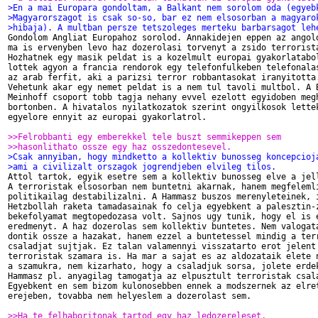
>En a mai Europara gondoltam, a Balkant nem sorolom oda (egyeb
>Magyarorszagot is csak so-so, bar ez nem elsosorban a magyaro
>hibaja). A multban persze tetszoleges merteku barbarsagot leh

Gondolom Angliat Europahoz sorolod. Annakidejen eppen az angolo
ma is ervenyben levo haz dozerolasi torvenyt a zsido terrorista
Hozhatnek egy masik peldat is a kozelmult europai gyakorlatabol
lottek agyon a francia rendorok egy telefonfulkeben telefonalas
az arab ferfit, aki a parizsi terror robbantasokat iranyitotta.
Vehetunk akar egy nemet peldat is a nem tul tavoli multbol. A B
Meinhoff csoport tobb tagja nehany evvel ezelott egyidoben megh
bortonben. A hivatalos nyilatkozatok szerint ongyilkosok lettek
egyelore ennyit az europai gyakorlatrol.

>>Felrobbanti egy emberekkel tele buszt semmikeppen sem
>>hasonlithato ossze egy haz osszedontesevel. 
>Csak annyiban, hogy mindketto a kollektiv bunosseg koncepcioj
>ami a civilizalt orszagok jogrendjeben elvileg tilos. 

Attol tartok, egyik esetre sem a kollektiv bunosseg elve a jell
A terroristak elsosorban nem buntetni akarnak, hanem megfelemli
politikailag destabilizalni. A Hammasz buszos merenyleteinek, i
Hetzbollah raketa tamadasainak fo celja egyebkent a palesztin-z
bekefolyamat megtopedozasa volt. Sajnos ugy tunik, hogy el is e
eredmenyt. A haz dozerolas sem kollektiv buntetes. Nem valogata
dontik ossze a hazakat, hanem ezzel a buntetessel mindig a terr
csaladjat sujtjak. Ez talan valamennyi visszatarto erot jelent 
terroristak szamara is. Ha mar a sajat es az aldozataik elete n
a szamukra, nem kizarhato, hogy a csaladjuk sorsa, jolete erdek
Hammasz pl. anyagilag tamogatja az elpusztult terroristak csala
Egyebkent en sem bizom kulonosebben ennek a modszernek az elret
erejeben, tovabba nem helyeslem a dozerolast sem.

>>Ha te felhaboritonak tartod egy haz ledozereleset, 