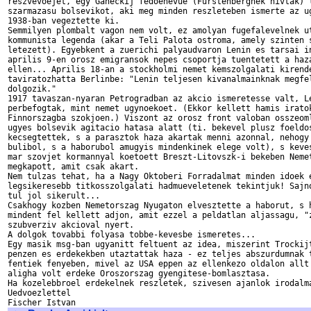
reszvevoejet, egy Ganeckij fedoenevue (Furstenbergnek hivtak) l
szarmazasu bolsevikot, aki meg minden reszleteben ismerte az ug
1938-ban vegeztette ki.

Semmilyen plombalt vagon nem volt, ez amolyan fugefalevelnek ut
kommunista legenda (akar a Teli Palota ostroma, amely szinten s
letezett). Egyebkent a zuerichi palyaudvaron Lenin es tarsai in
aprilis 9-en orosz emigransok nepes csoportja tuentetett a haza
ellen... Aprilis 18-an a stockholmi nemet kemszolgalati kirende
taviratozhatta Berlinbe: "Lenin teljesen kivanalmainknak megfel
dolgozik."

1917 tavaszan-nyaran Petrogradban az akcio ismeretesse valt, Le
perbefogtak, mint nemet ugynoekoet. (Ekkor kellett hamis iratok
Finnorszagba szokjoen.) Viszont az orosz front valoban osszeoml
ugyes bolsevik agitacio hatasa alatt (ti. bekevel plusz foeldos
kecsegtettek, s a parasztok haza akartak menni azonnal, nehogy 
bulibol, s a haborubol amugyis mindenkinek elege volt), s keves
mar szovjet kormannyal koetoett Breszt-Litovszk-i bekeben Nemet
megkapott, amit csak akart. 

Nem tulzas tehat, ha a Nagy Oktoberi Forradalmat minden idoek e
legsikeresebb titkosszolgalati hadmueveletenek tekintjuk! Sajno
tul jol sikerult...

Csakhogy kozben Nemetorszag Nyugaton elvesztette a haborut, s h
mindent fel kellett adjon, amit ezzel a peldatlan aljassagu, "z
szubverziv akcioval nyert.

A dolgok tovabbi folyasa tobbe-kevesbe ismeretes...

Egy masik msg-ban ugyanitt feltuent az idea, miszerint Trockijt
penzen es erdekekben utaztattak haza - ez teljes abszurdumnak t
fentiek fenyeben, mivel az USA eppen az ellenkezo oldalon allt 
aligha volt erdeke Oroszorszag gyengitese-bomlasztasa.

Ha kozelebbroel erdekelnek reszletek, szivesen ajanlok irodalma
Uedvoezlettel
