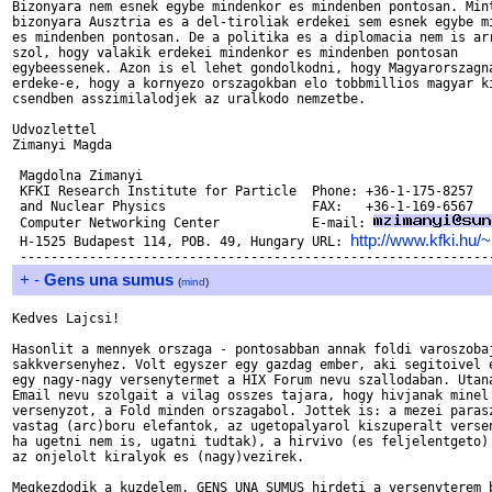
Bizonyara nem esnek egybe mindenkor es mindenben pontosan. Mint
bizonyara Ausztria es a del-tiroliak erdekei sem esnek egybe mi
es mindenben pontosan. De a politika es a diplomacia nem is arr
szol, hogy valakik erdekei mindenkor es mindenben pontosan

egybeessenek. Azon is el lehet gondolkodni, hogy Magyarorszagna
erdeke-e, hogy a kornyezo orszagokban elo tobbmillios magyar ki
csendben asszimilalodjek az uralkodo nemzetbe. 

Udvozlettel

Zimanyi Magda

 Magdolna Zimanyi                         

 KFKI Research Institute for Particle  Phone: +36-1-175-8257

 and Nuclear Physics                   FAX:   +36-1-169-6567

 Computer Networking Center            E-mail: 
http://www.kfki.hu
 H-1525 Budapest 114, POB. 49, Hungary URL: 
+
-
Gens una sumus
(
mind
)
Kedves Lajcsi!

Hasonlit a mennyek orszaga - pontosabban annak foldi varoszobaj
sakkversenyhez. Volt egyszer egy gazdag ember, aki segitoivel e
egy nagy-nagy versenytermet a HIX Forum nevu szallodaban. Utana
Email nevu szolgait a vilag osszes tajara, hogy hivjanak minel 
versenyzot, a Fold minden orszagabol. Jottek is: a mezei parasz
vastag (arc)boru elefantok, az ugetopalyarol kiszuperalt versen
ha ugetni nem is, ugatni tudtak), a hirvivo (es feljelentgeto) 
az onjelolt kiralyok es (nagy)vezirek. 

Megkezdodik a kuzdelem. GENS UNA SUMUS hirdeti a versenyterem b