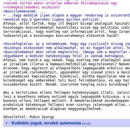
>>minek tartod akkor artatlan emberek felrobbantasat egy 
>>tomegkozlekedesi eszkozon?
>Buncslekmenynek. ...
> ...Vagy mondjuk ilyen alapon a magyar rendorseg is osszeront
>mondjuk egy 6 gyerekes cigany gyilkos putrijat.

Afonya, attol tartok, hogy itt megint bicego analogiat hasznals
kozonseges buncselekmenyt hasonlitasz ossze egy politikai indit
terrorakcioval. Vagy esetleg van informaciod arrol, hogy Izrael
ledozeroljak a kozonseges buncselekmenyt elkovetok hazat? 

>Osszefoglalva: az a velemenyem, hogy egy civilizalt orszag jo
>bizonyos eszkozoket nem alkalmazhat, es ez fuggetlen attol, h
>buncselekmenyt akar veluk megtorolni. (Amugy sem a megtorlas 
>Egyebkent a modszer hatekonysaga felol is vannak ketsegeim. 

Afonya, nem tunik-e ugy neked, hogy esetleg nem alkalmazol azon
az izraeliek illetve a Hammasz/Hetzbollah megitelesenel? Nekem 
erzesem, hogy egyreszt az elkepzelheto legmagasabb erkolcsi mer
az izraeliek cselekedeteit, ugyanakkor egy szavad sincs a masik
cselekedeivel kapcsolatban. Ezenkivul, mintha egyaltalan nem er
kulonbseget egy emberekkel teli busz felrobbantasa, es egy haz 
osszedontese kozott. Mondd, szerinted tenyleg nincs kulonbseg?

Ami a terrorizmus elleni fellepes hatekonysagat illeti, valoszi
lesz a kovetkezo nehany evtized egyik legnagyobb kihivasa, a sz
bunozes elleni fellepes mellett. A demokraciaknak mindenkeppen 
probalniuk hatekonyan fellepni ezen szornyu jelensegek ellen, e
esetben az demokraciak alaposan meggyongulhetnek.

+
-
Kollektiv jogok, teruleti autonomia
(
mind
)