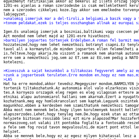
egyezmenyt ratifikaljak akkor az bekerul az illeto orszag jogre
1201-es ajanlas a roman szerzodesbe is csak mellekletkent kerul
nem a szerzodes cikkelyei koze.Igy akkor sem emelkedne torvenye
>unalomig ismerjuk mar a del-tiroli,a belgiumi,a baszk vagy a 
>tonom peldakat,ezek is teljes osszhangban allnak az europai s
Igen.Es unalomig ismerjuk a boszniai,baltikumi vagy csecsen pel
>barmilyen jogsertes tortenjek Erdelyben.A roman fel barmit me

hozzateszed,hogy nem lehet nemzetkozi botranyt csapni.Ez tenyle
tavol all a kormanytol,de minden jogsertes ellen felemelheti a 
is,felteve,hogy akarja.Ha viszont a romanok nem akarnak autonom
erre sem a nemzetkozi jog,sem az ET,sem az EU,sem pedig a NATO 
kotelezni.

>Kivesszuk a sajat kezunkbol a tiltakozas fegyveret amely az e
>zunk a jogsertesek teruleten.Erre mondom en,hogy ez nem mas,m
>LAS

Hat ha erre mondod,akkor tevedsz.Megegyszer mondom,BARMILYEN jo
tortenik tiltakozhatunk.Az autonomia elol valo elzarkozas viszo
tes.A kornyezo orszagok eleg regen es eleg vilagosan ertesre ad
etnikai alapu autonomiarol hallani sem akarnak.Ezert a nyugatto
kozhatnank,meg egy homlokrancolast sem kaptak.Legyunk oszintek 
magunkhoz,ebben a kerdesben nem szamithatunk nemzetkozi tamogat
Abba most nem mennek bele,hogy ilyen korulmenyek kozott kellett
alapszerzodes.Lehet,hogy tenyleg nem.De,hogy ezek utan az ottan
helyzete biztosan rosszabb lesz ezt mire alapozod?Mar hozzaferh
normaszoveg,sot valaki itt pontokba foglalta a fontosabb reszek
a fele sem fog rovid tavon megvalosulni,de miert pont ettol les
helyzet.

Abba se mennek bele,hogy ez az egesz milyen kihatassal lesz a '