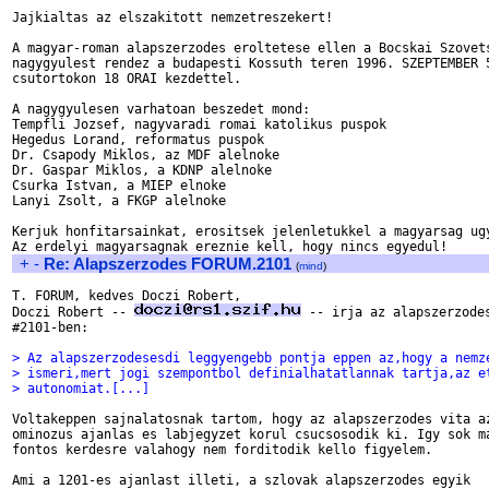
Jajkialtas az elszakitott nemzetreszekert!

A magyar-roman alapszerzodes eroltetese ellen a Bocskai Szovets
nagygyulest rendez a budapesti Kossuth teren 1996. SZEPTEMBER 5
csutortokon 18 ORAI kezdettel.

A nagygyulesen varhatoan beszedet mond:

Tempfli Jozsef, nagyvaradi romai katolikus puspok

Hegedus Lorand, reformatus puspok

Dr. Csapody Miklos, az MDF alelnoke

Dr. Gaspar Miklos, a KDNP alelnoke

Csurka Istvan, a MIEP elnoke

Lanyi Zsolt, a FKGP alelnoke

Kerjuk honfitarsainkat, erositsek jelenletukkel a magyarsag ugy
+
-
Re: Alapszerzodes FORUM.2101
(
mind
)
T. FORUM, kedves Doczi Robert,

Doczi Robert -- 
 -- irja az alapszerzodes
#2101-ben:

> Az alapszerzodesesdi leggyengebb pontja eppen az,hogy a nemz
> ismeri,mert jogi szempontbol definialhatatlannak tartja,az e
> autonomiat.[...]
Voltakeppen sajnalatosnak tartom, hogy az alapszerzodes vita az
ominozus ajanlas es labjegyzet korul csucsosodik ki. Igy sok ma
fontos kerdesre valahogy nem forditodik kello figyelem. 

Ami a 1201-es ajanlast illeti, a szlovak alapszerzodes egyik
