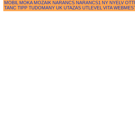
MOBIL
MOKA
MOZAIK
NARANCS
NARANCS1
NY
NYELV
OTT
TANC
TIPP
TUDOMANY
UK
UTAZAS
UTLEVEL
VITA
WEBMES