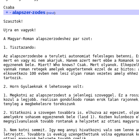
+
-
alapszer-zodes
(
mind
)
Szasztok!

Ujra en vagyok! 

A Magyar-Roman alapszerzodeshez par szot:

1. Tisztazando:

Az alapszerzodesbe a teruleti autonomiat felesleges betenni. Es
mert en vagy mi nem akarjuk. Hanem azert mert ebbe a Romanok so
egyznenek bele. Miert? Who knows? Csak. Mert olyanok. Elkepzelh
vannak roman retegek amelyek egyetertenek ezzel de az biztos: a
elkovetkezo 100 evben nem lesz olyan roman vezetes amely ehhez 
tartozik.

2. Horn Gyulaeknak 4 lehetosege volt:

1. Megkotni az alapszerzodest a jelenlegi szoveggel. Ez a rossz
kozul a legjobb. realisan gondolkodo roman erok talan rajonnek,
tenyleg a megbekelesre torekszunk

2. Vitatkozni a szovegen tovabbra is, elhuzva az egeszet, olyan
amelyekre sohasem egyeznenek bele (lasd 1). Kozben kulonbozo el
megnyilvanulasok tovabb rontanak a helyzetet az ottani magyarsa
3. Nem kotni semmit. Igy meg annyi hivatkozni valo sem lenne am
letrejott. Tovabbra is evekig uzengethettunk volna egymasnak ko
ottani magyarok helyzete tovabb romlik.
