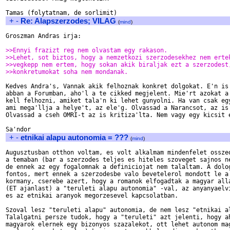
+
-
Re: Alapszerzodes; VILAG
(
mind
)
Groszman Andras irja:

>>Ennyi frazizt reg nem olvastam egy rakason.
>>Lehet, sot biztos, hogy a nemzetkozi szerzodesekhez nem erte
>>vegkepp nem ertem, hogy sokan akik biraljak ezt a szerzodest
>>konkretumokat soha nem mondanak.
Kedves Andra's, Vannak akik felhoznak konkret dolgokat. E'n is 
abban a Forumban, aho'l a te cikked megjelent. Mie'rt azokat a 
kell felhozni, amiket tala'n ki lehet gunyolni. Ha van csak egy
ami mega'llja a helye't, az ele'g. Olvassad a Narancsot, az is 
Olvassad a cseh OMRI-t az is kritiza'lta. Nem vagy egy kicsit e
+
-
etnikai alapu autonomia = ???
(
mind
)
Augusztusban otthon voltam, es volt alkalmam mindenfelet osszeo
a temaban (bar a szerzodes teljes es hiteles szoveget sajnos ne
de ennek az egy fogalomnak a definiciojat nem talaltam. A dolog
fontos, mert ennek a szerzodesbe valo bevetelerol mondott le a 
kormany, cserebe azert, hogy a romanok elfogadtak a magyar alla
(ET ajanlast) a "teruleti alapu autonomia" -val, az anyanyaelvi
es az etnikai aranyok megorzesevel kapcsolatban. 

Szoval lesz "teruleti alapu" autonomia, de nem lesz "etnikai al
Talalgatni persze tudok, hogy a "teruleti" azt jelenti, hogy ah
magyarok elernek egy bizonyos szazalekot, ott lehet autonom mag