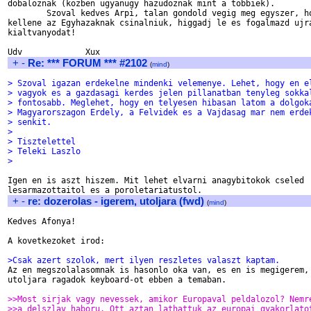
dobaloznak (kozben ugyanugy hazudoznak mint a tobbiek).

	Szoval kedves Arpi, talan gondold vegig meg egyszer, hogy mit is 

kellene az Egyhazaknak csinalniuk, higgadj le es fogalmazd ujra
kialtvanyodat!

+
-
Re: *** FORUM *** #2102
(
mind
)
> Szoval igazan erdekelne mindenki velemenye. Lehet, hogy en e
> vagyok es a gazdasagi kerdes jelen pillanatban tenyleg sokka
> fontosabb. Meglehet, hogy en telyesen hibasan latom a dolgok
> Magyarorszagon Erdely, a Felvidek es a Vajdasag mar nem erde
> senkit.
> 
> Tisztelettel
> Teleki Laszlo
> 
Igen en is aszt hiszem. Mit lehet elvarni anagybitokok cseled 

+
-
re: dozerolas - igerem, utoljara (fwd)
(
mind
)
Kedves Afonya!

A kovetkezoket irod:

>Csak azert szolok, mert ilyen reszletes valaszt kaptam.

Az en megszolalasomnak is hasonlo oka van, es en is megigerem, 
utoljara ragadok keyboard-ot ebben a temaban.

>>Most sirjak vagy nevessek, amikor Europaval peldalozol? Nemr
>>a delszlav haboru. Ott aztan lathattuk az europai gyakorlato