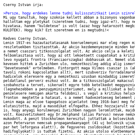
Cserny Istvan irja:

>Persze, hogy erdekes lenne tudni kulisszatitkait Lenin szinre

Mi ugy tanultuk, hogy szoknie kellett abban a bizonyos vagonban
hallottam egy pletykat (szeretnem tudni, hogy igaz-e?), hogy ne
hivatasa, hanem "kuldetese" is volt (azaz hogy hatarozott megbi
KULDTEK). Hogy kik? Ezt szeretnem en is megtudni!<

Kedves Cserny Istvan,

Lenin 1917-es hazautaztatasanak koeruelmenyei mar eleg regen mi
reszletuekben tisztazottak. Az akcio kezdemenyezoeje minden ket
a nemet csaszari titkosszolgalat volt. Az akcio celja a keleti 
felbomlasztasa volt, hogy az ott lekoetoett csapatokat a kritik
levo nyugati frontra (Franciaorszagba) dobhassak at. Nemet olda
kevesen hittek a Zurichben ulo, nemzetkozileg addig alig ismert
"bevetesenek" ertelmeben. Fintorgott maga Vilmos csaszar is (ak
tavoli rokoni kapcsolatban allt), mert szubverziv forradalmarok
hadicelok eleresere egy a nemzetkozi uzusban mindaddig ismeretl
peldatlanul perverz eszkoz volt. Am a titkosszolgalat makacsul 
szobahozta a tervet, sikeruelt egyre tobb ketelkedot meggyoznie
(legnehezebben a penzugyminiszteriumot, mely a milliokat a bols
penzelesere nemigen akarta feldobni), s vegul a kritikus helyze
fronton  megtette a hatasat, s a nemet hadvezetoeseg belement a
Lenin maga az elsoe tapogatozo ajanlatot (meg 1916-ban) meg fel
elutasitotta, majd a masodikat elfogadta. Ehhez hozzajarult val
is, hogy anyagi korulmenyei Zurichben nagyon leromlottak, majdn
volt. Koezvetitokent egy Dr.Helphand (alias Parvus) nevue nemze
mukodott. A penzt Stockholmon keresztul juttattak a bolsevikok 
azon Petervaron nemcsak propagandaanyagot (41 uj bolsevik ujsag
par het leforgasa alatt!), de fegyveres zsoldosokat (kozottuek 
hadifoglyokat!) is tudtak fizetni. Az akcio utolso eletbenmarad