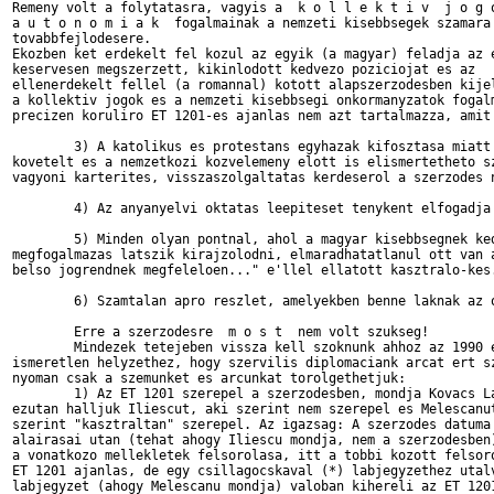
Remeny volt a folytatasra, vagyis a  k o l l e k t i v  j o g o
a u t o n o m i a k  fogalmainak a nemzeti kisebbsegek szamara 
tovabbfejlodesere.

Ekozben ket erdekelt fel kozul az egyik (a magyar) feladja az e
keservesen megszerzett, kikinlodott kedvezo poziciojat es az

ellenerdekelt fellel (a romannal) kotott alapszerzodesben kijel
a kollektiv jogok es a nemzeti kisebbsegi onkormanyzatok fogalm
precizen koruliro ET 1201-es ajanlas nem azt tartalmazza, amit 
	3) A katolikus es protestans egyhazak kifosztasa miatt jogosan

kovetelt es a nemzetkozi kozvelemeny elott is elismertetheto sz
vagyoni karterites, visszaszolgaltatas kerdeserol a szerzodes n
	4) Az anyanyelvi oktatas leepiteset tenykent elfogadja

	5) Minden olyan pontnal, ahol a magyar kisebbsegnek kedvezo

megfogalmazas latszik kirajzolodni, elmaradhatatlanul ott van a
belso jogrendnek megfeleloen..." e'llel ellatott kasztralo-kes.
	6) Szamtalan apro reszlet, amelyekben benne laknak az ordogok

	Erre a szerzodesre  m o s t  nem volt szukseg!

	Mindezek tetejeben vissza kell szoknunk ahhoz az 1990 elott sem

ismeretlen helyzethez, hogy szervilis diplomaciank arcat ert sz
nyoman csak a szemunket es arcunkat torolgethetjuk:

	1) Az ET 1201 szerepel a szerzodesben, mondja Kovacs Laszlo, majd

ezutan halljuk Iliescut, aki szerint nem szerepel es Melescanut
szerint "kasztraltan" szerepel. Az igazsag: A szerzodes datuma 
alairasai utan (tehat ahogy Iliescu mondja, nem a szerzodesben)
a vonatkozo mellekletek felsorolasa, itt a tobbi kozott felsoro
ET 1201 ajanlas, de egy csillagocskaval (*) labjegyzethez utalv
labjegyzet (ahogy Melescanu mondja) valoban kihereli az ET 1201