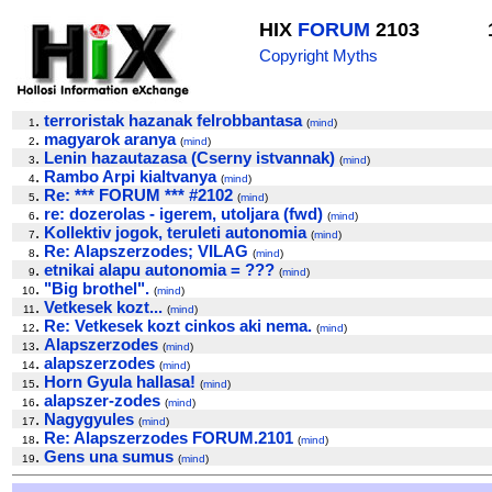
HIX
FORUM
2103
Copyright Myths
.
terroristak hazanak felrobbantasa
1
(
mind
)
.
magyarok aranya
2
(
mind
)
.
Lenin hazautazasa (Cserny istvannak)
3
(
mind
)
.
Rambo Arpi kialtvanya
4
(
mind
)
.
Re: *** FORUM *** #2102
5
(
mind
)
.
re: dozerolas - igerem, utoljara (fwd)
6
(
mind
)
.
Kollektiv jogok, teruleti autonomia
7
(
mind
)
.
Re: Alapszerzodes; VILAG
8
(
mind
)
.
etnikai alapu autonomia = ???
9
(
mind
)
.
"Big brothel".
10
(
mind
)
.
Vetkesek kozt...
11
(
mind
)
.
Re: Vetkesek kozt cinkos aki nema.
12
(
mind
)
.
Alapszerzodes
13
(
mind
)
.
alapszerzodes
14
(
mind
)
.
Horn Gyula hallasa!
15
(
mind
)
.
alapszer-zodes
16
(
mind
)
.
Nagygyules
17
(
mind
)
.
Re: Alapszerzodes FORUM.2101
18
(
mind
)
.
Gens una sumus
19
(
mind
)