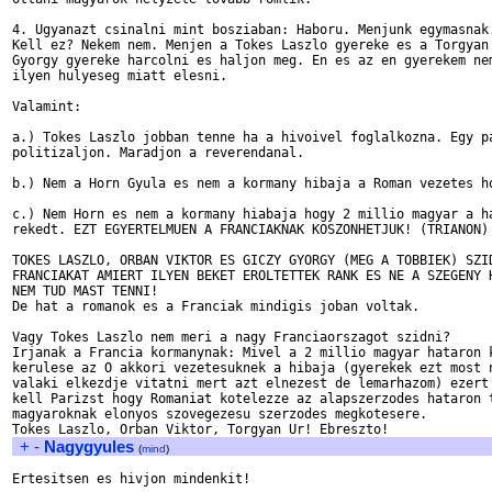
4. Ugyanazt csinalni mint bosziaban: Haboru. Menjunk egymasnak.
Kell ez? Nekem nem. Menjen a Tokes Laszlo gyereke es a Torgyan 
Gyorgy gyereke harcolni es haljon meg. En es az en gyerekem nem
ilyen hulyeseg miatt elesni.

Valamint:

a.) Tokes Laszlo jobban tenne ha a hivoivel foglalkozna. Egy pa
politizaljon. Maradjon a reverendanal.

b.) Nem a Horn Gyula es nem a kormany hibaja a Roman vezetes ho
c.) Nem Horn es nem a kormany hiabaja hogy 2 millio magyar a ha
rekedt. EZT EGYERTELMUEN A FRANCIAKNAK KOSZONHETJUK! (TRIANON)!
TOKES LASZLO, ORBAN VIKTOR ES GICZY GYORGY (MEG A TOBBIEK) SZID
FRANCIAKAT AMIERT ILYEN BEKET EROLTETTEK RANK ES NE A SZEGENY H
NEM TUD MAST TENNI! 

De hat a romanok es a Franciak mindigis joban voltak.

Vagy Tokes Laszlo nem meri a nagy Franciaorszagot szidni?

Irjanak a Francia kormanynak: Mivel a 2 millio magyar hataron k
kerulese az O akkori vezetesuknek a hibaja (gyerekek ezt most n
valaki elkezdje vitatni mert azt elnezest de lemarhazom) ezert 
kell Parizst hogy Romaniat kotelezze az alapszerzodes hataron t
magyaroknak elonyos szovegezesu szerzodes megkotesere.

+
-
Nagygyules
(
mind
)
Ertesitsen es hivjon mindenkit!
