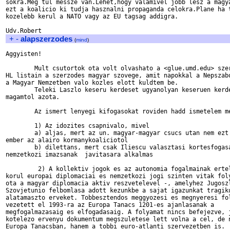
sokra.Meg tul messze van.Lehet,hogy valamivel jobb lesz a magya
ezt a koalicio ki tudja hasznalni propaganda celokra.Plane ha t
kozelebb kerul a NATO vagy az EU tagsag addigra.

+
-
alapszerzodes
(
mind
)
Aggyisten!

	Mult csutortok ota volt olvashato a <glue.umd.edu> szerver HAL es

HL listain a szerzodes magyar szovege, amit napokkal a Nepszabo
a Magyar Nemzetben valo kozles elott kuldtem be. 

	Teleki Laszlo keseru kerdeset ugyanolyan keseruen kerdezem

magamtol azota.

	Az ismert lenyegi kifogasokat roviden hadd ismetelem meg:

	1) Az idozites csapnivalo, mivel

	a) aljas, mert az un. magyar-magyar csucs utan nem ezt varta el az

ember az alairo kormanykoaliciotol 

	b) dilettans, mert csak Iliescu valasztasi kortesfogasanak jo es

nemzetkozi imazsanak  javitasara alkalmas

	 2) A kollektiv jogok es az autonomia fogalmainak ertelmezese

korul europai diplomaciai es nemzetkozi jogi szinten vitak foly
ota a magyar diplomacia aktiv reszvetelevel -, amelyhez Jugoszl
Szovjetunio felbomlasa adott kezunkbe a sajat igazunkat tragiku
alatamaszto erveket. Tobbesztendos meggyozesi es megnyeresi fol
vezetett el 1993-ra az Europa Tanacs 1201-es ajanlasanak a

megfogalmazasaig es elfogadasaig. A folyamat nincs befejezve, j
kotelezo ervenyu dokumentum megszuletese lett volna a cel, de n
Europa Tanacsban, hanem a tobbi euro-atlanti szervezetben is.  