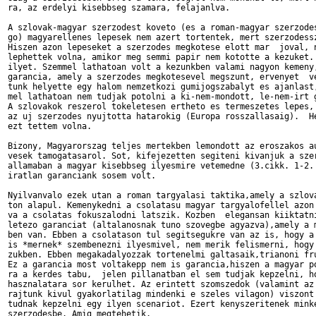
ra, az erdelyi kisebbseg szamara, felajanlva.

A szlovak-magyar szerzodest koveto (es a roman-magyar szerzodes
go) magyarellenes lepesek nem azert tortentek, mert szerzodessz
Hiszen azon lepeseket a szerzodes megkotese elott mar  joval, n
lephettek volna, amikor meg semmi papir nem kototte a kezuket. 
ilyet. Szemmel lathatoan volt a kezunkben valami nagyon kemeny,
garancia, amely a szerzodes megkotesevel megszunt, ervenyet  ve
tunk helyette egy halom nemzetkozi gumijogszabalyt es ajanlast,
mel lathatoan nem tudjak potolni a ki-nem-mondott, le-nem-irt g
A szlovakok reszerol tokeletesen ertheto es termeszetes lepes, 
az uj szerzodes nyujtotta hatarokig (Europa rosszallasaig).  He
ezt tettem volna.

Bizony, Magyarorszag teljes mertekben lemondott az eroszakos au
vesek tamogatasarol. Sot, kifejezetten segiteni kivanjuk a szer
allamaban a magyar kisebbseg ilyesmire vetemedne (3.cikk. 1-2. 
iratlan garanciank sosem volt.

Nyilvanvalo ezek utan a roman targyalasi taktika,amely a szlova
ton alapul. Kemenykedni a csolatasu magyar targyalofellel azon 
va a csolatas fokuszalodni latszik. Kozben  elegansan kiiktatni
letezo garanciat (altalanosnak tuno szovegbe agyazva),amely a m
ben van. Ebben a csolatason tul segitsegukre van az is, hogy a 
is *mernek* szembenezni ilyesmivel, nem merik felismerni, hogy 
zukben. Ebben megakadalyozzak tortenelmi galtasaik,trianoni fru
Ez a garancia most voltakepp nem is garancia,hiszen a magyar po
ra a kerdes tabu,  jelen pillanatban el sem tudjak kepzelni, ho
hasznalatara sor kerulhet. Az erintett szomszedok (valamint az 
rajtunk kivul gyakorlatilag mindenki e szeles vilagon) viszont 
tudnak kepzelni egy ilyen scenariot. Ezert kenyszeritenek minke
szerzodesbe. Amig megtehetik.
