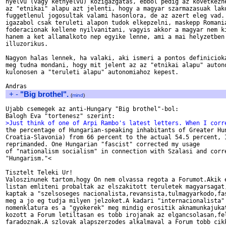
nyelvu (vagy ketnyelvu) kozigazgatas, ebbol pedig az kovetkezne
az "etnikai" alapu azt jelenti, hogy a magyar szarmazasuak lako
fuggetlenul jogosultak valami hasonlora, de az azert eleg vad. 
igazabol csak teruleti alapon tudok elkepzelni, maskepp Romania
foderacionak kellene nyilvanitani, vagyis akkor a magyar nem ki
hanem a ket allamalkoto nep egyike lenne, ami a mai helyzetben 
illuzorikus. 

Nagyon halas lennek, ha valaki, aki ismeri a pontos definicioka
meg tudna mondani, hogy mit jelent az az "etnikai alapu" autono
kulonosen a "teruleti alapu" autonomiahoz kepest. 

+
-
"Big brothel".
(
mind
)
Ujabb csemegek az anti-Hungary "Big brothel"-bol:

>Just think of one of Arpi Rambo's latest letters. When I corr

the percentage of Hungarian-speaking inhabitants of Greater Hun
Croatia-Slavonia) from 66 percent to the actual 54.5 percent, I
reprimanded. One Hungarian "fascist" corrected my usage

of "nationalism socialism" in connection with Szalasi and corre
"Hungarism."<

Tisztelt Teleki Ur!

Valoszinunek tartom,hogy On nem olvassa regota a Forumot.Akik e
listan emliteni probaltak az elszakitott teruletek magyarsagat,
kaptak a "szelsoseges nacionalista,revansista,tulmagyarkodo,fas
meg a jo eg tudja milyen jelzoket.A kadari "internacionalista" 
nomenklatura es a "gyokerek" meg mindig erositik aknamunkajukat
kozott a Forum letiltasan es tobb irojanak az elgancsolasan,fel
faradoznak.A szlovak alapszerzodes alkalmaval a Forum tobb cikk