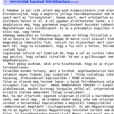
+
-
terroristak hazanak felrobbantasa
(
mind
)
E temaban jo par cikk jelent meg-azok kiegeszitesere irom alant
Elorebocsajtom, hogy a megtorlo jellegu hazrobbantasokat nem he
azert mert ez "torvenytelen", hanem azert, mert ertelmetlen es 
elelnkezo hatast er el. A cel ugyebar elrettentetes lenne: a cs
akadalyozza meg, hogy gyermekuk ongyilkoskent buszokat robbants
Meglehetosen naiv kiindulopont: ki az a presumptiv ongyilkos ro
elozo nap, vagy heten

odamegy mamajahoz es fulebesugja: mama en holnap felszallok a j
18-as buszra es felrobbantom magam 50 masik civil utassal? Ezek
megprobalja lebeszelni fiat, reszint (es elsosorban) mert szere
mert fel, hogy ha kitudodott, hogy a fia volt a tettes, felrobb
csaladi hazat.

Logikusnak latszik ez? Ismerjuk be, hogy a cel az isralei lakos
egy gesztus, hogy valamit csinaltak- ha mar a gyilkossagot nem 
megakadalyozni.-

   Most pedig aozknak, akik arra hivatkoznak, hogy ez az eljara
torvenyellenes:

Israelben minden torveny, amit a torokok, angolmandatarius hato
valamint egyes tlamudi jogi szabalyok (  foleg csaladjogi szbal
hazassag, orokosodessel kapcsoaltban ) MIND ervenyes.

Talan az olvasok meg lesznek lepve: a hazak felrobbantasa valam
orszgabol vlao "kitiltas"  ANGOL MANDATARIUS TORVENY !! Ezeket

alakalmazzak, amikor birosagi targyalas nelkul-pl. intyernalnak
orizetre itelnek embereket (foleg israelieket) ..

Nos, ha mar ittartunk: egyesek szigoruan elitelik a hazrobbanta
senki sem serul meg-, de erdekes modon eddig soha sem ovlastam 
sorokat a horvatokkal kapcsolatban a megtalalt tomegsirokrool a
-emberolessel megoldott- tisztogatasokrol. Ez ami Magyarorszagt
km.re az egykori trianoni Magyarorszag teruleten tortent nem bu
foleg, ha hazrobbantashoz hasonlitjuk? Megis- soha errol egy el