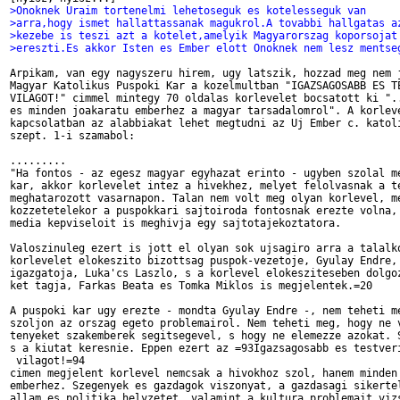
>Onoknek Uraim tortenelmi lehetoseguk es kotelesseguk van
>arra,hogy ismet hallattassanak magukrol.A tovabbi hallgatas a
>kezebe is teszi azt a kotelet,amelyik Magyarorszag koporsojat
>ereszti.Es akkor Isten es Ember elott Onoknek nem lesz mentse
Arpikam, van egy nagyszeru hirem, ugy latszik, hozzad meg nem j
Magyar Katolikus Puspoki Kar a kozelmultban "IGAZSAGOSABB ES TE
VILAGOT!" cimmel mintegy 70 oldalas korlevelet bocsatott ki "..
es minden joakaratu emberhez a magyar tarsadalomrol". A korleve
kapcsolatban az alabbiakat lehet megtudni az Uj Ember c. katoli
szept. 1-i szamabol:

.........

"Ha fontos - az egesz magyar egyhazat erinto - ugyben szolal me
kar, akkor korlevelet intez a hivekhez, melyet felolvasnak a te
meghatarozott vasarnapon. Talan nem volt meg olyan korlevel, me
kozzetetelekor a puspokkari sajtoiroda fontosnak erezte volna, 
media kepviseloit is meghivja egy sajtotajekoztatora.

Valoszinuleg ezert is jott el olyan sok ujsagiro arra a talalko
korlevelet elokeszito bizottsag puspok-vezetoje, Gyulay Endre, 
igazgatoja, Luka'cs Laszlo, s a korlevel elokesziteseben dolgoz
ket tagja, Farkas Beata es Tomka Miklos is megjelentek.=20

A puspoki kar ugy erezte - mondta Gyulay Endre -, nem teheti me
szoljon az orszag egeto problemairol. Nem teheti meg, hogy ne v
tenyeket szakemberek segitsegevel, s hogy ne elemezze azokat. S
s a kiutat keresnie. Eppen ezert az =93Igazsagosabb es testveri
 vilagot!=94

cimen megjelent korlevel nemcsak a hivokhoz szol, hanem minden 
emberhez. Szegenyek es gazdagok viszonyat, a gazdasagi sikertel
allam es politika helyzetet, valamint a kultura problemait vizs