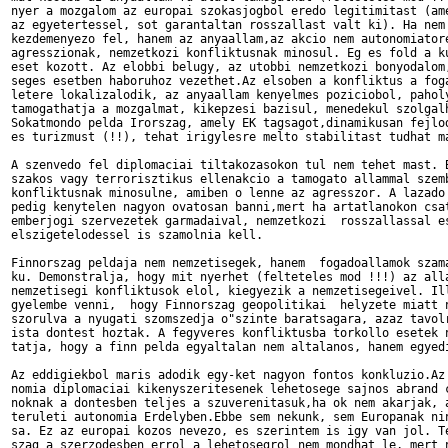
nyer a mozgalom az europai szokasjogbol eredo legitimitast (ame
az egyetertessel, sot garantaltan rosszallast valt ki). Ha nem 
kezdemenyezo fel, hanem az anyaallam,az akcio nem autonomiatore
agresszionak, nemzetkozi konfliktusnak minosul. Eg es fold a ku
eset kozott. Az elobbi belugy, az utobbi nemzetkozi bonyodalom,
seges esetben haboruhoz vezethet.Az elsoben a konfliktus a foga
letere lokalizalodik, az anyaallam kenyelmes poziciobol, paholy
tamogathatja a mozgalmat, kikepzesi bazisul, menedekul szolgalh
Sokatmondo pelda Irorszag, amely EK tagsagot,dinamikusan fejlod
es turizmust (!!), tehat irigylesre melto stabilitast tudhat ma
A szenvedo fel diplomaciai tiltakozasokon tul nem tehet mast. B
szakos vagy terrorisztikus ellenakcio a tamogato allammal szemb
konfliktusnak minosulne, amiben o lenne az agresszor. A lazado 
pedig kenytelen nagyon ovatosan banni,mert ha artatlanokon csat
emberjogi szervezetek garmadaival, nemzetkozi  rosszallassal es
elszigetelodessel is szamolnia kell.

Finnorszag peldaja nem nemzetisegek, hanem  fogadoallamok szama
ku. Demonstralja, hogy mit nyerhet (felteteles mod !!!) az alla
nemzetisegi konfliktusok elol, kiegyezik a nemzetisegeivel. Ill
gyelembe venni,  hogy Finnorszag geopolitikai  helyzete miatt n
szorulva a nyugati szomszedja o"szinte baratsagara, azaz tavolr
ista dontest hoztak. A fegyveres konfliktusba torkollo esetek n
tatja, hogy a finn pelda egyaltalan nem altalanos, hanem egyedi
Az eddigiekbol maris adodik egy-ket nagyon fontos konkluzio.Az 
nomia diplomaciai kikenyszeritesenek lehetosege sajnos abrand c
noknak a dontesben teljes a szuverenitasuk,ha ok nem akarjak, a
teruleti autonomia Erdelyben.Ebbe sem nekunk, sem Europanak nin
sa. Ez az europai kozos nevezo, es szerintem is igy van jol. Te
szag a szerzodesben errol a lehetosegrol nem mondhat le, mert n