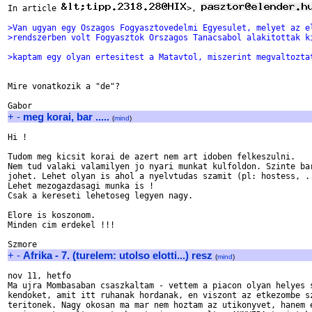
In article 
>, 
>Van ugyan egy Oszagos Fogyasztovedelmi Egyesulet, melyet az e
>rendszerben volt Fogyasztok Orszagos Tanacsabol alakitottak k
>kaptam egy olyan ertesitest a Matavtol, miszerint megvaltozta
Mire vonatkozik a "de"?

+
-
meg korai, bar .....
(
mind
)
Hi !

Tudom meg kicsit korai de azert nem art idoben felkeszulni.

Nem tud valaki valamilyen jo nyari munkat kulfoldon. Szinte bar
johet. Lehet olyan is ahol a nyelvtudas szamit (pl: hostess, ..
Lehet mezogazdasagi munka is !

Csak a kereseti lehetoseg legyen nagy.

Elore is koszonom.

Minden cim erdekel !!!

+
-
Afrika - 7. (turelem: utolso elotti...) resz
(
mind
)
nov 11, hetfo

Ma ujra Mombasaban csaszkaltam - vettem a piacon olyan helyes s
kendoket, amit itt ruhanak hordanak, en viszont az etkezombe sz
teritonek. Nagy okosan ma mar nem hoztam az utikonyvet, hanem e