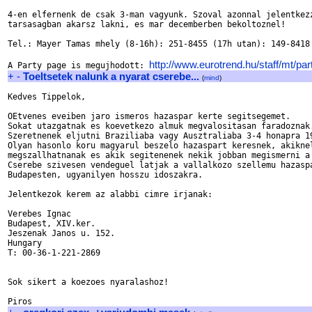
4-en elfernenk de csak 3-man vagyunk. Szoval azonnal jelentkezz
tarsasagban akarsz lakni, es mar decemberben bekoltoznel!

Tel.: Mayer Tamas mhely (8-16h): 251-8455 (17h utan): 149-8418

http://www.eurotrend.hu/staff/mt/par
A Party page is megujhodott: 
+
-
Toeltsetek nalunk a nyarat cserebe...
(
mind
)
Kedves Tippelok,

OEtvenes eveiben jaro ismeros hazaspar kerte segitsegemet.

Sokat utazgatnak es koevetkezo almuk megvalositasan faradoznak.
Szeretnenek eljutni Braziliaba vagy Ausztraliaba 3-4 honapra 19
Olyan hasonlo koru magyarul beszelo hazaspart keresnek, akiknel
megszallhatnanak es akik segitenenek nekik jobban megismerni a 
Cserebe szivesen vendeguel latjak a vallalkozo szellemu hazaspa
Budapesten, ugyanilyen hosszu idoszakra.

Jelentkezok kerem az alabbi cimre irjanak: 

Verebes Ignac

Budapest, XIV.ker.

Jeszenak Janos u. 152.

Hungary

T: 00-36-1-221-2869

Sok sikert a koezoes nyaralashoz!
