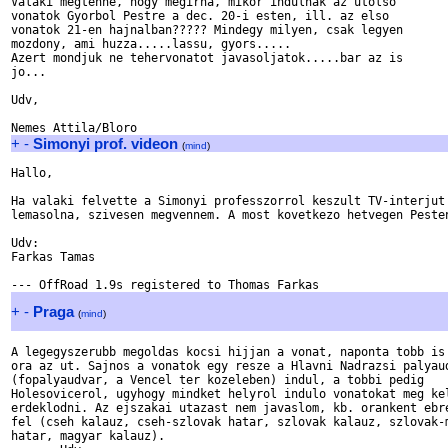
Valaki megtenne, hogy megirna, mikor indulnak az utolso 

vonatok Gyorbol Pestre a dec. 20-i esten, ill. az elso 

vonatok 21-en hajnalban????? Mindegy milyen, csak legyen 

mozdony, ami huzza.....lassu, gyors.....

Azert mondjuk ne tehervonatot javasoljatok.....bar az is 

jo...

Udv,

+
-
Simonyi prof. videon
(
mind
)
Hallo,

Ha valaki felvette a Simonyi professzorrol keszult TV-interjut 
lemasolna, szivesen megvennem. A most kovetkezo hetvegen Pesten
Udv:

Farkas Tamas

+
-
Praga
(
mind
)
A legegyszerubb megoldas kocsi hijjan a vonat, naponta tobb is 
ora az ut. Sajnos a vonatok egy resze a Hlavni Nadrazsi palyaud
(fopalyaudvar, a Vencel ter kozeleben) indul, a tobbi pedig 

Holesovicerol, ugyhogy mindket helyrol indulo vonatokat meg kel
erdeklodni. Az ejszakai utazast nem javaslom, kb. orankent ebre
fel (cseh kalauz, cseh-szlovak hatar, szlovak kalauz, szlovak-m
hatar, magyar kalauz).
