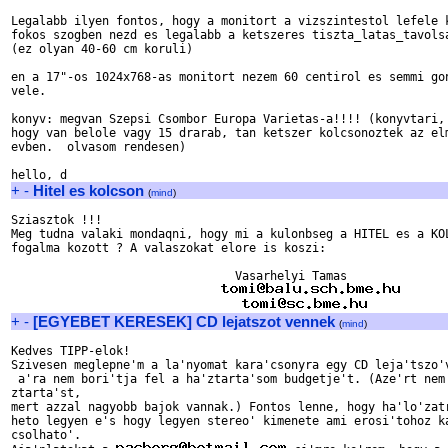
Legalabb ilyen fontos, hogy a monitort a vizszintestol lefele k
fokos szogben nezd es legalabb a ketszeres tiszta_latas_tavolsa
(ez olyan 40-60 cm koruli)

en a 17"-os 1024x768-as monitort nezem 60 centirol es semmi gon
vele.

konyv: megvan Szepsi Csombor Europa Varietas-a!!!! (konyvtari, 
hogy van belole vagy 15 drarab, tan ketszer kolcsonoztek az elm
evben.  olvasom rendesen)

+
-
Hitel es kolcson
(
mind
)
Sziasztok !!!

Meg tudna valaki mondaqni, hogy mi a kulonbseg a HITEL es a KOL
fogalma kozott ? A valaszokat elore is koszi:

				Vasarhelyi Tamas

+
-
[EGYEBET KERESEK] CD lejatszot vennek
(
mind
)
Kedves TIPP-elok!

Szivesen meglepne'm a la'nyomat kara'csonyra egy CD leja'tszo'v
 a'ra nem bori'tja fel a ha'ztarta'som budgetje't. (Aze'rt nem 
ztarta'st, 

mert azzal nagyobb bajok vannak.) Fontos lenne, hogy ha'lo'zatr
heto legyen e's hogy legyen stereo' kimenete ami erosi'tohoz ka
csolhato'. 
