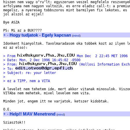
hiszen nem vagy o"ru"lt; egyszeruen veszel megfelelo reszvenyek
arfolyama nem nagyon valtozik, es erre eladsz call-t: a premium
megelsz, a nyereseg tobbszoros mint barmilyen fix lekotes, es

jol alszol az ejjel!

Bye ASZA

+
-
Hogy tudjatok - Egely kapcsan
(
mind
)
Idonkent hianyoltok. Tavolmaradasom oka tobbek kozt az ilyen le
ez az elso):

> From 
 Mon Dec  2 22:45 MET 1996
> Date: Mon, 2 Dec 1996 16:45:02 -0500
> From: 
 (Hollosi Information Exch
> To: 
> Subject: re: your letter
> 
> ez a TIPP, nem a VITA
A levelet nem tehetem ide, mert akkor vitanak minosulok. Viszon
VITAba nem mehetek, mivel levelem nem vita.

Minden jot, engem itt ne varjatok, ketszer kidobtak.

+
-
Help!! MAV Menetrend
(
mind
)
Sziasztok!!
