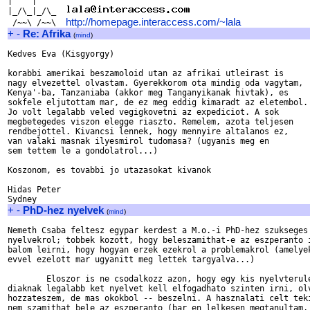
|    |

|_/\_|_/\_  
http://homepage.interaccess.com/~lala
 /~~\ /~~\  
+
-
Re: Afrika
(
mind
)
Kedves Eva (Kisgyorgy)

korabbi amerikai beszamoloid utan az afrikai utleirast is

nagy elvezettel olvastam. Gyerekkorom ota mindig oda vagytam,

Kenya'-ba, Tanzaniaba (akkor meg Tanganyikanak hivtak), es

sokfele eljutottam mar, de ez meg eddig kimaradt az eletembol.

Jo volt legalabb veled vegigkovetni az expediciot. A sok

megbetegedes viszon elegge riaszto. Remelem, azota teljesen

rendbejottel. Kivancsi lennek, hogy mennyire altalanos ez,

van valaki masnak ilyesmirol tudomasa? (ugyanis meg en

sem tettem le a gondolatrol...)

Koszonom, es tovabbi jo utazasokat kivanok

Hidas Peter

+
-
PhD-hez nyelvek
(
mind
)
Nemeth Csaba feltesz egypar kerdest a M.o.-i PhD-hez szukseges

nyelvekrol; tobbek kozott, hogy beleszamithat-e az eszperanto i
balom leirni, hogy hogyan erzek ezekrol a problemakrol (amelyek
evvel ezelott mar ugyanitt meg lettek targyalva...)

        Eloszor is ne csodalkozz azon, hogy egy kis nyelvterule
diaknak legalabb ket nyelvet kell elfogadhato szinten irni, olv
hozzateszem, de mas okokbol -- beszelni. A hasznalati celt teki
nem szamithat bele az eszperanto (bar en lelkesen megtanultam, 