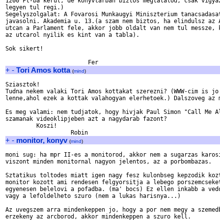
1200 Ft-ba kerul, de konyvtarban biztos megtalalod, csak vigyaz
legyen tul regi.)

Segelyszolgalat: A Fovarosi Munkaugyi Miniszterium tanacsadasat
javasolni. Akademia u. 13.(a szam nem biztos, ha elindulsz az A
utcan a Parlament fele, akkor jobb oldalt van nem tul messze, k
az utcarol nyilik es kint van a tabla).

Sok sikert!

+
-
Tori Amos kotta
(
mind
)
Sziasztok!

Tudna nekem valaki Tori Amos kottakat szerezni? (WWW-cim is jo 
lenne,ahol ezek a kottak valahogyan elerhetoek.) Dalszoveg az m
Es meg valami: nem tudjatok, hogy hivjak Paul Simon "Call Me Al
szamanak videoklipjeben azt a nagydarab fazont?

         Koszi!

+
-
monitor, konyv
(
mind
)
moni sug: ha mpr II-es a monitorod, akkor nem a sugarzas karosi
viszont minden monitornal nagyon jelentos, az a porbombazas.

Sztatikus toltodes miatt igen nagy fesz kulonbseg kepzodik kozt
monitor kozott ami rendesen felgyorsitja a lebego porszemcseket
egyenesen belelovi a pofadba. (ma' bocs) Ez ellen inkabb a vedo
vagy a lefoldelheto szuro (nem a lukas harisnya...)

Az uvegszem arra mindenkeppen jo, hogy a por nem megy a szemedb
erzekeny az arcborod, akkor mindenkeppen a szuro kell.
