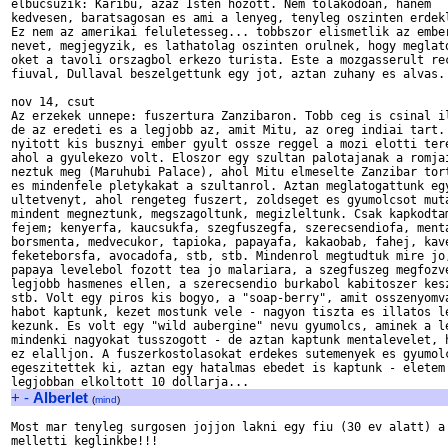
elbucsuzik: Karibu, azaz Isten hozott. Nem tolakodoan, hanem 

kedvesen, baratsagosan es ami a lenyeg, tenyleg oszinten erdekl
Ez nem az amerikai feluletesseg... tobbszor elismetlik az ember
nevet, megjegyzik, es lathatolag oszinten orulnek, hogy meglato
oket a tavoli orszagbol erkezo turista. Este a mozgasserult rec
fiuval, Dullaval beszelgettunk egy jot, aztan zuhany es alvas.

nov 14, csut

Az erzekek unnepe: fuszertura Zanzibaron. Tobb ceg is csinal il
de az eredeti es a legjobb az, amit Mitu, az oreg indiai tart. 
nyitott kis busznyi ember gyult ossze reggel a mozi elotti tere
ahol a gyulekezo volt. Eloszor egy szultan palotajanak a romjai
neztuk meg (Maruhubi Palace), ahol Mitu elmeselte Zanzibar tort
es mindenfele pletykakat a szultanrol. Aztan meglatogattunk egy
ultetvenyt, ahol rengeteg fuszert, zoldseget es gyumolcsot muta
mindent megneztunk, megszagoltunk, megizleltunk. Csak kapkodtam
fejem; kenyerfa, kaucsukfa, szegfuszegfa, szerecsendiofa, menta
borsmenta, medvecukor, tapioka, papayafa, kakaobab, fahej, kave
feketeborsfa, avocadofa, stb, stb. Mindenrol megtudtuk mire jo,
papaya levelebol fozott tea jo malariara, a szegfuszeg megfozve
legjobb hasmenes ellen, a szerecsendio burkabol kabitoszer kesz
stb. Volt egy piros kis bogyo, a "soap-berry", amit osszenyomva
habot kaptunk, kezet mostunk vele - nagyon tiszta es illatos le
kezunk. Es volt egy "wild aubergine" nevu gyumolcs, aminek a le
mindenki nagyokat tusszogott - de aztan kaptunk mentalevelet, h
ez elalljon. A fuszerkostolasokat erdekes sutemenyek es gyumolc
egeszitettek ki, aztan egy hatalmas ebedet is kaptunk - eletem 
+
-
Alberlet
(
mind
)
Most mar tenyleg surgosen jojjon lakni egy fiu (30 ev alatt) a 
melletti keglinkbe!!!
