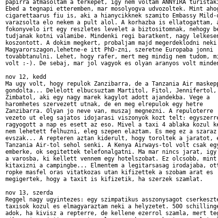
papirra atmasoltam a terkepet, igy nem voltam ANNYIRA turistaki
Ebed a tegnapi etteremben, mar mosolyogva udvozoltek. Mint ahog
cigarettaarus fiu is, aki a hianycikknek szamito Embassy Mild-o
varazsolta elo nekem a pult alol. A korhazba is ellatogattam, a
fokonyvelo irt egy reszletes levelet a biztositomnak, nehogy be
tudjanak kotni valamibe. Mindenki regi baratkent, nagy lelkesen
koszontott. A dokim megkert, probaljam majd megerdeklodni neki 
Magyarorszagon,lehetne-e itt PhD-zni, szeretne Europaba jonni 

tovabbtanulni. Lehet, hogy rafer, mert meg mindig nem tudom, mi
volt :-). De sebaj, mar jol vagyok es olyan aranyos volt minden
nov 12, kedd

Ma ugy volt, hogy repulok Zanzibarra, de a Tanzania Air maskepp
gondolta... Delelott elbucsuztam Martitol, Fitol, Jennifertol, 
Zimbatol, aki egy nagy marek kagylot adott ajandekba. Vege a 

haromhetes szervezett utnak, de en meg elrepulok egy hetre 

Zanzibarra. Olyan jo neve van, muszaj megnezni. A repuloterre 

vezeto ut eleg sajatos idojarasi viszonyok kozt telt: egyszerre
ragyogott a nap es esett az eso. Mivel a taxi 4 ablaka kozul ke
nem lehetett felhuzni, eleg szepen elaztam. Es meg ez a szaraz 
evszak... A repteren aztan kiderult, hogy toroltek a jaratot, e
Tanzania Air-tol sehol senki. A Kenya Airways-tol volt csak egy
emberke, ok segitettek telefonalgatni. Ma mar nincs jarat, igy 
a varosba, ki kellett vennem egy hotelszobat. Ez olcsobb, mint 
kitaxizni a campingbe... Elmentem a legitarsasag irodajaba, ott
ropke masfel oras vitatkozas utan kifizettek a szobam arat es 

megigertek, hogy a taxit is kifizetik, ha szerzek szamlat. 

nov 13, szerda

Reggel nagy ugyintezes: egy szimpatikus asszonysagot cserkeszte
taxisok kozul es elmagyaraztam neki a helyzetet. 500 schillinge
adok, ha kivisz a repterre, de kellene ezerrol szamla, mert teg