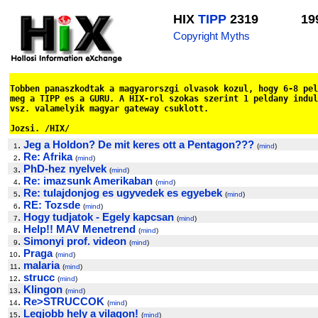
HIX
TIPP
2319
19
Copyright Myths
Tobben panaszkodtak a magyarorszgi olvasok kozul, hogy 6-8 pel
meg a TIPP es a GURU. A HIX-rol szokas szerint 1 peldany indul
vsz. valamelyik magyar gateway csuklott.

Jozsi. /HIX/
.
Jeg a Holdon? De mit keres ott a Pentagon???
1
(
mind
)
.
Re: Afrika
2
(
mind
)
.
PhD-hez nyelvek
3
(
mind
)
.
Re: imazsunk Amerikaban
4
(
mind
)
.
Re: tulajdonjog es ugyvedek es egyebek
5
(
mind
)
.
RE: Tozsde
6
(
mind
)
.
Hogy tudjatok - Egely kapcsan
7
(
mind
)
.
Help!! MAV Menetrend
8
(
mind
)
.
Simonyi prof. videon
9
(
mind
)
.
Praga
10
(
mind
)
.
malaria
11
(
mind
)
.
strucc
12
(
mind
)
.
Klingon
13
(
mind
)
.
Re>STRUCCOK
14
(
mind
)
.
Legjobb hely a vilagon!
15
(
mind
)