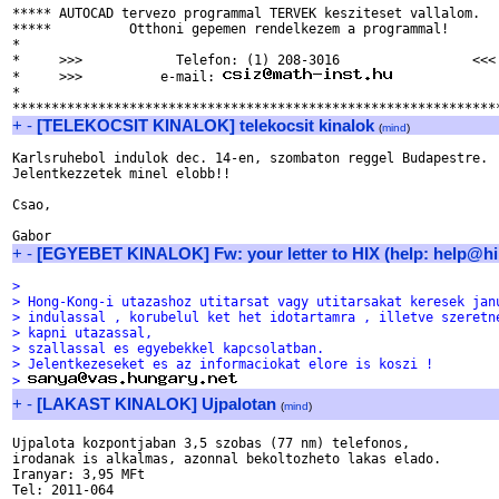
***** AUTOCAD tervezo programmal TERVEK kesziteset vallalom.   
*****          Otthoni gepemen rendelkezem a programmal!       
*                                                              
*     >>>            Telefon: (1) 208-3016                 <<< 
*     >>>          e-mail: 
              
*                                                              
+
-
[TELEKOCSIT KINALOK] telekocsit kinalok
(
mind
)
Karlsruhebol indulok dec. 14-en, szombaton reggel Budapestre.

Jelentkezzetek minel elobb!!

Csao,

+
-
[EGYEBET KINALOK] Fw: your letter to HIX (help: help@hi
> 
> Hong-Kong-i utazashoz utitarsat vagy utitarsakat keresek jan
> indulassal , korubelul ket het idotartamra , illetve szeretn
> kapni utazassal, 
> szallassal es egyebekkel kapcsolatban.
> Jelentkezeseket es az informaciokat elore is koszi !
> 
+
-
[LAKAST KINALOK] Ujpalotan
(
mind
)
Ujpalota kozpontjaban 3,5 szobas (77 nm) telefonos,

irodanak is alkalmas, azonnal bekoltozheto lakas elado.

Iranyar: 3,95 MFt

Tel: 2011-064
