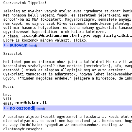
Szervusztok Tippelok!

Jelenleg az USA-ban vagyok utolso eves "graduate student" kemia
Ket honapon belul vegezni fogok, es szeretnek jelentkezni egy "
school"-ba az MBA fokozatert. Magyarorszagrol semmifele anyagi 
nem kapok, es sajnos csak F1-es vizummal rendelkezem jelenleg. 
volt mar hasonlo helyzetben, es tudna nehany gyakorlati tanacso
ugyintezessel kapcsolatban, orok halara kotelezne. 

A cimem: 
 vagy 
+
-
autovam
(
mind
)
Sziasztok!

Hol lehet pontos informaciohoz jutni a kulfoldrol Mo-ra vitt au
kapcsolatos szabalyokrol? (Vam merteke [mertektelen], afa, vamp
esatobbi.) Minek az alapjan allapitjak meg az auto erteket? 

Gyakorlati tanacsokat is adhatnatok, hogyan lehet legkevesebbet
ugyon. ("minden megoldas erdekel" jeligere a hirdetobe, de inka
Koszi

Udv,

Vili

emil: 
+
-
no osztondij
(
mind
)
A baratnom atjelentkezett egyetemrol a foiskolara, kezdi elolro
elso evfolyamtol, es ezert nem kap osztondijat. Kerdeznem, hogy
e, vagy fordulhatok nyugodtan az ombudsmannhoz, esetleg az 

alkotmanybirosaghoz.
