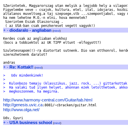
SZerintetek, Magyarorszag utan melyik a legjobb hely a vilagon?
Figyelembe veve : csajok, kultura, etel, ital, idojaras, kozbiz
altalanos muveltseg,a taj szepsege,stb ...szempontjabol, vagy m
ha nem lehetne M.O.-n elni, hova mennetek?

 Szerintem Eszak Olaszorszag . 

+
-
diodaralo - angliaban
(
mind
)
Kerdes csak az angliaban elokhoz 

(bocs a tobbiektol az UK TIPP eltunt -elfogyott?)

Szuletesnapom(!)-ra diotortat sutnenk. Dio van otthonrol, kerde
szerezhetnenk daralot? 

+
-
Re: Kottak!!
(
mind
)
>   Udv mindenkinek!
>
>  Kulonbozo temaju (klasszikus, jazz, rock, ...) gittarkottak
>  Ha valaki tud ilyen helyet, ahonnan ezek letolthetoek, akko
>  megkoszonnem, ha megirna.
http://www.harmony-central.com/Guitar/tab.html
http://genesis.uvic.ca
http://www.olga.net/
+
-
USA business school
(
mind
)