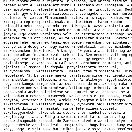
mikor visszajottem a repterrol a varosba, nem kaptam szamlat. E
repter elott el kellene ezt vinni a Tanzania Air irodajaba. A n
csak mosolygott, elvezte a kalandot, igy mar indultunk is. Megk
a penzt, gyors kitero a szallodaba a csomagokert, es mar mentun
repterre. A taxisom Florencenek hivtak, o is nagyon kedves volt
kocsija a repterig birta csak, ott lerobbant, harom rendor 

tologatta neki, hogy beinduljon. A Kenya Airways varolistajan 

voltam, mert a Tanzania Airnek ma nem volt jarata, de atirtak a
jegyem. Egy csomo varolistas volt, de szerencsere a tegnapi seg
emberkek ma is ott voltak, es felvarazsoltak a gepre. Sokszor i
egyszem feher embernek lenni egy idegen varosban, de idonkent v
elonye is a dolognak, hogy mindenki emlekszik ram, es mindenhol
kiskedvenckent kezelnek.  A kis gep 40 perc alatt tette meg az 
alig ocsudtam fel, mar szalltunk is le. Szerencsere volt meg eg
maganyos csellengo turista a repteren, igy megosztottuk a 

taxikoltseget a varosba. A Lail Noor Guesthouse-ba mentem, amit
ajanlott. Elragado kis fogado, patyolattiszta szobakkal, 

szunyoghaloval, ventillatorral, meleg vizes furdoszobaval. Mind
reggelivel 7$. Es persze nagyon baratsagos mindenki. Lepakoltam
mar indultam is felfedezni a varost. Az utikonyv figyelmeztetet
hogy nem konnyu kiigazodni az ovarosban, de en, az oreg roka tu
ezt persze nem vettem komolyan. Vettem egy terkepet, ami az ut 
leghaszontalanabb befektetese volt, mivel se a terkepen, se a 

valosagban nincsenek utcanevek. No de nem siettem sehova, csak 
hagytam, vezessen a labam, orakig bolyongtam a kis zegzugos 

sikatorokban. Elvarazsolt egy hely; gyonyoru regi faragott ajto
erkelyek diszitik a hazakat, mindenfele szines oltozetu 

iskolasgyerekek futkosnak az utcakon, es mindenhol erezni a 

szegfuszeg illatat. Eddig a sziciliaiakat tartottam a vilag 

legbaratsagosabb nepenek, de Zanzibar atvette az elso helyet: m
egyes emberke az utcan leall, megkerdezi, hogy hivnak, hany eve
vagy, hogy tetszik Zanzibar, mikor jossz vissza, aztan mosolyog