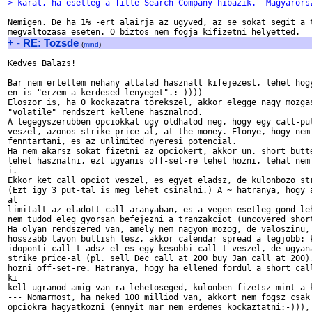
> karat, ha esetleg a Title Search Company hibazik.  Magyarors
Nemigen. De ha 1% -ert alairja az ugyved, az se sokat segit a t
+
-
RE: Tozsde
(
mind
)
Kedves Balazs!

Bar nem ertettem nehany altalad hasznalt kifejezest, lehet hogy
en is "erzem a kerdesed lenyeget".:-))))

Eloszor is, ha 0 kockazatra torekszel, akkor elegge nagy mozgas
"volatile" rendszert kellene hasznalnod.

A legegyszerubben opciokkal ugy oldhatod meg, hogy egy call-put
veszel, azonos strike price-al, at the money. Elonye, hogy nem 
fenntartani, es az unlimited nyeresi potencial.

Ha nem akarsz sokat fizetni az opciokert, akkor un. short butte
lehet hasznalni, ezt ugyanis off-set-re lehet hozni, tehat nem 
i.

Ekkor ket call opciot veszel, es egyet eladsz, de kulonbozo str
(Ezt igy 3 put-tal is meg lehet csinalni.) A ~ hatranya, hogy a
al

limitalt az eladott call aranyaban, es a vegen esetleg gond leh
nem tudod eleg gyorsan befejezni a tranzakciot (uncovered short
Ha olyan rendszered van, amely nem nagyon mozog, de valoszinu, 
hosszabb tavon bullish lesz, akkor calendar spread a legjobb: k
idoponti call-t adsz el es egy kesobbi call-t veszel, de ugyana
strike price-al (pl. sell Dec call at 200 buy Jan call at 200).
hozni off-set-re. Hatranya, hogy ha ellened fordul a short call
ki

kell ugranod amig van ra lehetoseged, kulonben fizetsz mint a k
--- Nomarmost, ha neked 100 milliod van, akkort nem fogsz csak 
opciokra hagyatkozni (ennyit mar nem erdemes kockaztatni:-))),
