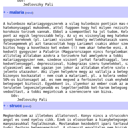
       Udv:

+
-
malaria
(
mind
)
A kulonbozo malariagyogyszerek a vilag kulonbozo pontjain mas-m
hatekonysaggal mukodnek, attol fuggoen hogy hol milyen reziszte
korokozo torzsek vannak. Ebbol a szempontbol ha jol tudom, Kele
pont az egyik legrosszabb hely. Az uj es viszonylag meg hatekon
gyogyszereknek (pl. Lariam) viszont komoly mellekhatasaik vanna
felesegemnek pl azt tanacsoltak hogy Lariamot csakis akkor szed
biztos hogy a kovetkezo ket evben (!) nem akar teherbe esni. A 
kedvelt gyogyszer a Paludrin (Magyarorszagon nincs forgalomban)
allitolag altalaban azokra a torzsekre hat amelyekre a tobbi 

malariagyogyszer nem, szedese viszont jarhat faradtsaggal, leve
kedvetlenseggel, depresszioval, hidegrazas szeru tunetekkel, sz
olyasmivel ami nem igazan jon jokor az altalaban eletre szolo e
jelento utazaskor. Aki ilyen helyekre megy az vallalja a betegs
bizonyos kockazatat - nem csak a malariaet, pl. a kolera vedool
50%-os biztonsagot ad, es nem megved a fertozestol csak enyhebb
betegseget biztosit. Egyebkent is, ilyenkor az ember csak az ad
teruleten legveszelyesebb es legelterjedtbb ket-harom betegseg 
vedooltast, a tobbi megintcsak a szerencsere van bizva.

    Udv:

+
-
strucc
(
mind
)
Megkerdeztem az illetekes allatorvost. Konyv nincs a struccokro
angol es sved nyelvu cikk. Ezek is elsosorban a hianybetegsegei
manyozasukkal foglalkoznak. Mostanaban kezdodott ipari tartasuk
tudni fertozo betegsegeikrol. A stresszt egyaltalan nem birjak,