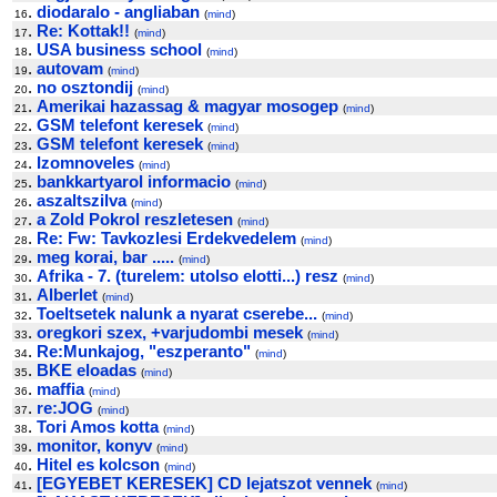
.
diodaralo - angliaban
16
(
mind
)
.
Re: Kottak!!
17
(
mind
)
.
USA business school
18
(
mind
)
.
autovam
19
(
mind
)
.
no osztondij
20
(
mind
)
.
Amerikai hazassag & magyar mosogep
21
(
mind
)
.
GSM telefont keresek
22
(
mind
)
.
GSM telefont keresek
23
(
mind
)
.
Izomnoveles
24
(
mind
)
.
bankkartyarol informacio
25
(
mind
)
.
aszaltszilva
26
(
mind
)
.
a Zold Pokrol reszletesen
27
(
mind
)
.
Re: Fw: Tavkozlesi Erdekvedelem
28
(
mind
)
.
meg korai, bar .....
29
(
mind
)
.
Afrika - 7. (turelem: utolso elotti...) resz
30
(
mind
)
.
Alberlet
31
(
mind
)
.
Toeltsetek nalunk a nyarat cserebe...
32
(
mind
)
.
oregkori szex, +varjudombi mesek
33
(
mind
)
.
Re:Munkajog, "eszperanto"
34
(
mind
)
.
BKE eloadas
35
(
mind
)
.
maffia
36
(
mind
)
.
re:JOG
37
(
mind
)
.
Tori Amos kotta
38
(
mind
)
.
monitor, konyv
39
(
mind
)
.
Hitel es kolcson
40
(
mind
)
.
[EGYEBET KERESEK] CD lejatszot vennek
41
(
mind
)