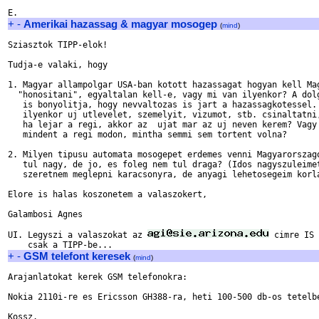
+
-
Amerikai hazassag & magyar mosogep
(
mind
)
Sziasztok TIPP-elok!

Tudja-e valaki, hogy

1. Magyar allampolgar USA-ban kotott hazassagat hogyan kell Mag
  "honositani", egyaltalan kell-e, vagy mi van ilyenkor? A dolg
   is bonyolitja, hogy nevvaltozas is jart a hazassagkotessel. 
   ilyenkor uj utlevelet, szemelyit, vizumot, stb. csinaltatni,
   ha lejar a regi, akkor az  ujat mar az uj neven kerem? Vagy 
   mindent a regi modon, mintha semmi sem tortent volna?

2. Milyen tipusu automata mosogepet erdemes venni Magyarorszago
   tul nagy, de jo, es foleg nem tul draga? (Idos nagyszuleimet
   szeretnem meglepni karacsonyra, de anyagi lehetosegeim korla
Elore is halas koszonetem a valaszokert,

Galambosi Agnes

UI. Legyszi a valaszokat az 
 cimre IS 
+
-
GSM telefont keresek
(
mind
)
Arajanlatokat kerek GSM telefonokra:

Nokia 2110i-re es Ericsson GH388-ra, heti 100-500 db-os tetelbe