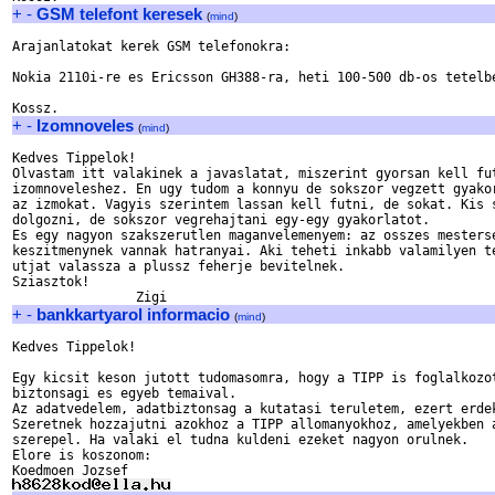
+
-
GSM telefont keresek
(
mind
)
Arajanlatokat kerek GSM telefonokra:

Nokia 2110i-re es Ericsson GH388-ra, heti 100-500 db-os tetelbe
+
-
Izomnoveles
(
mind
)
Kedves Tippelok!

Olvastam itt valakinek a javaslatat, miszerint gyorsan kell fut
izomnoveleshez. En ugy tudom a konnyu de sokszor vegzett gyakor
az izmokat. Vagyis szerintem lassan kell futni, de sokat. Kis s
dolgozni, de sokszor vegrehajtani egy-egy gyakorlatot. 

Es egy nagyon szakszerutlen maganvelemenyem: az osszes mesterse
keszitmenynek vannak hatranyai. Aki teheti inkabb valamilyen te
utjat valassza a plussz feherje bevitelnek.

Sziasztok!

+
-
bankkartyarol informacio
(
mind
)
Kedves Tippelok!

Egy kicsit keson jutott tudomasomra, hogy a TIPP is foglalkozot
biztonsagi es egyeb temaival.

Az adatvedelem, adatbiztonsag a kutatasi teruletem, ezert erdek
Szeretnek hozzajutni azokhoz a TIPP allomanyokhoz, amelyekben a
szerepel. Ha valaki el tudna kuldeni ezeket nagyon orulnek.

Elore is koszonom:
