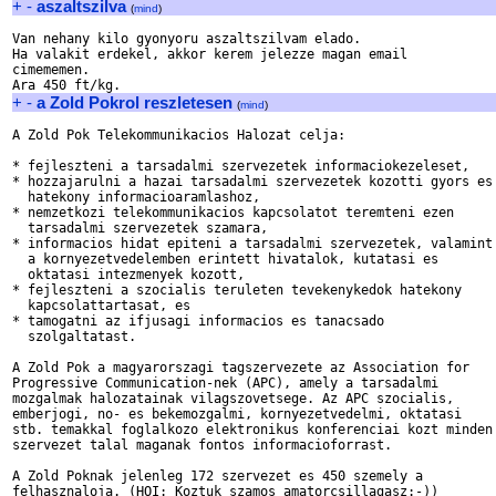
+
-
aszaltszilva
(
mind
)
Van nehany kilo gyonyoru aszaltszilvam elado.

Ha valakit erdekel, akkor kerem jelezze magan email 

cimememen.

+
-
a Zold Pokrol reszletesen
(
mind
)
A Zold Pok Telekommunikacios Halozat celja:

* fejleszteni a tarsadalmi szervezetek informaciokezeleset,

* hozzajarulni a hazai tarsadalmi szervezetek kozotti gyors es

  hatekony informacioaramlashoz,

* nemzetkozi telekommunikacios kapcsolatot teremteni ezen

  tarsadalmi szervezetek szamara,

* informacios hidat epiteni a tarsadalmi szervezetek, valamint

  a kornyezetvedelemben erintett hivatalok, kutatasi es

  oktatasi intezmenyek kozott,

* fejleszteni a szocialis teruleten tevekenykedok hatekony

  kapcsolattartasat, es

* tamogatni az ifjusagi informacios es tanacsado

  szolgaltatast.

A Zold Pok a magyarorszagi tagszervezete az Association for

Progressive Communication-nek (APC), amely a tarsadalmi

mozgalmak halozatainak vilagszovetsege. Az APC szocialis,

emberjogi, no- es bekemozgalmi, kornyezetvedelmi, oktatasi

stb. temakkal foglalkozo elektronikus konferenciai kozt minden

szervezet talal maganak fontos informacioforrast.

A Zold Poknak jelenleg 172 szervezet es 450 szemely a

felhasznaloja. (HOI: Koztuk szamos amatorcsillagasz:-))
