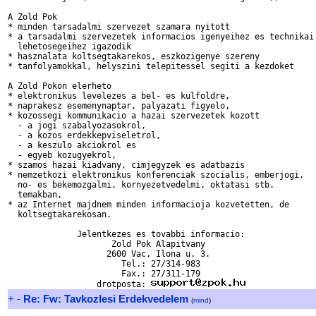
A Zold Pok

* minden tarsadalmi szervezet szamara nyitott

* a tarsadalmi szervezetek informacios igenyeihez es technikai

  lehetosegeihez igazodik

* hasznalata koltsegtakarekos, eszkozigenye szereny

* tanfolyamokkal, helyszini telepitessel segiti a kezdoket

A Zold Pokon elerheto

* elektronikus levelezes a bel- es kulfoldre,

* naprakesz esemenynaptar, palyazati figyelo,

* kozossegi kommunikacio a hazai szervezetek kozott

  - a jogi szabalyozasokrol,

  - a kozos erdekkepviseletrol,

  - a keszulo akciokrol es

  - egyeb kozugyekrol,

* szamos hazai kiadvany, cimjegyzek es adatbazis

* nemzetkozi elektronikus konferenciak szocialis, emberjogi,

  no- es bekemozgalmi, kornyezetvedelmi, oktatasi stb.

  temakban,

* az Internet majdnem minden informacioja kozvetetten, de

  koltsegtakarekosan.

              Jelentkezes es tovabbi informacio:

                     Zold Pok Alapitvany

                    2600 Vac, Ilona u. 3.

                       Tel.: 27/314-983

                       Fax.: 27/311-179

                  drotposta: 
+
-
Re: Fw: Tavkozlesi Erdekvedelem
(
mind
)