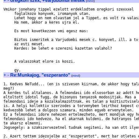
+
-
oregkori szex, +varjudombi mesek
(
mind
)
Vmikor jonehany tippel ezelott erdeklodtem oregkori szexxxel

     foglalkozo konyvek, iromanyok utan.

     Lehet hogy en nem olvastam jol a Tippet, es volt ra valasz
     Ha nem, akkor a keres ujra el.

     Es most kovetkezzen vmi egesz mas:

     Biztos ismeritek a Varjudombi mesek c. konyvet, ill. a tv-
     az esti meset.

     Kerdes: be lehet e szerezni kazettan valahol?

     A valaszokat elore is koszi.

+
-
Re:Munkajog, "eszperanto"
(
mind
)
1. Kedves NeTudd... (en is szivesen kiirnam, de akkor hogy tala
meg?)

A kerdes tul altalanos. A felmondasi ido elsosorban az adott he
eltoltott idotol fugg, de bizonyos tenyezok modositjak. Mas a 

felmondasi ideje a kozalkalmazottnak, es talan a koztisztviselo
is. A helyi kollektiv szerzodes a torvenyben leirthoz kepest cs
kedvezobb lehet a dolgozo szamara, minden egyeb ervenytelen.

Ez a felmondasi idore nehezen ertelmezheto, mert mondjuk egy ho
felmondasi ido kedvezo, ha el akarnak kuldeni, de hatranyos leh
te akarsz elmenni. 

Jogsegely: a szakszervezetnel tudnak segiteni, ha van ott ilyes
2. Azert tettem idezojelbe az "eszperantot", mert bar otletes e