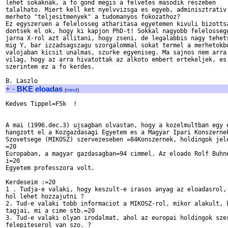
lehet sokaknak, a fo gond megis a felvetes masodik reszeben 

talalhato. Miert kell ket nyelvvizsga es egyeb, adminisztrativ 
merheto "teljesitmenyek" a tudomanyos fokozathoz?

Ez egyszeruen a felelosseg atharitasa egyetemen kivuli bizottsa
dontsek el ok, hogy ki kapjon PhD-t! Sokkal nagyobb felelossegg
jarna X-rol azt allitani, hogy zseni, de legalabbis nagy tehets
mig Y, bar izzadsagszagu szorgalommal sokat termel a merhetokbo
valojaban kicsit unalmas, szurke egyeniseg. Ma sajnos nem arra 
vilag, hogy az arra hivatottak az alkoto embert ertekeljek, es 
szerintem ez a fo kerdes. 

+
-
BKE eloadas
(
mind
)
Kedves Tippel=F5k  !

A mai (1996.dec.3) ujsagban olvastan, hogy a kozelmultban egy e
hangzott el a Kozgazdasagi Egyetem es a Magyar Ipari Konszernek
Szovetsege (MIKOSZ) szervezeseben =84Konszernek, holdingok jele
=20

Europaban, a magyar gazdasagban=94 cimmel. Az eloado Rolf Buhne
i=20

Egyetem professzora volt.

Kerdeseim :=20

1 . Tudja-e valaki, hogy keszult-e irasos anyag az eloadasrol, 
hol lehet hozzajutni ?

2. Tud-e valaki tobb informaciot a MIKOSZ-rol, mikor alakult, k
tagjai, mi a cime stb.=20

3. Tud-e valaki olyan irodalmat, ahol az europai holdingok szer
felepiteserol van szo. ?
