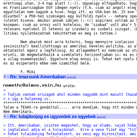
erettsegi utan, 3-4 nap alatt (;-)). Ugyanigy elfogadhato, hogy
es Franciaorszagban EGY idegen nyelv (t.k. csak az angol) eleg.
egyaltalan nem vagyok a hive, hogy itt, az USA-ban kb. 15 eve "
divatbol" a PhD-hez szukseges egy kulfoldi nyelv -- nehany spec
ruletet kiveve. Amikor annak idejen (;-(() aspirans voltam az 5
kozepen, csak az orosz volt kotelezo, de "szabad" volt aka'r 5-
relevans nyelvbol IS letenni az irasbeli es szobeli vizsgat. (E
litikai nyilatkozatnak tekintettem es meg is tettem.)

        Nem akarok most arra kiterni, hogy mennyire izolacios (
soviniszta?) beallitottsagu az amerikai neveles-politika, az al
oktatastol egesz a legfelsoig. Az atlagembert ez nemcsak az uta
erinti, de megmutatkozik a szemleleti horizontjaban is: mi es m
a vilag esemenyeibol. Egyelore eleg ennyi is. Tehat ket nyelv k
es az eszperanto ebbe nem szamithat bele.

+
-
Re: imazsunk Amerikaban
(
mind
)
> 
> Tudjuk vannak orszagok ahol minden nagyobb mint masutt (haza
> s igy a hulyeseg is.

***************************************************************
Talan a TEXAS-ra gondoltal,.... arra mondjak, hogy ott minden n
+
-
Re: tulajdonjog es ugyvedek es egyebek
(
mind
)
> Itt, Amerikaban, szinten megeshet, hogy az elado, sajat hiba
> jogtalanul adja el a tulajdonat.  Erre a vevo fizet egy "tit
> tehat tulajdonjog felkutatsert, es vesz egy biztositast, ami