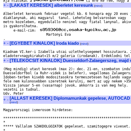
Aja'nlatokat a 
+
-
[LAKAST KERESEK] alberletet keresunk
(
mind
)
Alberletet keresunk februar vegetol kb. 6 honapra egy 20 eves j
diaklanynak, aki magyarul  tanul. Lehetoleg belvarosban vagy

metro kozeleben, egyedulallo neninel vagy fiatal lanynal, akive
is gyakorolhatna.

     e-mail-cim:  
                     Martonyi Eva

+
-
[EGYEBET KINALOK] Iroda kiado
(
mind
)
Kiadnam VI.ker-i Izabella utcai uzlethelysegemet hosszutavra. 2
+
-
[TELEKOCSIT KINALOK] Duesseldorf-Zalaegerszeg, majd 
(Meg mindig) utast keresek (max 2): dec. 21-en, szombaton indul
Duesseldorfbol (a Ruhr-videk is belefer), vegallomas Zalaegersz
Idoben-terben kisebb modositasokra termeszetesen hajlando vagyo
fele nem kulonosebben szeretnek kerulni, mert az ugy nekem >350
Vissza januar 5-en (vasarnap) jovok, akkorra is van meg hely.  
vezetni is tudnal.

[ALLAST KERESEK] Diplomamunkak gepelese, AUTOCAD 
+
-
(
mind
)
Magyarorszagi ismerosom hirdetese:

***************************************************************
*                                                              
***** Vallalom SZAKDOLGOZATOK gepeleset, szamitogepre viveset. 
*                                                              