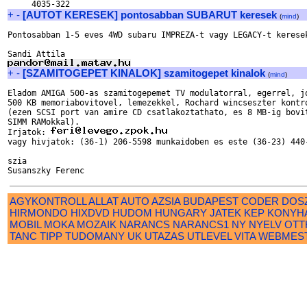
+
-
[AUTOT KERESEK] pontosabban SUBARUT keresek
(
mind
)
Pontosabban 1-5 eves 4WD subaru IMPREZA-t vagy LEGACY-t keresek
+
-
[SZAMITOGEPET KINALOK] szamitogepet kinalok
(
mind
)
Eladom AMIGA 500-as szamitogepemet TV modulatorral, egerrel, jo
500 KB memoriabovitovel, lemezekkel, Rochard wincseszter kontro
(ezen SCSI port van amire CD csatlakoztathato, es 8 MB-ig bovit
SIMM RAMokkal). 

Irjatok: 
vagy hivjatok: (36-1) 206-5598 munkaidoben es este (36-23) 440-
szia

AGYKONTROLL
ALLAT
AUTO
AZSIA
BUDAPEST
CODER
DOS
HIRMONDO
HIXDVD
HUDOM
HUNGARY
JATEK
KEP
KONYH
MOBIL
MOKA
MOZAIK
NARANCS
NARANCS1
NY
NYELV
OTT
TANC
TIPP
TUDOMANY
UK
UTAZAS
UTLEVEL
VITA
WEBMES