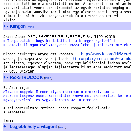
ebbe pusztult bele a szallitott csibe. A tortenet szerint amiko
vos vert akart venni tiz struccbol az egyik hirtelen megdoglott
Egy tojo madar annyiba kerul mint egy olcsobb kocsi. Meg a sved
klimat is jol birjak. Tenyesztesuk futotuzszeruen terjed.

+
-
Klingon
(
mind
)
Szabo Janos 
> Tudja valaki, hogy ki talalta ki a klingon nyelvet? [...]
> Letezik klingon nyelvkonyv??? Hozza lehet jutni szerintetek 
http://www.kli.org/kli/Merc
Minden szukseges anyag ott kaphato:   
http://galaxy.neca.com/~soruk/
Nehany jo magyarazatra :-) lasd:  
Azt hiszem, egyszer olvastam, hogy egy kaliforniai indian nyelv
jellegzetessegei alapjan fejlesztette ki az erre megbizott nyel
+
-
Re>STRUCCOK
(
mind
)
>Tovabb megyek: Minden olyan informacio erdekel, ami a
>strucc-tenyesztessel kapcsolatos (neveles, szaporitas, keltet
>gyogykezeles), es vagy elerheto az interneten
A sci.agriculture.ratites usenet csoport foglalkozik

a kerdessel.

+
-
Legjobb hely a vilagon!
(
mind
)