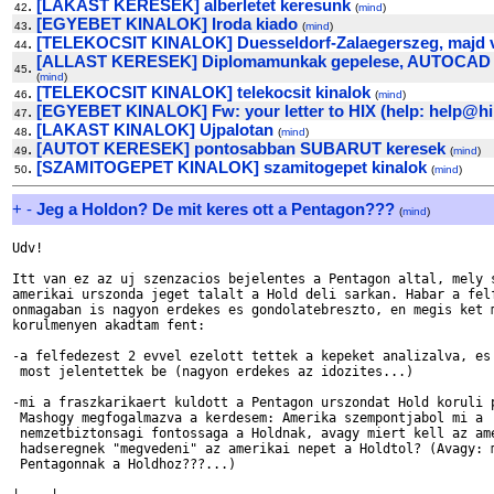
.
[LAKAST KERESEK] alberletet keresunk
42
(
mind
)
.
[EGYEBET KINALOK] Iroda kiado
43
(
mind
)
.
[TELEKOCSIT KINALOK] Duesseldorf-Zalaegerszeg, majd 
44
[ALLAST KERESEK] Diplomamunkak gepelese, AUTOCAD 
.
45
(
mind
)
.
[TELEKOCSIT KINALOK] telekocsit kinalok
46
(
mind
)
.
[EGYEBET KINALOK] Fw: your letter to HIX (help: help@hi
47
.
[LAKAST KINALOK] Ujpalotan
48
(
mind
)
.
[AUTOT KERESEK] pontosabban SUBARUT keresek
49
(
mind
)
.
[SZAMITOGEPET KINALOK] szamitogepet kinalok
50
(
mind
)
+
-
Jeg a Holdon? De mit keres ott a Pentagon???
(
mind
)
Udv!

Itt van ez az uj szenzacios bejelentes a Pentagon altal, mely s
amerikai urszonda jeget talalt a Hold deli sarkan. Habar a felf
onmagaban is nagyon erdekes es gondolatebreszto, en megis ket m
korulmenyen akadtam fent:

-a felfedezest 2 evvel ezelott tettek a kepeket analizalva, es 
 most jelentettek be (nagyon erdekes az idozites...)

-mi a fraszkarikaert kuldott a Pentagon urszondat Hold koruli p
 Mashogy megfogalmazva a kerdesem: Amerika szempontjabol mi a 

 nemzetbiztonsagi fontossaga a Holdnak, avagy miert kell az ame
 hadseregnek "megvedeni" az amerikai nepet a Holdtol? (Avagy: m
 Pentagonnak a Holdhoz???...)
