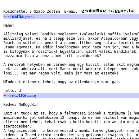
Koszonettel : Szabo Zoltan  E-mail  
+
-
maffia
(
mind
)
Haho!

Allitolag valami Bandika meglepett (valamelyik) maffia (valamel
milliardjaval, es ha 1 csepp esze van, akkor Acapulco-ban vagy 
Beach-en sutteti a penzet a napon. Itthon meg halara keresik es
utana egymast. Ha addig lovoldoznek amig haza nem jon, meg a bo
is kifogynak a rosszfiuk! Egyaltalan, szolt valaki Bandikanak, 
hozza mar haza a penzt, mert itt lovoldoznek?

A rendorok helyeben en varnek meg egy kicsit, aztan akit meglon
neki az adohivatalt, mert Manci nenit Wekerle-telepen nem szokt
loni... (az mar regen volt, amin jar most az eszetek)

MIndezek ellenere lehet, hogy az ellenkezoje sem igaz.

+
-
re:JOG
(
mind
)
Kedves NeDugdKi!

Amit en tudok az az, hogy a felmondasi idonek a minimuma (1 hon
maximuma(ha jol emlekszem 12 honap, de ez nem biztos) van megsz
elterni nem lehet, tehat csak a ketto kozotti ido adhato meg a

szerzodesben. 

A leghasznosabb, ha kezbe veszed a munka torvenykonyvet, nem tu
erdemes a Teged erinto kerdeseket vegigolvasni. (sajnos, ha jol