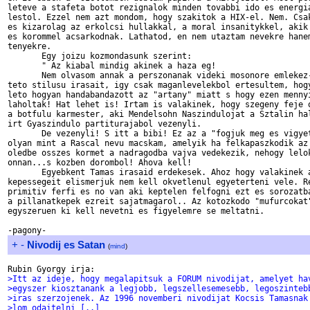
leteve a stafeta botot rezignalok minden tovabbi ido es energia
lestol. Ezzel nem azt mondom, hogy szakitok a HIX-el. Nem. Csak
es kizarolag az erkolcsi hullakkal, a moral insanitykkel, akik 
es korommel acsarkodnak. Lathatod, en nem utaztam nevekre hanem
tenyekre. 

       Egy joizu kozmondasunk szerint:

       " Az kiabal mindig akinek a haza eg!

       Nem olvasom annak a perszonanak videki mosonore emlekez-
teto stilusu irasait, igy csak maganlevelekbol ertesultem, hogy
leto hogyan handabandazott az "artany" miatt s hogy ezen mennyi
laholtak! Hat lehet is! Irtam is valakinek, hogy szegeny feje o
a botfulu karmester, aki Mendelsohn Naszindulojat a Sztalin hal
irt Gyaszindulo partiturajabol vezenyli.

       De vezenyli! S itt a bibi! Ez az a "fogjuk meg es vigyet
olyan mint a Rascal nevu macskam, amelyik ha felkapaszkodik az

oledbe osszes kormet a nadragodba vajva vedekezik, nehogy lelok
onnan...s kozben dorombol! Ahova kell!

       Egyebkent Tamas irasaid erdekesek. Ahoz hogy valakinek a
kepessegeit elismerjuk nem kell okvetlenul egyeterteni vele. Re
primitiv ferfi es no van aki keptelen felfogni ezt es sorozatba
a pillanatkepek ezreit sajatmagarol.. Az kotozkodo "mufurcokat"
egyszeruen ki kell nevetni es figyelemre se meltatni.

+
-
Nivodij es Satan
(
mind
)
>Itt az ideje, hogy megalapitsuk a FORUM nivodijat, amelyet ha
>egyszer kiosztanank a legjobb, legszellesemesebb, legoszinteb
>iras szerzojenek. Az 1996 novemberi nivodijat Kocsis Tamasnak
>lom odaitelni [..]