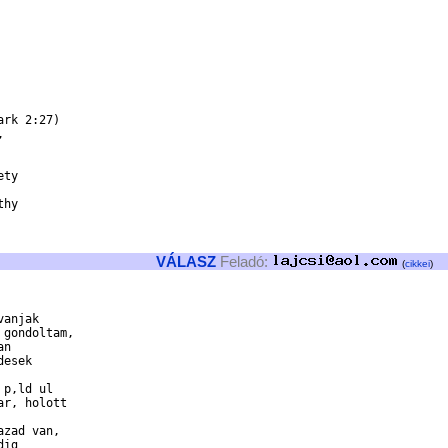
rk 2:27)



ty

hy

VÁLASZ
Feladó:
(
cikkei
)
anjak

gondoltam,

n

esek

p‚ld ul

r, holott

zad van,

ig
