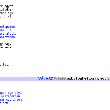
k egyet.

ztodni,

nne egy

.. ;-)

onlapomon
yarul a
esz alatt,
solatosan.
y nagy

e koze,

 fel,

VÁLASZ
Feladó:
(
c
agon egy olyan
 orszabokban
ami szerintem
t sem.