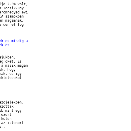
je 2-3% volt,

 Tocsik-ugy

romnegyed evi

A szamokban

m magamnak,

ruen el fog

nk es mindig a
ek es
jukben.

g oket. Es

a masik magan

k, hogy

ak, es igy

kteteseket

zojelekben.

zottak

b mint egy

ezert

kulon

az istenert

t.
