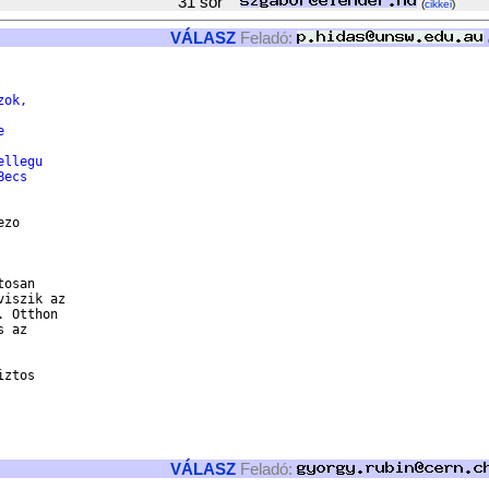
31 sor
(
cikkei
)
VÁLASZ
Feladó:
zok,
e
ellegu
Becs
zo

osan 

iszik az

 Otthon 

 az

ztos 

VÁLASZ
Feladó: