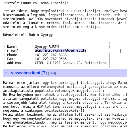
Tisztelt FORUM es Tamas (Kocsis)!

Itt az ideje, hogy megalapitsuk a FORUM nivodijat, amelyet havo
kiosztanank a legjobb, legszellesemesebb, legoszintebb, stb. ir
szerzojenek. Az 1996 novemberi nivodijat Kocsis Tamasnak javasl
odaitelni a "Lunatic, creten, fool, moron" cimu irasaert. Az ir
szerintem meg a kisse erdes stilus sem csorbitja. 

Udvozlettel: Rubin Gyorgy 

+----------------------------------------------------+

| Name:         Gyorgy RUBIN                         |

| E-mail:       
                 |

| Phone:        (41-22) 767-8338                     |

| Fax:          (41-22) 767-9585                     |	

| Address:      CERN, CH-1211 Geneva 23, Switzerland |

+
-
visszataszitani (?)
(
mind
)
Ha mar erre jartam, egy kis aprosaggal (butasaggal, ahogy Balog
minositi az eltero velemenyeket mostansag) gazdagitanam az elma
antikapitalista populista velemenyek megjeleneset :

En Eva helyeben nem felnek a szelsojobbtol. Nem felnek akkor, h
altalam tamogatott politika nagy megbizhatosaggal kihuzza a tap
a szelsojobb laba alol (ahogy a korzeti orvos es a TV-reklam al
nem kell felni a HIV-tol sem, csupan megvalogatni a partnert, i
megtenni a szukseges ovintezkedeseket:-))

Felni akkor kezdenek, ha az altalam tolt szekerrol azt kiabalja
hogy egy versenykeptelen csurhe, es megdoglik, aki nem koveti a
( es nyomatekositando : meg is tesznek mindent, hogy megdogoljo
De hat errol szo sincs, hisz ma nalunk a mervado politikai erok