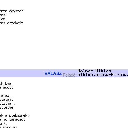
nta egyszer

as

om

as ertekeit

VÁLASZ
Feladó:
h Eva

radott

a az

talajt

litja :

lletve

k a plebsznek,

 jo tanacsot

n).

 mind az
