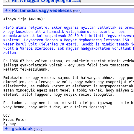
.
Re: A magyar szegenysegrol
21
(
mind
)
+
-
Re: tamadas vagy vedekezes
(
mind
)
Afonya irja (#2186):

>1945 utani helyzetre. Ekkor ugyanis nyiltan vallottak az oros
>hogy kuszobon all a harmadik vilaghaboru, es ezert a nepi
>demokraciaknak koltsegvetesuk 30-50 %-t kellett fegyverkezesr
>kolteni. Ugyanezen idoben a Magyar Nephadsereg letszama 150
>ezer korul volt (jelenleg 70 ezer). Kesobb is mindig tamado j
>volt a Varsoi Szerzodes, sok magyar hadgyakorlaton vonultunk 
>ellen.
En 1966-67-ben voltam katona, es emlekeim szerint mindig vedeke
jellegu gyakorlataink voltak - egy Becs felol jovo tamadasra

kellett felkeszulnunk.

Emlekeztet ez egy viccre, sajnos tul halvanyan ahhoz, hogy pont
elmeseljem, de a lenyege az volt, hogy vakok egy csoportjat elv
allatkertbe, es tobbek kozott az elefantot is megtapogathatjak.
aztan mindegyik egesz mast mesel a tobbi vaknak, hogy milyen is
elefant, attol fuggoen, hogy melyik reszet tapogatta.

En _tudom_, hogy nem tudom, mi volt a teljes igazsag - de te bi
vagy benne, hogy amit tudsz, az a teljes igazsag?

Udv

Hidas Peter

+
-
gratulalok
(
mind
)