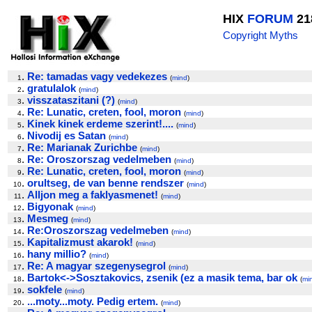
HIX
FORUM
21
Copyright Myths
.
Re: tamadas vagy vedekezes
1
(
mind
)
.
gratulalok
2
(
mind
)
.
visszataszitani (?)
3
(
mind
)
.
Re: Lunatic, creten, fool, moron
4
(
mind
)
.
Kinek kinek erdeme szerint!....
5
(
mind
)
.
Nivodij es Satan
6
(
mind
)
.
Re: Marianak Zurichbe
7
(
mind
)
.
Re: Oroszorszag vedelmeben
8
(
mind
)
.
Re: Lunatic, creten, fool, moron
9
(
mind
)
.
orultseg, de van benne rendszer
10
(
mind
)
.
Alljon meg a faklyasmenet!
11
(
mind
)
.
Bigyonak
12
(
mind
)
.
Mesmeg
13
(
mind
)
.
Re:Oroszorszag vedelmeben
14
(
mind
)
.
Kapitalizmust akarok!
15
(
mind
)
.
hany millio?
16
(
mind
)
.
Re: A magyar szegenysegrol
17
(
mind
)
.
Bartok<->Sosztakovics, zsenik (ez a masik tema, bar ok
18
(
mi
.
sokfele
19
(
mind
)
.
...moty...moty. Pedig ertem.
20
(
mind
)