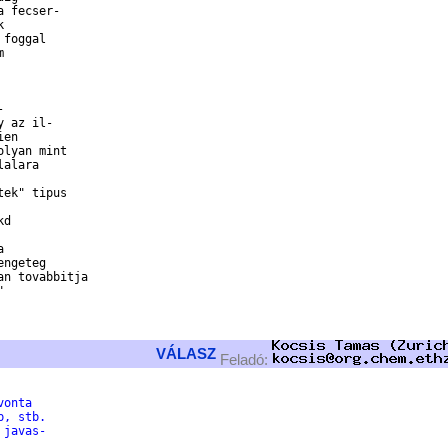
 fecser-



foggal





 az il-

en

lyan mint

alara 

ek" tipus

d



ngeteg

n tovabbitja

 

VÁLASZ
Feladó:
vonta
b, stb.
 javas-