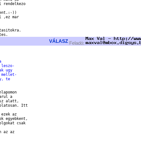
 rendelkezo

nt.:-))

 ,ez mar

asitokra.

VÁLASZ
Feladó:
a
 leszo-
ak ugy
 mellet-
y, te
lapomon

rul a

z alatt,

latosan. Itt

ezek az

k egyebkent,

lgokat csak

 az az
