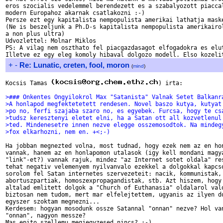
eros szocialis vedelemmel berendezett es a szabalyozott piaccal
modern Europahoz akarnak csatlakozni :-)

Persze ezt egy kapitalista nempopulista amerikai lathatja maske
(Ne is beszeljunk a Ph.D-s kapitalista nempopulista amerikairol
a non plus ultra)

Udvozlettel: Molnar Miklos

PS: A vilag nem oszthato fel piacgazdasagot elfogadokra es elut
+
-
Re: Lunatic, creten, fool, moron
(
mind
)
Kocsis Tamas 
) irta:

>### Onkentes Ongyilokrol Max "Satanista" Valnak Setet Balkanr
>A honlapod megfektetetett rendesen. Novel baszo kutya, kutyat
>po no, ferfi szajaba szaro no, es egyebek. Furcsa, hogy te cs
>tudsz keresztenyi eletet elni, ha a Satan ott all kozvetlenul
>ted. Mindenesetre innen nezve elegge osszemosodtok. Na mindeg
>fox elkarhozni, nem en. +<;-)
Ha jobban megnezted volna, most tudnad, hogy ezek nem az en hon
vannak, hanem az en honlapomon utalasok (igy kell mondani magya
"link"-et?) vannak rajuk, mindez "az Internet sotet oldala" res
tehat negativ velemenyem nyilvanvalo ezekkel a dolgokkal kapcso
sorolom fel Satan internetes szervezeteit: nacik, kommunistak,

abortuszpartiak, homoszexpropagandistak, stb. Azt hiszem, hogy 
altalad emlitett dolgok a "Church of Euthanasia" oldalarol valo
biztosan nem tudom, mert mar elfelejtettem, ugyanis az ilyen do
egyszer szoktam megnezni... 

Kerdesem: hogyan mosodunk ossze Satannal "onnan" nezve? Hol van
"onnan", nagyon messze? 

Mas epito szellemu megjegyzesed nincs? :-)
