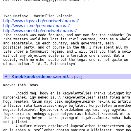
---

http://www.digsys.bg/eunetweb/maxval/
http://www.cit.net/personal/maxval/
http://www.eunet.bg/eunetweb/maxval/

"The sabbath was made for man, and not man for the sabbath" (Ma
"The Western world has lost its civil courage, both as a whole,
and separately, in each country, each government, each

political party, and of course in the UN. I have spent all my

life under a Communist regime, and I will tell you that a socie
without any objective scale is a terrible one indeed. But a

society with no other scale but the legal one is not quite wort
of man either." (A. I. Solzhenitsyn)

+
-
Kinek kinek erdeme szerint!....
(
mind
)
Kedves Toth Tamas

      Engedd meg, hogy en is kegyelemteljes Thanks Givinget kiv
mindenkinek, igy neked is. A "kegyelemteljes" alatt foleg arra 
hogy remelem, talan majd csak megkegyelmeznek nekunk az artatla
inflacios rata kimutatasok moge bujtatott konyortelen aremelked
megszuntetesevel. Nyelvoreink erdekeben igerem, hogy ugyelni

fogok arra is, nehogy ujabb helyesirasi hibakat kovessek el ‚s 
thanks giving helyett tanks givingrol irjak...Ambar, noha, haba
sot jollehet...

      A mufurc vicces ertelmevel kapcsolatban termeszetesen iga
en is ebben a  szellemben dobtam papirra a kifejezest. Most ped