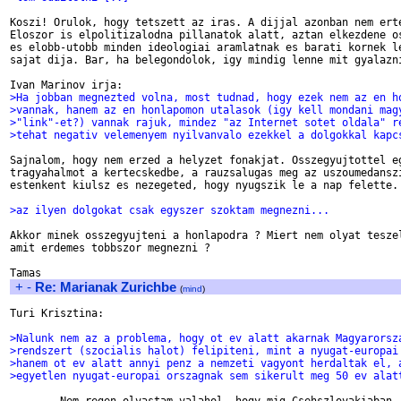
Koszi! Orulok, hogy tetszett az iras. A dijjal azonban nem erte
Eloszor is elpolitizalodna pillanatok alatt, aztan elkezdene os
es elobb-utobb minden ideologiai aramlatnak es barati kornek le
sajat dija. Bar, ha belegondolok, igy mindig lenne mit gyalazni
>Ha jobban megnezted volna, most tudnad, hogy ezek nem az en h
>vannak, hanem az en honlapomon utalasok (igy kell mondani mag
>"link"-et?) vannak rajuk, mindez "az Internet sotet oldala" r
>tehat negativ velemenyem nyilvanvalo ezekkel a dolgokkal kapc
Sajnalom, hogy nem erzed a helyzet fonakjat. Osszegyujtottel eg
tragyahalmot a kertecskedbe, a rauzsalugas meg az uszoumedanszi
estenkent kiulsz es nezegeted, hogy nyugszik le a nap felette.

>az ilyen dolgokat csak egyszer szoktam megnezni...
Akkor minek osszegyujteni a honlapodra ? Miert nem olyat teszel
amit erdemes tobbszor megnezni ?

+
-
Re: Marianak Zurichbe
(
mind
)
Turi Krisztina:

>Nalunk nem az a problema, hogy ot ev alatt akarnak Magyarorsz
>rendszert (szocialis halot) felipiteni, mint a nyugat-europai
>hanem ot ev alatt annyi penz a nemzeti vagyont herdaltak el, 
>egyetlen nyugat-europai orszagnak sem sikerult meg 50 ev alat