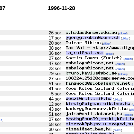
87
1996-11-28
26 sor
(
cikkei
)
17 sor
(
cikkei
)
20 sor
(
cikkei
)
38 sor
36 sor
(
cikkei
)
27 sor
(
cikkei
)
47 sor
(
cikkei
)
23 sor
(
cikkei
)
79 sor
(
cikkei
)
27 sor
51 sor
(
c
41 sor
5 sor
44 sor
(
cikkei
)
12 sor
(
c
43 sor
(
cik
51 sor
(
cikkei
)
97 sor
nd
)
58 sor
30 sor
(
cikkei
)