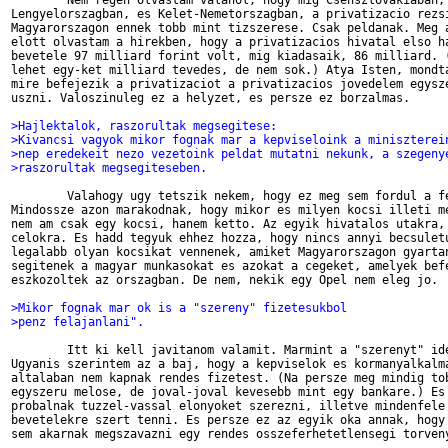
        Nem regen olvastam valahol, hogy mig Csehszlovakiaban,

Lengyelorszagban, es Kelet-Nemetorszagban, a privatizacio rezsi
Magyarorszagon ennek tobb mint tizszerese. Csak peldanak. Meg a
elott olvastam a hirekben, hogy a privatizacios hivatal elso ha
bevetele 97 milliard forint volt, mig kiadasaik, 86 milliard. (
lehet egy-ket milliard tevedes, de nem sok.) Atya Isten, mondta
mire befejezik a privatizaciot a privatizacios jovedelem egysze
uszni. Valoszinuleg ez a helyzet, es persze ez borzalmas.

>Hajlektalok, raszorultak megsegitese:
>Kivancsi vagyok mikor fognak mar a kepviseloink a miniszterei
>nep eredekeit nezo vezetoink peldat mutatni nekunk, a szegeny
>raszorultak megsegiteseben.
        Valahogy ugy tetszik nekem, hogy ez meg sem fordul a fe
Mindossze azon marakodnak, hogy mikor es milyen kocsi illeti me
nem am csak egy kocsi, hanem ketto. Az egyik hivatalos utakra, 
celokra. Es hadd tegyuk ehhez hozza, hogy nincs annyi becsuletu
legalabb olyan kocsikat vennenek, amiket Magyarorszagon gyartan
segitenek a magyar munkasokat es azokat a cegeket, amelyek befe
eszkozoltek az orszagban. De nem, nekik egy Opel nem eleg jo.

>Mikor fognak mar ok is a "szereny" fizetesukbol
>penz felajanlani".
        Itt ki kell javitanom valamit. Marmint a "szerenyt" ide
Ugyanis szerintem az a baj, hogy a kepviselok es kormanyalkalma
altalaban nem kapnak rendes fizetest. (Na persze meg mindig tob
egyszeru melose, de joval-joval kevesebb mint egy bankare.) Es 
probalnak tuzzel-vassal elonyoket szerezni, illetve mindenfele 
bevetelekre szert tenni. Es persze ez az egyik oka annak, hogy 
sem akarnak megszavazni egy rendes osszeferhetetlensegi torveny