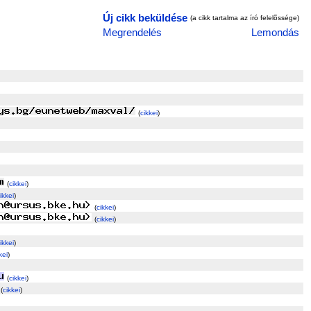
Új cikk beküldése
(a cikk tartalma az író felelõssége)
Megrendelés
Lemondás
(
cikkei
)
(
cikkei
)
ikkei
)
(
cikkei
)
(
cikkei
)
ikkei
)
kei
)
(
cikkei
)
(
cikkei
)