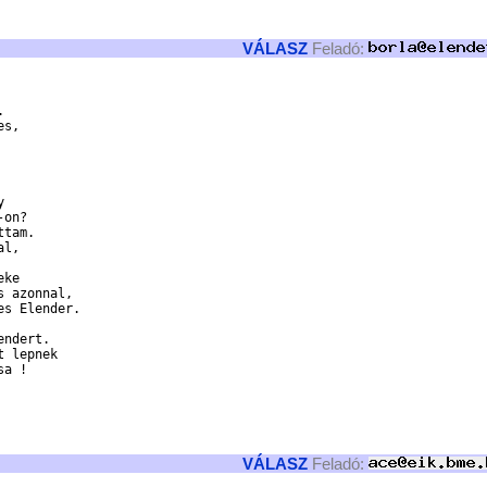
VÁLASZ
Feladó:


s,





on?

tam.

l,

ke

 azonnal,

s Elender.

ndert.

 lepnek

a !

VÁLASZ
Feladó: