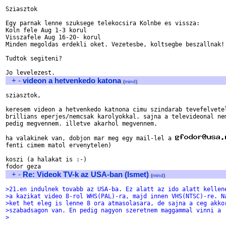
Sziasztok

Egy parnak lenne szuksege telekocsira Kolnbe es vissza: 

Koln fele Aug 1-3 korul

Visszafele Aug 16-20- korul

Minden megoldas erdekli oket. Vezetesbe, koltsegbe beszallnak!

Tudtok segiteni?

+
-
videon a hetvenkedo katona
(
mind
)
sziasztok,

keresem videon a hetvenkedo katnona cimu szindarab tevefelvetel
brillians eperjes/nemcsak karolyokkal. sajna a televideonal nem
pedig megvennem. illetve akarhol megvennem.

ha valakinek van, dobjon mar meg egy mail-lel a 
fenti cimem matol ervenytelen)

koszi (a halakat is :-)

+
-
Re: Videok TV-k az USA-ban (Ismet)
(
mind
)
>21.en indulnek tovabb az USA-ba. Ez alatt az ido alatt kellen
>a kazikat video 8-rol WHS(PAL)-ra, majd innen VHS(NTSC)-re. N
>ket het eleg is lenne 8 ora atmasolasara, de sajna a ceg akko
>szabadsagon van. En pedig nagyon szeretnem maggammal vinni a
>