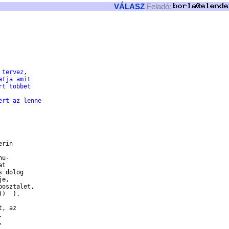
VÁLASZ
Feladó:
 tervez,
atja amit
rt tobbet
ert az lenne
rin

u-

t

 dolog

e,

osztalet,

)  ).

, az




