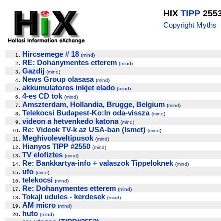
HIX
TIPP
255
Copyright Myths
.
Hircsemege # 18
1
(
mind
)
.
RE: Dohanymentes etterem
2
(
mind
)
.
Gazdij
3
(
mind
)
.
News Group olasasa
4
(
mind
)
.
akkumulatoros inkjet elado
5
(
mind
)
.
4-es CD tok
6
(
mind
)
.
Amszterdam, Hollandia, Brugge, Belgium
7
(
mind
)
.
Telekocsi Budapest-Ko:ln oda-vissza
8
(
mind
)
.
videon a hetvenkedo katona
9
(
mind
)
.
Re: Videok TV-k az USA-ban (Ismet)
10
(
mind
)
.
Meghivoleveltipusok
11
(
mind
)
.
Hianyos TIPP #2550
12
(
mind
)
.
TV elofiztes
13
(
mind
)
.
Re: Bankkartya-info + valaszok Tippeloknek
14
(
mind
)
.
ufo
15
(
mind
)
.
telekocsi
16
(
mind
)
.
Re: Dohanymentes etterem
17
(
mind
)
.
Tokaji udules - kerdesek
18
(
mind
)
.
AM micro
19
(
mind
)
.
huto
20
(
mind
)