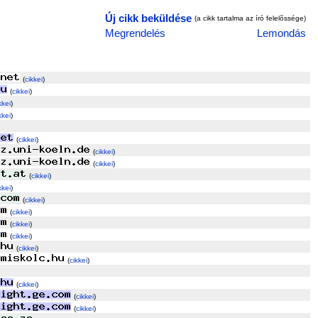
Új cikk beküldése
(a cikk tartalma az író felelõssége)
Megrendelés
Lemondás
(
cikkei
)
(
cikkei
)
kkei
)
kkei
)
(
cikkei
)
(
cikkei
)
(
cikkei
)
(
cikkei
)
kkei
)
(
cikkei
)
(
cikkei
)
(
cikkei
)
(
cikkei
)
(
cikkei
)
(
cikkei
)
(
cikkei
)
(
cikkei
)
(
cikkei
)