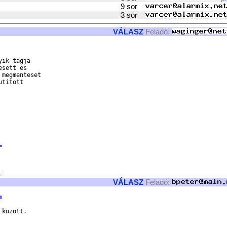
9 sor
3 sor
VÁLASZ
Feladó:
ik tagja

sett es

megmenteset

titott

=
=
VÁLASZ
Feladó:
m
kozott.
