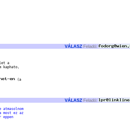
VÁLASZ
Feladó:
et a

 kaphato,

 (a

VÁLASZ
Feladó:
e atmasolnom
a most ez az
r eppen