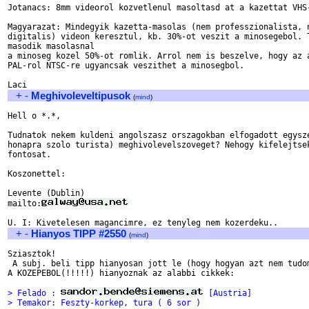
Jotanacs: 8mm videorol kozvetlenul masoltasd at a kazettat VHS-
Magyarazat: Mindegyik kazetta-masolas (nem professzionalista, n
digitalis) videon keresztul, kb. 30%-ot veszit a minosegebol. T
masodik masolasnal

a minoseg kozel 50%-ot romlik. Arrol nem is beszelve, hogy az a
PAL-rol NTSC-re ugyancsak veszithet a minosegbol.

+
-
Meghivoleveltipusok
(
mind
)
Hell o *.*,

Tudnatok nekem kuldeni angolszasz orszagokban elfogadott egysze
honapra szolo turista) meghivolevelszoveget? Nehogy kifelejtsek
fontosat.

Koszonettel:

Levente (Dublin)

mailto:
+
-
Hianyos TIPP #2550
(
mind
)
Sziasztok!

 A subj. beli tipp hianyosan jott le (hogy hogyan azt nem tudom
A KOZEPEBOL(!!!!!) hianyoznak az alabbi cikkek:

> Felado : 
 [Austria]
> Temakor: Feszty-korkep, tura ( 6 sor )