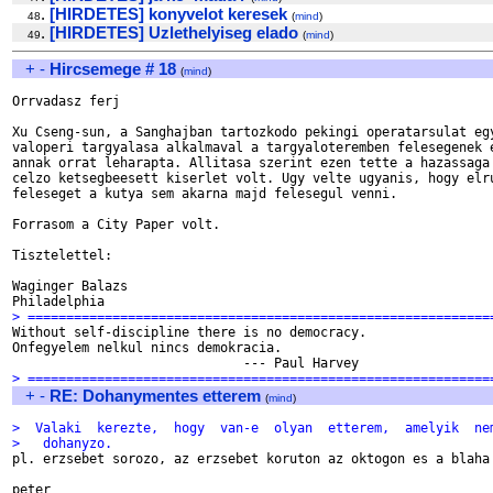
.
[HIRDETES] konyvelot keresek
48
(
mind
)
.
[HIRDETES] Uzlethelyiseg elado
49
(
mind
)
+
-
Hircsemege # 18
(
mind
)
Orrvadasz ferj

Xu Cseng-sun, a Sanghajban tartozkodo pekingi operatarsulat egy
valoperi targyalasa alkalmaval a targyaloteremben felesegenek e
annak orrat leharapta. Allitasa szerint ezen tette a hazassaga 
celzo ketsegbeesett kiserlet volt. Ugy velte ugyanis, hogy elru
feleseget a kutya sem akarna majd felesegul venni.

Forrasom a City Paper volt.

Tisztelettel:

Waginger Balazs

> ============================================================

Without self-discipline there is no democracy.

Onfegyelem nelkul nincs demokracia.

> ============================================================
+
-
RE: Dohanymentes etterem
(
mind
)
>  Valaki  kerezte,  hogy  van-e  olyan  etterem,  amelyik  ne
>   dohanyzo.  

pl. erzsebet sorozo, az erzsebet koruton az oktogon es a blaha 