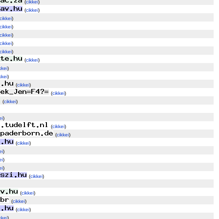
(
cikkei
)
(
cikkei
)
cikkei
)
cikkei
)
cikkei
)
cikkei
)
cikkei
)
(
cikkei
)
kkei
)
kkei
)
(
cikkei
)
(
cikkei
)
(
cikkei
)
ei
)
(
cikkei
)
(
cikkei
)
(
cikkei
)
ei
)
ei
)
ei
)
(
cikkei
)
(
cikkei
)
(
cikkei
)
(
cikkei
)
kkei
)