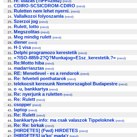
.
re: utazas (TIPP#2552)
21
(
mind
)
.
CDIRO-SCSICDROM-CDIRO
22
(
mind
)
.
Ruletten nem lehet nyerni.
23
(
mind
)
.
Vallalkozoi folyoszamla
24
(
mind
)
.
Szerzoi jog
25
(
mind
)
.
Rulett, lotto
26
(
mind
)
.
Megszolitas
27
(
mind
)
.
Meg mindig rulett
28
(
mind
)
.
diener
29
(
mind
)
.
H-1 visa
30
(
mind
)
.
Delphi programozo kerestetik
31
(
mind
)
.
=?ISO-8859-2?Q?Munkajog=E1sz_kerestetik.?=
32
(
mind
)
.
Re:Motto hiba
33
(
mind
)
.
madarriasztas
34
(
mind
)
.
RE: Menetlevel - es a rendorok
35
(
mind
)
.
Re: felveteli ponthatarok
36
(
mind
)
.
telekocsit keresunk Nemetorszagbol Budapestre
37
(
mind
)
.
o -u, bankkartya
38
(
mind
)
.
Re: nyerjunk a ruletten
39
(
mind
)
.
Re: Rulett
40
(
mind
)
.
csopper
41
(
mind
)
.
laptop
42
(
mind
)
.
Re: Rulett
43
(
mind
)
.
bankkartya-info: ma csak valaszok Tippeloknek
44
(
mind
)
.
Re: Re: birkak
45
(
mind
)
.
[HIRDETES] (Fwd) HIRDETES
46
(
mind
)
.
[HIRDETES] ja'ko' mada'r
47
(
mind
)