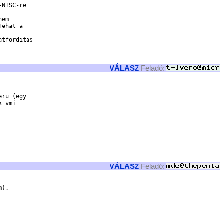
NTSC-re!

em

ehat a

tforditas

VÁLASZ
Feladó:
ru (egy

 vmi

VÁLASZ
Feladó:
).
