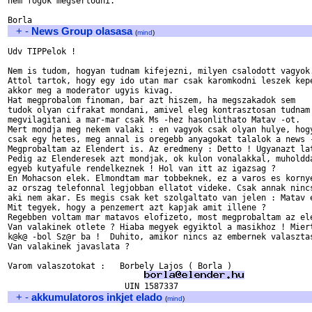
nem fogok megsertodni.

+
-
News Group olasasa
(
mind
)
Udv TIPPelok !

Nem is tudom, hogyan tudnam kifejezni, milyen csalodott vagyok.
Attol tartok, hogy egy ido utan mar csak karomkodni leszek kepe
akkor meg a moderator ugyis kivag.

Hat megprobalom finoman, bar azt hiszem, ha megszakadok sem

tudok olyan cifrakat mondani, amivel eleg kontrasztosan tudnam 
megvilagitani a mar-mar csak Ms -hez hasonlithato Matav -ot.

Mert mondja meg nekem valaki : en vagyok csak olyan hulye, hogy
csak egy hetes, meg annal is oregebb anyagokat talalok a news -
Megprobaltam az Elendert is. Az eredmeny : Detto ! Ugyanazt lat
Pedig az Elenderesek azt mondjak, ok kulon vonalakkal, muholdda
egyeb kutyafule rendelkeznek ! Hol van itt az igazsag ?

En Mohacson elek. Elmondtam mar tobbeknek, ez a varos es kornye
az orszag telefonnal legjobban ellatot videke. Csak annak nincs
aki nem akar. Es megis csak ket szolgaltato van jelen : Matav e
Mit tegyek, hogy a penzemert azt kapjak amit illene ?

Regebben voltam mar matavos elofizeto, most megprobaltam az ele
Van valakinek otlete ? Hiaba megyek egyiktol a masikhoz ! Miert
k@k@ -bol Sz@r ba !  Duhito, amikor nincs az embernek valasztas
Van valakinek javaslata ?

Varom valaszotokat :   Borbely Lajos ( Borla )

+
-
akkumulatoros inkjet elado
(
mind
)