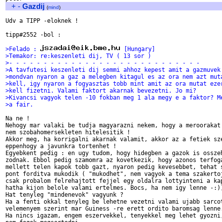
+
-
Gazdij
(
mind
)
Udv a TIPP -eloknek !

tipp#2552 -bol :

>Felado : 
 [Hungary]
>Temakor: re:keszenleti dij, TV ( 13 sor )
>- - - - - - - - - - - - - - - - - - - - - - - - - - - -
>A tavfutesi keszenleti dij semmi ahhoz kepest amit a gazmuvek
>mondvan nyaron a gaz a melegben kitagul es az ora nem azt mut
>kell, igy nyaron a fogyasztas tobb mint amit az ora mutat eze
>kell fizetni. Valami faktort akarnak bevezetni. Jo mi?
>Kivancsi vagyok telen -10 fokban meg 1 ala megy e a faktor? M
>a fair.
Na ne !

Nehogy mar valaki be tudja magyarazni nekem, hogy a meroorakat

nem szobahomersekleten hitelesitik !

Akkor meg, ha korrigalni akarnak valamit, akkor az a fetiek sze
eppenhogy a javunkra tortenhet ! 

Egyebkent pedig : en ugy tudom, hogy hidegben a gazok is osszeh
zodnak. Ebbol pedig szamomra az kovetkezik, hogy azonos terfoga
mellett telen kapok tobb gazt, nyaron pedig kevesebbet, tehat s
pont forditva mukodik ( "mukodhet", nem vagyok a tema szakertoj
csak probalom felrehajtott fejjel egy oldalra lottyinteni a kap
hatha kijon belole valami ertelmes. Bocs, ha nem igy lenne -:))
Hat tenyleg "mindenevok" vagyunk ?

Ha a fenti okkal tenyleg be lehetne vezetni valami ujabb sarcot
velemenyem szerint mar Guiness -re erett ordito baromsag lenne.
Ha nincs igazam, engem eszervekkel, tenyekkel meg lehet gyozni,