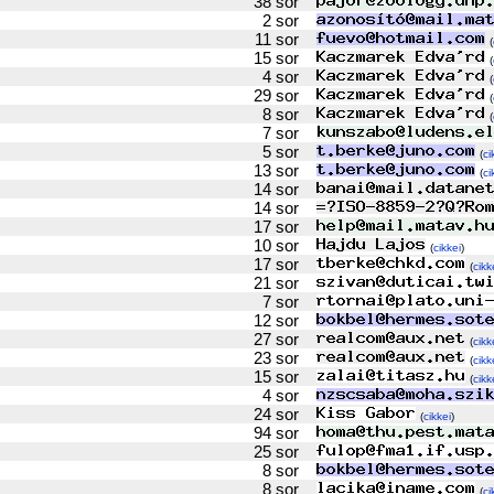
38 sor
2 sor
11 sor
(
15 sor
(
4 sor
(
29 sor
(
8 sor
(
7 sor
5 sor
(
ci
13 sor
(
ci
14 sor
14 sor
17 sor
10 sor
(
cikkei
)
17 sor
(
cikk
21 sor
7 sor
12 sor
27 sor
(
cikk
23 sor
(
cikk
15 sor
(
cikk
4 sor
24 sor
(
cikkei
)
94 sor
25 sor
8 sor
8 sor
(
ci