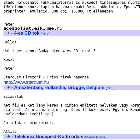
Elado hordozhato (akkumulatorral is mukodo) tintasugaras nyomta
(Merotaborokhoz, laptop hasznaloknak) Belso akkutolto, Epson/IB
proprinter  emulacio, 300 dpi, 15,000 Ft elleneben.

+
-
4-es CD tok
(
mind
)
Hello!

Hol lehet venni Budapesten 4-es CD tokot ? 

Koszi

Peter

-- 

http://www.stardust.hu
+
-
Amszterdam, Hollandia, Brugge, Belgium
(
mind
)
Sziasztok

Ket fiu es ket lany keres a cimben emlitett helyeken vagy korny
szallast, Az utazas ideje aug. 9 es 15 koze esik. Egy kis Renau
kozlekedunk (mobilitas).

Jo infok is erdekelnek.

+
-
Telekocsi Budapest-Ko:ln oda-vissza
(
mind
)