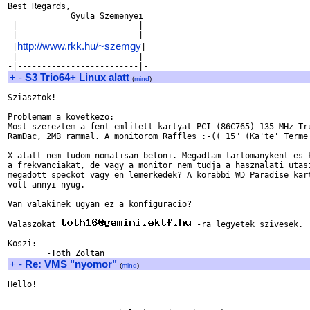
Best Regards,

             Gyula Szemenyei

-|-------------------------|-

 |                         |

http://www.rkk.hu/~szemgy
 |
|

 |                         |

+
-
S3 Trio64+ Linux alatt
(
mind
)
Sziasztok!

Problemam a kovetkezo:

Most szereztem a fent emlitett kartyat PCI (86C765) 135 MHz Tru
RamDac, 2MB rammal. A monitorom Raffles :-(( 15" (Ka'te' Terme'
X alatt nem tudom nomalisan beloni. Megadtam tartomanykent es k
a frekvanciakat, de vagy a monitor nem tudja a hasznalati utasi
megadott speckot vagy en lemerkedek? A korabbi WD Paradise kart
volt annyi nyug. 

Van valakinek ugyan ez a konfiguracio?

Valaszokat 
 -ra legyetek szivesek.

Koszi:

+
-
Re: VMS "nyomor"
(
mind
)
Hello!
