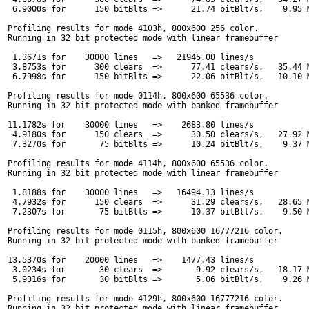
 6.9000s for      150 bitBlts =>      21.74 bitBlt/s,    9.95 M
Profiling results for mode 4103h, 800x600 256 color.

Running in 32 bit protected mode with linear framebuffer

 1.3671s for    30000 lines   =>   21945.00 lines/s

 3.8753s for      300 clears  =>      77.41 clears/s,   35.44 M
 6.7998s for      150 bitBlts =>      22.06 bitBlt/s,   10.10 M
Profiling results for mode 0114h, 800x600 65536 color.

Running in 32 bit protected mode with banked framebuffer

11.1782s for    30000 lines   =>    2683.80 lines/s

 4.9180s for      150 clears  =>      30.50 clears/s,   27.92 M
 7.3270s for       75 bitBlts =>      10.24 bitBlt/s,    9.37 M
Profiling results for mode 4114h, 800x600 65536 color.

Running in 32 bit protected mode with linear framebuffer

 1.8188s for    30000 lines   =>   16494.13 lines/s

 4.7932s for      150 clears  =>      31.29 clears/s,   28.65 M
 7.2307s for       75 bitBlts =>      10.37 bitBlt/s,    9.50 M
Profiling results for mode 0115h, 800x600 16777216 color.

Running in 32 bit protected mode with banked framebuffer

13.5370s for    20000 lines   =>    1477.43 lines/s

 3.0234s for       30 clears  =>       9.92 clears/s,   18.17 M
 5.9316s for       30 bitBlts =>       5.06 bitBlt/s,    9.26 M
Profiling results for mode 4129h, 800x600 16777216 color.

Running in 32 bit protected mode with linear framebuffer
