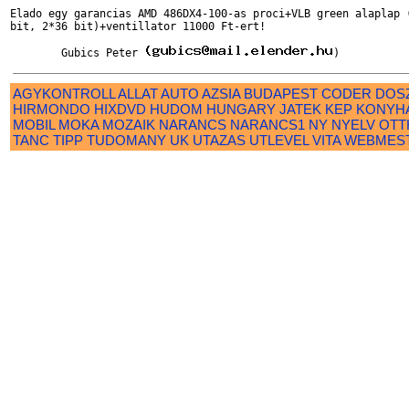
Elado egy garancias AMD 486DX4-100-as proci+VLB green alaplap (
bit, 2*36 bit)+ventillator 11000 Ft-ert!

	Gubics Peter 
AGYKONTROLL
ALLAT
AUTO
AZSIA
BUDAPEST
CODER
DOS
HIRMONDO
HIXDVD
HUDOM
HUNGARY
JATEK
KEP
KONYH
MOBIL
MOKA
MOZAIK
NARANCS
NARANCS1
NY
NYELV
OTT
TANC
TIPP
TUDOMANY
UK
UTAZAS
UTLEVEL
VITA
WEBMES