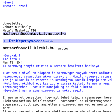
>Bye-t
>Mester Jozsef
--------------------------------

Udvozlettel:

Zahora'n Miha'ly

+
-
Re: Kepernyo-vedes
(
mind
)
  wrote:

>Gurukak !
>TZ irta :
>A szemuveg annyit er mint a keretre feszitett harisnya.
>Hat nem ! Mivel en alapban is szemuveges vagyok ezert amikor 
>szemuveget vasaroltam akkor direkt un. Monitor-uveg-et valasz
>ez jo akkor is ha vezetsz (a szembejovo kocsik lampaja nem va
>Kulonbozo okokbol egy kis idore vissza kellett ternem a regi 
>szemuvegemhez , hat mit mondjak eg es fold a ketto.
>Egyebkent mar a sima szemuveg is sokat segit.
En nem arrol beszeltem, hogy mit lehet latni a szemuvegen keres
Elektrosztatikus feltoltodesrol, poraramrol es elektromagneses

sugarzasrol volt szo, ami ellen a szemuveg nem ved es nem is ve
mert

1) nincs ragozologtetve egy elektromosan vezeto atlatszo femret