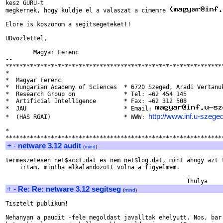
kesz GURU-t

megkernek, hogy kuldje el a valaszat a cimemre 
Elore is koszonom a segitsegeteket!!

UDvozlettel,

	Magyar Ferenc

-- 

***************************************************************
*                                                              
*  Magyar Ferenc                                               
*  Hungarian Academy of Sciences  * 6720 Szeged, Aradi Vertanuk
*  Research Group on              * Tel: +62 454 145           
*  Artificial Intelligence        * Fax: +62 312 508           
*  JAU                            * Email: 
http://www.inf.u-szeg
*  (HAS RGAI)                     * WWW: 
*                                                              
+
-
netware 3.12 audit
(
mind
)
termeszetesen net$acct.dat es nem net$log.dat, mint ahogy azt t
    irtam. mintha elkalandozott volna a figyelmem.

+
-
Re: Re: netware 3.12 segitseg
(
mind
)
Tisztelt publikum!

Nehanyan a paudit -fele megoldast javalltak ehelyutt. Nos, bar 