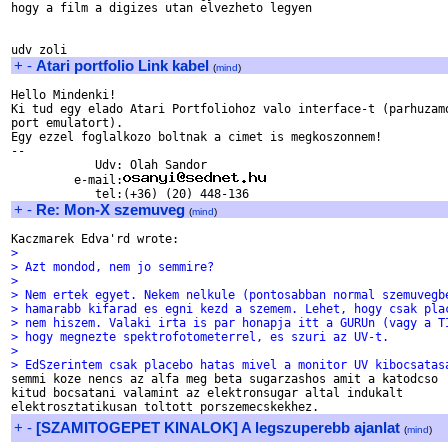
hogy a film a digizes utan elvezheto legyen  

+
-
Atari portfolio Link kabel
(
mind
)
Hello Mindenki!

Ki tud egy elado Atari Portfoliohoz valo interface-t (parhuzamo
port emulatort).

Egy ezzel foglalkozo boltnak a cimet is megkoszonnem!

-- 

            Udv: Olah Sandor

         e-mail:
+
-
Re: Mon-X szemuveg
(
mind
)
> 
> Azt mondod, nem jo semmire?
> 
> Nem ertek egyet. Nekem nelkule (pontosabban normal szemuvegb
> hamarabb kifarad es egni kezd a szemem. Lehet, hogy csak pla
> nem hiszem. Valaki irta is par honapja itt a GURUn (vagy a T
> hogy megnezte spektrofotometerrel, es szuri az UV-t.
> 
> EdSzerintem csak placebo hatas mivel a monitor UV kibocsatas

semmi koze nencs az alfa meg beta sugarzashos amit a katodcso

kitud bocsatani valamint az elektronsugar altal indukalt

+
-
[SZAMITOGEPET KINALOK] A legszuperebb ajanlat
(
mind
)