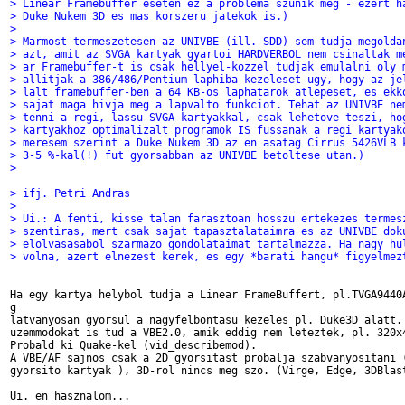
> Linear Framebuffer eseten ez a problema szunik meg - ezert h
> Duke Nukem 3D es mas korszeru jatekok is.)
> 
> Marmost termeszetesen az UNIVBE (ill. SDD) sem tudja megolda
> azt, amit az SVGA kartyak gyartoi HARDVERBOL nem csinaltak m
> ar Framebuffer-t is csak hellyel-kozzel tudjak emulalni oly 
> allitjak a 386/486/Pentium laphiba-kezeleset ugy, hogy az je
> lalt framebuffer-ben a 64 KB-os laphatarok atlepeset, es ekk
> sajat maga hivja meg a lapvalto funkciot. Tehat az UNIVBE ne
> tenni a regi, lassu SVGA kartyakkal, csak lehetove teszi, ho
> kartyakhoz optimalizalt programok IS fussanak a regi kartyak
> meresem szerint a Duke Nukem 3D az en asatag Cirrus 5426VLB 
> 3-5 %-kal(!) fut gyorsabban az UNIVBE betoltese utan.)
> 
> ifj. Petri Andras
> 
> Ui.: A fenti, kisse talan farasztoan hosszu ertekezes termes
> szentiras, mert csak sajat tapasztalataimra es az UNIVBE dok
> elolvasasabol szarmazo gondolataimat tartalmazza. Ha nagy hu
> volna, azert elnezest kerek, es egy *barati hangu* figyelmez
Ha egy kartya helybol tudja a Linear FrameBuffert, pl.TVGA9440A
g

latvanyosan gyorsul a nagyfelbontasu kezeles pl. Duke3D alatt. 
uzemmodokat is tud a VBE2.0, amik eddig nem leteztek, pl. 320x4
Probald ki Quake-kel (vid_describemod). 

A VBE/AF sajnos csak a 2D gyorsitast probalja szabvanyositani (
gyorsito kartyak ), 3D-rol nincs meg szo. (Virge, Edge, 3DBlast
Ui. en hasznalom...
