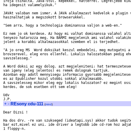
iroja csinalta, Java-stul, kepekkel, hatterrel. Legfeljebb kika
ha idegesit valamelyikuk."

JAVAt valoban nem ismer. A JAVA alkalmazast kedvelok a plugin v
hasznalhatjak a megszokott browserukkel.

"Sem arra, hogy a technologia dominanssa valjon a web-en."

Ez nem jo ok kerdese. Az hogy mi valhat dominanssa valahol alta
tenyezo hatarozza meg. Ha BARMI megjelenik ami valahol valakikn
jelent a korabbi alkalmazasokkal szemben el is terjedhet.

"A jo oreg MS  Word doksikat keszul embedelni, meg mutogatni a

brovzerevel, eleg eros ellenfel. Lokalis halozatokban pedig ehe
savszelesseg."

A Word doksi az egy dolog. azt megjeleniteni: hat termeszetesen
van igeny (eleg jelentos) es remek dolognak tartjuk.

Azonban egy adott mennyisegu informacio gyorsabb megjeleniteser
es az Epublisher kozul utobbi sokkal alkalmasabb.

A savszelesseg mikor eleg egy lokalis halozaton? ez megint ossz
kerdes, de sok esetben ott sem eleg!

Udv

+
-
REsony cdu-111
(
mind
)
Dear Dizsi !

Ha dos drv. -re van szukseged (ideatapi.sys) akkor tudok segite
bar ezt,mivel ez uni. ide driver a legtobb ide cd-rom hoz adjak
1 floppy-n.
