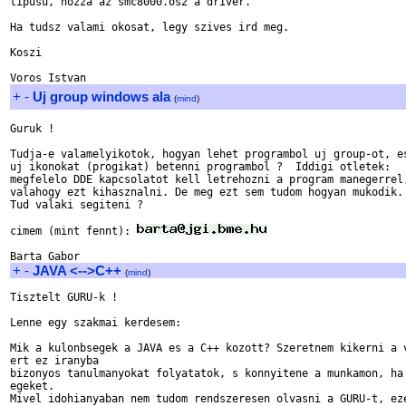
tipusu, hozza az smc8000.os2 a driver.

Ha tudsz valami okosat, legy szives ird meg.

Koszi

+
-
Uj group windows ala
(
mind
)
Guruk !

Tudja-e valamelyikotok, hogyan lehet programbol uj group-ot, es
uj ikonokat (progikat) betenni programbol ?  Iddigi otletek:

megfelelo DDE kapcsolatot kell letrehozni a program manegerrel,
valahogy ezt kihasznalni. De meg ezt sem tudom hogyan mukodik.

Tud valaki segiteni ?

cimem (mint fennt): 
+
-
JAVA <-->C++
(
mind
)
Tisztelt GURU-k !

Lenne egy szakmai kerdesem:

Mik a kulonbsegek a JAVA es a C++ kozott? Szeretnem kikerni a v
ert ez iranyba

bizonyos tanulmanyokat folyatatok, s konnyitene a munkamon, ha 
egeket.

Mivel idohianyaban nem tudom rendszeresen olvasni a GURU-t, eze