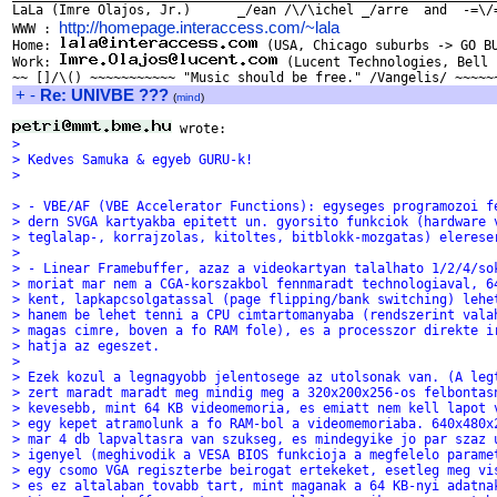
LaLa (Imre Olajos, Jr.)      _/ean /\/\ichel _/arre  and  -=\/=
http://homepage.interaccess.com/~lala
WWW : 
                    
Home: 
 (USA, Chicago suburbs -> GO BU
Work: 
 (Lucent Technologies, Bell 
+
-
Re: UNIVBE ???
(
mind
)
> 
> Kedves Samuka & egyeb GURU-k!
> 
> - VBE/AF (VBE Accelerator Functions): egyseges programozoi f
> dern SVGA kartyakba epitett un. gyorsito funkciok (hardware 
> teglalap-, korrajzolas, kitoltes, bitblokk-mozgatas) elerese
> 
> - Linear Framebuffer, azaz a videokartyan talalhato 1/2/4/so
> moriat mar nem a CGA-korszakbol fennmaradt technologiaval, 6
> kent, lapkapcsolgatassal (page flipping/bank switching) lehe
> hanem be lehet tenni a CPU cimtartomanyaba (rendszerint vala
> magas cimre, boven a fo RAM fole), es a processzor direkte i
> hatja az egeszet.
> 
> Ezek kozul a legnagyobb jelentosege az utolsonak van. (A leg
> zert maradt maradt meg mindig meg a 320x200x256-os felbontas
> kevesebb, mint 64 KB videomemoria, es emiatt nem kell lapot 
> egy kepet atramolunk a fo RAM-bol a videomemoriaba. 640x480x
> mar 4 db lapvaltasra van szukseg, es mindegyike jo par szaz 
> igenyel (meghivodik a VESA BIOS funkcioja a megfelelo parame
> egy csomo VGA regiszterbe beirogat ertekeket, esetleg meg vi
> es ez altalaban tovabb tart, mint maganak a 64 KB-nyi adatna