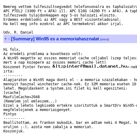
Nemreg vettem tulfeszultsegvedot telefonvonalra es taphalozatra
APC PTEL2 (3300 Ft + AFA) ill. APC E10G (4200 Ft + AFA). A taph
tulfeszvedo tulajdonkeppen egy 5-os halozati eloszto.

Erdemes erdeklodni az APC vagy a BEST viszonteladoinal.

Ha kell meg info ezekrol az APC termekekrol akkor irjal.

+
-
[Summary] Win95 es a memoriahasznalat
(
mind
)
Hi folx,

Az eredeti problema a kovetkezo volt:

A Win95 megette az osszes memoriat cache celjabol (szep teljesi
mert a nap kozepere az osszes memori cache lett)

Koszonet Pinter Ferenc 
>-ne
irta:

---------

Alapjaraton a Win95 maga donti el - a memoria szazalekaban - ho
mennyit hasznal winchester cache-nek. Ez 32M memoria eseten 10-
lehet. Megoldaskent a System.ini filet ki kell egesziteni:

[vcache]

MaxFileCache=2048

(Remelem jol emleszem...)

Ezzel a leheto legkisebb ertekre szoritottuk a SmartDrv Win95-o
megfelelojenek a memoriaigenyet.

Pintyo

----------

Beallitottam, es frankon mukodik, bar en adtam neki 4 Megat, ho
oruljon ;-), azota nem zabalja a memoriat.

Koszonjuk.
