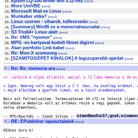
.
Epson LQ-100 driver win 3.11-hez
21
(
mind
)
.
More UniVBE
22
(
mind
)
.
Microsoft Mail es Linux
23
(
mind
)
.
Munkaber etika?
24
(
mind
)
.
Linux szerver - viharok, tulfeszvedo
25
(
mind
)
.
[Summary] Win95 es a memoriahasznalat
26
(
mind
)
.
S3 Trio64+ Linux alatt
27
(
mind
)
.
Re: VMS "nyomor"
28
(
mind
)
.
MPG -es kartyaval kodolt filmet digizni
29
(
mind
)
.
Atari portfolio Link kabel
30
(
mind
)
.
Re: Mon-X szemuveg
31
(
mind
)
.
[SZAMITOGEPET KINALOK] A legszuperebb ajanlat
32
(
mind
)
+
-
Re: Re: memoria ara
(
mind
)
>> -Letezik-e olyan atlakito, amivel a 72 labu memoria a 30-as
> Igen. Nemreg volt egy teszt a C't -ben, ha esetleg erdekel, 
> majd elkuldom a gyartok cimet, es a teszt eredmenyeket.
Bocs ezt felreolvastam. Termeszetesen 30->72-re letezik ilyen a
Korabban a memoria volt az ertekes resze a regi gepnek, sokan s
volna atmenteni.

-- MfG/Bye/Udv -- Simon Istvan -- 
+
-
RE: EPublisher tapasztalatok
(
mind
)
KEdves Guru-k!
