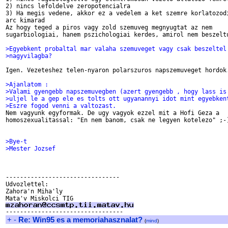
2) nincs lefoldelve zeropotencialra

3) Ha megis vedene, akkor ez a vedelem a ket szemre korlatozodi
arc kimarad

Az hogy teged a piros vagy zold szemuveg megnyugtat az nem

sugarbiologiai, hanem pszichologiai kerdes, amirol nem beszeltu
>Egyebkent probaltal mar valaha szemuveget vagy csak beszeltel
>nagyvilagba?
Igen. Vezeteshez telen-nyaron polarszuros napszemuveget hordok.
>Ajanlatom :
>Valami gyengebb napszemuvegben (azert gyengebb , hogy lass is
>uljel le a gep ele es tolts ott ugyanannyi idot mint egyebken
>Eszre fogod venni a valtozast.

Nem vagyunk egyformak. De ugy vagyok ezzel mit a Hofi Geza a

homoszexualitassal: "En nem banom, csak ne legyen kotelezo" ;-)
>Bye-t
>Mester Jozsef
--------------------------------

Udvozlettel:

Zahora'n Miha'ly

+
-
Re: Win95 es a memoriahasznalat?
(
mind
)