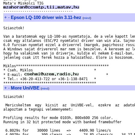
+
-
Epson LQ-100 driver win 3.11-hez
(
mind
)
Sziasztok!

Van a baratomnak egy LQ-100-as nyomtatoja, de a vele kapott lem
csak egy altalanos (ESC/P2 nyomtato) driver van win ala. Sajnos
6.0 furcsan nyomtat ezzel a driverrel (margok, papirhossz rossz
A Windows sajat drivererol mar nem is beszelve. A keresem az le
hogy ha valakinek van jo driverje, kuldje el nekem E-mail-ban, 
jelenleg csak itt ferek hozza a halozathoz. Elore is koszonom.

Miklos********************************************

* Cseh, Miklos                             *

* E-mail: 
             *

* Tel.: +36-20-413-722 or +36-1-138-8471   *

+
-
More UniVBE
(
mind
)
Sziasztok!

 Mericskeltem  egy  kicsit  az  UniVBE-vel,  ezekre  az  adatok
alapoztam a tegnapi velemenyemet:

Profiling results for mode 0103h, 800x600 256 color.

Running in 32 bit protected mode with banked framebuffer

 6.8029s for    30000 lines   =>    4409.90 lines/s

 4.0078s for      300 clears  =>      74.85 clears/s,   34.27 M