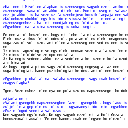
>Hat nem ! Mivel en alapban is szemuveges vagyok ezert amikor 
>szemuveget vasaroltam akkor direkt un. Monitor-uveg-et valasz
>ez jo akkor is ha vezetsz (a szembejovo kocsik lampaja nem va
>Kulonbozo okokbol egy kis idore vissza kellett ternem a regi 
>szemuvegemhez , hat mit mondjak eg es fold a ketto.
>Egyebkent mar a sima szemuveg is sokat segit.
En nem arrol beszeltem, hogy mit lehet latni a szemuvegen keres
Elektrosztatikus feltoltodesrol, poraramrol es elektromagneses

sugarzasrol volt szo, ami ellen a szemuveg nem ved es nem is ve
mert

1) nincs ragozologtetve egy elektromosan vezeto atlatszo femret
2) nincs lefoldelve zeropotencialra

3) Ha megis vedene, akkor ez a vedelem a ket szemre korlatozodi
arc kimarad

Az hogy teged a piros vagy zold szemuveg megnyugtat az nem

sugarbiologiai, hanem pszichologiai kerdes, amirol nem beszeltu
>Egyebkent probaltal mar valaha szemuveget vagy csak beszeltel
>nagyvilagba?
Igen. Vezeteshez telen-nyaron polarszuros napszemuveget hordok.
>Ajanlatom :
>Valami gyengebb napszemuvegben (azert gyengebb , hogy lass is
>uljel le a gep ele es tolts ott ugyanannyi idot mint egyebken
>Eszre fogod venni a valtozast.

Nem vagyunk egyformak. De ugy vagyok ezzel mit a Hofi Geza a

homoszexualitassal: "En nem banom, csak ne legyen kotelezo" ;-)