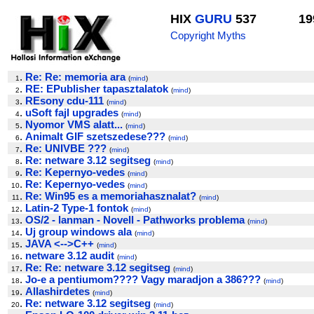
HIX
GURU
537
19
Copyright Myths
.
Re: Re: memoria ara
1
(
mind
)
.
RE: EPublisher tapasztalatok
2
(
mind
)
.
REsony cdu-111
3
(
mind
)
.
uSoft fajl upgrades
4
(
mind
)
.
Nyomor VMS alatt...
5
(
mind
)
.
Animalt GIF szetszedese???
6
(
mind
)
.
Re: UNIVBE ???
7
(
mind
)
.
Re: netware 3.12 segitseg
8
(
mind
)
.
Re: Kepernyo-vedes
9
(
mind
)
.
Re: Kepernyo-vedes
10
(
mind
)
.
Re: Win95 es a memoriahasznalat?
11
(
mind
)
.
Latin-2 Type-1 fontok
12
(
mind
)
.
OS/2 - lanman - Novell - Pathworks problema
13
(
mind
)
.
Uj group windows ala
14
(
mind
)
.
JAVA <-->C++
15
(
mind
)
.
netware 3.12 audit
16
(
mind
)
.
Re: Re: netware 3.12 segitseg
17
(
mind
)
.
Jo-e a pentiumom???? Vagy maradjon a 386???
18
(
mind
)
.
Allashirdetes
19
(
mind
)
.
Re: netware 3.12 segitseg
20
(
mind
)