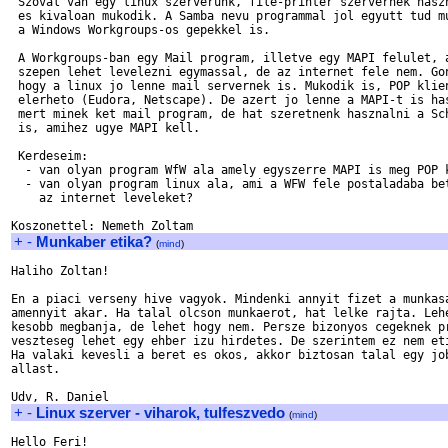
 Szoval van egy linux szerverunk, file-printer szervernek haszn
 es kivaloan mukodik. A Samba nevu programmal jol egyutt tud mu
 a Windows Workgroups-os gepekkel is.

 A Workgroups-ban egy Mail program, illetve egy MAPI felulet, a
 szepen lehet levelezni egymassal, de az internet fele nem. Gon
 hogy a linux jo lenne mail servernek is. Mukodik is, POP klien
 elerheto (Eudora, Netscape). De azert jo lenne a MAPI-t is has
 mert minek ket mail program, de hat szeretnenk hasznalni a Sch
 is, amihez ugye MAPI kell.

 Kerdeseim: 

  - van olyan program WfW ala amely egyszerre MAPI is meg POP k
  - van olyan program linux ala, ami a WFW fele postaladaba bet
    az internet leveleket?

+
-
Munkaber etika?
(
mind
)
Haliho Zoltan!

En a piaci verseny hive vagyok. Mindenki annyit fizet a munkasa
amennyit akar. Ha talal olcson munkaerot, hat lelke rajta. Lehe
kesobb megbanja, de lehet hogy nem. Persze bizonyos cegeknek pr
veszteseg lehet egy ehber izu hirdetes. De szerintem ez nem eti
Ha valaki kevesli a beret es okos, akkor biztosan talal egy job
allast.

+
-
Linux szerver - viharok, tulfeszvedo
(
mind
)
Hello Feri!
