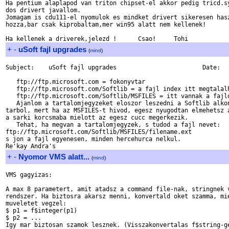
Ha pentium alaplapod van triton chipset-el akkor pedig tricd.sy
dos drivert javallom.

Jomagam is cdu111-el nyomulok es mindket drivert sikeresen hasz
hozza,bar csak kiprobaltam,mer win95 alatt nem kellenek!

+
-
uSoft fajl upgrades
(
mind
)
Subject:    uSoft fajl upgrades                        Date:   
   ftp://ftp.microsoft.com = fokonyvtar

   ftp://ftp.microsoft.com/Softlib = a fajl index itt megtalalh
   ftp://ftp.microsoft.com/Softlib/MSFILES = itt vannak a fajlo
   Ajanlom a tartalomjegyzeket eloszor leszedni a Softlib alkon
tarbol, mert ha az MSFILES-t hivod, egesz nyugodtan elmehetsz a
a sarki korcsmaba mielott az egesz cucc megerkezik. 

   Tehat, ha megvan a tartalomjegyzek, s tudod a fajl nevet:

ftp://ftp.microsoft.com/Softlib/MSFILES/filename.ext

s jon a fajl egyenesen, minden hercehurca nelkul.

+
-
Nyomor VMS alatt...
(
mind
)
VMS gagyizas:

A max 8 parametert, amit atadsz a command file-nak, stringnek v
rendszer. Ha biztosra akarsz menni, konvertald oket szamma, mie
muveletet vegzel:

$ p1 = f$integer(p1)

$ p2 = ...

Igy mar biztosan szamok lesznek. (Visszakonvertalas f$string-ge