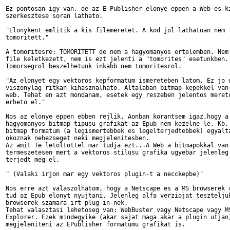
Ez pontosan igy van, de az E-Publisher elonye eppen a Web-es ki
szerkesztese soran lathato.

"Elonykent emlitik a kis filemeretet. A kod jol lathatoan nem

tomoritett."

A tomoritesre: TOMORITETT de nem a hagyomanyos ertelemben. Nem 
file keletkezett, nem is ezt jelenti a "tomorites" esetunkben.

Tomorsegrol beszelhetunk inkabb nem tomoritesrol.

"Az elonyet egy vektoros kepformatum ismereteben latom. Ez jo o
viszonylag ritkan kihasznalhato. Altalaban bitmap-kepekkel van 
web. Tehat en azt mondanam, esetek egy reszeben jelentos meretc
erheto el."

Nos az elonye eppen ebben rejlik. Aonban korantsem igaz,hogy a

hagyomanyos bitmap tipusu grafikat az Epub nem kezelne le. Kb. 
bitmap formatum (a legismertebbek es legelterjedtebbek) egyalta
okoznak nehezseget neki megjelenitesben.

Az amit Te letoltottel mar tudja ezt...A Web a bitmapokkal van 
termeszetesen mert a vektoros stilusu grafika ugyebar jelenleg 
terjedt meg el.

" (Valaki irjon mar egy vektoros plugin-t a necckepbe)"

Nos erre azt valaszolhatom, hogy a Netscape es a MS browserek r
tud az Epub elonyt nyujtani. Jelenleg alfa verziojat teszteljuk
browserek szamara irt plug-in-nek.

Tehat valasztasi lehetoseg van: WebBuster vagy Netscape vagy MS
Explorer. Ezek mindegyike (akar sajat maga akar a plugin utjan)
megjeleniteni az EPublisher formatumu grafikat is.
