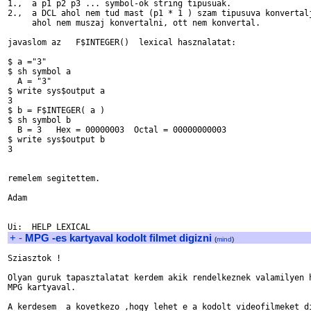
1.,  a p1 p2 p3 ... symbol-ok string tipusuak.

2.,  a DCL ahol nem tud mast (p1 * 1 ) szam tipusuva konvertalj
     ahol nem muszaj konvertalni, ott nem konvertal.

javaslom az   F$INTEGER()  lexical hasznalatat:

$ a ="3"

$ sh symbol a 

  A = "3"

$ write sys$output a

3

$ b = F$INTEGER( a )

$ sh symbol b

  B = 3   Hex = 00000003  Octal = 00000000003

$ write sys$output b

3

remelem segitettem.

Adam

+
-
MPG -es kartyaval kodolt filmet digizni
(
mind
)
Sziasztok !

Olyan guruk tapasztalatat kerdem akik rendelkeznek valamilyen h
MPG kartyaval.

A kerdesem  a kovetkezo ,hogy lehet e a kodolt videofilmeket di