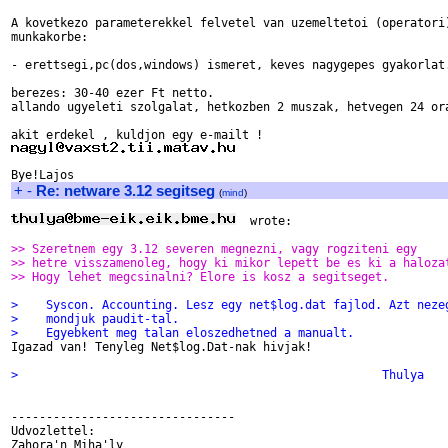
A kovetkezo parameterekkel felvetel van uzemeltetoi (operatori)
munkakorbe:

- erettsegi,pc(dos,windows) ismeret, keves nagygepes gyakorlat.
berezes: 30-40 ezer Ft netto.

allando ugyeleti szolgalat, hetkozben 2 muszak, hetvegen 24 ora
+
-
Re: netware 3.12 segitseg
(
mind
)
  wrote:

>> Szeretnem egy 3.12 severen megnezni, vagy rogziteni egy
>> hetre visszamenoleg, hogy ki mikor lepett be es ki a haloza
>> Hogy lehet megcsinalni? Elore is kosz a segitseget.
>    Syscon. Accounting. Lesz egy net$log.dat fajlod. Azt neze
>    mondjuk paudit-tal.
>    Egyebkent meg talan eloszedhetned a manualt.

Igazad van! Tenyleg Net$log.Dat-nak hivjak!

>                                                    Thulya
--------------------------------

Udvozlettel:

Zahora'n Miha'ly
