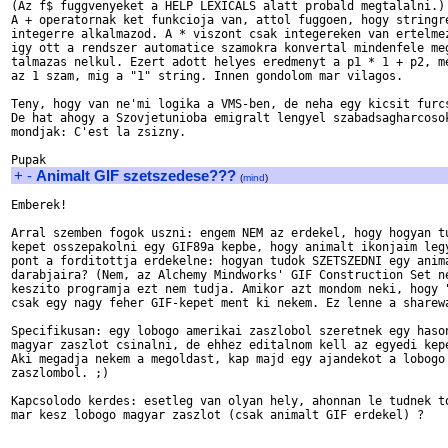
(Az f$ fuggvenyeket a HELP LEXICALS alatt probald megtalalni.)

A + operatornak ket funkcioja van, attol fuggoen, hogy stringre
integerre alkalmazod. A * viszont csak integereken van ertelmez
igy ott a rendszer automatice szamokra konvertal mindenfele meg
talmazas nelkul. Ezert adott helyes eredmenyt a p1 * 1 + p2, me
az 1 szam, mig a "1" string. Innen gondolom mar vilagos.

Teny, hogy van ne'mi logika a VMS-ben, de neha egy kicsit furcs
De hat ahogy a Szovjetunioba emigralt lengyel szabadsagharcosok
mondjak: C'est la zsizny.

+
-
Animalt GIF szetszedese???
(
mind
)
Emberek!

Arral szemben fogok uszni: engem NEM az erdekel, hogy hogyan tu
kepet osszepakolni egy GIF89a kepbe, hogy animalt ikonjaim legy
pont a forditottja erdekelne: hogyan tudok SZETSZEDNI egy anima
darabjaira? (Nem, az Alchemy Mindworks' GIF Construction Set ne
keszito programja ezt nem tudja. Amikor azt mondom neki, hogy "
csak egy nagy feher GIF-kepet ment ki nekem. Ez lenne a sharewa
Specifikusan: egy lobogo amerikai zaszlobol szeretnek egy hason
magyar zaszlot csinalni, de ehhez editalnom kell az egyedi kepe
Aki megadja nekem a megoldast, kap majd egy ajandekot a lobogo 
zaszlombol. ;)

Kapcsolodo kerdes: esetleg van olyan hely, ahonnan le tudnek to
mar kesz lobogo magyar zaszlot (csak animalt GIF erdekel) ?

_______________________________________________________________