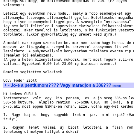
ketsegkivul megy, de kellemesebb megoldas is van. (Ez egyeni 

velemeny!)

Letezik egy eventmon nevu modul, amely a fobb esemenyeket egy 

allomanyba (szoveges allomanyba!) gyujti. Betoltesekor megadhat
hogy milyen esemenyeket figyeljen. A szovegfile "nyilvanossa" t
igy nem kell feltetlenul supervisor-ekvivalens felhasznalokent 
dolgozni, akar tavolrol is letoltheto, s ha funkciojat veszette
torolheto. (Ekkor gyakorlatilag egy ureset kezd ujra.)

A modult mar regen szereztem be, mar nem tudom hogy honna, de n
megvan: az ftp.gyakg.u-szeged.hu serverrol anonymous-ftp-vel 

letoltheto. A pub/novell/nlm konyvtarban talalhato eventm.zip n
(remelem jol emlekszem).

(A gep a heten bizonytalanul mukodik, mert most fogunk 3.11-rol
valtani. Egyebkent 6.00-tol 23.00-ig biztosan uzemel.)

Remelem segitettem valakinek.

+
-
Jo-e a pentiumom???? Vagy maradjon a 386???
(
mind
)
Hi kedves GURU-k!

Tortenetesen  volt  egy  kis  penzem,  es  a jo oreg 386-os lec
586-os kutyure.  Alaplap Pentium  75-6x86 GIGA  HX (TR4),  a pr
p-75,aki most eppen 83Mhz-en rohan. Ezzel volna egy-ket kerdes 
1.  Nagy  baj-e,  hogy  nagyobb  frekin  jar,  mint irjak? (Van
trutyi)

2.  Hogyan  lehet  valami  uj  biost  letolteni  a  flash  rom-
lehetosegrol melyen hallgat a doksi?
