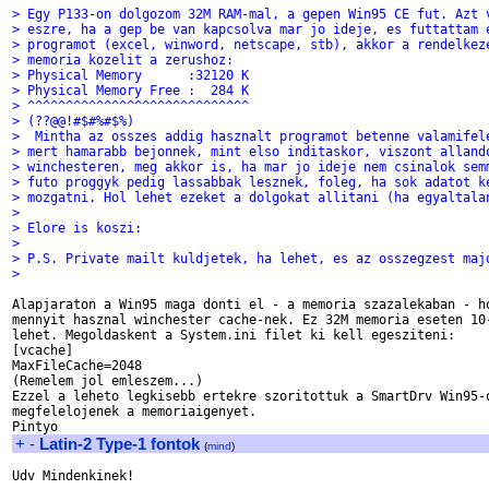
> Egy P133-on dolgozom 32M RAM-mal, a gepen Win95 CE fut. Azt 
> eszre, ha a gep be van kapcsolva mar jo ideje, es futtattam 
> programot (excel, winword, netscape, stb), akkor a rendelkez
> memoria kozelit a zerushoz:
> Physical Memory      :32120 K
> Physical Memory Free :  284 K
> ^^^^^^^^^^^^^^^^^^^^^^^^^^^^^
> (??@@!#$#%#$%)
>  Mintha az osszes addig hasznalt programot betenne valamifel
> mert hamarabb bejonnek, mint elso inditaskor, viszont alland
> winchesteren, meg akkor is, ha mar jo ideje nem csinalok sem
> futo proggyk pedig lassabbak lesznek, foleg, ha sok adatot k
> mozgatni. Hol lehet ezeket a dolgokat allitani (ha egyaltala
> 
> Elore is koszi:
> 
> P.S. Private mailt kuldjetek, ha lehet, es az osszegzest maj
> 
Alapjaraton a Win95 maga donti el - a memoria szazalekaban - ho
mennyit hasznal winchester cache-nek. Ez 32M memoria eseten 10-
lehet. Megoldaskent a System.ini filet ki kell egesziteni:

[vcache]

MaxFileCache=2048

(Remelem jol emleszem...)

Ezzel a leheto legkisebb ertekre szoritottuk a SmartDrv Win95-o
megfelelojenek a memoriaigenyet.

+
-
Latin-2 Type-1 fontok
(
mind
)
Udv Mindenkinek!
