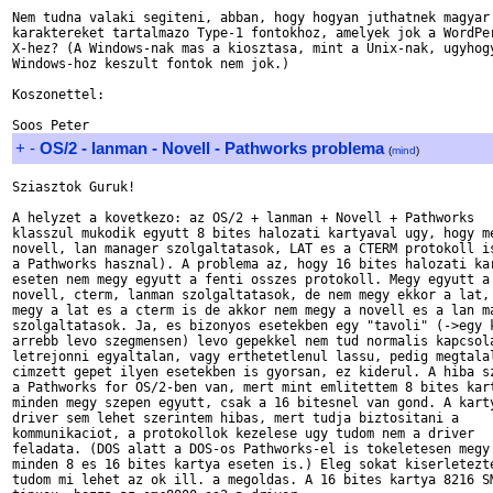
Nem tudna valaki segiteni, abban, hogy hogyan juthatnek magyar

karaktereket tartalmazo Type-1 fontokhoz, amelyek jok a WordPer
X-hez? (A Windows-nak mas a kiosztasa, mint a Unix-nak, ugyhogy
Windows-hoz keszult fontok nem jok.)

Koszonettel:

+
-
OS/2 - lanman - Novell - Pathworks problema
(
mind
)
Sziasztok Guruk!

A helyzet a kovetkezo: az OS/2 + lanman + Novell + Pathworks

klasszul mukodik egyutt 8 bites halozati kartyaval ugy, hogy me
novell, lan manager szolgaltatasok, LAT es a CTERM protokoll is
a Pathworks hasznal). A problema az, hogy 16 bites halozati kar
eseten nem megy egyutt a fenti osszes protokoll. Megy egyutt a

novell, cterm, lanman szolgaltatasok, de nem megy ekkor a lat, 
megy a lat es a cterm is de akkor nem megy a novell es a lan ma
szolgaltatasok. Ja, es bizonyos esetekben egy "tavoli" (->egy k
arrebb levo szegmensen) levo gepekkel nem tud normalis kapcsola
letrejonni egyaltalan, vagy erthetetlenul lassu, pedig megtalal
cimzett gepet ilyen esetekben is gyorsan, ez kiderul. A hiba sz
a Pathworks for OS/2-ben van, mert mint emlitettem 8 bites kart
minden megy szepen egyutt, csak a 16 bitesnel van gond. A karty
driver sem lehet szerintem hibas, mert tudja biztositani a

kommunikaciot, a protokollok kezelese ugy tudom nem a driver

feladata. (DOS alatt a DOS-os Pathworks-el is tokeletesen megy 
minden 8 es 16 bites kartya eseten is.) Eleg sokat kiserletezte
tudom mi lehet az ok ill. a megoldas. A 16 bites kartya 8216 SM