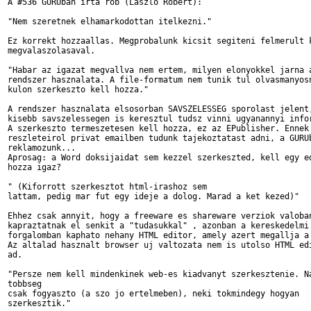
A #536 GURUban irta rob (Laszlo Robert):

"Nem szeretnek elhamarkodottan itelkezni."

Ez korrekt hozzaallas. Megprobalunk kicsit segiteni felmerult k
megvalaszolasaval.

"Habar az igazat megvallva nem ertem, milyen elonyokkel jarna a
rendszer hasznalata. A file-formatum nem tunik tul olvasmanyosn
kulon szerkeszto kell hozza."

A rendszer hasznalata elsosorban SAVSZELESSEG sporolast jelent,
kisebb savszelessegen is keresztul tudsz vinni ugyanannyi infor
A szerkeszto termeszetesen kell hozza, ez az EPublisher. Ennek

reszleteirol privat emailben tudunk tajekoztatast adni, a GURUb
reklamozunk...

Aprosag: a Word doksijaidat sem kezzel szerkeszted, kell egy ed
hozza igaz?

" (Kiforrott szerkesztot html-irashoz sem

lattam, pedig mar fut egy ideje a dolog. Marad a ket kezed)"

Ehhez csak annyit, hogy a freeware es shareware verziok valoban
kapraztatnak el senkit a "tudasukkal" , azonban a kereskedelmi

forgalomban kaphato nehany HTML editor, amely azert megallja a 
Az altalad hasznalt browser uj valtozata nem is utolso HTML edi
ad.

"Persze nem kell mindenkinek web-es kiadvanyt szerkesztenie. Na
tobbseg

csak fogyaszto (a szo jo ertelmeben), neki tokmindegy hogyan

szerkesztik."
