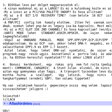
3. BIOSban levo par dolgot magyarazzatok el:

-A vinyo modoknal mi az a LARGE? Es mi a kulonbseg kozte es az 
-Mi a szosz az a PCI/VGA PALETTE SNOOP? Es hova allitsam?

-Mi az  a 8  BIT I/O  RECOVERY TIME?  (van belole  16 BIT  is).
allitsam?

-A PNP/PCI  config tok  homaly elottem.  Itten fel  vannak soro
dmak, ezeket lehet pnp-be es legacy isa-ba kapcsolni. Most mely
-Ki az a PCI SLOT IDE 2ND CHANNEL? Es hova kapcsoljam? (en/dis)
-UART2  MODE  lehet   STANDART,ASKIR,HPSKIR,  de  vajon   nekem
legmegfelelobb?

-Vegul  az  ONBOARD  PARALEL   MODE  SPP,EPP/SPP,ECP,ECP/EPP  l
odakapcsolnam. Ha az ECP  van, akkor lehet DMA-t  megadni, es h
valaszthatok EPP1.9 es EPP 1.7 kozott.

 Aztat  latom,  hogy  lehet  DMA-val  nyomtatni,  de  vajon  ez
progrmok nagy  resze ugyis  kozvetlenul a  portra loki  az adat
jo, ha BIOSon keresztul nyomtatok??? Es akkor LINUX alatt?

4.  Bonusz  kerdeskent,  egy  rakas  prg  nem fut rajta (pedig 
ment): COMMANCHE, CAR&DRIV,  A Stunt Islan  elindul, de nincs  
aztan egy gomnyomas utan fagyi.  A transport tycoonban levo dig
mintha  huzna   a  szallagot.   Ugy  latszik,   hogy  nincs   k
hangkartyammal (eredeti SBP). Van valami tippetek?

Ha van  valakinek hasonlo  gepecskeje ossza  meg velem  tapaszt
visszavihetem" jeligere :)

Sziasztok!

+
-
Allashirdetes
(
mind
)
Udv!
