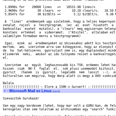
 1.8990s for    20000 lines   =>   10531.98 lines/s

 2.9699s for       30 clears  =>      10.10 clears/s,   18.50 M
 5.8547s for       30 bitBlts =>       5.12 bitBlt/s,    9.38 M
 A  "lines"  eredmenyek ugy szuletnek, hogy a teljes kepernyon 
vonalat  rajzol  a  tesztprogram,  (ez  az  eset  hivatott  a  
bankvaltas  esetet  mutatni), a "clears" meg egyszeruen telenyo
konstans  ertekkel  a  videoramot.  ("Atvitel",  altalaban ezt 
valamilyen formaban merni a tesztprogramok)

 Igaz,  ezek  az  eredmenyeket az Univesahoz adott kis tesztpro
mertem,  ami  szerintem arra van kihegyezve, hogy az elonyeit m
de  ha  hat-hetszeres  gyorsulast nem is, egy duplazodast minde
elismerek  neki,  amikor az ido tulnyomo reszet a bankvaltogata
el.

 Szerintem  az  egyik  leghasznosabb kis TSR, erdemes lehet has
hiszen  csak  8K-t  foglal  el,  sok plusz uzemmodot biztosit, 
gyorsit   (hanem  is  gyorsit,  legalabb  nem  lassit  :-),  es
kulturaltan van megirva, hogy Warp alatt is megy a DOS szekciob
Balala

+
-
Microsoft Mail es Linux
(
mind
)
Szevasztok Gurukaim!

Van egy nagy kerdesem (lehet, hogy mar volt a GURU-ban, de felo
keresgeles utan sem talaltam az archivumban egy "search" funkci