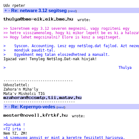
+
-
Re: netware 3.12 segitseg
(
mind
)
  wrote:

>> Szeretnem egy 3.12 severen megnezni, vagy rogziteni egy
>> hetre visszamenoleg, hogy ki mikor lepett be es ki a haloza
>> Hogy lehet megcsinalni? Elore is kosz a segitseget.
>    Syscon. Accounting. Lesz egy net$log.dat fajlod. Azt neze
>    mondjuk paudit-tal.
>    Egyebkent meg talan eloszedhetned a manualt.

Igazad van! Tenyleg Net$log.Dat-nak hivjak!

>                                                    Thulya
--------------------------------

Udvozlettel:

Zahora'n Miha'ly

+
-
Re: Kepernyo-vedes
(
mind
)
  wrote:

>Gurukak !
>TZ irta :
>A szemuveg annyit er mint a keretre feszitett harisnya.