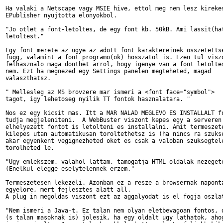
Ha valaki a Netscape vagy MSIE hive, ettol meg nem lesz kirekes
EPublisher nyujtotta elonyokbol.

"Jo otlet a font-letoltes, de egy font kb. 50kB. Ami lassit(hat
letoltest."

Egy font merete az ugye az adott font karaktereinek osszetettse
fugg, valamint a font programo(ok) hosszatol is. Ezen tul viszo
felhasznalo maga donthet arrol, hogy igenye van a font letoltes
nem. Ezt ha megnezed egy Settings panelen megteheted, magad

valaszthatsz.

" Mellesleg az MS brovzere mar ismeri a <font face="symbol">

tagot, igy lehetoseg nyilik TT fontok hasznalatara. "

Nos ez egy kicsit mas. Itt a MAR NALAD MEGLEVO ES INSTALLALT fo
tudja megjeleniteni.  A WebBuster viszont kepes egy a serveren

elhelyezett fontot is letolteni es installalni. Amit termeszete
kilepes utan automatikusan toroltethetsz is (ha nincs ra szukse
akar egyenkent vegignezheted oket es csak a valoban szuksegtele
torolheted le.

"Ugy emlekszem, valahol lattam, tamogatja HTML oldalak nezegete
(Enelkul elegge eselytelennek erzem."

Termeszetesen lekezeli. Azonban ez a resze a browsernak naponta
egyelore, mert fejlesztes alatt all.

A plug in megoldas viszont ezt az aggalyodat is el fogja oszlat
"Nem ismeri a Java-t. Ez talan nem olyan eletbevagoan fontos, d
(s talan masoknak is) jolesik, ha egy oldalt ugy lathatok, ahog