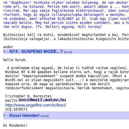
>A "dugohuzos" technika olykor valoban hulyeseg, de van amikor
>nem art, ha kihuzod. Persze nem azert, amiert abban a ... kon
>leirtak. Mar egy ideje foglalkozom elektronikaval. Iden juniu
>tortent, hogy az egyik villanyoszlopba belevagott a mennyko.
>A videoban, amit athoztak ELOLVADT az IC. Csak egy ilyen szur
>maradt belole. Meg hat persze szinte minden szetment, ami a h
>be volt dugva. (Tv, Belteri egyseg, HiFi torony)
Biztositast kell ra kotni, mindenkivel megtortenhet a baj. Pars
(biztositoja valogatja), a lakasbiztostositas kiegeszito biztos
+
-
NT4 - SUSPEND MODE...?
(
mind
)
hello Guruk.

  A problemam eleg egyedi, de talan ti tudtok rajtam segiteni.

 Windows NT 4.00 gepeken kellene elerni azt, hogy a rajuk kotot
 monitor "kepernyovedokent" suspend modba kapcsoljon. (Mint a

 Win95-nel ez olyan megszokott volt...:) A monitorok egyebirant
 kepesek erre, de maga az oprendszerben ez nem kerult

 rendszerfunkciokent megvalositasra. Kerlek benneteket, segitse
 Cristopher D. Keresztes 

 mailto:
http://www.angelfire.com/tx/boci/
+
-
Koszi /elender/
(
mind
)
Hi Mindenki!
