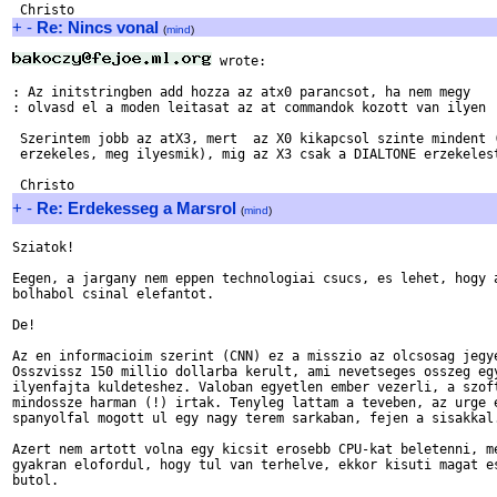
+
-
Re: Nincs vonal
(
mind
)
 wrote:

: Az initstringben add hozza az atx0 parancsot, ha nem megy

: olvasd el a moden leitasat az at commandok kozott van ilyen

 Szerintem jobb az atX3, mert  az X0 kikapcsol szinte mindent (
 erzekeles, meg ilyesmik), mig az X3 csak a DIALTONE erzekelest
+
-
Re: Erdekesseg a Marsrol
(
mind
)
Sziatok!

Eegen, a jargany nem eppen technologiai csucs, es lehet, hogy a
bolhabol csinal elefantot. 

De!

Az en informacioim szerint (CNN) ez a misszio az olcsosag jegye
Osszvissz 150 millio dollarba kerult, ami nevetseges osszeg egy
ilyenfajta kuldeteshez. Valoban egyetlen ember vezerli, a szoft
mindossze harman (!) irtak. Tenyleg lattam a teveben, az urge e
spanyolfal mogott ul egy nagy terem sarkaban, fejen a sisakkal.
Azert nem artott volna egy kicsit erosebb CPU-kat beletenni, me
gyakran elofordul, hogy tul van terhelve, ekkor kisuti magat es
butol. 
