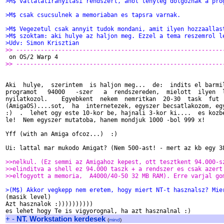
>M$ vallalatiranyitasi rendszert, ahol tenyleg dolgoznak a pro
>M$ csak csucsulnek a memoriaban es tapsra varnak.
>M$ Vegezetul csak annyit tudok mondani, amit ilyen hozzaallas
>M$ szoktam: aki hulye az haljon meg. Ezzel a tema reszemrol l
>Udv: Simon Krisztian
>> -----------------------------------------------------------
 on OS/2 Warp 4
>> -----------------------------------------------------------
Aki  hulye,  szerintem  is haljon meg...  de:  indits el barmil
programot   94000   -szer   a  rendszereden,  mielott  ilyen  l
nyilatkozol.    Egyebkent  nekem  nemritkan  20-30  task  fut  
(AmigaOS)....sot,  ha  internetezek, egyszer becsatlakozom, egy
:)  .  lehet ogy este 10-kor be, hajnali 3-kor ki....  es kozbe
le!  Nem egyszer mutatoba, hanem mondjuk 1000 -bol 999 x!

Yff (with an Amiga ofcoz...)  :)

Ui: lattal mar mukodo Amigat? (Nem 500-ast! - mert az kb egy 38
>>nelkul. (Ez semmi az Amigahoz kepest, ott tesztkent 94.000-s
>>elinditva a shell ez 94.000 taszk + a rendszer es csak azert
>>elfogyott a memoria,  A4000/40-50 32 MB RAM). Erre varjal go
>(M$) Akkor vegkepp nem eretem, hogy miert NT-t hasznalsz? Mie

(masik level)

Azt hasznalok :))))))))))

+
-
NT. Workstation kerdesek
(
mind
)