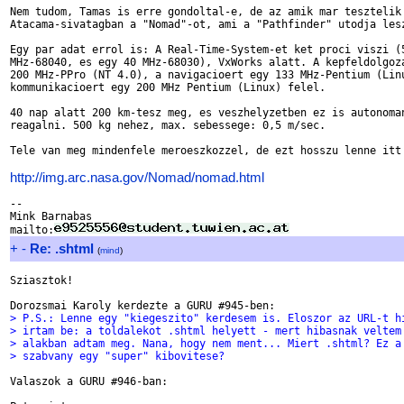
Nem tudom, Tamas is erre gondoltal-e, de az amik mar tesztelik 
Atacama-sivatagban a "Nomad"-ot, ami a "Pathfinder" utodja lesz
Egy par adat errol is: A Real-Time-System-et ket proci viszi (5
MHz-68040, es egy 40 MHz-68030), VxWorks alatt. A kepfeldolgoza
200 MHz-PPro (NT 4.0), a navigacioert egy 133 MHz-Pentium (Linu
kommunikacioert egy 200 MHz Pentium (Linux) felel.

40 nap alatt 200 km-tesz meg, es veszhelyzetben ez is autonoman
reagalni. 500 kg nehez, max. sebessege: 0,5 m/sec.

Tele van meg mindenfele meroeszkozzel, de ezt hosszu lenne itt 
http://img.arc.nasa.gov/Nomad/nomad.html
--

Mink Barnabas

mailto:
+
-
Re: .shtml
(
mind
)
Sziasztok!

> P.S.: Lenne egy "kiegeszito" kerdesem is. Eloszor az URL-t h
> irtam be: a toldalekot .shtml helyett - mert hibasnak veltem
> alakban adtam meg. Nana, hogy nem ment... Miert .shtml? Ez a
> szabvany egy "super" kibovitese?
Valaszok a GURU #946-ban:
