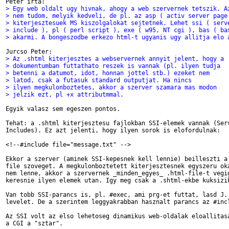
> Egy web oldalt ugy hivnak, ahogy a web szervernek tetszik. A
> nem tudom, melyik kedveli, de pl. az asp ( activ server page
> kiterjesztesuek MS kiszolgalokat sejtetnek. Lehet ssi ( serv
> include ), pl ( perl script ), exe ( w95, NT cgi ), bas ( ba
> akarmi. A bongeszodbe erkezo html-t ugyanis ugy allitja elo 
> Az .shtml kiterjesztes a webservernek annyit jelent, hogy a
> dokumentumban futtathato reszek is vannak (pl. ilyen tudja
> betenni a datumot, idot, honnan jottel stb.) ezeket nem
> latod, csak a futasuk standard outputjat. Ha nincs
> ilyen megkulonboztetes, akkor a szerver szamara mas modon
> jelzik ezt, pl +x attributmmal.
Egyik valasz sem egeszen pontos.

Tehat: a .shtml kiterjesztesu fajlokban SSI-elemek vannak (Serv
Includes). Ez azt jelenti, hogy ilyen sorok is elofordulnak:

<!--#include file="message.txt" -->

Ekkor a szerver (aminek SSI-kepesnek kell lennie) beilleszti a 
file szoveget. A megkulonboztetett kiterjesztesnek egyszeru oka
nem lenne, akkor a szervernek _minden_egyes_ .html-file-t vegig
keresnie ilyen elemek utan. Igy meg csak a .shtml-ekbe kuksizik
Van tobb SSI-parancs is, pl. #exec, ami prg-et futtat, lasd J. 
levelet. De a szerintem leggyakrabban hasznalt parancs az #incl
Az SSI volt az elso lehetoseg dinamikus web-oldalak eloallitasa
a CGI a "sztar".
