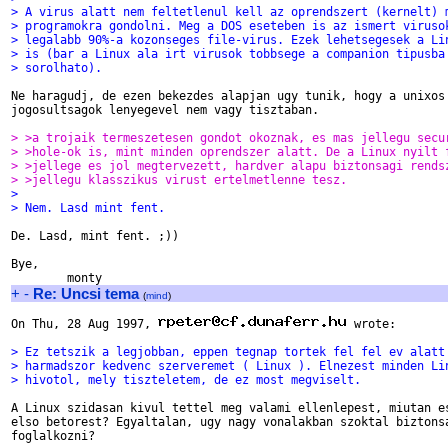
> A virus alatt nem feltetlenul kell az oprendszert (kernelt) 
> programokra gondolni. Meg a DOS eseteben is az ismert viruso
> legalabb 90%-a kozonseges file-virus. Ezek lehetsegesek a Li
> is (bar a Linux ala irt virusok tobbsege a companion tipusba
> sorolhato).
Ne haragudj, de ezen bekezdes alapjan ugy tunik, hogy a unixos 
jogosultsagok lenyegevel nem vagy tisztaban. 

> >a trojaik termeszetesen gondot okoznak, es mas jellegu secu
> >hole-ok is, mint minden oprendszer alatt. De a Linux nyilt 
> >jellege es jol megtervezett, hardver alapu biztonsagi rends
> >jellegu klasszikus virust ertelmetlenne tesz.
> 
> Nem. Lasd mint fent.
De. Lasd, mint fent. ;))

Bye,

+
-
Re: Uncsi tema
(
mind
)
On Thu, 28 Aug 1997, 
 wrote:

> Ez tetszik a legjobban, eppen tegnap tortek fel fel ev alatt
> harmadszor kedvenc szerveremet ( Linux ). Elnezest minden Li
> hivotol, mely tiszteletem, de ez most megviselt. 
A Linux szidasan kivul tettel meg valami ellenlepest, miutan es
elso betorest? Egyaltalan, ugy nagy vonalakban szoktal biztonsa
foglalkozni? 
