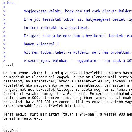
> Mas. 
> 
>         Megjegyezte valaki, hogy nem tud csak direkte kulden
> 
>         Erre jol leszurtak tobben is, hulyesegeket beszel, i
> 
>         tolteni indirekt is a leveleket.
> 
>         Ez igaz, csak a kerdezo nem a beerkezett levelek let
> 
>         hanem kuldesrol !
> 
>         Azt nem tudom ,lehet -e kuldeni, mert nem probaltam,
> 
>         viszont igen, valoban  -- egyenlore -- nem csak a 30

[...]

Ha nem menne, akkor is mindig a hozzad kozelebbit erdemes haszn
en mondjuk az Elender-nel vagyok, akkor az Elender mail servere
hasznalom, ha Datanet-nel, akkor a Datanet-et es igy tovabb. Pa
kivetellel akarmelyik smtp servert hasznalhatod, bar asszem a

hungary.net-nel elkezdtek tiltogatni, azota meg nem is lehet ne
(errol irt valaki nemreg itt a Guru-ban). Persze hasznalhatod a
codfish.westel900.net servert is, de jobban jarsz, ha azt csak 
hasznalod, ha a 301-301-re connectaltal es emiatt kozelebb vagy
akkor gyorsabb lesz a levelek kikuldese. 

Tehat meg1x, mint mar irtam (talan a 946-ban), a Westel 900 nem
le ezt a feature-t.

-- 

Udv.Doni
