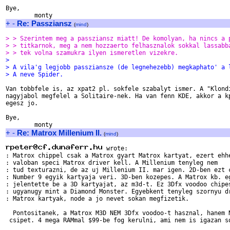
Bye,

+
-
Re: Passziansz
(
mind
)
> > Szerintem meg a passziansz miatt! De komolyan, ha nincs a 
> > titkarnok, meg a nem hozzaerto felhasznalok sokkal lassabb
> > tek volna szamukra ilyen ismeretlen vizekre.
> 
> A vila'g legjobb passziansze (de legnehezebb) megkaphato' a 
> A neve Spider.
Van tobbfele is, az xpat2 pl. sokfele szabalyt ismer. A "Klondi
nagyjabol megfelel a Solitaire-nek. Ha van fenn KDE, akkor a kp
egesz jo.

Bye,

+
-
Re: Matrox Millenium II.
(
mind
)
 wrote:

: Matrox chippel csak a Matrox gyart Matrox kartyat, ezert ehhe
: valoban speci Matrox driver kell. A Millenium tenyleg nem

: tud texturazni, de az uj Millenium II. mar igen. 2D-ben ezt c
: Number 9 egyik kartyaja veri. 3D-ben kozepes. A Matrox kb. eg
: jelentette be a 3D kartyajat, az m3d-t. Ez 3Dfx voodoo chipes
: ugyanugy mint a Diamond Monster. Egyebkent tenyleg szornyu dr
: Matrox kartyak, node a jo nevet sokan megfizetik.

  Pontositanek, a Matrox M3D NEM 3Dfx voodoo-t hasznal, hanem N
 csipet. 4 mega RAMmal $99-be fog kerulni, ami nem is igazan so