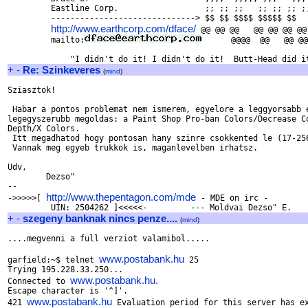
         Eastline Corp.                  ;; ;; ;;   ;; ;; ;; ;;
         ------------------------------> $$ $$ $$$$ $$$$$ $$   
http://www.earthcorp.com/dface/
 @@ @@ @@   @@ @@ @@ @@ 
         mailto:
      @@@@  @@   @@ @@
+
-
Re: Szinkeveres
(
mind
)
Sziasztok!

 Habar a pontos problemat nem ismerem, egyelore a leggyorsabb e
legegyszerubb megoldas: a Paint Shop Pro-ban Colors/Decrease Co
Depth/X Colors.

 Itt megadhatod hogy pontosan hany szinre csokkented le (17-256
 Vannak meg egyeb trukkok is, maganlevelben irhatsz. 

Udv,

	Dezso"

-- 

http://www.thepentagon.com/mde
->>>>>[ 
 - MDE on irc -

+
-
szegeny banknak nincs penze....
(
mind
)
....megvenni a full verziot valamibol.....

www.postabank.hu
garfield:~$ telnet 
 25

Trying 195.228.33.250...

www.postabank.hu.
Connected to 
Escape character is '^]'.

www.postabank.hu
421 
 Evaluation period for this server has ex