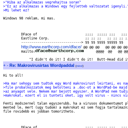
>"Hiba az alkalmazas vegrehajtsa soran"
>"Ez az alkalmazas a Windows egy fejletteb valtozatat igenyli.
>Mi lehet ez?
Windows 98 reklam, mi mas.

         DFace of                        ;;;;  ;;;;; ;;;   ;;; 
         Eastline Corp.                  ;; ;; ;;   ;; ;; ;; ;;
         ------------------------------> $$ $$ $$$$ $$$$$ $$   
http://www.earthcorp.com/dface/
 @@ @@ @@   @@ @@ @@ @@ 
         mailto:
      @@@@  @@   @@ @@
+
-
Re: Makrovirusirtas Wordpaddal
(
mind
)
Hi to all!

>Ha mar sehogy sem tudtok egy Word makrovirust leirtani, es na
>file probalkozzatok meg betolteni a .doc-ot a WordPad-be majd
>az anyagot vele. Nekem mar bejott egyszer. A WordPad nem tudj
>makrokat, ezert el is tunteti oket, igy volt virus - nincs vi
Fenti modszernel talan egyszerubb, ha a virusos dokumentumot pl
mented le, mert (ugy tudom) a makrokat ez sem fogja tartalmazni
file rovidebb es jobban tomoritheto.

         DFace of                        ;;;;  ;;;;; ;;;   ;;; 