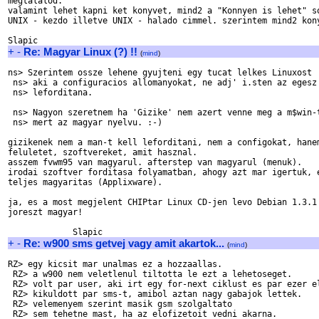
megtalalod.

valamint lehet kapni ket konyvet, mind2 a "Konnyen is lehet" so
UNIX - kezdo illetve UNIX - halado cimmel. szerintem mind2 kony
+
-
Re: Magyar Linux (?) !!
(
mind
)
ns> Szerintem ossze lehene gyujteni egy tucat lelkes Linuxost

 ns> aki a configuracios allomanyokat, ne adj' i.sten az egesz 
 ns> leforditana.

 ns> Nagyon szeretnem ha 'Gizike' nem azert venne meg a m$win-t
 ns> mert az magyar nyelvu. :-)

gizikenek nem a man-t kell leforditani, nem a configokat, hanem
feluletet, szoftvereket, amit hasznal.

asszem fvwm95 van magyarul. afterstep van magyarul (menuk).

irodai szoftver forditasa folyamatban, ahogy azt mar igertuk, e
teljes magyaritas (Applixware).

ja, es a most megjelent CHIPtar Linux CD-jen levo Debian 1.3.1 
joreszt magyar!

+
-
Re: w900 sms getvej vagy amit akartok...
(
mind
)
RZ> egy kicsit mar unalmas ez a hozzaallas.

 RZ> a w900 nem veletlenul tiltotta le ezt a lehetoseget.

 RZ> volt par user, aki irt egy for-next ciklust es par ezer el
 RZ> kikuldott par sms-t, amibol aztan nagy gabajok lettek.

 RZ> velemenyem szerint masik gsm szolgaltato

 RZ> sem tehetne mast, ha az elofizetoit vedni akarna.
