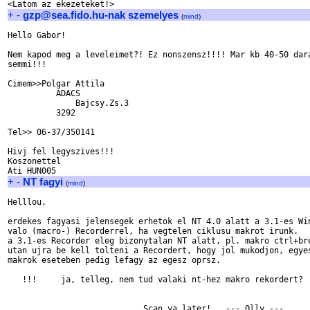
+
-
gzp@sea.fido.hu-nak szemelyes
(
mind
)
Hello Gabor!

Nem kapod meg a leveleimet?! Ez nonszensz!!!! Mar kb 40-50 dara
semmi!!!

Cimem>>Polgar Attila

	  ADACS

              Bajcsy.Zs.3

	  3292

Tel>> 06-37/350141

Hivj fel legyszives!!!

Koszonettel

+
-
NT fagyi
(
mind
)
Helllou,

erdekes fagyasi jelensegek erhetok el NT 4.0 alatt a 3.1-es Win
valo (macro-) Recorderrel, ha vegtelen ciklusu makrot irunk.

a 3.1-es Recorder eleg bizonytalan NT alatt, pl. makro ctrl+bre
utan ujra be kell tolteni a Recordert, hogy jol mukodjon, egyes
makrok eseteben pedig lefagy az egesz oprsz.

   !!!     ja, telleg, nem tud valaki nt-hez makro rekordert?  
                            Scan ya later!   --- Olly ---
