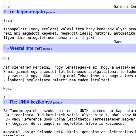
+
-
re: kepmutogato
(
mind
)
Szia!

Tegnapelott (vagy azelott) valaki irta hogy kene egy olyan prog
neki ami megadott kepeket, megadott idejig mutatna, automatikus
Ilyen .bmp mutogatot nem nehez irni. Irjak?

+
-
Westel Internet
(
mind
)
Hali!

Azt szeretnem kerdezni, hogy lehetseges-e az, hogy a westel-nel
E-mai-jaimat egy a westel-tol kulonbozo szolgaltatonal le tudom
egy masiknal ugyanakkor pedig nem? Tehat lehet-e, hogy a (weste
kulonbozo) szolgaltato "miatt" nem tudom letolteni?

Kosz!

+
-
Re: UNIX kezikonyv
(
mind
)
B> Tanulmanyaimhoz szuksegem lenne  UNIX op.rendszer kapcsolato
 B> irodalomra. Tud kozuletek valaki olyan site-t, ahol vagy UN
 B> vagy Reference Book volna letoltheto? Termeszetesem magyar 
 B> legjobb, de az angol is megfelelo. Elore is koszonom.

magyarul van az Orlando UNIX iskola. gondolom az elektronikus k