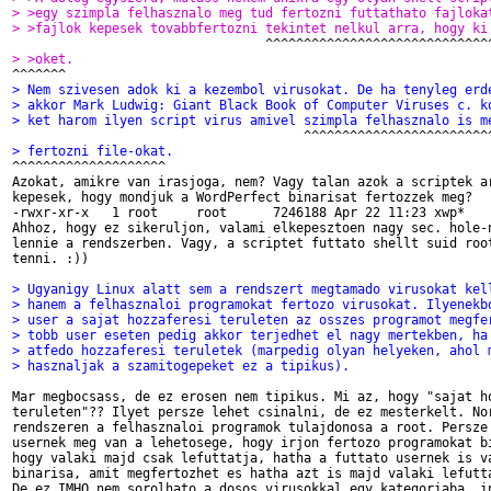
> >egy szimpla felhasznalo meg tud fertozni futtathato fajloka
> >fajlok kepesek tovabbfertozni tekintet nelkul arra, hogy ki
> >oket.
> Nem szivesen adok ki a kezembol virusokat. De ha tenyleg erd
> akkor Mark Ludwig: Giant Black Book of Computer Viruses c. k
> ket harom ilyen script virus amivel szimpla felhasznalo is m
> fertozni file-okat.

^^^^^^^^^^^^^^^^^^^^

Azokat, amikre van irasjoga, nem? Vagy talan azok a scriptek ar
kepesek, hogy mondjuk a WordPerfect binarisat fertozzek meg?

-rwxr-xr-x   1 root     root      7246188 Apr 22 11:23 xwp*

Ahhoz, hogy ez sikeruljon, valami elkepesztoen nagy sec. hole-n
lennie a rendszerben. Vagy, a scriptet futtato shellt suid root
tenni. :))

> Ugyanigy Linux alatt sem a rendszert megtamado virusokat kel
> hanem a felhasznaloi programokat fertozo virusokat. Ilyenekb
> user a sajat hozzaferesi teruleten az osszes programot megfe
> tobb user eseten pedig akkor terjedhet el nagy mertekben, ha
> atfedo hozzaferesi teruletek (marpedig olyan helyeken, ahol 
> hasznaljak a szamitogepeket ez a tipikus).
Mar megbocsass, de ez erosen nem tipikus. Mi az, hogy "sajat ho
teruleten"?? Ilyet persze lehet csinalni, de ez mesterkelt. Nor
rendszeren a felhasznaloi programok tulajdonosa a root. Persze 
usernek meg van a lehetosege, hogy irjon fertozo programokat bi
hogy valaki majd csak lefuttatja, hatha a futtato usernek is va
binarisa, amit megfertozhet es hatha azt is majd valaki lefutta
De ez IMHO nem sorolhato a dosos virusokkal egy kategoriaba, in