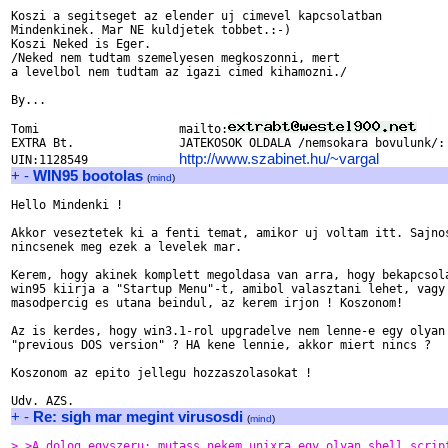
Koszi a segitseget az elender uj cimevel kapcsolatban

Mindenkinek. Mar NE kuldjetek tobbet.:-)

Koszi Neked is Eger.

/Neked nem tudtam szemelyesen megkoszonni, mert

a levelbol nem tudtam az igazi cimed kihamozni./

By...

Tomi			mailto:
EXTRA Bt.		JATEKOSOK OLDALA /nemsokara bovulunk/:

http://www.szabinet.hu/~vargal
UIN:1128549		
+
-
WIN95 bootolas
(
mind
)
Hello Mindenki !

Akkor veseztetek ki a fenti temat, amikor uj voltam itt. Sajnos
nincsenek meg ezek a levelek mar.

Kerem, hogy akinek komplett megoldasa van arra, hogy bekapcsola
win95 kiirja a "Startup Menu"-t, amibol valasztani lehet, vagy 
masodpercig es utana beindul, az kerem irjon ! Koszonom!

Az is kerdes, hogy win3.1-rol upgradelve nem lenne-e egy olyan 
"previous DOS version" ? HA kene lennie, akkor miert nincs ?

Koszonom az epito jellegu hozzaszolasokat !

+
-
Re: sigh mar megint virusosdi
(
mind
)
> >A dolog egyszeru; mutass nekem unixra egy olyan shell scrip