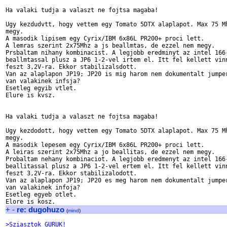
Ha valaki tudja a valaszt ne fojtsa magaba!

Ugy kezdudvtt, hogy vettem egy Tomato 5DTX alaplapot. Max 75 Mh
megy.

A masodik lipisem egy Cyrix/IBM 6x86L PR200+ proci lett.

A lemras szerint 2x75Mhz a js beallmtas, de ezzel nem megy.

Prsbaltam nihany kombinacist. A legjobb eredminyt az intel 166-
beallmtassal plusz a JP6 1-2-vel irtem el. Itt fel kellett vinn
feszt 3,2V-ra. Ekkor stabilizalsdott.

Van az alaplapon JP19; JP20 is mig harom nem dokumentalt jumper
van valakinek infsja?

Esetleg egyib vtlet.

Elure is kvsz.

Ha valaki tudja a valaszt ne fojtsa magaba!

Ugy kezdodott, hogy vettem egy Tomato 5DTX alaplapot. Max 75 Mh
megy.

A masodik lepesem egy Cyrix/IBM 6x86L PR200+ proci lett.

A leiras szerint 2x75Mhz a jo beallitas, de ezzel nem megy.

Probaltam nehany kombinaciot. A legjobb eredmenyt az intel 166-
beallitassal plusz a JP6 1-2-vel ertem el. Itt fel kellett vinn
feszt 3,2V-ra. Ekkor stabilizalodott.

Van az alaplapon JP19; JP20 es meg harom nem dokumentalt jumper
van valakinek infoja?

Esetleg egyeb otlet.

+
-
re: dugohuzo
(
mind
)
>Sziasztok GURUK!