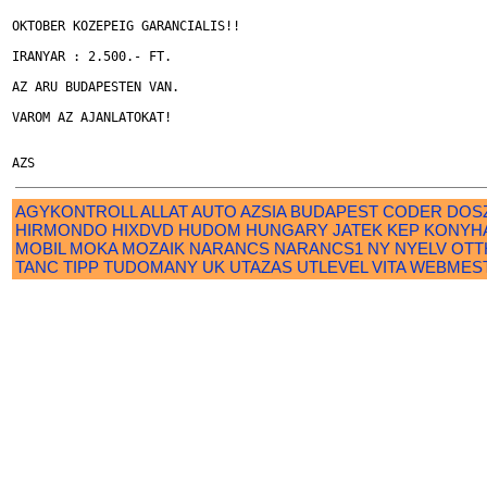
OKTOBER KOZEPEIG GARANCIALIS!!

IRANYAR : 2.500.- FT. 

AZ ARU BUDAPESTEN VAN.

VAROM AZ AJANLATOKAT!

AGYKONTROLL
ALLAT
AUTO
AZSIA
BUDAPEST
CODER
DOS
HIRMONDO
HIXDVD
HUDOM
HUNGARY
JATEK
KEP
KONYH
MOBIL
MOKA
MOZAIK
NARANCS
NARANCS1
NY
NYELV
OTT
TANC
TIPP
TUDOMANY
UK
UTAZAS
UTLEVEL
VITA
WEBMES