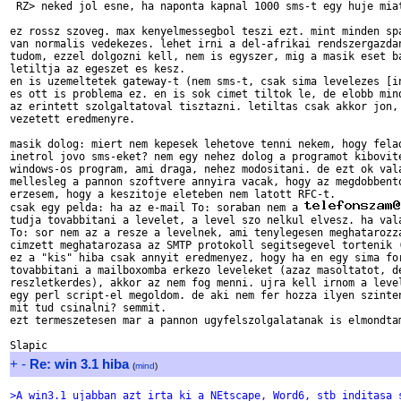
 RZ> neked jol esne, ha naponta kapnal 1000 sms-t egy huje miat
ez rossz szoveg. max kenyelmessegbol teszi ezt. mint minden spa
van normalis vedekezes. lehet irni a del-afrikai rendszergazdan
tudom, ezzel dolgozni kell, nem is egyszer, mig a masik eset ba
letiltja az egeszet es kesz.

en is uzemeltetek gateway-t (nem sms-t, csak sima levelezes [in
es ott is problema ez. en is sok cimet tiltok le, de elobb mind
az erintett szolgaltatoval tisztazni. letiltas csak akkor jon, 
vezetett eredmenyre.

masik dolog: miert nem kepesek lehetove tenni nekem, hogy felad
inetrol jovo sms-eket? nem egy nehez dolog a programot kibovite
windows-os program, ami draga, nehez modositani. de ezt ok vala
mellesleg a pannon szoftvere annyira vacak, hogy az megdobbento
erzesem, hogy a keszitoje eleteben nem latott RFC-t.

csak egy pelda: ha az e-mail To: soraban nem a 
tudja tovabbitani a levelet, a level szo nelkul elvesz. ha vala
To: sor nem az a resze a levelnek, ami tenylegesen meghatarozza
cimzett meghatarozasa az SMTP protokoll segitsegevel tortenik (
ez a "kis" hiba csak annyit eredmenyez, hogy ha en egy sima for
tovabbitani a mailboxomba erkezo leveleket (azaz masoltatot, de
reszletkerdes), akkor az nem fog menni. ujra kell irnom a level
egy perl script-el megoldom. de aki nem fer hozza ilyen szinten
mit tud csinalni? semmit.

ezt termeszetesen mar a pannon ugyfelszolgalatanak is elmondtam
+
-
Re: win 3.1 hiba
(
mind
)
>A win3.1 ujabban azt irta ki a NEtscape, Word6, stb inditasa 