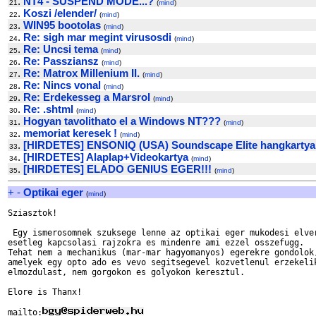
.
NT4 - SUSPEND MODE...?
21
(
mind
)
.
Koszi /elender/
22
(
mind
)
.
WIN95 bootolas
23
(
mind
)
.
Re: sigh mar megint virusosdi
24
(
mind
)
.
Re: Uncsi tema
25
(
mind
)
.
Re: Passziansz
26
(
mind
)
.
Re: Matrox Millenium II.
27
(
mind
)
.
Re: Nincs vonal
28
(
mind
)
.
Re: Erdekesseg a Marsrol
29
(
mind
)
.
Re: .shtml
30
(
mind
)
.
Hogyan tavolithato el a Windows NT???
31
(
mind
)
.
memoriat keresek !
32
(
mind
)
.
[HIRDETES] ENSONIQ (USA) Soundscape Elite hangkartya 
33
.
[HIRDETES] Alaplap+Videokartya
34
(
mind
)
.
[HIRDETES] ELADO GENIUS EGER!!!
35
(
mind
)
+
-
Optikai eger
(
mind
)
Sziasztok!

 Egy ismerosomnek szuksege lenne az optikai eger mukodesi elver
esetleg kapcsolasi rajzokra es mindenre ami ezzel osszefugg.

Tehat nem a mechanikus (mar-mar hagyomanyos) egerekre gondolok,
amelyek egy opto ado es vevo segitsegevel kozvetlenul erzekelik
elmozdulast, nem gorgokon es golyokon keresztul.

Elore is Thanx!

mailto: