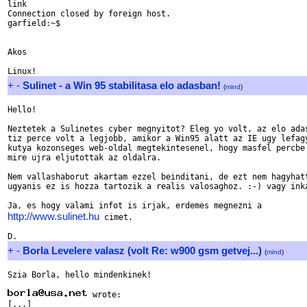
link

Connection closed by foreign host.

garfield:~$ 

Akos

+
-
Sulinet - a Win 95 stabilitasa elo adasban!
(
mind
)
Hello!

Neztetek a Sulinetes cyber megnyitot? Eleg yo volt, az elo adas
tiz perce volt a legjobb, amikor a Win95 alatt az IE ugy lefagy
kutya kozonseges web-oldal megtekintesenel, hogy masfel percbe 
mire ujra eljutottak az oldalra.

Nem vallashaborut akartam ezzel beinditani, de ezt nem hagyhatt
ugyanis ez is hozza tartozik a realis valosaghoz. :-) vagy inka
http://www.sulinet.hu
 cimet.

+
-
Borla Levelere valasz (volt Re: w900 gsm getvej...)
(
mind
)
Szia Borla, hello mindenkinek!

 wrote:
