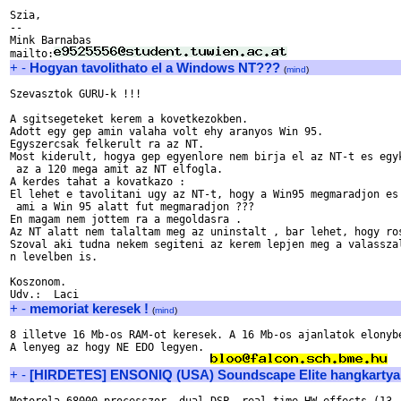
Szia,

--

Mink Barnabas

mailto:
+
-
Hogyan tavolithato el a Windows NT???
(
mind
)
Szevasztok GURU-k !!!

A sgitsegeteket kerem a kovetkezokben.

Adott egy gep amin valaha volt ehy aranyos Win 95.

Egyszercsak felkerult ra az NT.

Most kiderult, hogya gep egyenlore nem birja el az NT-t es egyk
 az a 120 mega amit az NT elfogla.

A kerdes tahat a kovatkazo :

El lehet e tavolitani ugy az NT-t, hogy a Win95 megmaradjon es 
 ami a Win 95 alatt fut megmaradjon ???

En magam nem jottem ra a megoldasra .

Az NT alatt nem talaltam meg az uninstalt , bar lehet, hogy ros
Szoval aki tudna nekem segiteni az kerem lepjen meg a valasszal
n levelben is.

Koszonom.

+
-
memoriat keresek !
(
mind
)
8 illetve 16 Mb-os RAM-ot keresek. A 16 Mb-os ajanlatok elonybe
A lenyeg az hogy NE EDO legyen.

+
-
[HIRDETES] ENSONIQ (USA) Soundscape Elite hangkartya 