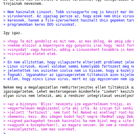
trojainak neveznem.

> Nem hasznalok Linuxot. Tobb virusgyarto ceg is keszit mar Un
> viruskeresot. Az igazsag persze az, hogy ezek nem Unix virus
> keresnek, hanem a file-szerverkent hasznalt Unix gepeken tar
> programokban keres DOS virusokat.
Igy igaz.

> >hogy Te mit gondolsz es mit nem, az mas dolog, de amig ide 
> >nekem eloszor a kepernyore egy gunyoros iras hogy 'most for
> >vinyodat' vagy hasonlo, addig a Linuxoskent tovabbra is ken
> >virustalan eletet elek.
> 
> En nem allitottam, hogy vilagszerte elterjedt problemat jele
> Linux virusok, mivel valoban semmi komolyabb fertozest meg n
> jelentettek (es oszinten szolva nem is hiszem, hogy a kozelj
> fognak). Ugyanakkor az igazsagerzetem tiltakozik azon kijele
> ellen, hogy nincs Linux virus, mert ez igy egyszeruen nem ig
Nekem meg a megalapozatlan remhirterjesztes ellen tiltakozik az
igazsagerzetem. Lehet mestersegesen mindenfele "izeket" keszite
olyan virus nem letezik, ami a rendszer integritasat veszelyezt
> >az a bizonyos 'Bliss' nevezetu ize egyertelmuen trojai, es
> >egyertelmuen megbizasbol irta aki irta. Az irojan tul senki
> >jelzett 'fertozest', nem tunt fel Neked ez esetleg? root-ho
> >bemenni, kesz. Aki idegen kodot hajt vegre (RedHat vagy Deb
> >signed packageket tessek hasznalni ha nem bizol meg a site-
> >vagyunk a kozepkorban!), az magara vessen. De sem a rendsze
> >veszelyezteti, sem mas usereket.
> 