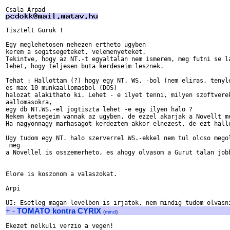
Tisztelt Guruk !

Egy meglehetosen nehezen ertheto ugyben

kerem a segitsegeteket, velemenyeteket.

Tekintve, hogy az NT.-t egyaltalan nem ismerem, meg futni se la
lehet, hogy teljesen buta kerdeseim lesznek.

Tehat : Hallottam (?) hogy egy NT. WS. -bol (nem eliras, tenyle
es max 10 munkaallomasbol (DOS) 

halozat alakithato ki. Lehet - e ilyet tenni, milyen szoftverek
aallomasokra,

egy db NT.WS.-el jogtiszta lehet -e egy ilyen halo ?

Nekem ketsegeim vannak az ugyben, de ezzel akarjak a Novellt me
Ha nagyonnagy marhasagot kerdeztem akkor elnezest, de ezt hallo
Ugy tudom egy NT. halo szerverrel WS.-ekkel nem tul olcso megol
 meg 

a Novellel is osszemerheto, es ahogy olvasom a Gurut talan jobb
Elore is koszonom a valaszokat.

Arpi

+
-
TOMATO kontra CYRIX
(
mind
)
Ekezet nelkuli verzio a vegen!
