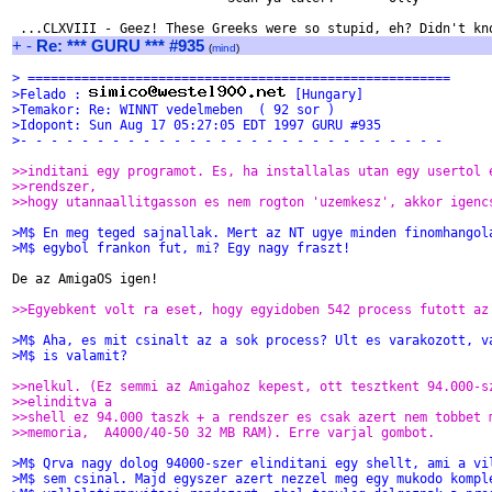
+
-
Re: *** GURU *** #935
(
mind
)
> =======================================================
>Felado : 
 [Hungary]
>Temakor: Re: WINNT vedelmeben  ( 92 sor )
>Idopont: Sun Aug 17 05:27:05 EDT 1997 GURU #935
>- - - - - - - - - - - - - - - - - - - - - - - - - - - -
>>inditani egy programot. Es, ha installalas utan egy usertol 
>>rendszer,
>>hogy utannaallitgasson es nem rogton 'uzemkesz', akkor igenc
>M$ En meg teged sajnallak. Mert az NT ugye minden finomhangol
>M$ egybol frankon fut, mi? Egy nagy fraszt!
De az AmigaOS igen!

>>Egyebkent volt ra eset, hogy egyidoben 542 process futott az
>M$ Aha, es mit csinalt az a sok process? Ult es varakozott, v
>M$ is valamit?
>>nelkul. (Ez semmi az Amigahoz kepest, ott tesztkent 94.000-s
>>elinditva a
>>shell ez 94.000 taszk + a rendszer es csak azert nem tobbet 
>>memoria,  A4000/40-50 32 MB RAM). Erre varjal gombot.
>M$ Qrva nagy dolog 94000-szer elinditani egy shellt, ami a vi
>M$ sem csinal. Majd egyszer azert nezzel meg egy mukodo kompl