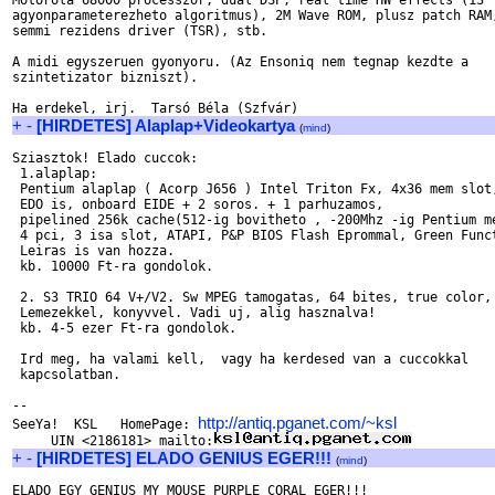
Motorola 68000 processzor, dual DSP, real time HW effects (13

agyonparameterezheto algoritmus), 2M Wave ROM, plusz patch RAM,
semmi rezidens driver (TSR), stb.

A midi egyszeruen gyonyoru. (Az Ensoniq nem tegnap kezdte a

szintetizator bizniszt).

+
-
[HIRDETES] Alaplap+Videokartya
(
mind
)
Sziasztok! Elado cuccok:

 1.alaplap:

 Pentium alaplap ( Acorp J656 ) Intel Triton Fx, 4x36 mem slot,
 EDO is, onboard EIDE + 2 soros. + 1 parhuzamos,

 pipelined 256k cache(512-ig bovitheto , -200Mhz -ig Pentium me
 4 pci, 3 isa slot, ATAPI, P&P BIOS Flash Eprommal, Green Funct
 Leiras is van hozza.

 kb. 10000 Ft-ra gondolok.

 2. S3 TRIO 64 V+/V2. Sw MPEG tamogatas, 64 bites, true color, 
 Lemezekkel, konyvvel. Vadi uj, alig hasznalva!

 kb. 4-5 ezer Ft-ra gondolok.

 Ird meg, ha valami kell,  vagy ha kerdesed van a cuccokkal

 kapcsolatban.

-- 

http://antiq.pganet.com/~ksl
SeeYa!  KSL   HomePage: 
     UIN <2186181> mailto:
+
-
[HIRDETES] ELADO GENIUS EGER!!!
(
mind
)
ELADO EGY GENIUS MY MOUSE PURPLE CORAL EGER!!!
