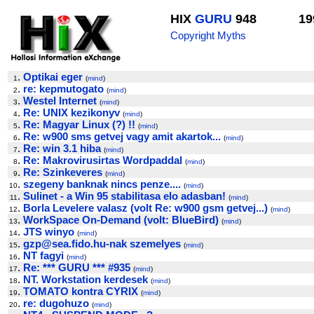
HIX
GURU
948
19
Copyright Myths
.
Optikai eger
1
(
mind
)
.
re: kepmutogato
2
(
mind
)
.
Westel Internet
3
(
mind
)
.
Re: UNIX kezikonyv
4
(
mind
)
.
Re: Magyar Linux (?) !!
5
(
mind
)
.
Re: w900 sms getvej vagy amit akartok...
6
(
mind
)
.
Re: win 3.1 hiba
7
(
mind
)
.
Re: Makrovirusirtas Wordpaddal
8
(
mind
)
.
Re: Szinkeveres
9
(
mind
)
.
szegeny banknak nincs penze....
10
(
mind
)
.
Sulinet - a Win 95 stabilitasa elo adasban!
11
(
mind
)
.
Borla Levelere valasz (volt Re: w900 gsm getvej...)
12
(
mind
)
.
WorkSpace On-Demand (volt: BlueBird)
13
(
mind
)
.
JTS winyo
14
(
mind
)
.
gzp@sea.fido.hu-nak szemelyes
15
(
mind
)
.
NT fagyi
16
(
mind
)
.
Re: *** GURU *** #935
17
(
mind
)
.
NT. Workstation kerdesek
18
(
mind
)
.
TOMATO kontra CYRIX
19
(
mind
)
.
re: dugohuzo
20
(
mind
)