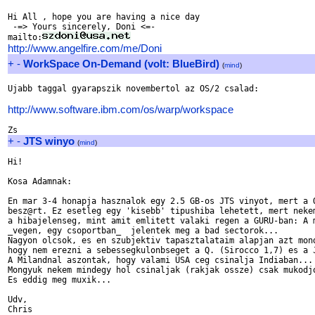
Hi All , hope you are having a nice day

 -=> Yours sincerely, Doni <=-

mailto:
http://www.angelfire.com/me/Doni
+
-
WorkSpace On-Demand (volt: BlueBird)
(
mind
)
Ujabb taggal gyarapszik novembertol az OS/2 csalad:

http://www.software.ibm.com/os/warp/workspace
+
-
JTS winyo
(
mind
)
Hi!

Kosa Adamnak:

En mar 3-4 honapja hasznalok egy 2.5 GB-os JTS vinyot, mert a Q
besz@rt. Ez esetleg egy 'kisebb' tipushiba lehetett, mert nekem
a hibajelenseg, mint amit emlitett valaki regen a GURU-ban: A m
_vegen, egy csoportban_  jelentek meg a bad sectorok...

Nagyon olcsok, es en szubjektiv tapasztalataim alapjan azt mond
hogy nem erezni a sebessegkulonbseget a Q. (Sirocco 1,7) es a J
A Milandnal aszontak, hogy valami USA ceg csinalja Indiaban...

Mongyuk nekem mindegy hol csinaljak (rakjak ossze) csak mukodjo
Es eddig meg muxik...

Udv,

Chris
