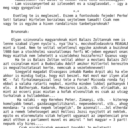
    - Lam visszanyerted az izlesedet es a szaglasodat, - igy a 
meg vagy gyogyolva!

                                   *-*

     Esetleg te is megleszel. Eszem a fontoskodo fejede! Perkel
Sot! Satana! Hirtelen borzalmas sejtelmem tamadt! Csak nem 

vagy te is egyike a hixen randalirozo tanbetyaroknak?

    Brunonak:

    Olyan szinvonalu magyaroknak mint Balazs Zoltannak nem is

lenne szabad ilyen nyulo's, nya'lka's, mocskodlodasokra REAGALN
mint a tied. Nem te voltal veletlenul egyike azoknak a buziknak
l988-ban a stockholmi vasutallomas ferfi WC-jeben egymast onani
Hogy miattuk nem lehetett a vizeldehez hozzaferni? Gyanus vagy 
      Ha te is Balazs Zoltan voltal akkor a mostani Balazs Zolt
azt csinalnam mint a Budoslabu Adolf amikor Hitlertol keresztne
is megvaltoztatasat kerte, nemcsak a vezetekneveet! 

      Szegyeld magadat Olvasgass inkabb Rambo Arpit aki ha eles
akkor is mindig tudja, hogy mit beszel. Hat most mar ilyen alak
WC - fal firkalmanyaival lesz tele a Forum? Micsoda ronda faj l
ebbol a valaha ratarti nepbol, mintha minden lukbol patkanyok b
elo.  A Bathoryak, Kadarok, Meszaros Lacik, stb. elriadtak, az 
mint az ecseri piac miutan a kofak elvonultak es csak az utcagy
turkalnak a hulladekban...

       Ha valaki - egy Kerekes Peter, Zimanyi, stb.  - kiterege
komolyabb temat, gazdasagpolitikarol, nepesedesrol, stb., ahogy
mondana: "a csorda nepek lelegelik". De azonnal!...Jol elherdal
azt a remek lehetoseget amit Hollosi Jozsi nyujtott at nektek, 
epito es eloremutato vitak helyett ugyanazt az impotenciat prod
amit otthon a parlament muvel es amirol " ket magyar = 3 part!.
nepunk oly hires....

        Csak piszkitsatok egymast tovabb! Jo mulatast! 
