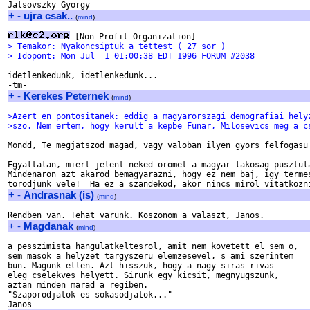
+
-
ujra csak..
(
mind
)
> Temakor: Nyakoncsiptuk a tettest ( 27 sor )
> Idopont: Mon Jul  1 01:00:38 EDT 1996 FORUM #2038
idetlenkedunk, idetlenkedunk...

+
-
Kerekes Peternek
(
mind
)
>Azert en pontositanek: eddig a magyarorszagi demografiai hely
>szo. Nem ertem, hogy kerult a kepbe Funar, Milosevics meg a c
Mondd, Te megjatszod magad, vagy valoban ilyen gyors felfogasu 
Egyaltalan, miert jelent neked oromet a magyar lakosag pusztula
Mindenaron azt akarod bemagyarazni, hogy ez nem baj, igy termes
+
-
Andrasnak (is)
(
mind
)
+
-
Magdanak
(
mind
)
a pesszimista hangulatkeltesrol, amit nem kovetett el sem o,

sem masok a helyzet targyszeru elemzesevel, s ami szerintem

bun. Magunk ellen. Azt hisszuk, hogy a nagy siras-rivas

eleg cselekves helyett. Sirunk egy kicsit, megnyugszunk,

aztan minden marad a regiben. 

"Szaporodjatok es sokasodjatok..."
