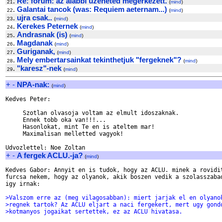
.
Re: forum: az alabbi uzeneted megerkezett.
21
(
mind
)
.
Galantai tancok (was: Requiem aeternam...)
22
(
mind
)
.
ujra csak..
23
(
mind
)
.
Kerekes Peternek
24
(
mind
)
.
Andrasnak (is)
25
(
mind
)
.
Magdanak
26
(
mind
)
.
Guriganak,
27
(
mind
)
.
Mely embertarsainkat tekinthetjuk "fergeknek"?
28
(
mind
)
.
"karesz"-nek
29
(
mind
)
+
-
NPA-nak:
(
mind
)
Kedves Peter:

     Szotlan olvasoja voltam az elmult idoszaknak.

     Ennek tobb oka van!!!...

     Hasonlokat, mint Te en is ateltem mar!

     Maximalisan melletted vagyok!

+
-
A fergek ACLU.-ja?
(
mind
)
Kedves Gabor: Annyit en is tudok, hogy az ACLU. minek a rovidit
furcsa nekem, hogy az olyanok, akik boszen vedik a szolasszabad
igy irnak:

>Valszom erre az (meg vilagosabban): miert jarjak el en olyano
>regnek tartok? Az ACLU eljart a naci fergekert, mert ugy gond
>kotmanyos jogaikat sertettek, ez az ACLU hivatasa.