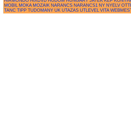
HIRMONDO
HIXDVD
HUDOM
HUNGARY
JATEK
KEP
KONYH
MOBIL
MOKA
MOZAIK
NARANCS
NARANCS1
NY
NYELV
OTT
TANC
TIPP
TUDOMANY
UK
UTAZAS
UTLEVEL
VITA
WEBMES