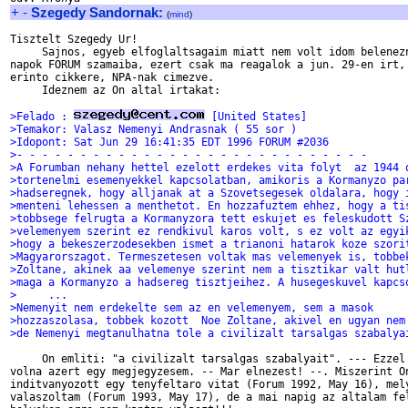
+
-
Szegedy Sandornak:
(
mind
)
Tisztelt Szegedy Ur!

     Sajnos, egyeb elfoglaltsagaim miatt nem volt idom belenezn
napok FORUM szamaiba, ezert csak ma reagalok a jun. 29-en irt, 
erinto cikkere, NPA-nak cimezve. 

     Ideznem az On altal irtakat:

>Felado : 
 [United States]
>Temakor: Valasz Nemenyi Andrasnak ( 55 sor )
>Idopont: Sat Jun 29 16:41:35 EDT 1996 FORUM #2036
>- - - - - - - - - - - - - - - - - - - - - - - - - - - -
>A Forumban nehany hettel ezelott erdekes vita folyt  az 1944 
>tortenelmi esemenyekkel kapcsolatban, amikoris a Kormanyzo pa
>hadseregnek, hogy alljanak at a Szovetsegesek oldalara, hogy 
>menteni lehessen a menthetot. En hozzafuztem ehhez, hogy a ti
>tobbsege felrugta a Kormanyzora tett eskujet es feleskudott S
>velemenyem szerint ez rendkivul karos volt, s ez volt az egyi
>hogy a bekeszerzodesekben ismet a trianoni hatarok koze szori
>Magyarorszagot. Termeszetesen voltak mas velemenyek is, tobbe
>Zoltane, akinek aa velemenye szerint nem a tisztikar valt hut
>maga a Kormanyzo a hadsereg tisztjeihez. A husegeskuvel kapcs
>     ...
>Nemenyit nem erdekelte sem az en velemenyem, sem a masok
>hozzaszolasa, tobbek kozott  Noe Zoltane, akivel en ugyan nem
>de Nemenyi megtanulhatna tole a civilizalt tarsalgas szabalya
     On emliti: "a civilizalt tarsalgas szabalyait". --- Ezzel 
volna azert egy megjegyzesem. -- Mar elnezest! --. Miszerint On
inditvanyozott egy tenyfeltaro vitat (Forum 1992, May 16), mely
valaszoltam (Forum 1993, May 17), de a mai napig az altalam fel