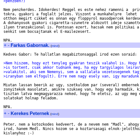
>penzben?)
Nem penzkerdes. Idokerdes! Reggel es este nehez ramenni a  priv
tokra, gyakori a foglalt jelzes. Viszont a munkahelyre  lehet  
otthon megirt cikket es onnan egy floppyrol masodpercek kerdese
A dohanyosok gyakori cigaretta-szunetre aldozott ideje szamotte
ilyen tranzakcional is. Pontosan ezert, hacsak nem politikai a 
senkit sem bocsajtanak el E-mailezesert.

+
-
Farkas Gabornak.
(
mind
)
Kedves Gabor: Te hallatlan magabiztonsaggal irod ezen soraid:

>Nem hiszem, hogy ezt tenyleg gyakran teszik valahol is. Hogy 
>is tortent, csak akkor tudnank meg, ha egy targyilagos leiras
>valakitol, aki sem Nemenyi, sem a vallalata vezetosegenek tag
>iranyban sem elfogult). Erre nem nagy esely van, igy maradunk
Miutan lassan beerik az ugy, szetkuldom par (several) embernek 
zonyitekok masolatat, amikre szukseg van, hogy egy harmadik, ki
tisztan latva megmagyarazza neked, hogy Te etetsz, az ugy meg e
solatokat holnap feladom.

+
-
Kerekes Peternek
(
mind
)
Peter, nem a kotozkodes kedveert, de a nevem nem "Madl", ahogy 
irod, hanem Medl. Nincs kozom se a koztarsasagi elnok-jelolthoz
kislanyhoz :-)
