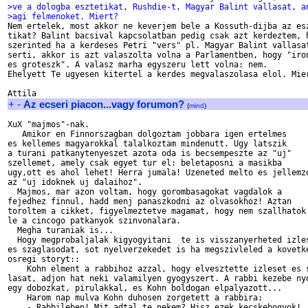
>ve a dologba esztetikat, Rushdie-t, Magyar Balint vallasat, a
>agi felmenoket. Miert?

Nem ertelek, most akkor ne keverjem bele a Kossuth-dijba az esz
tikat? Balint bacsival kapcsolatban pedig csak azt kerdeztem, h
szerinted ha a kerdeses Petri "vers" pl. Magyar Balint vallasat
serti, akkor is azt valaszolta volna a Parlamentben, hogy "iron
es groteszk". A valasz marha egyszeru lett volna: nem.

Ehelyett Te ugyesen kitertel a kerdes megvalaszolasa elol. Mier
+
-
Az ecseri piacon...vagy forumon?
(
mind
)
XuX "majmos"-nak.

   Amikor en Finnorszagban dolgoztam jobbara igen ertelmes

es kellemes magyarokkal talalkoztam mindenutt. Ugy latszik 

a turani patkanytenyeszet azota oda is becsempeszte az "uj"

szellemet, amely csak egyet tur el: beletaposni a masikba

ugy,ott es ahol lehet! Herra jumala! Uzeneted melto es jellemzo
az "uj idoknek uj dalaihoz". 

  Majmos, mar azon voltam, hogy gorombasagokat vagdalok a

fejedhez finnul, hadd menj panaszkodni az olvasokhoz! Aztan 

toroltem a cikket, figyelmeztetve magamat, hogy nem szallhatok 
le a cincogo patkanyok szinvonalara.

  Megha turaniak is...

  Hogy megprobaljalak kigyogyitani  te is visszanyerheted izles
es szaglasodat, sot nyelverzekedet is ha megszivleled a kovetke
osregi storyt::

    Kohn elment a rabbihoz azzal, hogy elvesztette izleset es s
lasat, adjon hat neki valamilyen gyogyszert. A rabbi kezebe nyo
egy dobozkat, pirulakkal, es Kohn boldogan elpalyazott...

    Harom nap mulva Kohn duhosen zorgetett a rabbira:

    - Rabbileben! Mit adtal te nekem? Hisz ezek kecskebogyok!
