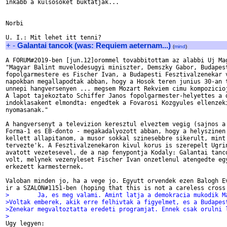
inkabb a kulsosoket buktatjak...

Norbi

+
-
Galantai tancok (was: Requiem aeternam...)
(
mind
)
A FORUM#2019-ben [jun.12]orommel tovabbitottam az alabbi Uj Mag
"Magyar Balint muvelodesugyi miniszter, Demszky Gabor, Budapest
fopolgarmestere es Fischer Ivan, a Budapesti Fesztivalzenekar v
napokban megallapodtak abban, hogy a Hosok teren junius 30-an t
unnepi hangversenyen ... megsem Mozart Rekviem cimu kompozicioj
A lapot tajekoztato Schiffer Janos fopolgarmester-helyettes a d
indoklasakent elmondta: engedtek a Fovarosi Kozgyules ellenzeki
nyomasanak." 

A hangversenyt a televizion keresztul elveztem vegig (sajnos a 
Forma-1 es EB-donto - megakadalyozott abban, hogy a helyszinen 
kellett allapitanom, a musor sokkal szinesebbre sikerult, mint 
tervezte'k. A Fesztivalzenekaron kivul korus is szerepelt Ugrin
avatott vezetesevel, de a nap fenypontja Kodaly: Galantai tanco
volt, melynek vezenyleset Fischer Ivan onzetlenul atengedte egy
erkezett karmesternek.

Valoban minden jo, ha a vege jo. Egyutt orvendek ezen Balogh Ev
>        Ja, es meg valami. Amint latja a demokracia mukodik M
>Voltak emberek, akik erre felhivtak a figyelmet, es a Budapes
>Zenekar megvaltoztatta eredeti programjat. Ennek csak orulni 
>

Ugy legyen:
