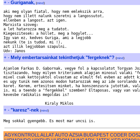
+
-
Guriganak,
(
mind
)
aki meg olyan fiatal, hogy nem emlekszik arra,

hogy nem illett nalunk szeretni a langossutot,

ellenben a langost, azt igen.

Marxista szoveg:

a let hatarozza meg a tudatot.

Kiegeszitesek: a hollet, meg a hogylet...

Igy van ez, kedves Guriga, ami a legjobb

nekunk (te is tudod, mi !),

azt illik legjobban szapulni.

+
-
Mely embertarsainkat tekinthetjuk "fergeknek"?
(
mind
)
Ajanlom Farkas D. Gabornak, vegye fol a kapcsolatot Torgyan Joz
tisztazando, hogy milyen kriteriumok alapjan minosul valaki "fe
mivel csak kettojuktol olvastam az elmult fel evben az adott ki
es ugy tunik nem azonos modon hatarozzak meg az ide sorolando e
koret. Kerem, ertesitsen minket, ha konszenzusra jutottak, vala
is, mi a teendo a "fergekkel" szemben? Eltaposas, vagy van vala
kevesbe radikalis megoldas is?  

+
-
"karesz"-nek
(
mind
)
AGYKONTROLL
ALLAT
AUTO
AZSIA
BUDAPEST
CODER
DOS