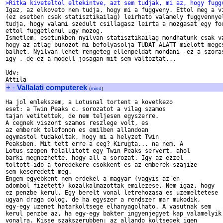
>Ritka kiveteltol eltekintve, azt sem tudjak, mi az, hogy fugg

Igaz, az elkoveto nem tudja, hogy mi a fuggveny. Ettol meg a vi
(ez esetben csak statisztikailag) leirhato valamely fuggvennyel
tudja, hogy valami szedult csillagasz leirta a mozgasat egy for
ettol fuggetlenul ugy mozog.

Ismetlem, esetunkben nyilvan statisztikailag mondhatunk csak va
hogy az atlag bunozot mi befolyasolja TUDAT ALATT mielott megcs
balhet. Nyilvan lehet rengeteg ellenpeldat mondani -ez a szoras
igy-, de ez a modell josagan mit sem valtoztat...

Udv:

+
-
Vallalati computerek
(
mind
)
Ha jol emlekszem, a Lotusnal tortent a kovetkezo 

eset: a Twin Peaks c. sorozatot a vilag szamos

tajan vetitettek, de nem teljesen egyszerre. 

A cegnek viszont szamos reszlege volt, es

az emberek telefonon es emilben allandoan

egymastol tudakoltak, hogy mi a helyzet Twin

Peaksben. Mit tett erre a ceg? Kirugta... na nem. A 

Lotus szepen felallitott egy Twin Peaks servert, ahol

barki megnezhette, hogy all a sorozat. Igy az ezzel

toltott ido a toredekere csokkent es az emberek szajize

sem keseredett meg. 

Engem egyebkent nem erdekel a magyar (vagyis az en

adombol fizetett) kozalkalmazottak emilezese. Nem igaz, hogy

ez penzbe kerul. Egy berelt vonal letrehozasa es uzemeltetese

ugyan draga dolog, de ha egyszer a rendszer mar mukodik,

egy-egy uzenet hatarkoltsege elhanyagolhato. A vasutnak sem

kerul penzbe az, ha egy-egy bakter ingyenjegyet kap valamelyik

vonalra. Kisse szakszerubben: az allando koltsegek igen 
