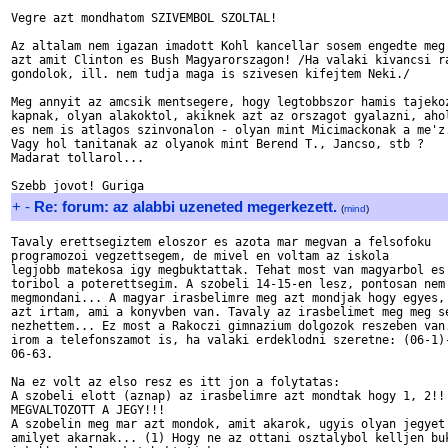
Vegre azt mondhatom SZIVEMBOL SZOLTAL!

Az altalam nem igazan imadott Kohl kancellar sosem engedte meg 
azt amit Clinton es Bush Magyarorszagon! /Ha valaki kivancsi ra
gondolok, ill. nem tudja maga is szivesen kifejtem Neki./

Meg annyit az amcsik mentsegere, hogy legtobbszor hamis tajekoz
kapnak, olyan alakoktol, akiknek azt az orszagot gyalazni, ahol
es nem is atlagos szinvonalon - olyan mint Micimackonak a me'z.
Vagy hol tanitanak az olyanok mint Berend T., Jancso, stb ?

Madarat tollarol...

+
-
Re: forum: az alabbi uzeneted megerkezett.
(
mind
)
Tavaly erettsegiztem eloszor es azota mar megvan a felsofoku 

programozoi vegzettsegem, de mivel en voltam az iskola 

legjobb matekosa igy megbuktattak. Tehat most van magyarbol es 
toribol a poterettsegim. A szobeli 14-15-en lesz, pontosan nem 
megmondani... A magyar irasbelimre meg azt mondjak hogy egyes, 
azt irtam, ami a konyvben van. Tavaly az irasbelimet meg meg se
nezhettem... Ez most a Rakoczi gimnazium dolgozok reszeben van.
irom a telefonszamot is, ha valaki erdeklodni szeretne: (06-1)-
06-63.

Na ez volt az elso resz es itt jon a folytatas:

A szobeli elott (aznap) az irasbelimre azt mondtak hogy 1, 2!!!
MEGVALTOZOTT A JEGY!!!

A szobelin meg mar azt mondok, amit akarok, ugyis olyan jegyet 
amilyet akarnak... (1) Hogy ne az ottani osztalybol kelljen buk