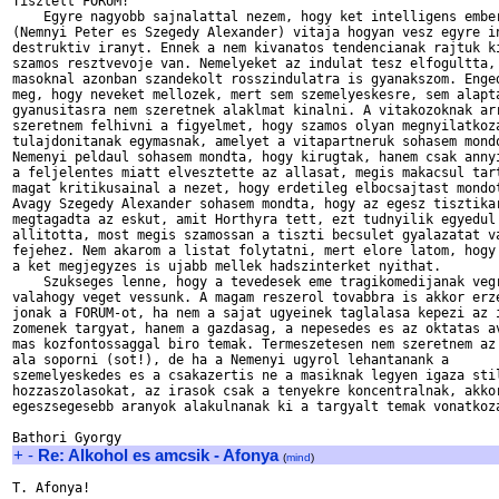
Tisztelt FORUM!

    Egyre nagyobb sajnalattal nezem, hogy ket intelligens ember
(Nemnyi Peter es Szegedy Alexander) vitaja hogyan vesz egyre in
destruktiv iranyt. Ennek a nem kivanatos tendencianak rajtuk ki
szamos resztvevoje van. Nemelyeket az indulat tesz elfogultta,

masoknal azonban szandekolt rosszindulatra is gyanakszom. Enged
meg, hogy neveket mellozek, mert sem szemelyeskesre, sem alapta
gyanusitasra nem szeretnek alaklmat kinalni. A vitakozoknak arr
szeretnem felhivni a figyelmet, hogy szamos olyan megnyilatkoza
tulajdonitanak egymasnak, amelyet a vitapartneruk sohasem mondo
Nemenyi peldaul sohasem mondta, hogy kirugtak, hanem csak annyi
a feljelentes miatt elvesztette az allasat, megis makacsul tart
magat kritikusainal a nezet, hogy erdetileg elbocsajtast mondot
Avagy Szegedy Alexander sohasem mondta, hogy az egesz tisztikar
megtagadta az eskut, amit Horthyra tett, ezt tudnyilik egyedul 
allitotta, most megis szamossan a tiszti becsulet gyalazatat va
fejehez. Nem akarom a listat folytatni, mert elore latom, hogy 
a ket megjegyzes is ujabb mellek hadszinterket nyithat.

    Szukseges lenne, hogy a tevedesek eme tragikomedijanak vegr
valahogy veget vessunk. A magam reszerol tovabbra is akkor erze
jonak a FORUM-ot, ha nem a sajat ugyeinek taglalasa kepezi az i
zomenek targyat, hanem a gazdasag, a nepesedes es az oktatas av
mas kozfontossaggal biro temak. Termeszetesen nem szeretnem az 
ala soporni (sot!), de ha a Nemenyi ugyrol lehantanank a

szemelyeskedes es a csakazertis ne a masiknak legyen igaza stil
hozzaszolasokat, az irasok csak a tenyekre koncentralnak, akkor
egeszsegesebb aranyok alakulnanak ki a targyalt temak vonatkoza
+
-
Re: Alkohol es amcsik - Afonya
(
mind
)
T. Afonya!
