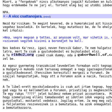
Miert, a "fergeknek" nincs alkotmanyos jogaik? Kulonben en kulo
hogy erdekembe Te ne jarj el. Tortent eleg baj az utobbi idoben
+
-
A vicc csattanojara.
(
mind
)
Nezd Ka'rcsikam: Te megint kevered, de a humorakciod azt hissze
vegehez kozeledik. En kertelek, hogy mutatkozz be, de Te ehelye
ket irkalsz:

>Nna, vegre megvan a tettes, az anyosom volt, mar vihetik is, 
>szivesen segitek kivinni a borondjet ha kell.
Nos kedves Ka'resz, igazi neven Fencsik Gabor, Te nem halgatsz 
latra, mert Te csak a gyulokodesbol es bujkalasbol elsz.

A Te 
 cimed csak dummy, oda a 
zel be.

Az egesz gyermeteg tranzakciod levedetlen formaban volt tegnapi
a Hungary-n mukodo szuk tarsasag onmagat a nagy igazsagosztonak
a gyulolkodesevel (Fencsiken keresztul) mergezi a Forumot. De  
szajjal hangoztatjak, hogy ott a Forumon azok a nacik, fasiszta
nek. 

A Te libel-erett mocskolodasodra is csak azt irtam tegnap, hogy
gad vagy ha ez kellemetlen a Forumon, privatilag is megbeszelhe
Te egy rakas "????" jelet kuldesz nekem privat accountomra.  Mi
hogy szemelyiseg elleni tamadasodat az idotlen idok vegeig uzhe
gunyolodtal, mostantol vedekezz. Jogilag ertem. Ja meg meg vala
a feljelentes reszvevoinek is a bemutatasa, ha azok onmaguktol 
a bemutatkozasra. 
