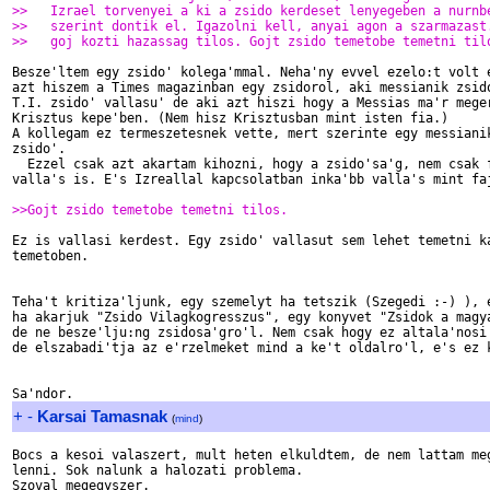
>>   Izrael torvenyei a ki a zsido kerdeset lenyegeben a nurnb
>>   szerint dontik el. Igazolni kell, anyai agon a szarmazast
>>   goj kozti hazassag tilos. Gojt zsido temetobe temetni til
Besze'ltem egy zsido' kolega'mmal. Neha'ny evvel ezelo:t volt e
azt hiszem a Times magazinban egy zsidorol, aki messianik zsido
T.I. zsido' vallasu' de aki azt hiszi hogy a Messias ma'r meger
Krisztus kepe'ben. (Nem hisz Krisztusban mint isten fia.)

A kollegam ez termeszetesnek vette, mert szerinte egy messianik
zsido'.

  Ezzel csak azt akartam kihozni, hogy a zsido'sa'g, nem csak f
valla's is. E's Izreallal kapcsolatban inka'bb valla's mint faj
>>Gojt zsido temetobe temetni tilos.
Ez is vallasi kerdest. Egy zsido' vallasut sem lehet temetni ka
temetoben.

Teha't kritiza'ljunk, egy szemelyt ha tetszik (Szegedi :-) ), e
ha akarjuk "Zsido Vilagkogresszus", egy konyvet "Zsidok a magya
de ne besze'lju:ng zsidosa'gro'l. Nem csak hogy ez altala'nosi'
de elszabadi'tja az e'rzelmeket mind a ke't oldalro'l, e's ez k
+
-
Karsai Tamasnak
(
mind
)
Bocs a kesoi valaszert, mult heten elkuldtem, de nem lattam meg
lenni. Sok nalunk a halozati problema.

Szoval megegyszer.
