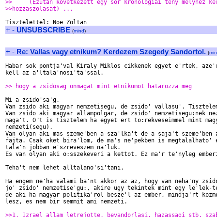
>>     (Ezutan kovetkezett egy sor kronologiai teny melyhez ke
>>hozzaszolasat) ...
+
-
UNSUBSCRIBE
(
mind
)
+
-
Re: Vallas vagy etnikum? Kerdezem Szegedy Sandortol.
(
mi
Habar sok pontja'val Kiraly Miklos cikkenek egyet e'rtek, aze'r
kell az a'ltala'nosi'ta'ssal.

>> hogy a zsidosag onmagat mint etnikumot hatarozza meg
Mi a zsido'sa'g.

Van zsido aki magyar nemzetisegu, de zsido' vallasu'. Tisztelem
Van zsido aki magyar allampolgar, de zsido' nemzetisegu:nek nez
maga't. O"t is tisztelem ha egyet ert to:rekveseimmel mint magy
nemzeti(segu).

Van olyan aki mas szeme'ben a sza'lka't de a saja't szeme'ben a
fajta. Csak oket bira'lom, de ma's ne'pekben is megtalalhato' e
tala'n jobban e'szreveszem na'luk.

Es van olyan aki o:sszekeveri a kettot. Ez ma'r te'nyleg emberi
Teha't nem lehet alltalano'si'tani. 

Ha engem ne'ha valami ba'nt akkor az az, hogy van neha'ny zsido
jo' zsido' nemzetise'gu:, akire ugy tekintek mint egy le'lek-te
de aki ha magyar politika'rol besze'l az ember, mindja'rt kozmo
lesz, es nem bir semmit ami nemzeti.

>>1. Izrael allam letrejotte, bevandorlasi, hazassagi stb. sza