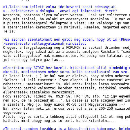
>1.Talan nem kellett volna ide keverni senki edesanyjat.
>...belekeverve a dologba...anyai agi felmenoket. Miert?

Koszonom, pontosan ilyen valaszt vartam.  Csak azt emlitettem m
hogy mit szolnal, ha valaki az edesanyadat mocskolna. Te mar en
a puszta lehetosegetol felkaptad a vizet. Hat valahogy igy van 
a szerencsetlen kereszteny is Mariaval. Remelem, megerted egysz
Te is.

>Ez azonban szemlatomast nem gatol meg abban, hogy ot is (Rhus
>szemetrevalo vallasgyalazonak minositsd.

Oregem, a targyilagossag meg a FORUMON is szokas! Uriember modj
megkerlek, hogy idezd azt az irasomat, amelyben Rushdie-t "szem
valo vallasgyalazo"-nak minositettem. Ha pedig nem talalnal ily
jol esne egy helyreigazitas...

>Szerintem egy SZDSZ-hez kozeli, kituntetesek altal mindeddig 
>kerult, meglehetosen nehez sorsu kolto karpotlasarol van szo.

Ez latod lehet. ;-) De hol van az eloirva, hogy minden nehezsor
"koltot" ki kell tuntetni? Ilyen alapon ki lehetne tuntetni azt
nehezsorsu "matematikust" is, aki annak idejen lazan osszeadta 
kulonbozo partok valasztoi koreben tapasztalt, zsidokkal szembe
ellenerzesek szazalekos meroszamait.

Hogy aszongya, Fidesz 4%, MSZP 5%, FKgP 8%, stb. "Ez igy egyenk
nem sok, de ha osszeadjuk...". Es ossze is adta szegeny nem ism
a szamtant. Meg jo, hogy nincs 40-50 part Magyarorszagon ;-)

Bar akkor talan neki is furcsa lett volna az a 200-250 szazalek
vegeredmeny.

Attol, hogy ez serti a tobbseg altal elfogadott 1x1-et, meg pub
kalhato, mint ahogy meg is tortent. Na de kituntetni...

>Te ezzel szemben tovabbra is a Kossuth-dijon haborogsz, belek