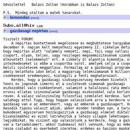
Udvozlettel   Balazs Zoltan (korabban is Balazs Zoltan)

+
-
lemondas
(
mind
)
+
-
gazdasagi nepirtas
(
mind
)
Tisztelt FORUM!

    A nepirtas buntettenek megelozese es megbubtetese targyaban
december 9. napjan kelt nemzetkozi egyezmeny II. cikkelye defin
hogy nepirtas alatt "valamely nemzeti, nepi, faji vagy vallasi

csoport, olyan, teljes, vagy reszleges megsemmisitesenek szande
elkovetett cselekmenyt" ert. A cikkely d) alpontja kimondja, ol
intezkedeseket is ebbe a csoportba sorol, amelyek celja a csopo
beluli szuletesek meggatlasa. Formailag az a gazdasagi programc
amely belathato idon belul a magyarsag lelekszamanak 8 milliora
csokkeneset eredmenyezi, kielegiti a fenti meghatarozast.

    Kerdes, hogy a gazdasagi szuksegszeruseg neveben kivetelt l
tenni es jogosnak ismerni el a szuletesek szamanak gazdasagi

eszkozokkel valo csokkenteset, valamint a halalozasi rata emele
orvosi ellatas szinvonalanak gazdasagi eszkozokkel valo korlato
reven. A valasz valoszinuleg filozofiai szemlelet kerdese. Sark
valahogy attol fugg, hogy hogyan valaszolunk arra a kerdesre va
gazdasag van e az emberekert, vagy az emberek a gazdasagert. Ha
masodik tipusu valaszt adjuk, akkor minden rendben van, a tarsa
mukodeset egyszeruen hozzaigazitjuk a gazdasagi elmelet diktalt
kivanalmakhoz es ezzel letrehoztuk a letezo vilagok lehetseges

legjobbikat. Ha viszont ugy valaszolunk a kerdesre, hogy a gazd
van a tarsadalomert, akkor tudomasul kell vennunk, hogy az embe
resze csaladot es gyerkeket szeretne, erdekes es hasznos munkat