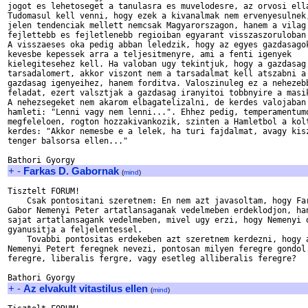
jogot es lehetoseget a tanulasra es muvelodesre, az orvosi ella
Tudomasul kell venni, hogy ezek a kivanalmak nem ervenyesulnek,
jelen tendenciak mellett nemcsak Magyarorszagon, hanem a vilag 
fejlettebb es fejletlenebb regioiban egyarant visszaszoruloban 
A visszaeses oka pedig abban leledzik, hogy az egyes gazdasagok
kevesbe kepessek arra a teljesitmenyre, ami a fenti igenyek

kielegitesehez kell. Ha valoban ugy tekintjuk, hogy a gazdasag 
tarsadalomert, akkor viszont nem a tarsadalmat kell atszabni a

gazdasag igenyeihez, hanem forditva. Valoszinuleg ez a nehezebb
feladat, ezert valsztjak a gazdasag iranyitoi tobbnyire a masik
A nehezsegeket nem akarom elbagatelizalni, de kerdes valojaban

hamleti: "Lenni vagy nem lenni...". Ehhez pedig, temperamentumo
megfeleloen, rogton hozzakivankozik, szinten a Hamletbol a kolt
kerdes: "Akkor nemesbe e a lelek, ha turi fajdalmat, avagy kisz
tenger balsorsa ellen..."

+
-
Farkas D. Gabornak
(
mind
)
Tisztelt FORUM!

    Csak pontositani szeretnem: En nem azt javasoltam, hogy Far
Gabor Nemenyi Peter artatlansaganak vedelmeben erdeklodjon, han
sajat artatlansagank vedelmeben, mivel ugy erzi, hogy Nemenyi o
gyanusitja a feljelentessel.

    Tovabbi pontositas erdekeben azt szeretnem kerdezni, hogy a
Nemenyi Petert feregnek nevezi, pontosan milyen feregre gondol.
feregre, liberalis fergre, vagy esetleg alliberalis feregre?

+
-
Az elvakult vitastilus ellen
(
mind
)