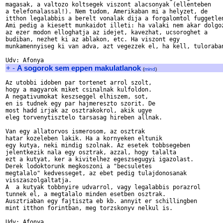
magasak, a valtozo koltsegek viszont alacsonyak (ellenteben 

a telefonalassal!). Nem tudom, Amerikaban mi a helyzet, de

itthon legalabbis a berelt vonalak dija a forgalomtol fuggetlen
Ami pedig a kiesett munkaidot illeti: ha valaki nem akar dolgoz
az ezer modon elloghatja az idejet, kavezhat, ucsoroghet a 

budiban, nezhet ki az ablakon, etc. Ha viszont egy 

munkamennyiseg ki van adva, azt vegezzek el, ha kell, tuloraban
+
-
A sogorok sem eppen makulatlanok
(
mind
)
Az utobbi idoben par tortenet arrol szolt, 

hogy a magyarok miket csinalnak kulfoldon. 

A negativumokat keszseggel elhiszem, sot, 

en is tudnek egy par hajmereszto szorit. De

most hadd irjak az osztrakokrol, akik ugye

eleg torvenytisztelo tarsasag hireben allnak. 

Van egy allatorvos ismerosom, az osztrak 

hatar kozeleben lakik. Ha a kornyeken eltunik 

egy kutya, neki mindig szolnak. Az esetek tobbsegeben

jelentkezik nala egy osztrak, azzal, hogy talalta 

ezt a kutyat, ker a kivitelhez egeszsegugyi igazolast. 

Derek lodoktorunk megkoszoni a "becsuletes

megtalalo" kedvesseget, az ebet pedig tulajdonosanak

visszaszolgaltatja. 

A  a kutyak tobbnyire udvarrol, vagy legalabbis porazrol 

tunnek el, a megtalalo minden esetben osztrak. 

Ausztriaban egy fajtiszta eb kb. annyit er schillingben 

mint itthon forintban, meg torzskonyv nelkul is.
