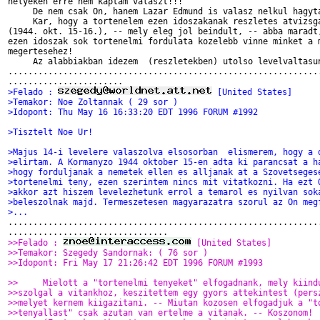
helyeken erre nem kaptam valaszt!!!

     De nem csak On, hanem Lazar Edmund is valasz nelkul hagyta
     Kar, hogy a tortenelem ezen idoszakanak reszletes atvizsga
(1944. okt. 15-16.), -- mely eleg jol beindult, -- abba maradt,
ezen idoszak sok tortenelmi fordulata kozelebb vinne minket a m
megertesehez!

     Az alabbiakban idezem  (reszletekben) utolso levelvaltasun
...............................................................
>Felado : 
 [United States]
>Temakor: Noe Zoltannak ( 29 sor )
>Idopont: Thu May 16 16:33:20 EDT 1996 FORUM #1992
>Tisztelt Noe Ur!
>Majus 14-i levelere valaszolva elsosorban  elismerem, hogy a 
>elirtam. A Kormanyzo 1944 oktober 15-en adta ki parancsat a h
>hogy forduljanak a nemetek ellen es alljanak at a Szovetseges
>tortenelmi teny, ezen szerintem nincs mit vitatkozni. Ha ezt 
>akkor azt hiszem levelezhetunk errol a temarol es nyilvan sok
>beleszolnak majd. Termeszetesen magyarazatra szorul az On meg
>...

...............................................................
>>Felado : 
 [United States]
>>Temakor: Szegedy Sandornak: ( 76 sor )
>>Idopont: Fri May 17 21:26:42 EDT 1996 FORUM #1993
>>     Mielott a "tortenelmi tenyeket" elfogadnank, mely kiind
>>szolgal a vitankhoz, keszitettem egy gyors attekintest (pers
>>melyet kernem kiigazitani. -- Miutan kozosen elfogadjuk a "t
>>tenyallast" csak azutan van ertelme a vitanak. -- Koszonom!