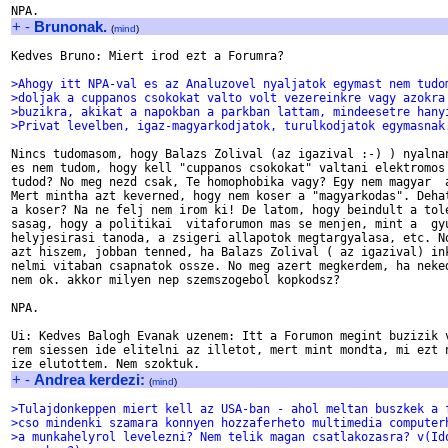
+
-
Brunonak.
(
mind
)
Kedves Bruno: Miert irod ezt a Forumra?

>Ahogy itt NPA-val es az Analuzovel nyaljatok egymast nem tudo
>doljak a cuppanos csokokat valto volt vezereinkre vagy azokra
>buzikra, akikat a napokban a parkban lattam, mindeesetre hany
>Privat levelben, igaz-magyarkodjatok, turulkodjatok egymasnak
Nincs tudomasom, hogy Balazs Zolival (az igazival :-) ) nyalnan
es nem tudom, hogy kell "cuppanos csokokat" valtani elektromos 
tudod? No meg nezd csak, Te homophobika vagy? Egy nem magyar  a
Mert mintha azt keverned, hogy nem koser a "magyarkodas". Dehat
a koser? Na ne felj nem irom ki! De latom, hogy beindult a tole
sasag, hogy a politikai  vitaforumon mas se menjen, mint a  gyu
helyjesirasi tanoda, a zsigeri allapotok megtargyalasa, etc. No
azt hiszem, jobban tenned, ha Balazs Zolival ( az igazival) ink
nelmi vitaban csapnatok ossze. No meg azert megkerdem, ha neked
nem ok. akkor milyen nep szemszogebol kopkodsz?

NPA.

Ui: Kedves Balogh Evanak uzenem: Itt a Forumon megint buzizik v
rem siessen ide elitelni az illetot, mert mint mondta, mi ezt n
+
-
Andrea kerdezi:
(
mind
)
>Tulajdonkeppen miert kell az USA-ban - ahol meltan buszkek a 
>cso mindenki szamara konnyen hozzaferheto multimedia computer
>a munkahelyrol levelezni? Nem telik magan csatlakozasra? v(Id