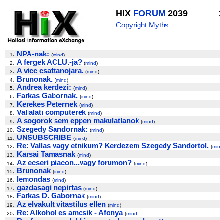
HIX
FORUM
2039
Copyright Myths
.
NPA-nak:
1
(
mind
)
.
A fergek ACLU.-ja?
2
(
mind
)
.
A vicc csattanojara.
3
(
mind
)
.
Brunonak.
4
(
mind
)
.
Andrea kerdezi:
5
(
mind
)
.
Farkas Gabornak.
6
(
mind
)
.
Kerekes Peternek
7
(
mind
)
.
Vallalati computerek
8
(
mind
)
.
A sogorok sem eppen makulatlanok
9
(
mind
)
.
Szegedy Sandornak:
10
(
mind
)
.
UNSUBSCRIBE
11
(
mind
)
.
Re: Vallas vagy etnikum? Kerdezem Szegedy Sandortol.
12
(
mi
.
Karsai Tamasnak
13
(
mind
)
.
Az ecseri piacon...vagy forumon?
14
(
mind
)
.
Brunonak
15
(
mind
)
.
lemondas
16
(
mind
)
.
gazdasagi nepirtas
17
(
mind
)
.
Farkas D. Gabornak
18
(
mind
)
.
Az elvakult vitastilus ellen
19
(
mind
)
.
Re: Alkohol es amcsik - Afonya
20
(
mind
)