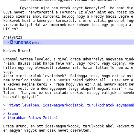
        Egyebkent ujra nem ertek egyet Nemenyivel. Ma sem! Mier
BEva nevet  hanytorgatni a Forumon? Ez olyan mint egy rossz sze
idezo szeansz ahol mindenki boldog hogy a Freddy bacsi vegre el
kenkovek kozt a kemenyen keresztul, s erre valaki goncenel fogv
visszacibalja! Hat az embernek mar sohsem lesz egy jo napja a 

HIX-en?...

+
-
Brunonak
(
mind
)
Kedves Bruno!

Orommel vettem leveled, s mivel draga udvarhelyi nagyapam minde
"Fiam, Balazs csak harom fele van, vagy rokon, vagy cigany, vag
hittem egy reg elveszett rokonom irt. Aztan lattam Te nem az el
vagy.

Akkor miert orulok levelednek?  Boldogga tesz, hogy ezt az osi 
nem bitorlod tobbe.  Ez a Kevius neked jobban all.  Csak azt ar
a kedves Regina kerdi - "Papa hogy van ez? A mi nevunk most Kev
Balazs volt, de a dednagypapae (vagy ukapa?) megint mas?" - mit
Talan - "Lanyom, ez osi csaladi szokas, mi ugy valtjuk a neveke
hasznalt gatyat!"

> Privat levelben, igaz-magyarkodjatok, turulkodjatok egymasna
> 
> Bruno
> (korabban Balazs Zoltan)
Draga Bruno, en ott igaz-magyarkodok, turulkodok ahol kedvem ta
en magyar vagyok nem csak nevet csereltem.
