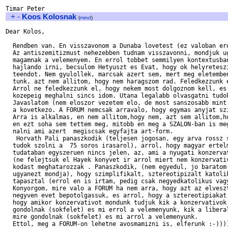
+
-
Koos Kolosnak
(
mind
)
Dear Kolos,

  Rendben van. En visszavonom a Dunaba lovetest (ez valoban ero
  Az antiszemitizmust nehezebben tudnam visszavonni, mondjuk ug
  magamnak a velemenyem. En errol tobbet semmilyen kontextusban
  hajlando irni, becsulom Hetyuszt es Evat, hogy ok helyreteszi
  teendot. Nem gyulollek, marcsak azert sem, mert meg eletemben
  tunk, azt nem allitom, hogy nem haragszom rad. Feledkezzunk e
  Arrol ne feledkezzunk el, hogy nekem most dolgoznom kell, es 
  kozepeig meghalni sincs idom. Utana legalabb olvasgatni tudok
  Javaslatom (nem eloszor vezetem elo, de most sanszosabb mint 
  a kovetkezo. A FORUM nemcsak arravalo, hogy egymas anyjat szi
  Arra is alkalmas, en nem allitom,hogy nem, azt sem allitom,ho
  en ezt soha sem tettem meg, mitobb en meg a SZALON-ban is meg
  nalni ami azert  megiscsak egyfajta art-form.

   Horvath Pali panaszkodik (teljesen jogosan, egy arva rossz s
  tudok szolni a  75 soros irasarol), arrol, hogy magyar ertelm
  tudataban egyszeruen nincs jelen, az, ami a nyugati konzervat
  (ne felejtsuk el Hayek konyvet ir arrol miert nem konzervativ
  kodast meghatarozzak . Panaszkodik, (nem egyedul, jo baratom 
  ugyanezt mondja), hogy szimplifikalt, sztereotipizalt katolik
  tapasztal (errol en is irtam, pedig csak negyedkatolikus vagy
  Konyorgom, mire valo a FORUM ha nem arra, hogy azt az elveszt
  negyven evet bepotolgassuk, es arrol, hogy a sztereotipiakat 
  hogy amikor konzervativot mondunk tudjuk kik a konzervativok 
  gondolnak (sokfelet) es mi errol a velemenyunk, kik a liberal
  mire gondolnak (sokfelet) es mi arrol a velemenyunk.

  Ettol, meg a FORUM-on lehetne avosmamizni is, elferunk :-))))