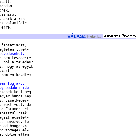
latt,

ondani,

nek.

zihiret

 akik a kon-

s valamifele

erre.

VÁLASZ
Feladó:
fantaziadat,

tevedeseket.
 nem tevedesre 

 hol a tevedes?

, hogy az egyik 

var? 

nem en kezdtem

sem fogjak..
og bedobni ide
senek kell meg-

gyar bunos nep

u viselkedes-

rrekt volt, de 

a Forumon, el-

resztul csak 

gait ecsetel-

t nevezve, te

ted bongeszni

o tomegek el-

t dolog ellen
