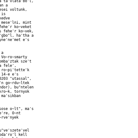
 ta'vlata'bo'l,

n a

sei voltunk,

is

edve

mese'lni, mint

ehe'r ko~veket

 fehe'r ko~vek,

gbo"l, ha'tha a

ne'ne'met e's

a

Vo~ro~smarty

mba'ztak sze't

 fele',

ro~pi'tette'k

14-e e's

203 "utassal",

n go~rdu~ltek

dor), bu"ntelen

ro~k, tornyok

ma'sikban

ose o~lt", ma's

're, O~nt

rve'nyek

"ve'szete'vel

da'ro'l kell
