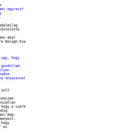
a
ami egyreszt
g
.
dalmilag

kotelezte 

on akar

e Balogh Eva

 ugy, hogy
 gondoltam,
olyan
badna
ny anyazassal
volt

ekszem

ozatlan

hogy a szerb

dig

ki meg-

enyeit.

hogy

 es
