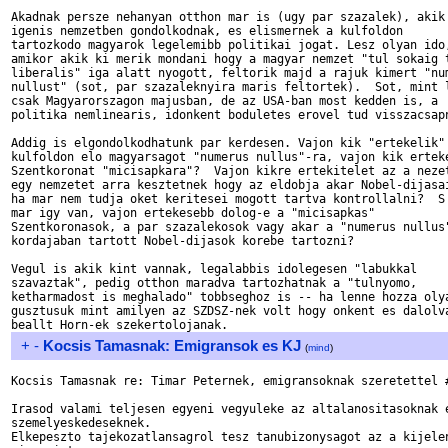
Akadnak persze nehanyan otthon mar is (ugy par szazalek), akik 
igenis nemzetben gondolkodnak, es elismernek a kulfoldon 

tartozkodo magyarok legelemibb politikai jogat. Lesz olyan ido,
amikor akik ki merik mondani hogy a magyar nemzet "tul sokaig t
liberalis" iga alatt nyogott, feltorik majd a rajuk kimert "num
nullust" (sot, par szazaleknyira maris feltortek).  Sot, mint l
csak Magyarorszagon majusban, de az USA-ban most kedden is, a 

politika nemlinearis, idonkent boduletes erovel tud visszacsapn
Addig is elgondolkodhatunk par kerdesen. Vajon kik "ertekelik" 
kulfoldon elo magyarsagot "numerus nullus"-ra, vajon kik erteke
Szentkoronat "micisapkara"?  Vajon kikre ertekitelet az a nezet
egy nemzetet arra kesztetnek hogy az eldobja akar Nobel-dijasai
ha mar nem tudja oket keritesei mogott tartva kontrollalni?  S 
mar igy van, vajon ertekesebb dolog-e a "micisapkas" 

Szentkoronasok, a par szazalekosok vagy akar a "numerus nullus"
kordajaban tartott Nobel-dijasok korebe tartozni?

Vegul is akik kint vannak, legalabbis idolegesen "labukkal 

szavaztak", pedig otthon maradva tartozhatnak a "tulnyomo, 

ketharmadost is meghalado" tobbseghoz is -- ha lenne hozza olya
gusztusuk mint amilyen az SZDSZ-nek volt hogy onkent es dalolva
+
-
Kocsis Tamasnak: Emigransok es KJ
(
mind
)
Kocsis Tamasnak re: Timar Peternek, emigransoknak szeretettel #
Irasod valami teljesen egyeni vegyuleke az altalanositasoknak e
szemelyeskedeseknek.

Elkepeszto tajekozatlansagrol tesz tanubizonysagot az a kijelen