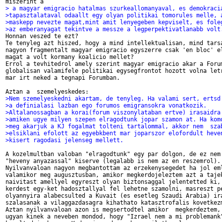
> a magyar emigracio hatalmas szurkeallomanyaval, es demokraci
>tapasztalataval odaallt egy olyan politikai tomorules melle, 
>maskepp nevezte magat,mint amit lenyegeben kepviselt, es fole
>az emberanyagat tekintve a messze a legperpektivatlanabb volt

Honnan veszed te ezt?

Te tenyleg azt hiszed, hogy a mind intellektualisan, mind tarsa
nagyon fragmentalt magyar emigracio egyszerre csak 'en bloc' el
magat a volt kormany koalicio mellet?

Errol a tevhitedrol amely szerint magyar emigracio akar a Forum
globalisan valamifele politikai egysegfrontot hozott volna letr
mar irt neked a tegnapi Forumban.

>Nem szemelyeskedni akartam, de tenyleg. Ha valami sert, ertsd
>a definialasi lazban ego forumos emigransokra vonatkozik.
>Altalanossagban a korai(forum viszonylataban ertve) irasaidra
>amiken ugye milyen szepen elragodtunk jopar szamon at. Ha kom
>meg akarjuk a KJ fogalmat tolteni tartalommal, akkor nem  sza
>elsiklani efolott az egyebkbent mar joparszor elofordult heve
>kisert ragodasi jelenseg mellett.
A kozelmultban valoban "elragodtunk" egy par dolgon, de ez nem 
"heveny anyazassal" kiserve (legalabb is nem az en reszemrol).

Nyilvanvaloan nagyon megbantottam az erzekenysegedet ha jol eml
valamikor meg augusztusban, amikor megkerdojeleztem azt a tajek
naivitast amellyel egyreszt olyan biztonsaggal jelentetted ki, 
kerdest egy-ket hadosztallyal fel lehetne szamolni, masreszt pe
olyannyira alabecsulted a Kuvait (es esetleg Szaudi Arabia) ira
szalasanak a vilaggazdasagra kihathato katasztrofalis kovetkezm
Aztan nyilvanvaloan azon is megsertodtel amikor  megkerdeztem, 
ugyan kinek a neveben mondod, hogy "Izrael nem a mi problemank"