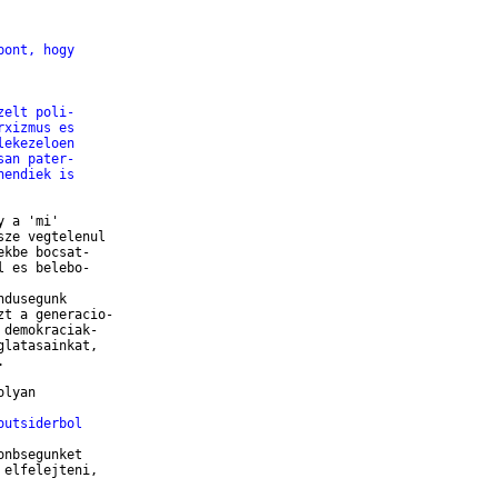
pont, hogy
zelt poli-
rxizmus es
lekezeloen
san pater-
hendiek is
 a 'mi' 

ze vegtelenul 

kbe bocsat-

 es belebo-

dusegunk

t a generacio-

demokraciak-

latasainkat, 

 

lyan

outsiderbol
nbsegunket

elfelejteni,
