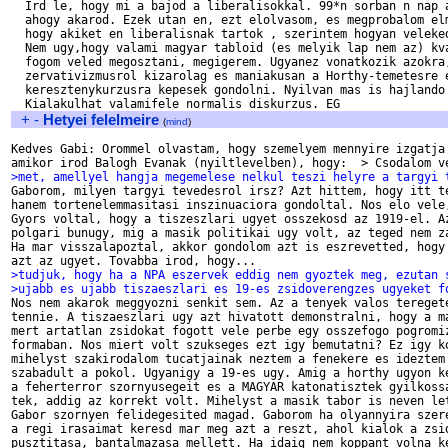
  Ird le, hogy mi a bajod a liberalisokkal. 99*n sorban n nap a
  ahogy akarod. Ezek utan en, ezt elolvasom, es megprobalom elm
  hogy akiket en liberalisnak tartok , szerintem hogyan veleked
  Nem ugy,hogy valami magyar tabloid (es melyik lap nem az) kva
  fogom veled megosztani, megigerem. Ugyanez vonatkozik azokra,
  zervativizmusrol kizarolag es maniakusan a Horthy-temetesre e
  keresztenykurzusra kepesek gondolni. Nyilvan mas is hajlando 
+
-
Hetyei felelmeire
(
mind
)
Kedves Gabi: Orommel olvastam, hogy szemelyem mennyire izgatja 
>met, amellyel hangja megemelese nelkul teszi helyre a targyi 

Gaborom, milyen targyi tevedesrol irsz? Azt hittem, hogy itt te
hanem tortenelemmasitasi inszinuaciora gondoltal. Nos elo vele,
Gyors voltal, hogy a tiszeszlari ugyet osszekosd az 1919-el. Az
polgari bunugy, mig a masik politikai ugy volt, az teged nem za
Ha mar visszalapoztal, akkor gondolom azt is eszrevetted, hogy 
>tudjuk, hogy ha a NPA eszervek eddig nem gyoztek meg, ezutan 
>ujabb es ujabb tiszaeszlari es 19-es zsidoverengzes ugyeket f

Nos nem akarok meggyozni senkit sem. Az a tenyek valos teregete
tennie. A tiszaeszlari ugy azt hivatott demonstralni, hogy a ma
mert artatlan zsidokat fogott vele perbe egy osszefogo pogromiz
formaban. Nos miert volt szukseges ezt igy bemutatni? Ez igy ko
mihelyst szakirodalom tucatjainak neztem a fenekere es ideztem 
szabadult a pokol. Ugyanigy a 19-es ugy. Amig a horthy ugyon ke
a feherterror szornyusegeit es a MAGYAR katonatisztek gyilkossa
tek, addig az korrekt volt. Mihelyst a masik tabor is neven let
Gabor szornyen felidegesited magad. Gaborom ha olyannyira szere
a regi irasaimat keresd mar meg azt a reszt, ahol kialok a zsid
pusztitasa, bantalmazasa mellett. Ha idaig nem koppant volna ke