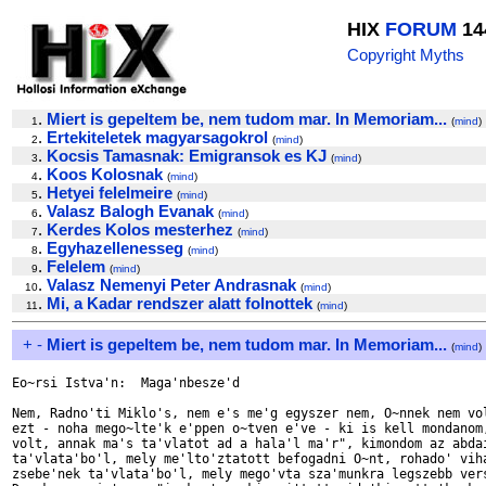
HIX
FORUM
14
Copyright Myths
.
Miert is gepeltem be, nem tudom mar. In Memoriam...
1
(
mind
)
.
Ertekiteletek magyarsagokrol
2
(
mind
)
.
Kocsis Tamasnak: Emigransok es KJ
3
(
mind
)
.
Koos Kolosnak
4
(
mind
)
.
Hetyei felelmeire
5
(
mind
)
.
Valasz Balogh Evanak
6
(
mind
)
.
Kerdes Kolos mesterhez
7
(
mind
)
.
Egyhazellenesseg
8
(
mind
)
.
Felelem
9
(
mind
)
.
Valasz Nemenyi Peter Andrasnak
10
(
mind
)
.
Mi, a Kadar rendszer alatt folnottek
11
(
mind
)
+
-
Miert is gepeltem be, nem tudom mar. In Memoriam...
(
mind
)
Eo~rsi Istva'n:  Maga'nbesze'd

Nem, Radno'ti Miklo's, nem e's me'g egyszer nem, O~nnek nem vol
ezt - noha mego~lte'k e'ppen o~tven e've - ki is kell mondanom,
volt, annak ma's ta'vlatot ad a hala'l ma'r", kimondom az abdai
ta'vlata'bo'l, mely me'lto'ztatott befogadni O~nt, rohado' viha
zsebe'nek ta'vlata'bo'l, mely mego'vta sza'munkra legszebb vers