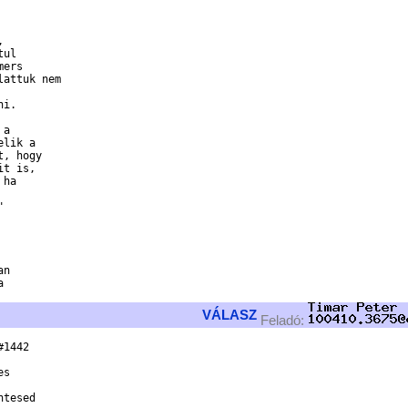


 

ul 

ers 

attuk nem 

i.

a 

lik a 

, hogy 

t is, 

ha 

 

n 

 

VÁLASZ
Feladó:
1442

s

tesed
