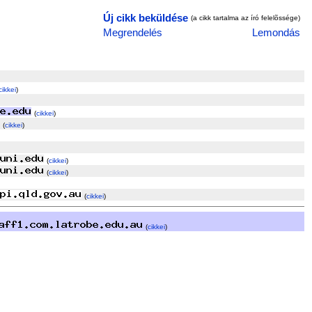
Új cikk beküldése
(a cikk tartalma az író felelõssége)
Megrendelés
Lemondás
cikkei
)
(
cikkei
)
(
cikkei
)
(
cikkei
)
(
cikkei
)
(
cikkei
)
(
cikkei
)