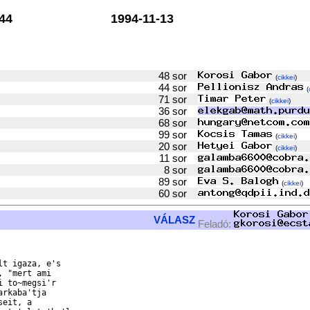
44
1994-11-13
48 sor
(
cikkei
)
44 sor
(
71 sor
(
cikkei
)
36 sor
68 sor
99 sor
(
cikkei
)
20 sor
(
cikkei
)
11 sor
8 sor
89 sor
(
cikkei
)
60 sor
VÁLASZ
Feladó:
t igaza, e's

 "mert ami

 to~megsi'r

rkaba'tja

eit, a
