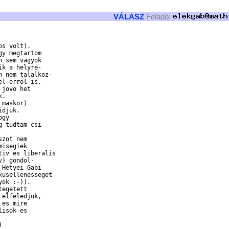
VÁLASZ
Feladó:
s volt).

y megtartom

 sem vagyok

k a helyre-

 nem talalkoz-

l errol is.

jovo het

.

maskor)

djuk.

gy

 tudtam csi-

zot nem 

isegiek

iv es liberalis

) gondol-

Hetyei Gabi

usellenesseget

ok :-)).

egetett

elfeledjuk,

es mire

isok es


