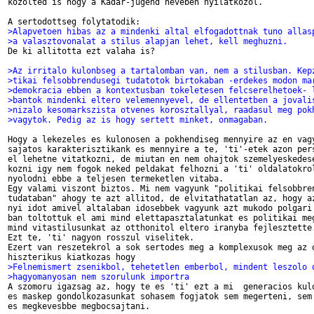
kozolted is hogy a Kadar-jugend neveben nyilatkozol.

>Alapvetoen hibas az a mindenki altal elfogadottnak tuno allas
>a valasztovonalat a stilus alapjan lehet, kell meghuzni.

De ki allitotta ezt valaha is?

>Az irritalo kulonbseg a tartalomban van, nem a stilusban. Kep
>tikai felsobbrendusegi tudatotok birtokaban -erdekes modon ma
>demokracia ebben a kontextusban tokeletesen felcserelhetoek- 
>bantok mindenki eltero velemennyevel, de ellentetben a jovali
>nizalo kesomarkszista otvenes korosztallyal, raadasul meg pok
>vagytok. Pedig az is hogy sertett minket, onmagaban.
Hogy a lekezeles es kulonosen a pokhendiseg mennyire az en vagy
sajatos karakterisztikank es mennyire a te, 'ti'-etek azon pers
el lehetne vitatkozni, de miutan en nem ohajtok szemelyeskedese
kozni igy nem fogok neked peldakat felhozni a 'ti' oldalatokrol
nyolodni ebbe a teljesen termeketlen vitaba.

Egy valami viszont biztos. Mi nem vagyunk "politikai felsobbren
tudataban" ahogy te azt allitod, de elvitathatatlan az, hogy az
nyi idot amivel altalaban idosebbek vagyunk azt mukodo polgari 
ban toltottuk el ami mind elettapasztalatunkat es politikai meg
mind vitastilusunkat az otthonitol eltero iranyba fejlesztette.
Ezt te, 'ti' nagyon rosszul viselitek.

Ezert van reszetekrol a sok sertodes meg a komplexusok meg az o
>Felnemismert zsenikbol, tehetetlen emberbol, mindent leszolo 
>hagyomanyosan nem szorulunk importra

A szomoru igazsag az, hogy te es 'ti' ezt a mi  generacios kulo
es maskep gondolkozasunkat sohasem fogjatok sem megerteni, sem 
es megkevesbbe megbocsajtani.
