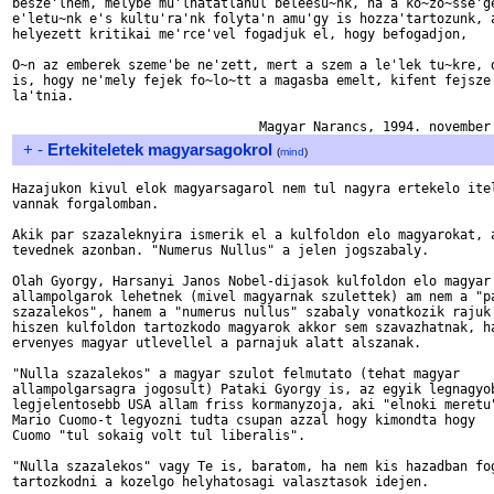
besze'lnem, melybe mu'lhatatlanul beleesu~nk, ha a ko~zo~sse'ge
e'letu~nk e's kultu'ra'nk folyta'n amu'gy is hozza'tartozunk, a
helyezett kritikai me'rce'vel fogadjuk el, hogy befogadjon,

O~n az emberek szeme'be ne'zett, mert a szem a le'lek tu~kre, d
is, hogy ne'mely fejek fo~lo~tt a magasba emelt, kifent fejsze'
la'tnia.

+
-
Ertekiteletek magyarsagokrol
(
mind
)
Hazajukon kivul elok magyarsagarol nem tul nagyra ertekelo itel
vannak forgalomban. 

Akik par szazaleknyira ismerik el a kulfoldon elo magyarokat, a
tevednek azonban. "Numerus Nullus" a jelen jogszabaly.

Olah Gyorgy, Harsanyi Janos Nobel-dijasok kulfoldon elo magyar 
allampolgarok lehetnek (mivel magyarnak szulettek) am nem a "pa
szazalekos", hanem a "numerus nullus" szabaly vonatkozik rajuk 
hiszen kulfoldon tartozkodo magyarok akkor sem szavazhatnak, ha
ervenyes magyar utlevellel a parnajuk alatt alszanak. 

"Nulla szazalekos" a magyar szulot felmutato (tehat magyar 

allampolgarsagra jogosult) Pataki Gyorgy is, az egyik legnagyob
legjelentosebb USA allam friss kormanyzoja, aki "elnoki meretu"
Mario Cuomo-t legyozni tudta csupan azzal hogy kimondta hogy 

Cuomo "tul sokaig volt tul liberalis". 

"Nulla szazalekos" vagy Te is, baratom, ha nem kis hazadban fog
tartozkodni a kozelgo helyhatosagi valasztasok idejen.
