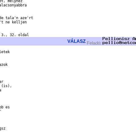
t, melyhez

lacsonyabbra

e tala'n aze'rt

t ne kelljen

VÁLASZ
Feladó:
etek 

zok 



r 

(is), 

 

b es 

 

sz 
