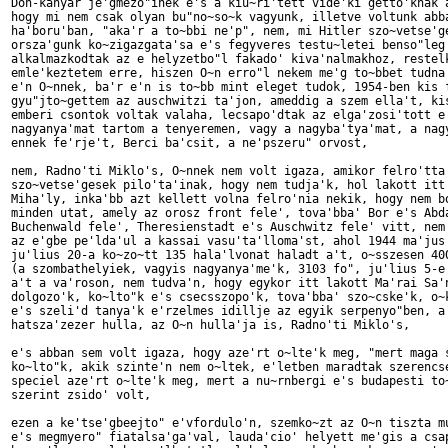
Don-kanyar je'gmezo"inek e's a kiu~ri'tett vide'ki getto'knak a
hogy mi nem csak olyan bu"no~so~k vagyunk, illetve voltunk abba
ha'boru'ban, "aka'r a to~bbi ne'p", nem, mi Hitler szo~vetse'ge
orsza'gunk ko~zigazgata'sa e's fegyveres testu~letei benso"leg 
alkalmazkodtak az e helyzetbo"l fakado' kiva'nalmakhoz, restelk
emle'keztetem erre, hiszen O~n erro"l nekem me'g to~bbet tudna 
e'n O~nnek, ba'r e'n is to~bb mint eleget tudok, 1954-ben kis f
gyu"jto~gettem az auschwitzi ta'jon, ameddig a szem ella't, kis
emberi csontok voltak valaha, lecsapo'dtak az elga'zosi'tott e'
nagyanya'mat tartom a tenyeremen, vagy a nagyba'tya'mat, a nagy
ennek fe'rje't, Berci ba'csit, a ne'pszeru" orvost,

nem, Radno'ti Miklo's, O~nnek nem volt igaza, amikor felro'tta 
szo~vetse'gesek pilo'ta'inak, hogy nem tudja'k, hol lakott itt 
Miha'ly, inka'bb azt kellett volna felro'nia nekik, hogy nem bo
minden utat, amely az orosz front fele', tova'bba' Bor e's Abda
Buchenwald fele', Theresienstadt e's Auschwitz fele' vitt, nem 
az e'gbe pe'lda'ul a kassai vasu'ta'lloma'st, ahol 1944 ma'jus 
ju'lius 20-a ko~zo~tt 135 hala'lvonat haladt a't, o~sszesen 400
(a szombathelyiek, vagyis nagyanya'me'k, 3103 fo", ju'lius 5-e'
a't a va'roson, nem tudva'n, hogy egykor itt lakott Ma'rai Sa'n
dolgozo'k, ko~lto"k e's csecsszopo'k, tova'bba' szo~cske'k, o~k
e's szeli'd tanya'k e'rzelmes idillje az egyik serpenyo"ben, a 
hatsza'zezer hulla, az O~n hulla'ja is, Radno'ti Miklo's,

e's abban sem volt igaza, hogy aze'rt o~lte'k meg, "mert maga s
ko~lto"k, akik szinte'n nem o~ltek, e'letben maradtak szerencse
speciel aze'rt o~lte'k meg, mert a nu~rnbergi e's budapesti to~
szerint zsido' volt,

ezen a ke'tse'gbeejto" e'vfordulo'n, szemko~zt az O~n tiszta mu
e's megmyero" fiatalsa'ga'val, lauda'cio' helyett me'gis a csap