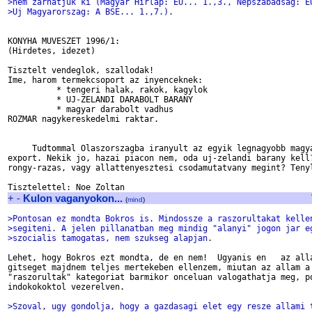
>nem zarhatjuk ki (Magyar Hirlap: EU... 1.,3., Nepszabadsag: E
>Uj Magyarorszag: A BSE... 1.,7.).
KONYHA MUVESZET 1996/1:

(Hirdetes, idezet)

Tisztelt vendeglok, szallodak!

Ime, harom termekcsoport az inyenceknek:

          * tengeri halak, rakok, kagylok

          * UJ-ZELANDI DARABOLT BARANY

          * magyar darabolt vadhus

ROZMAR nagykereskedelmi raktar.

     Tudtommal Olaszorszagba iranyult az egyik legnagyobb magya
export. Nekik jo, hazai piacon nem, oda uj-zelandi barany kell?
rongy-razas, vagy allattenyesztesi csodamutatvany megint? Tenyl
+
-
Kulon vaganyokon...
(
mind
)
>Pontosan ez mondta Bokros is. Mindossze a raszorultakat kelle
>segiteni. A jelen pillanatban meg mindig "alanyi" jogon jar e
>szocialis tamogatas, nem szukseg alapjan.
Lehet, hogy Bokros ezt mondta, de en nem!  Ugyanis en   az alla
gitseget majdnem teljes mertekeben ellenzem, miutan az allam a 
"raszorultak" kategoriat barmikor onceluan valogathatja meg, po
indokokoktol vezerelven. 

>Szoval, ugy gondolja, hogy a gazdasagi elet egy resze allami 