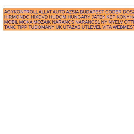
AGYKONTROLL
ALLAT
AUTO
AZSIA
BUDAPEST
CODER
DOS
HIRMONDO
HIXDVD
HUDOM
HUNGARY
JATEK
KEP
KONYH
MOBIL
MOKA
MOZAIK
NARANCS
NARANCS1
NY
NYELV
OTT
TANC
TIPP
TUDOMANY
UK
UTAZAS
UTLEVEL
VITA
WEBMES