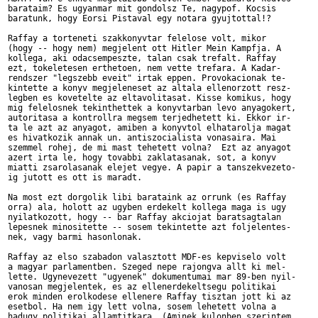
barataim? Es ugyanmar mit gondolsz Te, nagypof. Kocsis

baratunk, hogy Eorsi Pistaval egy notara gyujtottal!? 

Raffay a torteneti szakkonyvtar felelose volt, mikor

(hogy -- hogy nem) megjelent ott Hitler Mein Kampfja. A

kollega, aki odacsempeszte, talan csak trefalt. Raffay

ezt, tokeletesen erthetoen, nem vette trefara. A Kadar-

rendszer "legszebb eveit" irtak eppen. Provokacionak te-

kintette a konyv megjeleneset az altala ellenorzott resz-

legben es kovetelte az eltavolitasat. Kisse komikus, hogy 

mig felelosnek tekinthettek a konyvtarban levo anyagokert, 

autoritasa a kontrollra megsem terjedhetett ki. Ekkor ir-

ta le azt az anyagot, amiben a konyvtol elhatarolja magat 

es hivatkozik annak un. antiszocialista vonasaira. Mai 

szemmel rohej, de mi mast tehetett volna?  Ezt az anyagot 

azert irta le, hogy tovabbi zaklatasanak, sot, a konyv 

miatti zsarolasanak elejet vegye. A papir a tanszekvezeto-

ig jutott es ott is maradt.

Na most ezt dorgolik libi barataink az orrunk (es Raffay

orra) ala, holott az ugyben erdekelt kollega maga is ugy 

nyilatkozott, hogy -- bar Raffay akciojat baratsagtalan 

lepesnek minositette -- sosem tekintette azt foljelentes-

nek, vagy barmi hasonlonak.

Raffay az elso szabadon valasztott MDF-es kepviselo volt

a magyar parlamentben. Szeged nepe rajongva allt ki mel-

lette. Ugynevezett "ugyenek" dokumentumai mar 89-ben nyil-

vanosan megjelentek, es az ellenerdekeltsegu politikai

erok minden erolkodese ellenere Raffay tisztan jott ki az

esetbol. Ha nem igy lett volna, sosem lehetett volna a

hadugy politikai allamtitkara. (Aminek kulonben szerintem
