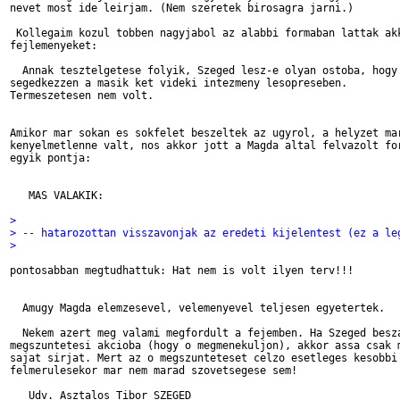
nevet most ide leirjam. (Nem szeretek birosagra jarni.) 

 Kollegaim kozul tobben nagyjabol az alabbi formaban lattak akk
fejlemenyeket:

  Annak tesztelgetese folyik, Szeged lesz-e olyan ostoba, hogy 
segedkezzen a masik ket videki intezmeny lesopreseben.

Termeszetesen nem volt.

Amikor mar sokan es sokfelet beszeltek az ugyrol, a helyzet mar
kenyelmetlenne valt, nos akkor jott a Magda altal felvazolt for
egyik pontja:

   MAS VALAKIK:

> 
> -- hatarozottan visszavonjak az eredeti kijelentest (ez a le
> 
pontosabban megtudhattuk: Hat nem is volt ilyen terv!!!

  Amugy Magda elemzesevel, velemenyevel teljesen egyetertek.

  Nekem azert meg valami megfordult a fejemben. Ha Szeged besza
megszuntetesi akcioba (hogy o megmenekuljon), akkor assa csak m
sajat sirjat. Mert az o megszunteteset celzo esetleges kesobbi 
felmerulesekor mar nem marad szovetsegese sem!
