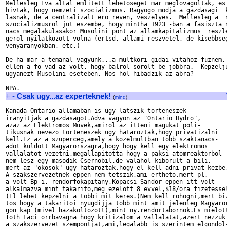
Mellesleg Eva altal emlitett lehetoseget mar meglovagoltak, es 
hivtak, hogy nemzeti szocializmus. Ragyogo modja a gazdasagi  k
lasnak, de a centralizalt ero reven, veszelyes.  Mellesleg a  n
szocializmusrol jut eszembe, hogy mintha 1923 -ban a fasiszta n
nacs megalakulasakor Musolini pont az allamkapitalizmus  reszle
gerol nyilatkozott volna (ertsd. allami reszvetel, de kisebbseg
venyaranyokban, etc.) 

De ha mar a temanal vagyunk...a multkori gidai vitahoz fuznem. 
ellen a fo vad az volt, hogy balrol sorolt be jobbra.  Kepzelju
ugyanezt Musolini eseteben. Nos hol hibadzik az abra?

+
-
Csak ugy...az experteknek!
(
mind
)
Kanada Ontario allamaban is ugy latszik torteneszek

iranyitjak a gazdasagot.Adva vagyon az "Ontario Hydro",

azaz az Elektromos Muvek,amirol az itteni magukat poli-

tikusnak nevezo torteneszek ugy hataroztak,hogy privatizalni

kell.Ez az a szuperceg,amely a kozelmultban tobb szaktanacs-

adot kuldott Magyarorszagra,hogy hogy kell egy elektromos

vallalatot vezetni,megallapitotta hogy a paksi atomreaktorbol

nem lesz egy masodik Csernobil,de valahol kiborult a bili,

mert az "okosok" ugy hataroztak,hogy el kell adni privat kezbe.
A szakszervezetnek eppen nem tetszik,ami ertheto,mert pl.

a volt Bp-i. rendorfokapitany,Kopacsi Sandor eppen itt volt

alkalmazva mint takarito,meg ezelott 8 evvel,$18/ora fizetessel
(El lehet kepzelni a tobbi mit keres.)Nem kell rohogni,mert biz
tos hogy a takaritoi nyugdijja tobb mint amit jelenleg Magyaror
gon kap (mivel hazakoltozott),mint ny.rendortabornok.Es mielott
Toth Laci orrbavagna hogy kritizalom a vallalatat,azert nezzuk 
a szakszervezet szempontjat,ami,legalabb is szerintem elgondol-