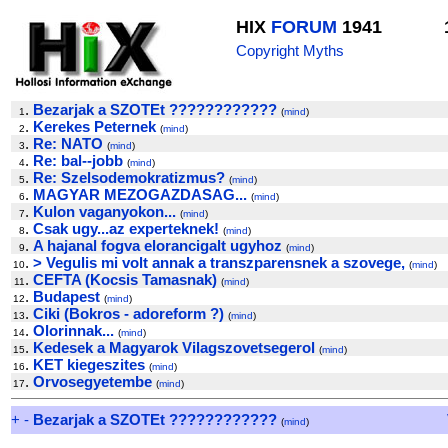
HIX
FORUM
1941
Copyright Myths
.
Bezarjak a SZOTEt ????????????
1
(
mind
)
.
Kerekes Peternek
2
(
mind
)
.
Re: NATO
3
(
mind
)
.
Re: bal--jobb
4
(
mind
)
.
Re: Szelsodemokratizmus?
5
(
mind
)
.
MAGYAR MEZOGAZDASAG...
6
(
mind
)
.
Kulon vaganyokon...
7
(
mind
)
.
Csak ugy...az experteknek!
8
(
mind
)
.
A hajanal fogva elorancigalt ugyhoz
9
(
mind
)
.
> Vegulis mi volt annak a transzparensnek a szovege,
10
(
mind
)
.
CEFTA (Kocsis Tamasnak)
11
(
mind
)
.
Budapest
12
(
mind
)
.
Ciki (Bokros - adoreform ?)
13
(
mind
)
.
Olorinnak...
14
(
mind
)
.
Kedesek a Magyarok Vilagszovetsegerol
15
(
mind
)
.
KET kiegeszites
16
(
mind
)
.
Orvosegyetembe
17
(
mind
)
+
-
Bezarjak a SZOTEt ????????????
(
mind
)