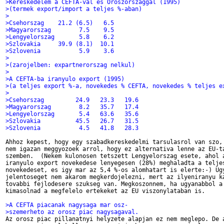
>Kereskedelem a CEFTA-val es Oroszorszaggal (1995)
>(termek export/import a teljes %-aban)
>
>Csehorszag    21.2 (6.5)   6.5
>Magyarorszag        7.5    9.5
>Lengyelorszag       5.8    6.2
>Szlovakia     39.9 (8.1)  10.1
>Szlovenia           5.9    3.6
>
>(zarojelben: expartnerorszag nelkul)
>
>A CEFTA-ba iranyulo export (1995)
>(a teljes export %-a, novekedes % CEFTA, novekedes % teljes e
>
>Csehorszag         24.9   23.3   19.6
>Magyarorszag        8.2   35.7   17.4
>Lengyelorszag       5.4   63.6   35.6
>Szlovakia          45.5   26.7   31.5
>Szlovenia           4.5   41.8   28.3
Ahhoz kepest, hogy egy szabadkereskedelmi tarsulasrol van szo, 
nem igazan meggyozoek arrol, hogy ez alternativa lenne az EU-ta
szemben.  (Nekem kulonosen tetszett Lengyelorszag esete, ahol a
iranyulo export novekedese lenyegesen (28%) meghaladta a teljes
novekedeset, es igy mar az 5,4 %-os alomhatart is elerte:-) Ugy
jelentoseget nem akarom megkerdojelezni, mert az ilyeniranyu ka
tovabbi fejlodesere szukseg van. Megkoszonnem, ha ugyanabbol a 
kimasolnad a megfelelo ertekeket az EU viszonylataban is.

>A CEFTA piacanak nagysaga mar osz-
>szemerheto az orosz piac nagysagaval.

Az orosz piac pillanatnyi helyzete alapjan ez nem meglepo. De a