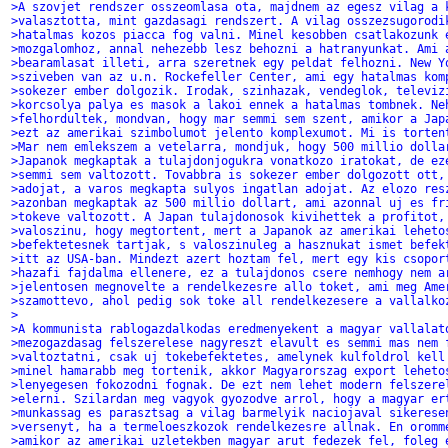
>A szovjet rendszer osszeomlasa ota, majdnem az egesz vilag a 
>valasztotta, mint gazdasagi rendszert. A vilag osszezsugorodi
>hatalmas kozos piacca fog valni. Minel kesobben csatlakozunk 
>mozgalomhoz, annal nehezebb lesz behozni a hatranyunkat. Ami 
>bearamlasat illeti, arra szeretnek egy peldat felhozni. New Y
>sziveben van az u.n. Rockefeller Center, ami egy hatalmas kom
>sokezer ember dolgozik. Irodak, szinhazak, vendeglok, televiz
>korcsolya palya es masok a lakoi ennek a hatalmas tombnek. Ne
>felhordultek, mondvan, hogy mar semmi sem szent, amikor a Jap
>ezt az amerikai szimbolumot jelento komplexumot. Mi is torten
>Mar nem emlekszem a vetelarra, mondjuk, hogy 500 millio dolla
>Japanok megkaptak a tulajdonjogukra vonatkozo iratokat, de ez
>semmi sem valtozott. Tovabbra is sokezer ember dolgozott ott,
>adojat, a varos megkapta sulyos ingatlan adojat. Az elozo res
>azonban megkaptak az 500 millio dollart, ami azonnal uj es fr
>tokeve valtozott. A Japan tulajdonosok kivihettek a profitot,
>valoszinu, hogy megtortent, mert a Japanok az amerikai leheto
>befektetesnek tartjak, s valoszinuleg a hasznukat ismet befek
>itt az USA-ban. Mindezt azert hoztam fel, mert egy kis csopor
>hazafi fajdalma ellenere, ez a tulajdonos csere nemhogy nem a
>jelentosen megnovelte a rendelkezesre allo toket, ami meg Ame
>szamottevo, ahol pedig sok toke all rendelkezesere a vallalko
>
>A kommunista rablogazdalkodas eredmenyekent a magyar vallalat
>mezogazdasag felszerelese nagyreszt elavult es semmi mas nem 
>valtoztatni, csak uj tokebefektetes, amelynek kulfoldrol kell
>minel hamarabb meg tortenik, akkor Magyarorszag export leheto
>lenyegesen fokozodni fognak. De ezt nem lehet modern felszere
>elerni. Szilardan meg vagyok gyozodve arrol, hogy a magyar er
>munkassag es parasztsag a vilag barmelyik naciojaval sikerese
>versenyt, ha a termeloeszkozok rendelkezesre allnak. En oromm
>amikor az amerikai uzletekben magyar arut fedezek fel, foleg 