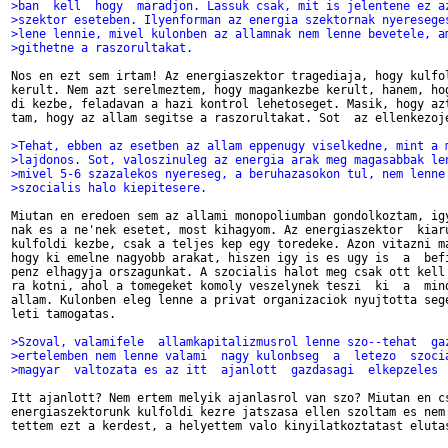
>ban  kell  hogy  maradjon. Lassuk csak, mit is jelentene ez a
>szektor eseteben. Ilyenforman az energia szektornak nyeresege
>lene lennie, mivel kulonben az allamnak nem lenne bevetele, a
>githetne a raszorultakat.
Nos en ezt sem irtam! Az energiaszektor tragediaja, hogy kulfol
kerult. Nem azt serelmeztem, hogy magankezbe kerult, hanem, hog
di kezbe, feladavan a hazi kontrol lehetoseget. Masik, hogy azt
tam, hogy az allam segitse a raszorultakat. Sot  az ellenkezoje
>Tehat, ebben az esetben az allam eppenugy viselkedne, mint a 
>lajdonos. Sot, valoszinuleg az energia arak meg magasabbak le
>mivel 5-6 szazalekos nyereseg, a beruhazasokon tul, nem lenne
>szocialis halo kiepitesere.
Miutan en eredoen sem az allami monopoliumban gondolkoztam, igy
nak es a ne'nek esetet, most kihagyom. Az energiaszektor  kiaru
kulfoldi kezbe, csak a teljes kep egy toredeke. Azon vitazni ma
hogy ki emelne nagyobb arakat, hiszen igy is es ugy is  a  befi
penz elhagyja orszagunkat. A szocialis halot meg csak ott kell 
ra kotni, ahol a tomegeket komoly veszelynek teszi  ki  a  mind
allam. Kulonben eleg lenne a privat organizaciok nyujtotta sege
leti tamogatas.

>Szoval, valamifele  allamkapitalizmusrol lenne szo--tehat  ga
>ertelemben nem lenne valami  nagy kulonbseg  a  letezo  szoci
>magyar  valtozata es az itt  ajanlott  gazdasagi  elkepzeles 
Itt ajanlott? Nem ertem melyik ajanlasrol van szo? Miutan en cs
energiaszektorunk kulfoldi kezre jatszasa ellen szoltam es nem 
tettem ezt a kerdest, a helyettem valo kinyilatkoztatast elutas