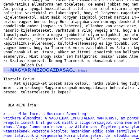
        Mint ahogy mar szazadszor elmondtuk ezen es mas forumok
demokratikus allamforma nem tokeletes, de ennel jobbat meg nem 
Ami pedig a nyugat hozzaallasat illeti, nem lehet elvarni a nyu
politikai vezetoktol es lakossagtol, hogy el legyenek ragadtatv
kijelentesektol, mint amik Torgyan szajabol jottek marcius 14-e
biztos vagyok benne, hogy Horn alapjabanveve nem egy demokratik
gondolkodo ember (hogyan is lehetne), ellenben van annyi esze, 
hasonlo kijelenteseket. Varhatunk a vilag vegeig arra, hogy a n
tapsoljanak, amikor a magyar jobboldal olyan dolgokkal jon elo,
halalbuntetes, integracio ellenesseg, NATO-ellenesseg, nacional
kapitalizmus-ellenesseg, kulfold-ellenesseg es igy tovabb. Sot,
vagyok benne, hogy ha Thurmerek voros zaszlokkal es Sztalin kep
vonulnanak ki az utcara, akkor az itteni ujsagirok sem hallgatn
esemenyrol. Mint ahogy akkor sem hallgatnak, amikor Szabo Alber
ki Szalasi kepeivel. De meg Thurmerek is okosabbak ennel.

+
-
MAGYAR MEZOGAZDASAG...
(
mind
)
Tisztelt Forum:

     Ket ujsagcikket idezek azon celbol, hatha valaki meg tudja
miert van szuksege Magyarorszagnak mezogazdasagi behozatalra, a
orszag  tultermelesre is kepes?     

  BLA #176 irja:

> ...  Mike Imre, a Husipari Szovetseg
>titkara elmondta: A VAGOHIDAK IMPORTALNAK MARHAHUST, am ponto
>regota ismert brit gondok miatt a szigerorszagbol soha nem er
>hus. Varga Janos professzor, az Allatorvosi Egyetem jarvanyta
>tanszekenek vezetoje kozolte: hazankban eddig soha semmilyen 
>nem talaltunk a kergemarha korra utalo jelre, de felbukkanasa