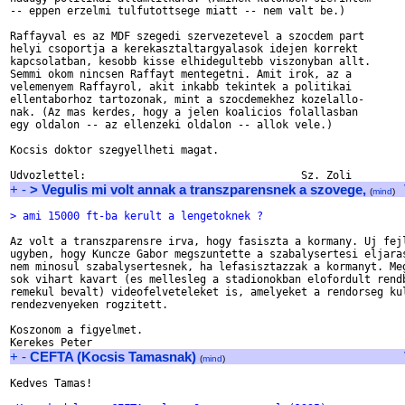
-- eppen erzelmi tulfutottsege miatt -- nem valt be.)

Raffayval es az MDF szegedi szervezetevel a szocdem part

helyi csoportja a kerekasztaltargyalasok idejen korrekt

kapcsolatban, kesobb kisse elhidegultebb viszonyban allt.

Semmi okom nincsen Raffayt mentegetni. Amit irok, az a

velemenyem Raffayrol, akit inkabb tekintek a politikai

ellentaborhoz tartozonak, mint a szocdemekhez kozelallo-

nak. (Az mas kerdes, hogy a jelen koalicios folallasban

egy oldalon -- az ellenzeki oldalon -- allok vele.)

Kocsis doktor szegyellheti magat.

+
-
> Vegulis mi volt annak a transzparensnek a szovege,
(
mind
)
> ami 15000 ft-ba kerult a lengetoknek ?
Az volt a transzparensre irva, hogy fasiszta a kormany. Uj fejl
ugyben, hogy Kuncze Gabor megszuntette a szabalysertesi eljaras
nem minosul szabalysertesnek, ha lefasisztazzak a kormanyt. Meg
sok vihart kavart (es mellesleg a stadionokban elofordult rendb
remekul bevalt) videofelveteleket is, amelyeket a rendorseg kul
rendezvenyeken rogzitett.

Koszonom a figyelmet.

+
-
CEFTA (Kocsis Tamasnak)
(
mind
)
Kedves Tamas!
