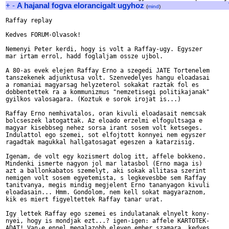
+
-
A hajanal fogva elorancigalt ugyhoz
(
mind
)
Raffay replay

Kedves FORUM-Olvasok!

Nemenyi Peter kerdi, hogy is volt a Raffay-ugy. Egyszer

mar irtam errol, hadd foglaljam ossze ujbol.

A 80-as evek elejen Raffay Erno a szegedi JATE Tortenelem

tanszekenek adjunktusa volt. Szenvedelyes hangu eloadasai

a romaniai magyarsag helyzeterol sokakat raztak fol es

dobbentettek ra a kommunizmus "nemzetisegi politikajanak"

gyilkos valosagara. (Koztuk e sorok irojat is...)

Raffay Erno nemhivatalos, oran kivuli eloadasait nemcsak

bolcseszek latogattak. Az eloado erzelmi elfogultsaga e

magyar kisebbseg nehez sorsa irant sosem volt ketseges.

Indulattol ego szemei, sot elfojtott konnyei nem egyszer

ragadtak magukkal hallgatosagat egeszen a katarzisig. 

Igenam, de volt egy kozismert dolog itt, affele bokkeno.

Mindenki ismerte nagyon jol mar latasbol (Erno maga is) 

azt a ballonkabatos szemelyt, aki sokak allitasa szerint

nemigen volt sosem egyetemista, s legkevesbbe sem Raffay

tanitvanya, megis mindig megjelent Erno tananyagon kivuli

eloadasain... Hmm. Gondolom, nem kell sokat magyaraznom, 

kik es miert figyeltettek Raffay tanar urat.

Igy lettek Raffay ego szemei es indulatanak elnyelt kony-

nyei, hogy is mondjak ezt...? igen-igen: affele KARTOTEK-

ADAT! Van-e ennel megalazobb eleven ember szamara, kedves
