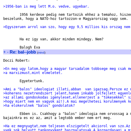
>1956-ban is meg lett M.o. vedve, ugyebar.
        1956 kerdese pedig nem tartozik ehhez a temahoz, hiszen
beszelunk, hogy a NATO-hoz tartozzon-e Magyarorszag vagy sem.

>Egyszeruen arrol van szo, hogy egy 9,5 millios kis orszag nem
        Ha ez igy van, akkor minden mindegy. Nem?

+
-
Re: bal--jobb
(
mind
)
Doczi Robert:

>En meg ugy latom,hogy a magyar tarsadalom tobbsege meg csak m
>a marxizmust,mint elmeletet.
        Egyetertunk.

>Ami a "balos" ideologiat illeti,abban  van igazsag.Persze ez 
>koherens nezetrendszert jelent,hanem inkabb jolfejlett egyenl
>az allami gondoskodas igenyleset,ellenerzest a "tokesekkel" s
>hogy miert nem en vagyok az!).A mai megelhetesi korulmenyek k
>ha elokerulnek "balos" gondolatok?
        Ebben is. Csakhogy a "balos" ideologia nem orvossag a m
bajainkra es ez az, amit a legtobb ember nem ert meg.

>Ha ez megnyugtat,nem teljesen elszigetelt akciorol van szo.Az
>vek sok helyutt tankonyvkent hasznalatosak.A kozgazdasagi a m