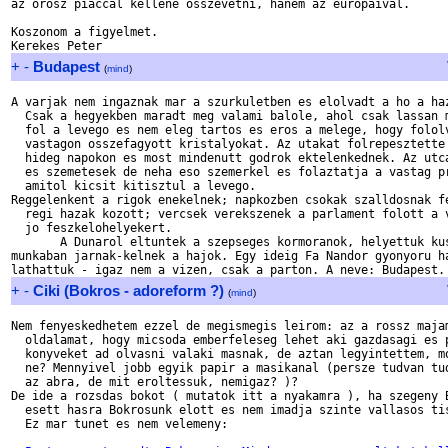
az orosz piaccal kellene osszevetni, hanem az europaival.

Koszonom a figyelmet.

+
-
Budapest
(
mind
)
A varjak nem ingaznak mar a szurkuletben es elolvadt a ho a haz
  Csak a hegyekben maradt meg valami balole, ahol csak lassan m
  fol a levego es nem eleg tartos es eros a melege, hogy fololv
  vastagon osszefagyott kristalyokat. Az utakat folrepesztette 
  hideg napokon es most mindenutt godrok ektelenkednek. Az utca
  es szemetesek de neha eso szemerkel es folaztatja a vastag pr
  amitol kicsit kitisztul a levego.

Reggelenkent a rigok enekelnek; napkozben csokak szalldosnak fe
  regi hazak kozott; vercsek verekszenek a parlament folott a v
  jo feszkelohelyekert.

       A Dunarol eltuntek a szepseges kormoranok, helyettuk kus
munkaban jarnak-kelnek a hajok. Egy ideig Fa Nandor gyonyoru ha
+
-
Ciki (Bokros - adoreform ?)
(
mind
)
Nem fenyeskedhetem ezzel de megismegis leirom: az a rossz majam
  oldalamat, hogy micsoda emberfeleseg lehet aki gazdasagi es p
  konyveket ad olvasni valaki masnak, de aztan legyintettem, mo
  ne? Mennyivel jobb egyik papir a masikanal (persze tudvan tud
  az abra, de mit eroltessuk, nemigaz? )?

De ide a rozsdas bokot ( mutatok itt a nyakamra ), ha szegeny B
  esett hasra Bokrosunk elott es nem imadja szinte vallasos tis
  Ez mar tunet es nem velemeny:
