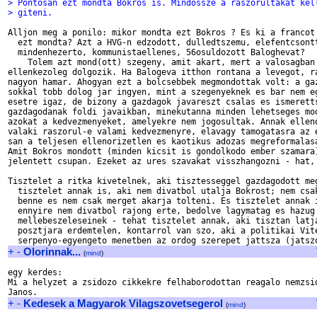
> Pontosan ezt mondta Bokros is. Mindossze a raszorultakat kel
> giteni.
Alljon meg a ponilo: mikor mondta ezt Bokros ? Es ki a francot 
  ezt mondta? Azt a HVG-n edzodott, dulledtszemu, elefentcsontt
  mindenhezerto, kommunistaellenes, 56osuldozott Baloghevat?

    Tolem azt mond(ott) szegeny, amit akart, mert a valosagban 
ellenkezoleg dolgozik. Ha Balogeva itthon rontana a levegot, ra
nagyon hamar. Ahogyan ezt a bolcsebbek megmondottak volt: a gaz
sokkal tobb dolog jar ingyen, mint a szegenyeknek es bar nem eg
esetre igaz, de bizony a gazdagok javareszt csalas es ismeretts
gazdagodanak foldi javaikban, minekutanna minden lehetseges mod
azokat a kedvezmenyeket, amelyekre nem jogosultak. Annak elleno
valaki raszorul-e valami kedvezmenyre, elavagy tamogatasra az e
san a teljesen ellenorizetlen es kaotikus adozas megreformalasa
Amit Bokros mondott (minden kicsit is gondolkodo ember szamara)
jelentett csupan. Ezeket az ures szavakat visszhangozni - hat, 
                                                               
Tisztelet a ritka kivetelnek, aki tisztesseggel gazdagodott meg
  tisztelet annak is, aki nem divatbol utalja Bokrost; nem csak
  benne es nem csak merget akarja tolteni. Es tisztelet annak i
  ennyire nem divatbol rajong erte, bedolve lagymatag es hazug 
  mellebeszeleseinek - tehat tisztelet annak, aki tisztan latja
  posztjara erdemtelen, kontarrol van szo, aki a politikai Vite
+
-
Olorinnak...
(
mind
)
egy kerdes:

Mi a helyzet a zsidozo cikkekre felhaborodottan reagalo nemzsid
+
-
Kedesek a Magyarok Vilagszovetsegerol
(
mind
)