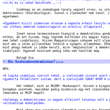
>is.Es mi is sokat beszelunk...:-)
        Csakhogy az en unokahugom tavaly vegzett orvos, es jele
doktorandusz (mikrobiologia). Szoval o ilyesmiket nem tanul, il
egyetemen.

>Egyebkent kicsit szomoruan olvasom a naponta erkezo lesujto v
>az itthoni emberek tudatvilagarol,es erkolcsi allapotarol.
        Innet nezve termeszetesen hianyzik a demokratikus gondo
otthon, de azt hiszem, hogy legtobb kulfoldon elo magyar tudja,
nem lehet csodalkozni. Hiszen Magyarorszagon sohasem volt olyan
mint ami a jelen pillanatban letezik a nyugati allamokban. Ehhe
mint ahogy nekunk is idobe kerult, mire "megtanultuk" a demokra
szabalyait. Egyesek kozolunk pedig soha sem tanultak meg.

+
-
Re: Szelsodemokratizmus?
(
mind
)
NPA:

>A logika szabalyai szerint tehat, a szelsojobb viszont azert 
>gyakorta felemlitett szolam, mert a szelsojobb SOKAT NYOM A L
        Hat tobbet, mint az MSZMP--Munkaspart. Hiszen a kisgazd
honapban vezetnek, masikban pedig mindossze egy-ket szazalekkal
lemaradva az MSZP mogott.

>Valahogy a demokratizmus is nagyon elfajzott talannya valt a 
>alchimistak muhelyeiben.