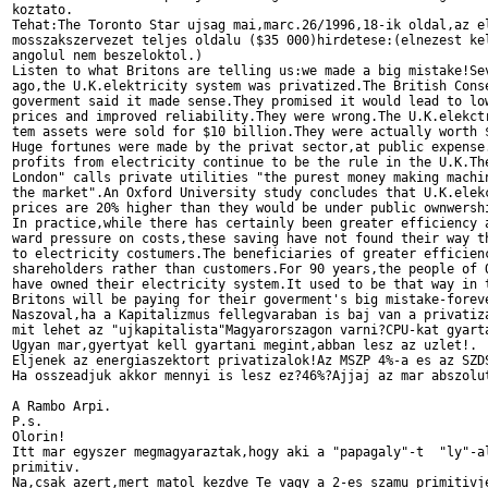
koztato.

Tehat:The Toronto Star ujsag mai,marc.26/1996,18-ik oldal,az el
mosszakszervezet teljes oldalu ($35 000)hirdetese:(elnezest kel
angolul nem beszeloktol.)

Listen to what Britons are telling us:we made a big mistake!Sev
ago,the U.K.elektricity system was privatized.The British Conse
goverment said it made sense.They promised it would lead to low
prices and improved reliability.They were wrong.The U.K.elekctr
tem assets were sold for $10 billion.They were actually worth $
Huge fortunes were made by the privat sector,at public expense.
profits from electricity continue to be the rule in the U.K.The
London" calls private utilities "the purest money making machin
the market".An Oxford University study concludes that U.K.elekc
prices are 20% higher than they would be under public ownwershi
In practice,while there has certainly been greater efficiency a
ward pressure on costs,these saving have not found their way th
to electricity costumers.The beneficiaries of greater efficienc
shareholders rather than customers.For 90 years,the people of O
have owned their electricity system.It used to be that way in t
Britons will be paying for their goverment's big mistake-foreve
Naszoval,ha a Kapitalizmus fellegvaraban is baj van a privatiza
mit lehet az "ujkapitalista"Magyarorszagon varni?CPU-kat gyarta
Ugyan mar,gyertyat kell gyartani megint,abban lesz az uzlet!.

Eljenek az energiaszektort privatizalok!Az MSZP 4%-a es az SZDS
Ha osszeadjuk akkor mennyi is lesz ez?46%?Ajjaj az mar abszolut
A Rambo Arpi.

P.s.

Olorin!

Itt mar egyszer megmagyaraztak,hogy aki a "papagaly"-t  "ly"-al
primitiv.
