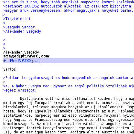
>de azt is tudom, hogy tobb amerikai nagyvaros kozuti kozleked
>gerincet IKARUSZ autobuszok alkotjak. Ez csak azt bizonyitja,
>magyar aruk versenykepesen, akkor megalljak a helyuket barhol
>
>Tisztelettel 
>
>Szegedy Sandor
>Alexander Szegedy
>
>
>
+
-
Re: NATO
(
mind
)
Sarlos:

>Peldaul Lengyelorszagot is hude megvedtek az angolok amikor a
>a. A haboru vegen meg ugyanez az angol politika Sztalinnak aj
>egesz orszagot.
        Nyilvanvalo volt az elso pillanattol kezdve, hogy a nag
miutan egy "Uj Europat" krealtak a volt nemet, orosz, es osztra
birodalombol, teljesen magukra hagytak az uj kisallamokat. Tegy
hozza, hogy az Egyesult Allamokba visszavonalt az u.n. "splendi
isolation"-be, marpedig mar az elso vilaghaboru folyaman nyilva
hogy Anglia es Franciaorszag nem kepes ellenallni egy agressziv
Nemetorszagnak. Az utolso pillanatban valoban az angolok es a f
segitseget igertek Lengyelorszagnak egy nemet tamadas eseten (1
31), de ez mar igen keson jott. Addigra eltunt Ausztria es Cseh