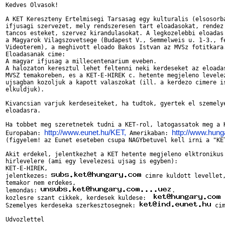
Kedves Olvasok!

A KET Kereszteny Ertelmisegi Tarsasag egy kulturalis (elsosorba
ifjusagi szervezet, mely rendszeresen tart eloadasokat, rendez 
tancos esteket, szervez kirandulasokat. A legkozelebbi eloadas 
a Magyarok Vilagszovetsege (Budapest V., Semmelweis u. 1-3., fe
Videoterem), a meghivott eloado Bakos Istvan az MVSz fotitkara.
Eloadasanak cime: 

A magyar ifjusag a millecentenarium eveben.

A halozaton keresztul lehet feltenni neki kerdeseket az eloadas
MVSZ temakoreben, es a KET-E-HIREK c. hetente megjeleno levelez
ujsagban kozoljuk a kapott valaszokat (ill. a kerdezo cimere is
elkuldjuk).

Kivancsian varjuk kerdeseiteket, ha tudtok, gyertek el szemelye
eloadasra.

Ha tobbet meg szeretnetek tudni a KET-rol, latogassatok meg a K
http://www.eunet.hu/KET,
http://www.hung
Europaban: 
 Amerikaban: 
(figyelem! az Eunet eseteben csupa NAGYbetuvel kell irni a "KET
Akit erdekel, jelentkezhet a KET hetente megjeleno elktronikus 
hirlevelere (ami egy levelezesi ujsag is egyben): 

KET-E-HIREK, 

jelentkezes: 
 cimre kuldott levellet,
temakor nem erdekes,

lemondas: 
.

kozlesre szant cikkek, kerdesek kuldese:  
 
Szemelyes kerdeseka szerkesztosegnek: 
 cim
Udvozlettel
