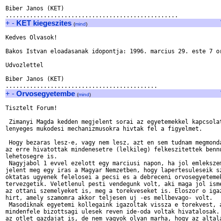
Biber Janos (KET)

+
-
KET kiegeszites
(
mind
)
Kedves Olvasok!

Bakos Istvan eloadasanak idopontja: 1996. marcius 29. este 7 or
Udvozlettel

Biber Janos (KET)

+
-
Orvosegyetembe
(
mind
)
Tisztelt Forum!

 Zimanyi Magda kedden megjelent sorai az egyetemekkel kapcsolat
lenyeges mukodesi mechanizmusokra hivtak fel a figyelmet.

 Hogy bezaras lesz-e, vagy nem lesz, azt en sem tudnam megmonda
az erre hivatottak mindenesetre (lelkileg) felkeszitettek bennu
lehetosegre is. 

 Nagyjabol 1 evvel ezelott egy marciusi napon, ha jol emlekszem
jelent meg egy iras a Magyar Nemzetben, hogy lapertesuleseik sz
oktatas ugyenek felelosei a pecsi es a debreceni orvosegyetemek
tervezgetik. Veletlenul pesti vendegunk volt, aki maga jol isme
az ottani szemelyeket is, meg a torekveseket is. Eloszor o igaz
hirt, amely szamomra akkor teljesen uj -es mellbevago- volt.

 Masodiknak egyetemi kollegaink igazoltak vissza e torekvest, a
mindenfele bizottsagi ulesek reven ide-oda voltak hivatalosak. 
az otlet gazdajat is, de nem vagyok olyan marha, hogy az altala