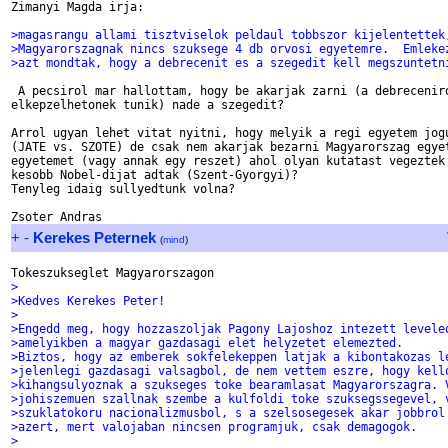
Zimanyi Magda irja:

>magasrangu allami tisztviselok peldaul tobbszor kijelentettek
>Magyarorszagnak nincs szuksege 4 db orvosi egyetemre.  Emleke
>azt mondtak, hogy a debrecenit es a szegedit kell megszuntetn
 A pecsirol mar hallottam, hogy be akarjak zarni (a debreceniro
elkepzelhetonek tunik) nade a szegedit?

Arrol ugyan lehet vitat nyitni, hogy melyik a regi egyetem jogu
(JATE vs. SZOTE) de csak nem akarjak bezarni Magyarorszag egyet
egyetemet (vagy annak egy reszet) ahol olyan kutatast vegeztek 
kesobb Nobel-dijat adtak (Szent-Gyorgyi)?

Tenyleg idaig sullyedtunk volna?

+
-
Kerekes Peternek
(
mind
)
>
>Kedves Kerekes Peter!
>
>Engedd meg, hogy hozzaszoljak Pagony Lajoshoz intezett levele
>amelyikben a magyar gazdasagi elet helyzetet elemezted.
>Biztos, hogy az emberek sokfelekeppen latjak a kibontakozas l
>jelenlegi gazdasagi valsagbol, de nem vettem eszre, hogy kell
>kihangsulyoznak a szukseges toke bearamlasat Magyarorszagra. 
>johiszemuen szallnak szembe a kulfoldi toke szuksegssegevel, 
>szuklatokoru nacionalizmusbol, s a szelsosegesek akar jobbrol
>azert, mert valojaban nincsen programjuk, csak demagogok.
>