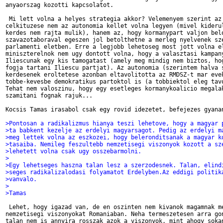
anyaorszag kozotti kapcsolatot.   

 Mi lett volna a helyes strategia akkor? Velemenyem szerint az 
celkituzese nem az autonomia kellet volna legyen (mivel kiderul
kerdes nem rajta mulik), hanem az, hogy kormanypart valjon belo
szavazotaboraval egeszen jol betolthetne a merleg nyelvenek sze
parlamenti eletben. Erre a legjobb lehetoseg most jott volna el
miniszterelnok nem ugy dontott volna, hogy a valasztasi kampany
Iliescunak egy kis tamogatast (amely meg mindig nem biztos, hog
fogja tartani Iliescu partjat). Az autonomia (szerintem halva s
kerdesenek eroltetese azonban eltavolitotta az RMDSZ-t mar evek
tobbe-kevesbe demokratikus partoktol is (a tobbiektol eleg tavo
Tehat nem valoszinu, hogy egy esetleges kormanykoalicio megalak
szamitani fognak rajuk...   

Kocsis Tamas irasabol csak egy rovid idezetet, befejezes gyanan
>Pontosan a radikalizmus hianya teszi lehetove, hogy a magyar 
>ta babkent kezelje az erdelyi magyarsagot. Pedig az erdelyi m
>meg lettek volna az eszkozei, hogy beleronditsanak a magyar k
>tasaiba. Nemileg feszultebb nemzetisegi viszonyok kozott a sz
>lehetett volna csak ugy osszebarmolni.
>
>Egy lehetseges haszna talan lesz a szerzodesnek. Talan, elind
>seges radikalizalodasi folyamatot Erdelyben.Az eddigi politik
>vanvalo.
>
>Tamas
 Lehet, hogy igazad van, de en oszinten nem kivanok magamnak me
nemzetisegi viszonyokat Romaniaban. Neha termeszetesen arra gon
talan nem is annyira rosszak azok a viszonyok, mint ahogy sokan