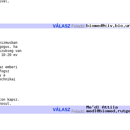
val, 

VÁLASZ
Feladó:
ogus, ha 

zukseg van 

10-20 ev 

z emberi 

ogsz 

 a 

chnikai 

on kapsz. 

VÁLASZ
Feladó: