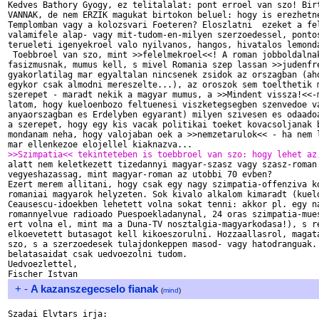
Kedves Bathory Gyogy, ez telitalalat: pont erroel van szo! Birt
VANNAK, de nem ERZIK magukat birtokon beluel: hogy is erezhetne
Templomban vagy a kolozsvari Foeteren? Eloszlatni  ezeket a fel
valamifele alap- vagy mit-tudom-en-milyen szerzoedessel, pontos
terueleti igenyekroel valo nyilvanos, hangos, hivatalos lemonda
 Toebbroel van szo, mint >>felelmekroel<<! A roman jobboldalnak
fasizmusnak, mumus kell, s mivel Romania szep lassan >>judenfre
gyakorlatilag mar egyaltalan nincsenek zsidok az orszagban (aho
egykor csak almodni mereszelte...), az oroszok sem toelthetik m
szerepet - maradt nekik a magyar mumus, a >>Mindent vissza!<<-m
latom, hogy kueloenbozo feltuenesi viszketegsegben szenvedoe va
anyaorszagban es Erdelyben egyarant) milyen szivesen es odaadoa
a szerepet, hogy egy kis vacak politikai toeket kovacsoljanak b
mondanam neha, hogy valojaban oek a >>nemzetarulok<< - ha nem l
>>Szimpatia<< tekinteteben is toebbroel van szo: hogy lehet az

alatt nem keletkezett tizedannyi magyar-szasz vagy szasz-roman

vegyeshazassag, mint magyar-roman az utobbi 70 evben?

Ezert merem allitani, hogy csak egy nagy szimpatia-offenziva ko
romaniai magyarok helyzeten. Sok kivalo alkalom kimaradt (kuelo
Ceausescu-idoekben lehetett volna sokat tenni: akkor pl. egy na
romannyelvue radioado Puespoekladanynal, 24 oras szimpatia-mues
ert volna el, mint ma a Duna-TV nosztalgia-magyarkodasa!), s re
elkoevetett butasagot kell kikoeszorulni. Hozzaallasrol, magata
szo, s a szerzoedesek tulajdonkeppen masod- vagy hatodranguak. 
belatasaidat csak uedvoezolni tudom.

Uedvoezlettel,

+
-
A kazanszegecselo fianak
(
mind
)