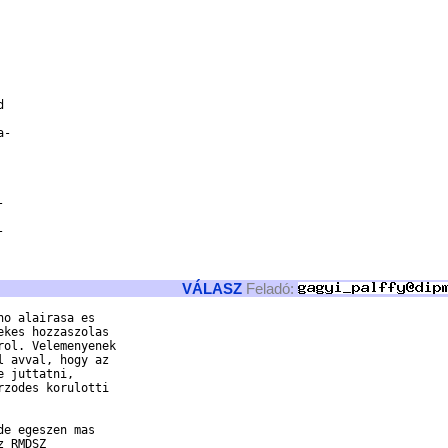


-





VÁLASZ
Feladó:
o alairasa es

kes hozzaszolas

ol. Velemenyenek

 avval, hogy az

 juttatni,

zodes korulotti

e egeszen mas

 RMDSZ
