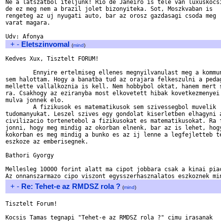
Ne a latszatbol iteljunk! Rio de Janeiro is tele van luxuskocsi
de ez meg nem a brazil jolet bizonyiteka. Sot, Moszkvaban is 

rengeteg az uj nyugati auto, bar az orosz gazdasagi csoda meg

varat magara. 

+
-
Eletszinvomal
(
mind
)
Kedves Xux, Tisztelt FORUM!

	Ennyire ertelmiseg ellenes megnyilvanulast meg a kommunizmusban 

sem halottam. Hogy a banatba tud az orajara felkeszulni a pedag
mellette vallalkoznia is kell. Nem hobbybol oktat, hanem mert s
ra. Csakhogy az eziranyba most elkovetett hibak kovetkezmenyei 
mulva jonnek elo. 

	A fizikusok es matematikusok sem szivessegbol muvelik 

tudomanyukat. Leszel szives egy gondolat kiserletben elhagyni a
civilizacio tortenetebol a fizikusokat es matematikusokat. Ra f
jonni, hogy meg mindig az okorban elnenk, bar az is lehet, hogy
kokorban es meg mindig a bunko es az ij lenne a legfejletteb te
eszkoze az emberisegnek.

Bathori Gyorgy

Mellesleg 10000 forint alatt ma cipot jobbara csak a kinai piac
+
-
Re: Tehet-e az RMDSZ rola ?
(
mind
)
Tisztelt Forum!

Kocsis Tamas tegnapi "Tehet-e az RMDSZ rola ?" cimu irasanak
