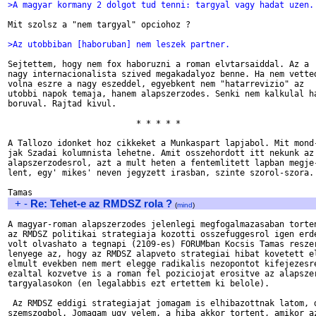
>A magyar kormany 2 dolgot tud tenni: targyal vagy hadat uzen.
Mit szolsz a "nem targyal" opciohoz ?

>Az utobbiban [haboruban] nem leszek partner.
Sejtettem, hogy nem fox haboruzni a roman elvtarsaiddal. Az a

nagy internacionalista szived megakadalyoz benne. Ha nem vetted
volna eszre a nagy eszeddel, egyebkent nem "hatarrevizio" az

utobbi napok temaja, hanem alapszerzodes. Senki nem kalkulal ha
boruval. Rajtad kivul.

                          * * * * *

A Tallozo idonket hoz cikkeket a Munkaspart lapjabol. Mit mond-
jak Szadai kolumnista lehetne. Amit osszehordott itt nekunk az

alapszerzodesrol, azt a mult heten a fentemlitett lapban megje-
lent, egy' mikes' neven jegyzett irasban, szinte szorol-szora.

+
-
Re: Tehet-e az RMDSZ rola ?
(
mind
)
A magyar-roman alapszerzodes jelenlegi megfogalmazasaban torten
az RMDSZ politikai strategiaja kozotti osszefuggesrol igen erde
volt olvashato a tegnapi (2109-es) FORUMban Kocsis Tamas reszer
lenyege az, hogy az RMDSZ alapveto strategiai hibat kovetett el
elmult evekben nem mert elegge radikalis nezopontot kifejezesre
ezaltal kozvetve is a roman fel poziciojat erositve az alapszer
targyalasokon (en legalabbis ezt ertettem ki belole).

 Az RMDSZ eddigi strategiajat jomagam is elhibazottnak latom, d
szemszogbol. Jomagam ugy velem, a hiba akkor tortent, amikor az