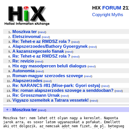
HIX
FORUM
21
Copyright Myths
.
Moszkva ter
1
(
mind
)
.
Eletszinvomal
2
(
mind
)
.
Re: Tehet-e az RMDSZ rola ?
3
(
mind
)
.
Alapszerzoedes/Bathory Gyoergynek
4
(
mind
)
.
A kazanszegecselo fianak
5
(
mind
)
.
Re: Tehet-e az RMDSZ rola ?
6
(
mind
)
.
Re: revizio
7
(
mind
)
.
Hix egy masodpercen beluli dialogus
8
(
mind
)
.
Autonomia
9
(
mind
)
.
Roman-magyar szerzodes szovege
10
(
mind
)
.
Alapszerzodes
11
(
mind
)
.
Re: NARANCS #81 (Mise-park: Gyori ostya)
12
(
mind
)
.
Re: roman alapszerzodes szovege a senddocban?
13
(
mind
)
.
Re: Grosszmann Urnak
14
(
mind
)
.
Vigyazo szemeitek a Tatrara vessetek!
15
(
mind
)
+
-
Moszkva ter
(
mind
)
Moszkva ter: nem lehet ott olyan nagy a kereslet. Naponta

jarok arra, es soxor latom ugyanazokat a pofakat. Emellett

aki ott dolgozik, az nemcsak adot nem fizet, de pl. betegseg
