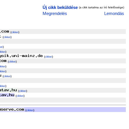
Új cikk beküldése
(a cikk tartalma az író felelõssége)
Megrendelés
Lemondás
(
cikkei
)
(
cikkei
)
kei
)
ikkei
)
(
cikkei
)
(
cikkei
)
ikkei
)
ikkei
)
(
cikkei
)
ikkei
)
(
cikkei
)
(
cikkei
)
(
cikkei
)