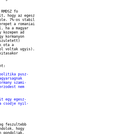
RMDSZ fo

t, hogy az egesz

le. 7%-os stabil

repet a romaniai

, ha a magyar

 kozepen ad

y kormanyon

zuletett)

 ota a

l voltak ugyis).

itasakor

t:

politika pusz-
agyarsagnak
ormany szami-
erzodest nem
it egy egesz-
a csodje nyil-
g feszultebb

dolok, hogy

 gondoljak,
