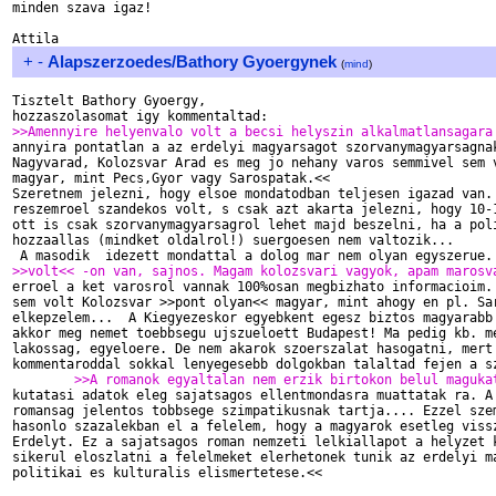
minden szava igaz!

+
-
Alapszerzoedes/Bathory Gyoergynek
(
mind
)
Tisztelt Bathory Gyoergy,

>>Amennyire helyenvalo volt a becsi helyszin alkalmatlansagara

annyira pontatlan a az erdelyi magyarsagot szorvanymagyarsagnak
Nagyvarad, Kolozsvar Arad es meg jo nehany varos semmivel sem v
magyar, mint Pecs,Gyor vagy Sarospatak.<<

Szeretnem jelezni, hogy elsoe mondatodban teljesen igazad van. 
reszemroel szandekos volt, s csak azt akarta jelezni, hogy 10-1
ott is csak szorvanymagyarsagrol lehet majd beszelni, ha a poli
hozzaallas (mindket oldalrol!) suergoesen nem valtozik...

>>volt<< -on van, sajnos. Magam kolozsvari vagyok, apam marosv

erroel a ket varosrol vannak 100%osan megbizhato informacioim. 
sem volt Kolozsvar >>pont olyan<< magyar, mint ahogy en pl. Sar
elkepzelem...  A Kiegyezeskor egyebkent egesz biztos magyarabb 
akkor meg nemet toebbsegu ujszueloett Budapest! Ma pedig kb. me
lakossag, egyeloere. De nem akarok szoerszalat hasogatni, mert 
	>>A romanok egyaltalan nem erzik birtokon belul maguka

kutatasi adatok eleg sajatsagos ellentmondasra muattatak ra. A 
romansag jelentos tobbsege szimpatikusnak tartja.... Ezzel szem
hasonlo szazalekban el a felelem, hogy a magyarok esetleg vissz
Erdelyt. Ez a sajatsagos roman nemzeti lelkiallapot a helyzet k
sikerul eloszlatni a felelmeket elerhetonek tunik az erdelyi ma
politikai es kulturalis elismertetese.<<
