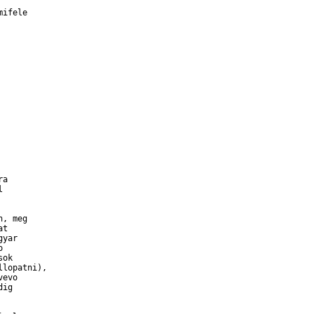
ifele

a 



, meg

t

yar



ok

lopatni), 

evo

ig
