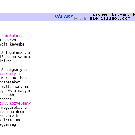
VÁLASZ
Feladó:
 ramutatni,
 nevezni....

olt kevesbe

A fogalomzavar

5 ev mulva mar

tikai

asarhelyi:
Mar 1941-ben

ospatakot

volt, mint az

g 20% a magyar

tovabbi

t. A kozvelemny
magyarokat a

ben majdnem

aszerzik

ulcsa. Ha

gyarsag
