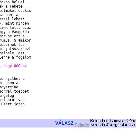
okon beluel

k a Fekete

elmeket csakis

abban: a

ssal lehet!

, mint minden

i<< lett, azaz

gy a Vasgarda

ar be ezt a

umus. S amikor

dbarmok (az

n jatsszak ezt

eloele, azt

enne a fogalom

, hogy 800 ev
ennyithet a

enesen a

gyerejue

orral toebbet

ngeteg

rtasrol van

Ezert jozan

VÁLASZ
Feladó: