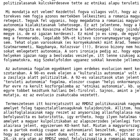
politizalasanak kulcskerdeseve tette az etnikai alapu teruleti 
 Mi mondatja ezt velem? Kezdettol fogva vilagos volt, hogy az a
torekves nem fogja azonos mertekben lelkesiteni a romania magya
retegeit. Tegyuk fel ugyanis, hogy megadatna a romaniai magyars
autonomia kialakitasanak lehetosege. Ez azt jelentene, hogy a k
megye, Hargita es Kovaszna elhetne a lehetoseggel (nagy joindul
megye is, de ez igazan kerdeses). Ez mind jo es szep, de egyalt
meg a fennmarado, legalabb 50%-ot kitevo szorvanymagyarsag egye
sem. Tehat olyan varosoknak (es kornyekuknek) mint Arad, Temesv
Szatmarnemeti, Nagybanya, Kolozsvar (!!), Brasso bizony nem hoz
sokat emlegetett autonomia. A sors ironiaja pedig az, hogy eppe
helyeken igazan nagy a beolvadas veszelye, itt lenne szukseg az
folyamatokra, mig Szekelyfoldon ugyanez sokkal kevesbe jellemzo
 Az autonomia fogalom egyebkent igen erdekes evolucion ment ker
szotaraban. A 90-es evek elejen a "kulturalis autonomia" volt a
a zaszlaja alatt politizaltak. A 92-es valasztasok utan jelent 
"teruleti autonomia" fogalma, eloszor csupan "helyi onkormanyza
Par evre ra kerult kozforgalomba az "etnikai autonomia", kb. ug
egyre tobbet kezdtunk hallani Del-Tirolrol. Sajnos, amint a jel
mutatja, ez az evolucio zsakutcaba vezetett.

 Termeszetesen itt kozrejatszott az RMDSZ politikusainak nagyme
amelyet foleg tapasztalatlansaguknak tulajdonitok. Allitom, hog
allasfoglalasainak nagy reszet az anyaorszag allasfoglalasa nag
befolyasolta es batoritotta, igy ertheto, hogy ilyen hatalmas v
amelyet a magyar kulpolitikaban az alapszerzodes jelenlegi form
alairasa jelent, egyszeruen KO-kent hat. Miutan a magyarorszagi
es a partok evekig csupan az autonomiarol beszeltek, egyszer cs
hogy az egesz csak suket duma volt. Az az erzesem, eljott az id
24.-ik ora utan az RMDSZ vegul felulvizsgalja a romaniai magyar