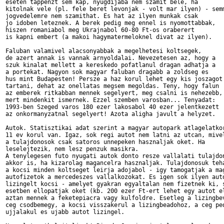
eseten tappenzt sem kap, nyugdijaba nem szamit bele, ha 

kitolnak vele (pl. fele beret levonjak - volt mar ilyen) - semm
jogvedelemre nem szamithat. Es hat az ilyen munkak csak 

jo idoben leteznek. A berek pedig meg ennel is nyomottabbak, 

hiszen romaniabol meg Ukrajnabol 60-80 Ft-os oraberert

is kapni embert (a makoi hagymatermeloknel divat az ilyen).

Faluban valamivel alacsonyabbak a megelhetesi koltsegek, 

de azert annak is vannak arnyoldalai. Nevezetesen az, hogy a 

szuk kinalat mellett a kereskedo pofatlanul dragan adhatja a 

a portekat. Nagyon sok magyar faluban dragabb a zoldseg es 

hus mint Budapesten! Persze a haz korul lehet egy kis joszagot

tartani, dehat az onellatas megsem megoldas. Teny, hogy falun

az emberek ritkabban mennek segelyert, meg csalni is nehezebb,

mert mindenkit ismernek. Ezzel szemben varosban... Tenyadat:

1993-ben Szeged varos 180 ezer lakosabol 40 ezer jelentkezett

az onkormanyzatnal segelyert! Azota aligha javult a helyzet. 

Autok. Statisztikai adat szerint a magyar autopark atlagelatkor
11 ev korul van. Igaz, sok regi autot nem latni az utcan, mivel
a tulajdonosok csak satoros unnepeken hasznaljak oket. Ha 

leselejtezik, nem lesz penzuk masikra. 

A tenylegesen futo nyugati autok donto resze vallalati tulajdon
akkor is, ha kizarolag magancelra hasznaljak. Tulajdonosuk teha
a kocsi minden koltseget leirja adojabol - igy tamogatjak a mag
autofizetok a mercedeszes vallalkozokat. Es igen sok ilyen auto
lizingelt kocsi - amelyet gyakran egyaltalan nem fizetnek ki, s
esetben ellopatjak oket (kb. 200 ezer Ft-ert lehet egy autot el
aztan mennek a feketepiacra vagy kulfoldre. Esetleg a lizingbev
ceg csodbemegy, a kocsi visszakerul a lizingbeadohoz, a ceg ped
ujjalakul es ujabb autot lizingel. 
