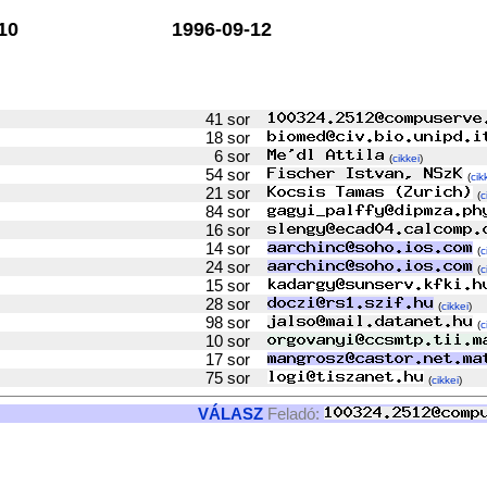
10
1996-09-12
41 sor
18 sor
6 sor
(
cikkei
)
54 sor
(
cik
21 sor
(
c
84 sor
16 sor
14 sor
(
c
24 sor
(
c
15 sor
28 sor
(
cikkei
)
98 sor
(
c
10 sor
17 sor
75 sor
(
cikkei
)
VÁLASZ
Feladó: