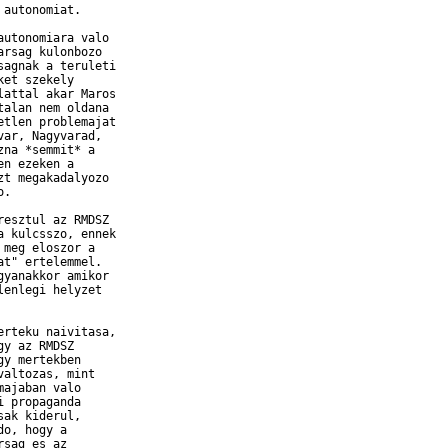
autonomiat.

utonomiara valo

rsag kulonbozo

agnak a teruleti

et szekely

attal akar Maros

alan nem oldana

tlen problemajat

ar, Nagyvarad,

na *semmit* a

n ezeken a

t megakadalyozo

.

esztul az RMDSZ

 kulcsszo, ennek

meg eloszor a

t" ertelemmel.

yanakkor amikor

enlegi helyzet

rteku naivitasa,

y az RMDSZ

y mertekben

altozas, mint

ajaban valo

 propaganda

ak kiderul, 

o, hogy a 

sag es az 
