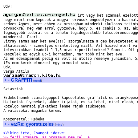
Udv!

 irt vagy ket szammal ezelott
hogy miert nem kepesek a magyar orvosok engedelyezni a hasznala
kedves Agnes, mert ebben az orszagban mindenki (kulonos tekinte
orvosokra) meg van arrol gyozodve, hogy o, es csakis o, az, aki
legnagyobb tudora, es a leheto legidegesitobb felsobbrendusegge
mindenrol. Ezert.

Vitray Tamas mar ket eve(!!!) szorgalmazza a gep bevezeteset es
alkalmazast - szemelyes erintettseg miatt. Azt hiszed elert val
televiziokban leadott 1-1,5 oras riportfilmekkel? Semmit. Ott p
keszulek az egyik Bp-i korhazban, mar tobb mint ket eve.

Az en edesapamnak pedig ez volt az utolso remenye juniusban. 51
(Es nem kerek elnezest egy orvostol sem.)

Udv,

+
-
GRAFFITI
(
mind
)
Sziasztok!

Erdekelnenek szamitogeppel kapcsolatos graffitik es aranykopese
Ha tudtok ilyeneket, akkor irjatok, es ha lehet, minel elobb, m
kozelgo nevnapi plakathoz lenne rajuk szuksegem.

A valaszokat maganba kerem.

+
-
va:Re: gyorstuzeles
(
mind
)
>Viking irta, Csangot idezve:
>> ferfi szamara: az orgazmus nem cel, a