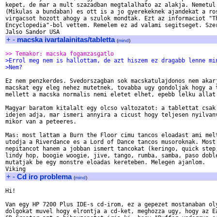
kepet, de mar a mult szazadban megtalalhato az alakja. Nemetul 
(Mikulas a bundaban) es ott is a jo gyerekeknek ajandekat a ros
virgacsot hozott ahogy a szulok mondtak. Ezt az informaciot "Th
Encyclopedia"-bol vettem. Remelem ez ad valami segitseget. Szer
+
-
macska ivartalainitas/tabletta
(
mind
)
>> Temakor: macska fogamzasgatlo
>Errol meg nem is hallottam, de azt hiszem ez dragabb lenne mi
>Nem?
Ez nem penzkerdes. Svedorszagban sok macskatulajdonos nem akarj
macskat egy eleg nehez mutetnek, tovabba ugy gondoljak hogy a t
mellett a macska normalis nemi eletet elhet, epebb lelku allat 
Magyar baratom kitalalt egy olcso valtozatot: a tablettat csak 
idejen adja, mar ismeri annyira a cicust hogy teljesen nyilvanv
mikor van a peteeres.

Mas: most lattam a Burn the Floor cimu tancos eloadast ami melt
utodja a Riverdance es a Lord of Dance tancos musoroknak. Most 
nepitancot hanem a jobban ismert tancokat (keringo, quick step,
lindy hop, boogie woogie, jive, tango, rumba, samba, paso doble
mutatjak be egy monstre eloadas kereteben. Melegen ajanlom.

+
-
Cd iro problema
(
mind
)
Hi!

Van egy HP 7200 Plus IDE-s cd-irom, ez a gepezet mostanaban oly
dolgokat muvel hogy elrontja a cd-ket, meghozza ugy, hogy az Ea