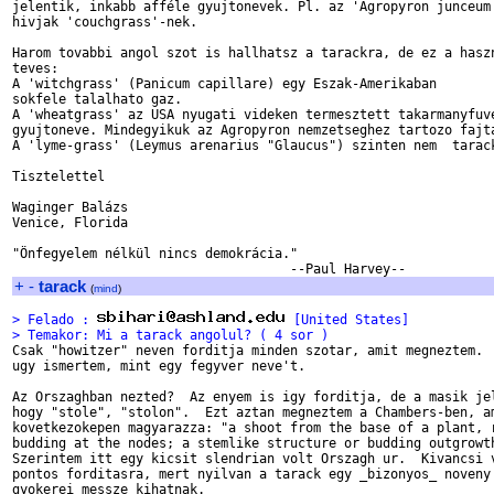
jelentik, inkabb afféle gyujtonevek. Pl. az 'Agropyron junceum'
hivjak 'couchgrass'-nek.

Harom tovabbi angol szot is hallhatsz a tarackra, de ez a haszn
teves:

A 'witchgrass' (Panicum capillare) egy Eszak-Amerikaban

sokfele talalhato gaz.

A 'wheatgrass' az USA nyugati videken termesztett takarmanyfuve
gyujtoneve. Mindegyikuk az Agropyron nemzetseghez tartozo fajta
A 'lyme-grass' (Leymus arenarius "Glaucus") szinten nem  tarack
Tisztelettel

Waginger Balázs

Venice, Florida

"Önfegyelem nélkül nincs demokrácia."

+
-
tarack
(
mind
)
> Felado : 
 [United States]
> Temakor: Mi a tarack angolul? ( 4 sor )

Csak "howitzer" neven forditja minden szotar, amit megneztem.  
ugy ismertem, mint egy fegyver neve't.

Az Orszaghban nezted?  Az enyem is igy forditja, de a masik jel
hogy "stole", "stolon".  Ezt aztan megneztem a Chambers-ben, am
kovetkezokepen magyarazza: "a shoot from the base of a plant, r
budding at the nodes; a stemlike structure or budding outgrowth
Szerintem itt egy kicsit slendrian volt Orszagh ur.  Kivancsi v
pontos forditasra, mert nyilvan a tarack egy _bizonyos_ noveny 
gyokerei messze kihatnak.
