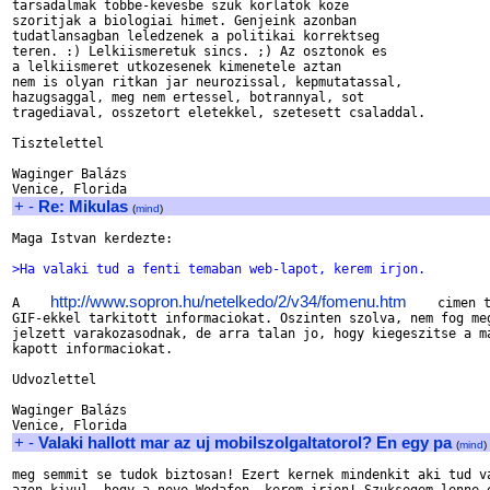
tarsadalmak tobbe-kevesbe szuk korlatok koze

szoritjak a biologiai himet. Genjeink azonban

tudatlansagban leledzenek a politikai korrektseg

teren. :) Lelkiismeretuk sincs. ;) Az osztonok es

a lelkiismeret utkozesenek kimenetele aztan

nem is olyan ritkan jar neurozissal, kepmutatassal,

hazugsaggal, meg nem ertessel, botrannyal, sot

tragediaval, osszetort eletekkel, szetesett csaladdal.

Tisztelettel

Waginger Balázs

+
-
Re: Mikulas
(
mind
)
Maga Istvan kerdezte:

>Ha valaki tud a fenti temaban web-lapot, kerem irjon.
http://www.sopron.hu/netelkedo/2/v34/fomenu.htm
A    
    cimen t
GIF-ekkel tarkitott informaciokat. Oszinten szolva, nem fog meg
jelzett varakozasodnak, de arra talan jo, hogy kiegeszitse a ma
kapott informaciokat.

Udvozlettel

Waginger Balázs

+
-
Valaki hallott mar az uj mobilszolgaltatorol? En egy pa
(
mind
)
meg semmit se tudok biztosan! Ezert kernek mindenkit aki tud va