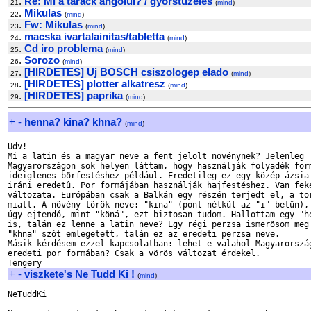
.
Re: Mi a tarack angolul? / gyorstuzeles
21
(
mind
)
.
Mikulas
22
(
mind
)
.
Fw: Mikulas
23
(
mind
)
.
macska ivartalainitas/tabletta
24
(
mind
)
.
Cd iro problema
25
(
mind
)
.
Sorozo
26
(
mind
)
.
[HIRDETES] Uj BOSCH csiszologep elado
27
(
mind
)
.
[HIRDETES] plotter alkatresz
28
(
mind
)
.
[HIRDETES] paprika
29
(
mind
)
+
-
henna? kina? khna?
(
mind
)
Üdv!

Mi a latin és a magyar neve a fent jelölt növénynek? Jelenleg

Magyarországon sok helyen láttam, hogy használják folyadék form
ideiglenes bõrfestéshez például. Eredetileg ez egy közép-ázsiai
iráni eredetû. Por formájában használják hajfestéshez. Van feke
változata. Európában csak a Balkán egy részén terjedt el, a tör
miatt. A növény török neve: "kina" (pont nélkül az "i" betûn), 
úgy ejtendó, mint "köná", ezt biztosan tudom. Hallottam egy "he
is, talán ez lenne a latin neve? Egy régi perzsa ismerõsöm meg 
"khna" szót emlegetett, talán ez az eredeti perzsa neve.

Másik kérdésem ezzel kapcsolatban: lehet-e valahol Magyarország
eredeti por formában? Csak a vörös változat érdekel.

+
-
viszkete's Ne Tudd Ki !
(
mind
)
NeTuddKi
