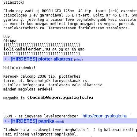
Sziasztok!

Elado egy vadi uj BOSCH GEX 125mm  AC tip. ipari (kek) excentri
csiszologep 1 ev garanciaval 35 E Ft-ert. Bolti ar 45 E Ft. Sva
gyartmany, jelenleg a piacon levo leghatekonyabb kezi csiszolo,
az excentrikus mozgas mellett forgo mozgast is vegez, porzsak

csatlakoztathato ra. Termeszetesen fordulatszam szabalyzos.

Udv!

OliApa

 06 20 92-69-959

+
-
[HIRDETES] plotter alkatresz
(
mind
)
Hello mindenki!

Keresek Calcomp 2036 tip. plotterhez

turret-et. Nevezhetjük tornyocskának is,

a tollak befogasara, tarolasara valo alkatresz.

minden megoldas erdekel

Maganba is 
____________________________________________________________

http://egon.gyaloglo.hu
EGON - az ingyenes levelezorendszer  
+
-
[HIRDETES] paprika
(
mind
)
Eladnám sajat szuksegletemet meghalado 1- 2 kg kalocsai orolt p
Hazi minoseg valogatott paprikabol.
