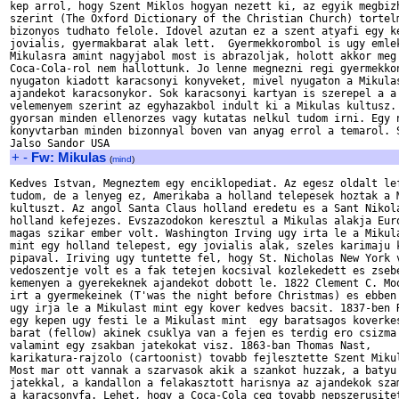
kep arrol, hogy Szent Miklos hogyan nezett ki, az egyik megbizh
szerint (The Oxford Dictionary of the Christian Church) tortelm
bizonyos tudhato felole. Idovel azutan ez a szent atyafi egy ke
jovialis, gyermakbarat alak lett.  Gyermekkorombol is ugy emlek
Mikulasra amint nagyjabol most is abrazoljak, holott akkor meg 
Coca-Cola-rol nem hallottunk. Jo lenne megnezni regi gyermekkon
nyugaton kiadott karacsonyi konyveket, mivel nyugaton a Mikulas
ajandekot karacsonykor. Sok karacsonyi kartyan is szerepel a a 
velemenyem szerint az egyhazakbol indult ki a Mikulas kultusz. 
gyorsan minden ellenorzes vagy kutatas nelkul tudom irni. Egy n
konyvtarban minden bizonnyal boven van anyag errol a temarol. S
+
-
Fw: Mikulas
(
mind
)
Kedves Istvan, Megneztem egy enciklopediat. Az egesz oldalt lef
tudom, de a lenyeg ez, Amerikaba a holland telepesek hoztak a M
kultuszt. Az angol Santa Claus holland eredetu es a Sant Nikola
holland kefejezes. Evszazodokon keresztul a Mikulas alakja Euro
magas szikar ember volt. Washington Irving ugy irta le a Mikula
mint egy holland telepest, egy jovialis alak, szeles karimaju k
pipaval. Iriving ugy tuntette fel, hogy St. Nicholas New York v
vedoszentje volt es a fak tetejen kocsival kozlekedett es zsebe
kemenyen a gyerekeknek ajandekot dobott le. 1822 Clement C. Moo
irt a gyermekeinek (T'was the night before Christmas) es ebben 
ugy irja le a Mikulast mint egy kover kedves bacsit. 1837-ben R
egy kepen ugy festi le a Mikulast mint  egy baratsagos koverkes
barat (fellow) akinek csuklya van a fejen es terdig ero csizma 
valamint egy zsakban jatekokat visz. 1863-ban Thomas Nast,

karikatura-rajzolo (cartoonist) tovabb fejlesztette Szent Mikul
Most mar ott vannak a szarvasok akik a szankot huzzak, a batyu 
jatekkal, a kandallon a felakasztott harisnya az ajandekok szam
a karacsonyfa. Lehet, hogy a Coca-Cola ceg tovabb nepszerusitet