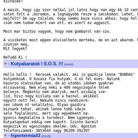
kiutesek?

A masik, hogy igy szor nelkul jol latni hogy van egy kb 10 cent
sotet folt a ,boromon, a legnagyobb resze a zacskomon. Lehet, h
majfolt? De ugy talalom, hogy semmi koze nincs ahhoz, hogy hol 
csak nem tudom miert van ott, es azert ez aggaszt.

Most mar biztos vagyok, hogy nem gombarol van szo.

A viszketes most eppen elviselheto merteku, de en azt akarom, h
szunjon meg.

Mit tegyek?

+
-
Kutyabaratok ! S.O.S. !!!
(
mind
)
Hallo hallo !  Keresek valakit, aki jo gazdija lenne "BUNDAS"

kutyanknak. O kuvasz fiu kutyak. 4 es fel eves. Nalunk

hazorzo statuszban van, de az utobbi idoben gyakran

elcsavarog. Nem eleg neki a 400 negyszogole telek

belseje. Megkotni nem akarjuk, mert ezidaig sze-

lid, hisz negy kislany van a haznal, akikkel

egyutt nott fel. Nekunk nincs rendszere-

sen idonk ot setaltatni. Olyan gazdira

biznank tehat, akinek lenne tobb ideje

vele foglalkozni, mert ugy egyebkent na-

gyonis meghalalna a torodest. Nem igyenyes.

Kutyatapokat eddig nem kapott. Szinte barmit

megeszik es egeszseges okelme. Udv, Agoston

+
-
hipertermia#2
(
mind
)