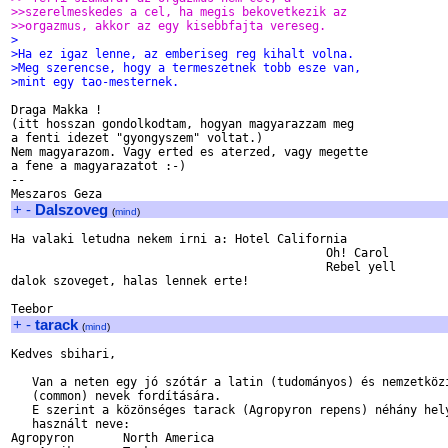
>>szerelmeskedes a cel, ha megis bekovetkezik az
>>orgazmus, akkor az egy kisebbfajta vereseg.
>
>Ha ez igaz lenne, az emberiseg reg kihalt volna.
>Meg szerencse, hogy a termeszetnek tobb esze van,
>mint egy tao-mesternek.
Draga Makka !

(itt hosszan gondolkodtam, hogyan magyarazzam meg

a fenti idezet "gyongyszem" voltat.)

Nem magyarazom. Vagy erted es aterzed, vagy megette

a fene a magyarazatot :-)

--

+
-
Dalszoveg
(
mind
)
Ha valaki letudna nekem irni a: Hotel California

                                             Oh! Carol

                                             Rebel yell

dalok szoveget, halas lennek erte!

+
-
tarack
(
mind
)
Kedves sbihari,

   Van a neten egy jó szótár a latin (tudományos) és nemzetközi
   (common) nevek fordítására.

   E szerint a közönséges tarack (Agropyron repens) néhány hely
   használt neve:

Agropyron       North America
