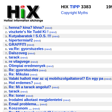
HIX
TIPP
3383
19
Copyright Myths
.
henna? kina? khna?
1
(
mind
)
.
viszkete's Ne Tudd Ki !
2
(
mind
)
.
Kutyabaratok ! S.O.S. !!!
3
(
mind
)
.
hipertermia#2
4
(
mind
)
.
GRAFFITI
5
(
mind
)
.
va:Re: gyorstuzeles
6
(
mind
)
.
Dalszoveg
7
(
mind
)
.
tarack
8
(
mind
)
.
re vilagvege
9
(
mind
)
.
Olimpiai eredmenyek
10
(
mind
)
.
Re: gyorstuzeles
11
(
mind
)
.
Re: Mikulas
12
(
mind
)
.
Valaki hallott mar az uj mobilszolgaltatorol? En egy pa
13
(
mind
)
.
Hol erdemes?
14
(
mind
)
.
Re: Mi a tarack angolul?
15
(
mind
)
.
tarack
16
(
mind
)
.
Re: toner
17
(
mind
)
.
Irodalmi alkotast megjelentetni
18
(
mind
)
.
Email problema...
19
(
mind
)
.
Koszonom ...
20
(
mind
)