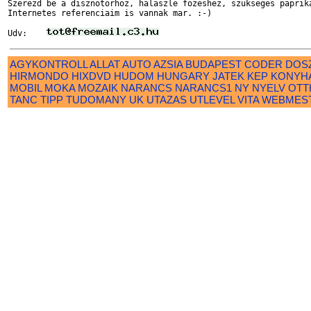
Szerezd be a disznotorhoz, halaszle fozeshez, szukseges paprika
Internetes referenciaim is vannak mar. :-)

Udv:    
AGYKONTROLL
ALLAT
AUTO
AZSIA
BUDAPEST
CODER
DOS
HIRMONDO
HIXDVD
HUDOM
HUNGARY
JATEK
KEP
KONYH
MOBIL
MOKA
MOZAIK
NARANCS
NARANCS1
NY
NYELV
OTT
TANC
TIPP
TUDOMANY
UK
UTAZAS
UTLEVEL
VITA
WEBMES