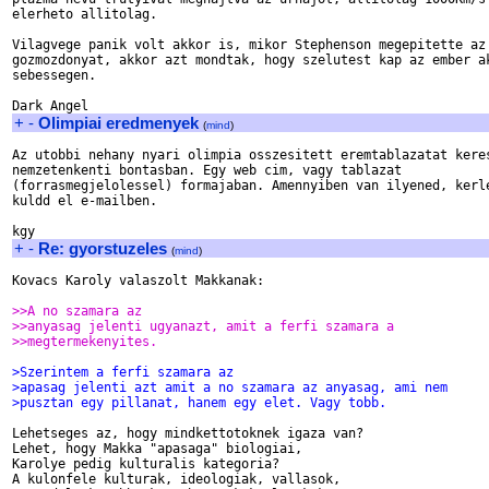
elerheto allitolag.

Vilagvege panik volt akkor is, mikor Stephenson megepitette az 
gozmozdonyat, akkor azt mondtak, hogy szelutest kap az ember ak
sebessegen.

+
-
Olimpiai eredmenyek
(
mind
)
Az utobbi nehany nyari olimpia osszesitett eremtablazatat keres
nemzetenkenti bontasban. Egy web cim, vagy tablazat

(forrasmegjelolessel) formajaban. Amennyiben van ilyened, kerle
kuldd el e-mailben.

+
-
Re: gyorstuzeles
(
mind
)
Kovacs Karoly valaszolt Makkanak:

>>A no szamara az
>>anyasag jelenti ugyanazt, amit a ferfi szamara a
>>megtermekenyites.
>Szerintem a ferfi szamara az
>apasag jelenti azt amit a no szamara az anyasag, ami nem
>pusztan egy pillanat, hanem egy elet. Vagy tobb.
Lehetseges az, hogy mindkettotoknek igaza van?

Lehet, hogy Makka "apasaga" biologiai,

Karolye pedig kulturalis kategoria?

A kulonfele kulturak, ideologiak, vallasok,
