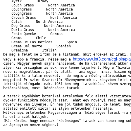
    Ayrik       Turkey

    Couch Grass       North America

    Couchgrass       North America

    Coughgrass       North America

    Crouch Grass       North America

    Cutch       North America

    Dog Grass       North America

    Durfa Grass       North America

    Echte Quecke       German

    Grama       Chile

    Grama De Las Boticas       Spain

    Grama Del Norte       Spanish

    Gramigna       Italian

De még a felét se írtam le a listának, akit érdekel az iraki, a
http://www.int3.com/cgi-bin/pla
vagy a épp a francia, nézze meg a 
címen. Magyar nevek sajna nincsenek, de ha utánanéznénk akkor m
ilyen kis országban is sok neve lenne tájanként. Még a "hivatal
neve is megváltozott pár év alatt, - ami ugyan nincs, hiszen ép
találták ki a latin neveket, - de mégis a növényhatározókban va
megjelent Priszter Szaniszló: Növényneveink c. könyvben leírt n
tekintjük elfogadottnak. 1951-ben még 'tarackbúza' néven szerep
határozókban, most 'közönséges tarack'.

A tarack egyébként botanikai értelemben föld alatti vízszintese
gyökér funkciókra módosult szár. Tehát egy növényi rész és nagy
növénynek van ilyenje. Én nem jól tudok angolul, de lehet, hogy
általad említett szótár is ilyen értelemben használja.

Hétköznapi értelemben Magyarországon a 'közönséges tarack'-ra g
ha ezt a szót halljuk.

(Más kérdés, hogy nemcsak "közönséges" tarack van hanem még sok
az Agropyron nemzetségben.)
