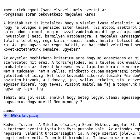
<nem ertek egyet Csang elvevel, mely szerint az

<orgazmus soran bekovetkezo magomles karos

A kinaiak azt is kitalaltak hogy a vizelet ivasa eletelixir. Az
hogy ha levagod a peniszed isten leszel. (Ez utobbi szektarol i
ha megadom a cimet, megint azzal vadolnak majd hogy az ujsagunk
"nyustolom") Nezd, barmilyen ostobasagra, a magomles karossagav
talalni lehet egy regi kinai (romai, hindu, hetita) bolcsot aki
ra. Az ipse ugyan mar regen halott, de hat ebbol veletlenul sem
kovetkeztethetunk semmire, ugyebar?

Az egyetlen megbizhato kriterium arra hogy mi egeszseges es mi 
szervezeted mit erez. A torzsfejlodes, es a tuleles sok evmilli
probatetelen az elvezet keresese es a fajdalom kerulese vezerel
Nem a tudomany, nem a vallas; mindketto csupan magyarazni proba
jutottunk el idaig. Ezt tobb kevesebb sikerrel teszik; *minden*
oszinten hiszunk, a tudomany, jog, vallas, erkolcs, stb. osszes
egyszer kiderul hogy teves. Viszont amitol ma faj a tomporunk a
ugyanugy fajni fog.

Tehat: ami jol esik, anelkul hogy beteg legyel utana: egeszsege
nagyszeru. Hogy miert? Nem mindegy ?

+
-
Mikulas
(
mind
)
Kedves Istvan,  A Mikulas o"salakja Szent Miklos, angolul St. N
a tortenet szerint Lycia-ban Myra puspoke volt. Az orthodox egy
nepszeru, valamint Oroszorszagban is. A rege szerint jolelku, a
segito ember volt. Innen kell kiindulni. Tudomasom szerint ninc