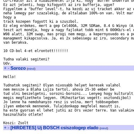
CD-Creator azt a hibauzenetet irja ki, hogy "Buffer underrun oc
Ez azt jelenti, hogy kifogyott az iro bufferja, ugye?

Figyeltem a "buffer level"-t, ha kezdi az uj tracket akkor az e
neha lemegy par szazalekig, de altalaban 100%-on van. Volt mar 
hogy a

track kozepen fogyott ki a szuszbol.

Ez eleg erdekes, mert a gep Cel400A, 32M SDRam, 8.4 G Winyo (A 
teszt azt mondja, hogy a nagy fajlokat tobb mint 6 000Kb/s-el o
W98 alatt, 32M swap, mas progi nem megy, a kepernyovedo es a po
managment kikapcsolva. Ja, es 2x sebessegu az iro, secondary ma
van berakva.

10 CD-bol 4-et elrontott!!!!!!!

Tudna valaki segiteni?

+
-
Sorozo
(
mind
)
Hello!

Tudnatok segiteni? Olyan nivosabb helyet keresek valahol

nem messze a Blaha Lujza tertol, ahova 25-30 ember be

tud ulni beszelgetni, sorozni-borozni... Lenyeg hogy kulturalt,
megis megfizetheto legyen. (Miheztartas vegett: osztondijbol)

Jo lenne ha nemdohanyzo resz is volna, mert tobbsegeben

ilyen emberek mennenek. Tulajdonkepp megfelel masutt is,

ha este gyorsan el lehet jutni az Ors vezer terre. Van valakine
hasznalhato otlete?

+
-
[HIRDETES] Uj BOSCH csiszologep elado
(
mind
)