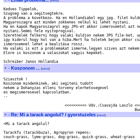
(
mind
)
Kedves Tippelok,

Szugseg van a segitsegtekre.

A problema a kovetkezo. Ha en Hollandiabol egy jpg. filet kuldo
Magyaroszagra azt minden zokkenes nelkul ki lehet nyitani.

Ha en kapok Magyaroszagrol egy JPG-et akkor ismerosemtol azt ne
nyitani.Semmi fele nyitoprogival.

Szeretnelek felkerni hogy valaki kuldjon nekem JPG file-ket, ug
igy kiderul hogy hol van a hiba.Mert ha toletek bejon akkor csa
ismerosemnel lehet a bealitása rossz.

Ha valaki is ezt a problemakat ismerne,legyen szives azt nekem 
Elore is koszonom a valaszokat vagyis kepeket.

+
-
Koszonom ...
(
mind
)
Sziasztok !

Koszonom mindenkinek, aki segiteni tudott

nekem a Dohanyzas elleni torveny elerhetosegevel

es megismeresevel kapcsolatban.

--

                            <<<<<<<<<> Udv.:Csavajda Laszlo <>>
+
-
Re: Mi a tarack angolul? / gyorstuzeles
(
mind
)
<Mi a tarack angolul?

Tarackfu (tarackbuza), Agropyron repens:

couch-grass, lyme-grass, dog-grass, quick-grass, wheat-grass
