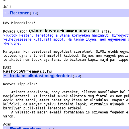
+
-
Re: toner
(
mind
)
Udv Mindenkinek!

Kovacs Gabor 
>Tudtok Pesten, lehetoleg a Blaha kornyeken hasznalt, kifogyot
>elhelyezesere kulturalt modot. Ha lenne ilyen, nem egyenesen 
>kerulne.
Ha igazan kornyezetbarat megoldast szeretnel, SzVSz elobb egysz
toltesd ujra a tonert mielott kidobod. Sajnos nem vagyok pesti,
lerakatot nem tudok ajanlani, de biztosan kapsz majd par tippet
+
-
Irodalmi alkotast megjelentetni
(
mind
)
Kedves Tipp-elok!

    Azirant erdeklodom, hogy verseket, illetve novellakat hol l
megjelentetni. Az irodalmi muvek alkotoja meg fiatal es nem pub
eddig soha sehol, ezert nehez egy kisse az elindulas. Magyar es
kulfoldi, de magyar nyelvu irodalmi lapok, virtualis ujsagok, v
barmilyen publikalasi lehetoseg erdekel.

    A valaszokat magan e-mail formajaban is szivesen fogadom es
varom.

+
-
Email problema...