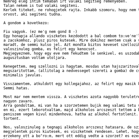
Nemreg eleg intim temaban irt valaki segitseg remenyeben.

Talan nekem is tud valaki segiteni.

Kerlek titeket, ne rohogjetek rajta. Inkabb szomoru, hogy nem t
orvost, aki segiteni tudna.

A gondom a kovetkezo:

Fiu vagyok. (ez me'g nem gond 8 -)

Egy honapja allando viszketes kezdodott a bal combom to:ve'ne'l
a zacskomhoz, plusz piros kutesek. Mire dokihoz mentem csak a v
maradt, de semmi kulso jel. Azt mondta biztos keveset szellozik
valoszinuleg gomba, es felirt egy kenocsot.

Megjegyeznem, hogy egy eve nem fekudtem le senkivel, es uszodab
augusztusban voltam utoljara.

Kenegettem, meg szellozni is hagytam, mosdas utan hajszaritoval
megszaritottam, (allitolag a nedvesseget szereti a gomba) de cs
minimalis javulas.

Visszamentem, atkuldott egy kollegajahoz, az felirt egy masik k
Semmi hatas.

Most mar nem mentem vissza. A viszketes azota nagyobb teruletre
nagyon zavaro.

Arra gondoltam, mi van ha a szorzetemen bujik meg valami tetu v
en mi, ezert leborotvaltam, majd alkoholos arcszeszt tettem a b
peniszem vegen kivul mindenhova, hatha az alkohol fertotlenit. 
tortent.

Nos, valoszinuleg a tegnapi alkoholos arcszesz hatasara, de szi
megjelentek piros kiutesek, es viszketnek rendesen. Lehet, hogy
erzekeny ott a bo"ro:m, mert ott eddig vedte a szorzet? es ezer