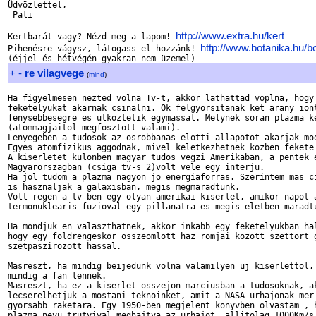
Üdvözlettel,

 Pali

http://www.extra.hu/kert
Kertbarát vagy? Nézd meg a lapom! 
http://www.botanika.hu/bo
Pihenésre vágysz, látogass el hozzánk! 
+
-
re vilagvege
(
mind
)
Ha figyelmesen nezted volna Tv-t, akkor lathattad voplna, hogy 
feketelyukat akarnak csinalni. Ok felgyorsitanak ket arany iont
fenysebbesegre es utkoztetik egymassal. Melynek soran plazma ke
(atommagjaitol megfosztott valami).

Lenyegeben a tudosok az osrobbanas elotti allapotot akarjak mod
Egyes atomfizikus aggodnak, mivel keletkezhetnek kozben fekete 
A kiserletet kulonben magyar tudos vegzi Amerikaban, a pentek e
Magyarorszagban (csiga tv-s 2)volt vele egy interju.

Ha jol tudom a plazma nagyon jo energiaforras. Szerintem mas ci
is hasznaljak a galaxisban, megis megmaradtunk.

Volt regen a tv-ben egy olyan amerikai kiserlet, amikor napot a
termonuklearis fuzioval egy pillanatra es megis eletben maradtu
Ha mondjuk en valaszthatnek, akkor inkabb egy feketelyukban hal
hogy egy foldrengeskor osszeomlott haz romjai kozott szettort g
szetpaszirozott hassal.

Masreszt, ha mindig beijedunk volna valamilyen uj kiserlettol, 
mindig a fan lennek.

Masreszt, ha ez a kiserlet osszejon marciusban a tudosoknak, ak
lecserelhetjuk a mostani teknoinket, amit a NASA urhajonak mer 
gyorsabb raketara. Egy 1950-ben megjelent konyvben olvastam , h
plazma nevu trutyival meghajtva az urhajot, allitolag 1000Km/s 