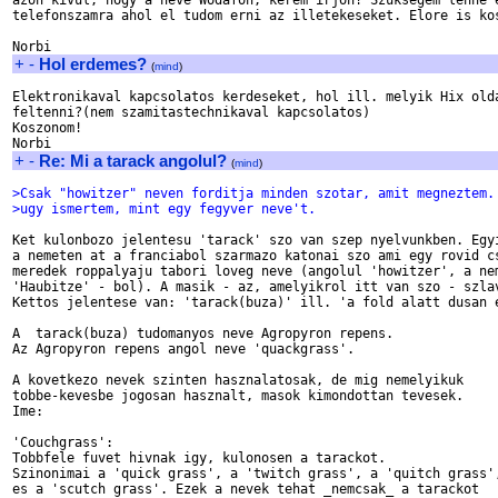
azon kivul, hogy a neve Wodafon, kerem irjon! Szuksegem lenne e
telefonszamra ahol el tudom erni az illetekeseket. Elore is kos
+
-
Hol erdemes?
(
mind
)
Elektronikaval kapcsolatos kerdeseket, hol ill. melyik Hix olda
feltenni?(nem szamitastechnikaval kapcsolatos)

Koszonom!

+
-
Re: Mi a tarack angolul?
(
mind
)
>Csak "howitzer" neven forditja minden szotar, amit megneztem.
>ugy ismertem, mint egy fegyver neve't.
Ket kulonbozo jelentesu 'tarack' szo van szep nyelvunkben. Egyi
a nemeten at a franciabol szarmazo katonai szo ami egy rovid cs
meredek roppalyaju tabori loveg neve (angolul 'howitzer', a nem
'Haubitze' - bol). A masik - az, amelyikrol itt van szo - szlav
Kettos jelentese van: 'tarack(buza)' ill. 'a fold alatt dusan e
A  tarack(buza) tudomanyos neve Agropyron repens.

Az Agropyron repens angol neve 'quackgrass'.

A kovetkezo nevek szinten hasznalatosak, de mig nemelyikuk

tobbe-kevesbe jogosan hasznalt, masok kimondottan tevesek.

Ime:

'Couchgrass':

Tobbfele fuvet hivnak igy, kulonosen a tarackot.

Szinonimai a 'quick grass', a 'twitch grass', a 'quitch grass',
es a 'scutch grass'. Ezek a nevek tehat _nemcsak_ a tarackot
