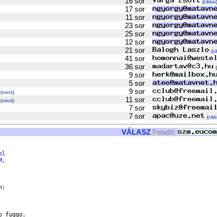
16 sor
(
cikkei
17 sor
11 sor
23 sor
25 sor
12 sor
21 sor
(
ci
41 sor
36 sor
(
9 sor
5 sor
9 sor
(
mind
)
11 sor
(
mind
)
7 sor
7 sor
(
cikk
VÁLASZ
Feladó:
ol
M,
:

 fuggo.
