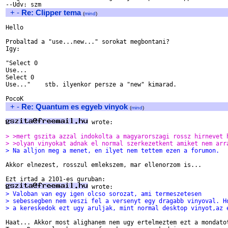
+
-
Re: Clipper tema
(
mind
)
Hello

Probaltad a "use...new..." sorokat megbontani?

Igy:

"Select 0

Use...

Select 0

Use..."    stb. ilyenkor persze a "new" kimarad.

+
-
Re: Quantum es egyeb vinyok
(
mind
)
 wrote:

> >mert gszita azzal indokolta a magyarorszagi rossz hirnevet 
> >olyan vinyokat adnak el normal szerkezetkent amiket nem arr
> Na alljon meg a menet, en ilyet nem tettem ezen a forumon.
Akkor elnezest, rosszul emlekszem, mar ellenorzom is...

> Valoban van egy igen olcso sorozat, ami termeszetesen
> sebessegben nem veszi fel a versenyt egy dragabb vinyoval. H
> a kereskedok ezt ugy aruljak, mint normal desktop vinyot,az 
Haat... Akkor most alighanem nem ugy ertelmeztem ezt a mondatot