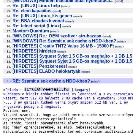
.
[WINDOWS] Minden masodik oldal nyomtatasa...
21
(
mind
)
.
Re: [LINUX] Linux help
22
(
mind
)
.
Re: elem kapacitas
23
(
mind
)
.
Re: [LINUX] Linux_kis gepen
24
(
mind
)
.
Re: BSA-eloadas kivonat
25
(
mind
)
.
Re: telnet script [Linux]
26
(
mind
)
.
Maxtor+Quantum
27
(
mind
)
.
[WINDOWS] Re.: OEM szoftver atruhazasa
28
(
mind
)
.
[WINDOWS] Re: Szamit a sok cache a HDD-kben?
29
(
mind
)
.
[HIRDETES] Creativ TNT2 Value 16 MB - 15000 Ft
30
(
mind
)
.
[HIRDETES] hirdetes
31
(
mind
)
.
[HIRDETES] Syquest Syjet 1.5 GB-os meghajto + 1 DB 1.5
32
.
[HIRDETES] Syquest Syjet 1.5 GB-os meghajto + 1 DB 1.5
33
.
[HIRDETES] Penzkereses!
34
(
mind
)
.
[HIRDETES] ELADO halokartyak
35
(
mind
)
+
-
RE: Szamit a sok cache a HDD-kben?
(
mind
)
>Felado : 
 [Hungary]
>Erdemes-e kicsit tobbet fizetni es lemondani a 3 ev garanciar
>azert, mert 512 kB helyett 2 MB cache van a vinyoban? 5400 RP
>... 3 ev garisan tudnek venni olyat amiben 512 kB van, 1 ev
> garival pedig a 2 megasat.

Roviden, nem.

Viszont szamithat, hogy az adott meretu cache szervezese milyen
egyprocess/tobbprocess optimalizalt.

Az utobbi "igazi" oprendszerek alatt hatekonyabb,

mig "mas" oprendszereknel az elso. Sebessegkulonbseg a

marginalistol az eszrevehetoig terjed, oprenszer,applikacio,stb