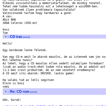
Elkezdi visszatolteni a memoriatartalmat, de mindig resetel.

Tehat nem tudom hasznalni ezt a lehetoseget a win2000-ben.

Van valakinek ilyen problemara tapasztalata?

Valoszinunek tartom hogy hardweres a gond.

A vas:

Abit BH6

300A Celeron (450-en)

kosz

+
-
CD iras
(
mind
)
Hello!

Egy kerdesem lenne feletek.

Van egy CD-m amit le akarok masolni, de az istennek sem jon oss
Mit lehetne tenni?

Az lehet, hogy a CD masolas ellen vedett valamilyen formaban?

(csak az audio track-eket tudom rola masolni, de az adatot azt 
(1:1-ben irast probaltam, de az nem vezetett eredmenyre)

A CD amit irni akarok: DRIVER. (autos game)

Ha valaki tud az leCCi segitsen

Elore is kosz

+
-
Re: CD rom
(
mind
)
Udv, Guruk!
