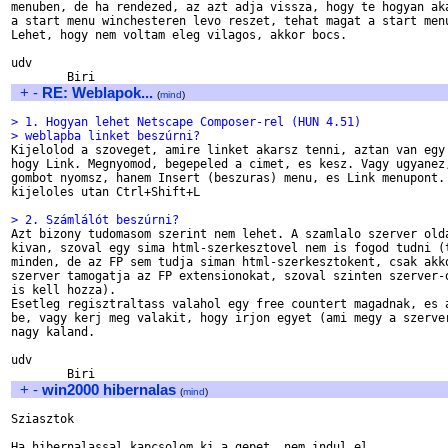
menuben, de ha rendezed, az azt adja vissza, hogy te hogyan aka
a start menu winchesteren levo reszet, tehat magat a start menu
Lehet, hogy nem voltam eleg vilagos, akkor bocs.

udv

+
-
RE: Weblapok...
(
mind
)
> 1. Hogyan lehet Netscape Composer-rel (HUN 4.51)
> weblapba linket beszúrni?

Kijelolod a szoveget, amire linket akarsz tenni, aztan van egy 
hogy Link. Megnyomod, begepeled a cimet, es kesz. Vagy ugyanez,
gombot nyomsz, hanem Insert (beszuras) menu, es Link menupont. 
kijeloles utan Ctrl+Shift+L

> 2. Számlálót beszúrni?

Azt bizony tudomasom szerint nem lehet. A szamlalo szerver olda
kivan, szoval egy sima html-szerkesztovel nem is fogod tudni (t
minden, de az FP sem tudja siman html-szerkesztokent, csak akko
szerver tamogatja az FP extensionokat, szoval szinten szerver-o
is kell hozza).

Esetleg regisztraltass valahol egy free countert magadnak, es a
be, vagy kerj meg valakit, hogy irjon egyet (ami megy a szerver
nagy kaland.

udv

+
-
win2000 hibernalas
(
mind
)
Sziasztok

Ha hibernalassal kapcsolom ki a gepet, nem indul el.
