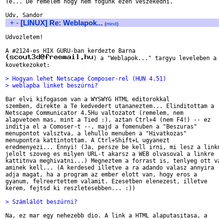
Te... De remelem hogy nem fogunk ezen veszekedni.

+
-
[LINUX] Re: Weblapok...
(
mind
)
Udvozletem!

) a "Weblapok..." targyu leveleben a 
kovetkezoket:

> Hogyan lehet Netscape Composer-rel (HUN 4.51)
> weblapba linket beszúrni?
Bar elvi kifogasom van a WYSWYG HTML editorokkal 

szemben, direkte a Te kedvedert utananeztem... Elinditottam a 

Netscape Communicator 4.5Hu valtozatot (remelem, nem 

alapvetoen mas, mint a Tied :), aztan Ctrl+4 (nem F4!) -- ez 

inditja el a Comoser-t --, majd a fomenuben a "Beszuras" 

menupontot valsztva, a lehullo menuben a "Hivatkozas" 

menupontra kattintottam. A Ctrl+Shift+L ugyanezt 

eredmenyezi... Ennyi! (Ja, persze be kell irni, mi lesz a linkn
jelolt szoveg es milyen URL-t akarsz a WEB olvasoval a linkre 

kattitnva meghivatni...) Megneztem a forrast is, tenlyeg ott va
aminek kell... (A kerdesed illetve a ra adando valasz annyira 

adja magat, ha a program az ember elott van, hogy eros a 

gyanum, felreertettem valamit. Ezesetben elenezest, illetve 

kerem, fejtsd ki reszletesebben... :))

> Számlálót beszúrni?
Na, ez mar egy nehezebb dio. A link a HTML alaputasitasa, a 
