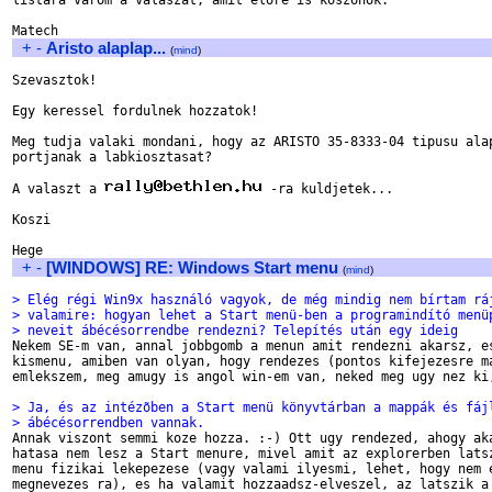
listara varom a valaszat, amit elore is koszonok.

+
-
Aristo alaplap...
(
mind
)
Szevasztok!

Egy keressel fordulnek hozzatok!

Meg tudja valaki mondani, hogy az ARISTO 35-8333-04 tipusu alap
portjanak a labkiosztasat?

A valaszt a 
 -ra kuldjetek...

Koszi

+
-
[WINDOWS] RE: Windows Start menu
(
mind
)
> Elég régi Win9x használó vagyok, de még mindig nem bírtam rá
> valamire: hogyan lehet a Start menü-ben a programindító menü
> neveit ábécésorrendbe rendezni? Telepítés után egy ideig

Nekem SE-m van, annal jobbgomb a menun amit rendezni akarsz, es
kismenu, amiben van olyan, hogy rendezes (pontos kifejezesre ma
emlekszem, meg amugy is angol win-em van, neked meg ugy nez ki,
> Ja, és az intézõben a Start menü könyvtárban a mappák és fáj
> ábécésorrendben vannak.

Annak viszont semmi koze hozza. :-) Ott ugy rendezed, ahogy aka
hatasa nem lesz a Start menure, mivel amit az explorerben latsz
menu fizikai lekepezese (vagy valami ilyesmi, lehet, hogy nem e
megnevezes ra), es ha valamit hozzaadsz-elveszel, az latszik a 