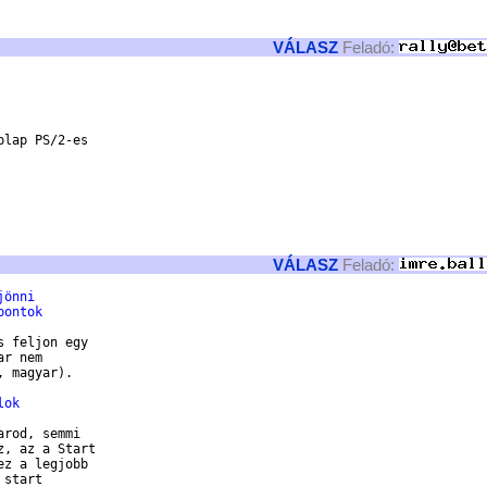
VÁLASZ
Feladó:
lap PS/2-es

VÁLASZ
Feladó:
jönni
pontok
 feljon egy

r nem

 magyar).

lok
rod, semmi

, az a Start

z a legjobb

start
