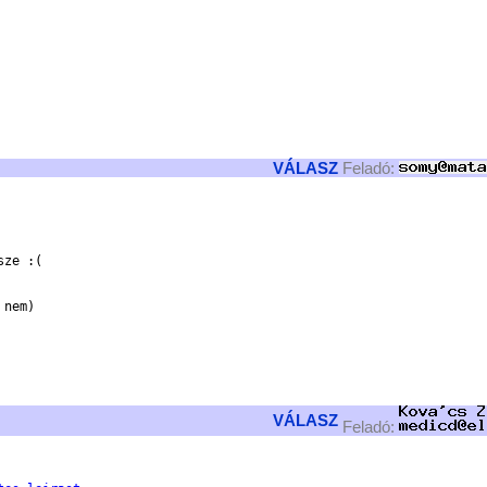
VÁLASZ
Feladó:
ze :(

nem)

VÁLASZ
Feladó: