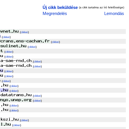
Új cikk beküldése
(a cikk tartalma az író felelõssége)
Megrendelés
Lemondás
(
cikkei
)
(
cikkei
)
(
cikkei
)
(
cikkei
)
(
cikkei
)
(
cikkei
)
(
cikkei
)
(
cikkei
)
(
cikkei
)
(
cikkei
)
(
cikkei
)
(
cikkei
)
(
cikkei
)
(
cikkei
)
(
cikkei
)
(
cikkei
)
(
cikkei
)
(
cikkei
)
(
cikkei
)