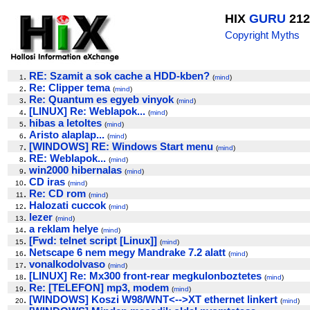
HIX
GURU
212
Copyright Myths
.
RE: Szamit a sok cache a HDD-kben?
1
(
mind
)
.
Re: Clipper tema
2
(
mind
)
.
Re: Quantum es egyeb vinyok
3
(
mind
)
.
[LINUX] Re: Weblapok...
4
(
mind
)
.
hibas a letoltes
5
(
mind
)
.
Aristo alaplap...
6
(
mind
)
.
[WINDOWS] RE: Windows Start menu
7
(
mind
)
.
RE: Weblapok...
8
(
mind
)
.
win2000 hibernalas
9
(
mind
)
.
CD iras
10
(
mind
)
.
Re: CD rom
11
(
mind
)
.
Halozati cuccok
12
(
mind
)
.
lezer
13
(
mind
)
.
a reklam helye
14
(
mind
)
.
[Fwd: telnet script [Linux]]
15
(
mind
)
.
Netscape 6 nem megy Mandrake 7.2 alatt
16
(
mind
)
.
vonalkodolvaso
17
(
mind
)
.
[LINUX] Re: Mx300 front-rear megkulonboztetes
18
(
mind
)
.
Re: [TELEFON] mp3, modem
19
(
mind
)
.
[WINDOWS] Koszi W98/WNT<-->XT ethernet linkert
20
(
mind
)