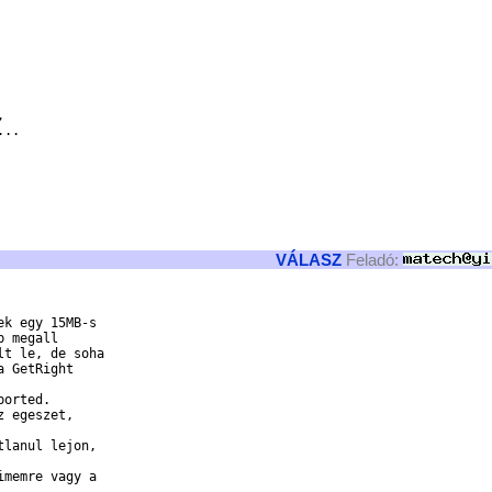
 

.. 

VÁLASZ
Feladó:
k egy 15MB-s

 megall

t le, de soha

 GetRight

orted.

 egeszet,

lanul lejon,

memre vagy a
