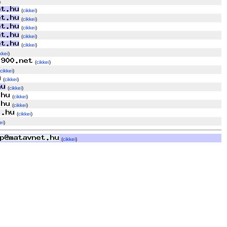
)
(
cikkei
)
(
cikkei
)
(
cikkei
)
(
cikkei
)
(
cikkei
)
kkei
)
(
cikkei
)
cikkei
)
(
cikkei
)
(
cikkei
)
(
cikkei
)
(
cikkei
)
(
cikkei
)
ei
)
(
cikkei
)