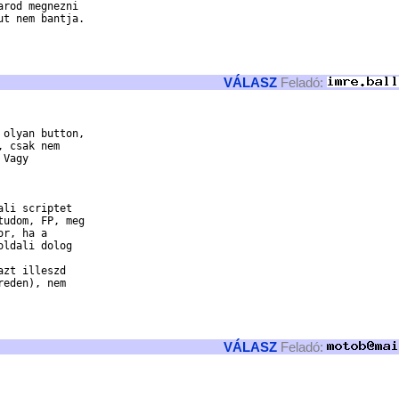
rod megnezni

t nem bantja.

VÁLASZ
Feladó:
olyan button,

 csak nem

Vagy

li scriptet

udom, FP, meg

r, ha a

ldali dolog

zt illeszd

eden), nem

VÁLASZ
Feladó: