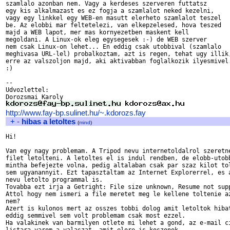
szamlalo azonban nem. Vagy a kerdeses szerveren futtatsz 

egy kis alkalmazast es ez fogja a szamlalot neked kezelni, 

vagy egy linkkel egy WEB-en masutt elerheto szamlalot teszel 

be. Az elobbi mar feltetelezi, van elkepzelesed, hova teszed 

majd a WEB lapot, mer mas kornyezetben maskent kell 

megoldani. A Linux-ok eleg egysegesek :-) de WEB szerver 

nem csak Linux-on lehet... En eddig csak utobbival (szamlalo 

meghivasa URL-lel) probalkoztam, azt is regen, tehat ugy illik,
erre az valszoljon majd, aki aktivabban foglalkozik ilyesmivel.
:)

--

Udvozlettel:

http://www.fay-bp.sulinet.hu/~.kdorozs.fay
+
-
hibas a letoltes
(
mind
)
Hi!

Van egy nagy problemam. A Tripod nevu internetoldalrol szeretne
filet letolteni. A letoltes el is indul rendben, de elobb-utobb
mintha befejezte volna, pedig altalaban csak par szaz kilot tol
sem ugyanannyit. Ezt tapasztaltam az Internet Explorerrel, es a
nevu letolto programmal is.

Tovabba ezt irja a Getright: File size unknown, Resume not supp
Attol hogy nem ismeri a file meretet meg le kellene toltenie az
nem?

Azert is kulonos mert az osszes tobbi dolog amit letoltok hibat
eddig semmivel sem volt problemam csak most ezzel.

Ha valakinek van barmilyen otlete mi lehet a gond, az e-mail ci