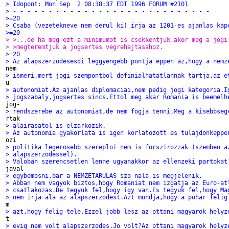
> Idopont: Mon Sep  2 08:38:37 EDT 1996 FORUM #2101
> - - - - - - - - - - - - - - - - - - - - - - - - - - - -
>=20
> Csaba (vezetekneve nem derul ki) irja az 1201-es ajanlas kap
>=20
> >...de ha meg ezt a minimumot is csokkentjuk,akor meg a jogi
> >megteremtjuk a jogsertes vegrehajtasahoz.
>=20
> Az alapszerzodesesdi leggyengebb pontja eppen az,hogy a nemz
> ismeri,mert jogi szempontbol definialhatatlannak tartja,az e
> autonomiat.Az ajanlas diplomaciai,nem pedig jogi kategoria.I
> jogszabaly,jogsertes sincs.Ettol meg akar Romania is beemelh
> rendszerebe az autonomiat,de nem fogja tenni.Meg a kisebbseg
> alairasatol is elzarkozik.
> Az autonomia gyakorlata is igen korlatozott es tulajdonkeppe
> politika legerosebb szereploi nem is forszirozzak (szemben a
> alapszerzodessel).
> Valoban szerencsetlen lenne ugyanakkor az ellenzeki partokat
> egybemosni,bar a NEMZETARULAS szo nala is megjelenik.
> Abban nem vagyok biztos,hogy Romaniat nem izgatja az Euro-at
> csatlakozas.De tegyuk fel,hogy igy van.Es tegyuk fel,hogy Ma
> nem irja ala az alapszerzodest.Azt mondja,hogy a pohar felig
> azt,hogy felig tele.Ezzel jobb lesz az ottani magyarok helyz
> evig nem volt alapszerzodes.Jo volt?Az ottani magyarok helyz