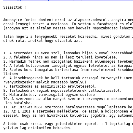
Sziasztok !

Amennyire fontos donteni errol az alapszerzodesrol, annyira nem
annak lenyegi reszei a mediaban. En vettem a faradsagot es elol
(ahogyan azt az altalam messze nem kedvelt Nepszabadsag lehozta
Talan megeri a lenyegesebb reszeket kozreadni, mivel gondolom i
elnek rola, anelkul hogy olvastak azt.

1. A szerzodes 10 evre szol, lemondas hijan 5 evvel hosszabbodi
2. A feleknek nincs es nem is lesz teruleti kovetelese.

3. Harmadik felnek nem szolgalnak baziskent ellenseges tevekeny
4. A felek kolcsonosen tamogatjak egymas felvetelet az Europai 
5. Szeles koru tamogatas biztositasa (nem reszletezem) kisebbse
lletoen

6. A kisebbsegeknek be kell tartaniuk orszagul torvenyeit (nem 
rvenyutkozeskor melyik magasabb hatalyu)

7. Tartozkodas az asszimilacio eroltetesetol.

8. Tartozkodnak regiok neposszetetelenek valtoztatasatol.

9. Hataratkeles, vamvizsgalat egyszerusitese

10. A szerzodes az alkotmanyok szerinti ervenyesito dokumentumo
 lep hatalyba.

11. Az 1972-es KGST szerzodes hatalyvesztese megallapitasra ker
12. Az ET1201 a szerzodes melleklete, de azzal a kolcsonosen el
ezessel, hogy az nem hivatkozik kollektiv jogokra, igy autonomi
A tobbi csak rizsa, vagy jelentektelen igeret, + 1 logikailag e
yelvtanilag ertelmetlen bekezdes.
