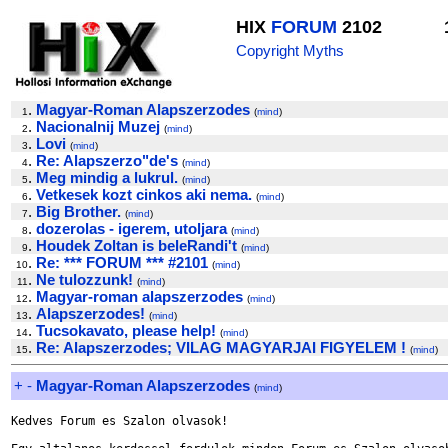
HIX
FORUM
2102
Copyright Myths
.
Magyar-Roman Alapszerzodes
1
(
mind
)
.
Nacionalnij Muzej
2
(
mind
)
.
Lovi
3
(
mind
)
.
Re: Alapszerzo"de's
4
(
mind
)
.
Meg mindig a lukrul.
5
(
mind
)
.
Vetkesek kozt cinkos aki nema.
6
(
mind
)
.
Big Brother.
7
(
mind
)
.
dozerolas - igerem, utoljara
8
(
mind
)
.
Houdek Zoltan is beleRandi't
9
(
mind
)
.
Re: *** FORUM *** #2101
10
(
mind
)
.
Ne tulozzunk!
11
(
mind
)
.
Magyar-roman alapszerzodes
12
(
mind
)
.
Alapszerzodes!
13
(
mind
)
.
Tucsokavato, please help!
14
(
mind
)
.
Re: Alapszerzodes; VILAG MAGYARJAI FIGYELEM !
15
(
mind
)
+
-
Magyar-Roman Alapszerzodes
(
mind
)
Kedves Forum es Szalon olvasok!
