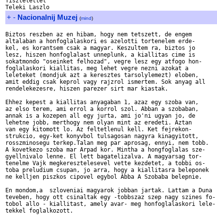
Tisztelettel 

+
-
Nacionalnij Muzej
(
mind
)
Biztos reszben az en hibam, hogy nem tetszett, de engem

altalaban a honfoglalaskori es azelotti tortenelem erde-

kel, es korantsem csak a magyar. Keszultem ra, biztos jo

lesz, hiszen honfoglalast unneplunk, a kiallitas cime is

sokatmondo "oseinket felhozad", vegre lesz egy atfogo hon-

foglalaskori kiallitas, meg lehet vegre nezni azokat a

leleteket (mondjuk azt a keresztes tarsolylemezt) eloben,

amit eddig csak keprol vagy rajzrol ismertem. Sok anyag all

rendelekezesre, hiszen parezer sirt mar kiastak.

Ehhez kepest a kiallitas anyagaban 1, azaz egy szoba van,

az elso terem, ami errol a korrol szol. Abban a szobaban,

annak is a kozepen all egy jurta, ami jo'ni ugyan jo, de

lehetne jobb, merthogy nem olyan mint az eredeti. Aztan

van egy kitomott lo. Az feltetlenul kell. Ket fejrekon-

strukcio, egy-ket konyvbol tulsagosan nagyra kinagyitott,

rosszminosegu terkep.Talan meg par aprosag, ennyi, nem tobb.

A kovetkezo szoba mar Arpad kor. Mintha a hongfoglalas sze-

gyellnivalo lenne. El lett bagatelizalva. A magyarsag tor-

tenelme Vajk megkeresztelesevel vette kezdetet, a tobbi os-

toba preludium csupan, jo arra, hogy a kiallitasra beleponek

ne kelljen piszkos cipovel egybol Abba A Szobaba belepnie.

En mondom,a  szloveniai magyarok jobban jartak. Lattam a Duna

teveben, hogy ott csinaltak egy -tobbszaz szep nagy szines fo-

tobol allo - kiallitast, amely avar- meg honfoglalaskori lele-

tekkel foglalkozott.
