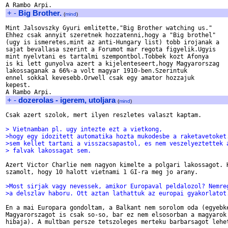
+
-
Big Brother.
(
mind
)
Mint Jalsovszky Gyuri emlitette,"Big Brother watching us."

Ehhez csak annyit szeretnek hozzatenni,hogy a "Big brothel"

(ugy is ismeretes,mint az anti-Hungary list) tobb irojanak a

sajat bevallasa szerint a Forumot mar regota figyelik.Ugyis

mint nyelvtani es tartalmi szempontbol.Tobbek kozt Afonya

is ki lett gunyolva azert a kijelenteseert,hogy Magyarorszag

lakossaganak a 66%-a volt magyar 1910-ben.Szerintuk 

ennel sokkal kevesebb.Orwell csak egy amator hozzajuk

kepest.

+
-
dozerolas - igerem, utoljara
(
mind
)
Csak azert szolok, mert ilyen reszletes valaszt kaptam. 

> Vietnamban pl. ugy intezte ezt a vietkong,
>hogy egy idozitett automatika hozta mukodesbe a raketavetoket
>sem kellet tartani a visszacsapastol, es nem veszelyeztettek 
> falvak lakossagat sem.
Azert Victor Charlie nem nagyon kimelte a polgari lakossagot. H
szamolt, hogy 10 halott vietnami 1 GI-ra meg jo arany. 

>Most sirjak vagy nevessek, amikor Europaval peldalozol? Nemre
>a delszlav haboru. Ott aztan lathattuk az europai gyakorlatot
En a mai Europara gondoltam, a Balkant nem sorolom oda (egyebke
Magyarorszagot is csak so-so, bar ez nem elsosorban a magyarok 
hibaja). A multban persze tetszoleges merteku barbarsagot lehet