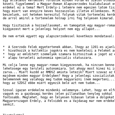
Egy altalanos kerdessel fordulok minden Forum es Szalon olvasoh
koveti figyelemmel a Magyar-Roman Alapszerzodes kialakulasat es
erdekel ez a tema? Mert Erdely-i letemre nem egeszen latom tisz
hogy miert van ennyire keves hozzaszolas illetve ellenkezes. Mi
beszelunk, sot heteken keresztul folynak vitak tortenelmi kerde
de arrol amirol a tortenelem holnap irni fog telyesen kimarad. 
Hogy tisztazzuk a hozzaallasomat, en tamogatok egy magyar-roman
kiegyezest mert a jelenlegi helyzet nem egy allapot... 

De nem ertek egyett egy alapszerzodessel kovetkezo mondataval:

*  A Szerzodo Felek egyetertenek abban, lhogy az 1201-es ajanla
*  hivatkozik a kollektiv jogokra es nem koetelezi a Feleket ar
*  hogy az emlditett szemelyek szamara biztositsak a jogot az e
*  alapu terueleti autonomia specialis statuszara.

Mi celja lenne egy magyar-roman kiegyezesnek, ha nincsen benne 
lehetosege egy teruleti autonomiara. Sot ahogy most kinez ki is
zarva... Miert kuzdd az RMDSZ amiota letezik? Miert szavaz az R
majdnem minden magyar Erdelyben? Hogy a jelenlegi szocialistak 
belemennek meg valahogy meg tudom magyarazni (nem megerteni...)
hogy az SZDSZ ebbe miert egyezik bele azt nem tudom... 

Szoval igazan erdekelne mindenki velemenye. Lehet, hogy en elfo
vagyok es a gazdasagi kerdes jelen pillanatban tenyleg sokkal

fontosabb. Meglehet, hogy en telyesen hibasan latom a dolgokat 
Magyarorszagon Erdely, a Felvidek es a Vajdasag mar nem erdekel
senkit. 
