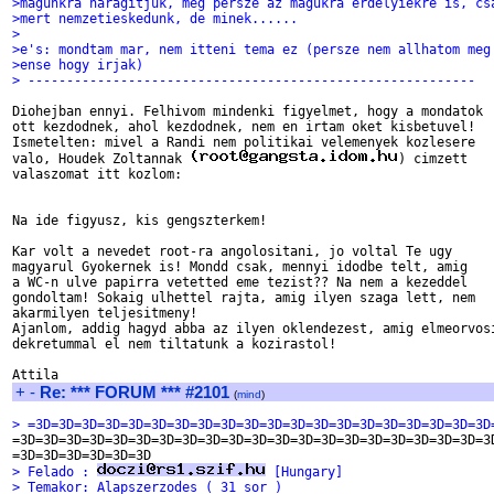
>magunkra haragitjuk, meg persze az magukra erdelyiekre is, cs
>mert nemzetieskedunk, de minek......
>
>e's: mondtam mar, nem itteni tema ez (persze nem allhatom meg
>ense hogy irjak)
> ----------------------------------------------------------
Diohejban ennyi. Felhivom mindenki figyelmet, hogy a mondatok

ott kezdodnek, ahol kezdodnek, nem en irtam oket kisbetuvel!

Ismetelten: mivel a Randi nem politikai velemenyek kozlesere

valo, Houdek Zoltannak 
) cimzett

valaszomat itt kozlom:

Na ide figyusz, kis gengszterkem!

Kar volt a nevedet root-ra angolositani, jo voltal Te ugy

magyarul Gyokernek is! Mondd csak, mennyi idodbe telt, amig

a WC-n ulve papirra vetetted eme tezist?? Na nem a kezeddel

gondoltam! Sokaig ulhettel rajta, amig ilyen szaga lett, nem

akarmilyen teljesitmeny!

Ajanlom, addig hagyd abba az ilyen oklendezest, amig elmeorvosi
dekretummal el nem tiltatunk a kozirastol!

+
-
Re: *** FORUM *** #2101
(
mind
)
> =3D=3D=3D=3D=3D=3D=3D=3D=3D=3D=3D=3D=3D=3D=3D=3D=3D=3D=3D=3D

=3D=3D=3D=3D=3D=3D=3D=3D=3D=3D=3D=3D=3D=3D=3D=3D=3D=3D=3D=3D=3D
> Felado : 
 [Hungary]
> Temakor: Alapszerzodes ( 31 sor )