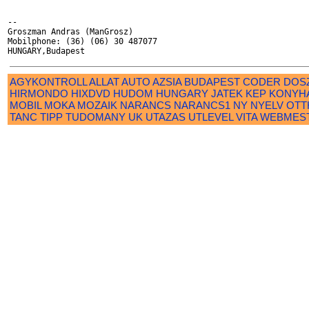
-- 

Groszman Andras (ManGrosz)

Mobilphone: (36) (06) 30 487077 

AGYKONTROLL
ALLAT
AUTO
AZSIA
BUDAPEST
CODER
DOS
HIRMONDO
HIXDVD
HUDOM
HUNGARY
JATEK
KEP
KONYH
MOBIL
MOKA
MOZAIK
NARANCS
NARANCS1
NY
NYELV
OTT
TANC
TIPP
TUDOMANY
UK
UTAZAS
UTLEVEL
VITA
WEBMES