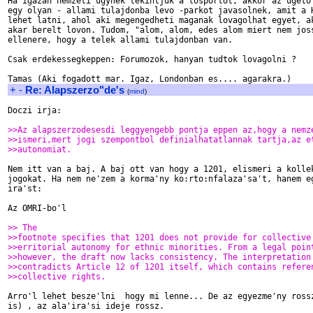
Ha igazan nemzeti ugynek tekintjuk a losportot, akkor az ugeto 
egy olyan - allami tulajdonba levo -parkot javasolnek, amit a H
lehet latni, ahol aki megengedheti maganak lovagolhat egyet, ak
akar berelt lovon. Tudom, "alom, alom, edes alom miert nem joss
ellenere, hogy a telek allami tulajdonban van.

Csak erdekessegkeppen: Forumozok, hanyan tudtok lovagolni ?

+
-
Re: Alapszerzo"de's
(
mind
)
Doczi irja:

>>Az alapszerzodesesdi leggyengebb pontja eppen az,hogy a nemz
>>ismeri,mert jogi szempontbol definialhatatlannak tartja,az e
>>autonomiat.
Nem itt van a baj. A baj ott van hogy a 1201, elismeri a kollek
jogokat. Ha nem ne'zem a korma'ny ko:rto:nfalaza'sa't, hanem eg
ira'st:

Az OMRI-bo'l

>> The
>>footnote specifies that 1201 does not provide for collective
>>erritorial autonomy for ethnic minorities. From a legal poin
>>however, the draft now lacks consistency. The interpretation
>>contradicts Article 12 of 1201 itself, which contains refere
>>collective rights. 
Arro'l lehet besze'lni  hogy mi lenne... De az egyezme'ny rossz
is) , az ala'ira'si ideje rossz.
