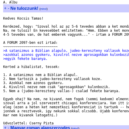
+
-
Ne tulozzunk!
(
mind
)
Kedves Kocsis Tamas!

Kerdezed, hogy: "Szoval hol az az 5-6 tevedes abban a ket monda
Na, ne tulozz! En kevesebbet emlitettem: "Hmm. Ebben a ket mond
4-5 tevedes van, de hat emberek vagyunk..." - irtam a FORUM 209
A FORUM 2097-ben ezt irtad:

>A satanizmus a Biblian alapulo, judeo-kereszteny vallasok koz
>azokkal azonos gyokeru, kivulrol nezve aprosagokban kulonbozi
>egyik fekete baranya.
Kerted a hibalistat, tessek:

1. A satanizmus nem a Biblian alapul.

2. Nem tartozik a judeo-kereszteny vallasok koze.

3. Azokkal nem azonos gyokeru.

4. Kivulrol nezve nem csak "aprosagokban" kulonbozik.

5. Nem a (judeo-kereszteny vallas-) csalad fekete baranya.

Egyeb ohaj? Na nem, ne kivand, nem fogok (semmi kedvem) elmenni
szoval arra a jol szervezett chicagoi konferenciara. Van itt is
eleg (ezen a heten ket nemzetkozi konferenciat is tartunk -- he
jonnek a resztvevok, igy nekunk sokkal olcsobb. Ujabb konferenc
mar nem kivanok latogatni.)

+
-
Magyar-roman alapszerzodes
(
mind
)