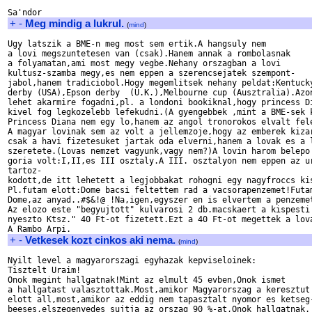
+
-
Meg mindig a lukrul.
(
mind
)
Ugy latszik a BME-n meg most sem ertik.A hangsuly nem 

a lovi megszuntetesen van (csak).Hanem annak a rombolasnak

a folyamatan,ami most megy vegbe.Nehany orszagban a lovi

kultusz-szamba megy,es nem eppen a szerencsejatek szempont-

jabol,hanem tradiciobol.Hogy megemlitsek nehany peldat:Kentucky
derby (USA),Epson derby  (U.K.),Melbourne cup (Ausztralia).Azon
lehet akarmire fogadni,pl. a londoni bookiknal,hogy princess Di
kivel fog legkozelebb lefekudni.(A gyengebbek ,mint a BME-sek k
Princess Diana nem egy lo,hanem az angol tronorokos elvalt fele
A magyar lovinak sem az volt a jellemzoje,hogy az emberek kizar
csak a havi fizetesuket jartak oda elverni,hanem a lovak es a l
szeretete.(Lovas nemzet vagyunk,vagy nem?)A lovin harom belepo 
goria volt:I,II,es III osztaly.A III. osztalyon nem eppen az ur
tartoz-

kodott,de itt lehetett a legjobbakat rohogni egy nagyfroccs kis
Pl.futam elott:Dome bacsi feltettem rad a vacsorapenzemet!Futam
Dome,az anyad..#$&!@ !Na,igen,egyszer en is elvertem a penzemet
Az elozo este "begyujtott" kulvarosi 2 db.macskaert a kispesti 
nyeszto Ktsz." 40 Ft-ot fizetett.Ezt a 40 Ft-ot megettek a lova
+
-
Vetkesek kozt cinkos aki nema.
(
mind
)
Nyilt level a magyarorszagi egyhazak kepviseloinek:

Tisztelt Uraim!

Onok megint hallgatnak!Mint az elmult 45 evben,Onok ismet

a hallgatast valasztottak.Most,amikor Magyarorszag a keresztut

elott all,most,amikor az eddig nem tapasztalt nyomor es ketseg-
beeses,elszegenyedes sujtja az orszag 90 %-at,Onok hallgatnak.
