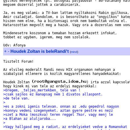
gyilkos merenyletek (pl. bolognai palyaudvar - 80-valahany halo
megsem dozerral jottek a carabinierik. 

Ja, es meg valami: a TV-ban lattam nyiltakozni Rabin gyilkosa, 
Amir csaladjat. Gondolom, o is besorolhato az "ongyilkos" kateg
hiszen nem elne, ha a biztonsagi orok nem bambultak volna el. 

Hatarozottan megvolt meg a hazuk. Vagy ora a dozerolas nem vona
Mindenesetre koszonom a temaban hozzam erkezett infokat, 

tobbet ez ugyben, igerem, meg nem szolalok. 

+
-
Houdek Zoltan is beleRandi't
(
mind
)
Tisztelt Forum!                             

Az elvileg moderalt Randi nevu HIX organumon nehanyan a

szabalyzat ellenere is kozlik magyarellenes hanyadekaikat:

Houdek Zoltan 
) irta azzal kapcsolat
>Oregem, _teljes_mertekben_ tele van !
>csak sajnos ez manapsag nem 1 divatos allaspont.
>de tele van.
>
>es a zokni igenis televan. onnan az .edu gepedrol nagyon
>konnyu vedeni szegenyeket. aztan gyere pestre es nezz
>szet a Moka (moszkva) teren reggel 7kor, vagy menj le
>a Blahan az aluljaroba...
>
>Vagy hallgasd meg a radiot, az erdelyieket vedve a Romanokat