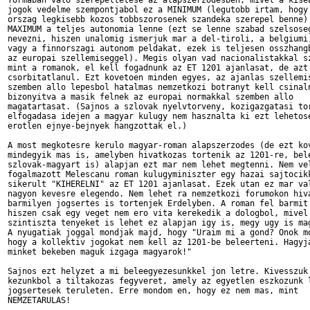
formaban valo szerepeltetese az alapszerzodesben, mivel a kiseb
jogok vedelme szempontjabol ez a MINIMUM (legutobb irtam, hogy 
orszag legkisebb kozos tobbszorosenek szandeka szerepel benne).
MAXIMUM a teljes autonomia lenne (ezt se lenne szabad szelsoseg
nevezni, hiszen unalomig ismerjuk mar a del-tiroli, a belgiumi,
vagy a finnorszagi autonom peldakat, ezek is teljesen osszhangb
az europai szellemiseggel). Megis olyan vad nacionalistakkal sz
mint a romanok, el kell fogadnunk az ET 1201 ajanlasat, de azt 
csorbitatlanul. Ezt kovetoen minden egyes, az ajanlas szellemis
szemben allo lepesbol hatalmas nemzetkozi botranyt kell csinaln
bizonyitva a masik felnek az europai normakkal szemben allo

magatartasat. (Sajnos a szlovak nyelvtorveny, kozigazgatasi tor
elfogadasa idejen a magyar kulugy nem hasznalta ki ezt lehetose
erotlen ejnye-bejnyek hangzottak el.) 

A most megkotesre kerulo magyar-roman alapszerzodes (de ezt kov
mindegyik mas is, amelyben hivatkozas tortenik az 1201-re, bele
szlovak-magyart is) alapjan ezt mar nem lehet megtenni. Nem vel
fogalmazott Melescanu roman kulugyminiszter egy hazai sajtocikk
sikerult "KIHERELNI" az ET 1201 ajanlasat. Ezek utan ez mar val
nagyon kevesre elegendo. Nem lehet ra nemzetkozi forumokon hiva
barmilyen jogsertes is tortenjek Erdelyben. A roman fel barmit 
hiszen csak egy veget nem ero vita kerekedik a dologbol, mivel

szintiszta tenyeket is lehet ez alapjan igy is, megy ugy is mag
A nyugatiak joggal mondjak majd, hogy "Uraim mi a gond? Onok mo
hogy a kollektiv jogokat nem kell az 1201-be beleerteni. Hagyja
minket bekeben maguk izgaga magyarok!"

Sajnos ezt helyzet a mi beleegyezesunkkel jon letre. Kivesszuk 
kezunkbol a tiltakozas fegyveret, amely az egyetlen eszkozunk l
jogsertesek teruleten. Erre mondom en, hogy ez nem mas, mint

NEMZETARULAS!
