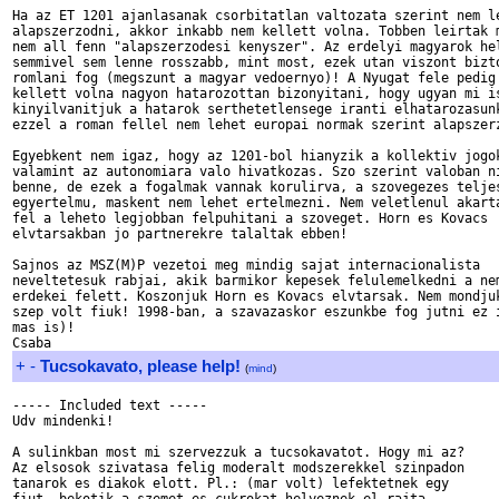
Ha az ET 1201 ajanlasanak csorbitatlan valtozata szerint nem le
alapszerzodni, akkor inkabb nem kellett volna. Tobben leirtak m
nem all fenn "alapszerzodesi kenyszer". Az erdelyi magyarok hel
semmivel sem lenne rosszabb, mint most, ezek utan viszont bizto
romlani fog (megszunt a magyar vedoernyo)! A Nyugat fele pedig 
kellett volna nagyon hatarozottan bizonyitani, hogy ugyan mi is
kinyilvanitjuk a hatarok serthetetlensege iranti elhatarozasunk
ezzel a roman fellel nem lehet europai normak szerint alapszerz
Egyebkent nem igaz, hogy az 1201-bol hianyzik a kollektiv jogok
valamint az autonomiara valo hivatkozas. Szo szerint valoban ni
benne, de ezek a fogalmak vannak korulirva, a szovegezes teljes
egyertelmu, maskent nem lehet ertelmezni. Nem veletlenul akarta
fel a leheto legjobban felpuhitani a szoveget. Horn es Kovacs

elvtarsakban jo partnerekre talaltak ebben! 

Sajnos az MSZ(M)P vezetoi meg mindig sajat internacionalista

neveltetesuk rabjai, akik barmikor kepesek felulemelkedni a nem
erdekei felett. Koszonjuk Horn es Kovacs elvtarsak. Nem mondjuk
szep volt fiuk! 1998-ban, a szavazaskor eszunkbe fog jutni ez i
mas is)!

+
-
Tucsokavato, please help!
(
mind
)
----- Included text -----

Udv mindenki!

A sulinkban most mi szervezzuk a tucsokavatot. Hogy mi az?

Az elsosok szivatasa felig moderalt modszerekkel szinpadon

tanarok es diakok elott. Pl.: (mar volt) lefektetnek egy
