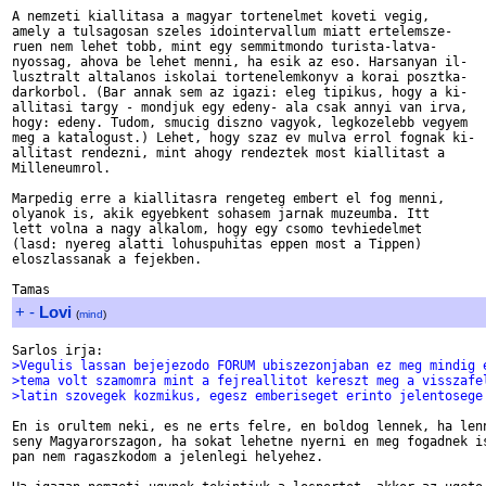
A nemzeti kiallitasa a magyar tortenelmet koveti vegig,

amely a tulsagosan szeles idointervallum miatt ertelemsze-

ruen nem lehet tobb, mint egy semmitmondo turista-latva-

nyossag, ahova be lehet menni, ha esik az eso. Harsanyan il-

lusztralt altalanos iskolai tortenelemkonyv a korai posztka-

darkorbol. (Bar annak sem az igazi: eleg tipikus, hogy a ki-

allitasi targy - mondjuk egy edeny- ala csak annyi van irva,

hogy: edeny. Tudom, smucig diszno vagyok, legkozelebb vegyem

meg a katalogust.) Lehet, hogy szaz ev mulva errol fognak ki-

allitast rendezni, mint ahogy rendeztek most kiallitast a

Milleneumrol.

Marpedig erre a kiallitasra rengeteg embert el fog menni,

olyanok is, akik egyebkent sohasem jarnak muzeumba. Itt

lett volna a nagy alkalom, hogy egy csomo tevhiedelmet

(lasd: nyereg alatti lohuspuhitas eppen most a Tippen)

eloszlassanak a fejekben.

+
-
Lovi
(
mind
)
>Vegulis lassan bejejezodo FORUM ubiszezonjaban ez meg mindig 
>tema volt szamomra mint a fejreallitot kereszt meg a visszafe
>latin szovegek kozmikus, egesz emberiseget erinto jelentosege
En is orultem neki, es ne erts felre, en boldog lennek, ha lenn
seny Magyarorszagon, ha sokat lehetne nyerni en meg fogadnek is
pan nem ragaszkodom a jelenlegi helyehez.
