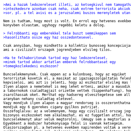
>Ami a hazak ledozereleset illeti, az ketsegkivul nem tamogath
>intezkedesre azonban csak neha, csak extrem terrorista akciok
>sor, pl. a tel avivi es a jeruzsalemi buszos merenyletek utan
Nem is tudtam, hogy most is volt. En errol egy hetvenes evekben
konyvben olvastam, ugyhogy regebbi keletu a dolog. 

> Felrobbanti egy emberekkel tele buszt semmikeppen sem
>hasonlithato ossze egy haz osszedontesevel. 
Csak annyiban, hogy mindketto a kollektiv bunosseg koncepciojar
ami a civilizalt orszagok jogrendjeben elvileg tilos. 

>Ha te felhaboritonak tartod egy haz ledozereleset, 
>minek tartod akkor artatlan emberek felrobbantasat egy 
>tomegkozlekedesi eszkozon?
Buncselekmenynek. Csak eppen az a kulonbseg, hogy az egyiket 

terorristak kovetik el, a masikat az igazsagszolgaltatas felesk
kepviseloi, ami azt is jelenti, hogy az eszkoztar elvileg mas l
Ilyen alapon a nemeteket is meg lehet erteni, amikor a masodik 
a tabornokok csaladtagjait orizetbe vettek (Sippenhaftung), hog
zsarolhassak oket. Merthat egy hadsereg elvesztegetese sem all 
aranyban nehany csaladtag eletevel. 

Vagy mondjuk ilyen alapon a magyar rendorseg is osszeronthatna

mondjuk egy 6 gyerekes cigany gyilkos putrijat. 

Osszefoglalva: az a velemenyem, hogy egy civilizalt orszag jogr
bizonyos eszkozoket nem alkalmazhat, es ez fuggetlen attol, hog
buncselekmenyt akar veluk megtorolni. (Amugy sem a megtorlas a 
Egyebkent a modszer hatekonysaga felol is vannak ketsegeim. 

Olaszorszagban pl. a hetvenes evekben napirenden voltak a veres