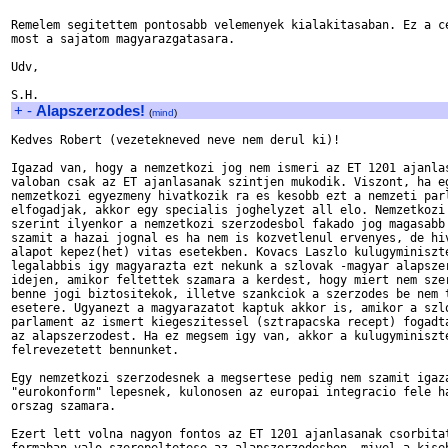
Remelem segitettem pontosabb velemenyek kialakitasaban. Ez a ce
most a sajatom magyarazgatasara.

Udv,

+
-
Alapszerzodes!
(
mind
)
Kedves Robert (vezetekneved neve nem derul ki)!

Igazad van, hogy a nemzetkozi jog nem ismeri az ET 1201 ajanlas
valoban csak az ET ajanlasanak szintjen mukodik. Viszont, ha eg
nemzetkozi egyezmeny hivatkozik ra es kesobb ezt a nemzeti parl
elfogadjak, akkor egy specialis joghelyzet all elo. Nemzetkozi 
szerint ilyenkor a nemzetkozi szerzodesbol fakado jog magasabb 
szamit a hazai jognal es ha nem is kozvetlenul ervenyes, de hiv
alapot kepez(het) vitas esetekben. Kovacs Laszlo kulugyminiszte
legalabbis igy magyarazta ezt nekunk a szlovak -magyar alapszer
idejen, amikor feltettek szamara a kerdest, hogy miert nem szer
benne jogi biztositekok, illetve szankciok a szerzodes be nem t
esetere. Ugyanezt a magyarazatot kaptuk akkor is, amikor a szlo
parlament az ismert kiegeszitessel (sztrapacska recept) fogadta
az alapszerzodest. Ha ez megsem igy van, akkor a kulugyminiszte
felrevezetett bennunket.

Egy nemzetkozi szerzodesnek a megsertese pedig nem szamit igaza
"eurokonform" lepesnek, kulonosen az europai integracio fele ha
orszag szamara.

Ezert lett volna nagyon fontos az ET 1201 ajanlasanak csorbitat