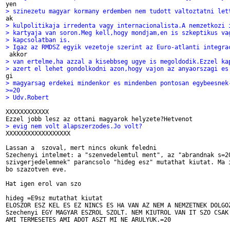
> szinezetu magyar kormany erdemben nem tudott valtoztatni let
> kulpolitikaja irredenta vagy internacionalista.A nemzetkozi 
> kartyaja van soron.Meg kell,hogy mondjam,en is szkeptikus va
> kapcsolatban is.
> Igaz az RMDSZ egyik vezetoje szerint az Euro-atlanti integra
> van ertelme,ha azzal a kisebbseg ugye is megoldodik.Ezzel ka
> azert el lehet gondolkodni azon,hogy vajon az anyaorszagi es
> magyarsag erdekei mindenkor es mindenben pontosan egybeesnek
>=20
> Udv.Robert
XXXXXXXXXXXX

> evig nem volt alapszerzodes.Jo volt?

XXXXXXXXXXXXXXXXXX

Lassan a  szoval, mert nincs okunk feledni

Szechenyi intelmet: a "szenvedelemtul ment", az "abrandnak s=20
szivgerjedelemnek" parancsolo "hideg esz" mutathat kiutat. Ma i
bo szazotven eve.

Hat igen erol van szo

hideg =E9sz mutathat kiutat

ELOSZOR ESZ KEL ES EZ NINCS ES HA VAN AZ NEM A NEMZETNEK DOLGOZ
Szechenyi EGY MAGYAR ESZROL SZOLT. NEM KIUTROL VAN IT SZO CSAK 
AMI TERMESETES AMI ADOT ASZT MI NE ARULYUK.=20
