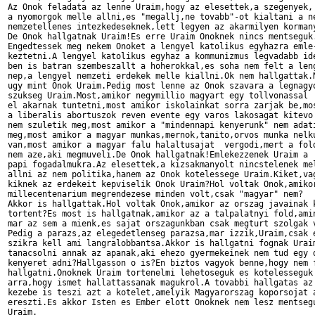
Az Onok feladata az lenne Uraim,hogy az elesettek,a szegenyek,

a nyomorgok melle allni,es "megallj,ne tovabb"-ot kialtani a ne
nemzetellenes intezkedeseknek,lett legyen az akarmilyen kormany
De Onok hallgatnak Uraim!Es erre Uraim Onoknek nincs mentseguk.
Engedtessek meg nekem Onoket a lengyel katolikus egyhazra emle-
keztetni.A lengyel katolikus egyhaz a kommunizmus legvadabb ide
ben is batran szembeszallt a hoherokkal,es soha nem felt a leng
nep,a lengyel nemzeti erdekek melle kiallni.Ok nem hallgattak.N
ugy mint Onok Uraim.Pedig most lenne az Onok szavara a legnagyo
szukseg Uraim.Most,amikor negymillio magyart egy tollvonassal

el akarnak tuntetni,most amikor iskolainkat sorra zarjak be,mos
a liberalis abortuszok reven evente egy varos lakosagat kitevo 
nem szuletik meg,most amikor a "mindennapi kenyerunk" nem adati
meg,most amikor a magyar munkas,mernok,tanito,orvos munka nelku
van,most amikor a magyar falu halaltusajat  vergodi,mert a fold
nem aze,aki megmuveli.De Onok hallgatnak!Emlekezzenek Uraim a

papi fogadalmukra.Az elesettek,a kizsakmanyolt nincstelenek mel
allni az nem politika,hanem az Onok kotelessege Uraim.Kiket,vag
kiknek az erdekeit kepviselik Onok Uraim?Hol voltak Onok,amikor
millecentenarium megrendezese minden volt,csak "magyar" nem?

Akkor is hallgattak.Hol voltak Onok,amikor az orszag javainak k
tortent?Es most is hallgatnak,amikor az a talpalatnyi fold,amin
mar az sem a mienk,es sajat orszagunkban csak megturt szolgak v
Pedig a parazs,az elegedetlenseg parazsa,mar izzik,Uraim,csak e
szikra kell ami langralobbantsa.Akkor is hallgatni fognak Uraim
tanacsolni annak az apanak,aki ehezo gyermekeinek nem tud egy d
kenyeret adni?Hallgasson o is?En biztos vagyok benne,hogy nem f
hallgatni.Onoknek Uraim tortenelmi lehetoseguk es kotelesseguk 
arra,hogy ismet hallattassanak magukrol.A tovabbi hallgatas az 
kezebe is teszi azt a kotelet,amelyik Magyarorszag koporsojat a
ereszti.Es akkor Isten es Ember elott Onoknek nem lesz mentsegu
Uraim.
