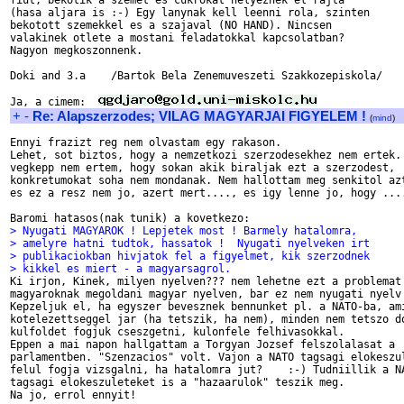
fiut, bekotik a szemet es cukrokat helyeznek el rajta

(hasa aljara is :-) Egy lanynak kell leenni rola, szinten

bekotott szemekkel es a szajaval (NO HAND). Nincsen

valakinek otlete a mostani feladatokkal kapcsolatban?

Nagyon megkoszonnenk.

Doki and 3.a    /Bartok Bela Zenemuveszeti Szakkozepiskola/

Ja, a cimem:  
+
-
Re: Alapszerzodes; VILAG MAGYARJAI FIGYELEM !
(
mind
)
Ennyi frazizt reg nem olvastam egy rakason.

Lehet, sot biztos, hogy a nemzetkozi szerzodesekhez nem ertek. 
vegkepp nem ertem, hogy sokan akik biraljak ezt a szerzodest,

konkretumokat soha nem mondanak. Nem hallottam meg senkitol azt
es ez a resz nem jo, azert mert...., es igy lenne jo, hogy ....
> Nyugati MAGYAROK ! Lepjetek most ! Barmely hatalomra,
> amelyre hatni tudtok, hassatok !  Nyugati nyelveken irt
> publikaciokban hivjatok fel a figyelmet, kik szerzodnek
> kikkel es miert - a magyarsagrol.

Ki irjon, Kinek, milyen nyelven??? nem lehetne ezt a problemat 
magyaroknak megoldani magyar nyelven, bar ez nem nyugati nyelv 
Kepzeljuk el, ha egyszer bevesznek bennunket pl. a NATO-ba, ami
kotelezettseggel jar (ha tetszik, ha nem), minden nem tetszo do
kulfoldet fogjuk cseszgetni, kulonfele felhivasokkal. 

Eppen a mai napon hallgattam a Torgyan Jozsef felszolalasat a

parlamentben. "Szenzacios" volt. Vajon a NATO tagsagi elokeszul
felul fogja vizsgalni, ha hatalomra jut?    :-) Tudniillik a NA
tagsagi elokeszuleteket is a "hazaarulok" teszik meg.

Na jo, errol ennyit!
