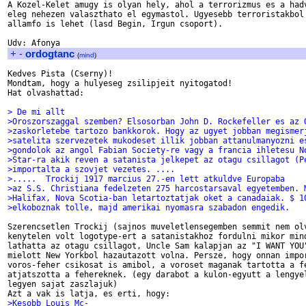
A Kozel-Kelet amugy is olyan hely, ahol a terrorizmus es a hadv
eleg nehezen valaszthato el egymastol. Ugyesebb terroristakbol 
allamfo is lehet (lasd Begin, Irgun csoport). 

+
-
ordogtanc
(
mind
)
Kedves Pista (Cserny)!

Mondtam, hogy a hulyeseg zsilipjeit nyitogatod!

Hat olvashattad:

> De mi allt
>Oroszorszaggal szemben? Elsosorban John D. Rockefeller es az 
>zaskorletebe tartozo bankkorok. Hogy az ugyet jobban megismer
>satelita szervezetek mukodeset illik jobban attanulmanyozni e
>gondolok az angol Fabian Society-re vagy a francia ihletesu N
>Star-ra akik reven a satanista jelkepet az otagu csillagot (P
>importalta a szovjet vezetes. ....
>.....  Trockij 1917 marcius 27.-en lett atkuldve Europaba
>az S.S. Christiana fedelzeten 275 harcostarsaval egyetemben. 
>Halifax, Nova Scotia-ban letartoztatjak oket a canadaiak. $ 1
>elkoboznak tolle, majd amerikai nyomasra szabadon engedik. 
Szerencsetlen Trockij (sajnos muveletlensegemben semmit nem olv
kenytelen volt logotype-ert a satanistakhoz fordulni mikor mind
lathatta az otagu csillagot, Uncle Sam kalapjan az "I WANT YOU"
mielott New Yorkbol hazautazott volna. Persze, hogy onnan impor
voros-feher csikosat is amibol, a voroset maganak tartotta a fe
atjatszotta a fehereknek. (egy darabot a kulon-egyutt a lengyel
legyen sajat zaszlajuk)

>Kesobb Louis Mc-