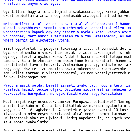
>nyilvan az enyemre is igaz.
Ugy lattam, hogy a te analogiad a szokasosnal egy kisse jobban 
ezert probaltam ajanlani egy pontosabb analogiat a tied helyett
>Mindamellett attol tartok, a Sziria altal ellenorzott libanon
>lakoi nagyobbreszt semmit nem tehetnek a terroristak ellen, m
>rendszeresen kapnak egy-egy stoszt a nyakuk koze. Vagyis azer
>bunhodnek, mert haborus teruleten talaltak letelepedni, es ne
>mert barmit is elkovettek volna. 
Ezzel egyetertek, a polgari lakossag artatlanul bunhodik del-li
Ugyanez elmondhato viszont az eszak-izraeli lakossagrol is, ok 
egy-egy stoszt a nyakuk koze. A del-libanoni lakott telepulesek
tamadas, ha a Hetzbollah nem onnan lone ki a raketait, hanem la
teruletektol tavoli helyrol. Vietnamban pl. ugy intezte ezt a v
hogy egy idozitett automatika hozta mukodesbe a raketavetoket. 
sem kellet tartani a visszacsapastol, es nem veszelyeztettek a 
falvak lakossagat sem. 

>Vagy a masik pelda: bevett izraeli gyakorlat, hogy a terorris
>csaladi hazait ledozeroljak. Oszinten szolva ezt is nehezen t
>elkepzelni Europaban, mondjuk Baszkfoldon vagy Korzikaban...
Most sirjak vagy nevessek, amikor Europaval peldalozol? Nemreg 
a delszlav haboru. Ott aztan lathattuk az europai gyakorlatot. 
vegyuk a II. Vilaghaborut. A nemetek eljarasa szerint 10 tuszt 
kivegezni minden egyes partizanok altal megolt nemet katonaert.
Emlithetnenk akar az ujvideki "hideg napokat" is, es egyeb szor
az europai gyakorlatbol.

Ami a hazak ledozereleset illeti, az ketsegkivul nem tamogathat