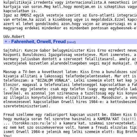
kulpolitikaja irredenta vagy internacionalista.A nemzetkozi int
kartyaja van soron.Meg kell,hogy mondjam,en is szkeptikus vagyo
kapcsolatban is.

Igaz az RMDSZ egyik vezetoje szerint az Euro-atlanti integracio
van ertelme,ha azzal a kisebbseg ugye is megoldodik.Ezzel kapcs
azert el lehet gondolkodni azon,hogy vajon az anyaorszagi es a 
magyarsag erdekei mindenkor es mindenben pontosan egybeesnek-e?
+
-
Fahrenheit, Orwell, Freud
(
mind
)
Sajtohir: Kuncze Gabor belugyminiszter Kiss Erno ezredest nevez
Kozponti Bunuldozesi Igazgatosag vezetojeve. Mint ismeretes, a 
kormany juliusban dontott a szervezet felallitasarol, amely az 
vezetojenek kozvetlen alarendeltsegeben vegzi majd munkajat. (M
Masnap a TV-ben a kovetkezot latom: Kiss Erno a bunuldozes szol
kivanja allitani a lakossagi telefonbejelenteseket. Mar ott is 
telefonszam: a "BIZALOM VONALA". Lelki szemeim elott ket kep je
Eloszor, magaval a telefonalasi lehetoseggel kapcsolatban a Fah
c. film egy jelenete: csak egy telefon (vagy egy megfelelo lada
levelke), es azonnal jon szirenazva a tuzoltosag egy kis konyve
az illegalis konyvtulajdonos elszallitasara). Masodszor, a vona
elnevezesevel kapcsolatban Orwell hires 1984-e: a kettosbeszed 
szeretetminiszterium).

Freud szelleme egy radioriport kapcsan uszott be. Ebben Kiss Er
hogy munkaja soran fel szeretne hasznalni a KAMERA'KAT (sic!!),
... (torokko:szo:ru:le's) a kamara'kat, szakmai szervezeteket. 
ez nem ket szo osszekeverese volt, hanem a freudi elszolas tipi
ismet Orwell 1984-e jelenik meg lelki szemeim elott: Big Brothe
You!
