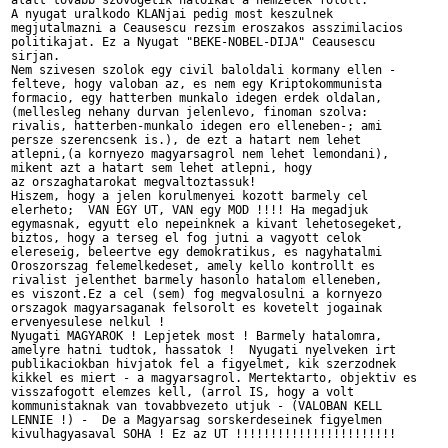
alatt tovabb szovogetik haloikat a nemzetek folott.

A nyugat uralkodo KLANjai pedig most keszulnek

megjutalmazni a Ceausescu rezsim eroszakos asszimilacios

politikajat. Ez a Nyugat "BEKE-NOBEL-DIJA" Ceausescu

sirjan.

Nem szivesen szolok egy civil baloldali kormany ellen -

felteve, hogy valoban az, es nem egy Kriptokommunista

formacio, egy hatterben munkalo idegen erdek oldalan,

(mellesleg nehany durvan jelenlevo, finoman szolva:

rivalis, hatterben-munkalo idegen ero elleneben-; ami

persze szerencsenk is.), de ezt a hatart nem lehet

atlepni,(a kornyezo magyarsagrol nem lehet lemondani),

mikent azt a hatart sem lehet atlepni, hogy

az orszaghatarokat megvaltoztassuk!

Hiszem, hogy a jelen korulmenyei kozott barmely cel

elerheto;  VAN EGY UT, VAN egy MOD !!!! Ha megadjuk

egymasnak, egyutt elo nepeinknek a kivant lehetosegeket,

biztos, hogy a terseg el fog jutni a vagyott celok

elereseig, beleertve egy demokratikus, es nagyhatalmi

Oroszorszag felemelkedeset, amely kello kontrollt es

rivalist jelenthet barmely hasonlo hatalom elleneben,

es viszont.Ez a cel (sem) fog megvalosulni a kornyezo

orszagok magyarsaganak felsorolt es kovetelt jogainak

ervenyesulese nelkul !

Nyugati MAGYAROK ! Lepjetek most ! Barmely hatalomra,

amelyre hatni tudtok, hassatok !  Nyugati nyelveken irt

publikaciokban hivjatok fel a figyelmet, kik szerzodnek

kikkel es miert - a magyarsagrol. Mertektarto, objektiv es

visszafogott elemzes kell, (arrol IS, hogy a volt

kommunistaknak van tovabbvezeto utjuk - (VALOBAN KELL

LENNIE !) -  De a Magyarsag sorskerdeseinek figyelmen

kivulhagyasaval SOHA ! Ez az UT !!!!!!!!!!!!!!!!!!!!!!!
