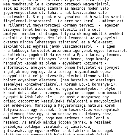
egy hatar, amelyet nem lehet figyelmen kivul hagyni.

Nem mondhatunk le a kornyezo orszagok Magyarjairol,

azok az adott orszag szamara is hasznos modon valo

jogervenyesiteserol, tehat annak kivivasahoz valo

segitesukrol. S e jogok ervenyesulesenek hivatalos szintu

figyelemmel-kisereserol ! Ha erre sor kerul  - mikent azt

a Pillanatnyi Magyarorszagi kormany tervezi  -  egeszen

bizonyos lehet benne, hogy elveszti azt a celt

amelyert minden lehetseges folyamatok megindultak evekkel

ezelott a tersegben. Nem lehet lemondani az anyanyelvi

oktatas minden lehetseges szintjerol es a felekezeti

iskolakrol,az egyhazi javak visszaadasarol  -  s igen

- a tobbsegi teruletek autonomia igenyenek egyes formairol,

a kollektiv jogokrol! Ha ezekrol a Bp.-i kormany lemond,

akkor elveszett! Bizonyos lehet benne, hogy komoly

hangsulyt kapnak az olyan - egyebkent kozismert -

informaciok, amelyek nemcsak onnon helyzetet es jovojet

ingatjak meg vegleg, de a terseg folyamatanak egesz

nagypolitikai celja elveszik, elerhetetlenne valik-;

holott egyebkent elerheto. (nem beszelve az esetleges

szemelyes konzekvenciakrol.) Korunk Bp.-i kormanya(i),

eloszeretettel aldoznak fel egyes szemelyeket - olykor

koncul dobva oket, bizonyos nyugaton csoppet sem becsult

nyugati KLANok laba ele -, de most a magyarsag egy

oriasi csoportjat keszul(nek) felaldozni e nagypolitikai

cel erdekeben. Manapsag a Magyarorszagi hatalmi korok

folyamatosan ugy tesznek, (nem-tesznek),es viszonyulnak

a jelensegekhez,egyeni sorsokhoz es cselekmenyekhez,

ami azt bizonyitja, hogy nem erdemes hunek lenni a

hazahoz. Az arulok mindig jobban jarnak, a rezsimek

pribekjei boldogan virulnak, uj zaszlok,uj

jelszavak,vagy egyszer=FCen csak taktikai kulsosegek
