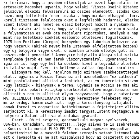
kriteriumai, hogy a jovoben elkeruljuk az ezzel kapcsolatos fel
erteseket.Megeshet ugyanis, hogy valaki "Vissza Oseink Hitehez"
jelszoval elkezdi felvasarolni az osszes elemedett, szodas kocs
huzo, meg fellelheto feher lovakat, hogy majdan elhagyott forra
koruli tisztason felaldozza oket a legfelsobb hadurnak, elatkoz
Szent Istvant aki nemet es olasz befolyst hozott a nyakunkra.

    Ha valaki azt hiszi, hogy az ilyesmi agyrem az nem olvasta 
a folyamatosan es evek ota megjelent riportokat, amelyek a nap

mint nap keletkezo szektak eszbonto otleteivel foglalkoznak.

1975-ben Portland (Oregon) kornyeken egy taborban ketezren vart
hogy vezeruk (akinek nevet hala Istennek elfelejtettem kozben)

egy uj bolygora vigye oket, o azonban inkabb elbolyongott az

osszeszedett penzekkel! Amennyire helytallo Afonya statisztikaj
templomba jarok es nem jarok viszonyszamairol, ugyanannyira

igaz az is, hogy egy ket kardoskodo hivet a legvadabb otletekre
is talalsz majd, Ezert is kellene a vallas fogalmat korulirni.

    Bizonyara meg kell hajolnom majd eziranyu szakkepzettseged

elott, ugyanis a Kocsis Tamashoz irt uzenetedben "ex cathedra"

mint postulatumot allitod a fentieket, az en ismereteim viszont
-ugy latszik - hianyosak e teren, ugyanis se Kocsis se mas aki 
Cserny fele pokoli vilagkep szerkezetet eleve megellenezte nem

allitott s nem is allithat olyan zagyvasagot, hogy a satanizmus
MA, JELENLEGI FUNKCIOJABAN is egy kereszteny felekezet vagy

mi az ordog, hanem csak azt, hogy a keresztenyseg talajabol,

annak formai es dogmatikai kathekizmusat a fejetetejere allitva
sarjadzott ki, a kereszteny imadat targyat,Istent megtagadva es
helyere a Satant allitva ellenlabas gyanant.

    Ezert - Oh ti szigoru, gancsnelkuli magyar nyelveszek,

USA-ban, Canadaban, mindenutt!!...legy szives te is zsebretenni
a Kocsis fela mondat ELSO FELET, es csak egeszen nyugodtan

helyettesitsd be a masodik feleben szereplo satant Istennel aho
ezt o javasolta es ne azt vizsgalgasd hogy az osszetett mondatn