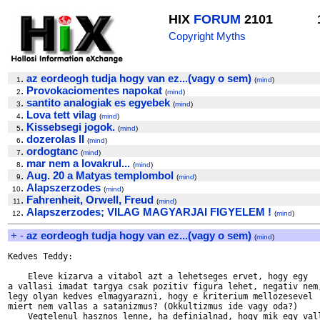
HIX
FORUM
2101
Copyright Myths
.
az eordeogh tudja hogy van ez...(vagy o sem)
1
(
mind
)
.
Provokaciomentes napokat
2
(
mind
)
.
santito analogiak es egyebek
3
(
mind
)
.
Lova tett vilag
4
(
mind
)
.
Kissebsegi jogok.
5
(
mind
)
.
dozerolas II
6
(
mind
)
.
ordogtanc
7
(
mind
)
.
mar nem a lovakrul...
8
(
mind
)
.
Aug. 20 a Matyas templombol
9
(
mind
)
.
Alapszerzodes
10
(
mind
)
.
Fahrenheit, Orwell, Freud
11
(
mind
)
.
Alapszerzodes; VILAG MAGYARJAI FIGYELEM !
12
(
mind
)
+
-
az eordeogh tudja hogy van ez...(vagy o sem)
(
mind
)
Kedves Teddy:

    Eleve kizarva a vitabol azt a lehetseges ervet, hogy egy

a vallasi imadat targya csak pozitiv figura lehet, negativ nem,
legy olyan kedves elmagyarazni, hogy e kriterium mellozesevel 

miert nem vallas a satanizmus? (Okkultizmus ide vagy oda?)

    Vegtelenul hasznos lenne, ha definialnad, hogy mik egy vall