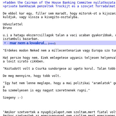
>Fadden the Cairman of the House Banking Commitee nyilatkozata
>private bankhazak penzeltek Trockijt es a szovjet forradalmat
De ebbol kar egy, filler sem maradt, hogy mitorok-ot a kijozani
kuldjuk, vagy vissza a kisegito-osztalyba.

Udvozlettel 

Bruno

u.i a hatagu ekszercsillagok talan a vaci ucaban gyakoribbak, d
+
-
mar nem a lovakrul...
(
mind
)
"Erdekes modon Neked nem a millecentenarium vagy Europa szo tun
Hat persze hogy nem. Ezek emlegetese ugyanis teljesen helyenval
a lovit sirato cikkben. 

"Koztudott volt a Csurka sundorgese az ugeto korul. Talan tobb 
De meg mennyire, hogy tobb volt.

"Igy hat nem lenne meglepo, hogy a mai politikai "aramlatok" ge
a

ba szemelyesen is egy nagyot szeretnenek rugni."

Szegeny :-)

"Amikor szetvertek a nyugdijalapot,nem szoltam,mert fiatal volt
Amikor szetvertek az egeszsegugyet,nem szoltam,mert egeszseges 