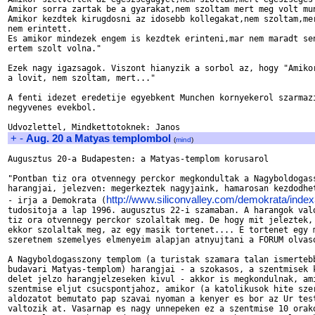
Amikor sorra zartak be a gyarakat,nem szoltam mert meg volt mun
Amikor kezdtek kirugdosni az idosebb kollegakat,nem szoltam,mer
nem erintett.

Es amikor mindezek engem is kezdtek erinteni,mar nem maradt sen
ertem szolt volna."

Ezek nagy igazsagok. Viszont hianyzik a sorbol az, hogy "Amikor
a lovit, nem szoltam, mert..."

A fenti idezet eredetije egyebkent Munchen kornyekerol szarmazi
negyvenes evekbol. 

+
-
Aug. 20 a Matyas templombol
(
mind
)
Augusztus 20-a Budapesten: a Matyas-templom korusarol

"Pontban tiz ora otvennegy perckor megkondultak a Nagyboldogass
harangjai, jelezven: megerkeztek nagyjaink, hamarosan kezdodhet
http://www.siliconvalley.com/demokrata/inde
- irja a Demokrata (
tudositoja a lap 1996. augusztus 22-i szamaban. A harangok valo
tiz ora otvennegy perckor szolaltak meg. De hogy mit jeleztek, 
ekkor szolaltak meg, az egy masik tortenet.... E tortenet egy m
szeretnem szemelyes elmenyeim alapjan atnyujtani a FORUM olvaso
A Nagyboldogasszony templom (a turistak szamara talan ismertebb
budavari Matyas-templom) harangjai - a szokasos, a szentmisek k
delet jelzo harangjelzeseken kivul - akkor is megkondulnak, ami
szentmise eljut csucspontjahoz, amikor (a katolikusok hite szer
aldozatot bemutato pap szavai nyoman a kenyer es bor az Ur test
valtozik at. Vasarnap es nagy unnepeken ez a szentmise 10 orako