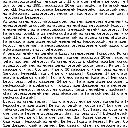
az atvaltoztatashoz rendszerint 11 ora utan nehany perccel  erk
Igy tortent ez 1995. augusztus 20-an is, amikor a harangok eppe
legfobb kozjogi meltosaga beszedenek kezdetekor szolaltak meg. 
ez alkalommal tisztelettel megvarta, mig elul a varatlan zaj, m
felolvasta beszedet.

Az idei unnep elott valoszinuleg (ez nem szemelyes elmenyem) di
egyeztetesek indultak az allami es egyhazi meltosagok kozott, e
eredmenyekent az a megallapodas (nevezzuk ennek) szuletett, hog
harangjai tovabbra is megkondulhatnak az unnep delelottjen - de
csak 11 ora elott, nehogy megzavarjak az allami unnep ahitatat.
harangszo a szentmise egyik esemenyehez kapcsolodik, es a szent
kotott rendje van, a megallapodas teljesitesere csak szigoru id
alkalmazasaval nyilt lehetoseg. 

A templom enek- es zenekara Liszt unnepelyesen hompolygo Korona
adja elo, szinte hagyomanyosan, minden augusztus 20-an, musorva
tehat szo sem lehetett. Az unnep elotti probakon azonban gondos
allapitottak meg az egyes zenei tetelek idotartamat. Kyrie: 5 p
masodperc - jo. Gloria: 7 perc 30 masodperc - nem lesz ez egy k
Sanctus: kevesebb, mint 4 perc - pompas!  Osszesen 17 perc alat
adat a plebanos urnak!  Hu, a Credo majdnem kimaradt! Nem gond,
belul lesz, tehat osszesen 24 perc.  Ha a szentmise pontosan ti
megkezdodik, a plebanos ur rovidit szentbeszeden es a megjelent
udvozli nemetul, angolul es olaszul (amint egyebkent szokasa), 
ohaj teljesitesenek nem lesz akadalya, a harangok meg 11 ora el
megkondulhatnak!

Eljott az unnep napja.  Tiz ora elott egy perccel mindenki a he
kezdodhet a szentmise! De mi tortenik a fooltarnal? Egy gyertya
rakoncatlankodik, a sekrestyes odasiet. Ott hasal az oltaron es
gyertyat a helyere illeszteni. Jaj, mi lesz itt?! Elkezdhetjuk 
Tiz ora ket perc! Eg a gyertya, eg (bar kisse csalen),  el ne a
Csin-csin, kezdodik az enek. Be kell hozni a kesest! Kyrie, Glo
Szentbeszed: csak a lenyeg. Begrussung  ohne, no welcome at all