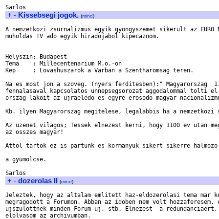
+
-
Kissebsegi jogok.
(
mind
)
A nemzetkozi zsurnalizmus egyik gyongyszemet sikerult az EURO N
muholdas TV ado egyik hiradojabol kipecaznom.

Helyszin: Budapest

Tema    : Millecentenarium M.o.-on

Kep     : Lovashuszarok a Varban a Szentharomsag teren.

Na es most jon a szoveg. (nyers ferditesben):" Magyarorszag  11
fennalasaval kapcsolatos unnepsegsorozat aggodalommal tolti el 
orszag lakoit az ujraeledo es egyre erosodo magyar nacionalizmu
Kb. ilyen Magyarorszag megitelese, legalabbis ha a nemzetkozi s
Az uzenet vilagos; Tessek elnezest kerni, hogy 1100 ev utan meg
az osszes magyar!

Attol tartok ez is partunk es kormanyuk sikert sikerre halmozo 
a gyumolcse.

+
-
dozerolas II
(
mind
)
Jeleztek, hogy az altalam emlitett haz-eldozerolasi tema mar ko
megragodott a Forumon. Abban az idoben nem volt hozzaferesem, e
ujszulottnek minden Forum uj, stb. Elnezest  a redundanciaert, 
elolvasom az archivumban. 
