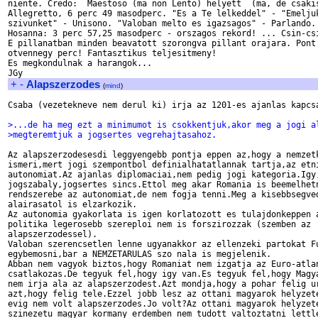
niente. Credo:  Maestoso (ma non Lento) helyett  (ma, de csakis
Allegretto, 6 perc 49 masodperc. "Es a Te lelkeddel" - "Emeljuk
szivunket" - Unisono. "Valoban melto es igazsagos" - Parlando. 
Hosanna: 3 perc 57,25 masodperc - orszagos rekord! ... Csin-csi
E pillanatban minden beavatott szorongva pillant orajara. Pont 
otvennegy perc! Fantasztikus teljesitmeny!  

Es megkondulnak a harangok...

+
-
Alapszerzodes
(
mind
)
Csaba (vezetekneve nem derul ki) irja az 1201-es ajanlas kapcsa
>...de ha meg ezt a minimumot is csokkentjuk,akor meg a jogi a
>megteremtjuk a jogsertes vegrehajtasahoz.
Az alapszerzodesesdi leggyengebb pontja eppen az,hogy a nemzetk
ismeri,mert jogi szempontbol definialhatatlannak tartja,az etni
autonomiat.Az ajanlas diplomaciai,nem pedig jogi kategoria.Igy,
jogszabaly,jogsertes sincs.Ettol meg akar Romania is beemelhetn
rendszerebe az autonomiat,de nem fogja tenni.Meg a kisebbsegved
alairasatol is elzarkozik.

Az autonomia gyakorlata is igen korlatozott es tulajdonkeppen a
politika legerosebb szereploi nem is forszirozzak (szemben az 

alapszerzodessel).

Valoban szerencsetlen lenne ugyanakkor az ellenzeki partokat Fu
egybemosni,bar a NEMZETARULAS szo nala is megjelenik.

Abban nem vagyok biztos,hogy Romaniat nem izgatja az Euro-atlan
csatlakozas.De tegyuk fel,hogy igy van.Es tegyuk fel,hogy Magya
nem irja ala az alapszerzodest.Azt mondja,hogy a pohar felig ur
azt,hogy felig tele.Ezzel jobb lesz az ottani magyarok helyzete
evig nem volt alapszerzodes.Jo volt?Az ottani magyarok helyzete
szinezetu magyar kormany erdemben nem tudott valtoztatni lettle