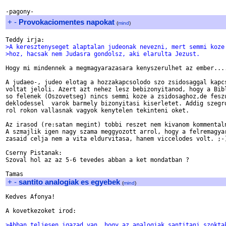
+
-
Provokaciomentes napokat
(
mind
)
>A keresztenyseget alaptalan judeonak nevezni, mert semmi koze
>hoz, hacsak nem Judasra gondolsz, aki elarulta Jezust.
Hogy mi mindennek a megmagyarazasara kenyszerulhet az ember....
A judaeo-, judeo elotag a hozzakapcsolodo szo zsidosaggal kapcs
voltat jeloli. Azert azt nehez lesz bebizonyitanod, hogy a Bibl
so felenek (Oszovetseg) nincs semmi koze a zsidosaghoz,de feszu
deklodessel  varok barmely bizonyitasi kiserletet. Addig szegro
rol rokon vallasnak vagyok kenytelen tekinteni oket.

Az irasod (re:satan megint) tobbi reszet nem kivanom kommentaln
A szmajlik igen nagy szama meggyozott arrol, hogy a felremagyar
zasaid celja nem a vita eldurvitasa, hanem viccelodes volt. ;-)
Cserny Pistanak:

Szoval hol az az 5-6 tevedes abban a ket mondatban ?

+
-
santito analogiak es egyebek
(
mind
)
Kedves Afonya!

A kovetkezoket irod:

>Abban teljesen igazad van, hogy az analogiak santitani szokta