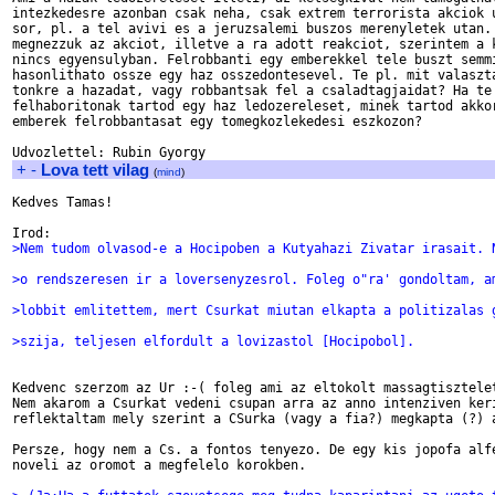
intezkedesre azonban csak neha, csak extrem terrorista akciok u
sor, pl. a tel avivi es a jeruzsalemi buszos merenyletek utan. 
megnezzuk az akciot, illetve a ra adott reakciot, szerintem a k
nincs egyensulyban. Felrobbanti egy emberekkel tele buszt semmi
hasonlithato ossze egy haz osszedontesevel. Te pl. mit valaszta
tonkre a hazadat, vagy robbantsak fel a csaladtagjaidat? Ha te

felhaboritonak tartod egy haz ledozereleset, minek tartod akkor
emberek felrobbantasat egy tomegkozlekedesi eszkozon?

+
-
Lova tett vilag
(
mind
)
Kedves Tamas!

>Nem tudom olvasod-e a Hocipoben a Kutyahazi Zivatar irasait. 
>o rendszeresen ir a loversenyzesrol. Foleg o"ra' gondoltam, a
>lobbit emlitettem, mert Csurkat miutan elkapta a politizalas 
>szija, teljesen elfordult a lovizastol [Hocipobol].          
Kedvenc szerzom az Ur :-( foleg ami az eltokolt massagtisztelet
Nem akarom a Csurkat vedeni csupan arra az anno intenziven keri
reflektaltam mely szerint a CSurka (vagy a fia?) megkapta (?) a
Persze, hogy nem a Cs. a fontos tenyezo. De egy kis jopofa alfe
noveli az oromot a megfelelo korokben.
