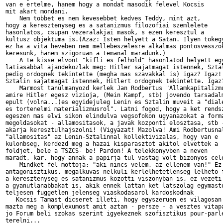
van e ertelme, hanem hogy a mondat masodik felevel Kocsis

mit akart mondani.

    Nem tobbet es nem kevesebbet kedves Teddy, mint azt,

hogy a keresztenyseg es a satanizmus filozofiai szemlelete

hasonlatos, csupan vezeralakjai masok, s ezen keresztul a

kultusz objektuma is.(Azaz: Isten helyett a Satan. Ilyen tokegy
ez ha a vita heveben nem mellebeszelesre alkalmas pontosvesszok
keresunk, hanem szigoruan a temanal maradunk.)

    A te kisse elvont "kifli es felhold" hasonlatod helyett egy
latiasabbal ajandekozlak meg: Hitler sajatmagat istennek, Sztal
pedig ordognek tekintette (megha mas szavakkal is) igaz? Igaz!

Sztalin sajatmagat istennek, Hitlert ordognek tekintette. Igaz?
    Marmost tanulmanyozd kerlek Jan Rodbertus "Allamkapitalizmu
amire Hitler egesz vizioja, (Mein Kampf, stb) jovendo tarsadalm
epult (volna...)es egyidejuleg Lenin es Sztalin muveit a "diale
es tortenelmi materializmusrol". Latni fogod, hogy a ket rendsz
egeszen mas elvi sikon elindulva vegsofokon ugyanazokat a forma
megoldasokat - allamositasok, a javak kozponti elosztasa, stb -
akarja keresztulhajszolni! (Vigyazat! Mazolva! Ami Rodbertusnal
"allamositas" az Lenin-Sztalinnal kollektivizalas, hogy van e 

kulonbseg, kerdezd meg a hazai kisparasztot akitol elvettek a

foldjet, bele a TSZCS- be! Pardon! A telekkonyvben a neven

maradt, kar, hogy annak a papirja tul vastag volt bizonyos celo
    Mindket fel mottoja: "aki nincs velem, az ellenem van!" Ez 
antagonisztikus, megalkuvas nelkuli kerlelhetetlenseg lelheto f
a keresztenyseg es satanizmus kozotti viszonyban is, ez vezeti 
a gyanutlanabbakat is, akik ennek lattan ket latszolag egymasto
teljesen fuggetlen jelenseg viaskodasarol kardoskodnak

   Kocsis Tamast dicseret illeti, hogy egyszeruen es vilagosan 
mazta meg a komplexumost amit aztan - persze - a vesztes vitapa
jo Forum beli szokas szerint igyekeznek szofisztikus pour-parle
terelni...
