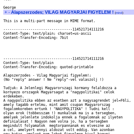
+
-
Alapszerzodes; VILAG MAGYARJAI FIGYELEM !
(
mind
)
This is a multi-part message in MIME format.

---------------------------------114521714111216

Content-Type: text/plain; charset=us-ascii

Content-Transfer-Encoding: 7bit

---------------------------------114521714111216

Content-Type: text/plain

Content-Transfer-Encoding: quoted-printable

Alapszerzodes - Vilag Magyarjai figyelem!;

(No "reply" answer ! Ne "reply"-vel valaszolj !)

Tudjuk: A Jelenlegi Magyarorszagi kormany felaldozza a

kornyezo orszagok Magyarsagat a "nagypolitikai" celok

erdekeben.

A nagypolitika ebben az esetben azt a nagysagrendet jel=F6li,

amely tagabb ertelmu, mint amit csupan Magyarorszag

fogalomkoreben ertunk ! "NAGYPOLITIKA" ! Tudni kell :

olyan erok (tobbesszam !) munkalnak ma is a tersegben,

amelyek jelenlete indokolja ennek a fogalomnak az ilyeten

definialasat ! Nagyon nem volna jo, ha a tersegben

megindult folyamatok  megtorpannanak es elveszne az

a cel, amelyert ennyi aldozat volt eddig. Van azonban
