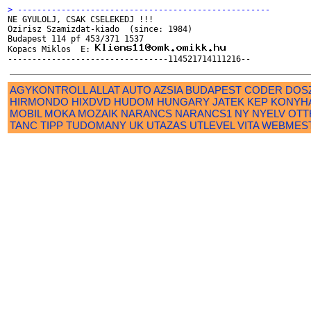
> ----------------------------------------------------

NE GYULOLJ, CSAK CSELEKEDJ !!!

Ozirisz Szamizdat-kiado  (since: 1984)

Budapest 114 pf 453/371 1537

Kopacs Miklos  E: 
AGYKONTROLL
ALLAT
AUTO
AZSIA
BUDAPEST
CODER
DOS
HIRMONDO
HIXDVD
HUDOM
HUNGARY
JATEK
KEP
KONYH
MOBIL
MOKA
MOZAIK
NARANCS
NARANCS1
NY
NYELV
OTT
TANC
TIPP
TUDOMANY
UK
UTAZAS
UTLEVEL
VITA
WEBMES