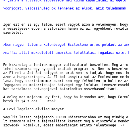
> (Ja:Ha a futtatok szovetsege meg tudna kaparintani az ugeto 
>donjogat, valoszinuleg ok lennenek az elsok, akik tuladnanak 
Igen ezt en is igy latom, ezert vagyok azon a velemenyen, hogy 
a veszelyesek ebben a sztoriban hanem ez az, egyebkent rovidlat
szemlelet.

>Nem nagyon latom a kulonbseget Ecclestone ur,es peldaul az am
>maffia altal mukodtetett amerikai lofuttatasi-fogadasi uzlet 
En kizarolag a fentiek magyar valtozatarol beszeltem. Meg arrol
lehet szamomra egy nyugodt csaladi program is. Nem is beszelve 
az F1-nel a Jet-Set holgyek es urak nem is tudjak, hogy most ho
azon a Hungaroringen. Az F1-bol annyira sut az Ecclestone merhe
lasa, hogy szerintem mar ezert sem egy felhotlen jo buli ez az 
fogogazos es motorricsajos hetveget egy lofutam, temeszetessebb
kat tartalmazo hetvegejevel batorkodtam osszehasonlitani.  

A dolog mar majdnem ugy fest, hogy ha kimondom azt, hogy Formul
hetek is $4-t aaz E. urnak.

A Lovi legalabb elvileg magyar. 

Vegulis lassan bejejezodo FORUM ubiszezonjaban ez meg mindig er
lt szamomra mint a fejreallitot kereszt meg a visszafele mondot
szovegek  kozmikus, egesz emberiseget erinto jelentosege ;-) 
