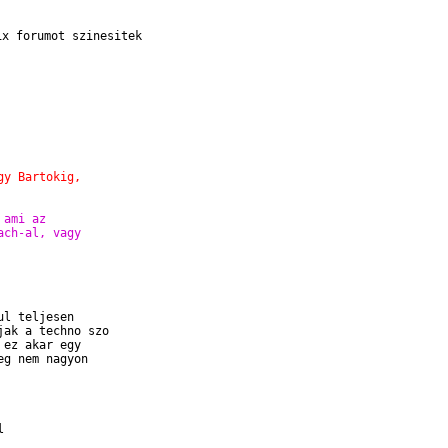
x forumot szinesitek

gy Bartokig,
 ami az
ach-al, vagy
l teljesen

ak a techno szo

ez akar egy

g nem nagyon


