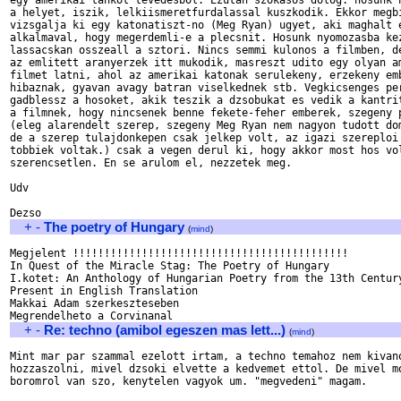
egy amerikai tankot tevedesbol. Ezutan szokasos dolog: hosunk n
a helyet, iszik, lelkiismeretfurdalassal kuszkodik. Ekkor megbi
vizsgalja ki egy katonatiszt-no (Meg Ryan) ugyet, aki maghalt e
alkalmaval, hogy megerdemli-e a plecsnit. Hosunk nyomozasba kez
lassacskan osszeall a sztori. Nincs semmi kulonos a filmben, de
az emlitett aranyerzek itt mukodik, masreszt udito egy olyan am
filmet latni, ahol az amerikai katonak serulekeny, erzekeny emb
hibaznak, gyavan avagy batran viselkednek stb. Vegkicsenges per
gadblessz a hosoket, akik teszik a dzsobukat es vedik a kantrit
a filmnek, hogy nincsenek benne fekete-feher emberek, szegeny p
(eleg alarendelt szerep, szegeny Meg Ryan nem nagyon tudott dom
de a szerep tulajdonkepen csak jelkep volt, az igazi szereploi 
tobbiek voltak.) csak a vegen derul ki, hogy akkor most hos vol
szerencsetlen. En se arulom el, nezzetek meg.

Udv

+
-
The poetry of Hungary
(
mind
)
Megjelent !!!!!!!!!!!!!!!!!!!!!!!!!!!!!!!!!!!!!!!!!!!!

In Quest of the Miracle Stag: The Poetry of Hungary

I.kotet: An Anthology of Hungarian Poetry from the 13th Century
Present in English Translation

Makkai Adam szerkeszteseben

+
-
Re: techno (amibol egeszen mas lett...)
(
mind
)
Mint mar par szammal ezelott irtam, a techno temahoz nem kivano
hozzaszolni, mivel dzsoki elvette a kedvemet ettol. De mivel mo
boromrol van szo, kenytelen vagyok um. "megvedeni" magam.
