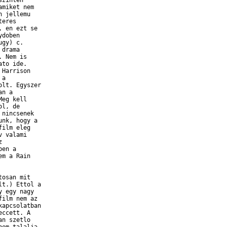
zinten

miket nem

 jellemu

eres

 en ezt se

doben

gy) c.

drama

 Nem is

to ide.

Harrison

a

lt. Egyszer

n a

eg kell

l, de

nincsenek

nk, hogy a

ilm eleg

 valami



en a

m a Rain

osan mit

t.) Ettol a

 egy nagy

ilm nem az

apcsolatban

ccett. A

n szetlo
