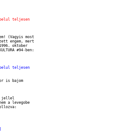
belul teljesen
m! (Vagyis most

ett engem, mert

996. oktober

ULTURA #94-ben:

belul teljesen
r is bajom 

jellel 

em a levegobe

llozva:

]