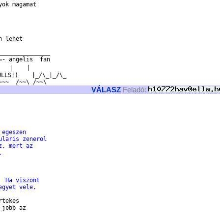
ok magamat

 lehet 

______________

- angelis  fan

   |    |

LLS!)    |_/\_|_/\_

VÁLASZ
Feladó:
 egeszen
ularis zenerol
z, mert az
. 
  Ha viszont
egyet vele.
tekes 

jobb az 
