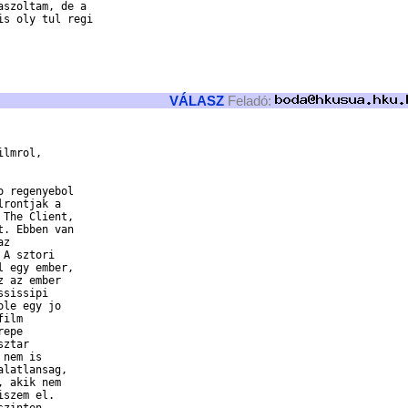
szoltam, de a 

s oly tul regi 

VÁLASZ
Feladó:
lmrol,

 regenyebol

rontjak a

The Client,

. Ebben van

z

A sztori

 egy ember,

 az ember

sissipi

le egy jo

ilm

epe

ztar

nem is

latlansag,

 akik nem

szem el.
