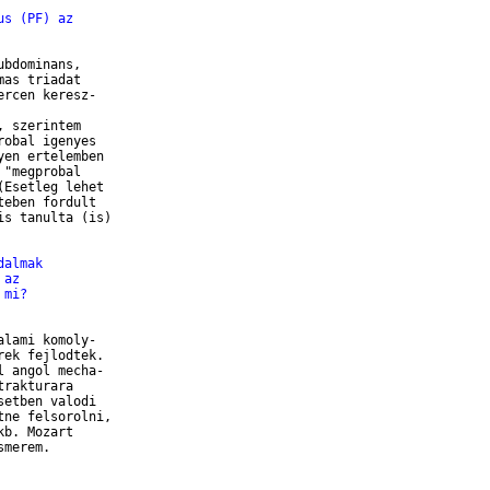
us (PF) az
bdominans, 

as triadat 

rcen keresz-

 szerintem 

obal igenyes 

en ertelemben 

"megprobal 

Esetleg lehet 

eben fordult 

s tanulta (is) 

dalmak
 az
 mi?
lami komoly-

ek fejlodtek.

 angol mecha-

rakturara 

etben valodi 

ne felsorolni, 

b. Mozart 

merem.
