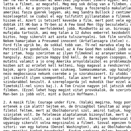
Bar ha van a vonalban az amerikai jogrendet ismero egyen, aki s
latta a filmet, az megcafol. Meg meg sok dolog van a filmben, a
hiszek el. Az a gorcsos igyekezet, hogy a foszereplo makulatlan
amerikai fasza gyerek legyen, aki meg Sandra Bullock 2 centimet
kozelsegetol se csabul el egy tulfutott pillanataban a filmnek,
hiszem el. Azert is tetszett kevesbe a film, mert pont vele egy
dobtak itt HK-ban a TV-ben az A Few Good Men (Egy becsulebeli u
filmet, ami ennel merfoldekkel jobb. Mindketto az un. birosagi 
mufajaba tartozik, ami meg talan a 12 duhos emberrel kezdodott.
biztos, hogy sikerult azt azota tulszarnyalni. Sok film sorolha
Nekem hamarjaban a Presumed innocent (Artatlansagra itelve) c. 
Ford film ugrik be, de sokkal tobb van. TV-nel maradva eleg ha 
Petrocellire gondolunk. Szoval az A Few Good Men sokkal jobb vo
mar irtam, hogy szerintem az ilyen filmeknel az aranyerzeken va
hangsuly. Azaz: persze Happy End kell, de ne nagyon csopogos. M
mutatni valamit a jo oreg Amerika arnyoldalaibol es problemaibo
kozben azt az erzetet kell kelteni, hogy magaval a rendszerrel 
bajok, apro javitasokra van szukseg. Summasummarum, ugy hazudju
nezo megbocsassa nekunk cserebe a jo szorakozasert. Ez utobbi f
jol sikerult ilyen szempontbol, talan azert mert a forgatokonyv
szindarabbol keszult. A szereplogarda jol mukodik (bar ezzel az
Timetokill-nel sincs baj.). A Tom Cruise nagyon jol jatszik ebb
filmben. (Ezzel lehet hogy megint vitat provokalok, de szerinte
Man-ben is jobb volt, mint a Dustin Hoffmann.)

2. A masik film: Courage under Fire. (Valaki megirna, hogy pont
ertenek a cim alatt? Sejtem en, de Orszaghbol tanultam az angol
filmtol feltem, mert az Obolhaborurol szol, amirol tudjuk, hogy
szinjatek volt. De felelmeim alaptalannak bizonyultak, mert a f
Obolhaborurol szolt, az csak hatter volt. Barmilyen haboruval k
ugyanigy sikerult volna megcsinalni a filmet. Szoval egeszen te
sztori: van egy katona (Denzel Washington), aki az Obolhaboruba