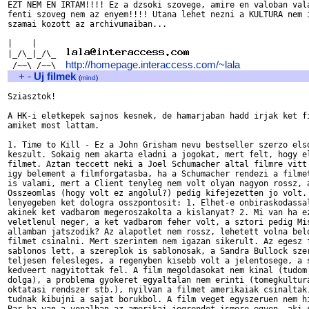
EZT NEM EN IRTAM!!!! Ez a dzsoki szovege, amire en valoban vala
fenti szoveg nem az enyem!!!! Utana lehet nezni a KULTURA nem i
szamai kozott az archivumaiban...

|    |

|_/\_|_/\_  
http://homepage.interaccess.com/~lala
 /~~\ /~~\  
+
-
Uj filmek
(
mind
)
Sziasztok!

A HK-i eletkepek sajnos kesnek, de hamarjaban hadd irjak ket fi
amiket most lattam. 

1. Time to Kill - Ez a John Grisham nevu bestseller szerzo elso
keszult. Sokaig nem akarta eladni a jogokat, mert felt, hogy el
filmet. Aztan teccett neki a Joel Schumacher altal filmre vitt 
igy belement a filmforgatasba, ha a Schumacher rendezi a filmet
is valami, mert a Client tenyleg nem volt olyan nagyon rossz, a
Osszeomlas (hogy volt ez angolul?) pedig kifejezetten jo volt. 
lenyegeben ket dologra osszpontosit: 1. Elhet-e onbiraskodassal
akinek ket vadbarom megeroszakolta a kislanyat? 2. Mi van ha ez
veletlenul neger, a ket vadbarom feher volt, a sztori pedig Mis
allamban jatszodik? Az alapotlet nem rossz, lehetett volna belo
filmet csinalni. Mert szerintem nem igazan sikerult. Az egesz f
sablonos lett, a szereplok is sablonosak, a Sandra Bullock szer
teljesen felesleges, a regenyben kisebb volt a jelentosege, a s
kedveert nagyitottak fel. A film megoldasokat nem kinal (tudom 
dolga), a problema gyokeret egyaltalan nem erinti (tomegkultura
oktatasi rendszer stb.), nyilvan a filmet amerikaiak csinaltak,
tudnak kibujni a sajat borukbol. A film veget egyszeruen nem hi