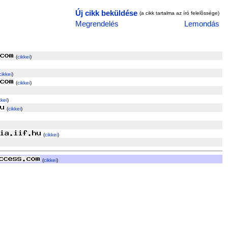
Új cikk beküldése
(a cikk tartalma az író felelõssége)
Megrendelés
Lemondás
(
cikkei
)
cikkei
)
(
cikkei
)
kkei
)
(
cikkei
)
(
cikkei
)
(
cikkei
)