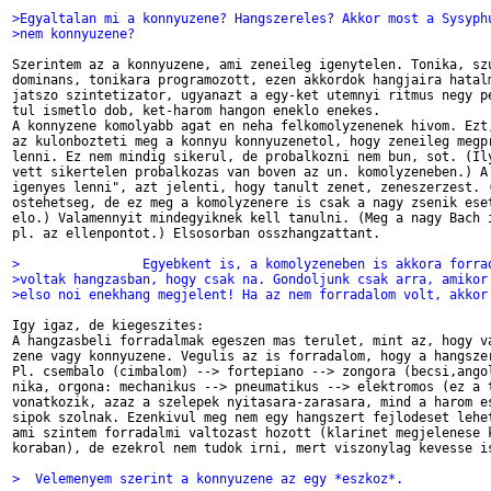
>Egyaltalan mi a konnyuzene? Hangszereles? Akkor most a Sysyph
>nem konnyuzene? 
Szerintem az a konnyuzene, ami zeneileg igenytelen. Tonika, szu
dominans, tonikara programozott, ezen akkordok hangjaira hatalm
jatszo szintetizator, ugyanazt a egy-ket utemnyi ritmus negy pe
tul ismetlo dob, ket-harom hangon eneklo enekes.

A konnyzene komolyabb agat en neha felkomolyzenenek hivom. Ezt,
az kulonbozteti meg a konnyu konnyuzenetol, hogy zeneileg megpr
lenni. Ez nem mindig sikerul, de probalkozni nem bun, sot. (Ily
vett sikertelen probalkozas van boven az un. komolyzeneben.) A 
igenyes lenni", azt jelenti, hogy tanult zenet, zeneszerzest. (
ostehetseg, de ez meg a komolyzenere is csak a nagy zsenik eset
elo.) Valamennyit mindegyiknek kell tanulni. (Meg a nagy Bach i
pl. az ellenpontot.) Elsosorban osszhangzattant.

>                Egyebkent is, a komolyzeneben is akkora forra
>voltak hangzasban, hogy csak na. Gondoljunk csak arra, amikor
>elso noi enekhang megjelent! Ha az nem forradalom volt, akkor
Igy igaz, de kiegeszites:

A hangzasbeli forradalmak egeszen mas terulet, mint az, hogy va
zene vagy konnyuzene. Vegulis az is forradalom, hogy a hangszer
Pl. csembalo (cimbalom) --> fortepiano --> zongora (becsi,angol
nika, orgona: mechanikus --> pneumatikus --> elektromos (ez a t
vonatkozik, azaz a szelepek nyitasara-zarasara, mind a harom es
sipok szolnak. Ezenkivul meg nem egy hangszert fejlodeset lehet
ami szintem forradalmi valtozast hozott (klarinet megjelenese k
koraban), de ezekrol nem tudok irni, mert viszonylag kevesse is
>  Velemenyem szerint a konnyuzene az egy *eszkoz*. 