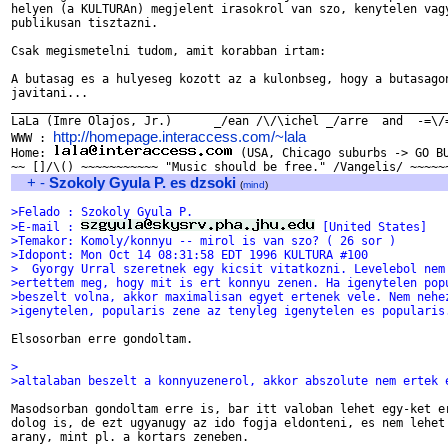
helyen (a KULTURAn) megjelent irasokrol van szo, kenytelen vagy
publikusan tisztazni.

Csak megismetelni tudom, amit korabban irtam:

A butasag es a hulyeseg kozott az a kulonbseg, hogy a butasagon
javitani...

_______________________________________________________________
LaLa (Imre Olajos, Jr.)      _/ean /\/\ichel _/arre  and  -=\/=
http://homepage.interaccess.com/~lala
WWW : 
                    
Home: 
 (USA, Chicago suburbs -> GO BU
+
-
Szokoly Gyula P. es dzsoki
(
mind
)
>Felado : Szokoly Gyula P.
>E-mail : 
 [United States]
>Temakor: Komoly/konnyu -- mirol is van szo? ( 26 sor )
>Idopont: Mon Oct 14 08:31:58 EDT 1996 KULTURA #100
>  Gyorgy Urral szeretnek egy kicsit vitatkozni. Levelebol nem
>ertettem meg, hogy mit is ert konnyu zenen. Ha igenytelen pop
>beszelt volna, akkor maximalisan egyet ertenek vele. Nem nehe
>igenytelen, popularis zene az tenyleg igenytelen es popularis
Elsosorban erre gondoltam.

>                                                             
>altalaban beszelt a konnyuzenerol, akkor abszolute nem ertek 
Masodsorban gondoltam erre is, bar itt valoban lehet egy-ket er
dolog is, de ezt ugyanugy az ido fogja eldonteni, es nem lehet 
arany, mint pl. a kortars zeneben.
