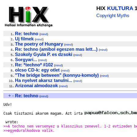
HIX
KULTURA
1
Copyright Myths
.
Re: techno
1
(
mind
)
.
Uj filmek
2
(
mind
)
.
The poetry of Hungary
3
(
mind
)
.
Re: techno (amibol egeszen mas lett...)
4
(
mind
)
.
Szokoly Gyula P. es dzsoki
5
(
mind
)
.
Sorgyari...
6
(
mind
)
.
Re: *techno* #102
7
(
mind
)
.
olcso CD-k: egy otlet
8
(
mind
)
.
"The bridge between" (konnyu-komoly)
9
(
mind
)
.
Ha nyelvet akarsz tanulni...
10
(
mind
)
.
Arizonai almodozok
11
(
mind
)
+
-
Re: techno
(
mind
)
Udv!

Csak tisztazni akarom magam. Azt irta 
 wrote:
>>A techno nem versenyez a klasszikus zenevel. 1-2 evtizeden b
>>egyeduralkodova valik.