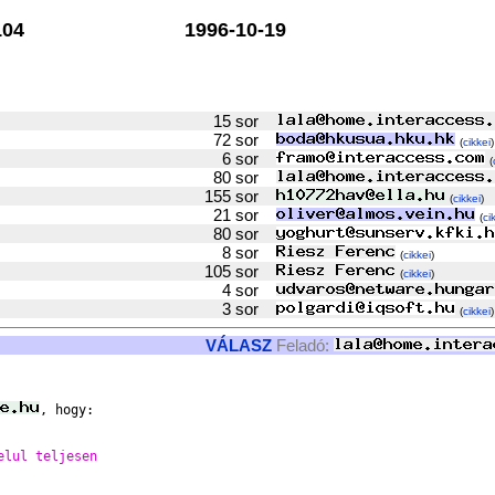
04
1996-10-19
15 sor
72 sor
(
cikkei
)
6 sor
(
80 sor
155 sor
(
cikkei
)
21 sor
(
ci
80 sor
8 sor
(
cikkei
)
105 sor
(
cikkei
)
4 sor
3 sor
(
cikkei
)
VÁLASZ
Feladó:
, hogy:

elul teljesen