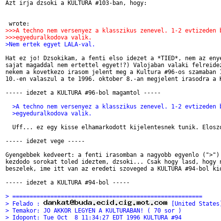
Azt irja dzsoki a KULTURA #103-ban, hogy:

 wrote:
>>>A techno nem versenyez a klasszikus zenevel. 1-2 evtizeden 
>>>egyeduralkodova valik.
>Nem ertek egyet LALA-val.
Hat ez jo! Dzsokikam, a fenti elso idezet a *TIED*, nem az enye
sajat magaddal nem ertettel egyet!?) Valojaban valaki felreidez
nekem a kovetkezo irasom jelent meg a Kultura #96-os szamaban 1
10.-en valaszul a te 1996. oktober 8.-an megjelent irasodra a K
----- idezet a KULTURA #96-bol magamtol -----

  >A techno nem versenyez a klasszikus zenevel. 1-2 evtizeden 
  >egyeduralkodova valik.
  Uff... ez egy kisse elhamarkodott kijelentesnek tunik. Eloszo
----- idezet vege -----

Gyengebbek kedveert: a fenti irasomban a nagyobb egyenlo (">") 
kezdodo sorokat toled ideztem, dzsoki... Csak hogy lasd, hogy n
beszelek, ime itt van az eredeti szoveged a KULTURA #94-bol kio
----- idezet a KULTURA #94-bol -----

> =======================================================
> Felado : 
 [United States
> Temakor: JO AKKOR LEGYEN A KULTURABAN! ( 70 sor )
> Idopont: Tue Oct  8 11:34:27 EDT 1996 KULTURA #94