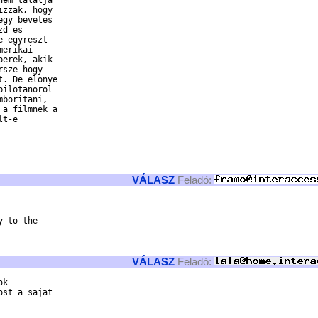
em talalja

zzak, hogy

gy bevetes

d es

 egyreszt

erikai

erek, akik

sze hogy

. De elonye

ilotanorol

boritani,

a filmnek a

t-e

VÁLASZ
Feladó:
 to the

VÁLASZ
Feladó:
k 

st a sajat
