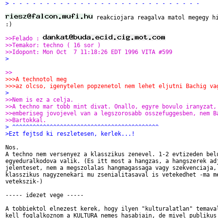
> - - - - - - - - - - - - - - - - - - - - - - - - - - - -
 reakciojara reagalva matol megegy hi
:)

>>Felado : 
>>Temakor: techno ( 16 sor )
>>Idopont: Mon Oct  7 11:18:26 EDT 1996 VITA #599
>
>>
>>>A technotol meg
>>>az olcso, igenytelen popzenetol nem lehet eljutni Bachig va
>
>>Nem is ez a celja.
>>A techno mar tobb mint divat. Onallo, egyre bovulo iranyzat,
>>emberiseg jovojevel van a legszorosabb osszefuggesben, nem B
>>Bartokkal.
> ^^^^^^^^^^^^^^^^^^^^^^^^^^^^^^^^^^^^^^^^^^^
>Ezt fejtsd ki reszletesen, kerlek...!
Nos.

A techno nem versenyez a klasszikus zenevel. 1-2 evtizeden belu
egyeduralkodova valik. (Es itt most a hangzas, a hangszerek adj
jelenteset, nem a megszolalas hangmagassaga vagy szekvenciaja, 
klasszikus nagyzenekari mu zsenialitasaval is vetekedhet -ma me
vetekszik-)

----- idezet vege -----

A tobbiektol elnezest kerek, hogy ilyen "kulturalatlan" temaval
kell foglalkoznom a KULTURA nemes hasabjain, de mivel publikus
