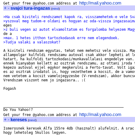
http://mail.yahoo.com
Get your free @yahoo.com address at 
+
-
svajci tura-ingazas
(
mind
)
>Ha csak kiviteli rendszamot kapok ra, visszamehetek-e vele Sv
>yszoval meg tudom-e oldani es hogyan az oda-vissza ingazasaim
>z buli vegen az autot elvamoltatom es forgalomba helyezem Mag
>max. 1 hetes itthon tartozkodasok erre nem elegendoek.
>Tudja valaki a valaszokat?
A kiviteli rendszam egyutas, tehat nem mehetsz vele vissza. Mag
allampolgar kulfoldi rendszamu autoval csak akkor lepheti at le
hatart, ha kulfoldi tartozkodasi/munkavallalasi engedelye van. 
ennek hianyaban kellett az osztrak rendszamu, az ottani iroda t
kepezo autoval ejjel egykor megkerulni a Ferto-tavat. Volt igaz
es az osztrak irodatol is, hogy vezethetem a kocsit, de a vamos
nem vetetem a kocsit vamelojegyzesbe (V-rendszam), akkor buncse
Vrendszam viszont nem jo ingazasra.. :(

Fogash

_________________________________________________________

Do You Yahoo!?

http://mail.yahoo.com
Get your free @yahoo.com address at 
+
-
kereses
(
mind
)
Ismerosnek keresek Alfa 155re 4db (hasznalt) alufelnit. A srac 
hogy lehetoleg 5kullos legyen.
