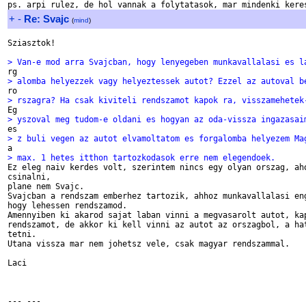
+
-
Re: Svajc
(
mind
)
Sziasztok!

> Van-e mod arra Svajcban, hogy lenyegeben munkavallalasi es l
> alomba helyezzek vagy helyeztessek autot? Ezzel az autoval b
> rszagra? Ha csak kiviteli rendszamot kapok ra, visszamehetek
> yszoval meg tudom-e oldani es hogyan az oda-vissza ingazasai
> z buli vegen az autot elvamoltatom es forgalomba helyezem Ma
> max. 1 hetes itthon tartozkodasok erre nem elegendoek.

Ez eleg naiv kerdes volt, szerintem nincs egy olyan orszag, aho
csinalni,

plane nem Svajc.

Svajcban a rendszam emberhez tartozik, ahhoz munkavallalasi eng
hogy lehessen rendszamod.

Amennyiben ki akarod sajat laban vinni a megvasarolt autot, kap
rendszamot, de akkor ki kell vinni az autot az orszagbol, a hat
tetni.

Utana vissza mar nem johetsz vele, csak magyar rendszammal.

Laci

--- ---
