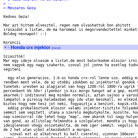
> --
> Meszaros Geza
Kedves Geza!

Mar azt hittem elvesztel, regen nem olvashattuk hon ahitott

irasaidat a listan, de ma harommal is megorvendeztettel minket.
Boldog nevnapot! :-)

+
-
Honda crx injektor
(
mind
)
Sziasztok!

Mar egy ideje olvasom a listat,de most batorkodom eloszor irni

nem vagyok egy nagy szakerto, szoval jol jonne ha esetleg tudna
segiteni

  egy elso generacios, 1.6-os honda crx-rol lenne szo. eddig mi
rendben ment vele, de az utobbi idokben az injektorral gondok v
tunetek: uresben az alapjarat van hogy 1200-rol 1800-ra ugrik f
percenkent kb 50x! ilyenkor jo kis morgo hangot ad a gep, minth
akarnek:) inditasnal meg minden normalis, aztan sajnos a varosb
lampatol a pirosig haladasban egy ido utan besokall, es elkezd 
biztos hogy nem tesz jot neki, fogyasztja a benzint, kopik,stb,
  eddig probalkoztunk eloszor valami injektor-tisztito folyadek
semmit sem segitett. utana a szerelo megbutykolte, kozolte, hog
nap-szenzorral (de lehet hogy "map", nem akarok tul nagy hulyes
van gond, az allitolag felmondta a szolgalatot. mondta is hogy 
ideiglenesen vhogy osszetakolta, de nem iger semmit. vegulis ko
de 2 het utan ujbol elkezdodott a morgas.

   szoval ezt az alkatreszt ki kell cserelni. ujonnan 100ezer f