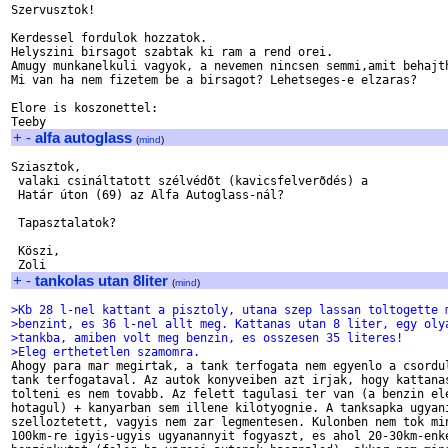
Szervusztok!

Kerdessel fordulok hozzatok.

Helyszini birsagot szabtak ki ram a rend orei.

Amugy munkanelkuli vagyok, a nevemen nincsen semmi,amit behajth
Mi van ha nem fizetem be a birsagot? Lehetseges-e elzaras?

Elore is koszonettel:

+
-
alfa autoglass
(
mind
)
Sziasztok,

 valaki csináltatott szélvédõt (kavicsfelverõdés) a

 Határ úton (69) az Alfa Autoglass-nál?

 Tapasztalatok?

 Köszi,

+
-
tankolas utan 8liter
(
mind
)
>Kb 28 l-nel kattant a pisztoly, utana szep lassan toltogette 
>benzint, es 36 l-nel allt meg. Kattanas utan 8 liter, egy oly
>tankba, amiben volt meg benzin, es osszesen 35 literes!
>Eleg erthetetlen szamomra.

Ahogy para mar megirtak, a tank terfogata nem egyenlo a csordul
tank terfogataval. Az autok konyveiben azt irjak, hogy kattanas
tolteni es nem tovabb. Az felett tagulasi ter van (a benzin ele
hotagul) + kanyarban sem illene kilotyognie. A tanksapka ugyani
szelloztetett, vagyis nem zar legmentesen. Kulonben nem tok min
100km-re igyis-ugyis ugyanannyit fogyaszt, es ahol 20-30km-enke