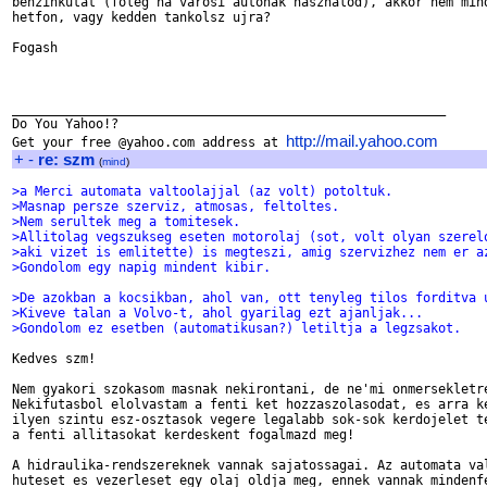
benzinkutat (foleg ha varosi autonak hasznalod), akkor nem mind
hetfon, vagy kedden tankolsz ujra?

Fogash

_________________________________________________________

Do You Yahoo!?

http://mail.yahoo.com
Get your free @yahoo.com address at 
+
-
re: szm
(
mind
)
>a Merci automata valtoolajjal (az volt) potoltuk.
>Masnap persze szerviz, atmosas, feltoltes.
>Nem serultek meg a tomitesek.
>Allitolag vegszukseg eseten motorolaj (sot, volt olyan szerel
>aki vizet is emlitette) is megteszi, amig szervizhez nem er a
>Gondolom egy napig mindent kibir.
>De azokban a kocsikban, ahol van, ott tenyleg tilos forditva 
>Kiveve talan a Volvo-t, ahol gyarilag ezt ajanljak...
>Gondolom ez esetben (automatikusan?) letiltja a legzsakot.
Kedves szm!

Nem gyakori szokasom masnak nekirontani, de ne'mi onmersekletre
Nekifutasbol elolvastam a fenti ket hozzaszolasodat, es arra ke
ilyen szintu esz-osztasok vegere legalabb sok-sok kerdojelet te
a fenti allitasokat kerdeskent fogalmazd meg!

A hidraulika-rendszereknek vannak sajatossagai. Az automata val
huteset es vezerleset egy olaj oldja meg, ennek vannak mindenfe