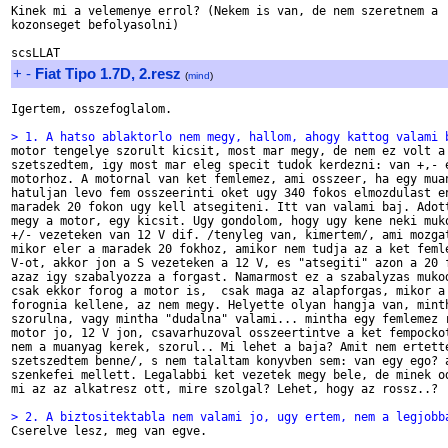
Kinek mi a velemenye errol? (Nekem is van, de nem szeretnem a

kozonseget befolyasolni)

+
-
Fiat Tipo 1.7D, 2.resz
(
mind
)
Igertem, osszefoglalom. 

> 1. A hatso ablaktorlo nem megy, hallom, ahogy kattog valami 

motor tengelye szorult kicsit, most mar megy, de nem ez volt a 
szetszedtem, igy most mar eleg specit tudok kerdezni: van +,- e
motorhoz. A motornal van ket femlemez, ami osszeer, ha egy muan
hatuljan levo fem osszeerinti oket ugy 340 fokos elmozdulast en
maradek 20 fokon ugy kell atsegiteni. Itt van valami baj. Adott
megy a motor, egy kicsit. Ugy gondolom, hogy ugy kene neki muko
+/- vezeteken van 12 V dif. /tenyleg van, kimertem/, ami mozgat
mikor eler a maradek 20 fokhoz, amikor nem tudja az a ket femle
V-ot, akkor jon a S vezeteken a 12 V, es "atsegiti" azon a 20 f
azaz igy szabalyozza a forgast. Namarmost ez a szabalyzas mukod
csak ekkor forog a motor is,  csak maga az alapforgas, mikor a 
forognia kellene, az nem megy. Helyette olyan hangja van, minth
szorulna, vagy mintha "dudalna" valami... mintha egy femlemez r
motor jo, 12 V jon, csavarhuzoval osszeertintve a ket fempockot
nem a muanyag kerek, szorul.. Mi lehet a baja? Amit nem ertette
szetszedtem benne/, s nem talaltam konyvben sem: van egy ego? a
szenkefei mellett. Legalabbi ket vezetek megy bele, de minek od
mi az az alkatresz ott, mire szolgal? Lehet, hogy az rossz..?

> 2. A biztositektabla nem valami jo, ugy ertem, nem a legjobb

Cserelve lesz, meg van egve.
