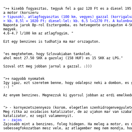
">+ kisebb fogyasztas, tegyuk fel a gaz 120 Ft es a diesel 195 
> tipusok), atlagfogyasztas (100 km, vegyes) gazzal (korrigalv
> kb. 8,5l = 1020 Ft; diesel-lel: kb. 6,5 l=1270 Ft. A kulonbs

Naponta jarok Bp-rol Esztergomba, es hetvegente orszaguton 4-50
megyek. 

4.6-4.7 l/100 km az atlagfogyim, "

Ezt egy benzines is tudhatja ma mar orszaguton.

"es megtehetem, hogy Szlovakiaban tankolok,

ahol most 27.50 SKK a gazolaj (158 HUF) es 15 SKK az LPG."

Szoval ott meg jobban jarnal a gazzal. :)))

">+ nagyobb nyomatek

Igy igaz, ezt szeretem benne, hogy odalepsz neki a dombon, es g
:-) "

Az enyem benzines. Megnezzuk ki gyorsul jobban az erdi emelkedo
"> - kornyezetszennyezo (korom, elegetlen szenhidrogenvegyulete
Meg ritka az oxidacios katalizator, de az ujakon mar van szabal
> - zajos

Zajosabb mint a benzines, foleg hidegen. Ha meleg a motor, es n
sebessegfokozatban mesz vele, az atlagember meg nem mondja, hog