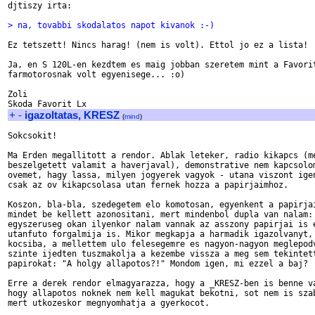
djtiszy irta:

> na, tovabbi skodalatos napot kivanok :-)
Ez tetszett! Nincs harag! (nem is volt). Ettol jo ez a lista!

Ja, en S 120L-en kezdtem es maig jobban szeretem mint a Favorit
farmotorosnak volt egyenisege... :o)

Zoli

+
-
igazoltatas, KRESZ
(
mind
)
Sokcsokit!

Ma Erden megallitott a rendor. Ablak leteker, radio kikapcs (me
beszelgetett valamit a haverjaval), demonstrative nem kapcsolom
ovemet, hagy lassa, milyen jogyerek vagyok - utana viszont igen
csak az ov kikapcsolasa utan fernek hozza a papirjaimhoz.

Koszon, bla-bla, szedegetem elo komotosan, egyenkent a papirjai
mindet be kellett azonositani, mert mindenbol dupla van nalam:

egyszeruseg okan ilyenkor nalam vannak az asszony papirjai is e
utanfuto forgalmija is. Mikor megkapja a harmadik igazolvanyt, 
kocsiba, a mellettem ulo felesegemre es nagyon-nagyon meglepodv
szinte ijedten tuszmakolja a kezembe vissza a meg sem tekintett
papirokat: "A holgy allapotos?!" Mondom igen, mi ezzel a baj?

Erre a derek rendor elmagyarazza, hogy a _KRESZ-ben is benne va
hogy allapotos noknek nem kell magukat bekotni, sot nem is szab
mert utkozeskor megnyomhatja a gyerkocot.
