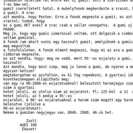
Szombaton tetettem fel elore ket uj gumit. Volt a szervizben eg
7-es bmw-vel,

gumit csereltetett hatul. A muhelyfonok megkerdezte a sracot, h
a gumit. A srac

azt mondta, hogy Pesten. Erre a fonok megnezte a gumit, es azt 
sractol: tudod, hogy

ez a gumi HET eves? A srac csak a vallat vonogatta.  A gumi uj 
P6000.

Meg jo, hogy egy gumis ismerossel voltam, ott dolgozik a cimbor
voltam gumisnal.

A fonok ram akart sozni egy hasznalt gumit, amelyiknek a gumisz
meg megvoltak

a futofeluleten. A fonok elment megnezni, hogy mi az ara a gumi
cimboram megnezte,

es azt mondta, hogy: meg ne vedd, mert 95'-os evjaratu a gumi, 
hasznalt!

Azt mondta, hogy most szep, meg jo lenne a gumi, de nyaron a me
egyszer-ketszer

megtekergetem az aszfalton, es ki fog repedezni. A gyartasi ido
kovetkezokeppen allapithato meg:

van egy (a 90-2000-es evjaratuaknal) belesutott haromjegyu szam
szam a gyartasi

hetet jeloli, az utolso szam az evjaratot. Pl: 125-bol  a 12  a
hetet jeloli, az 5 pedig a 95'-os

evjaratot. A 90'-es evjaratuaknal a harom szam mogott egy harom
belesutve (jelolve a

90-es evjaratokat).

Nekem a gumiban negyjegyu van, 0046. 2000, 46-ik het.

           Zsolt

        AUDI 100

         Ékezet!
