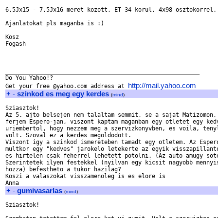
6,5Jx15 - 7,5Jx16 meret kozott, ET 34 korul, 4x98 osztokorrel.

Ajanlatokat pls maganba is :)

Kosz

Fogash

_________________________________________________________

Do You Yahoo!?

http://mail.yahoo.com
Get your free @yahoo.com address at 
+
-
szinkod es meg egy kerdes
(
mind
)
Sziasztok!

Az 5. ajto belsejen nem talaltam semmit, se a sajat Matizomon, 
ferjem Espero-jan, viszont kaptam maganban egy otletet egy kedv
uriembertol, hogy nezzem meg a szervizkonyvben, es voila, tenyl
volt. Szoval ez a kerdes megoldodott.

Viszont igy a szinkod ismereteben tamadt egy otletem. Az Espero
multkor egy "kedves" jarokelo letekerte az egyik visszapillanto
es hirtelen csak feherrel lehetett potolni. (Az auto amugy sote
Szerintetek ilyen festekkel (nyilvan egy kicsit nagyobb mennyis
hozza) befestheto a tukor hazilag?

Koszi a valaszokat visszamenoleg is es elore is

+
-
gumivasarlas
(
mind
)
Sziasztok!
