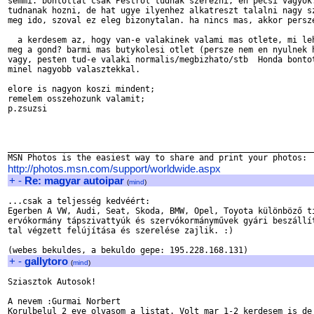
semmi. bontottat csak Pestrol tudnak szerezni, en pecsi vagyok.
tudnanak hozni, de hat ugye ilyenhez alkatreszt talalni nagy sz
meg ido, szoval ez eleg bizonytalan. ha nincs mas, akkor persze
  a kerdesem az, hogy van-e valakinek valami mas otlete, mi leh
meg a gond? barmi mas butykolesi otlet (persze nem en nyulnek h
vagy, pesten tud-e valaki normalis/megbizhato/stb  Honda bontot
minel nagyobb valasztekkal.

elore is nagyon koszi mindent;

remelem osszehozunk valamit;

p.zsuzsi

_______________________________________________________________
http://photos.msn.com/support/worldwide.aspx
+
-
Re: magyar autoipar
(
mind
)
...csak a teljesség kedvéért:

Egerben A VW, Audi, Seat, Skoda, BMW, Opel, Toyota különböző tí
ervókormány tápszivattyúk és szervókormányművek gyári beszállít
tal végzett felújítása és szerelése zajlik. :)

+
-
gallytoro
(
mind
)
Sziasztok Autosok!

A nevem :Gurmai Norbert

Korulbelul 2 eve olvasom a listat. Volt mar 1-2 kerdesem is de 