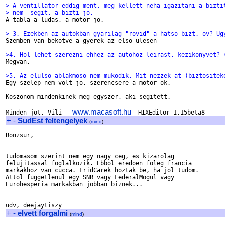
> A ventillator eddig ment, meg kellett neha igazitani a bizti
> nem  segit, a bizti jo. 

A tabla a ludas, a motor jo.

> 3. Ezekben az autokban gyarilag "rovid" a hatso bizt. ov? Ug

Szemben van bekotve a gyerek az elso ulesen

>4. Hol lehet szerezni ehhez az autohoz leirast, kezikonyvet? 

Megvan.

>5. Az elulso ablakmoso nem mukodik. Mit nezzek at (biztositek

Egy szelep nem volt jo, szerencsere a motor ok.

Koszonom mindenkinek meg egyszer, aki segitett.

www.macasoft.hu
Minden jot, Vili   
+
-
SudEst feltengelyek
(
mind
)
Bonzsur,

tudomasom szerint nem egy nagy ceg, es kizarolag 

felujitassal foglalkozik. Ebbol eredoen foleg francia 

markakhoz van cucca. FridCarek hoztak be, ha jol tudom. 

Attol fuggetlenul egy SNR vagy FederalMogul vagy 

Eurohesperia markakban jobban biznek...

+
-
elvett forgalmi
(
mind
)