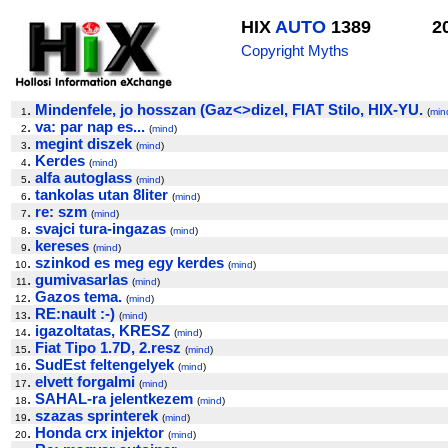
HIX
AUTO
1389
2
Copyright Myths
.
Mindenfele, jo hosszan (Gaz<>dizel, FIAT Stilo, HIX-YU.
1
(
min
.
va: par nap es...
2
(
mind
)
.
megint diszek
3
(
mind
)
.
Kerdes
4
(
mind
)
.
alfa autoglass
5
(
mind
)
.
tankolas utan 8liter
6
(
mind
)
.
re: szm
7
(
mind
)
.
svajci tura-ingazas
8
(
mind
)
.
kereses
9
(
mind
)
.
szinkod es meg egy kerdes
10
(
mind
)
.
gumivasarlas
11
(
mind
)
.
Gazos tema.
12
(
mind
)
.
RE:nault :-)
13
(
mind
)
.
igazoltatas, KRESZ
14
(
mind
)
.
Fiat Tipo 1.7D, 2.resz
15
(
mind
)
.
SudEst feltengelyek
16
(
mind
)
.
elvett forgalmi
17
(
mind
)
.
SAHAL-ra jelentkezem
18
(
mind
)
.
szazas sprinterek
19
(
mind
)
.
Honda crx injektor
20
(
mind
)