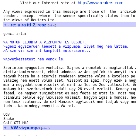
http://www.reuters.com
        Visit our Internet site at 
Any views expressed in this message are those of  the  individu
sender,  except  where  the sender specifically states them to 
+
-
re: ujra itt 2. resz
(
mind
)
gonci irta:

>A MOTOR ELDOBTA A VIZPUMPAT ES BESULT.
>Egesz egyszeruen leesett a vizpumpa, ilyet meg nem lattam.
>A szerviz szerint komplett motorcsere...
>Kovetkeztetest nem vonok le.
Szerintem nyugodtan vonhatsz. Sajnos a nemetek is megtanultak a
elettartamtervezest, ebbol adodoan az 4es golfok kb annyit is e
tegyuk hozza ha a szerviz rendesen atnezte volna a kotelezo per
valszeg nem esett volna szet. Viszont az igaz, hogy ezek a negy
mar a negyedet sem viselik el mint az 1es es 2es valtozatok. An
mokany kis szerkezetnek indult ugy 26 evvel ezelott. Kemeny rug
fapad, de nagyon tuningbarat es meg fogta az utat is. Most meg 
csinalni belole egy luxusabb valamit. Nagyon igaz a mondas, hog
nem lesz szalonna, de ezt Hanziek ugylaccik nem tudjak vagy nem
tudni. Na mindegy ennyit a VW-rol.

Udv

Shake

+
-
VW vizpumpa
(
mind
)