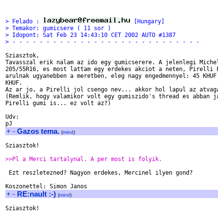
> Felado : 
 [Hungary]
> Temakor: gumicsere ( 11 sor )
> Idopont: Sat Feb 23 14:43:10 CET 2002 AUTO #1387
> - - - - - - - - - - - - - - - - - - - - - - - - - - - -
Sziasztok,

Tavasszal erik nalam az ido egy gumicserere. A jelenlegi Michel
205/55R16, es most lattam egy erdekes akciot a neten, Pirelli P
arulnak ugyanebben a meretben, eleg nagy engedmennyel: 45 KHUF 
KHUF.

Az ar jo, a Pirelli jol csengo nev... akkor hol lapul az atvaga
(Remlik, hogy valamikor volt egy gumiszido's thread es abban ja
Pirelli gumi is... ez volt az?)

Udv:

+
-
Gazos tema.
(
mind
)
Sziasztok!

>>Pl a Merci tartalynal. A per most is folyik.
 Ezt reszletezned? Nagyon erdekes, Mercinel ilyen gond?

+
-
RE:nault :-)
(
mind
)
Sziasztok!
