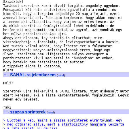
Sziasztok!

Tanácsot szeretnek kerni elvett forgalmi engedely ugyeben.

Edesapamat két hete csutortokon igazoltatta a rendor, és 

kiderült, hogy a forgalmi engedélye 20 napja lejart, ezert 

azonnal bevonta azt. Edesapam kerdesere, hogy akkor most mi 

a teendo azt válaszolta, hogy varjon az ertesitesre. Az 

Autoklub szerint az Okmányirodanál lehet erdeklodni, de 

hetfon ott meg semmit nem tudtak az ugyrol, azt mondták egy 

het múlva probalkozzon Apu ujra.

Ahogy ezt elnezem, igy hetekig is eltarthat, mire 

visszakaphatja a forgalmit, és levizsgaztathatja a kocsit.

Nem tudtok valami módot, hogy lehetne ezt a folyamatot 

meggyorsitani? Nagyon meltanytalannak erzem, hogy egy 

ilyen, szerintem nem kifejezetten sulyos vetsegert a 

penzbuntetesen kivul meg azzal is "bunhodjon" az ember, 

hogy hetekig nem hasznalhatja az autojat.

A tippeket elore is koszonom,

+
-
SAHAL-ra jelentkezem
(
mind
)
Hali!

Szeretnek ujra felkerulni a SAHAL listara, mint ujdonsult autot
ezert keresem, aki a lista karbantartasaval foglalkozik. Legysz
nekem egy levelet.

+
-
szazas sprinterek
(
mind
)
> Elottem a kep, amint a szazas sprinterek elrajtolnak, egy
> meg ottmarad allva, mert a startpisztoly hangjara leszarta
> a laba szarat. Hu de ciki...