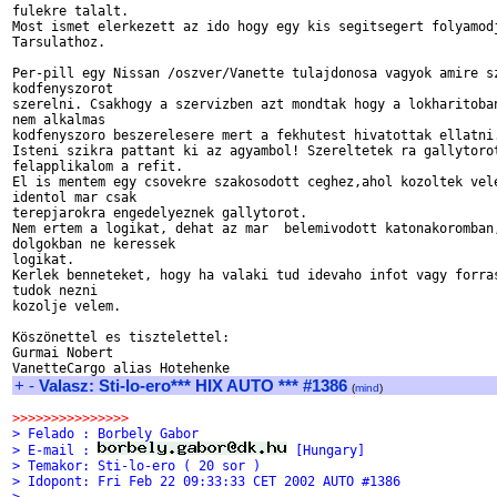
fulekre talalt.

Most ismet elerkezett az ido hogy egy kis segitsegert folyamodj
Tarsulathoz.

Per-pill egy Nissan /oszver/Vanette tulajdonosa vagyok amire sz
kodfenyszorot

szerelni. Csakhogy a szervizben azt mondtak hogy a lokharitoban
nem alkalmas

kodfenyszoro beszerelesere mert a fekhutest hivatottak ellatni.
Isteni szikra pattant ki az agyambol! Szereltetek ra gallytorot
felapplikalom a refit.

El is mentem egy csovekre szakosodott ceghez,ahol kozoltek vele
identol mar csak

terepjarokra engedelyeznek gallytorot.

Nem ertem a logikat, dehat az mar  belemivodott katonakoromban,
dolgokban ne keressek

logikat.

Kerlek benneteket, hogy ha valaki tud idevaho infot vagy forras
tudok nezni

kozolje velem.

Köszönettel es tisztelettel:

Gurmai Nobert

+
-
Valasz: Sti-lo-ero*** HIX AUTO *** #1386
(
mind
)
>>>>>>>>>>>>>>>
> Felado : Borbely Gabor
> E-mail : 
 [Hungary]
> Temakor: Sti-lo-ero ( 20 sor )
> Idopont: Fri Feb 22 09:33:33 CET 2002 AUTO #1386