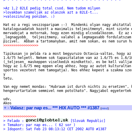
> - - - - - - - - - - - - - - - - - - - - - - - - - - - -
>Az 1,2 82LE pedig total csod. Nem tudom milyen
>lovakban szamoljak az olaszok azt a 82LE-t...
>valoszinuleg poniban. :)
Hat ez a regi veszzoparipam :-)  Mindenki olyan nagy ahitattal 
katalogusadatok kozott a maximalis teljesitmenyt, mint szinte e
mervadojat a motornak, hogy ezen mindig elcsodalkozom.  Ez az e
_legnagyobb_  teljesitmeny, valahol a legmagasabb fordulatszam 
>>>>>>>>>>>>>>>>>
Tipikusan jo pelda ra a most begyuruzo Octavia-valtas, hogy az 
1.6/75 helyett. Nekem sok tapasztalatom van az 1.6/75 es 1.6/10
(_teljesen_ maskeppen viselkedik mindketto), es be kell valljam
hogy az 1.6/75 meg eppen eleg ahhoz, hogy az autot kulturaltan 
sportos vezetest nem tamogatja). Nos ehhez kepest a szakma szer
y

tetu.

Van egy nemet mondas: "Hubraum ist durch nichts zu ersetzen", k
hengerurtartalom semmivel nem potolhato". Nagyjabol egyetertek 
udv,

+
-
Valasz: par nap es... *** HIX AUTO *** #1387
(
mind
)
>>>>>>>>>>>>>>>>
> Felado : 
 [Slovak Republic]
> Temakor: par nap es... ( 62 sor )
> Idopont: Sat Feb 23 08:13:12 CET 2002 AUTO #1387