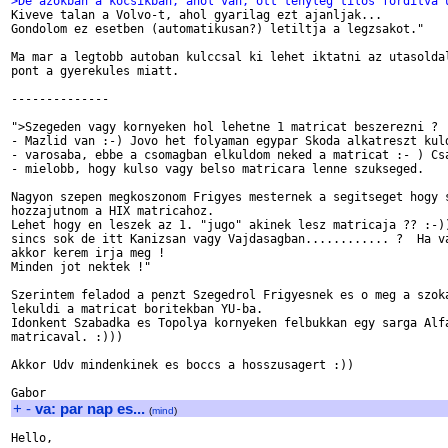
>De azokban a kocsikban, ahol van, ott tenyleg tilos forditva 

Kiveve talan a Volvo-t, ahol gyarilag ezt ajanljak...

Gondolom ez esetben (automatikusan?) letiltja a legzsakot."

Ma mar a legtobb autoban kulccsal ki lehet iktatni az utasoldal
pont a gyerekules miatt.

--------------

">Szegeden vagy kornyeken hol lehetne 1 matricat beszerezni ?

- Mazlid van :-) Jovo het folyaman egypar Skoda alkatreszt kuld
- varosaba, ebbe a csomagban elkuldom neked a matricat :- ) Csa
- mielobb, hogy kulso vagy belso matricara lenne szukseged.

Nagyon szepen megkoszonom Frigyes mesternek a segitseget hogy s
hozzajutnom a HIX matricahoz.

Lehet hogy en leszek az 1. "jugo" akinek lesz matricaja ?? :-))
sincs sok de itt Kanizsan vagy Vajdasagban............ ?  Ha va
akkor kerem irja meg !

Minden jot nektek !"

Szerintem feladod a penzt Szegedrol Frigyesnek es o meg a szoka
lekuldi a matricat boritekban YU-ba.

Idonkent Szabadka es Topolya kornyeken felbukkan egy sarga Alfa
matricaval. :)))

Akkor Udv mindenkinek es boccs a hosszusagert :))

+
-
va: par nap es...
(
mind
)
Hello,
