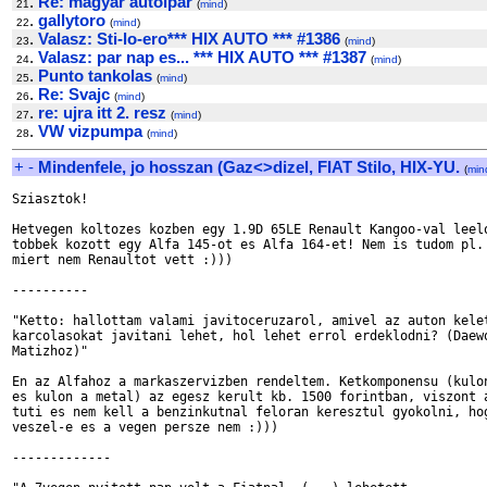
.
Re: magyar autoipar
21
(
mind
)
.
gallytoro
22
(
mind
)
.
Valasz: Sti-lo-ero*** HIX AUTO *** #1386
23
(
mind
)
.
Valasz: par nap es... *** HIX AUTO *** #1387
24
(
mind
)
.
Punto tankolas
25
(
mind
)
.
Re: Svajc
26
(
mind
)
.
re: ujra itt 2. resz
27
(
mind
)
.
VW vizpumpa
28
(
mind
)
+
-
Mindenfele, jo hosszan (Gaz<>dizel, FIAT Stilo, HIX-YU.
(
min
Sziasztok!

Hetvegen koltozes kozben egy 1.9D 65LE Renault Kangoo-val leelo
tobbek kozott egy Alfa 145-ot es Alfa 164-et! Nem is tudom pl. 
miert nem Renaultot vett :)))

----------

"Ketto: hallottam valami javitoceruzarol, amivel az auton kelet
karcolasokat javitani lehet, hol lehet errol erdeklodni? (Daewo
Matizhoz)"

En az Alfahoz a markaszervizben rendeltem. Ketkomponensu (kulon
es kulon a metal) az egesz kerult kb. 1500 forintban, viszont a
tuti es nem kell a benzinkutnal feloran keresztul gyokolni, hog
veszel-e es a vegen persze nem :)))

-------------
