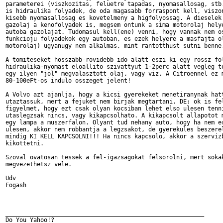
parameterei (viszkozitas, feluetre tapadas, nyomasallosag, stb.
is hidraulika folyadek, de oda magasabb forraspont kell, viszon
kisebb nyomasallosag es kovetelmeny a higfolyossag. A dieselek 
gazolaj a kenofolyadek is, megsem ontunk a sima motorolaj helye
autoba gazolajat. Tudomasul kell(ene) venni, hogy vannak nem os
funkcioju folyadekok egy autoban, es ezek helyere a masfajta ol
motorolaj) ugyanugy nem alkalmas, mint rantotthust sutni benne.
A tomiteseket hosszabb-rovidebb ido alatt eszi ki egy rossz fol
hidraulika-nyomast eloallito szivattyut 1-2perc alatt vegleg to
egy ilyen "jol" megvalasztott olaj, vagy viz. A Citroennel ez m
80-100eFt-os indulo osszeget jelent!

A Volvo azt ajanlja, hogy a kicsi gyerekeket menetiranynak hatt
utaztassuk, mert a fejuket nem birjak megtartani. DE: ok is fel
figyelmet, hogy ezt csak olyan kocsiban lehet elso ulesen tenni
utaslegzsak nincs, vagy kikapcsolhato. A kikapcsolt allapotot m
egy lampa a muszerfalon. Olyant tud nehany auto, hogy ha nem er
ulesen, akkor nem robbantja a legzsakot, de gyerekules beszerel
mindig KI KELL KAPCSOLNI!!! Ha nincs kapcsolo, akkor a szervizb
kikottetni.

Szoval ovatosan tessek a fel-igazsagokat felsorolni, mert sokak
megvezethetsz vele.

Udv

Fogash

_________________________________________________________

Do You Yahoo!?
