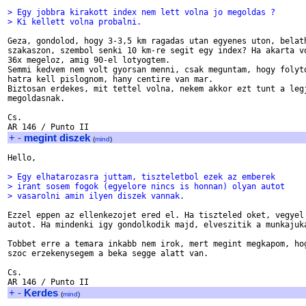
> Egy jobbra kirakott index nem lett volna jo megoldas ?
> Ki kellett volna probalni.
Geza, gondolod, hogy 3-3,5 km ragadas utan egyenes uton, belath
szakaszon, szembol senki 10 km-re segit egy index? Ha akarta vo
36x megeloz, amig 90-el lotyogtem.

Semmi kedvem nem volt gyorsan menni, csak meguntam, hogy folyto
hatra kell pislognom, hany centire van mar.

Biztosan erdekes, mit tettel volna, nekem akkor ezt tunt a legj
megoldasnak.

Cs.

+
-
megint diszek
(
mind
)
Hello,

> Egy elhatarozasra juttam, tiszteletbol ezek az emberek 
> irant sosem fogok (egyelore nincs is honnan) olyan autot
> vasarolni amin ilyen diszek vannak.   
Ezzel eppen az ellenkezojet ered el. Ha tiszteled oket, vegyel 
autot. Ha mindenki igy gondolkodik majd, elveszitik a munkajuka
Tobbet erre a temara inkabb nem irok, mert megint megkapom, hog
szoc erzekenysegem a beka segge alatt van.

Cs.

+
-
Kerdes
(
mind
)