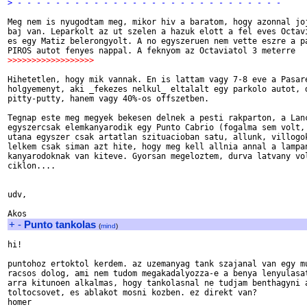
> - - - - - - - - - - - - - - - - - - - - - - - - - - - -
Meg nem is nyugodtam meg, mikor hiv a baratom, hogy azonnal joj
baj van. Leparkolt az ut szelen a hazuk elott a fel eves Octavi
es egy Matiz belerongyolt. A no egyszeruen nem vette eszre a pa
>>>>>>>>>>>>>>>>>>
Hihetetlen, hogy mik vannak. En is lattam vagy 7-8 eve a Pasare
holgyemenyt, aki _fekezes nelkul_ eltalalt egy parkolo autot, d
pitty-putty, hanem vagy 40%-os offszetben.

Tegnap este meg megyek bekesen delnek a pesti rakparton, a Lanc
egyszercsak elemkanyarodik egy Punto Cabrio (fogalma sem volt, 
utana egyszer csak artatlan szituacioban satu, allunk, villogok
lelkem csak siman azt hite, hogy meg kell allnia annal a lampan
kanyarodoknak van kiteve. Gyorsan megeloztem, durva latvany vol
ciklon....

udv,

+
-
Punto tankolas
(
mind
)
hi!

puntohoz ertoktol kerdem. az uzemanyag tank szajanal van egy mu
racsos dolog, ami nem tudom megakadalyozza-e a benya lenyulasat
arra kitunoen alkalmas, hogy tankolasnal ne tudjam benthagyni a
toltocsovet, es ablakot mosni kozben. ez direkt van?

homer
