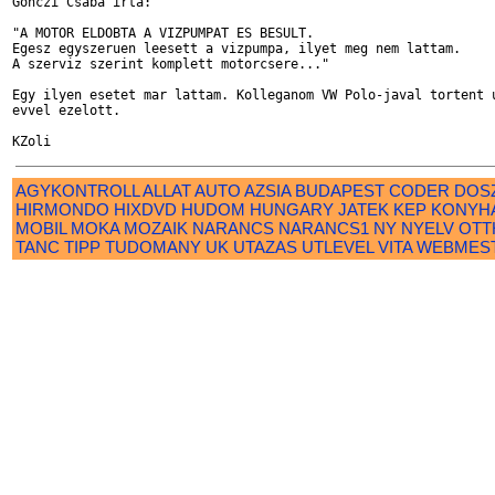
Gonczi Csaba irta:

"A MOTOR ELDOBTA A VIZPUMPAT ES BESULT.

Egesz egyszeruen leesett a vizpumpa, ilyet meg nem lattam.

A szerviz szerint komplett motorcsere..."

Egy ilyen esetet mar lattam. Kolleganom VW Polo-javal tortent u
evvel ezelott.

AGYKONTROLL
ALLAT
AUTO
AZSIA
BUDAPEST
CODER
DOS
HIRMONDO
HIXDVD
HUDOM
HUNGARY
JATEK
KEP
KONYH
MOBIL
MOKA
MOZAIK
NARANCS
NARANCS1
NY
NYELV
OTT
TANC
TIPP
TUDOMANY
UK
UTAZAS
UTLEVEL
VITA
WEBMES