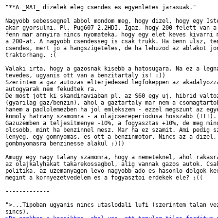
"**A _MAI_ dizelek eleg csendes es egyenletes jarasuak."

Nagyobb sebessegnel abbol mondom meg, hogy dizel, hogy egy Iste
akar gyorsulni. Pl. Pug607 2.2HDI. Igaz, hogy 200 felett van a 
fenn mar annyira nincs nyomateka, hogy egy elet keves kivarni m
a 200-at. A nagyobb csendesseg is csak trukk. Ha benn ulsz, ten
csendes, mert jo a hangszigeteles, de ha lehuzod az ablakot jon
traktorhang. :(

Valaki irta, hogy a gazosnak kisebb a hatosugara. Na ez a legna
tevedes, ugyanis ott van a benzitartaly is! :))

Szerintem a gaz autozas elterjedesed legfokeppen az akadalyozza
autogyarak nem fekudtek ra.

De most jott ki skandinaviaban pl. az S60 egy uj, hibrid valtoz
(gyarilag gaz/benzin), ahol a gaztartaly mar nem a csomagtartob
hanem a padlolemezben ha jol emlekszem - ezzel megszunt az egye
komoly hatrany szamomra - a olajcsereperiodusa hosszabb (!!!).

Gazuzemben a teljesitmenye -10%, a fogyasztas +10%, de meg mind
olcsobb, mint ha benzinnel mesz. Mar ha ez szamit. Ami pedig sz
lenyeg, egy gomnyomas, es ott a benzinmotor. Nincs az a dizel, 
gombnyomasra benzinesse alakul :)))

Amugy egy nagy talany szamomra, hogy a nemeteknel, ahol rakasra
az olajkalyhakat takarekossagbol, alig vannak gazos autok. Csak
politika, az uzemanyagon levo nagyobb ado es hasonlo dolgok ker
megint a kornyezetvedelem es a fogyasztoi erdekek ele? :((

-------------

">...Tipoban ugyanis nincs utaslodali lufi (szerintem talan vez