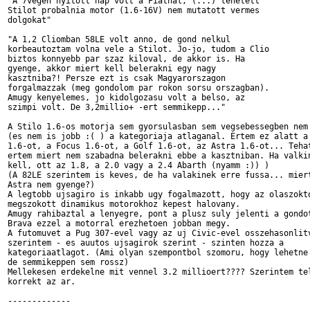
"A 7vegen nyitott nap volt a Fiatnal, (...) lehetett

Stilot probalnia motor (1.6-16V) nem mutatott vermes

dolgokat"

"A 1,2 Cliomban 58LE volt anno, de gond nelkul

korbeautoztam volna vele a Stilot. Jo-jo, tudom a Clio

biztos konnyebb par szaz kiloval, de akkor is. Ha

gyenge, akkor miert kell belerakni egy nagy

kasztniba?! Persze ezt is csak Magyarorszagon

forgalmazzak (meg gondolom par rokon sorsu orszagban).

Amugy kenyelemes, jo kidolgozasu volt a belso, az

szimpi volt. De 3,2millio+ -ert semmikepp..."

A Stilo 1.6-os motorja sem gyorsulasban sem vegsebessegben nem 
(es nem is jobb :( ) a kategoriaja atlaganal. Ertem ez alatt a 
1.6-ot, a Focus 1.6-ot, a Golf 1.6-ot, az Astra 1.6-ot... Tehat
ertem miert nem szabadna belerakni ebbe a kasztniban. Ha valkin
kell, ott az 1.8, a 2.0 vagy a 2.4 Abarth (nyamm :)) )

(A 82LE szerintem is keves, de ha valakinek erre fussa... miert
Astra nem gyenge?)

A legtobb ujsagiro is inkabb ugy fogalmazott, hogy az olaszokto
megszokott dinamikus motorokhoz kepest halovany.

Amugy rahibaztal a lenyegre, pont a plusz suly jelenti a gondot
Brava ezzel a motorral erezhetoen jobban megy.

A futomuvet a Pug 307-evel vagy az uj Civic-evel osszehasonlitv
szerintem - es auutos ujsagirok szerint - szinten hozza a

kategoriaatlagot. (Ami olyan szempontbol szomoru, hogy lehetne 
de semmikeppen sem rossz)

Mellekesen erdekelne mit vennel 3.2 millioert???? Szerintem tel
korrekt az ar.

-------------
