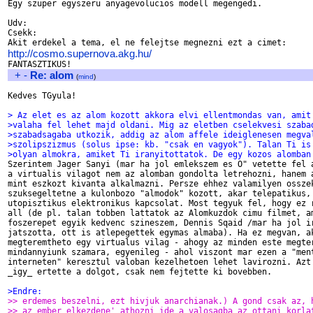
Egy szuper egyszeru anyagevolucios modell megengedi.

Udv:

Csekk:

http://cosmo.supernova.akg.hu/
+
-
Re: alom
(
mind
)
Kedves TGyula!

> Az elet es az alom kozott akkora elvi ellentmondas van, amit
>valaha fel lehet majd oldani. Mig az eletben cselekvesi szaba
>szabadsagaba utkozik, addig az alom affele ideiglenesen megva
>szolipszizmus (solus ipse: kb. "csak en vagyok"). Talan Ti is
>olyan almokra, amiket Ti iranyitottatok. De egy kozos alomban

Szerintem Jager Sanyi (mar ha jol emlekszem es O" vetette fel a
a virtualis vilagot nem az alomban gondolta letrehozni, hanem a
mint eszkozt kivanta alkalmazni. Persze ehhez valamilyen osszek
szuksegeltetne a kulonbozo "almodok" kozott, akar telepatikus, 
utopisztikus elektronikus kapcsolat. Most tegyuk fel, hogy ez r
all (de pl. talan tobben lattatok az Alomkuzdok cimu filmet, am
foszerepet egyik kedvenc szineszem, Dennis Sqaid /mar ha jol ir
jatszotta, ott is atlepegettek egymas almaba). Ha ez megvan, ak
megteremtheto egy virtualus vilag - ahogy az minden este megter
mindannyiunk szamara, egyenileg - ahol viszont mar ezen a "ment
interneten" keresztul valoban kezelhetoen lehet lavirozni. Azt 
_igy_ ertette a dolgot, csak nem fejtette ki bovebben.

>Endre:
>> erdemes beszelni, ezt hivjuk anarchianak.) A gond csak az, 
>> az ember elkezdene' athozni ide a valosagba az ottani korla