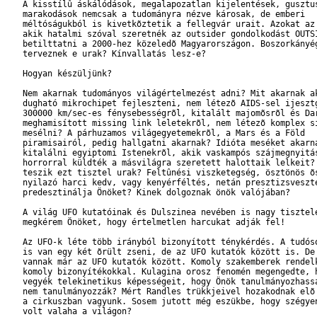
   A kisstílû áskálódások, megalapozatlan kijelentések, gusztus
   marakodások nemcsak a tudományra nézve károsak, de emberi

   méltóságukból is kivetkõztetik a fellegvár urait. Azokat az 
   akik hatalmi szóval szeretnék az outsider gondolkodást OUTSI
   betilttatni a 2000-hez közeledõ Magyarországon. Boszorkányég
   terveznek e urak? Kínvallatás lesz-e?

   Hogyan készüljünk?

   Nem akarnak tudományos világértelmezést adni? Mit akarnak ak
   dugható mikrochipet fejleszteni, nem létezõ AIDS-sel ijesztg
   300000 km/sec-es fénysebességrõl, kitalált majomõsrõl és Dar
   meghamisított missing link leletekrõl, nem létezõ komplex sí
   mesélni? A párhuzamos világegyetemekrõl, a Mars és a Föld

   piramisairól, pedig hallgatni akarnak? Idióta meséket akarna
   kitalálni egyiptomi Istenekrõl, akik vaskampós szájmegnyitás
   horrorral küldték a másvilágra szeretett halottaik lelkeit? 
   teszik ezt tisztel urak? Feltûnési viszketegség, ösztönös õs
   nyilazó harci kedv, vagy kenyérféltés, netán presztizsveszte
   predesztinálja Önöket? Kinek dolgoznak önök valójában?

   A világ UFO kutatóinak és Dulszinea nevében is nagy tisztele
   megkérem Önöket, hogy értelmetlen harcukat adják fel!

   Az UFO-k léte több irányból bizonyított ténykérdés. A tudóso
   is van egy két õrült zseni, de az UFO kutatók között is. De 
   vannak már az UFO kutatók között. Komoly szakemberek rendelk
   komoly bizonyítékokkal. Kulagina orosz fenomén megengedte, h
   vegyék telekinetikus képességeit, hogy Önök tanulmányozhassá
   nem tanulmányozzák? Mért Randles trükkjeivel hozakodnak elõ 
   a cirkuszban vagyunk. Sosem jutott még eszükbe, hogy szégyen
   volt valaha a világon?
