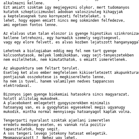
alkalmazni kellene.    

Ezt amiatt szoktam igy megjegyezni olykor, mert tudomanyos 

kutatok szkepticizmusbol adodoan valoszinuleg kihagyjak 

a keptelesegnek tuno kornyezeti felteteleket, s 

lehet, hogy eppen emiatt nincs meg sokminden felfedezve,

ami egetoen fontos lenne.

Az elalvas utan talan eloszor is gyenge hipnotikus szinkronizac
kellene letrehozni, egy harmadik szemely segitsegevel,

vagy egy elore felvett, es alvas kozben lejatszott hanganyaggal
Lehetnek a biologiaban eddig meg fel nem tart gyenge

kolcsonhatasok, melyek lombikokban, vagy sejt-tenyeszetekben

nem eszlelhetok, nem kimutathatok, s emiatt ismeretlenek.

Az akupunktura sem feltart terulet.

Esetleg ket alvo ember megfeleloen kikiserletezett akupunkturas
pontjainak osszekotese is megkiserelheto lenne,

ha nem is tuvel, hanem valamilyen nedves tappancsos 

elektrodaval.

Bizonyos igen gyenge biokemiai hatasokra sincs magyarazat,

holott allitolag mukodnek. 

A placebokent emlegetett gyogyszerekben minimalis

hatoanyag van, es a gyogyhatas egyeseknel megis ugyanugy

mukodik, mintha normal mennyisegu hatoanyagot kaptak volna.

Tengerparti nyaralast szoktak ajanlani ismeretlen

eredetu meddoseg eseten, es vannak rola pozitiv

tapasztalatok, hogy segit. 

A sos tengeri levego jotekony hatasat emlegetik.

Megmagyarazott ?  Nehez ugy lehet.
