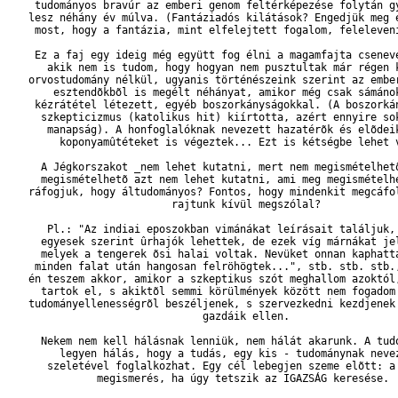
    tudományos bravúr az emberi genom feltérképezése folytán gy
   lesz néhány év múlva. (Fantáziadós kilátások? Engedjük meg e
    most, hogy a fantázia, mint elfelejtett fogalom, felelevení
    Ez a faj egy ideig még együtt fog élni a magamfajta csenevé
      akik nem is tudom, hogy hogyan nem pusztultak már régen k
   orvostudomány nélkül, ugyanis történészeink szerint az ember
       esztendõkbõl is megélt néhányat, amikor még csak sámánok
    kézrátétel létezett, egyéb boszorkányságokkal. (A boszorkán
     szkepticizmus (katolikus hit) kiírtotta, azért ennyire sok
      manapság). A honfoglalóknak nevezett hazatérõk és elõdeik
        koponyamûtéteket is végeztek... Ezt is kétségbe lehet v
     A Jégkorszakot _nem lehet kutatni, mert nem megismételhetõ
     megismételhetõ azt nem lehet kutatni, ami meg megismételhe
   ráfogjuk, hogy áltudományos? Fontos, hogy mindenkit megcáfol
                          rajtunk kívül megszólal?

      Pl.: "Az indiai eposzokban vimánákat leírásait találjuk, 
     egyesek szerint ûrhajók lehettek, de ezek víg márnákat jel
     melyek a tengerek õsi halai voltak. Nevüket onnan kaphattá
    minden falat után hangosan felröhögtek...", stb. stb. stb.,
   én teszem akkor, amikor a szkeptikus szót meghallom azoktól,
     tartok el, s akiktõl semmi körülmények között nem fogadom 
   tudományellenességrõl beszéljenek, s szervezkedni kezdjenek 
                               gazdáik ellen.

     Nekem nem kell hálásnak lenniük, nem hálát akarunk. A tudó
        legyen hálás, hogy a tudás, egy kis - tudománynak nevez
      szeletével foglalkozhat. Egy cél lebegjen szeme elõtt: a 
              megismerés, ha úgy tetszik az IGAZSÁG keresése.
