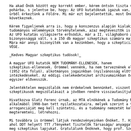
   Ha akad Önök között egy korrekt ember, kérem öntsön tiszta v
   pohárba, s jelentse be, hogy: Az UFO kutatóknak igazuk van, 
   ûrbõl érkeztünk a Földre. Mi már ezt bejelentettük, most Önö
   következnek.

   Kérem figyeljenek arra is, hogy a konszenzus alapján kialakí
   tudományos véleményeik törvénytelenek, azaz megtévesztõk is 
   Az UFO kutatás világszerte erõsödik, már a II. világháboró a
   bizonyossággá vált, s a 150 db magyar szkeptikus számára maj
   Mára már annyi bizonyíték van a kezünkben, hogy a szkepticiz
   VÉGE.

   _Kedves Magyar szkeptikus tudósok!_

   A magyar UFO kutatók NEM TUDOMÁNY-ELLENESEK, hanem

   szkeptikus-ellenesek. Örömmel vennénk, ha nem terveznének el
   (1952 óta folyó), alkotmányos jogainkban (nyilvánosság elõtt
   intézkedéseket. Az eddigi cselekedeteiket archivumainkban õr
   egyszer elõvesszük.

   Jelentéktelen megszólalók nem érdekelnek bennünket, viszont 
   szkeptikusok megszólalásait a jövõben rendre visszautasítjuk
   Hivatkozva Glatz Ferenc úrnak, az MTA elnökének a Tudomány N
   alkalmából 1998-ban tett nyilatkozataira, melyek szerint a t
   arroganciáját meg kell szüntetni, és a tudomány nemzetét kel
   megteremteni, létrehozni.

   Mi továbbra is örömmel látjuk rendezvényeinken Önöket, T. Hi
   ahol DDT helyett TTT /Tényeket Tisztelõk Társasága/ anyaggal
   meg szkeptikus lapjukat. Gratulálunk Önöknek, hogy prof. Sze