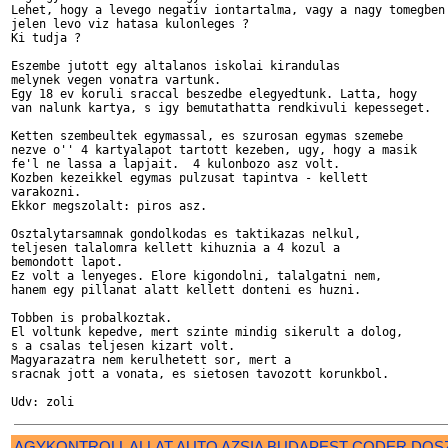
Lehet, hogy a levego negativ iontartalma, vagy a nagy tomegben

jelen levo viz hatasa kulonleges ?

Ki tudja ?

Eszembe jutott egy altalanos iskolai kirandulas 

melynek vegen vonatra vartunk.  

Egy 18 ev koruli sraccal beszedbe elegyedtunk. Latta, hogy 

van nalunk kartya, s igy bemutathatta rendkivuli kepesseget.

Ketten szembeultek egymassal, es szurosan egymas szemebe 

nezve o'' 4 kartyalapot tartott kezeben, ugy, hogy a masik 

fe'l ne lassa a lapjait.  4 kulonbozo asz volt.

Kozben kezeikkel egymas pulzusat tapintva - kellett

varakozni.

Ekkor megszolalt: piros asz.

Osztalytarsamnak gondolkodas es taktikazas nelkul, 

teljesen talalomra kellett kihuznia a 4 kozul a 

bemondott lapot.

Ez volt a lenyeges. Elore kigondolni, talalgatni nem,

hanem egy pillanat alatt kellett donteni es huzni.

Tobben is probalkoztak.

El voltunk kepedve, mert szinte mindig sikerult a dolog,

s a csalas teljesen kizart volt.

Magyarazatra nem kerulhetett sor, mert a

sracnak jott a vonata, es sietosen tavozott korunkbol.

AGYKONTROLL
ALLAT
AUTO
AZSIA
BUDAPEST
CODER
DOS