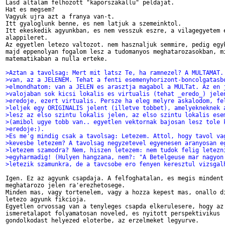
Lasd altalam felhozott "kaporszakallu" peldajat.

Hat es megsem?

Vagyuk ujra azt a franya van-t.

Itt gyaloglunk benne, es nem latjuk a szemeinktol.

Itt ekeskedik agyunkban, es nem vesszuk eszre, a vilagegyetem e
alappileret.

Az egyetlen letezo valtozot. nem hasznaljuk semmire, pedig egyk
majd eppenolyan fogalom lesz a tudomanyos meghatarozasokban, mi
matematikaban a nulla erteke.

>Aztan a tavolsag: Mert mit latsz Te, ha ramnezel? A MULTAMAT.
>van, az a JELENEM. Tehat a fenti esemenyhorizont-boncolgatasb
>elmondhatom: van a JELEN es arasztja magabol a MULTat. Az en 
>valojaban sok kicsi lokalis es virtualis (tehat _eredo_) jele
>eredoje, ezert virtualis. Persze ha eleg melyre askalodom, fe
>leljek egy ORIGINALIS jelent (illetve tobbet), amelyekneknek 
>lesz az elso szintu lokalis jelen, az elso szintu lokalis ese
>(amibol ugye tobb van.. egyetlen vektornak bajosan lesz tole 
>eredoje:).
>Es me'g mindig csak a tavolsag: Letezem. Attol, hogy tavol va
>kevesbe letezem? A tavolsag negyzetevel egyenesen aranyosan e
>letezem szamodra? Nem, hiszen letezem: nem tudok felig letezn
>egyharmadig! (Hulyen hangzana, nem?: "A Betelgeuse mar nagyon
>letezik szamunkra, de a tavcsobe ero fenyen keresztul vizsgal
Igen. Ez az agyunk csapdaja. A felfoghatalan, es megis mindent

meghatarozo jelen ra'erezhetosege.

Minden mas, vagy tortenelem, vagy a hozza kepest mas, onallo di
letezo agyunk fikcioja.

Egyetlen orvossag van a tenyleges csapda elkerulesere, hogy az

ismeretalapot folyamatosan noveled, es nyitott perspektivikus

gondolkodast helyezed eloterbe, az erzelmeket legyurve.
