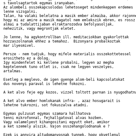
s tavolsagtartok egymas iranyaban.

Az alombeli osszekapcsolodas lehetoseget mindenkeppen erdemes

lenne vizsgalni. 

Talan, ha valaki belelatna a masik ember almaiba, akkor rajonne
hogy mi az amire a masik magatol nem emlekszik ebren, es rossz 
almai a tudalattijaban elraktarozodva befolyasoljak,

nehezitik, vagy megrontjak eletet.

Jo lenne, ha agykontrollban ill. meditaciokban gyakorlottak 

hozzaszolnanak ehhez a temahoz.  Bizonyara probalkoztak

mar ilyesmivel.

Persze - nem tudjuk, hogy mifele materialis osszekottetessel 

erositheto ez a dolog.

Igy mindenfelet ki kellene probalni, legyen az megha 

keptelennek tuno otlet is, csak ne legyen veszelyes,

artalmas.

Esetleg a meglevo, de igen gyenge alom-beli kapcsolatokat

dus novenyi paraval is lehetne fokozni.

A ket alvo feje egy kozos, vizzel toltott parnan is nyugodhatna
A ket alvo ember homlokanak infra- , azaz hosugarait is 

lehetne tukrozni, sot fokuszalva atadni.

Egymas pulzusat egymas szamara hallhatova 

tenni mikrofonnal, fejhallgatoval alvas kozben.

Vagy valamelyest kihangositani egyutt oket, amikor

a ket szemely alszik. Vajon osszehangolodnanak e ?

Ezek is annyira altudomanyosnak tunnek, hogy okvetlenul 
