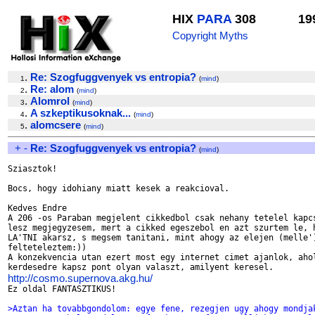
HIX
PARA
308
19
Copyright Myths
.
Re: Szogfuggvenyek vs entropia?
1
(
mind
)
.
Re: alom
2
(
mind
)
.
Alomrol
3
(
mind
)
.
A szkeptikusoknak...
4
(
mind
)
.
alomcsere
5
(
mind
)
+
-
Re: Szogfuggvenyek vs entropia?
(
mind
)
Sziasztok!

Bocs, hogy idohiany miatt kesek a reakcioval.

Kedves Endre

A 206 -os Paraban megjelent cikkedbol csak nehany tetelel kapcs
lesz megjegyzesem, mert a cikked egeszebol en azt szurtem le, h
LA'TNI akarsz, s megsem tanitani, mint ahogy az elejen (melle')
felteteleztem:))

A konzekvencia utan ezert most egy internet cimet ajanlok, ahol
http://cosmo.supernova.akg.hu/

Ez oldal FANTASZTIKUS!

>Aztan ha tovabbgondolom: egye fene, rezegjen ugy ahogy mondja