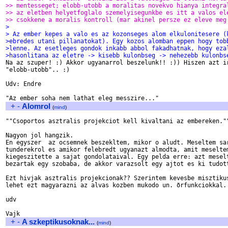
>> mentesseget; elobb-utobb a moralitas novekvo hianya integra
>> az eletben helyetfoglalo szemelyisegunkbe es itt a valos el
>> csokkene a moralis kontroll (mar akinel persze ez eleve meg
>
> Az ember kepes a valo es az kozonseges alom elkulonitesere (
>ebredes utani pillanatokat). Egy kozos alomban eppen hogy tob
>lenne. Az esetleges gondok inkabb abbol fakadhatnak, hogy eza
>hasonlitana az eletre -> kisebb kulonbseg -> nehezebb kulonbs

Na az szuper! :) Akkor ugyanarrol beszelunk!! :)) Hiszen azt ir
"elobb-utobb".. :)

Udv: Endre

+
-
Alomrol
(
mind
)
""Csoportos asztralis projekciot kell kivaltani az embereken.""
Nagyon jol hangzik. 

En egyszer  az ocsemnek beszekltem, mikor o aludt. Meseltem sar
tunderekrol es amikor felebredt ugyanazt almodta, amit meseltem
kiegeszitette a sajat gondolataival. Egy pelda erre: azt meselt
bezartak egy szobaba, de akkor varazsolt egy ajtot es ki tudott
Ezt hivjak asztralis projekcionak?? Szerintem kevesbe misztikus
lehet ezt magyarazni az alvas kozben mukodo un. õrfunkciokkal.

udv

+
-
A szkeptikusoknak...
(
mind
)