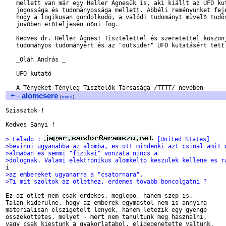
   mellett van már egy Heller Ágnesük is, aki kiállt az UFO kut
   jogossága és tudományossága mellett. Abbéli reményünket feje
   hogy a logikusan gondolkodó, a valódi tudományt mûvelõ tudós
   jövõben erõteljesen nõni fog.

   Kedves dr. Heller Ágnes! Tisztelettel és szeretettel köszönj
   tudományos tudományért és az "outsider" UFO kutatásért tett.
   _Oláh András _

   UFO kutató

+
-
alomcsere
(
mind
)
Sziasztok !

Kedves Sanyi !

> Felado : 
 [United States]
>bevinni ugyanabba az alomba, es ott mindenki azt csinal amit 
>almaban es semmi "fizikai" vonzata nincs a
>dolognak. Valami elektronikus alomkelto keszulek kellene es r
>az embereket ugyanarra a "csatornara".
>Ti mit szoltok az otlethez, erdemes tovabb boncolgatni ?
Ez az otlet nem csak erdekes, meglepo, hanem szep is.

Talan kiderulne, hogy az emberek egymastol nem is annyira

materialisan elszigetelt lenyek, hanem letezik egy gyenge

osszekottetes, melyet - mert nem tanultunk meg hasznalni, 

vagy csak kiestunk a gyakorlatabol, elidegenetette valtunk, 
