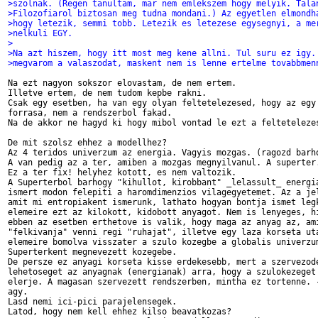
>szolnak. (Regen tanultam, mar nem emlekszem hogy melyik. Tala
>Filozofiarol biztosan meg tudna mondani.) Az egyetlen elmondh
>hogy letezik, semmi tobb. Letezik es letezese egysegnyi, a me
>nelkuli EGY.
>
>Na azt hiszem, hogy itt most meg kene allni. Tul suru ez igy.
>megvarom a valaszodat, maskent nem is lenne ertelme tovabbmen
Na ezt nagyon sokszor elovastam, de nem ertem.

Illetve ertem, de nem tudom kepbe rakni.

Csak egy esetben, ha van egy olyan feltetelezesed, hogy az egy 
forrasa, nem a rendszerbol fakad.

Na de akkor ne hagyd ki hogy mibol vontad le ezt a feltetelezes
De mit szolsz ehhez a modellhez?

Az 4 teridos univerzum az energia. Vagyis mozgas. (ragozd barho
A van pedig az a ter, amiben a mozgas megnyilvanul. A superter.
Ez a ter fix! helyhez kotott, es nem valtozik.

A Superterbol barhogy "kihullot, kirobbant" _lelassult_ energia
ismert modon felepiti a haromdimenzios vilagegyetemet. Az a jel
amit mi entropiakent ismerunk, lathato hogyan bontja ismet legk
elemeire ezt az kilokott, kidobott anyagot. Nem is lenyeges, hi
ebben az esetben erthetove is valik, hogy maga az anyag az, ami
"felkivanja" venni regi "ruhajat", illetve egy laza korseta uta
elemeire bomolva visszater a szulo kozegbe a globalis univerzum
Superterkent megnevezett kozegebe.

De persze ez anyagi korseta kisse erdekesebb, mert a szervezode
lehetoseget az anyagnak (energianak) arra, hogy a szulokezeget 
elerje. A magasan szervezett rendszerben, mintha ez tortenne. -
agy.

Lasd nemi ici-pici parajelensegek.

Latod, hogy nem kell ehhez kilso beavatkozas?
