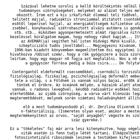
        Százával lehetne sorolni a kellõ körültekintés nélkül k
       tudományos szörnyûségeket, melyeket az alázat teljes mel
      okozott. Írom ezt a kis irkafirkát ólommal teli tüdõvel, 
    telített májjal, radioaktív stronciummal átitatott csontokk
    esõtõl leperzsel hajjal, az energiaköltségek kifizetése utá
    zsebbel, konyhasóval szétrohasztott alvázú autómra is gondo
     stb. stb., miközben agyonpermetezett almát rágcsálva nitro
   kezeléssel kúrálgatom magam, hogy nehogy rákot kapjak... Itt
        az AVEMAR(ia) segíthet hál'isten Hídvégi Máté kiváló, s
       szkepticizáló tudós jóvoltából... Megjegyezni kívánom, h
     1996-ban kiadott könyvemben megemlítettem õsi egyiptomi ír
   hivatkozva /Udzsat szem/, hogy a rák gyógyszere a búza szúró
   leírtam, hogy egy magyar nõ fogja azt megtalálni. Nos a nõ n
          a gyógyszer forrása pedig a búza csira.... De folytat
    Contergantól eldeformált csecsemõkkel, csernobili torzszülö
   fiziológiailag, fizikailag, pszichológiailag deformált ember
     tele a világ, s a Földnek is vannak súlyos bajai, erdõk ál
      tûntek el örökre. Az óceánok mélyén, a házaink alatt atom
    vannak, s radonos levegõvel, késõbb radioaktív esõkkel hozz
   elérhetõbbé, az újabb szörnyûség, a várva várt klónozás lega
   megteremtõdését, melynek során számtani haladványként állító
         elõ a most tudományoskodó pl. dr. Zmrzlina Oliverek 1-
        n-faktoriálisig. (Ismeretes olyan eset, amikor a mester
   megtermékenyítést az orvos, "saját anyagból" végezte és szül
                               száz gyereke.)

   Ez a "tökéletes" faj már arra lesz kitenyésztve, hogy végelá
        viták esetén is fenn tudja létét tartani. Elképzelhetõ,
     fotoszintetizáló riboszómák lesznek a testükben kifejleszt