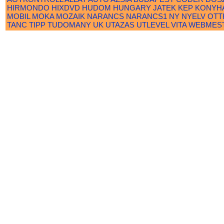
HIRMONDO
HIXDVD
HUDOM
HUNGARY
JATEK
KEP
KONYH
MOBIL
MOKA
MOZAIK
NARANCS
NARANCS1
NY
NYELV
OTT
TANC
TIPP
TUDOMANY
UK
UTAZAS
UTLEVEL
VITA
WEBMES