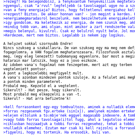
>rezeg?! Ha belegondolsz, a fenykvantum fenyevmilliok megtetel
>gyengul, csak "a'rvul" legfeljebb (a tavolsaggal ugye no a sz
>van a feny energiaja? Biztos, hogy feltetlenul energiahoz kel
>rezgest? Biztos. De akkor honnan van? - jon megint a kerdes. 
>energiamegmaradasrol beszelunk, nem beszelhetunk energiakelet
>igy gondolom. Ha keletkezik az energia, de nem szunik meg, ak
>mindig tobb van, ami olyan, mint amikor a zart rendszerbe val
>megis belenyul, kivulrol. Csak ez belulrol nyult bele. Jol mo
>Kerdezem, mert nem biztos. Legalabb is nekem igy logikus.
A helyzet sokkal szornyubb Endre!

Nincs szukseg a szakallasra. De van szukseg egy ma meg nem defi
fogagolomra, a VAN fogalom meghatarozasara. Filozofusok asztala
meg, (egy eleg lenezett) tudomanyag egyenlore, bar most a megis
hatarain mar latszik, hogy ez a jovo eszkoze.

Az idoben vana's fogalmat nem feszegetem, mert azt egy terben

vegteleniett pontsor.

A pont a legkozelebbi megfigyelt mult.

A vana's azonban mindezen pontok szuloje. Az a felulet ami megh
a pontok minden parameteret.

Probald meg. Kepzeld el a vegtelent.

Sikerult? - Hat pesze, hogy sikerult.

Most probald meg elkepzelni a van -t.

Sikerul? - Hat arra befizetne'k!

>kell forrasonkent egy-egy tombvaltozo, aminek a nulladik elem
>forras rezgesenek fgv.erteke (sin[x]), amelynek minden erteke
>elejen eltolunk a to:mbje'nek eggyel magasabb indexere. A tom
>vagy tobb forras tavolsaga(i)tol fugg, ahol a legutolso eleme
>ciklusban hozzaadjuk a tobbi forras rezgesehez, tehat a tobbi
>nulladik elemehez. Ezutan mar csak ki kell rajzolni a forraso
>figyelni, hogy mi tortenik. Ha erosodik, buli van.