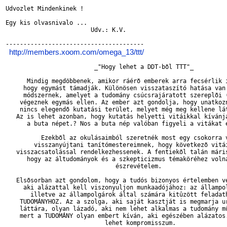
Udvozlet Mindenkinek !

Egy kis olvasnivalo ...   

                        Udv.: K.V.

---------------------------------------

http://members.xoom.com/omega_13/ttt/
                         _"Hogy lehet a DDT-bõl TTT"_

      Mindig megdöbbenek, amikor ráérõ emberek arra fecsérlik i
     hogy egymást támadják. Különösen visszataszító hatása van 
     módszernek, amelyet a tudomány csúcsrajáratott szereplõi (
    végeznek egymás ellen. Az ember azt gondolja, hogy unatkozn
    nincs elegendõ kutatási terület, melyet még meg kellene lát
   Az is lehet azonban, hogy kutatás helyetti vitáikkal kívánjá
      a buta népet.? Nos a buta nép valóban figyeli a vitákat é
          Ezekbõl az okulásaimból szeretnék most egy csokorra v
        visszanyújtani tanítómestereimnek, hogy következõ vitái
   visszacsatolással rendelkezhessenek. A fentiekõl talán máris
      hogy az áltudományok és a szkepticizmus témaköréhez volna
                               észrevételem.

   Elsõsorban azt gondolom, hogy a tudós bizonyos értelemben vé
     aki alázattal kell viszonyuljon munkaadójához: az állampol
       illetve az állampolgárok által számára kitûzött feladath
    TUDOMÁNYHOZ. Az a szolga, aki saját kasztját is megmarja ur
    láttára, olyan lázadó, aki nem lehet alkalmas a tudomány mû
    mert a TUDOMÁNY olyan embert kíván, aki egészében alázatos.
                            lehet kompromisszum.
