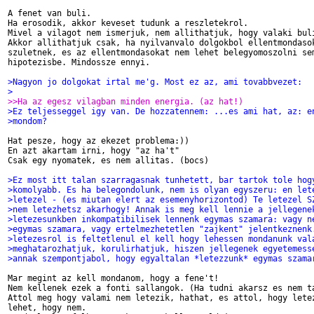
A fenet van buli.

Ha erosodik, akkor keveset tudunk a reszletekrol.

Mivel a vilagot nem ismerjuk, nem allithatjuk, hogy valaki buli
Akkor allithatjuk csak, ha nyilvanvalo dolgokbol ellentmondasok
szuletnek, es az ellentmondasokat nem lehet belegyomoszolni sem
hipotezisbe. Mindossze ennyi.

>Nagyon jo dolgokat irtal me'g. Most ez az, ami tovabbvezet:
>
>>Ha az egesz vilagban minden energia. (az hat!)
>Ez teljesseggel igy van. De hozzatennem: ...es ami hat, az: e
>mondom?
Hat pesze, hogy az ekezet problema:))

En azt akartam irni, hogy "az ha't"

Csak egy nyomatek, es nem allitas. (bocs)

>Ez most itt talan szarragasnak tunhetett, bar tartok tole hog
>komolyabb. Es ha belegondolunk, nem is olyan egyszeru: en let
>letezel - (es miutan elert az esemenyhorizontod) Te letezel S
>nem letezhetsz akarhogy! Annak is meg kell lennie a jellegene
>letezesunkben inkompatibilisek lennenk egymas szamara: vagy n
>egymas szamara, vagy ertelmezhetetlen "zajkent" jelentkeznenk
>letezesrol is feltetlenul el kell hogy lehessen mondanunk val
>meghatarozhatjuk, korulirhatjuk, hiszen jellegenek egyetemess
>annak szempontjabol, hogy egyaltalan *letezzunk* egymas szama
Mar megint az kell mondanom, hogy a fene't!

Nem kellenek ezek a fonti sallangok. (Ha tudni akarsz es nem ta
Attol meg hogy valami nem letezik, hathat, es attol, hogy letez
lehet, hogy nem.
