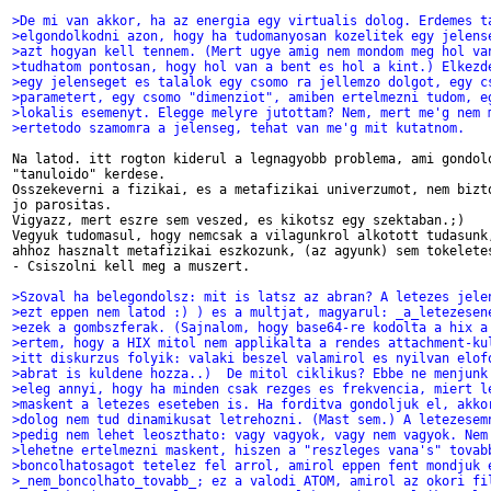
>De mi van akkor, ha az energia egy virtualis dolog. Erdemes t
>elgondolkodni azon, hogy ha tudomanyosan kozelitek egy jelens
>azt hogyan kell tennem. (Mert ugye amig nem mondom meg hol va
>tudhatom pontosan, hogy hol van a bent es hol a kint.) Elkezd
>egy jelenseget es talalok egy csomo ra jellemzo dolgot, egy c
>parametert, egy csomo "dimenziot", amiben ertelmezni tudom, e
>lokalis esemenyt. Elegge melyre jutottam? Nem, mert me'g nem 
>ertetodo szamomra a jelenseg, tehat van me'g mit kutatnom.
Na latod. itt rogton kiderul a legnagyobb problema, ami gondolo
"tanuloido" kerdese.

Osszekeverni a fizikai, es a metafizikai univerzumot, nem bizto
jo parositas.

Vigyazz, mert eszre sem veszed, es kikotsz egy szektaban.;)

Vegyuk tudomasul, hogy nemcsak a vilagunkrol alkotott tudasunk,
ahhoz hasznalt metafizikai eszkozunk, (az agyunk) sem tokeletes
- Csiszolni kell meg a muszert.

>Szoval ha belegondolsz: mit is latsz az abran? A letezes jele
>ezt eppen nem latod :) ) es a multjat, magyarul: _a_letezesen
>ezek a gombszferak. (Sajnalom, hogy base64-re kodolta a hix a
>ertem, hogy a HIX mitol nem applikalta a rendes attachment-ku
>itt diskurzus folyik: valaki beszel valamirol es nyilvan elof
>abrat is kuldene hozza..)  De mitol ciklikus? Ebbe ne menjunk
>eleg annyi, hogy ha minden csak rezges es frekvencia, miert l
>maskent a letezes eseteben is. Ha forditva gondoljuk el, akko
>dolog nem tud dinamikusat letrehozni. (Mast sem.) A letezesem
>pedig nem lehet leoszthato: vagy vagyok, vagy nem vagyok. Nem
>lehetne ertelmezni maskent, hiszen a "reszleges vana's" tovab
>boncolhatosagot tetelez fel arrol, amirol eppen fent mondjuk 
>_nem_boncolhato_tovabb_; ez a valodi ATOM, amirol az okori fi