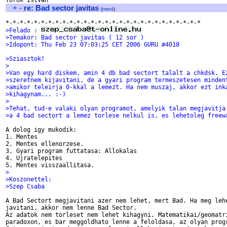
+
-
re: Bad sector javitas
(
mind
)
>Felado : 
>Temakor: Bad sector javitas ( 12 sor )
>Idopont: Thu Feb 23 07:03:25 CET 2006 GURU #4018
>Sziasztok!
>
>Van egy hard diskem, amin 4 db bad sectort talalt a chkdsk. E
>szeretnem kijavitani, de a gyari program termeszetesen minden
>amikor teleirja 0-kkal a lemezt. Ha nem muszaj, akkor ezt ink
>kihagynam... :-)
>
>Tehat, tud-e valaki olyan programot, amelyik talan megjavitja
>a 4 bad sectort a lemez torlese nelkul is, es lehetoleg freew
A dolog igy mukodik:

1. Mentes

2. Mentes ellenorzese.

3. Gyari program futtatasa: Allokalas

4. Ujratelepites

>
>Koszonettel:
>Szep Csaba
A Bad Sectort megjavitani azer nem lehet, mert Bad. Ha meg lehe
javitani, akkor nem lenne Bad Sector.

Az adatok nem torleset nem lehet kihagyni. Matematikai/geomatri
paradoxon, es bar meggoldhato lenne a feloldasa, az olyan progr