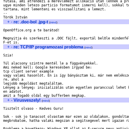
futasa, ami atrendezi a merevlemezt allokacio utan (ennek a pro
ugye minden letezo particio formatumot ismerni kell), sokkal to
tartana, mint lementeni es visszaallitani a lemezt.

--

+
-
re: .doc-bol .jpg-t
(
mind
)
OpenOffice.org a te barátod!

Megnyitja és szerkeszti a .DOC fájlt, exportál belõle mindenfél
+
-
re: TCP/IP programozasi problema
(
mind
)
Szia!

Túl alacsony szintre mentél le a függvényekkel.

Ami neked kell: Google keresésben írgyad be:

tcp client server example

vagy valami hasonlót. Én is így bányásztam ki, már nem emléksze
re, ahol a 

legjobb megoldást megtaláltam.

Lényeg a lényeg: inicializálás után egyetlen paranccsal lehet k
en adatot, 

+
-
Virusveszely!
(
mind
)
Tisztelt olvaso - Kedves Guru!

Sok - sok jo tanacsot olvastam mar ezen az oldalakon, gondoltan
megbrobalom, hatha valaki megszan a segitsegevel mert igazan ra
Problema a kovetkezo: Windows XP allat az F-secure nevu antivir