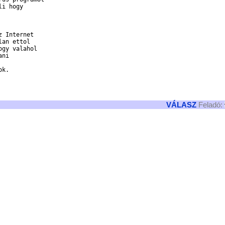
i hogy

 Internet

an ettol

gy valahol

ni

k.

VÁLASZ
Feladó: