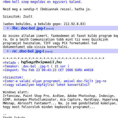
>Nem kell szep megoldas es egyszeri kaland.
Nezd meg a sendip-t (Debiannak resze), hatha jo.

Sziasztok: Zsolt

+
-
Re:. doc-bol .jpg-t
(
mind
)
Az osszes altalam ismert, faxmodemen at faxot kuldo program kep
ra. En a Smith Communication tobb mint tiz eves QuickLink

programjat hasznalom, TIFF vagy PCX formatumbol tud

+
-
re: .doc-bol .jpg-t
(
mind
)
>Felado : 
>Temakor: .doc-bol .jpg-t ( 15 sor )
>Idopont: Thu Feb 23 09:43:23 CET 2006 GURU #4018
>Sziasztok!
>Ismer-e valaki olyan programot, amivel doc-fájlt jpg-re 
>(vagy valamilyen képfájlra) lehet konvertálni?
Windows alatt:

Irfanview, Paint Shop Pro, AcdSee, Adobe Photoshop, Indesign, 

GIMP, Ashampo PhotoIluminator, Aca Capture, HardCopy, Hypersnap
MWsnap, Abrosoft Fantamorf... Na, jo nem gondolhatod komolyan,

hogy most felsorolok minden kepkezelo programot...

--
