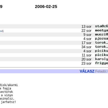
9
2006-02-25
13 sor
22 sor
nd
)
9 sor
4 sor
17 sor
34 sor
4 sor
11 sor
20 sor
23 sor
VÁLASZ
Feladó:
isk/akarmi

 fogja

ectorok

a vinyo

sznalsz,

jarhatsz!
