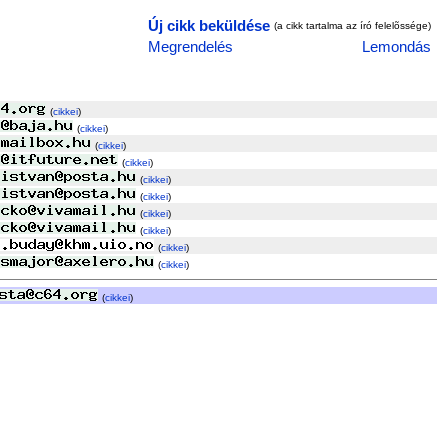
Új cikk beküldése
(a cikk tartalma az író felelõssége)
Megrendelés
Lemondás
(
cikkei
)
(
cikkei
)
(
cikkei
)
(
cikkei
)
(
cikkei
)
(
cikkei
)
(
cikkei
)
(
cikkei
)
(
cikkei
)
(
cikkei
)
(
cikkei
)