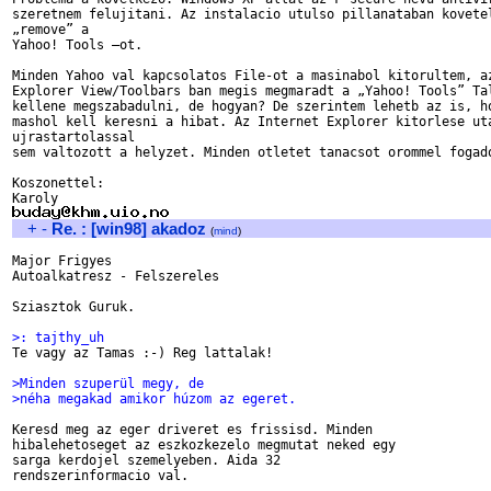
szeretnem felujitani. Az instalacio utulso pillanataban kovetel
„remove” a

Yahoo! Tools –ot.

Minden Yahoo val kapcsolatos File-ot a masinabol kitorultem, az
Explorer View/Toolbars ban megis megmaradt a „Yahoo! Tools” Tal
kellene megszabadulni, de hogyan? De szerintem lehetb az is, ho
mashol kell keresni a hibat. Az Internet Explorer kitorlese uta
ujrastartolassal

sem valtozott a helyzet. Minden otletet tanacsot orommel fogado
Koszonettel:

+
-
Re. : [win98] akadoz
(
mind
)
Major Frigyes

Autoalkatresz - Felszereles

Sziasztok Guruk.

>: tajthy_uh

Te vagy az Tamas :-) Reg lattalak!

>Minden szuperül megy, de
>néha megakad amikor húzom az egeret.
Keresd meg az eger driveret es frissisd. Minden

hibalehetoseget az eszkozkezelo megmutat neked egy

sarga kerdojel szemelyeben. Aida 32

rendszerinformacio val.
