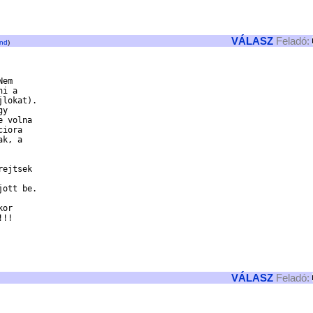
VÁLASZ
Feladó:
nd
)
em

i a

lokat).

y

 volna

iora

k, a

ejtsek

ott be.

or

!!

VÁLASZ
Feladó: