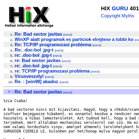
HIX
GURU
401
Copyright Myths
.
Re: Bad sector javitas
1
(
mind
)
.
WinXP alatt programok es particiok elrejtese a tobbi ko
2
(
mi
.
Re: TCP/IP programozasi problema
3
(
mind
)
.
Re:. doc-bol .jpg-t
4
(
mind
)
.
re: .doc-bol .jpg-t
5
(
mind
)
.
re: Bad sector javitas
6
(
mind
)
.
re: .doc-bol .jpg-t
7
(
mind
)
.
re: TCP/IP programozasi problema
8
(
mind
)
.
Virusveszely!
9
(
mind
)
.
Re. : [win98] akadoz
10
(
mind
)
+
-
Re: Bad sector javitas
(
mind
)
Szia Csaba!

A bad sectoron nincs mit kijavitani. Hagyd, hogy a chkdsk/scand
szoftver bejegyezze hibakent, es onnantol kezdve a rendszer nem
hasznalni a hibas lemezteruletet. Azt tudnod kell, hogy a bad s
terjednek, mert altalaban mechanikai serulesrol van szo. Ha ez 
nem valami hordozhato vinyo, amelyet atmeneti tarolohelykent ha
SURGOSEN CSERELD LE, kulonben par het/honap mulva nagyon porul 