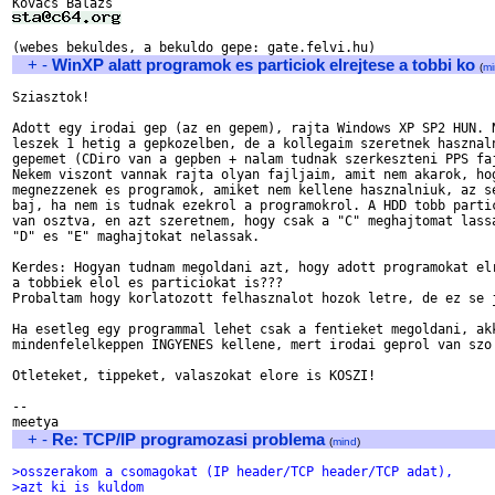
+
-
WinXP alatt programok es particiok elrejtese a tobbi ko
(
mi
Sziasztok!

Adott egy irodai gep (az en gepem), rajta Windows XP SP2 HUN. N
leszek 1 hetig a gepkozelben, de a kollegaim szeretnek hasznaln
gepemet (CDiro van a gepben + nalam tudnak szerkeszteni PPS faj
Nekem viszont vannak rajta olyan fajljaim, amit nem akarok, hog
megnezzenek es programok, amiket nem kellene hasznalniuk, az se
baj, ha nem is tudnak ezekrol a programokrol. A HDD tobb partic
van osztva, en azt szeretnem, hogy csak a "C" meghajtomat lassa
"D" es "E" maghajtokat nelassak.

Kerdes: Hogyan tudnam megoldani azt, hogy adott programokat elr
a tobbiek elol es particiokat is???

Probaltam hogy korlatozott felhasznalot hozok letre, de ez se j
Ha esetleg egy programmal lehet csak a fentieket megoldani, akk
mindenfelelkeppen INGYENES kellene, mert irodai geprol van szo!
Otleteket, tippeket, valaszokat elore is KOSZI!

--

+
-
Re: TCP/IP programozasi problema
(
mind
)
>osszerakom a csomagokat (IP header/TCP header/TCP adat),
>azt ki is kuldom