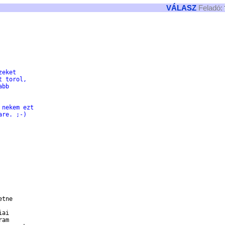
VÁLASZ
Feladó:
zeket
t torol,
abb
 nekem ezt
are. ;-)
tne

ai

am
