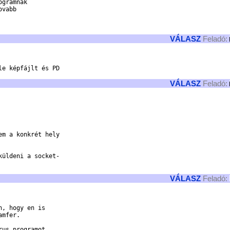
gramnak

vabb

VÁLASZ
Feladó:
e képfájlt és PD

VÁLASZ
Feladó:
m a konkrét hely

üldeni a socket-

VÁLASZ
Feladó:
, hogy en is

mfer.

us programot
