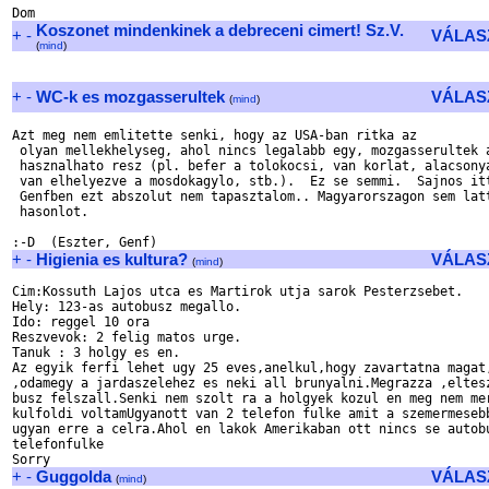
Koszonet mindenkinek a debreceni cimert! Sz.V.
+
-
VÁLAS
(
mind
)
+
-
WC-k es mozgasserultek
VÁLAS
(
mind
)
Azt meg nem emlitette senki, hogy az USA-ban ritka az

 olyan mellekhelyseg, ahol nincs legalabb egy, mozgasserultek a
 hasznalhato resz (pl. befer a tolokocsi, van korlat, alacsonya
 van elhelyezve a mosdokagylo, stb.).  Ez se semmi.  Sajnos itt
 Genfben ezt abszolut nem tapasztalom.. Magyarorszagon sem latt
 hasonlot.

+
-
Higienia es kultura?
VÁLAS
(
mind
)
Cim:Kossuth Lajos utca es Martirok utja sarok Pesterzsebet.

Hely: 123-as autobusz megallo.

Ido: reggel 10 ora

Reszvevok: 2 felig matos urge.

Tanuk : 3 holgy es en.

Az egyik ferfi lehet ugy 25 eves,anelkul,hogy zavartatna magat,
,odamegy a jardaszelehez es neki all brunyalni.Megrazza ,eltesz
busz felszall.Senki nem szolt ra a holgyek kozul en meg nem mer
kulfoldi voltamUgyanott van 2 telefon fulke amit a szemermesebb
ugyan erre a celra.Ahol en lakok Amerikaban ott nincs se autobu
telefonfulke

+
-
Guggolda
VÁLAS
(
mind
)