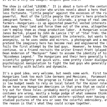
The show is called "LEGEND."  It is about a turn-of-the century
1890-95) dime novel writer who writes novels about a hero that 
less fortunate, "little people" against the excesses of the ric
powerful.  Most of the little people the writer's hero protecte
immigrant farmers.  Suddenly, in Colorado, a group of real immi
farmers--Hungarians--is up againsted powerful vested interests 
take away their land and force them out of the area, altogether
can't employ them as cheap production labor.  A Hungarian scien
Janos Bartok, played by John de Lancie ("Q" of "Star Trek: the 
Generation" leads the fight against the interests, but wants to
anonymity, so he uses smoke and mirrors, a photograph and a meg
pretend the imaginary hero has become real and engineered the s
foils the first attempt by the bad guys.  However, he knows the
continue, so a friend recruits the writer Ernest Pratt (played 
Dean Anderson of "MacGyver" fame) to assume the identity of his
"Nicodemus Legend."  The Hungarians and their hero generally tr
scientific gadgetry and quick wits, some pretty clever dialogue
psychological manipulation to fight the bad guys who generally 
force mostly with bullets and dynamite.

It's a good idea, very welcome, but needs some work.  First too
Hungarians look too much like Germans and Mexicans.  Paramount 
explained to me that the program is filmed in the Tucson area a
is low budget needs to rely on local talent for the minor roles
Do we have any Hungarian Americans in that area that we could e
try out for those roles--probably mostly voluntarily???   Secon
costumes are wrong, mostly a hodge podge of what someone thinks
of Hungarian costumes mixed with western--without ever having r
studied pictures of the era or seen the colorful embroidery, et
the reason is that's what they could scrape together.
