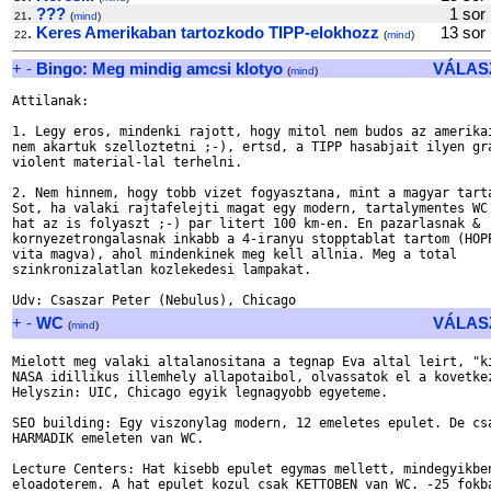
.
???
1 s
21
(
mind
)
.
Keres Amerikaban tartozkodo TIPP-elokhozz
13 s
22
(
mind
)
+
-
Bingo: Meg mindig amcsi klotyo
VÁLAS
(
mind
)
Attilanak:

1. Legy eros, mindenki rajott, hogy mitol nem budos az amerikai
nem akartuk szelloztetni ;-), ertsd, a TIPP hasabjait ilyen gra
violent material-lal terhelni.

2. Nem hinnem, hogy tobb vizet fogyasztana, mint a magyar tarta
Sot, ha valaki rajtafelejti magat egy modern, tartalymentes WC 
hat az is folyaszt ;-) par litert 100 km-en. En pazarlasnak & 

kornyezetrongalasnak inkabb a 4-iranyu stopptablat tartom (HOPP
vita magva), ahol mindenkinek meg kell allnia. Meg a total 

szinkronizalatlan kozlekedesi lampakat.

+
-
WC
VÁLAS
(
mind
)
Mielott meg valaki altalanositana a tegnap Eva altal leirt, "ki
NASA idillikus illemhely allapotaibol, olvassatok el a kovetkez
Helyszin: UIC, Chicago egyik legnagyobb egyeteme. 

SEO building: Egy viszonylag modern, 12 emeletes epulet. De csa
HARMADIK emeleten van WC.

Lecture Centers: Hat kisebb epulet egymas mellett, mindegyikben
eloadoterem. A hat epulet kozul csak KETTOBEN van WC. -25 fokba