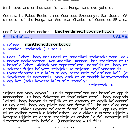
With love and enthusiasm for all Hungarians everywhere,

Cecilia L. Fabos-Becker, nee Countess Szecsenyi, San Jose,  CA

director of the Hungarian American Chamber of Commerce-SF area,
Cecilia L. Fabos-Becker - 
+
-
'Turha'
VÁLAS
(
mind
)
> Felado : 
> Temakor: szokasok ( 7 sor )
>
> Bocs, lehet, hogy mar uncsi az "amerikai szokasok" tema, de 
> nagyon megkerdeznem: Nem Amerika, Kanada, bar szerintem az U
> hasonlo lehet. Akinek van tapasztalata: normalis az, hogy az
> sokszor fujas helyett szivjak? Jo zajosan, nyilvanosan is.
> Gyomorforgato.Ez a kultura egy resze amit toleralnom kell (e
> igyekszem is megtenni), vagy csak az en tagabb kornyezetembe
> egy-ket (sok) kevesse kulturalt szemely?
>                                          Sziasztok: R
Sajnos nem vagy egyedul. En is tapasztaltam mar hasonlot epp it
Kanadanban. Es hagy fokozzam az izgalmakat azzal, hogy megproba
leirni, hogy hogyan is zajlik ez az esemeny az egyik kolegamnal
Ha ugy erzi, hogy egy picit meg van fazva ill. ha mar eleg anya
orraban, akkor ugymond tolcsert formal a kezebol, epp ugy mint 
mi az oviban tettuk a kiabalashoz, de o ekkor a mutato ujjait e
kozepso ujjait az orrara szoritja es enyhen le-fol mozgatja mik
irtozatosakat sziv befele. (Hangminoseg = Hi-fi!)
