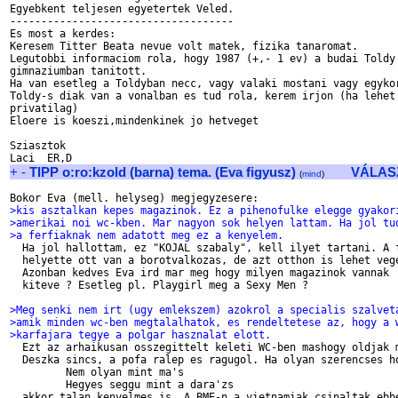
Egyebkent teljesen egyetertek Veled.

------------------------------------

Es most a kerdes:

Keresem Titter Beata nevue volt matek, fizika tanaromat.

Legutobbi informaciom rola, hogy 1987 (+,- 1 ev) a budai Toldy 
gimnaziumban tanitott.

Ha van esetleg a Toldyban necc, vagy valaki mostani vagy egykor
Toldy-s diak van a vonalban es tud rola, kerem irjon (ha lehet 
privatilag)

Eloere is koeszi,mindenkinek jo hetveget

Sziasztok

+
-
TIPP o:ro:kzold (barna) tema. (Eva figyusz)
VÁLAS
(
mind
)
>kis asztalkan kepes magazinok. Ez a pihenofulke elegge gyakor
>amerikai noi wc-kben. Mar nagyon sok helyen lattam. Ha jol tu
>a ferfiaknak nem adatott meg ez a kenyelem. 

  Ha jol hallottam, ez "KOJAL szabaly", kell ilyet tartani. A f
  helyette ott van a borotvalkozas, de azt otthon is lehet vege
  Azonban kedves Eva ird mar meg hogy milyen magazinok vannak 

  kiteve ? Esetleg pl. Playgirl meg a Sexy Men ?

>Meg senki nem irt (ugy emlekszem) azokrol a specialis szalvet
>amik minden wc-ben megtalalhatok, es rendeltetese az, hogy a 
>karfajara tegye a polgar hasznalat elott. 

  Ezt az arhaikusan osszegittelt keleti WC-ben mashogy oldjak m
  Deszka sincs, a pofa ralep es ragugol. Ha olyan szerencses ho
         Nem olyan mint ma's

         Hegyes seggu mint a dara'zs

  akkor talan kenyelmes is. A BME-n a vietnamiak csinaltak ebbe