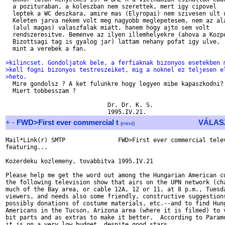
  a pozituraban, a koleszban nem szerettek, mert igy cipovel

  leptek a WC deszkara, amire mas (Elyropai) nem szivesen ult u
  Keleten jarva nekem volt meg nagyobb meglepetesem, nem az ala
  (alul magas) valaszfalak miatt, hanem hogy ajto sem volt

  rendszeresitve. Bemenve az ilyen illemhelyekre (ahova a Kozpo
  Bizottsagi tag is gyalog jar) lattam nehany pofat igy ulve,

  mint a verebek a fan. 

>kilincset. Gondoljatok bele, a ferfiaknak bizonyos esetekben 
>kell fogni bizonyos testreszeiket, mig a noknel ez teljesen e
>heto. 

  Mire gondolsz ? A ket fulunkre hogy legyen mibe kapaszkodni?

  Miert tobbesszam ?

                             Dr. Dr. K. S.

+
-
FWD>First ever commercial t
VÁLAS
(
mind
)
Mail*Link(r) SMTP               FWD>First ever commercial telev
featuring...

Kozerdeku kozlemeny, tovabbitva 1995.IV.21

Please help me get the word out among the Hungarian American co
the following television show that airs on the UPN network (cha
much of the Bay area, or cable 12A, 12 or 11, at 8 p.m., Tuesda
viewers, and needs also some friendly, constructive suggestions
possibly donations of costume materials, etc.--and to find Hung
Americans in the Tucson, Arizona area (where it is filmed) to v
bit parts and as extras to make it better.  According to Paramo
it is on a very low budget, despite good stars.
