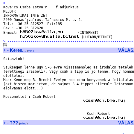
> ------------------------------------------------------------

Kova'cs Csaba Istva'n    f.adjunktus

ME.DFK

INFORMATIKAI INTE'ZET

2400 Dunau'jva'ros, Ta'ncsics M. u. 1.

Tel.: +36 25 312527  Ext:185

Fax.: +36 25 312620

E-mail: 
       (INTERNET)

> ------------------------------------------------------------
+
-
Keres...
VÁLAS
(
mind
)
Sziasztok!

Szuksegem lenne ugy 5-6 evre visszamenoleg az irodalom tetelekr
(erettsegi irasbeli). Vagy csak a tipp is jo lenne, hogy honnan
elollelni.

Mas: Kene meg B. Brecht Evelyn roe cimu konyvenek a feltalalasi
(azt hiszem mar irtam, de sajnos 3-4 tippet sikerult letoronom 
elolvasas elott...)

Koszonettel : Cseh Robert                                      
)

                                        Cseh Robert

+
-
???
VÁLAS
(
mind
)