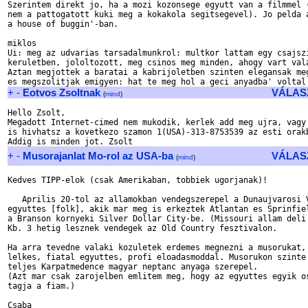
Szerintem direkt jo, ha a mozi kozonsege egyutt van a filmmel (
nem a pattogatott kuki meg a kokakola segitsegevel). Jo pelda a
a house of buggin'-ban.

miklos

Ui: meg az udvarias tarsadalmunkrol: multkor lattam egy csajszi
keruletben, jololtozott, meg csinos meg minden, ahogy vart vala
Aztan megjottek a baratai a kabrijoletben szinten elegansak meg
+
-
Eotvos Zsoltnak
VÁLAS
(
mind
)
Hello Zsolt, 

Megadott Internet-cimed nem mukodik, kerlek add meg ujra, vagy 
is hivhatsz a kovetkezo szamon 1(USA)-313-8753539 az esti orakb
+
-
Musorajanlat Mo-rol az USA-ba
VÁLAS
(
mind
)
Kedves TIPP-elok (csak Amerikaban, tobbiek ugorjanak)!

   Aprilis 20-tol az allamokban vendegszerepel a Dunaujvarosi V
egyuttes [folk], akik mar meg is erkeztek Atlantan es Sprinfiel
a Branson kornyeki Silver Dollar City-be. (Missouri allam deli 
Kb. 3 hetig lesznek vendegek az Old Country fesztivalon.

Ha arra tevedne valaki kozuletek erdemes megnezni a musorukat, 
lelkes, fiatal egyuttes, profi eloadasmoddal. Musorukon szinte 
teljes Karpatmedence magyar neptanc anyaga szerepel.

(Azt mar csak zarojelben emlitem meg, hogy az egyuttes egyik os
tagja a fiam.)
