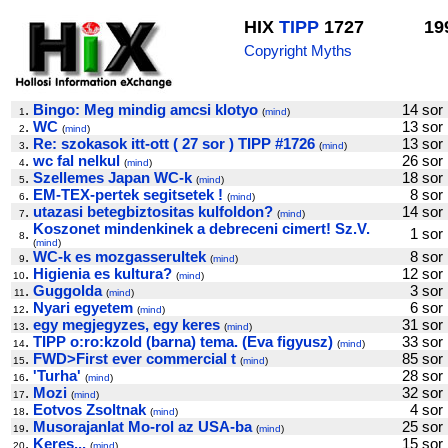
HIX
TIPP
1727
19
Copyright Myths
.
Bingo: Meg mindig amcsi klotyo
14 s
1
(
mind
)
.
WC
13 s
2
(
mind
)
.
Re: szokasok itt-ott ( 27 sor ) TIPP #1726
13 s
3
(
mind
)
.
wc fal nelkul
26 s
4
(
mind
)
.
Szellemes Japan WC-k
18 s
5
(
mind
)
.
EM-TEX-pertek segitsetek !
8 s
6
(
mind
)
.
utazasi betegbiztositas kulfoldon?
14 s
7
(
mind
)
Koszonet mindenkinek a debreceni cimert! Sz.V.
.
1 s
8
(
mind
)
.
WC-k es mozgasserultek
8 s
9
(
mind
)
.
Higienia es kultura?
12 s
10
(
mind
)
.
Guggolda
3 s
11
(
mind
)
.
Nyari egyetem
6 s
12
(
mind
)
.
egy megjegyzes, egy keres
31 s
13
(
mind
)
.
TIPP o:ro:kzold (barna) tema. (Eva figyusz)
33 s
14
(
mind
)
.
FWD>First ever commercial t
85 s
15
(
mind
)
.
'Turha'
28 s
16
(
mind
)
.
Mozi
32 s
17
(
mind
)
.
Eotvos Zsoltnak
4 s
18
(
mind
)
.
Musorajanlat Mo-rol az USA-ba
25 s
19
(
mind
)
.
Keres...
15 s
20
(
mind
)