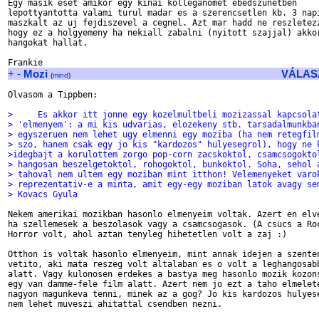
Egy masik eset amikor egy kinai kolleganomet ebedszunetben

lepottyantotta valami turul madar es a szerencsetlen kb. 3 napi
maszkalt az uj fejdiszevel a cegnel. Azt mar hadd ne reszletezz
hogy ez a holgyemeny ha nekiall zabalni (nyitott szajjal) akkor
hangokat hallat.

+
-
Mozi
VÁLAS
(
mind
)
Olvasom a Tippben:

>     Es akkor itt jonne egy kozelmultbeli mozizassal kapcsola
> 'elmenyem': a mi kis udvarias, elozekeny stb. tarsadalmunkba
> egyszeruen nem lehet ugy elmenni egy moziba (ha nem retegfil
> szo, hanem csak egy jo kis "kardozos" hulyesegrol), hogy ne 
>idegbajt a korulottem zorgo pop-corn zacskoktol, csamcsogokto
> hangosan beszelgetoktol, rohogoktol, bunkoktol. Soha, sehol 
> tahoval nem ultem egy moziban mint itthon! Velemenyeket varo
> reprezentativ-e a minta, amit egy-egy moziban latok avagy se
> Kovacs Gyula
Nekem amerikai mozikban hasonlo elmenyeim voltak. Azert en elve
ha szellemesek a beszolasok vagy a csamcsogasok. (A csucs a Roc
Horror volt, ahol aztan tenyleg hihetetlen volt a zaj :)

Otthon is voltak hasonlo elmenyeim, mint annak idejen a szenten
vetito, aki mata reszeg volt altalaban es o volt a leghangosabb
alatt. Vagy kulonosen erdekes a bastya meg hasonlo mozik kozons
egy van damme-fele film alatt. Azert nem jo ezt a taho elmelete
nagyon magunkeva tenni, minek az a gog? Jo kis kardozos hulyese
nem lehet muveszi ahitattal csendben nezni.
