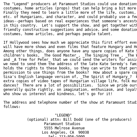
The "Legend" producers at Paramount Studios could use donations
costumes, home articles (props) that can help bring a bit more 
Finally they need to learn a little more of the life, customs, 
etc. of Hungarians, and character, and could probably use a few
ideas--perhaps based on real experiences that someone's ancesto
in this country.  Let's support the show, and get together with
friendly constructive suggestions and advice, and some donation
costumes, home articles, and perhaps people talent.

If Hollywood sees how much we appreciate this first effort ever
will have more shows and even films that feature Hungary and Hu
Among other things, does anyone have any spare copies of Kate S
children's books, _The Good Master_, _The Singing Tree_, _The W
and _A Tree for Peter_ that we could send the writers for assis
we need to send them the address of the late Kate Seredy's fami
holds the rights to these books, so they can write to that pers
permission to use things from the books?  How about a spare cop
Sisa's English language version of, _The Spirit of Hungary_?  H
extra copies of video tapes of Hungarian village life, folk mus
dances?  There are a lot of possibilities.  Since we pride ours
generally quite rightly, on imagination, enthusiasm, and loyalt
who show us interest and kindness, let's go for it!

The address and telephone number of the show at Paramount Studi
follows:

                        "LEGEND"

           (optional) attn: Bill Dodd (one of the producers)

                   Paramount Studios

                   5555 Melrose Avenue

                  Los Angeles, CA  90038

                     tel: 213-956-5000
