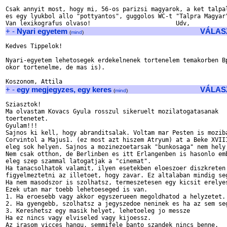
Csak annyit most, hogy mi, 56-os parizsi magyarok, a ket talpal
es egy lyukbol allo "pottyantos", guggolos WC-t "Talpra Magyar"
+
-
Nyari egyetem
VÁLAS
(
mind
)
Kedves Tippelok!

Nyari-egyetem lehetosegek erdekelnenek tortenelem temakorben Bp
okor tortenelme, de mas is).

+
-
egy megjegyzes, egy keres
VÁLAS
(
mind
)
Sziasztok!

Ma olvastam Kovacs Gyula rosszul sikeruelt mozilatogatasanak 

toertenetet.

Gyulam!!!

Sajnos ki kell, hogy abranditsalak. Voltam mar Pesten is moziba
Corvintol a Majus1. (ez most azt hiszem Atryum) at a Beke XVIII
eleg sok helyen. Sajnos a mozinezoetarsak "bunkosaga" nem hely 
Nem csak otthon, de Berlinben es itt Erlangenben is hasonlo emb
eleg szep szammal latogatjak a "cinemat".

Ha tanacsolhatok valamit, ilyen esetekben eloeszoer diszkreten 
figyelmeztetni az illetoet, hogy zavar. Ez altalaban mindig seg
Ha nem masodszor is szolhatsz, termeszetesen egy kicsit erelyes
Ezek utan mar toebb lehetoeseged is van.

1. Ha eroesebb vagy akkor egyszerueen megoldhatod a helyzetet.

2. Ha gyengebb, szolhatsz a jegyszedoe neninek es ha az sem seg
3. Kereshetsz egy masik helyet, lehetoeleg jo messze

Ha ez nincs vagy elviseled vagy kijoessz.

Az irasom vicces hangu, semmifele banto szandek nincs benne.
