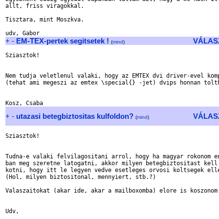
allt, friss viragokkal.

Tisztara, mint Moszkva.

+
-
EM-TEX-pertek segitsetek !
VÁLAS
(
mind
)
Sziasztok!

Nem tudja veletlenul valaki, hogy az EMTEX dvi driver-evel komp
(tehat ami megeszi az emtex \special{} -jet) dvips honnan tolth
+
-
utazasi betegbiztositas kulfoldon?
VÁLAS
(
mind
)
Sziasztok!

Tudna-e valaki felvilagositani arrol, hogy ha magyar rokonom en
ban meg szeretne latogatni, akkor milyen betegbiztositast kell 
kotni, hogy itt le legyen vedve esetleges orvosi koltsegek elle
(Hol, milyen biztositonal, mennyiert, stb.?)

Valaszaitokat (akar ide, akar a mailboxomba) elore is koszonom.
Udv,
