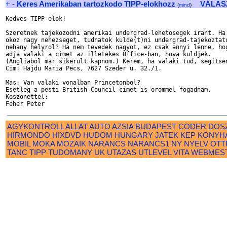
+
-
Keres Amerikaban tartozkodo TIPP-elokhozz
VÁLAS
(
mind
)
Kedves TIPP-elok!

Szeretnek tajekozodni amerikai undergrad-lehetosegek irant. Ha 
okoz nagy nehezseget, tudnatok kulde(t)ni undergrad-tajekoztato
nehany helyrol? Ha nem tevedek nagyot, ez csak annyi lenne, hog
adja valaki a cimet az illetekes Office-ban, hova kuldjek. 

(Angliabol mar sikerult kapnom.) Kerem, ha valaki tud, segitsen
Cim: Hajdu Maria Pecs, 7627 Szeder u. 32./1.

Mas: Van valaki vonalban Princetonbol?

Esetleg a pesti British Council cimet is orommel fogadnam.

Koszonettel:

AGYKONTROLL
ALLAT
AUTO
AZSIA
BUDAPEST
CODER
DOS
HIRMONDO
HIXDVD
HUDOM
HUNGARY
JATEK
KEP
KONYH
MOBIL
MOKA
MOZAIK
NARANCS
NARANCS1
NY
NYELV
OTT
TANC
TIPP
TUDOMANY
UK
UTAZAS
UTLEVEL
VITA
WEBMES