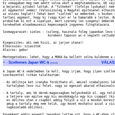
Ez onmagaban meg nem adott volna okot a megfutamodasra, DE sajn
a bejarati ajtobol lattak. A "fulkeket" (lefolyo lyukakat) nem 
el egymastol semmi! (Valoszinuleg a NagyFal epitesenel elhaszna
az osszes teglat!) Tehat bent "sieltek" az emberkek, s kozben s
tartani egymast, hogy ki (vagy kie) er le hamarabb a lejton. Ba
probaltak ki ezt a sipalyat, mert szereny (es szegeny) emberek 
torekedtek eloadomuveszi kepessegeik ingyenes fitogtatasara.

Szomagyarazat: sieles - (szleng, hasznala foleg japanban levo m
			 koreben) taposos wc-n vegzett celtudatos tevekenyseg

Kiegeszites: aki nem hiszi, az jarjon utana!!

Elbucsuzas: sziasztok

Alairas: gabor

+
-
Szellemes Japan WC-k
VÁLAS
(
mind
)
A Japan WC-k vedelmeben le kell, hogy irjam, hogy ilyen szellem
szerkezettel ritkan talalkoztam:

- Az oblitoje ket iranyba fordithato el, amivel szabalyozni leh
  tartalyban levo viz felet, vagy az egeszet akarod elhasznalni
- A tartaly, ami kb derek-magassagban helyezkedik el, ugy telik
  a tetjere van epitve egy kis mosdokagylo egy kis csappal (kis
  es oblites utan a csapbol addig folyik a viz a mosdon kereszt
  amig a tartaly meg nem telik, igy kezet moshatsz azzal a vizz
  legkozelebb oblitesz.

Egyebkent eddig egyedul Japanban lattam azt, hogy a WC-kben itt