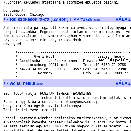
kulonosen kellemes atsetalni a szomszed epuletbe pisilni. 

No comment. 

+
-
Re: szokasok itt-ott ( 27 sor ) TIPP #1726
VÁLAS
(
mind
)
A moziban valo pattogatott kukorica eves, valoszinuleg nyugatro
terjedt hazankba. Regebben sokat jartam otthon moziban es ilyet
nem tapasztaltam. Itt Nemetorszagban viszont igen. A film utan

ugy nez ki a mozi mint egy tragya domb

Udv Gyuri

      *--------------------------------------------------------
      *        Gyuri Wolf                   Physics, Theory    
      * Gesellschaft fur Schwerionen-  E-mail: 
      *     forschung (GSI) mbH        Tel: +49 6159 71 2755   
      * 64220 Darmstadt, P.O.B. 110552 Fax: +49 6159 71 2990   
      *          Germany               Priv: +49 6151 7008 27  
+
-
wc fal nelkul
VÁLAS
(
mind
)
Ezen level celja: PUSZTAN ISMERETTERJESZTES

		  (nekem tetszett a sztori remelem nektek is fog!)

Forras: egyik baratom utazasi elmenybeszamoloja

Helyszin: Kina egyik tavoli tartomanya

Tortent: ket evvel ezelott

Sztori: barataim Kinaban hatizsakos turistaskodtak, s az eszmen
elvandoroltak kevesbe nepszeru helyekre is. A sors ugy hozta, h
kellett terniuk egy NYILVANOS WC-be nagydolgukat elvegezni. A s
szoritotta oket, de megse tettek dolgukat, mert minden wc fogla