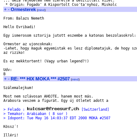
... Géza fejedelem nem szerette a desztillált vizet.

+
-
Ormesterek
(
mind
)
From: Balazs Nemeth

Hello Evribadi!

Egy ismerosom sztorija jutott eszembe a katonas beszolasokrol:

Ormester az ujoncoknak:

-Lehet, hogy maguk egyemistak es lesz diplomatajuk, de hogy szo
az riziko!

Es ez mekktortent! (Vagy urban legend?!)

Udv:

+
-
RE: *** HIX MOKA *** #2507
(
mind
)
Szálemalejkum!

Most nem szlávosan AHOJTE, hanem most más.

Arabosra veszem a figurát. Egy új ötletet adott a

> Felado : 
 [Switzerland]
> Temakor: Arabiaban ( 8 sor )
> Idopont: Tue May 16 14:03:37 EDT 2000 MOKA #2507
Kössz´! 

Illéri!
