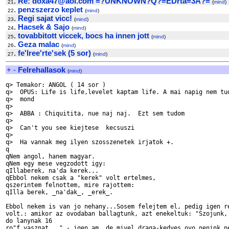
.
Re: doxa47@aol.com =?UNKNOWN?Q?=EDrta=3A?=
21
(
mind
)
.
penzszerzo keplet
22
(
mind
)
.
Regi sajat vicc!
23
(
mind
)
.
Hacsek & Sajo
24
(
mind
)
.
tovabbitott viccek, bocs ha innen jott
25
(
mind
)
.
Geza malac
26
(
mind
)
.
fe'lree'rte'sek (5 sor)
27
(
mind
)
+
-
Felrehallasok
(
mind
)
q> Temakor: ANGOL ( 14 sor )

q>  OPUS: Life is life,levelet kaptam life. A mai napig nem tud
q>  mond

q>

q>  ABBA : Chiquitita, nue naj naj.  Ezt sem tudom

q>

q>  Can't you see kiejtese  kecsuszi

q>

q>  Ha vannak meg ilyen szosszenetek irjatok +.

q

qNem angol, hanem magyar.

qNem egy mese vegzodott igy:

qIllaberek, na'da kerek...

qEbbol nekem csak a "kerek" volt ertelmes,

qszerintem felnottem, mire rajottem:

qIlla berek, _na'dak_, _erek_.

Ebbol nekem is van jo nehany...Sosem felejtem el, pedig igen re
volt.: amikor az ovodaban ballagtunk, azt enekeltuk: "Szojunk, 
do lanynak 16 

ro"f vasznat..." - igen am, de mivel draga-kedves ovo nenink ne