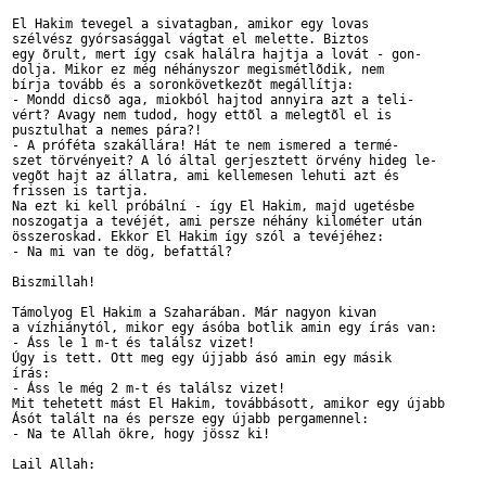
El Hakim tevegel a sivatagban, amikor egy lovas

szélvész gyórsasággal vágtat el melette. Biztos

egy õrult, mert így csak halálra hajtja a lovát - gon-

dolja. Mikor ez még néhányszor megismétlõdik, nem

bírja tovább és a soronkövetkezõt megállítja: 

- Mondd dicsõ aga, miokból hajtod annyira azt a teli- 

vért? Avagy nem tudod, hogy ettõl a melegtõl el is

pusztulhat a nemes pára?! 

- A próféta szakállára! Hát te nem ismered a termé-

szet törvényeit? A ló által gerjesztett örvény hideg le-

vegõt hajt az állatra, ami kellemesen lehuti azt és 

frissen is tartja.

Na ezt ki kell próbální - így El Hakim, majd ugetésbe

noszogatja a tevéjét, ami persze néhány kilométer után

összeroskad. Ekkor El Hakim így szól a tevéjéhez:

- Na mi van te dög, befattál?

Biszmillah!

Támolyog El Hakim a Szaharában. Már nagyon kivan

a vízhiánytól, mikor egy ásóba botlik amin egy írás van:

- Áss le 1 m-t és találsz vizet!

Úgy is tett. Ott meg egy újjabb ásó amin egy másik 

írás:

- Áss le még 2 m-t és találsz vizet!

Mit tehetett mást El Hakim, továbbásott, amikor egy újabb

Ásót talált na és persze egy újabb pergamennel: 

- Na te Allah ökre, hogy jössz ki!

Lail Allah:
