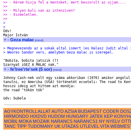
>> - Kerem hivja fel a mentoket, mert beszorult az ujjam....
>>
>> - Milyen buli van az intenziven?
>> - Eszmeletlen.
>>
>
>

Üdv!

+
-
Geza malac
(
mind
)
> Megnevezendo az a sokak altal ismert (es Halasz Judit altal 
> Weores Sandor vers, amelyben Geza malac is szerepel.
"Bobita, bobita jatszik (?)

+
-
fe'lree'rte'sek (5 sor)
(
mind
)
Johnny Cash-nek volt egy száma akkoriban (1976) amikor angolul 
tanulni, ez Amerika (USA) történetét ecseteli: The road to Kent
hosszú ideig azt hittem azt mondja: 

the road "tökön tök"

AGYKONTROLL
ALLAT
AUTO
AZSIA
BUDAPEST
CODER
DOS
HIRMONDO
HIXDVD
HUDOM
HUNGARY
JATEK
KEP
KONYH
MOBIL
MOKA
MOZAIK
NARANCS
NARANCS1
NY
NYELV
OTT
TANC
TIPP
TUDOMANY
UK
UTAZAS
UTLEVEL
VITA
WEBMES