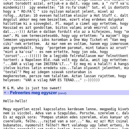
sokat torodott azzal, ertjuk-e a dalt, vagy sem, a " ro"f va'sz
mindenki(!)  igy enekelte: "16 ro:fa'cnak!" Sot, el is dontottu
hogy a " RO:FA'C " szo nyilvan malacot jelent, mivel az 

rofog...Aztan: 10 evesen hallottam eloszor a Hot Stuff c. dalt.
Angolul akkor meg nem beszeltem, ezert eleg erdekes dolgokat 

hallottam ki a szovegbol. Pl. magat a cimet ugy ertettem, hogy 
Hasszad es azt gondoltam, biztos valami arab emirrol szol a 

dal...:-))) Aztan e dalban fordult elo az a kifejezes, hogy "on
own". Mi sem termeszetesebb, hogy ugy ertettem: "a majom"! Ugya
lemezen ugyanennyi idos koromban a One Way Ticket-et "Van meg 

ciki"-nek ertettem.  Az mar nem en voltam, hanem egy ismerosom,
ama gyerekdalt, hogy  "porgetem paromat, mint takacs az orsot" 
"mint a ka'csa" - es nem ertette, hogy jon oda, hogy 

"zorsot"...:-)))))) De a legjobb felrehallasom mar felnottkent 
tortent: a Napoleon Bld.-nak volt egy dala, amit igy ertettem: 
"...BAR a vilag ram INSTERA'LT..." Ez meg mi a halal?! A hangza
itelve biztos latin eredetu szo...Talan olyasmit jelenthet, min
"testal"? Meg az idegen szavak szotaraban is 

megkerestem, persze nem talaltam. Aztan lassan rajottem, hogy 

helyesen: "VAR a vilag RAM ES TERAD..." :-))))))

+
-
Felreertes meg egyszer
(
mind
)
Hello-hello!

Megy egyetlen ezzel kapcsolatos kerdesem lenne, megpedig kivete
nem is viccbol. Adva van a Szaguldas, Porsche, szerelem c. dalo
Es az egyik sora: "Pompas utakon edes szerelem, eles kanyar uta
cserelunk, felho....rajtad van a sor..." Na, ez az! Mit csinal 
bubanatos, nyomorult felho?! Mert valahogy ugy lehet erteni, ho