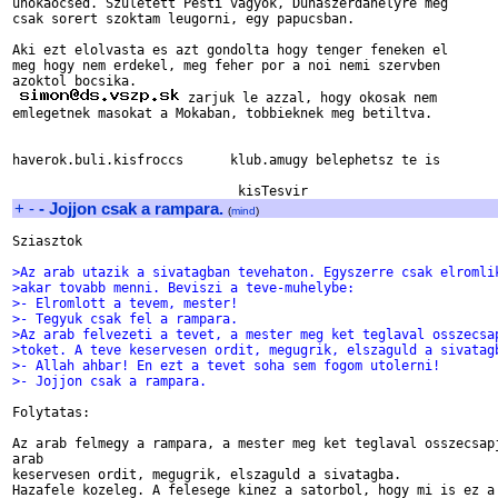
unokaocsed. Szuletett Pesti vagyok, Dunaszerdahelyre meg 

csak sorert szoktam leugorni, egy papucsban.

Aki ezt elolvasta es azt gondolta hogy tenger feneken el 

meg hogy nem erdekel, meg feher por a noi nemi szervben 

azoktol bocsika.

 zarjuk le azzal, hogy okosak nem 

emlegetnek masokat a Mokaban, tobbieknek meg betiltva.

haverok.buli.kisfroccs      klub.amugy belephetsz te is

+
-
- Jojjon csak a rampara.
(
mind
)
Sziasztok

>Az arab utazik a sivatagban tevehaton. Egyszerre csak elromli
>akar tovabb menni. Beviszi a teve-muhelybe:
>- Elromlott a tevem, mester!
>- Tegyuk csak fel a rampara.
>Az arab felvezeti a tevet, a mester meg ket teglaval osszecsa
>toket. A teve keservesen ordit, megugrik, elszaguld a sivatag
>- Allah ahbar! En ezt a tevet soha sem fogom utolerni!
>- Jojjon csak a rampara.
Folytatas:

Az arab felmegy a rampara, a mester meg ket teglaval osszecsapj
arab

keservesen ordit, megugrik, elszaguld a sivatagba.

Hazafele kozeleg. A felesege kinez a satorbol, hogy mi is ez a 