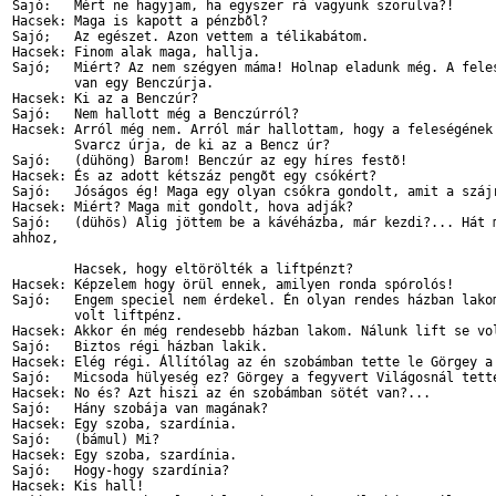
Sajó:   Mért ne hagyjam, ha egyszer rá vagyunk szorulva?!

Hacsek: Maga is kapott a pénzbõl?

Sajó;   Az egészet. Azon vettem a télikabátom.

Hacsek: Finom alak maga, hallja.

Sajó;   Miért? Az nem szégyen máma! Holnap eladunk még. A feles
        van egy Benczúrja.

Hacsek: Ki az a Benczúr?

Sajó:   Nem hallott még a Benczúrról?

Hacsek: Arról még nem. Arról már hallottam, hogy a feleségének 
        Svarcz úrja, de ki az a Bencz úr?

Sajó:   (dühöng) Barom! Benczúr az egy híres festõ!

Hacsek: És az adott kétszáz pengõt egy csókért?

Sajó:   Jóságos ég! Maga egy olyan csókra gondolt, amit a szájr
Hacsek: Miért? Maga mit gondolt, hova adják?

Sajó:   (dühös) Alig jöttem be a kávéházba, már kezdi?... Hát m
ahhoz,

        Hacsek, hogy eltörölték a liftpénzt?

Hacsek: Képzelem hogy örül ennek, amilyen ronda spórolós!

Sajó:   Engem speciel nem érdekel. Én olyan rendes házban lakom
        volt liftpénz.

Hacsek: Akkor én még rendesebb házban lakom. Nálunk lift se vol
Sajó:   Biztos régi házban lakik.

Hacsek: Elég régi. Állítólag az én szobámban tette le Görgey a 
Sajó:   Micsoda hülyeség ez? Görgey a fegyvert Világosnál tette
Hacsek: No és? Azt hiszi az én szobámban sötét van?...

Sajó:   Hány szobája van magának?

Hacsek: Egy szoba, szardínia.

Sajó:   (bámul) Mi?

Hacsek: Egy szoba, szardínia.

Sajó:   Hogy-hogy szardínia?

Hacsek: Kis hall!
