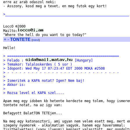
erre az arab odaszol neki:

- Asszony, kosd meg a tevet, en meg futok egy kort!

>_____________________________________________________________
LoccO ©2000

Mailto:
+
-
TONTETE
(
mind
)
Hello!

> =======================================================
> Felado : 
 [Hungary]
> Temakor: Talaloskerdes ( 5 sor )
> Idopont: Wed May 17 07:23:47 EDT 2000 MOKA #2508
> - - - - - - - - - - - - - - - - - - - - - - - - - - - -
> 
> Ismeritek a KAPA notat? Igen? Nem baj!
> Akkor is:
> 
> Rozsa level el KAPA szel....
Apam meg egy idoben kb hetente kerdezte meg tolem, hogy ismerem
tontete notat, na az igy van:

Befagyott BalatTON TETEjen...

Na meg egy katonasztori, ami ugyan nem velem esett meg, mert en
szegeny nyomorek - alkalmatlan vagyok, hanem egy haverommal:

Tiszthelyettesi (vagy ilyesmi) kepzest valasztott, mer gondolta