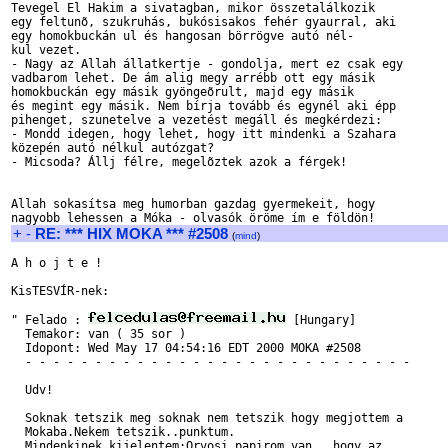
Tevegel El Hakim a sivatagban, mikor összetalálkozik

egy feltunõ, szukruhás, bukósisakos fehér gyaurral, aki

egy homokbuckán ul és hangosan börrögve autó nél-

kul vezet. 

- Nagy az Allah állatkertje - gondolja, mert ez csak egy

vadbarom lehet. De ám alig megy arrébb ott egy másik

homokbuckán egy másik gyöngeõrult, majd egy másik

és megint egy másik. Nem bírja tovább és egynél aki épp

pihenget, szunetelve a vezetést megáll és megkérdezi: 

- Mondd idegen, hogy lehet, hogy itt mindenki a Szahara

közepén autó nélkul autózgat?

- Micsoda? Állj félre, megelõztek azok a férgek!

Allah sokasítsa meg humorban gazdag gyermekeit, hogy

+
-
RE: *** HIX MOKA *** #2508
(
mind
)
A h o j t e !

KisTESVÍR-nek:

" Felado : 
 [Hungary]

  Temakor: van ( 35 sor )

  Idopont: Wed May 17 04:54:16 EDT 2000 MOKA #2508

  - - - - - - - - - - - - - - - - - - - - - - - - - - - -

  Udv!

  Soknak tetszik meg soknak nem tetszik hogy megjottem a 

  Mokaba.Nekem tetszik..punktum.

  Mindenkinek kijelentem:Orvosi papirom van , hogy az 
