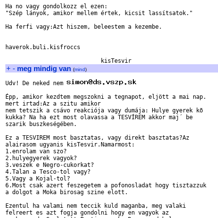
Ha no vagy gondolkozz el ezen:

"Szép lányok, amikor mellem értek, kicsit lassítsatok." 

Ha ferfi vagy:Azt hiszem, beleestem a kezembe.

haverok.buli.kisfroccs

+
-
meg mindig van
(
mind
)
Udv! De neked nem 
Épp, amikor kezdtem megszokni a tegnapot, eljött a mai nap.

mert irtad:Az a szitu amikor

nem tetszik a csávo reakciója vagy dumája: Hulye gyerek kõ

kukka? Na ha ezt most olavassa a TESVÍREM akkor maj´ be

szarik buszkeségében.

Ez a TESVIREM most basztatas, vagy direkt basztatas?Az 

alairasom ugyanis kisTesvir.Namarmost:

1.enrolam van szo?

2.hulyegyerek vagyok?

3.veszek e Negro-cukorkat?

4.Talan a Tesco-tol vagy?

5.Vagy a Kojal-tol?

6.Most csak azert feszegetem a pofonosladat hogy tisztazzuk 

a dolgot a Moka birosag szine elott.

Ezentul ha valami nem teccik kuld maganba, meg valaki 

felreert es azt fogja gondolni hogy en vagyok az 
