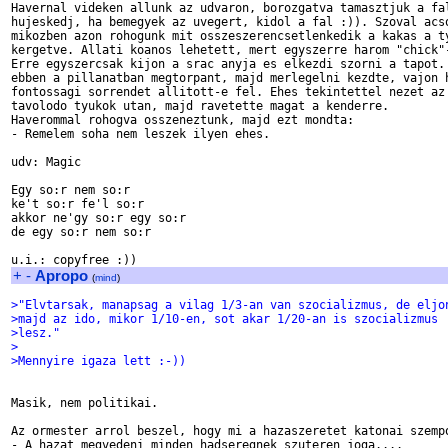
Havernal videken allunk az udvaron, borozgatva tamasztjuk a fal
hujeskedj, ha bemegyek az uvegert, kidol a fal :)). Szoval acso
mikozben azon rohogunk mit osszeszerencsetlenkedik a kakas a ty
kergetve. Allati koanos lehetett, mert egyszerre harom "chick"-
Erre egyszercsak kijon a srac anyja es elkezdi szorni a tapot. 
ebben a pillanatban megtorpant, majd merlegelni kezdte, vajon h
fontossagi sorrendet allitott-e fel. Ehes tekintettel nezet az 
tavolodo tyukok utan, majd ravetette magat a kenderre.

Haverommal rohogva osszeneztunk, majd ezt mondta:

- Remelem soha nem leszek ilyen ehes.

udv: Magic

Egy so:r nem so:r

ke't so:r fe'l so:r

akkor ne'gy so:r egy so:r

de egy so:r nem so:r

+
-
Apropo
(
mind
)
>"Elvtarsak, manapsag a vilag 1/3-an van szocializmus, de eljo
>majd az ido, mikor 1/10-en, sot akar 1/20-an is szocializmus
>lesz."
>
>Mennyire igaza lett :-))
Masik, nem politikai.

Az ormester arrol beszel, hogy mi a hazaszeretet katonai szempo
- A hazat megvedeni minden hadseregnek szuteren joga....
