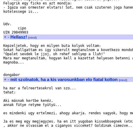
Felugrik egy ficko es azt mondja:

- Igaza van ormester elvtars! Sot, nem csak szuteren joga hanem
kotelessege is...

Udv.

       cipo

+
-
Hellasz!
(
mind
)
Kepzeljetek, hogy en milyen buta kolyok voltam:

Sokat hallgattam es igy sikerult megtanulnom a kovetkezo mondok
"Opalet sevdek le jjoj, oh rehef sehlyep a lluh!"

Mara mar megtanultam, hogyan kell a kazettat helyesen betenni a
magnoba...

+
-
mit szolnatok, ha a kis varosunkban elo fiatal kolton
(
mind
)
ha mar a felreertesekrol van szo...

tehat:

Aki másnak kertbe kenéz,

annak fütye retyme tyütyü...

es mindenki ugy ertelmezi, ahogy akarja. rendes vagyok, hogy me
Ja es meg egy megjegyzes. ha en itt yugoban kissebbsegnek (etni
, akkor ne olvassam el a ciganyos vicceket? Goldinak cimezve...