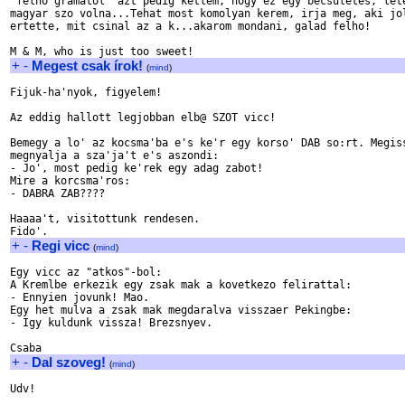
"felho gramatol" azt pedig ketlem, hogy ez egy becsuletes, lete
magyar szo volna...Tehat most komolyan kerem, irja meg, aki jol
ertette, mit csinal az a k...akarom mondani, galad felho!

+
-
Megest csak írok!
(
mind
)
Fijuk-ha'nyok, figyelem!

Az eddig hallott legjobban elb@ SZOT vicc!

Bemegy a lo' az kocsma'ba e's ke'r egy korso' DAB so:rt. Megiss
megnyalja a sza'ja't e's aszondi:

- Jo', most pedig ke'rek egy adag zabot!

Mire a korcsma'ros:

- DABRA ZAB????

Haaaa't, visitottunk rendesen.

+
-
Regi vicc
(
mind
)
Egy vicc az "atkos"-bol:

A Kremlbe erkezik egy zsak mak a kovetkezo felirattal:

- Ennyien jovunk! Mao.

Egy het mulva a zsak mak megdaralva visszaer Pekingbe:

- Igy kuldunk vissza! Brezsnyev.

+
-
Dal szoveg!
(
mind
)
Udv!
