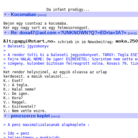
+
-
Kocsmaban
(
mind
)
Bejon egy csontvaz a kocsmaba.

+
-
Re: doxa47@aol.com =?UNKNOWN?Q?=EDrta=3A?=
(
mind
)
> schrieb in im Newsbeitrag: 
> Baleseti jgyzokonyv
>
> A rendor tolti ki a baleseti jegyzokonyvet. TARGY: Tegla ESE
> Fejre HALAL NEME: De igen! ESZREVETEL: Szerintem nem vette e
> szegeny, kulonben biztosan felreugrott volna. Kovacs 79, tiz
>

Ket rendor helyszinel, az egyik olvassa az urlap

kerdeseit, a masik valaszol...

K.: Eset?

V.: A tegla.

K.: Halal neme?

V.: De igen.

K.: Kora?

V.: Reggel.

K.: Eszrevetel?

+
-
penzszerzo keplet
(
mind
)
> A penz maximalizalasanak alapkeplete :
> Ido = penz
> teljesitmeny = munka/ido