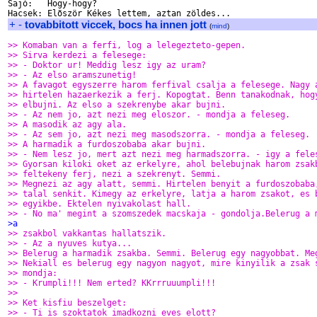
Sajó:   Hogy-hogy?

+
-
tovabbitott viccek, bocs ha innen jott
(
mind
)
>> Komaban van a ferfi, log a lelegezteto-gepen.
>> Sirva kerdezi a felesege:
>> - Doktor ur! Meddig lesz igy az uram?
>> - Az elso aramszunetig!
>> A favagot egyszerre harom ferfival csalja a felesege. Nagy 
>> hirtelen hazaerkezik a ferj. Kopogtat. Benn tanakodnak, hog
>> elbujni. Az elso a szekrenybe akar bujni.
>> - Az nem jo, azt nezi meg eloszor. - mondja a feleseg.
>> A masodik az agy ala.
>> - Az sem jo, azt nezi meg masodszorra. - mondja a feleseg.
>> A harmadik a furdoszobaba akar bujni.
>> - Nem lesz jo, mert azt nezi meg harmadszorra. - igy a fele
>> Gyorsan kiloki oket az erkelyre, ahol belebujnak harom zsak
>> feltekeny ferj, nezi a szekrenyt. Semmi.
>> Megnezi az agy alatt, semmi. Hirtelen benyit a furdoszobaba
>> talal senkit. Kimegy az erkelyre, latja a harom zsakot, es 
>> egyikbe. Ektelen nyivakolast hall.
>> - No ma' megint a szomszedek macskaja - gondolja.Belerug a 
>a
>> zsakbol vakkantas hallatszik.
>> - Az a nyuves kutya...
>> Belerug a harmadik zsakba. Semmi. Belerug egy nagyobbat. Me
>> Nekiall es belerug egy nagyon nagyot, mire kinyilik a zsak 
>> mondja:
>> - Krumpli!!! Nem erted? KKrrruuumpli!!!
>>
>> Ket kisfiu beszelget:
>> - Ti is szoktatok imadkozni eves elott?