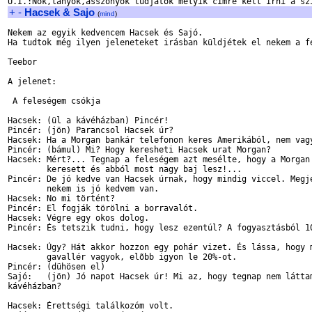
+
-
Hacsek & Sajo
(
mind
)
Nekem az egyik kedvencem Hacsek és Sajó.

Ha tudtok még ilyen jeleneteket irásban küldjétek el nekem a fe
Teebor

A jelenet:

 A feleségem csókja

Hacsek: (ül a kávéházban) Pincér!

Pincér: (jön) Parancsol Hacsek úr?

Hacsek: Ha a Morgan bankár telefonon keres Amerikából, nem vagy
Pincér: (bámul) Mi? Hogy keresheti Hacsek urat Morgan?

Hacsek: Mért?... Tegnap a feleségem azt mesélte, hogy a Morgan 
        keresett és abból most nagy baj lesz!...

Pincér: De jó kedve van Hacsek úrnak, hogy mindig viccel. Megje
        nekem is jó kedvem van.

Hacsek: No mi történt?

Pincér: El fogják törölni a borravalót.

Hacsek: Végre egy okos dolog.

Pincér: És tetszik tudni, hogy lesz ezentúl? A fogyasztásból 10
Hacsek: Úgy? Hát akkor hozzon egy pohár vizet. És lássa, hogy m
        gavallér vagyok, elõbb igyon le 20%-ot.

Pincér: (dühösen el)

Sajó:   (jön) Jó napot Hacsek úr! Mi az, hogy tegnap nem láttam
kávéházban?

Hacsek: Érettségi találkozóm volt.
