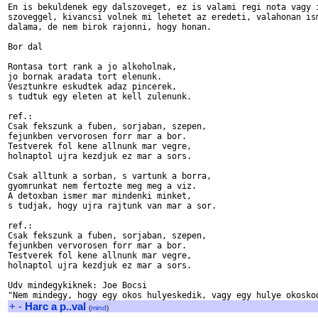
En is bekuldenek egy dalszoveget, ez is valami regi nota vagy i
szoveggel, kivancsi volnek mi lehetet az eredeti, valahonan ism
dalama, de nem birok rajonni, hogy honan.

Bor dal

Rontasa tort rank a jo alkoholnak,

jo bornak aradata tort elenunk.

Vesztunkre eskudtek adaz pincerek,

s tudtuk egy eleten at kell zulenunk.

ref.:

Csak fekszunk a fuben, sorjaban, szepen,

fejunkben vervorosen forr mar a bor.

Testverek fol kene allnunk mar vegre,

holnaptol ujra kezdjuk ez mar a sors.

Csak alltunk a sorban, s vartunk a borra,

gyomrunkat nem fertozte meg meg a viz.

A detoxban ismer mar mindenki minket,

s tudjak, hogy ujra rajtunk van mar a sor.

ref.:

Csak fekszunk a fuben, sorjaban, szepen,

fejunkben vervorosen forr mar a bor.

Testverek fol kene allnunk mar vegre,

holnaptol ujra kezdjuk ez mar a sors.

Udv mindegykiknek: Joe Bocsi

+
-
Harc a p..val
(
mind
)