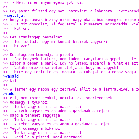
>>  - Nem, az en anyam egesz jol foz.
>>
>> Egy pasas felszed egy not, hazaviszi a lakasara. Levetkozne
>meglatja,
>> hogy a pasasnak bizony nincs nagy oka a buszkesegre, megker
>> - Es mit gondolsz, ki fog azzal a kismeretu micsodaddal kie
>> - Hat en.
>>
>> Ket szamitogep beszelget.
>> - Te, tudtad, hogy mi kompatibilisek vagyunk?
>> - Mi van?
>>
>> Repulogepen bemondja a pilota:
>> - Egy hegynek tartunk, nem tudom iranyitani a gepet! ...le 
>> Kitor a gepen a panik. Egy no letepi magarol a ruhat es azt
>> - Valaki ereztesse velem utoljara, hogy no vagyok!
>> - Mire egy ferfi letepi magarol a ruhajat es a nohoz vagja:
>vasald
>> ki!
>>
>> A farmer egy napon egy zebraval allit be a farmra.Mivel a z
>vadon
>> elt, nem ismer senkit, nekilat az ismerkedesnek.
>> Odamegy a tyukhoz:
>> - Te ki vagy es mit csinalsz itt?
>> - A tyuk vagyok es en adom a gazdanak a tojast.
>> Majd a tehenet faggatja:
>> - Te ki vagy es mit csinalsz itt?
>> - A tehen vagyok es en adom a gazdanak a tejet.
>> Vegul odamegy a bikahoz:
>> - Te ki vagy es mit csinalsz itt?
>> - Vedd le a pizsid, majd megtudod!