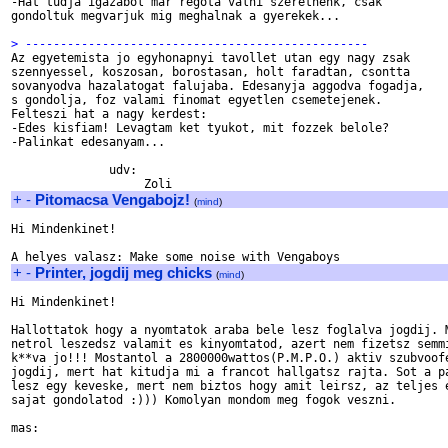
-Hat tudja igazabol mar regota valni szeretnenk, csak 

gondoltuk megvarjuk mig meghalnak a gyerekek...

> -------------------------------------------------

Az egyetemista jo egyhonapnyi tavollet utan egy nagy zsak 

szennyessel, koszosan, borostasan, holt faradtan, csontta 

sovanyodva hazalatogat falujaba. Edesanyja aggodva fogadja, 

s gondolja, foz valami finomat egyetlen csemetejenek. 

Felteszi hat a nagy kerdest:

-Edes kisfiam! Levagtam ket tyukot, mit fozzek belole?

-Palinkat edesanyam...

              udv:

+
-
Pitomacsa Vengabojz!
(
mind
)
Hi Mindenkinet!

+
-
Printer, jogdij meg chicks
(
mind
)
Hi Mindenkinet!

Hallottatok hogy a nyomtatok araba bele lesz foglalva jogdij. M
netrol leszedsz valamit es kinyomtatod, azert nem fizetsz semmi
k**va jo!!! Mostantol a 2800000wattos(P.M.P.O.) aktiv szubvoofe
jogdij, mert hat kitudja mi a francot hallgatsz rajta. Sot a pa
lesz egy keveske, mert nem biztos hogy amit leirsz, az teljes e
sajat gondolatod :))) Komolyan mondom meg fogok veszni.

mas:
