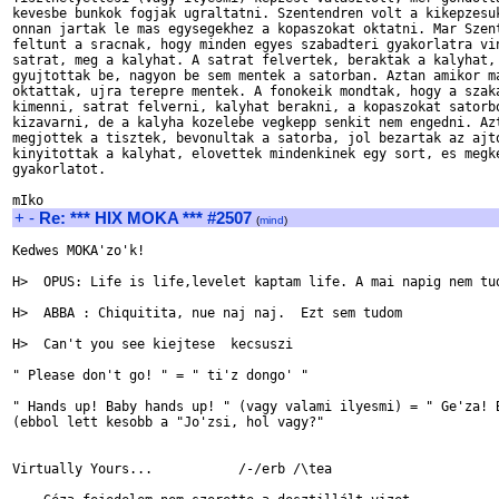
kevesbe bunkok fogjak ugraltatni. Szentendren volt a kikepzesuk
onnan jartak le mas egysegekhez a kopaszokat oktatni. Mar Szent
feltunt a sracnak, hogy minden egyes szabadteri gyakorlatra vin
satrat, meg a kalyhat. A satrat felvertek, beraktak a kalyhat, 
gyujtottak be, nagyon be sem mentek a satorban. Aztan amikor ma
oktattak, ujra terepre mentek. A fonokeik mondtak, hogy a szaka
kimenni, satrat felverni, kalyhat berakni, a kopaszokat satorbo
kizavarni, de a kalyha kozelebe vegkepp senkit nem engedni. Azt
megjottek a tisztek, bevonultak a satorba, jol bezartak az ajto
kinyitottak a kalyhat, elovettek mindenkinek egy sort, es megke
gyakorlatot.

+
-
Re: *** HIX MOKA *** #2507
(
mind
)
Kedwes MOKA'zo'k!

H>  OPUS: Life is life,levelet kaptam life. A mai napig nem tud
H>  ABBA : Chiquitita, nue naj naj.  Ezt sem tudom

H>  Can't you see kiejtese  kecsuszi

" Please don't go! " = " ti'z dongo' "

" Hands up! Baby hands up! " (vagy valami ilyesmi) = " Ge'za! B
(ebbol lett kesobb a "Jo'zsi, hol vagy?"

Virtually Yours...           /-/erb /\tea
