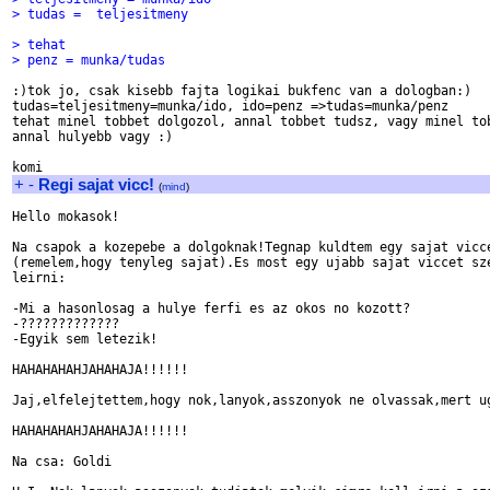
> tudas =  teljesitmeny
> tehat
> penz = munka/tudas
:)tok jo, csak kisebb fajta logikai bukfenc van a dologban:)

tudas=teljesitmeny=munka/ido, ido=penz =>tudas=munka/penz

tehat minel tobbet dolgozol, annal tobbet tudsz, vagy minel tob
annal hulyebb vagy :)

+
-
Regi sajat vicc!
(
mind
)
Hello mokasok!

Na csapok a kozepebe a dolgoknak!Tegnap kuldtem egy sajat vicce
(remelem,hogy tenyleg sajat).Es most egy ujabb sajat viccet sze
leirni:

-Mi a hasonlosag a hulye ferfi es az okos no kozott?

-?????????????

-Egyik sem letezik!

HAHAHAHAHJAHAHAJA!!!!!!

Jaj,elfelejtettem,hogy nok,lanyok,asszonyok ne olvassak,mert ug
HAHAHAHAHJAHAHAJA!!!!!!

Na csa: Goldi
