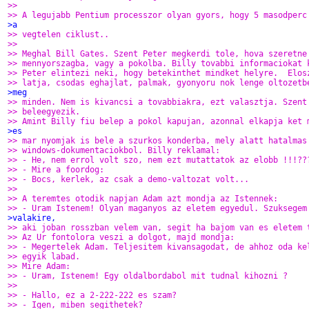
>>
>> A legujabb Pentium processzor olyan gyors, hogy 5 masodperc
>a
>> vegtelen ciklust..
>>
>> Meghal Bill Gates. Szent Peter megkerdi tole, hova szeretne
>> mennyorszagba, vagy a pokolba. Billy tovabbi informaciokat 
>> Peter elintezi neki, hogy betekinthet mindket helyre.  Elos
>> latja, csodas eghajlat, palmak, gyonyoru nok lenge oltozetb
>meg
>> minden. Nem is kivancsi a tovabbiakra, ezt valasztja. Szent
>> beleegyezik.
>> Amint Billy fiu belep a pokol kapujan, azonnal elkapja ket 
>es
>> mar nyomjak is bele a szurkos konderba, mely alatt hatalmas
>> windows-dokumentaciokbol. Billy reklamal:
>> - He, nem errol volt szo, nem ezt mutattatok az elobb !!!??
>> - Mire a foordog:
>> - Bocs, kerlek, az csak a demo-valtozat volt...
>>
>> A teremtes otodik napjan Adam azt mondja az Istennek:
>> - Uram Istenem! Olyan maganyos az eletem egyedul. Szuksegem
>valakire,
>> aki joban rosszban velem van, segit ha bajom van es eletem 
>> Az Ur fontolora veszi a dolgot, majd mondja:
>> - Megertelek Adam. Teljesitem kivansagodat, de ahhoz oda ke
>> egyik labad.
>> Mire Adam:
>> - Uram, Istenem! Egy oldalbordabol mit tudnal kihozni ?
>>
>> - Hallo, ez a 2-222-222 es szam?
>> - Igen, miben segithetek?