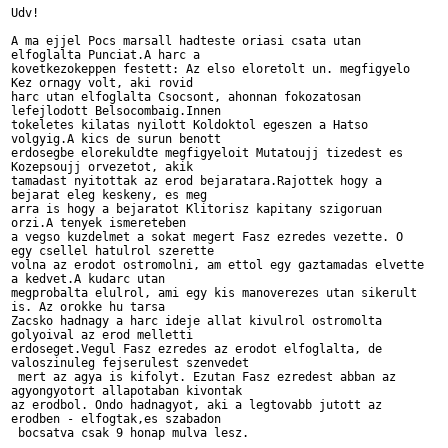
Udv!

A ma ejjel Pocs marsall hadteste oriasi csata utan 

elfoglalta Punciat.A harc a

kovetkezokeppen festett: Az elso eloretolt un. megfigyelo 

Kez ornagy volt, aki rovid 

harc utan elfoglalta Csocsont, ahonnan fokozatosan 

lefejlodott Belsocombaig.Innen

tokeletes kilatas nyilott Koldoktol egeszen a Hatso 

volgyig.A kics de surun benott 

erdosegbe elorekuldte megfigyeloit Mutatoujj tizedest es 

Kozepsoujj orvezetot, akik

tamadast nyitottak az erod bejaratara.Rajottek hogy a 

bejarat eleg keskeny, es meg 

arra is hogy a bejaratot Klitorisz kapitany szigoruan 

orzi.A tenyek ismereteben 

a vegso kuzdelmet a sokat megert Fasz ezredes vezette. O 

egy csellel hatulrol szerette 

volna az erodot ostromolni, am ettol egy gaztamadas elvette 

a kedvet.A kudarc utan

megprobalta elulrol, ami egy kis manoverezes utan sikerult 

is. Az orokke hu tarsa

Zacsko hadnagy a harc ideje allat kivulrol ostromolta 

golyoival az erod melletti 

erdoseget.Vegul Fasz ezredes az erodot elfoglalta, de 

valoszinuleg fejserulest szenvedet

 mert az agya is kifolyt. Ezutan Fasz ezredest abban az 

agyongyotort allapotaban kivontak 

az erodbol. Ondo hadnagyot, aki a legtovabb jutott az 

erodben - elfogtak,es szabadon

 bocsatva csak 9 honap mulva lesz.
