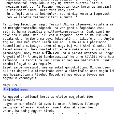
  anyazasoktol szepulok.Ha egy uj sztart akartok latni a 

  moziban mint pl. Al Pacino nyugodtan csak kerem az anyazast 

  a kozismert cimre: nezd fent vagy lent.

  En a fogfurasra is beindulok, sot mindig kerem a fogorvost 

  nem -e lehetne felhangositani a furot. "

Te tínleg fécédulás vagyú Tesvír! Aki má ilyeneket kitalá a má

a! Betegbistosítóba dógozok, ha van gond a fogaddaaa csak

szójjá, ha má beindúsz a villanykompresszorra. Csak vigyá ne 

egyé sok kukkát, mee lik lesz a fogadon, oszt ha má lik van 

valakinek a fejibe a má ugyi fokozható ... likasfeju ... Anyázn
foglak, mee még szebb leszu min én. Te ha má a Alpacsínóho

hasonlítod a szípsíget akkó má nagy baj van! Akkó má sokat kõ

tíged anyáznyi. Nem óvastad itt ebbeja mókábo azt a viccet a cs
pinnológrú, hogy tele a 
 (mi a picsát utöttem le, hogy 
A gyutt elõ?) Antónyió Banderasszaaa? No ahho köllött vóna haso
lítannod! Ha teccik ha nem írgyá én meg nem váloszúlok. Csak os
eredeti legyé ne ám negatív.

Ezzel zárom soraimot, mee má sokat gondúkotttam. Mingyá gyun

aki itt dógozik a bistosítóba ezen a didzsitálon oszt megin leb
mee hozzányútam a tévéhe. Megyek má mee ebbe a tévébe nem

aggyák a vadangyalt.

+
-
Hello!
(
mind
)
Az ugyved ertetlenul kerdi az elotte megjelent idos 

hazaspartol:

-Ugye on mar elmult 98 eves is uram. A kedves felesege 

pedig mar 90 eves. Mondjak, miert akarnak ilyen keson 

valni, ha eddig egyutt eltek?
