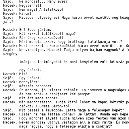
Sajó:   Ne mondja!... Hány éves?

Hacsek: Negyvenhat!

Sajó:   Nem maga! A találkozó!

Hacsek: Három!

Sajó:   Micsoda hülyeség ez? Maga három évvel ezelõtt még közép
járt?

Hacsek: Én? Sose jártam.

Sajó:   Hát kikkel találkozott maga?

Hacsek: Pár öreg kereskedõvel!

Sajó:   Mért mondta akkor, hogy érettségi találkozója volt?

Hacsek: Mert ezekkel a kereskedõkkel három évvel ezelõtt lettün
Sajó:   Ne vicceljen, Hacsek! Tudja milyen bajban vagyunk? A fe
szegény

        imádja a festményeket és most kénytelen volt kétszáz pe
        egy Csókot.

Hacsek: Mit?

Sajó:   Egy Csókot.

Hacsek: Mennyiért?

Sajó:   Kétszáz pengõért.

Hacsek: Én mondom, jó üzletet csinált. Én ismerem a nagyságos a
        és nem adnék a csókjáért két pengõt.

Sajó:   Mit ért maga ahhoz!

Hacsek: Már megbocsásson. Tudja kitõl lehet ma kapni kétszáz pe
        csókot? A Greta Garbo-tól.

Sajó:   Mit beszél a levegõbe? Látta maga a feleségem képét?

Hacsek: Hiszen ha nem láttam volna?! De láttam. Ronda egy képe 
Sajó:   Hogy mondhat ilyet! Tudja milyen szép festés van azon a
Hacsek: Nekem mondja? Ujjnyi vastagon áll a rúzs rajta! És mond
        maga hagyja, hogy a felesége eladja a csókját?
