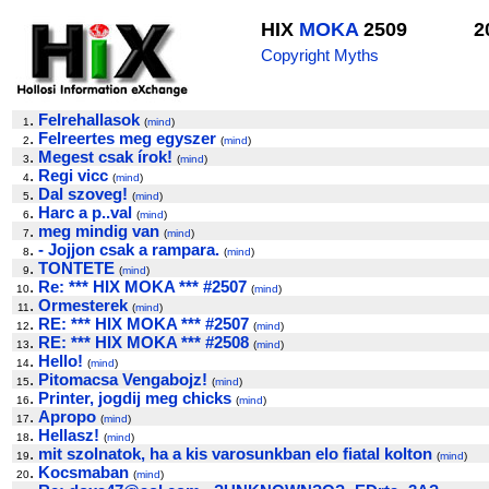
HIX
MOKA
2509
2
Copyright Myths
.
Felrehallasok
1
(
mind
)
.
Felreertes meg egyszer
2
(
mind
)
.
Megest csak írok!
3
(
mind
)
.
Regi vicc
4
(
mind
)
.
Dal szoveg!
5
(
mind
)
.
Harc a p..val
6
(
mind
)
.
meg mindig van
7
(
mind
)
.
- Jojjon csak a rampara.
8
(
mind
)
.
TONTETE
9
(
mind
)
.
Re: *** HIX MOKA *** #2507
10
(
mind
)
.
Ormesterek
11
(
mind
)
.
RE: *** HIX MOKA *** #2507
12
(
mind
)
.
RE: *** HIX MOKA *** #2508
13
(
mind
)
.
Hello!
14
(
mind
)
.
Pitomacsa Vengabojz!
15
(
mind
)
.
Printer, jogdij meg chicks
16
(
mind
)
.
Apropo
17
(
mind
)
.
Hellasz!
18
(
mind
)
.
mit szolnatok, ha a kis varosunkban elo fiatal kolton
19
(
mind
)
.
Kocsmaban
20
(
mind
)