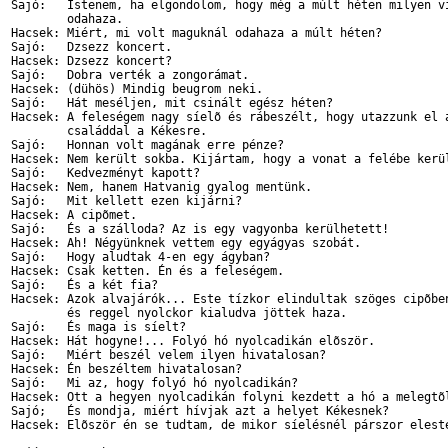
Sajó:   Istenem, ha elgondolom, hogy még a múlt héten milyen ví
        odahaza.

Hacsek: Miért, mi volt maguknál odahaza a múlt héten?

Sajó:   Dzsezz koncert.

Hacsek: Dzsezz koncert?

Sajó:   Dobra verték a zongorámat.

Hacsek: (dühös) Mindig beugrom neki.

Sajó:   Hát meséljen, mit csinált egész héten?

Hacsek: A feleségem nagy síelõ és rábeszélt, hogy utazzunk el a
        családdal a Kékesre.

Sajó:   Honnan volt magának erre pénze?

Hacsek: Nem került sokba. Kijártam, hogy a vonat a felébe kerül
Sajó:   Kedvezményt kapott?

Hacsek: Nem, hanem Hatvanig gyalog mentünk.

Sajó:   Mit kellett ezen kijárni?

Hacsek: A cipõmet.

Sajó:   És a szálloda? Az is egy vagyonba kerülhetett!

Hacsek: Ah! Négyünknek vettem egy egyágyas szobát.

Sajó:   Hogy aludtak 4-en egy ágyban?

Hacsek: Csak ketten. Én és a feleségem.

Sajó:   És a két fia?

Hacsek: Azok alvajárók... Este tízkor elindultak szöges cipõben
        és reggel nyolckor kialudva jöttek haza.

Sajó:   És maga is síelt?

Hacsek: Hát hogyne!... Folyó hó nyolcadikán elõször.

Sajó:   Miért beszél velem ilyen hivatalosan?

Hacsek: Én beszéltem hivatalosan?

Sajó:   Mi az, hogy folyó hó nyolcadikán?

Hacsek: Ott a hegyen nyolcadikán folyni kezdett a hó a melegtõl
Sajó;   És mondja, miért hívjak azt a helyet Kékesnek?

Hacsek: Elõször én se tudtam, de mikor síelésnél párszor eleste