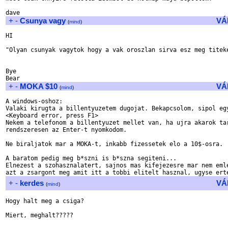
+
-
Csunya vagy
VÁ
(
mind
)
HI

"Olyan csunyak vagytok hogy a vak oroszlan sirva esz meg titeke
Bye

+
-
MOKA $10
VÁ
(
mind
)
A windows-oshoz:

Valaki kirugta a billentyuzetem dugojat. Bekapcsolom, sipol egy
<Keyboard error, press F1>

Nekem a telefonom a billentyuzet mellet van, ha ujra akarok tar
rendszeresen az Enter-t nyomkodom.

Ne biraljatok mar a MOKA-t, inkabb fizessetek elo a 10$-osra.

A baratom pedig meg b*szni is b*szna segiteni... 

Elnezest a szohasznalatert, sajnos mas kifejezesre mar nem emle
+
-
kerdes
VÁ
(
mind
)
Hogy halt meg a csiga?

Miert, meghalt?????
