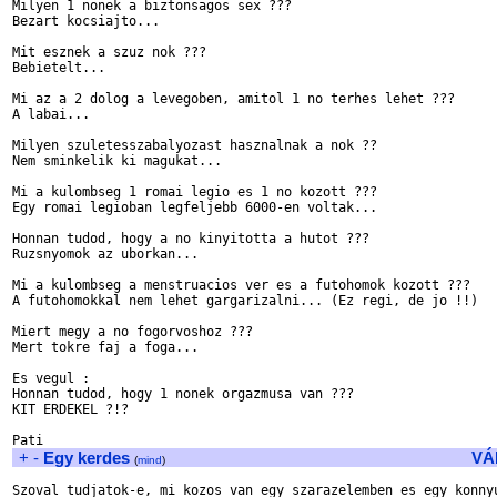
Milyen 1 nonek a biztonsagos sex ???

Bezart kocsiajto...

Mit esznek a szuz nok ???

Bebietelt...

Mi az a 2 dolog a levegoben, amitol 1 no terhes lehet ???

A labai...

Milyen szuletesszabalyozast hasznalnak a nok ??

Nem sminkelik ki magukat...

Mi a kulombseg 1 romai legio es 1 no kozott ???

Egy romai legioban legfeljebb 6000-en voltak...

Honnan tudod, hogy a no kinyitotta a hutot ???

Ruzsnyomok az uborkan...

Mi a kulombseg a menstruacios ver es a futohomok kozott ???

A futohomokkal nem lehet gargarizalni... (Ez regi, de jo !!)

Miert megy a no fogorvoshoz ???

Mert tokre faj a foga...

Es vegul :

Honnan tudod, hogy 1 nonek orgazmusa van ???

KIT ERDEKEL ?!?

+
-
Egy kerdes
VÁ
(
mind
)
Szoval tudjatok-e, mi kozos van egy szarazelemben es egy konnyu