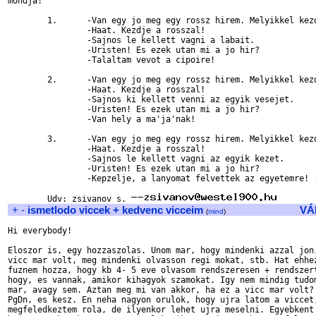
mondja: 

	1.	-Van egy jo meg egy rossz hirem. Melyikkel kezdjem? 

		-Haat. Kezdje a rosszal! 

		-Sajnos le kellett vagni a labait. 

		-Uristen! Es ezek utan mi a jo hir? 

		-Talaltam vevot a cipoire! 

	2.	-Van egy jo meg egy rossz hirem. Melyikkel kezdjem? 

		-Haat. Kezdje a rosszal! 

		-Sajnos ki kellett venni az egyik vesejet. 

		-Uristen! Es ezek utan mi a jo hir? 

		-Van hely a ma'ja'nak! 

	3.	-Van egy jo meg egy rossz hirem. Melyikkel kezdjem? 

		-Haat. Kezdje a rosszal! 

		-Sajnos le kellett vagni az egyik kezet. 

		-Uristen! Es ezek utan mi a jo hir? 

		-Kepzelje, a lanyomat felvettek az egyetemre! :-) 

	Udv: zsivanov s. 
+
-
ismetlodo viccek + kedvenc vicceim
VÁ
(
mind
)
Hi everybody!

Eloszor is, egy hozzaszolas. Unom mar, hogy mindenki azzal jon,
vicc mar volt, meg mindenki olvasson regi mokat, stb. Hat ehhez
fuznem hozza, hogy kb 4- 5 eve olvasom rendszeresen + rendszert
hogy, es vannak, amikor kihagyok szamokat. Igy nem mindig tudom
mar, avagy sem. Aztan meg mi van akkor, ha ez a vicc mar volt? 
PgDn, es kesz. En neha nagyon orulok, hogy ujra latom a viccet,
megfeledkeztem rola, de ilyenkor lehet ujra meselni. Egyebkent 