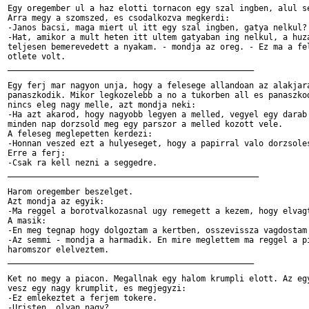
Egy oregember ul a haz elotti tornacon egy szal ingben, alul se
Arra megy a szomszed, es csodalkozva megkerdi:

-Janos bacsi, maga miert ul itt egy szal ingben, gatya nelkul?

-Hat, amikor a mult heten itt ultem gatyaban ing nelkul, a huza
teljesen bemerevedett a nyakam. - mondja az oreg. - Ez ma a fel
otlete volt.

___________________________________________________

Egy ferj mar nagyon unja, hogy a felesege allandoan az alakjara
panaszkodik. Mikor legkozelebb a no a tukorben all es panaszkod
nincs eleg nagy melle, azt mondja neki:

-Ha azt akarod, hogy nagyobb legyen a melled, vegyel egy darab 
minden nap dorzsold meg egy parszor a melled kozott vele.

A feleseg meglepetten kerdezi:

-Honnan veszed ezt a hulyeseget, hogy a papirral valo dorzsoles
Erre a ferj:

-Csak ra kell nezni a seggedre.

____________________________________________________

Harom oregember beszelget.

Azt mondja az egyik: 

-Ma reggel a borotvalkozasnal ugy remegett a kezem, hogy elvagt
A masik:

-En meg tegnap hogy dolgoztam a kertben, osszevissza vagdostam 
-Az semmi - mondja a harmadik. En mire meglettem ma reggel a pi
haromszor elelveztem.

___________________________________________________

Ket no megy a piacon. Megallnak egy halom krumpli elott. Az egy
vesz egy nagy krumplit, es megjegyzi:

-Ez emlekeztet a ferjem tokere.

-Uristen, olyan nagy?
