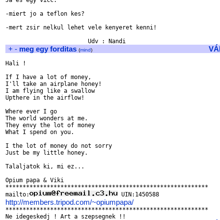
Ja es egy vicc:

-miert jo a teflon kes?

-mert zsir nelkul lehet vele kenyeret kenni!

+
-
meg egy forditas
VÁ
(
mind
)
Hali !

If I have a lot of money,

I'll take an airplane honey!

I am flying like a swallow

Upthere in the airflow!

Where ever I go

The world wonders at me.

They envy the lot of money 

What I spend on you.

I the lot of money do not sorry

Just be my little honey.

Talaljatok ki, mi ez...

Opium papa & Viki

***********************************************************

mailto:
http://members.tripod.com/~opiumpapa/

***********************************************************
