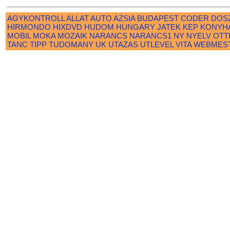
AGYKONTROLL
ALLAT
AUTO
AZSIA
BUDAPEST
CODER
DOS
HIRMONDO
HIXDVD
HUDOM
HUNGARY
JATEK
KEP
KONYH
MOBIL
MOKA
MOZAIK
NARANCS
NARANCS1
NY
NYELV
OTT
TANC
TIPP
TUDOMANY
UK
UTAZAS
UTLEVEL
VITA
WEBMES