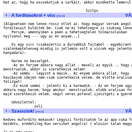
Hat az, hogy ha osszekotjuk a sarkait, akkor mindketto lemerul.
+
-
A forditasokrol + vicc
VÁ
(
mind
)
[Alapvetoen nem lenne rossz otlet az, hogy magyar versek angol 
forditasait kulditek be. Csak ne'mi tehetsegre is szukseg lenne
    Persze, amennyiben a poen a tehetsegtelen tolmacsolasban 

nyilvanul meg --- ugy az en anyam...]

    Es egy vicc (csakazertis a durvabbik fajtabol - egyebirant 
szalonkeptelenseg mindig is jellemzo volt a viccek egy jelentos
hanyadara):

    Harom no beszelget.

    -Az en ferjem akkora nagy allat - meseli az egyik -, hogy a
menstrualok, akkor is szeretkezik velem!

    -Az semmi - legyint a masik.- Az enyem akkora allat, hogy 

havibajom idejen nem csak szeretkezik velem, de elotte oralisan
felizgat!

    -Ez mind semmi - jelenti ki a harmadik. - Az en ferjem ugya
akkora nagy barom, hogy amikor  menstrualok, elobb oralisan fel
majd szeretkezik velem, vegul veres pofaval ijesztgeti a gyerek
    Udvozlettel:

+
-
Szassztok!
VÁ
(
mind
)
Kedves mufordito mokasok! Legyszi forditsatok le az apa-cuka fu
kezdetu, eredetileg Kun versiket angolra! ( eloszor talan magya