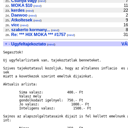
.
Csunya vagy
7
21
(
mind
)
.
MOKA $10
1
22
(
mind
)
.
kerdes
2
23
(
mind
)
.
Daewoo
2
24
(
mind
)
.
Atkoltesek
9
25
(
mind
)
.
vicc
1
26
(
mind
)
.
szakerto kormany...
8
27
(
mind
)
.
Re: *** HIX MOKA *** #1757
3
28
(
mind
)
+
-
Ugyfeltajekoztato
VÁ
(
mind
)
Segasztok!

Uj ugyfelarlistank van, tajekoztatlak benneteket.

Szives tajekotatasul kozoljuk, hogy az altalanos inflacio  es a
sek

miatt a kovetkezok szerint emeltuk dijainkat.

Aktualis arlista:

	Sima valasz:		400.- Ft

	Valasz mely

	gondolkodast igelnyel:	750.- Ft

	Jo valasz:	          1000.- Ft

	Inteligens valasz:         1500.- Ft

Sajnos az alapszolgaltatasaink dijait is fel kellett emelnunk a
int:
