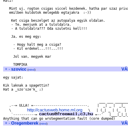
Hali!

   Mint uj, rogton csigas viccel kezdenek, hatha par szaz priva
   emilben kuldotok melegebb egtajakra  :-))

    Ket csiga beszelget az autopalya egyik oldalan.

    - Te, menjunk at a tuloldalra.

    - A tuloldalra??? Oda szuletni kell!!!

    Ja, es meg egy:

     - Hogy halt meg a csiga?

     - Kit erdekel...!!!...!!!

     Jol van, megyek mar

+
-
szovicc
VÁ
(
mind
)
egy sajat:

Kik laknak a spagettin?

Hat a _szo'sze'k_ ;)

                                                ___ ___ _______
   .--= ULLA! =---------------------------.    |  _| _ |  _|_  
http://cactusweb.home.ml.org
   \        
   \   | (_| _ | (_  | 
    `-----------= 
 =--'   |___|_|_|
+
-
Oregemberek
VÁ
(
mind
)