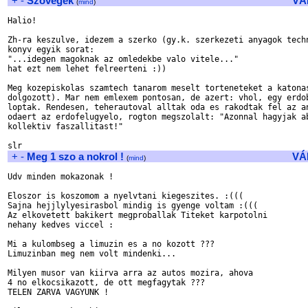
+
-
Szovegek
VÁ
(
mind
)
Halio!

Zh-ra keszulve, idezem a szerko (gy.k. szerkezeti anyagok techn
konyv egyik sorat:

"...idegen magoknak az omledekbe valo vitele..."

hat ezt nem lehet felreerteni :))

Meg kozepiskolas szamtech tanarom meselt torteneteket a katonas
dolgozott). Mar nem emlexem pontosan, de azert: vhol, egy erdob
loptak. Rendesen, teherautoval alltak oda es rakodtak fel az an
odaert az erdofelugyelo, rogton megszolalt: "Azonnal hagyjak ab
kollektiv faszallitast!"

+
-
Meg 1 szo a nokrol !
VÁ
(
mind
)
Udv minden mokazonak !

Eloszor is koszomom a nyelvtani kiegeszites. :(((

Sajna hejjlylyesirasbol mindig is gyenge voltam :(((

Az elkovetett bakikert megproballak Titeket karpotolni

nehany kedves viccel :

Mi a kulombseg a limuzin es a no kozott ???

Limuzinban meg nem volt mindenki...

Milyen musor van kiirva arra az autos mozira, ahova

4 no elkocsikazott, de ott megfagytak ???

TELEN ZARVA VAGYUNK !
