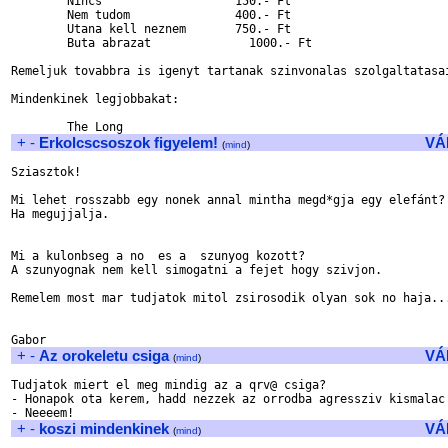
	Nincs			150.- Ft

	Nem tudom		400.- Ft

	Utana kell neznem	750.- Ft

	Buta abrazat	          1000.- Ft

Remeljuk tovabbra is igenyt tartanak szinvonalas szolgaltatasai
Mindenkinek legjobbakat:

+
-
Erkolcscsoszok figyelem!
VÁ
(
mind
)
Sziasztok!

Mi lehet rosszabb egy nonek annal mintha megd*gja egy elefánt?

Ha megujjalja.

Mi a kulonbseg a no  es a  szunyog kozott?

A szunyognak nem kell simogatni a fejet hogy szivjon.

Remelem most mar tudjatok mitol zsirosodik olyan sok no haja...
+
-
Az orokeletu csiga
VÁ
(
mind
)
Tudjatok miert el meg mindig az a qrv@ csiga?

- Honapok ota kerem, hadd nezzek az orrodba agressziv kismalac!
+
-
koszi mindenkinek
VÁ
(
mind
)