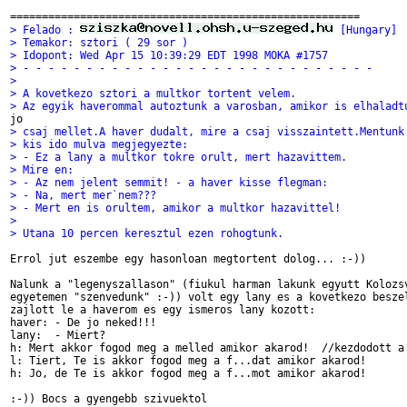
> Felado : 
 [Hungary]
> Temakor: sztori ( 29 sor )
> Idopont: Wed Apr 15 10:39:29 EDT 1998 MOKA #1757
> - - - - - - - - - - - - - - - - - - - - - - - - - - - -
> 
> A kovetkezo sztori a multkor tortent velem.
> Az egyik haverommal autoztunk a varosban, amikor is elhaladt
> csaj mellet.A haver dudalt, mire a csaj visszaintett.Mentunk
> kis ido mulva megjegyezte:
> - Ez a lany a multkor tokre orult, mert hazavittem.
> Mire en:
> - Az nem jelent semmit! - a haver kisse flegman:
> - Na, mert mer`nem???
> - Mert en is orultem, amikor a multkor hazavittel!
> 
> Utana 10 percen keresztul ezen rohogtunk.
Errol jut eszembe egy hasonloan megtortent dolog... :-))

Nalunk a "legenyszallason" (fiukul harman lakunk egyutt Kolozsv
egyetemen "szenvedunk" :-)) volt egy lany es a kovetkezo beszel
zajlott le a haverom es egy ismeros lany kozott:

haver: - De jo neked!!!

lany:  - Miert?

h: Mert akkor fogod meg a melled amikor akarod!  //kezdodott a 
l: Tiert, Te is akkor fogod meg a f...dat amikor akarod!

h: Jo, de Te is akkor fogod meg a f...mot amikor akarod!
