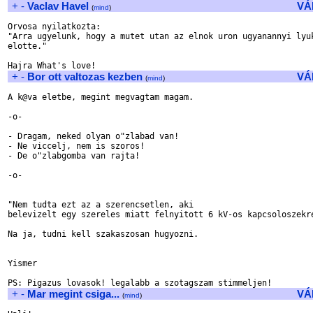
+
-
Vaclav Havel
VÁ
(
mind
)
Orvosa nyilatkozta:

"Arra ugyelunk, hogy a mutet utan az elnok uron ugyanannyi lyuk
elotte."

+
-
Bor ott valtozas kezben
VÁ
(
mind
)
A k@va eletbe, megint megvagtam magam.

-o-

- Dragam, neked olyan o"zlabad van!

- Ne viccelj, nem is szoros!

- De o"zlabgomba van rajta!

-o-

"Nem tudta ezt az a szerencsetlen, aki

belevizelt egy szereles miatt felnyitott 6 kV-os kapcsoloszekre
Na ja, tudni kell szakaszosan hugyozni.

Yismer

+
-
Mar megint csiga...
VÁ
(
mind
)