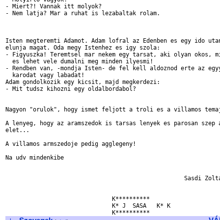
- Miert?! Vannak itt molyok?

- Nem latja? Mar a ruhat is lezabaltak rolam.

Isten megteremti Adamot. Adam lofral az Edenben es egy ido utan
elunja magat. Oda megy Istenhez es igy szola:

- Figyuszka! Teremtsel mar nekem egy tarsat, aki olyan okos, mi
  es lehet vele dumalni meg minden ilyesmi!

- Rendben van, -mondja Isten- de fel kell aldoznod erte az egyy
  karodat vagy labadat!

Adam gondolkozik egy kicsit, majd megkerdezi:

- Mit tudsz kihozni egy oldalbordabol?

Nagyon "orulok", hogy ismet feljott a troli es a villamos temaj
A lenyeg, hogy az aramszedok is tarsas lenyek es parosan szep a
elet... 

A villamos armszedoje pedig agglegeny!

Na udv mindenkibe

                                                    Sasdi Zolta
                               K**********        

                               K* J  SASA   K* K
