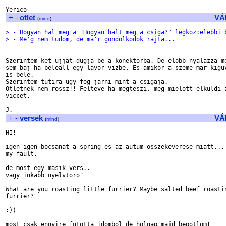
+
-
otlet
VÁ
(
mind
)
> - Hogyan hal meg a "Hogyan halt meg a csiga?" legkoz:elebbi 
> - Me'g nem tudom, de ma'r gondolkodok rajta...
Szerintem ket ujjat dugja be a konektorba. De elobb nyalazza me
sem baj ha beleall egy lavor vizbe. Es amikor a szeme mar kiguv
is bele.

Szerintem tutira ugy fog jarni mint a csigaja.

Otletnek nem rossz!! Felteve ha megteszi, meg mielott elkuldi a
viccet.

+
-
versek
VÁ
(
mind
)
HI!

igen igen bocsanat a spring es az autum osszekeverese miatt...

my fault.

de most egy masik vers..

vagy inkabb nyelvtoro"

What are you roasting little furrier? Maybe salted beef roastin
furrier?

:))

most csak ennyire futotta idombol de holnap majd bepotlom!
