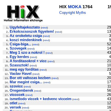
HIX
MOKA
1764
1
Copyright Myths
.
Ugyfeltajekoztato
2
1
(
mind
)
.
Erkolcscsoszok figyelem!
1
2
(
mind
)
.
Az orokeletu csiga
3
3
(
mind
)
.
koszi mindenkinek
9
4
(
mind
)
.
Csiga-biga...
5
5
(
mind
)
.
Szovegek
1
6
(
mind
)
.
Meg 1 szo a nokrol !
4
7
(
mind
)
.
Egy kerdes
4
8
(
mind
)
.
A forditasokrol + vicc
2
9
(
mind
)
.
Szassztok!
1
10
(
mind
)
.
meg egy forditas
2
11
(
mind
)
.
Vaclav Havel
5
12
(
mind
)
.
Bor ott valtozas kezben
2
13
(
mind
)
.
Mar megint csiga...
1
14
(
mind
)
.
szovicc
1
15
(
mind
)
.
Oregemberek
5
16
(
mind
)
.
viccccek
2
17
(
mind
)
.
ismetlodo viccek + kedvenc vicceim
4
18
(
mind
)
.
otlet
1
19
(
mind
)
.
versek
1
20
(
mind
)