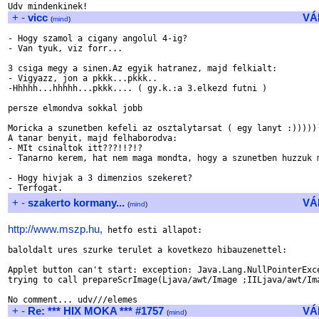
+
-
vicc
VÁ
(
mind
)
- Hogy szamol a cigany angolul 4-ig?

- Van tyuk, viz forr...

3 csiga megy a sinen.Az egyik hatranez, majd felkialt:

- Vigyazz, jon a pkkk...pkkk..

-Hhhhh...hhhhh...pkkk.... ( gy.k.:a 3.elkezd futni )

persze elmondva sokkal jobb

Moricka a szunetben kefeli az osztalytarsat ( egy lanyt :))))) 
A tanar benyit, majd felhaborodva:

- MIt csinaltok itt???!!?!?

- Tanarno kerem, hat nem maga mondta, hogy a szunetben huzzuk m
- Hogy hivjak a 3 dimenzios szekeret?

+
-
szakerto kormany...
VÁ
(
mind
)
http://www.mszp.hu,
 hetfo esti allapot:

baloldalt ures szurke terulet a kovetkezo hibauzenettel:

Applet button can't start: exception: Java.Lang.NullPointerExce
trying to call prepareScrImage(Ljava/awt/Image ;IILjava/awt/Ima
+
-
Re: *** HIX MOKA *** #1757
VÁ
(
mind
)