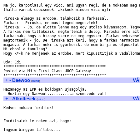
Na jo, karpotlasul egy vicc, ami ugyan regi, de a Mokaban meg n
(hatha vannak csecsemok, akiknek minden vicc uj):

Piroska elmegy az erdobe, talakozik a farkassal.

Farkas: - Piroska, en most teged megeszlek!

Piroska: - Jo, de elotte lenne meg egy utolso kivansagom. Tegye
A farkas nem tiltakozik, megtortenik a dolog. Piroska erre azt 
farkasnak, hogy o bizony szeretne meg egyszer. Farkas nekivesel
megtortenik - jo. De Piroska azt keri, hogy a farkas harmadszor
magaeva. A farkas neki is gyurkozik, de nem birja es elpusztul.
Mi ebbol a tanulsag?

Hogy k*-k ne menjenek az erdobe, mert kipusztitjak a vadalloman
Udv: Edi

***********************************************

Posted via MH's First Class UUCP Gateway

+
-
Daewoo
VÁ
(
mind
)
Hazamegy az EPK es boldogan ujsagolja:

+
-
Atkoltesek
VÁ
(
mind
)
Kedves mokazo forditok!

Forditsatok le nekem azt, hogy:

Ingyom bingyom ta'libe....
