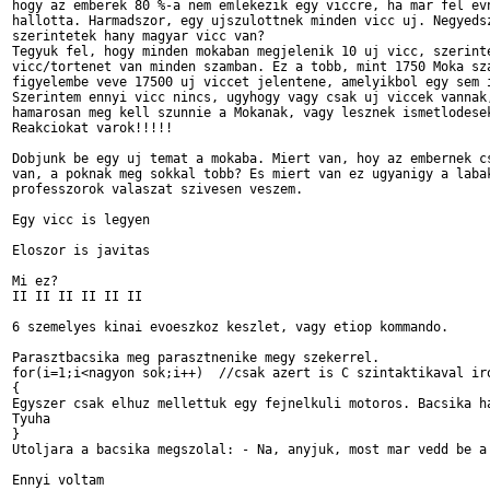
hogy az emberek 80 %-a nem emlekezik egy viccre, ha mar fel evn
hallotta. Harmadszor, egy ujszulottnek minden vicc uj. Negyedsz
szerintetek hany magyar vicc van?

Tegyuk fel, hogy minden mokaban megjelenik 10 uj vicc, szerinte
vicc/tortenet van minden szamban. Ez a tobb, mint 1750 Moka sza
figyelembe veve 17500 uj viccet jelentene, amelyikbol egy sem i
Szerintem ennyi vicc nincs, ugyhogy vagy csak uj viccek vannak,
hamarosan meg kell szunnie a Mokanak, vagy lesznek ismetlodesek
Reakciokat varok!!!!!

Dobjunk be egy uj temat a mokaba. Miert van, hoy az embernek cs
van, a poknak meg sokkal tobb? Es miert van ez ugyanigy a labak
professzorok valaszat szivesen veszem.

Egy vicc is legyen

Eloszor is javitas

Mi ez?

II II II II II II

6 szemelyes kinai evoeszkoz keszlet, vagy etiop kommando.

Parasztbacsika meg parasztnenike megy szekerrel.

for(i=1;i<nagyon sok;i++)  //csak azert is C szintaktikaval iro
{

Egyszer csak elhuz mellettuk egy fejnelkuli motoros. Bacsika ha
Tyuha

}

Utoljara a bacsika megszolal: - Na, anyjuk, most mar vedd be a 
Ennyi voltam
