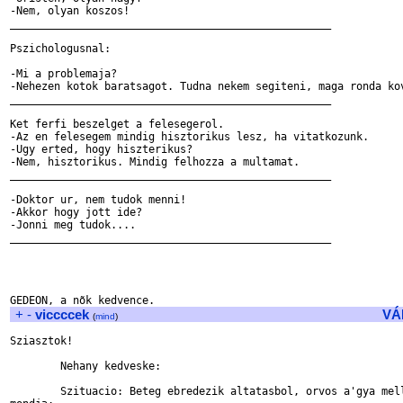
-Nem, olyan koszos!

___________________________________________________

Pszichologusnal:

-Mi a problemaja?

-Nehezen kotok baratsagot. Tudna nekem segiteni, maga ronda kov
___________________________________________________

Ket ferfi beszelget a felesegerol. 

-Az en felesegem mindig hisztorikus lesz, ha vitatkozunk.

-Ugy erted, hogy hiszterikus?

-Nem, hisztorikus. Mindig felhozza a multamat.

___________________________________________________

-Doktor ur, nem tudok menni!

-Akkor hogy jott ide?

-Jonni meg tudok....

___________________________________________________

+
-
viccccek
VÁ
(
mind
)
Sziasztok! 

	Nehany kedveske: 

	Szituacio: Beteg ebredezik altatasbol, orvos a'gya mellett all es 
