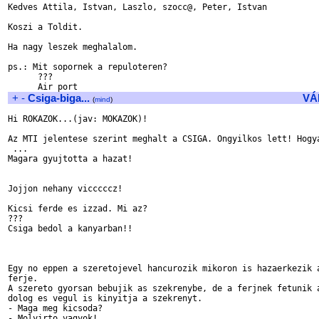
Kedves Attila, Istvan, Laszlo, szocc@, Peter, Istvan

Koszi a Toldit.

Ha nagy leszek meghalalom.

ps.: Mit sopornek a repuloteren?

      ???

+
-
Csiga-biga...
VÁ
(
mind
)
Hi ROKAZOK...(jav: MOKAZOK)!

Az MTI jelentese szerint meghalt a CSIGA. Ongyilkos lett! Hogya
 ...

Magara gyujtotta a hazat!

Jojjon nehany vicccccz!

Kicsi ferde es izzad. Mi az?

???

Csiga bedol a kanyarban!!

Egy no eppen a szeretojevel hancurozik mikoron is hazaerkezik a
ferje.

A szereto gyorsan bebujik as szekrenybe, de a ferjnek fetunik a
dolog es vegul is kinyitja a szekrenyt.

- Maga meg kicsoda?

- Molyirto vagyok!
