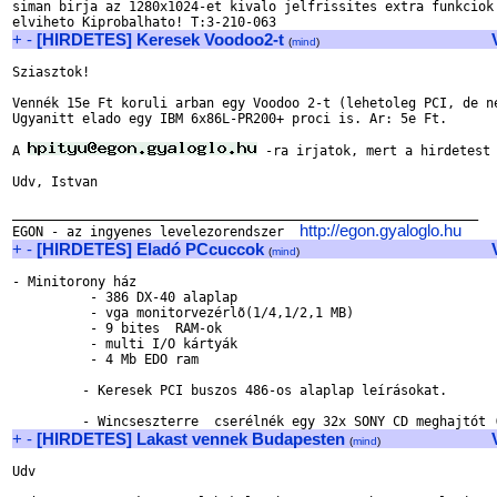
siman birja az 1280x1024-et kivalo jelfrissites extra funkciok 
+
-
[HIRDETES] Keresek Voodoo2-t
(
mind
)
Sziasztok!

Vennék 15e Ft koruli arban egy Voodoo 2-t (lehetoleg PCI, de ne
Ugyanitt elado egy IBM 6x86L-PR200+ proci is. Ar: 5e Ft.

A 
 -ra irjatok, mert a hirdetest 
Udv, Istvan

____________________________________________________________

http://egon.gyaloglo.hu
EGON - az ingyenes levelezorendszer  
+
-
[HIRDETES] Eladó PCcuccok
(
mind
)
- Minitorony ház

          - 386 DX-40 alaplap

          - vga monitorvezérlõ(1/4,1/2,1 MB)	

          - 9 bites  RAM-ok

          - multi I/O kártyák

          - 4 Mb EDO ram	  

         - Keresek PCI buszos 486-os alaplap leírásokat.	

+
-
[HIRDETES] Lakast vennek Budapesten
(
mind
)
Udv
