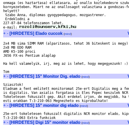
onmaga (es haztartasa) ellatasara, az onallo kozlekedesre szuke
kornyezeteben. Miert ne az onallosagot valasztana a gondozas-fe
helyett?

 Szabo Anna, diplomas gyogypedagogus, mozgastrener. 

 Erdeklodni a

227-87-84 telefonszamon lehet. 

e-mail: 
+
-
[HIRDETES] Elado cuccok
(
mind
)
2x4 MB sima SIMM RAM (alparitasos, tehat 36 biteskent is megy)

2x8 MB EDO RAM

AMD K5-100 proci

J656 FX-es Pentium alaplap

Ha kell valamelyik, irj, meg az is lehet, hogy megegyezunk! :)

+
-
[HIRDETES] 15" Monitor Dig. elado
(
mind
)
Sziasztok!

Eladnam a fent emlitett monitoromat 25e-ert Digitalis meg a fen
is digitalis. Van axialis forgatasa is Eles Popec keszulek NCR 
Tokeletesen fokuszalt gep. Akit erdekel irjon, de megjobb, ha t
+
-
[HIRDETES] 15" monitor dig elado
(
mind
)
25e-ert tokeletesen fokuszalt digitalis NCR monitor elado, kipr
+
-
[HIRDETES] Digi 15" monitor elado
(
mind
)