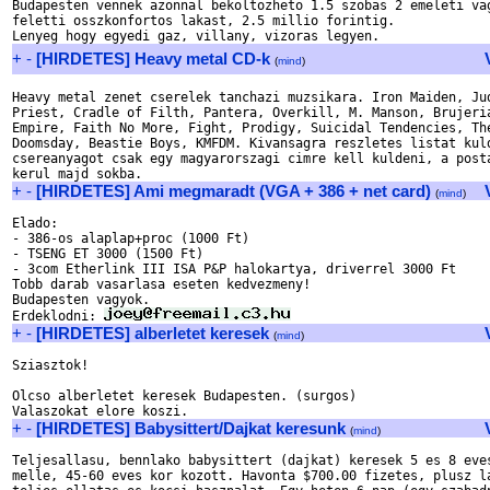
Budapesten vennek azonnal bekoltozheto 1.5 szobas 2 emeleti vag
feletti osszkonfortos lakast, 2.5 millio forintig.

+
-
[HIRDETES] Heavy metal CD-k
(
mind
)
Heavy metal zenet cserelek tanchazi muzsikara. Iron Maiden, Jud
Priest, Cradle of Filth, Pantera, Overkill, M. Manson, Brujeria
Empire, Faith No More, Fight, Prodigy, Suicidal Tendencies, The
Doomsday, Beastie Boys, KMFDM. Kivansagra reszletes listat kuld
csereanyagot csak egy magyarorszagi cimre kell kuldeni, a posta
+
-
[HIRDETES] Ami megmaradt (VGA + 386 + net card)
(
mind
)
Elado:

- 386-os alaplap+proc (1000 Ft)

- TSENG ET 3000 (1500 Ft)

- 3com Etherlink III ISA P&P halokartya, driverrel 3000 Ft

Tobb darab vasarlasa eseten kedvezmeny!

Budapesten vagyok.

Erdeklodni: 
+
-
[HIRDETES] alberletet keresek
(
mind
)
Sziasztok!

Olcso alberletet keresek Budapesten. (surgos)

+
-
[HIRDETES] Babysittert/Dajkat keresunk
(
mind
)
Teljesallasu, bennlako babysittert (dajkat) keresek 5 es 8 eves
melle, 45-60 eves kor kozott. Havonta $700.00 fizetes, plusz la