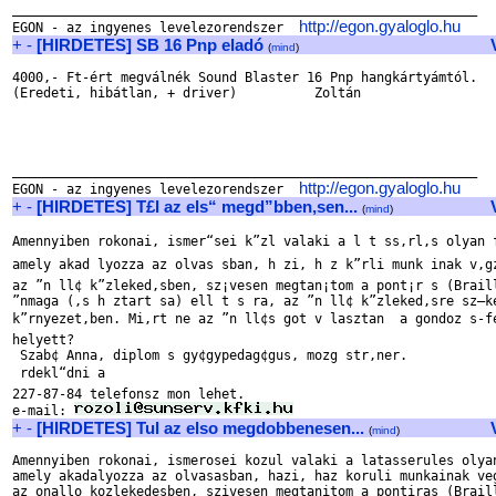
____________________________________________________________

http://egon.gyaloglo.hu
EGON - az ingyenes levelezorendszer  
+
-
[HIRDETES] SB 16 Pnp eladó
(
mind
)
4000,- Ft-ért megválnék Sound Blaster 16 Pnp hangkártyámtól.

(Eredeti, hibátlan, + driver)          Zoltán 

____________________________________________________________

http://egon.gyaloglo.hu
EGON - az ingyenes levelezorendszer  
+
-
[HIRDETES] T£l az els“ megd”bben‚sen...
(
mind
)
Amennyiben rokonai, ismer“sei k”zl valaki a l t ss‚rl‚s olyan 
amely akad lyozza az olvas sban, h zi, h z k”rli munk inak v‚gz
az ”n ll¢ k”zleked‚sben, sz¡vesen megtan¡tom a pont¡r s (Braill
”nmaga (‚s h ztart sa) ell t s ra, az ”n ll¢ k”zleked‚sre sz–ke
k”rnyezet‚ben. Mi‚rt ne az ”n ll¢s got v lasztan  a gondoz s-fel
helyett?

 Szab¢ Anna, diplom s gy¢gypedag¢gus, mozg str‚ner. 

 rdekl“dni a

227-87-84 telefonsz mon lehet. 

e-mail: 
+
-
[HIRDETES] Tul az elso megdobbenesen...
(
mind
)
Amennyiben rokonai, ismerosei kozul valaki a latasserules olyan
amely akadalyozza az olvasasban, hazi, haz koruli munkainak veg
az onallo kozlekedesben, szivesen megtanitom a pontiras (Braill