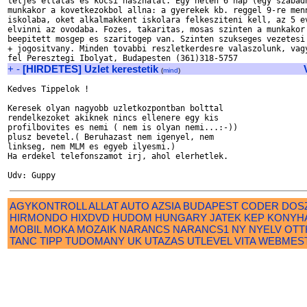
teljes ellatas es kocsi hasznalat. Egy heten 6 nap (egy szabadn
munkakor a kovetkezokbol allna: a gyerekek kb. reggel 9-re menn
iskolaba, oket alkalmakkent iskolara felkesziteni kell, az 5 ev
elvinni az ovodaba. Fozes, takaritas, mosas szinten a munkakor 
beepitett mosgep es szaritogep van. Szinten szukseges vezetesi 
+ jogositvany. Minden tovabbi reszletkerdesre valaszolunk, vagy
+
-
[HIRDETES] Uzlet kerestetik
(
mind
)
Kedves Tippelok !

Keresek olyan nagyobb uzletkozpontban bolttal

rendelkezoket akiknek nincs ellenere egy kis 

profilbovites es nemi ( nem is olyan nemi...:-)) 

plusz bevetel.( Beruhazast nem igenyel, nem 

linkseg, nem MLM es egyeb ilyesmi.)

Ha erdekel telefonszamot irj, ahol elerhetlek.

AGYKONTROLL
ALLAT
AUTO
AZSIA
BUDAPEST
CODER
DOS
HIRMONDO
HIXDVD
HUDOM
HUNGARY
JATEK
KEP
KONYH
MOBIL
MOKA
MOZAIK
NARANCS
NARANCS1
NY
NYELV
OTT
TANC
TIPP
TUDOMANY
UK
UTAZAS
UTLEVEL
VITA
WEBMES