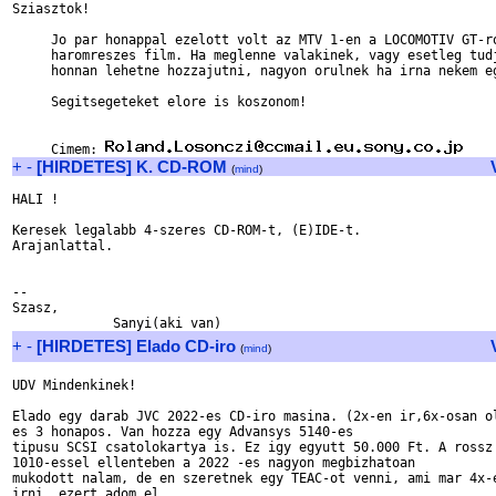
Sziasztok!

     Jo par honappal ezelott volt az MTV 1-en a LOCOMOTIV GT-ro
     haromreszes film. Ha meglenne valakinek, vagy esetleg tudj
     honnan lehetne hozzajutni, nagyon orulnek ha irna nekem eg
     Segitsegeteket elore is koszonom!

     Cimem: 
+
-
[HIRDETES] K. CD-ROM
(
mind
)
HALI !

Keresek legalabb 4-szeres CD-ROM-t, (E)IDE-t.

Arajanlattal.

--

Szasz,

+
-
[HIRDETES] Elado CD-iro
(
mind
)
UDV Mindenkinek!

Elado egy darab JVC 2022-es CD-iro masina. (2x-en ir,6x-osan ol
es 3 honapos. Van hozza egy Advansys 5140-es

tipusu SCSI csatolokartya is. Ez igy egyutt 50.000 Ft. A rossz 
1010-essel ellenteben a 2022 -es nagyon megbizhatoan

mukodott nalam, de en szeretnek egy TEAC-ot venni, ami mar 4x-e
irni, ezert adom el.
