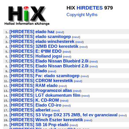
HIX
HIRDETES
979
Copyright Myths
.
[HIRDETES] elado haz
1
(
mind
)
.
[HIRDETES] elado szamitogep
2
(
mind
)
.
[HIRDETES] elado winchesterek
3
(
mind
)
.
[HIRDETES] 32MB EDO kerestetik
4
(
mind
)
.
[HIRDETES] E: 6*8M EDO
5
(
mind
)
.
[HIRDETES] Holland jogsi
6
(
mind
)
.
[HIRDETES] Elado Nissan Bluebird 2.0i
7
(
mind
)
.
[HIRDETES] Elado Nissan Bluebird 2.0i
8
(
mind
)
.
[HIRDETES] Elado
9
(
mind
)
.
[HIRDETES] Fw: elado szamitogep
10
(
mind
)
.
[HIRDETES] CDROM kerestetik
11
(
mind
)
.
[HIRDETES] RAM elado
12
(
mind
)
.
[HIRDETES] Programozoi allas
13
(
mind
)
.
[HIRDETES] LGT dokumentum film
14
(
mind
)
.
[HIRDETES] K. CD-ROM
15
(
mind
)
.
[HIRDETES] Elado CD-iro
16
(
mind
)
.
[HIRDETES] alberlet
17
(
mind
)
.
[HIRDETES] S3 Virge DX2 375 2MB, fel ev garanciaval
18
(
mind
)
.
[HIRDETES] Winch Eszter kerestetik
19
(
mind
)
.
[HIRDETES] SB 16 Pnp eladó
20
(
mind
)