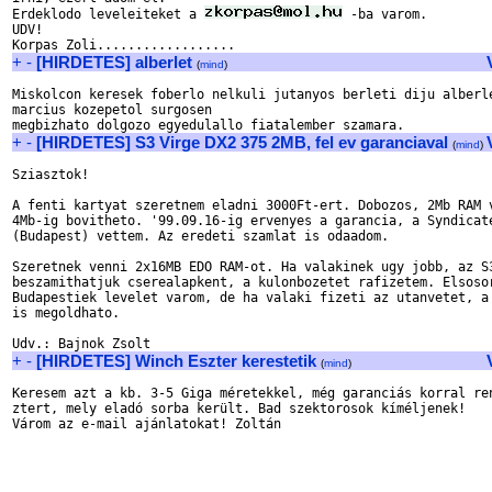
Erdeklodo leveleiteket a 
 -ba varom.

UDV!

+
-
[HIRDETES] alberlet
(
mind
)
Miskolcon keresek foberlo nelkuli jutanyos berleti diju alberle
marcius kozepetol surgosen

+
-
[HIRDETES] S3 Virge DX2 375 2MB, fel ev garanciaval
(
mind
)
Sziasztok!

A fenti kartyat szeretnem eladni 3000Ft-ert. Dobozos, 2Mb RAM v
4Mb-ig bovitheto. '99.09.16-ig ervenyes a garancia, a Syndicate
(Budapest) vettem. Az eredeti szamlat is odaadom.

Szeretnek venni 2x16MB EDO RAM-ot. Ha valakinek ugy jobb, az S3
beszamithatjuk cserealapkent, a kulonbozetet rafizetem. Elsosor
Budapestiek levelet varom, de ha valaki fizeti az utanvetet, a 
is megoldhato.

+
-
[HIRDETES] Winch Eszter kerestetik
(
mind
)
Keresem azt a kb. 3-5 Giga méretekkel, még garanciás korral ren
ztert, mely eladó sorba került. Bad szektorosok kíméljenek!

Várom az e-mail ajánlatokat! Zoltán
