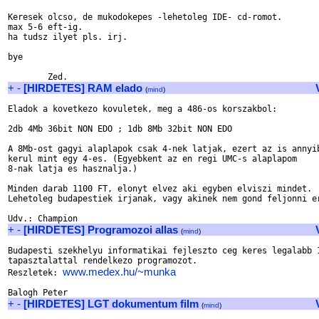
Keresek olcso, de mukodokepes -lehetoleg IDE- cd-romot. 

max 5-6 eft-ig.

ha tudsz ilyet pls. irj.

bye

+
-
[HIRDETES] RAM elado
(
mind
)
Eladok a kovetkezo kovuletek, meg a 486-os korszakbol:

2db 4Mb 36bit NON EDO ; 1db 8Mb 32bit NON EDO

A 8Mb-ost gagyi alaplapok csak 4-nek latjak, ezert az is annyib
kerul mint egy 4-es. (Egyebkent az en regi UMC-s alaplapom

8-nak latja es hasznalja.)

Minden darab 1100 FT, elonyt elvez aki egyben elviszi mindet.

Lehetoleg budapestiek irjanak, vagy akinek nem gond feljonni er
+
-
[HIRDETES] Programozoi allas
(
mind
)
Budapesti szekhelyu informatikai fejleszto ceg keres legalabb 1
tapasztalattal rendelkezo programozot.

www.medex.hu/~munka
Reszletek: 
+
-
[HIRDETES] LGT dokumentum film
(
mind
)