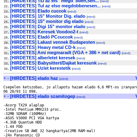
.
[HIRDETES] T£l az els“ megd”bben‚sen...
21
(
mind
)
.
[HIRDETES] Tul az elso megdobbenesen...
22
(
mind
)
.
[HIRDETES] Elado cuccok
23
(
mind
)
.
[HIRDETES] 15" Monitor Dig. elado
24
(
mind
)
.
[HIRDETES] 15" monitor dig elado
25
(
mind
)
.
[HIRDETES] Digi 15" monitor elado
26
(
mind
)
.
[HIRDETES] Keresek Voodoo2-t
27
(
mind
)
.
[HIRDETES] Eladó PCcuccok
28
(
mind
)
.
[HIRDETES] Lakast vennek Budapesten
29
(
mind
)
.
[HIRDETES] Heavy metal CD-k
30
(
mind
)
.
[HIRDETES] Ami megmaradt (VGA + 386 + net card)
31
(
mind
)
.
[HIRDETES] alberletet keresek
32
(
mind
)
.
[HIRDETES] Babysittert/Dajkat keresunk
33
(
mind
)
.
[HIRDETES] Uzlet kerestetik
34
(
mind
)
+
-
[HIRDETES] elado haz
(
mind
)
Csepelen ketszobas, jo allapotu hazam elado 6,6 MFt-os iranyaro
+
-
[HIRDETES] elado szamitogep
(
mind
)
-Acorp TX29 alaplap

-Intel Pentium MMX233 proc.

-32MB SDRAM (100MHz)

-ASUS V3000 PCI VGA kartya

-4.3GB Quantum HDD

-1.44 FDD

-Creative SB AWE 32 hangkartya(2MB RAM-mal)

-24x Panasonic CD
