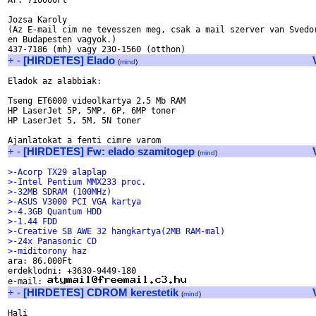
Ár: 710000Ft

Jozsa Karoly

(Az E-mail cim ne tevesszen meg, csak a mail szerver van Svedor
en Budapesten vagyok.)

+
-
[HIRDETES] Elado
(
mind
)
Eladok az alabbiak:

Tseng ET6000 videolkartya 2.5 Mb RAM

HP LaserJet 5P, 5MP, 6P, 6MP toner

HP LaserJet 5, 5M, 5N toner

+
-
[HIRDETES] Fw: elado szamitogep
(
mind
)
>-Acorp TX29 alaplap
>-Intel Pentium MMX233 proc.
>-32MB SDRAM (100MHz)
>-ASUS V3000 PCI VGA kartya
>-4.3GB Quantum HDD
>-1.44 FDD
>-Creative SB AWE 32 hangkartya(2MB RAM-mal)
>-24x Panasonic CD
>-miditorony haz

ara: 86.000Ft

erdeklodni: +3630-9449-180

e-mail: 
+
-
[HIRDETES] CDROM kerestetik
(
mind
)
Hali
