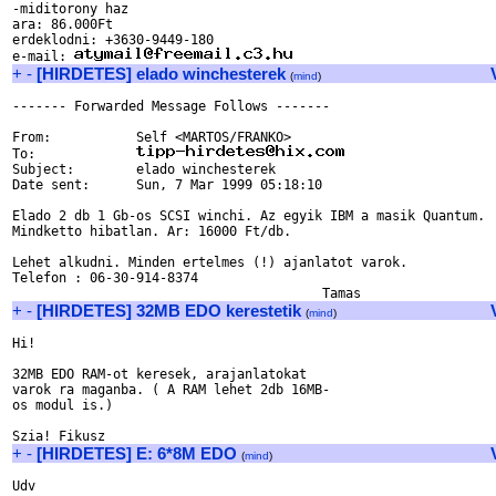
-miditorony haz

ara: 86.000Ft

erdeklodni: +3630-9449-180

e-mail: 
+
-
[HIRDETES] elado winchesterek
(
mind
)
------- Forwarded Message Follows -------

From:           Self <MARTOS/FRANKO>

To:             
Subject:        elado winchesterek

Date sent:      Sun, 7 Mar 1999 05:18:10

Elado 2 db 1 Gb-os SCSI winchi. Az egyik IBM a masik Quantum. 

Mindketto hibatlan. Ar: 16000 Ft/db.

Lehet alkudni. Minden ertelmes (!) ajanlatot varok.

Telefon : 06-30-914-8374

+
-
[HIRDETES] 32MB EDO kerestetik
(
mind
)
Hi!

32MB EDO RAM-ot keresek, arajanlatokat

varok ra maganba. ( A RAM lehet 2db 16MB-

os modul is.)

+
-
[HIRDETES] E: 6*8M EDO
(
mind
)
Udv
