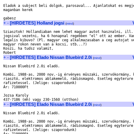
Eladok a subject beli dolgok, parosaval... Ajanlatokat es megje
maganban kerek

+
-
[HIRDETES] Holland jogsi
(
mind
)
Sziasztok! Hollandiaban nem lehet magyar autot hasznalni, ill. 
jogsival vezetni, ha 6 honapnal regebben "el" ott az ember. Van
legalis kibuvo? (Pl. magyar ceg alkalmazasaban a ceg autojat ve
magyar rokon neven van a kocsi, stb...?)

Koszi, ha tudsz valamit,

+
-
[HIRDETES] Elado Nissan Bluebird 2.0i
(
mind
)
Nissan Bluebird 2.0i eladó.

Kombi, 1988-as, 2000 nov.-ig érvényes mûszaki, szervókormány, k
riasztó, elektromos ablakemelô, rádiósmagnó. Esetleg egyterure 
rafizetessel. (Jelige: szaporodunk)

Ár: 710000Ft

Jozsa Karoly

+
-
[HIRDETES] Elado Nissan Bluebird 2.0i
(
mind
)
Nissan Bluebird 2.0i eladó.

Kombi, 1988-as, 2000 nov.-ig érvényes mûszaki, szervókormány, k
riasztó, elektromos ablakemelô, rádiósmagnó. Esetleg egyterure 
rafizetessel. (Jelige: szaporodunk)
